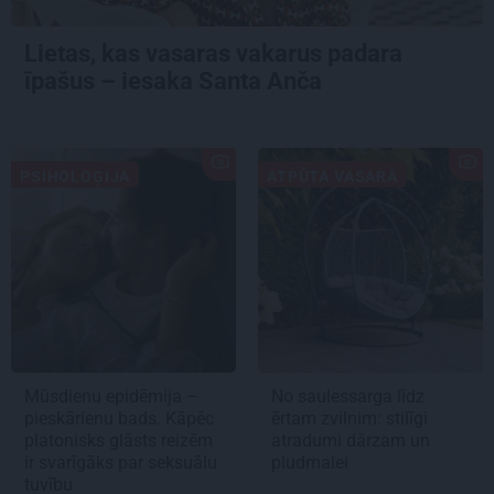
Lietas, kas vasaras vakarus padara
īpašus – iesaka Santa Anča
PSIHOLOĢIJA
ATPŪTA VASARĀ
Mūsdienu epidēmija –
No saulessarga līdz
pieskārienu bads. Kāpēc
ērtam zvilnim: stilīgi
platonisks glāsts reizēm
atradumi dārzam un
ir svarīgāks par seksuālu
pludmalei
tuvību