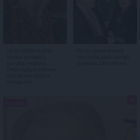
«It kā pēkšņi es būtu
Par ko sievas priekšā
kļuvusi gaisīgāka,
visu mūžu jutās vainīgs
jaunāka, vieglāka…»
dzejnieks Jānis Peters
Ērikas Eglijas-Grāveles
mazais sievišķīgais
noslēpums
PIEMIŅA