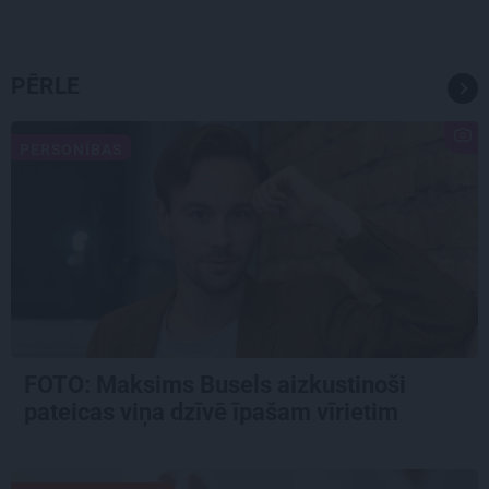
PĒRLE
PERSONĪBAS
FOTO: Maksims Busels aizkustinoši
pateicas viņa dzīvē īpašam vīrietim