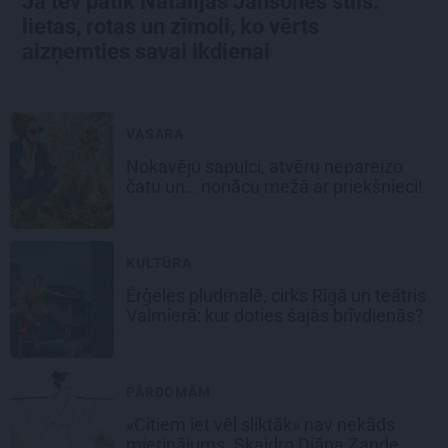
Ja tev patīk Natālijas Jansones stils:
lietas, rotas un zīmoli, ko vērts
aizņemties savai ikdienai
VASARA
Nokavēju sapulci, atvēru nepareizo
čatu un… nonācu mežā ar priekšnieci!
KULTŪRA
Ērģeles pludmalē, cirks Rīgā un teātris
Valmierā: kur doties šajās brīvdienās?
PĀRDOMĀM
«Citiem iet vēl sliktāk» nav nekāds
mierinājums. Skaidro Diāna Zande