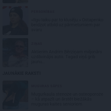
PERSONĪBAS
«Ilgu laiku par to klusēju.» Ostapenko
beidzot atbild uz pārmetumiem par
svaru
ZIŅAS
Aktierim Andrim Bērziņam miljonārs
uzdāvinājis auto. Tagad viņš grib
jaunu…
JAUNĀKIE RAKSTI
MUGURAS SĀPES
Mugurkaula stenoze un osteoporoze
– kā atpazīt un ārstēt biežākās
muguras kaites senioriem