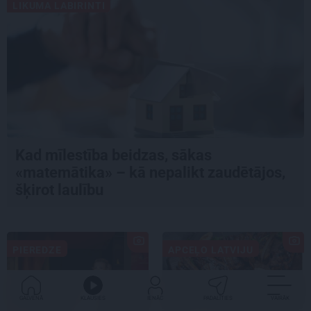
LIKUMA LABIRINTI
Kad mīlestība beidzas, sākas
«matemātika» – kā nepalikt zaudētājos,
šķirot laulību
PIEREDZE
APCEĻO LATVIJU
GALVENĀ
KLAUSIES
IENĀC
PADALĪTIES
VAIRĀK