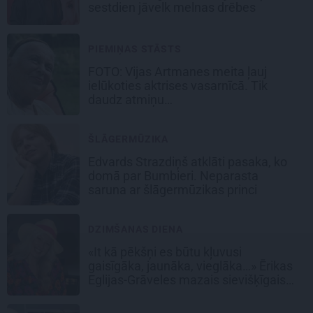
sestdien jāvelk melnas drēbes
PIEMIŅAS STĀSTS
FOTO:
Vijas Artmanes meita
ļauj
ielūkoties aktrises vasarnīcā. Tik
daudz atmiņu…
ŠLĀGERMŪZIKA
Edvards Strazdiņš atklāti pasaka, ko
domā par Bumbieri. Neparasta
saruna ar šlāgermūzikas princi
DZIMŠANAS DIENA
«It kā pēkšņi es būtu kļuvusi
gaisīgāka, jaunāka, vieglāka…» Ērikas
Eglijas-Grāveles mazais sievišķīgais
noslēpums