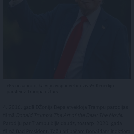
«Es nesaprotu, kā viņš vispār vēl ir dzīvs!» Kenediju
pārsteidz Trampa uzturs
4. 2016. gadā DŽonijs Deps atveidoja Trampu parodijas
filmā
Donald Trump’s The Art of the Deal: The Movie
.
Parodiju par Trampu bijis daudz, tostarp 2020. gada
filmā Bad President. Taču arī pašam Donaldam ir aktiera