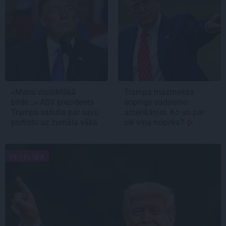
«Mana vissliktākā
Trampa mazmeitas
bilde…»
ASV prezidents
šopings sadusmo
Tramps sašutis par savu
amerikāņus. Ko un par
portretu uz žurnāla vāka
cik viņa nopirka?
VESELĪBA