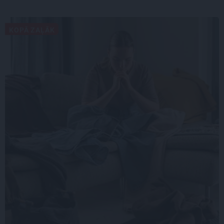
KOPĀ ZAĻĀK