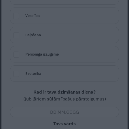
Veselība
Ceļošana
Personīgā izaugsme
Foto: Shutterstock
Ezoterika
Seko
Santa.lv Google
14. jūnijā 80. jubileju svin ASV galva
Kad ir tava dzimšanas diena?
Donalds Tramps – viens no pretrunīgāk
(jubilāriem sūtām īpašus pārsteigumus)
vērtētajiem un neparastākajiem
prezidentiem pasaules vēsturē.
Tavs vārds