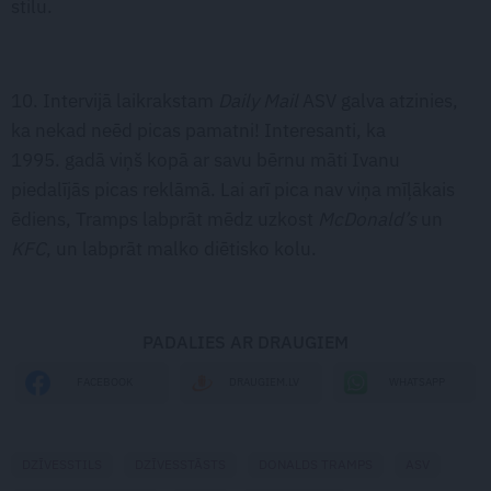
stilu.
10. Intervijā laikrakstam
Daily Mail
ASV galva atzinies,
ka nekad neēd picas pamatni! Interesanti, ka
1995. gadā viņš kopā ar savu bērnu māti Ivanu
piedalījās picas reklāmā. Lai arī pica nav viņa mīļākais
ēdiens, Tramps labprāt mēdz uzkost
McDonald’s
un
KFC
, un labprāt malko diētisko kolu.
PADALIES AR DRAUGIEM
WHATSAPP
FACEBOOK
DRAUGIEM.LV
DZĪVESSTILS
DZĪVESSTĀSTS
DONALDS TRAMPS
ASV