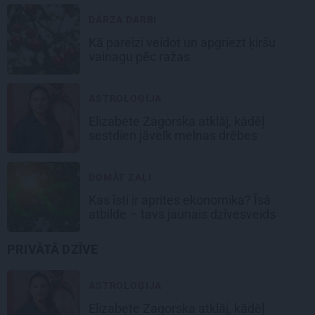
DĀRZA DARBI
Kā pareizi veidot un apgriezt ķiršu
vainagu pēc ražas
ASTROLOĢIJA
Elizabete Zagorska atklāj, kādēļ
sestdien jāvelk melnas drēbes
DOMĀT ZAĻI
Kas īsti ir aprites ekonomika? Īsā
atbilde – tavs jaunais dzīvesveids
PRIVĀTĀ DZĪVE
ASTROLOĢIJA
Elizabete Zagorska atklāj, kādēļ