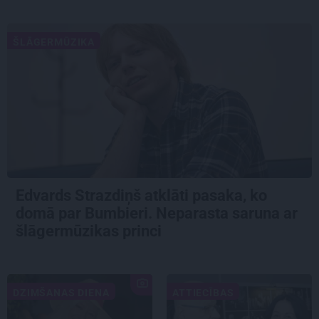
ŠLĀGERMŪZIKA
Edvards Strazdiņš atklāti pasaka, ko
domā par Bumbieri. Neparasta saruna ar
šlāgermūzikas princi
DZIMŠANAS DIENA
ATTIECĪBAS