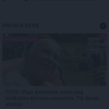
PRIVĀTĀ DZĪVE
PIEMIŅAS STĀSTS
FOTO:
Vijas Artmanes meita
ļauj
ielūkoties aktrises vasarnīcā. Tik daudz
atmiņu…