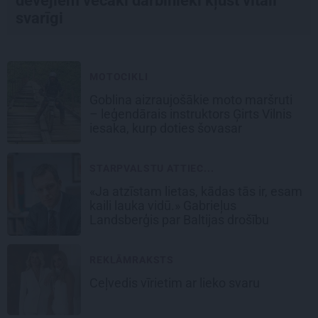
devējiem vecāki darbinieki kļūst vitāli
svarīgi
MOTOCIKLI
Goblina aizraujošākie moto maršruti
– leģendārais instruktors Ģirts Vilnis
iesaka, kurp doties šovasar
STARPVALSTU ATTIEC...
«Ja atzīstam lietas, kādas tās ir, esam
kaili lauka vidū.» Gabrieļus
Landsberģis par Baltijas drošību
REKLĀMRAKSTS
Ceļvedis vīrietim ar lieko svaru