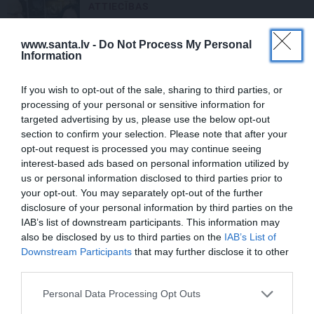
ATTIECĪBAS
Par ko sievas priekšā visu mūžu jutās
vainīgs dzejnieks Jānis Peters
www.santa.lv -
Do Not Process My Personal
Information
PIEMIŅA
If you wish to opt-out of the sale, sharing to third parties, or
processing of your personal or sensitive information for
FOTO: Ļaudis atvadās no mūžībā
targeted advertising by us, please use the below opt-out
aizsauktā narkologa Jāņa Strazdiņa
section to confirm your selection. Please note that after your
opt-out request is processed you may continue seeing
interest-based ads based on personal information utilized by
PIEMIŅA
us or personal information disclosed to third parties prior to
«Viņa gatavojās pārejai.» Slavenās
your opt-out. You may separately opt-out of the further
folkloristes meita atceras Helmī
disclosure of your personal information by third parties on the
Staltes dzīves izskaņu
IAB’s list of downstream participants. This information may
also be disclosed by us to third parties on the
IAB’s List of
Downstream Participants
that may further disclose it to other
ZIŅAS
third parties.
FOTO: Šīs skaistules priekšā noliecās
pat operzvaigznes Kristīne Opolais un
Personal Data Processing Opt Outs
Plasido Domingo