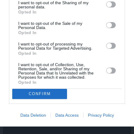
I want to opt-out of the Sharing of my
personal data.
Opted In
I want to opt-out of the Sale of my
Personal Data.
Opted In
INTERVIJA
I want to opt-out of processing my
Personal Data for Targeted Advertising.
s
Grūtāk par atkailināšanos ir
Opted In
pieņemt sevi. Aktrise Katrīna
Kreile par depresiju, mobingu un
I want to opt-out of Collection, Use,
ceļu līdz lielajām lomām
Retention, Sale, and/or Sharing of my
Personal Data that Is Unrelated with the
Purposes for which it was collected.
Opted In
INTERVIJA
Tumši samtaina balss un
CONFIRM
tērauda mugurkauls. Raimonda
la
Paula jaunā mūza – Gerda
Timrota
Data Deletion
Data Access
Privacy Policy
INTERVIJA