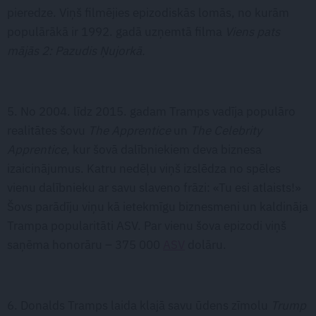
pieredze. Viņš filmējies epizodiskās lomās, no kurām
populārākā ir 1992. gadā uzņemtā filma
Viens pats
mājās 2: Pazudis Ņujorkā.
5. No 2004. līdz 2015. gadam Tramps vadīja populāro
realitātes šovu
The Apprentice
un
The Celebrity
Apprentice
, kur šovā dalībniekiem deva biznesa
izaicinājumus. Katru nedēļu viņš izslēdza no spēles
vienu dalībnieku ar savu slaveno frāzi: «Tu esi atlaists!»
Šovs parādīju viņu kā ietekmīgu biznesmeni un kaldināja
Trampa popularitāti ASV. Par vienu šova epizodi viņš
saņēma honorāru – 375 000
ASV
dolāru.
6. Donalds Tramps laida klajā savu ūdens zīmolu
Trump