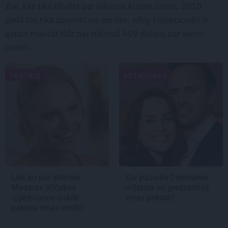
Ice
, kas tika dēvēts par luksusa klases ūdeni. 2010.
gadā tas tika izņemts no aprites.
eBay
kolekcionāri ir
gatavi maksāt līdz pat tūkstoš ASV dolāru par vienu
pudeli.
TEĀTRIS
ATTIECĪBAS
Lūk, ko par aktrises
Kur pazudis Dreimanes
Madaras Viļčukas
mīļotais un gredzentiņš
izģērbšanos izrādē
viņas pirkstā?
pateica viņas omīte!