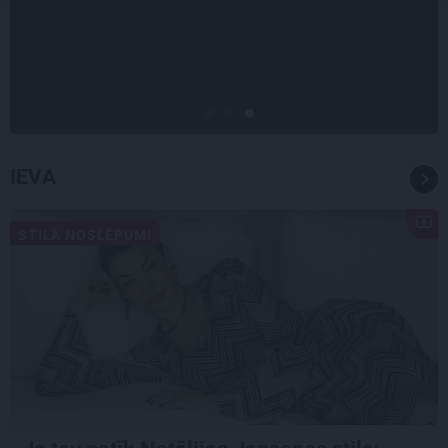
«Nevajag kalnos tēlot varoņus!
Tie ātri noliks pie vietas.»
Alpīnists Atis Plakans, kurš
pieredzējis biedra bojāeju
IEVA
STILA NOSLĒPUMI