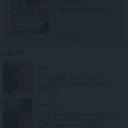
REKLĀMRAKSTS
Pirts sezonas izlase
LASI VĒL
ZIŅAS
Aktrise Lidija Pupure izglābj
draudzeni un nonāk pie skumjas
atklāsmes
PERSONĪBAS
Noklusētās dzimtas saites, attiecības
ar brāli un 7. bērns kā brīnums:
atklāta saruna ar Andri Raču