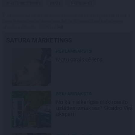
VALSTS PREZIDENTS
FAKTI
INTERESANTI
Publikācijas saturs vai tās jebkāda apjoma daļa ir aizsargāts autortiesību
objekts Autortiesību likuma izpratnē, un tā izmantošana bez izdevēja
atļaujas ir aizliegta. Vairāk lasi
šeit
SATURA MĀRKETINGS
REKLĀMRAKSTS
Matu otrais cēliens
REKLĀMRAKSTS
No kā ir atkarīgas elektroauto
uzlādes izmaksas? Skaidro Viršu
eksperti