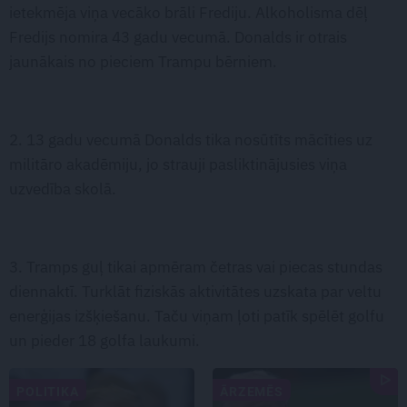
ietekmēja viņa vecāko brāli Frediju. Alkoholisma dēļ
Fredijs nomira 43 gadu vecumā. Donalds ir otrais
jaunākais no pieciem Trampu bērniem.
2. 13 gadu vecumā Donalds tika nosūtīts mācīties uz
militāro akadēmiju, jo strauji pasliktinājusies viņa
uzvedība skolā.
3. Tramps guļ tikai apmēram četras vai piecas stundas
diennaktī. Turklāt fiziskās aktivitātes uzskata par veltu
enerģijas izšķiešanu. Taču viņam ļoti patīk spēlēt golfu
un pieder 18 golfa laukumi.
POLITIKA
ĀRZEMĒS