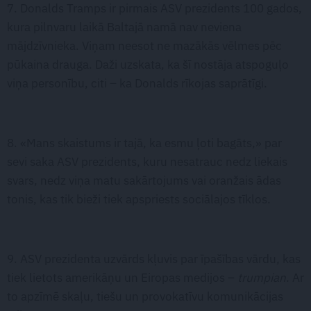
7. Donalds Tramps ir pirmais ASV prezidents 100 gados,
kura pilnvaru laikā Baltajā namā nav neviena
mājdzīvnieka. Viņam neesot ne mazākās vēlmes pēc
pūkaina drauga. Daži uzskata, ka šī nostāja atspoguļo
viņa personību, citi – ka Donalds rīkojas saprātīgi.
8. «Mans skaistums ir tajā, ka esmu ļoti bagāts,» par
sevi saka ASV prezidents, kuru nesatrauc nedz liekais
svars, nedz viņa matu sakārtojums vai oranžais ādas
tonis, kas tik bieži tiek apspriests sociālajos tīklos.
9. ASV prezidenta uzvārds kļuvis par īpašības vārdu, kas
tiek lietots amerikāņu un Eiropas medijos –
trumpian
. Ar
to apzīmē skaļu, tiešu un provokatīvu komunikācijas