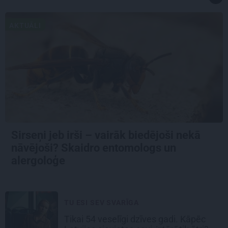
AKTUĀLI
Sirseņi jeb irši – vairāk biedējoši nekā
nāvējoši? Skaidro entomologs un
alergoloģe
TU ESI SEV SVARĪGA
Tikai 54 veselīgi dzīves gadi. Kāpēc