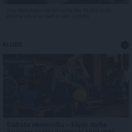
Tavs lētais krekls nemaz nav tik lēts. Kā ātrā mode
ietekmē vidi un ko darīt ar lieko apģērbu
KLUBS
EKONOMIKA
Sudraba ekonomika – kāpēc darba