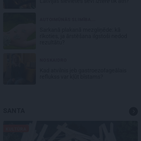
Latvijas sievietes sevi
iztērē
tik ātri?
AUTOIMŪNĀS SLIMĪBA...
Sarkanā plakanā mezgliņēde: kā
rīkoties, ja ārstēšana ilgstoši nedod
rezultātu?
NOSKAIDRO
Kad atvilnis jeb gastroezofageālais
reflukss var kļūt bīstams?
SANTA
KULTŪRA