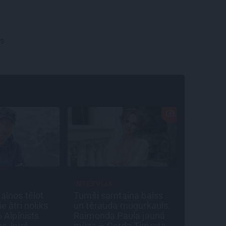
es
INTERVIJA
SLAVENĪB
alnos tēlot
Tumši samtaina balss
«Cilvēki
e ātri noliks
un tērauda mugurkauls.
bet suns
» Alpīnists
Raimonda Paula jaunā
neskatot
ns, kurš
mūza – Gerda Timrota
Nikolaja