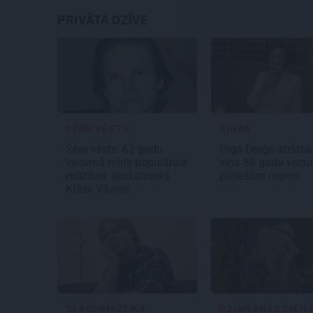
PRIVĀTĀ DZĪVE
SĒRU VĒSTS
ZIŅAS
Sēru vēsts: 62 gadu
Olga Dreģe atzīstas
vecumā miris populārais
viņa 88 gadu vec
mūzikas apskatnieks
patiešām neprot
Klāss Vāvere
ŠLĀGERMŪZIKA
DZIMŠANAS DIEN