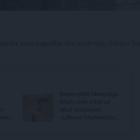
satika savu tagadējo vīru uzņēmēju Oskaru Ze
Nepārspētā likteņsāga.
Kāpēc mēs atkal un
au
atkal skatāmies
man
«Likteņa līdumniekus»?
saka
s