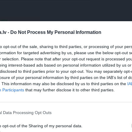
WHATSAPP
.lv -
Do Not Process My Personal Information
LIENE ZEMĪTE
LAULĪBA
BRĀĻI
KONDITOREJA
to opt-out of the sale, sharing to third parties, or processing of your per
formation for targeted advertising by us, please use the below opt-out s
 aizsargāts autortiesību objekts Autortiesību likuma izpratnē, un tā
r selection. Please note that after your opt-out request is processed y
rāk lasi
šeit
eing interest-based ads based on personal information utilized by us or
disclosed to third parties prior to your opt-out. You may separately opt-
losure of your personal information by third parties on the IAB’s list of
. This information may also be disclosed by us to third parties on the
IA
Participants
that may further disclose it to other third parties.
l Data Processing Opt Outs
o opt-out of the Sharing of my personal data.
KSTS
REKLĀMRAKSTS
DEKO DI