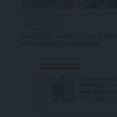
Foto: Picture Agency
Seko
Santa.lv Google
Kad populāra konditore Liene Zemīte 
notika kāds dīvains pārpratums.
NEPALAID GARĀM!
«Lasīju internetā
ierakstus par šo
ekspedīciju, un j
pirms nelaimes 
bija jautājumi,» 
alpīnists Plakan