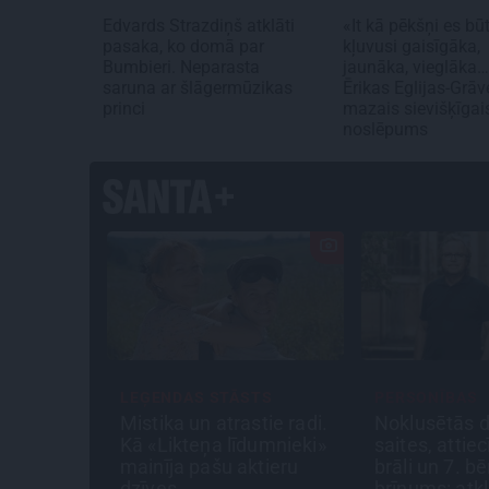
Edvards Strazdiņš atklāti
«It kā pēkšņi es bū
pasaka, ko domā par
kļuvusi gaisīgāka,
Bumbieri. Neparasta
jaunāka, vieglāka
saruna ar šlāgermūzikas
Ērikas Eglijas-Grāv
princi
mazais sievišķīgai
noslēpums
S
LEĢENDAS STĀSTS
PERSONĪBAS
augstu
Mistika un atrastie radi.
Noklusētās 
mēdz
Kā «Likteņa līdumnieki»
saites, attiec
ā.»
mainīja pašu aktieru
brāli un 7. b
s par
dzīves
brīnums: atk