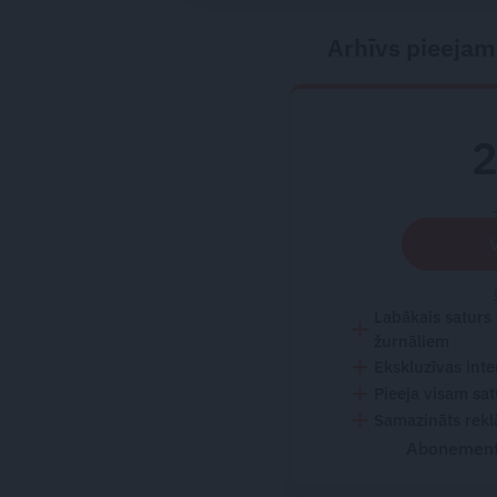
Arhīvs pieejam
Labākais saturs
žurnāliem
Ekskluzīvas inte
Pieeja visam sa
Samazināts rekl
Abonementu