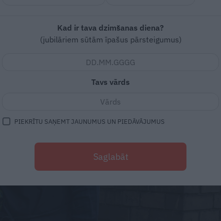
Kad ir tava dzimšanas diena?
(jubilāriem sūtām īpašus pārsteigumus)
Tavs vārds
PIEKRĪTU SAŅEMT JAUNUMUS UN PIEDĀVĀJUMUS
Saglabāt