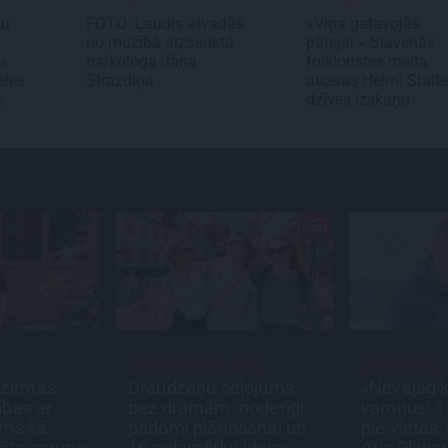
tu
FOTO: Ļaudis atvadās
«Viņa gatavojās
no mūžībā aizsauktā
pārejai.» Slavenās
…»
narkologa Jāņa
folkloristes meita
eles
Strazdiņa
atceras Helmī Stalt
s
dzīves izskaņu
CEĻOJUMA PLĀNS
INTERVIJA
dzimtas
Draudzeņu ceļojums
«Nevajag k
ības ar
bez drāmām: noderīgi
varoņus! Ti
ērns kā
padomi plānošanai un
pie vietas.
lāta saruna
16 galamērķu idejas
Atis Plaka