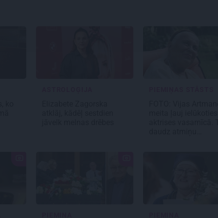
ASTROLOĢIJA
PIEMIŅAS STĀSTS
, ko
Elizabete Zagorska
FOTO:
Vijas Artman
umā
atklāj, kādēļ sestdien
meita
ļauj ielūkoties
jāvelk melnas drēbes
aktrises vasarnīcā. 
daudz atmiņu…
A
PIEMIŅA
PIEMIŅA