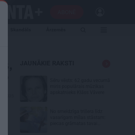
ABONĒ
Skandāls
Ārzemēs
es,
JAUNĀKIE RAKSTI
u?
Sēru vēsts: 62 gadu vecumā
miris populārais mūzikas
apskatnieks Klāss Vāvere
01.2025
No smeldzīga trillera līdz
vasarīgam mīlas stāstam:
piecas grāmatas tavai
lasāmvielai