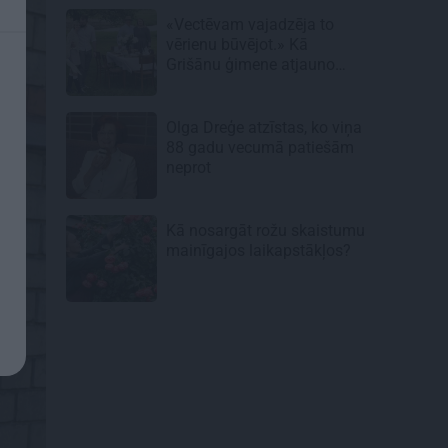
«Vectēvam vajadzēja to
vērienu būvējot.» Kā
Grišānu ģimene atjauno
senās dzimtas mājas
Olga Dreģe atzīstas, ko viņa
88 gadu vecumā patiešām
neprot
Kā nosargāt rožu skaistumu
mainīgajos laikapstākļos?