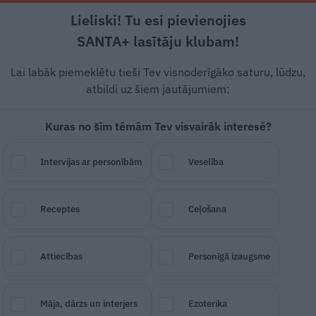
Lieliski! Tu esi pievienojies
Rīga +19°C
Skaidrs, Z vējš, 3.55 m/s
SANTA+ lasītāju klubam!
Dzīvesstāsti
Ciemos
Stils
Piemiņai
Lai labāk piemeklētu tieši Tev visnoderīgāko saturu, lūdzu,
atbildi uz šiem jautājumiem:
Kuras no šīm tēmām Tev visvairāk interesē?
auna nav, tu esi precēji
Intervijas ar personībām
Veselība
n tu mani aicini uz randiņ
Receptes
Ceļošana
SAGLABĀ RAKSTU
DALĪTIES
13.
Attiecības
Personīgā izaugsme
Māja, dārzs un interjers
Ezoterika