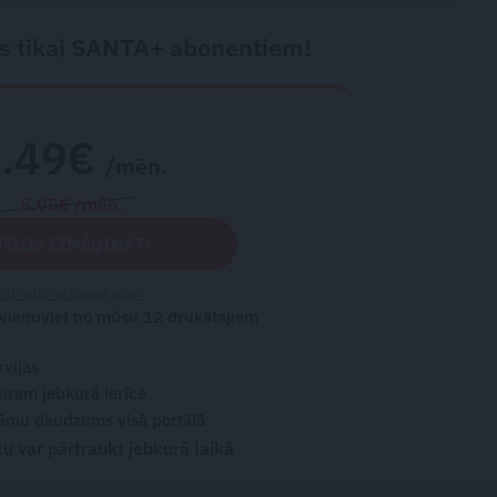
s tikai SANTA+ abonentiem!
2.49€
/mēn.
5.95€ /mēn.
VĒLOS IZMĒĢINĀT!
Citi abonēšanas plāni
 vienuviet no mūsu 12 drukātajiem
rvijas
turam jebkurā ierīcē
āmu daudzums visā portālā
 var pārtraukt jebkurā laikā