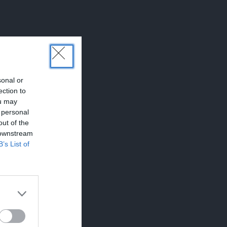
sonal or
ection to
ou may
 personal
out of the
 downstream
B’s List of
SKUSIJAS
REKLĀMRAKSTS
REKL