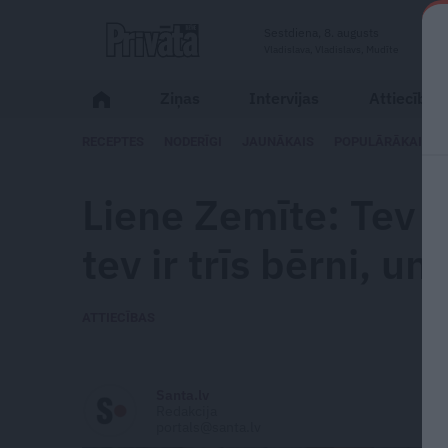
Sestdiena, 8. augusts
Vladislava, Vladislavs, Mudīte
Ziņas
Intervijas
Attiecības
RECEPTES
NODERĪGI
JAUNĀKAIS
POPULĀRĀKAIS
Liene Zemīte: Tev k
tev ir trīs bērni, u
ATTIECĪBAS
Santa.lv
Redakcija
portals@santa.lv