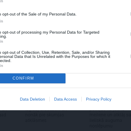
In
nas izlase
Kāpēc tieši tagad ir
Cik mak
labākais laiks doties uz
– kāpē
o opt-out of the Sale of my Personal Data.
Pakrojas muižas Ziedu
festivālu?
In
to opt-out of processing my Personal Data for Targeted
ing.
In
o opt-out of Collection, Use, Retention, Sale, and/or Sharing
ersonal Data that Is Unrelated with the Purposes for which it
lected.
In
CONFIRM
ZIŅAS
STILS
Data Deletion
Data Access
Privacy Policy
odien
Aktrise Lidija Pupure
Repšes bijusī sieva
i un
izglābj draudzeni un
pucējas kā jauna
agad
nonāk pie skumjas
meitene un atklāj s
atklāsmes
lieliskā auguma
noslēpumu