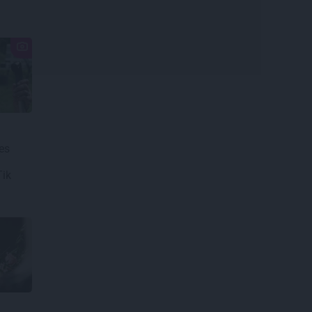
es
Tik