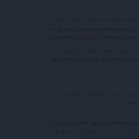
Režisora Vara Braslas un aktrises Viz
muguras jau bija nopietna attiecību p
beigušās
attiecības
ar čehieti, jo brau
Kad sapratis, ka grib Vizmu precēt, re
viegls lēmums. «Gāju pie Vizmas vecā
Vizmas mamma bija pašerpa
pirm
Es jau arī stabilai laulības dzīvei ne
dzīvokļa vienā istabā, un ievest tur vē