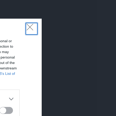
sonal or
ection to
ou may
 personal
out of the
 downstream
B’s List of