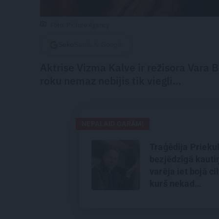
Foto: Picture Agency
Seko
Santa.lv Google
Aktrise Vizma Kalve ir režisora Vara B
roku nemaz nebijis tik viegli…
NEPALAID GARĀM!
Traģēdija Priekul
bezjēdzīgā kauti
varēja iet bojā ci
kurš nekad
nekonfliktēja?