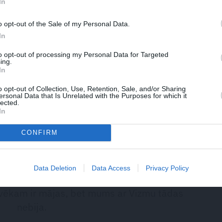
In
priest» – Juris
aizkustinošais
nis aicina riskēt un
mīlasstāsts
o opt-out of the Sale of my Personal Data.
rties atiecībām
In
to opt-out of processing my Personal Data for Targeted
 kas vistiešākajā nozīmē ir cēlusi Rīgu, nebija sava
ing.
irmais būvnieks ar akadēmisko izglītību, taču sociālisma
In
 tā laika apstākļus aprakstīja Vizma. «Kad ar Vari
o opt-out of Collection, Use, Retention, Sale, and/or Sharing
voklī bija piešķirta istaba. Varim Bruņinieku ielā bija
ersonal Data that Is Unrelated with the Purposes for which it
lected.
liela istaba kopā ar mammu. Maniem vecākiem bija
In
dārza, un mūs ar tādām platībām dzīvokļu rindā
CONFIRM
Data Deletion
Data Access
Privacy Policy
cilvēkam ir mājas, bet mums ar Vizmu tādas
nebija.