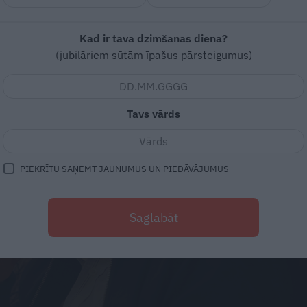
Kad ir tava dzimšanas diena?
(jubilāriem sūtām īpašus pārsteigumus)
Tavs vārds
PIEKRĪTU SAŅEMT JAUNUMUS UN PIEDĀVĀJUMUS
Saglabāt