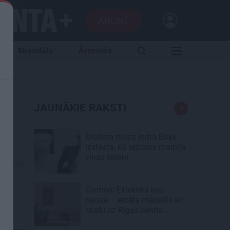
ABONĒ
Skandāls
Ārzemēs
a
JAUNĀKIE RAKSTI
Krodera mūza Indra Briķe
izstāsta, kā režisors mainīja
viņas likteni
06.2026
Ciemos: Eklektika bez
haosa – estēta mājoklis ar
skatu uz Rīgas centra
jumtiem