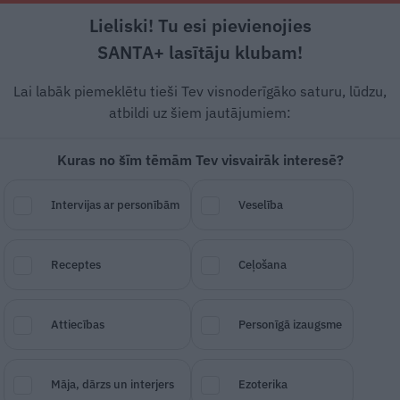
Lieliski! Tu esi pievienojies
Rīga +20°C
Skaidrs, DR vējš, 3.68 m/s
SANTA+ lasītāju klubam!
Dzīvesstāsti
Ciemos
Stils
Piemiņai
Lai labāk piemeklētu tieši Tev visnoderīgāko saturu, lūdzu,
atbildi uz šiem jautājumiem:
Kuras no šīm tēmām Tev visvairāk interesē?
 atvēra durvis…» Brasl
Intervijas ar personībām
Veselība
gt aktrises roku
Receptes
Ceļošana
SAGLABĀ RAKSTU
DALĪTIES
18.
Attiecības
Personīgā izaugsme
Māja, dārzs un interjers
Ezoterika