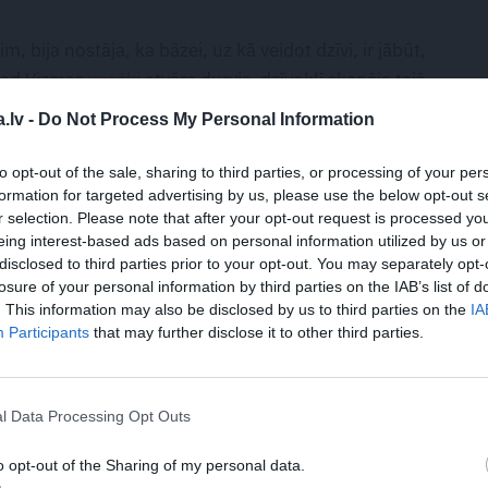
 bija nostāja, ka bāzei, uz kā veidot dzīvi, ir jābūt,
 Kad Vizmas
vecāki
atvēra durvis, dzīvoklī skanēja tajā
 saki mammai pats!»
.
Protams, likta ar nolūku, jo viņi
.lv -
Do Not Process My Personal Information
ja situāciju,» pastāstīja Brasla.
to opt-out of the sale, sharing to third parties, or processing of your per
formation for targeted advertising by us, please use the below opt-out s
ECĪBAS
PIEMIŅA
r selection. Please note that after your opt-out request is processed y
eing interest-based ads based on personal information utilized by us or
disclosed to third parties prior to your opt-out. You may separately opt-
losure of your personal information by third parties on the IAB’s list of
. This information may also be disclosed by us to third parties on the
IA
Participants
that may further disclose it to other third parties.
l Data Processing Opt Outs
ntulība ir
«Telefons viņam bija, lai
smīgākais sods, ko
piezvanītu Maijiņai.»
o opt-out of the Sharing of my personal data.
ēks var sev
Pētera Liepiņa