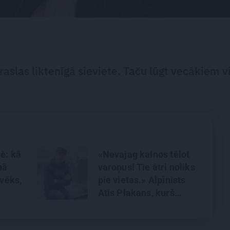
raslas liktenīgā sieviete. Taču lūgt vecākiem v
ē: kā
«Nevajag kalnos tēlot
ņā
varoņus! Tie ātri noliks
lvēks,
pie vietas.» Alpīnists
Atis Plakans, kurš
pieredzējis biedra
bojāeju