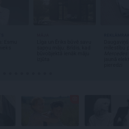
REKLĀMRAKSTS
REKLĀMRA
s būvē savu
Daugaviņš par
Kāpēc tieši
Brīdis, kad
mīlestību pret
labākais la
ienāk māju
Mercedes
un
kosmisko
Pakrojas 
jaunā elektroauto
festivālu?
pieredzi