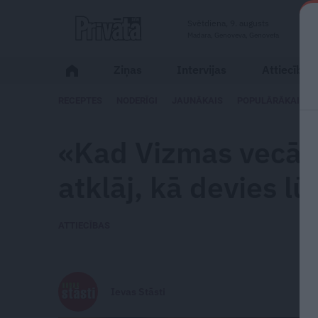
Svētdiena, 9. augusts
Madara, Genoveva, Genovefa
Ziņas
Intervijas
Attiecības
RECEPTES
NODERĪGI
JAUNĀKAIS
POPULĀRĀKAIS
«Kad Vizmas vecāki
atklāj, kā devies lū
ATTIECĪBAS
Ievas Stāsti