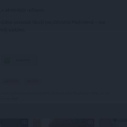
,» atminējās režisors.
laulātie savulaik tikuši pie dzīvokļa Mežciemā – pie
mīļi sadzīvo.
WHATSAPP
AKTRISE
VECĀKI
 aizsargāts autortiesību objekts Autortiesību likuma izpratnē, un tā
rāk lasi
šeit