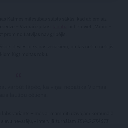
mas Kalmes mīlestības stāsts sākās, kad abiem aiz
ieredze – Vizmai izjukusi
laulība
ar lietuvieti, Varim –
kt prom no Latvijas nav gribējis.
žisors devies pie viņas vecākiem, un tas nebūt nebijis
kiem lūgt meitas roku.
, varbūt tāpēc, ka viņai nepatika Vizmas
ais laulību cēliens.
biju labs variants – mēs ar mammīti dzīvojām komunālā
l sievu nevarēju,» intervijā žurnālam
IEVAS STĀSTI