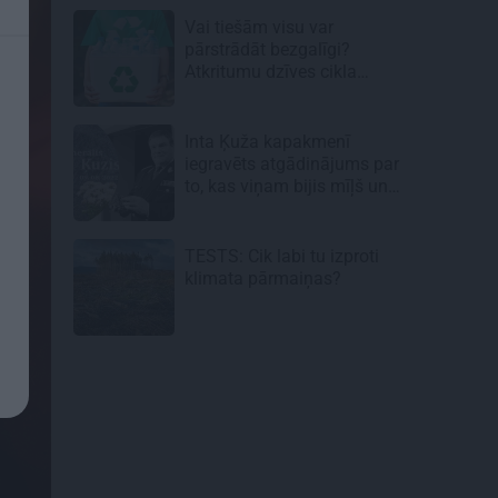
Vai tiešām visu var
pārstrādāt bezgalīgi?
Atkritumu dzīves cikla
neredzamā puse
Inta Ķuža kapakmenī
iegravēts atgādinājums par
to, kas viņam bijis mīļš un
svarīgs…
TESTS: Cik labi tu izproti
klimata pārmaiņas?