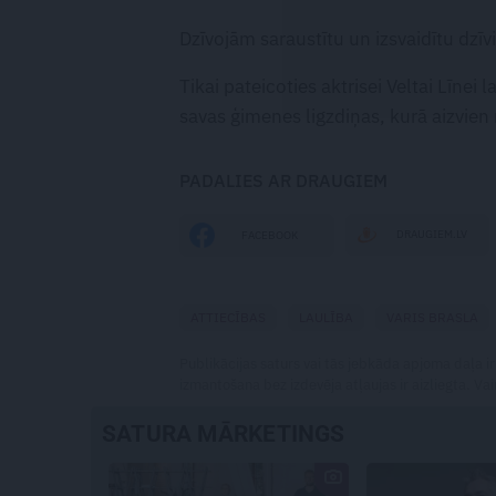
Dzīvojām saraustītu un izsvaidītu dzīvi
Tikai pateicoties aktrisei Veltai Līnei 
savas ģimenes ligzdiņas, kurā aizvien 
PADALIES AR DRAUGIEM
DRAUGIEM.LV
FACEBOOK
ATTIECĪBAS
LAULĪBA
VARIS BRASLA
Publikācijas saturs vai tās jebkāda apjoma daļa ir
izmantošana bez izdevēja atļaujas ir aizliegta. Vai
SATURA MĀRKETINGS