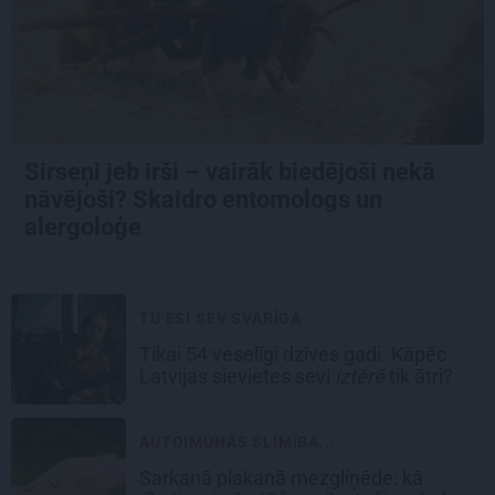
Sirseņi jeb irši – vairāk biedējoši nekā
nāvējoši? Skaidro entomologs un
alergoloģe
TU ESI SEV SVARĪGA
Tikai 54 veselīgi dzīves gadi. Kāpēc
Latvijas sievietes sevi
iztērē
tik ātri?
AUTOIMŪNĀS SLIMĪBA...
Sarkanā plakanā mezgliņēde: kā