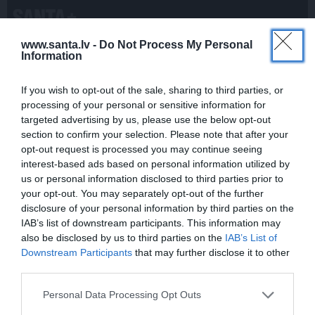
www.santa.lv -
Do Not Process My Personal
PERSONĪBAS
Information
Noklusētās dzimtas saites,
attiecības ar brāli un 7. bērns kā
If you wish to opt-out of the sale, sharing to third parties, or
brīnums: atklāta saruna ar Andri
processing of your personal or sensitive information for
Raču
targeted advertising by us, please use the below opt-out
section to confirm your selection. Please note that after your
STIPRAIS STĀSTS
opt-out request is processed you may continue seeing
«Bērnus ar tik augstu cukura
interest-based ads based on personal information utilized by
līmeni mēdz ievest jau komā.»
us or personal information disclosed to third parties prior to
Madara un Gatis par dzīvi ar dēla
your opt-out. You may separately opt-out of the further
diabētu
disclosure of your personal information by third parties on the
IAB’s list of downstream participants. This information may
also be disclosed by us to third parties on the
IAB’s List of
INTERVIJA
Downstream Participants
that may further disclose it to other
«Nevajag kalnos tēlot varoņus!
third parties.
Tie ātri noliks pie vietas.»
Alpīnists Atis Plakans, kurš
Personal Data Processing Opt Outs
pieredzējis biedra bojāeju