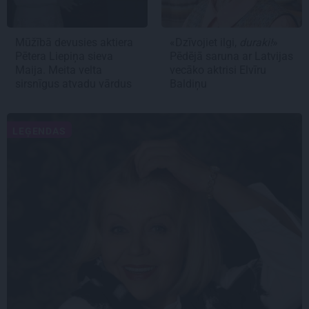
Mūžībā devusies aktiera
«Dzīvojiet ilgi,
duraki!
»
Pētera Liepiņa sieva
Pēdējā saruna ar Latvijas
Maija
. Meita velta
vecāko aktrisi Elvīru
sirsnīgus atvadu vārdus
Baldiņu
LEĢENDAS