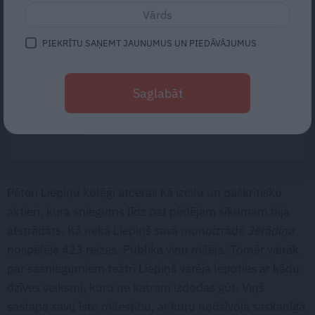
kautiņā varēja iet bojā cilvēks,
kurš nekad nekonfliktēja?
PIEKRĪTU SAŅEMT JAUNUMUS UN PIEDĀVĀJUMUS
«Cilvēki mēdz sāpināt, bet suns
mīl, neskatoties ne uz ko.»
Saglabāt
Nikolaja Puzikova un sievas
Gitas mīlules – Faira un Late
Pēteri Liepiņu kolēģi atceras kā izcilu un paškritisku
aktieri, kura sniegums līdz pat pēdējam sīkumam bija
atstrādāts. Kā nekā Liepiņš savā monoizrādē
Jērādiņa
nospēlēja 423 reizes. Publika viņu mīlēja. Tomēr vairāk
par sasniegumiem teātrī Liepiņš varēja lepoties ar kādu
dzīves veiksmi, kuru ne katram izdodas gūt. Viņš
sastapa savu īsto mīlestību, ar kuru nodzīvoja saskanīgā