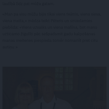
laulībā līdz pat mūža galam.
«Man pa visu mūžu bijis tikai viens teātris, viena sieva,
viena meita,» mēdza teikt Pēteris un smiedamies
piebilda: «Viens uzvalks un viena mašīna, bet manu
uzticamo žigulīti pēc sešpadsmit gadu kalpošanas
manas meitenes piespieda tomēr nomainīt pret citu
autiņu.»