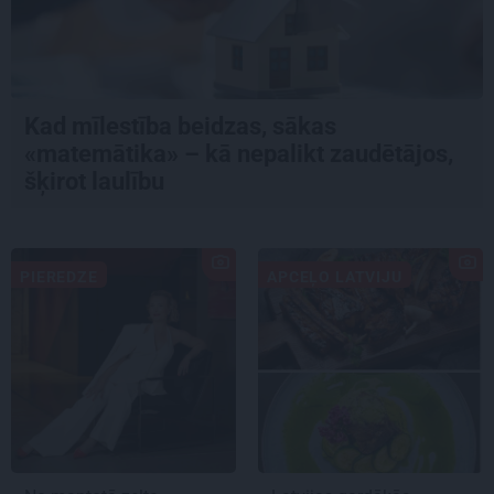
Kad mīlestība beidzas, sākas
«matemātika» – kā nepalikt zaudētājos,
šķirot laulību
PIEREDZE
APCEĻO LATVIJU