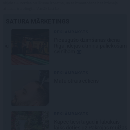
objekts Autortiesību likuma izpratnē, un tā izmantošana bez izdevēja
atļaujas ir aizliegta. Vairāk lasi
šeit
SATURA MĀRKETINGS
REKLĀMRAKSTS
Pieaugušo dzimšanas diena
šu
Rīgā, idejas atmiņā paliekošām
svinībām
REKLĀMRAKSTS
Matu otrais cēliens
REKLĀMRAKSTS
Kāpēc tieši tagad ir labākais
laiks doties uz Pakrojas muižas