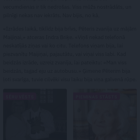
vecumdienas ir tik nedrošas. Viss mūžs nostrādāts, un
pilnīgi nekas nav iekrāts. Nav bijis, no kā.
«Izrādes laikā, tiklīdz bija brīvs, Pēteris zvanīja uz mājām
Maijiņai,» atceras Indra Briķe. «Viņš nekad telefonā
neskatījās ziņas vai ko citu. Telefons viņam bija, lai
piezvanītu Maijiņai, pajautātu, vai viņai viss labi. Kad
beidzās izrāde, uzreiz zvanīja, lai pateiktu: «Man viss
beidzās, tagad eju uz autobusu.» Ģimene Pēterim bija
ļoti svarīga, tuvie cilvēki visu laiku bija viņa galvenā rūpe.
SĒRU VĒSTS
PIEMIŅAS STĀSTS