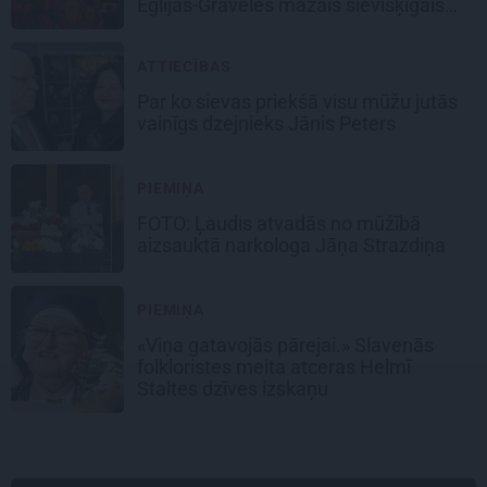
Eglijas-Grāveles mazais sievišķīgais
noslēpums
ATTIECĪBAS
Par ko sievas priekšā visu mūžu jutās
vainīgs dzejnieks Jānis Peters
PIEMIŅA
FOTO: Ļaudis atvadās no mūžībā
aizsauktā narkologa Jāņa Strazdiņa
PIEMIŅA
«Viņa gatavojās pārejai.» Slavenās
folkloristes meita atceras Helmī
Staltes dzīves izskaņu