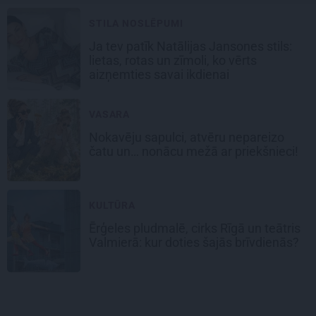
STILA NOSLĒPUMI
Ja tev patīk Natālijas Jansones stils:
lietas, rotas un zīmoli, ko vērts
aizņemties savai ikdienai
VASARA
Nokavēju sapulci, atvēru nepareizo
čatu un… nonācu mežā ar priekšnieci!
KULTŪRA
Ērģeles pludmalē, cirks Rīgā un teātris
Valmierā: kur doties šajās brīvdienās?