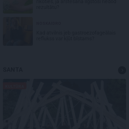
rīkoties, ja ārstēšana ilgstoši nedod
rezultātu?
NOSKAIDRO
Kad atvilnis jeb gastroezofageālais
reflukss var kļūt bīstams?
SANTA
KULTŪRA