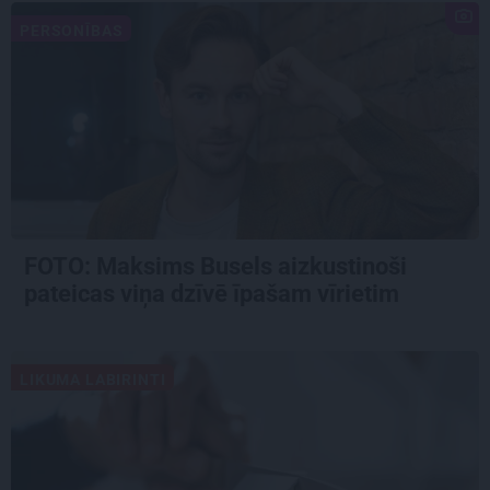
PERSONĪBAS
FOTO: Maksims Busels aizkustinoši
pateicas viņa dzīvē īpašam vīrietim
LIKUMA LABIRINTI