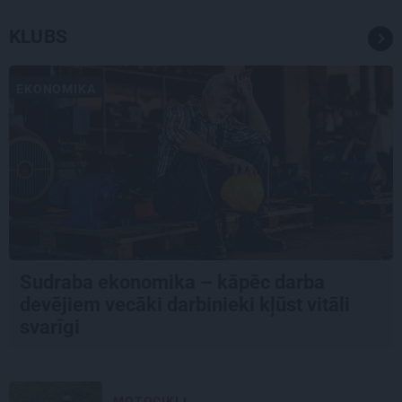
KLUBS
EKONOMIKA
Sudraba ekonomika – kāpēc darba
devējiem vecāki darbinieki kļūst vitāli
svarīgi
MOTOCIKLI