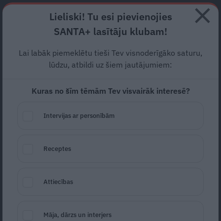
Abonē
Lieliski! Tu esi pievienojies
SANTA+ lasītāju klubam!
RECEPTES
NODERĪGI
JAUNĀKAIS
POPULĀRĀKAIS
Lai labāk piemeklētu tieši Tev visnoderīgāko saturu,
«Telefons viņam bija, lai
lūdzu, atbildi uz šiem jautājumiem:
piezvanītu Maijiņai.» Pētera
Kuras no šīm tēmām Tev visvairāk interesē?
Liepiņa aizkustinošais
Intervijas ar personībām
mīlasstāsts
PIEMIŅA
28.05.2026
Receptes
Līga Blaua
Attiecības
Māja, dārzs un interjers