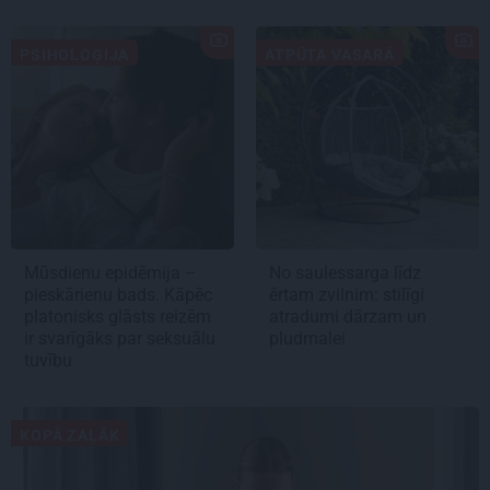
PSIHOLOĢIJA
ATPŪTA VASARĀ
Mūsdienu epidēmija –
No saulessarga līdz
pieskārienu bads. Kāpēc
ērtam zvilnim: stilīgi
platonisks glāsts reizēm
atradumi dārzam un
ir svarīgāks par seksuālu
pludmalei
tuvību
KOPĀ ZAĻĀK