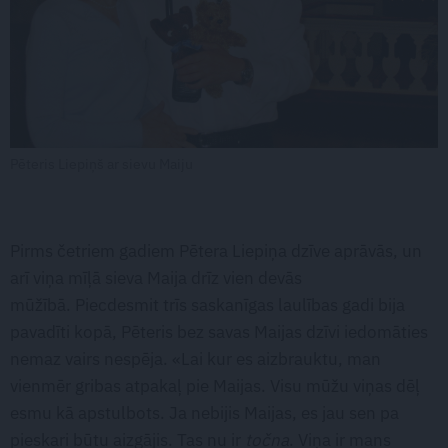
Pēteris Liepiņš ar sievu Maiju
Pirms četriem gadiem Pētera Liepiņa dzīve aprāvās, un
arī viņa mīļā sieva Maija drīz vien devās
mūžībā. Piecdesmit trīs saskanīgas laulības gadi bija
pavadīti kopā, Pēteris bez savas Maijas dzīvi iedomāties
nemaz vairs nespēja. «Lai kur es aizbrauktu, man
vienmēr gribas atpakaļ pie Maijas. Visu mūžu viņas dēļ
esmu kā apstulbots. Ja nebijis Maijas, es jau sen pa
pieskari būtu aizgājis. Tas nu ir
točna
. Viņa ir mans