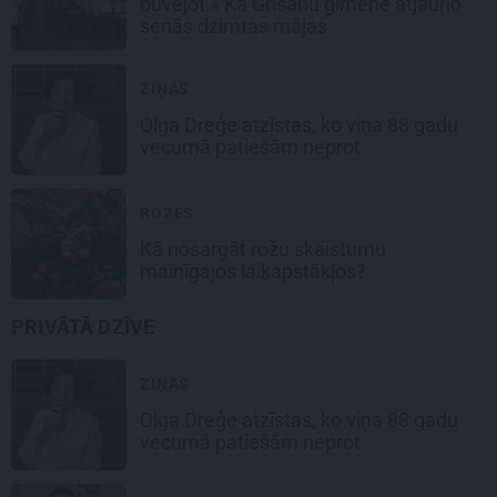
būvējot.» Kā Grišānu ģimene atjauno
senās dzimtas mājas
ZIŅAS
Olga Dreģe atzīstas, ko viņa 88 gadu
vecumā patiešām neprot
ROZES
Kā nosargāt rožu skaistumu
mainīgajos laikapstākļos?
PRIVĀTĀ DZĪVE
ZIŅAS
Olga Dreģe atzīstas, ko viņa 88 gadu
vecumā patiešām neprot