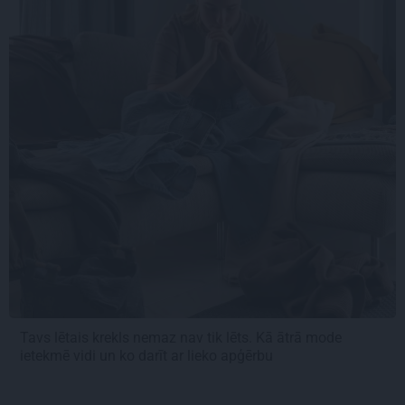
Tavs lētais krekls nemaz nav tik lēts. Kā ātrā mode
ietekmē vidi un ko darīt ar lieko apģērbu