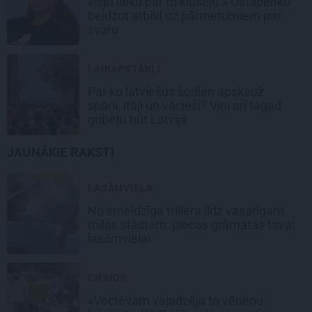
«Ilgu laiku par to klusēju.» Ostapenko
beidzot atbild uz pārmetumiem par
svaru
LAIKAPSTĀKĻI
Par ko latviešus šodien apskauž
spāņi, itāļi un vācieši? Viņi arī tagad
gribētu būt Latvijā
JAUNĀKIE RAKSTI
LASĀMVIELA
No smeldzīga trillera līdz vasarīgam
mīlas stāstam: piecas grāmatas tavai
lasāmvielai
CIEMOS
«Vectēvam vajadzēja to vērienu