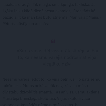
labākais draugs. Tik maiga, smalkjūtīga, taktiska. Ja
ilgāku laiku kādā dienā nesatiekamies, jūtos tāds kā
pazudis, it kā man kas būtu atņemts. Man vajag Maiju,»
Pēteris stāstīja un atzinās:
«Sirds viņas dēļ visvairāk sāpējusi. Par
to, ka neesmu varējis nodrošināt viņai
vieglāku dzīvi.
Neesmu varējis iedot to, ko viņa pelnījusi, jo pats esmu
tukšinieks. Mums nekā vairāk nav, kā vien mūsu
divistabu dzīvoklītis Imantā. Tas arī viss. Esmu aktieris.
Maija bija brīnišķīga skolotāja. Viņas skolēni vācu
valodas olimpiādēs ņēma pirmās vietas, bet