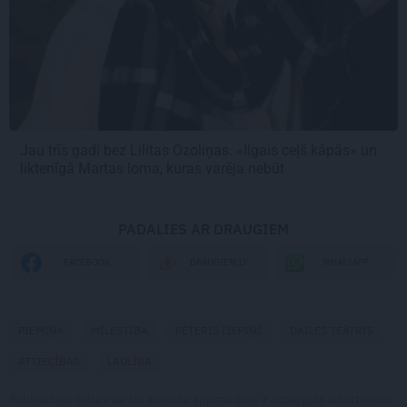
Jau trīs gadi bez Lilitas Ozoliņas. «Ilgais ceļš kāpās» un
liktenīgā Martas loma, kuras varēja nebūt
PADALIES AR DRAUGIEM
WHATSAPP
FACEBOOK
DRAUGIEM.LV
PIEMIŅA
MĪLESTĪBA
PĒTERIS LIEPIŅŠ
DAILES TEĀTRIS
ATTIECĪBAS
LAULĪBA
Publikācijas saturs vai tās jebkāda apjoma daļa ir aizsargāts autortiesību