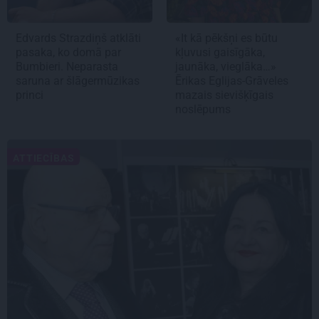
Edvards Strazdiņš atklāti
«It kā pēkšņi es būtu
pasaka, ko domā par
kļuvusi gaisīgāka,
Bumbieri. Neparasta
jaunāka, vieglāka…»
saruna ar šlāgermūzikas
Ērikas Eglijas-Grāveles
princi
mazais sievišķīgais
noslēpums
ATTIECĪBAS