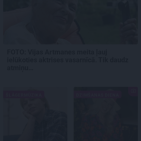
FOTO:
Vijas Artmanes meita
ļauj
ielūkoties aktrises vasarnīcā. Tik daudz
atmiņu…
ŠLĀGERMŪZIKA
DZIMŠANAS DIENA