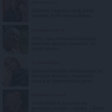
ASTROLOĢIJA
Elizabete Zagorska atklāj, kādēļ
sestdien jāvelk melnas drēbes
PIEMIŅAS STĀSTS
FOTO:
Vijas Artmanes meita
ļauj
ielūkoties aktrises vasarnīcā. Tik
daudz atmiņu…
ŠLĀGERMŪZIKA
Edvards Strazdiņš atklāti pasaka, ko
domā par Bumbieri. Neparasta
saruna ar šlāgermūzikas princi
DZIMŠANAS DIENA
«It kā pēkšņi es būtu kļuvusi
gaisīgāka, jaunāka, vieglāka…» Ērikas