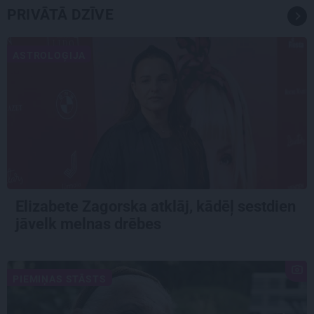
PRIVĀTĀ DZĪVE
ASTROLOĢIJA
Elizabete Zagorska atklāj, kādēļ sestdien
jāvelk melnas drēbes
PIEMIŅAS STĀSTS