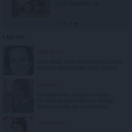
Ziedu festivālu?
LASI VĒL
SĒRU VĒSTS
Sēru vēsts: Meksikā miris populārais
mūzikas apskatnieks Klāss Vāvere
ĀRZEMĒS
«Smalkā stila» zvaigzne seriāla
filmēšanas laikā pārcietis smagu
dzīves posmu. Kā tagad klājas
Emetam?
PERSONĪBAS