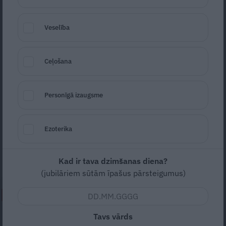
Veselība
Ceļošana
Personīgā izaugsme
Foto: F64
Seko
Santa.lv Google
Ezoterika
28. maijs ir aktiera Pētera Liepiņa
dzimšanas diena.
Kad ir tava dzimšanas diena?
(jubilāriem sūtām īpašus pārsteigumus)
NEPALAID GARĀM!
Tavs vārds
Traģēdija Priekulē: kā bezjēdzīgā