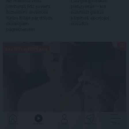
No mantotā zelta
Latvijas gardākās
lombardā līdz saviem
pieturvietas – kur
biznesiem. Investore
palutināt garšas
Baiba Blāķe par dzīves
kārpiņas, apceļojot
skarbajiem
novadus
pagriezieniem
SKAISTUMKOPŠANA
GALVENĀ
KLAUSIES
IENĀC
PADALĪTIES
VAIRĀK