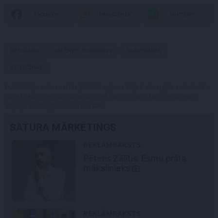
FACEBOOK
DRAUGIEM.LV
WHATSAPP
DEJOŠANA
VALĒRIJS MIRONOVS
SLAVENĪBAS
ATTIECĪBAS
Publikācijas saturs vai tās jebkāda apjoma daļa ir aizsargāts autortiesību
objekts Autortiesību likuma izpratnē, un tā izmantošana bez izdevēja
atļaujas ir aizliegta. Vairāk lasi
šeit
SATURA MĀRKETINGS
REKLĀMRAKSTS
Pēteris Zālītis: Esmu prāta
mākslinieks
REKLĀMRAKSTS