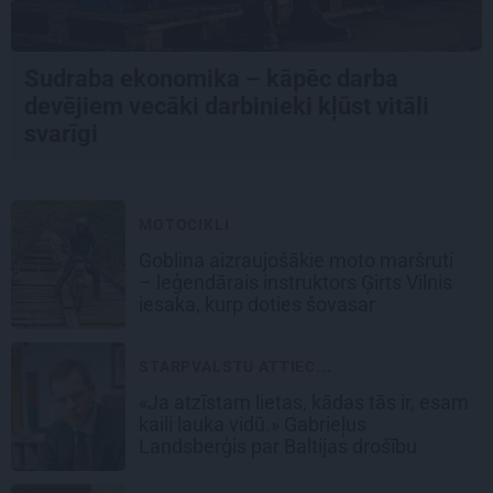
Sudraba ekonomika – kāpēc darba
devējiem vecāki darbinieki kļūst vitāli
svarīgi
MOTOCIKLI
Goblina aizraujošākie moto maršruti
– leģendārais instruktors Ģirts Vilnis
iesaka, kurp doties šovasar
STARPVALSTU ATTIEC...
«Ja atzīstam lietas, kādas tās ir, esam
kaili lauka vidū.» Gabrieļus
Landsberģis par Baltijas drošību