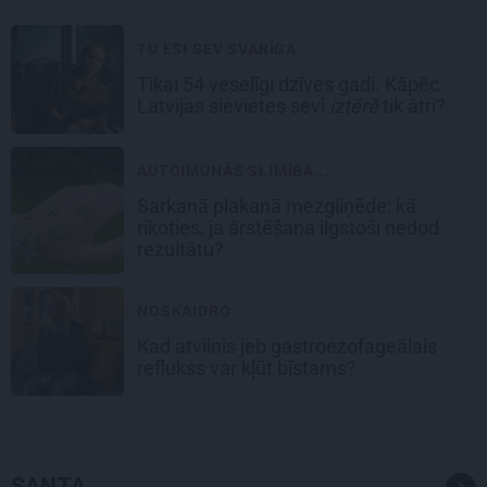
TU ESI SEV SVARĪGA
Tikai 54 veselīgi dzīves gadi. Kāpēc
Latvijas sievietes sevi
iztērē
tik ātri?
AUTOIMŪNĀS SLIMĪBA...
Sarkanā plakanā mezgliņēde: kā
rīkoties, ja ārstēšana ilgstoši nedod
rezultātu?
NOSKAIDRO
Kad atvilnis jeb gastroezofageālais
reflukss var kļūt bīstams?
SANTA