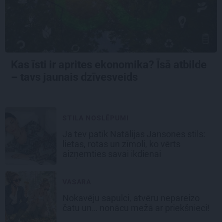
Kas īsti ir aprites ekonomika? Īsā atbilde
– tavs jaunais dzīvesveids
STILA NOSLĒPUMI
Ja tev patīk Natālijas Jansones stils:
lietas, rotas un zīmoli, ko vērts
aizņemties savai ikdienai
VASARA
Nokavēju sapulci, atvēru nepareizo
čatu un… nonācu mežā ar priekšnieci!