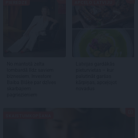
PIEREDZE
APCEĻO LATVIJU
No mantotā zelta
Latvijas gardākās
lombardā līdz saviem
pieturvietas – kur
biznesiem. Investore
palutināt garšas
Baiba Blāķe par dzīves
kārpiņas, apceļojot
skarbajiem
novadus
pagriezieniem
SKAISTUMKOPŠANA