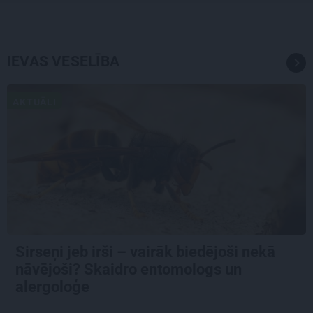
IEVAS VESELĪBA
AKTUĀLI
Sirseņi jeb irši – vairāk biedējoši nekā
nāvējoši? Skaidro entomologs un
alergoloģe