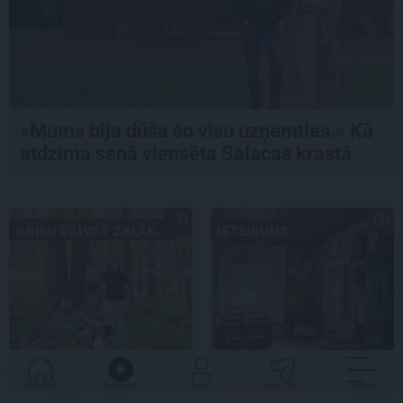
«Mums bija dūša šo visu uzņemties.» Kā
atdzima senā viensēta Salacas krastā
GRIBU DZĪVOT ZAĻĀK...
IETEIKUMS
GALVENĀ
KLAUSIES
IENĀC
PADALĪTIES
VAIRĀK