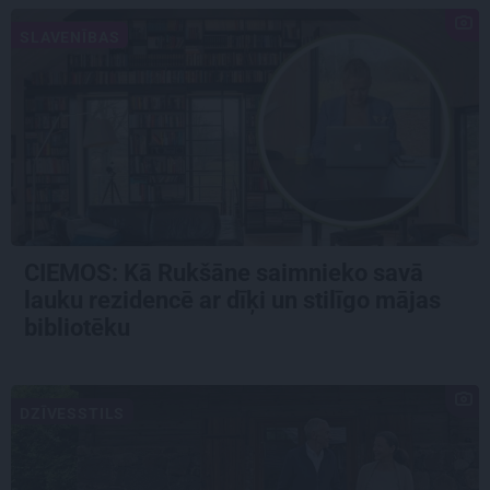
SLAVENĪBAS
CIEMOS: Kā Rukšāne saimnieko savā
lauku rezidencē ar dīķi un stilīgo mājas
bibliotēku
DZĪVESSTILS