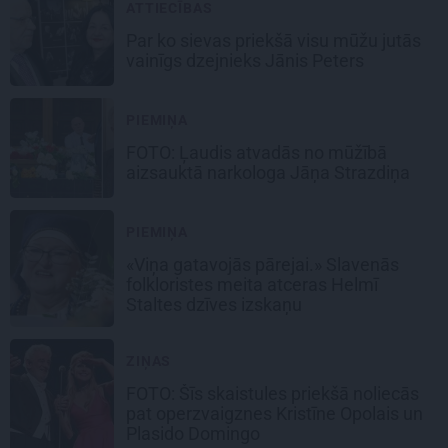
ATTIECĪBAS
Par ko sievas priekšā visu mūžu jutās
vainīgs dzejnieks Jānis Peters
PIEMIŅA
FOTO: Ļaudis atvadās no mūžībā
aizsauktā narkologa Jāņa Strazdiņa
PIEMIŅA
«Viņa gatavojās pārejai.» Slavenās
folkloristes meita atceras Helmī
Staltes dzīves izskaņu
ZIŅAS
FOTO: Šīs skaistules priekšā noliecās
pat operzvaigznes Kristīne Opolais un
Plasido Domingo