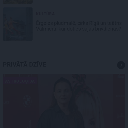
KULTŪRA
Ērģeles pludmalē, cirks Rīgā un teātris
Valmierā: kur doties šajās brīvdienās?
PRIVĀTĀ DZĪVE
ASTROLOĢIJA