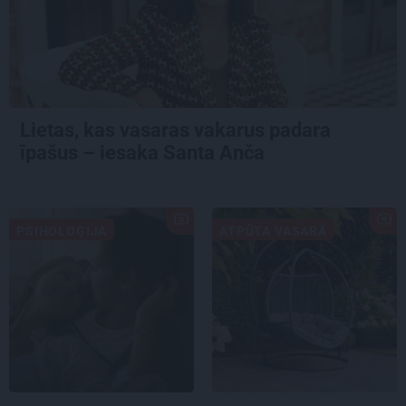
Lietas, kas vasaras vakarus padara
īpašus – iesaka Santa Anča
PSIHOLOĢIJA
ATPŪTA VASARĀ