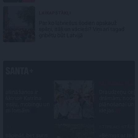
LAIKAPSTĀKĻI
Par ko latviešus šodien apskauž
spāņi, itāļi un vācieši? Viņi arī tagad
gribētu būt Latvijā
CEĻOJUMA PLĀNS
Draudzeņu ceļojums bez
drāmām: noderīgi padomi
n
plānošanai un 16 galamērķu
idejas
STIPRAIS STĀSTS
s
«Bērnus ar tik augstu cukura