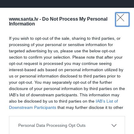
ŠLĀGERMŪZIKA
DZIMŠANAS DIENA
www.santa.lv -
Do Not Process My Personal
Information
If you wish to opt-out of the sale, sharing to third parties, or
processing of your personal or sensitive information for
targeted advertising by us, please use the below opt-out
section to confirm your selection. Please note that after your
opt-out request is processed you may continue seeing
interest-based ads based on personal information utilized by
us or personal information disclosed to third parties prior to
Edvards Strazdiņš atklāti
«It kā pēkšņi es būtu
your opt-out. You may separately opt-out of the further
pasaka, ko domā par
kļuvusi gaisīgāka,
disclosure of your personal information by third parties on the
Bumbieri. Neparasta
jaunāka, vieglāka…»
IAB’s list of downstream participants. This information may
saruna ar šlāgermūzikas
Ērikas Eglijas-Grāveles
princi
mazais sievišķīgais
also be disclosed by us to third parties on the
IAB’s List of
noslēpums
Downstream Participants
that may further disclose it to other
third parties.
Personal Data Processing Opt Outs
ATTIECĪBAS