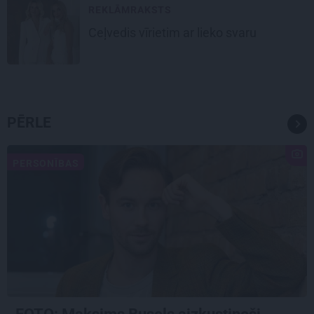
REKLĀMRAKSTS
Ceļvedis vīrietim ar lieko svaru
PĒRLE
PERSONĪBAS