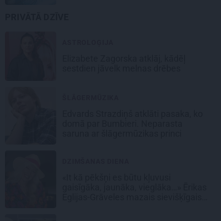
PRIVĀTĀ DZĪVE
ASTROLOĢIJA
Elizabete Zagorska atklāj, kādēļ
sestdien jāvelk melnas drēbes
ŠLĀGERMŪZIKA
Edvards Strazdiņš atklāti pasaka, ko
domā par Bumbieri. Neparasta
saruna ar šlāgermūzikas princi
DZIMŠANAS DIENA
«It kā pēkšņi es būtu kļuvusi
gaisīgāka, jaunāka, vieglāka…» Ērikas
Eglijas-Grāveles mazais sievišķīgais
noslēpums