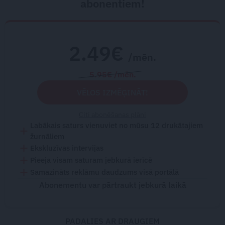
abonentiem!
2.49€
/mēn.
5.95€ /mēn.
VĒLOS IZMĒĢINĀT!
Citi abonēšanas plāni
Labākais saturs vienuviet no mūsu 12 drukātajiem
žurnāliem
Ekskluzīvas intervijas
Pieeja visam saturam jebkurā ierīcē
Samazināts reklāmu daudzums visā portālā
Abonementu var pārtraukt jebkurā laikā
PADALIES AR DRAUGIEM