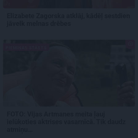
Elizabete Zagorska atklāj, kādēļ sestdien
jāvelk melnas drēbes
PIEMIŅAS STĀSTS
FOTO:
Vijas Artmanes meita
ļauj
ielūkoties aktrises vasarnīcā. Tik daudz
atmiņu…