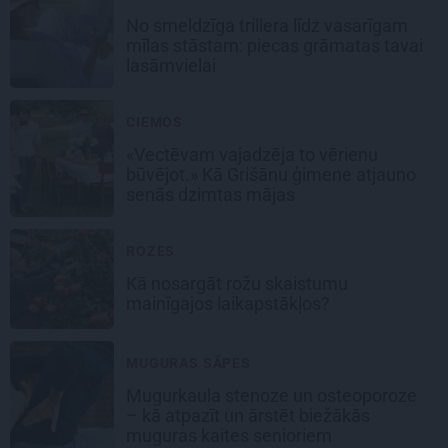
No smeldzīga trillera līdz vasarīgam
mīlas stāstam: piecas grāmatas tavai
lasāmvielai
CIEMOS
«Vectēvam vajadzēja to vērienu
būvējot.» Kā Grišānu ģimene atjauno
senās dzimtas mājas
ROZES
Kā nosargāt rožu skaistumu
mainīgajos laikapstākļos?
MUGURAS SĀPES
Mugurkaula stenoze un osteoporoze
– kā atpazīt un ārstēt biežākās
muguras kaites senioriem