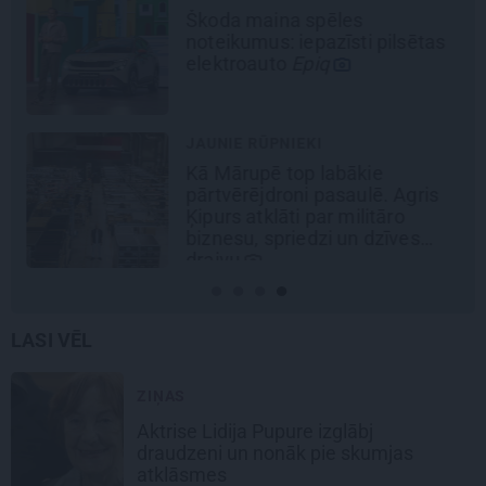
Škoda maina spēles
noteikumus: iepazīsti pilsētas
elektroauto
Epiq
JAUNIE RŪPNIEKI
Kā Mārupē top labākie
pārtvērējdroni pasaulē. Agris
Ķipurs atklāti par militāro
biznesu, spriedzi un dzīves
draivu
LASI VĒL
ZIŅAS
Aktrise Lidija Pupure izglābj
draudzeni un nonāk pie skumjas
atklāsmes