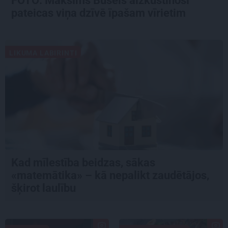
FOTO: Maksims Busels aizkustinoši
pateicas viņa dzīvē īpašam vīrietim
LIKUMA LABIRINTI
Kad mīlestība beidzas, sākas
«matemātika» – kā nepalikt zaudētājos,
šķirot laulību