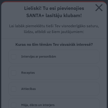
Abonē
Lieliski! Tu esi pievienojies
SANTA+ lasītāju klubam!
RECEPTES
NODERĪGI
JAUNĀKAIS
POPULĀRĀKAIS
Lai labāk piemeklētu tieši Tev visnoderīgāko saturu,
Kad viņa aiziet, es domāju,
lūdzu, atbildi uz šiem jautājumiem:
gaidu un neēdu – dejotāju
Kuras no šīm tēmām Tev visvairāk interesē?
Mironovu skaistais attiecību
Intervijas ar personībām
stāsts
DEJOŠANA
08.05.2025
Receptes
Santa.lv
Redakcija
portals@santa.lv
Attiecības
Māja, dārzs un interjers