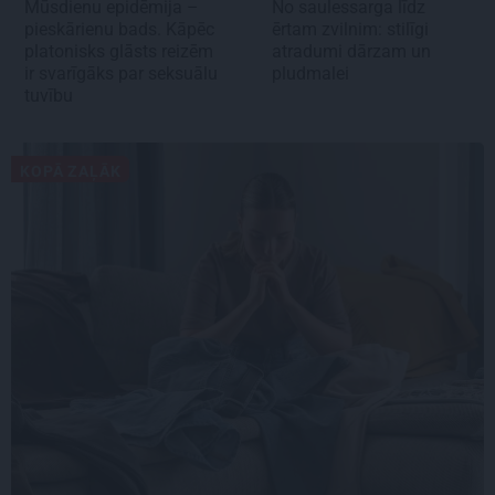
Mūsdienu epidēmija –
No saulessarga līdz
pieskārienu bads. Kāpēc
ērtam zvilnim: stilīgi
platonisks glāsts reizēm
atradumi dārzam un
ir svarīgāks par seksuālu
pludmalei
tuvību
KOPĀ ZAĻĀK