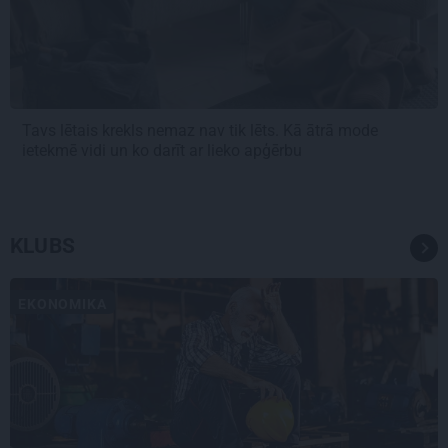
Tavs lētais krekls nemaz nav tik lēts. Kā ātrā mode
ietekmē vidi un ko darīt ar lieko apģērbu
KLUBS
EKONOMIKA