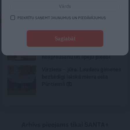
PIEKRĪTU SAŅEMT JAUNUMUS UN PIEDĀVĀJUMUS
NEPALAID GARĀM!
Kas grauj dzimtas saites un vai
Saglabāt
tās vērts atjaunot? Par
aizvainojumu nastu, robežu
nospraušanu un spēju piedot
Virziens – jūra: Lauderu ģimenes
bezbēdīgi laiskā miera osta
Pūrciemā
Arhīvs pieejams tikai SANTA+