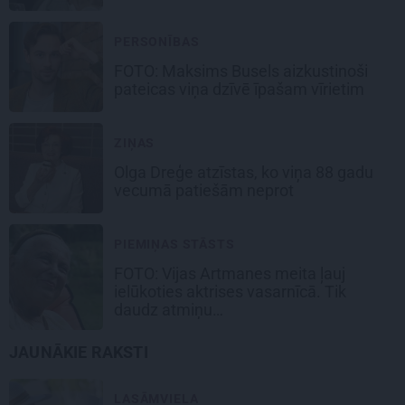
PERSONĪBAS
FOTO: Maksims Busels aizkustinoši
pateicas viņa dzīvē īpašam vīrietim
ZIŅAS
Olga Dreģe atzīstas, ko viņa 88 gadu
vecumā patiešām neprot
PIEMIŅAS STĀSTS
FOTO:
Vijas Artmanes meita
ļauj
ielūkoties aktrises vasarnīcā. Tik
daudz atmiņu…
JAUNĀKIE RAKSTI
LASĀMVIELA