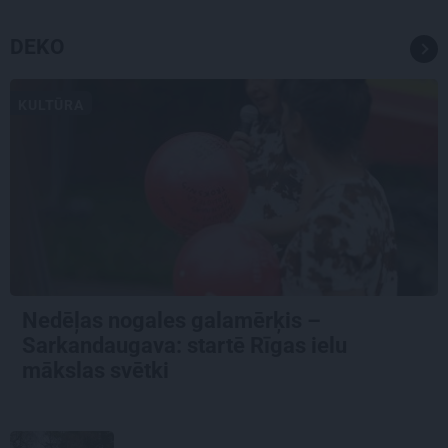
DEKO
KULTŪRA
Nedēļas nogales galamērķis –
Sarkandaugava: startē Rīgas ielu
mākslas svētki