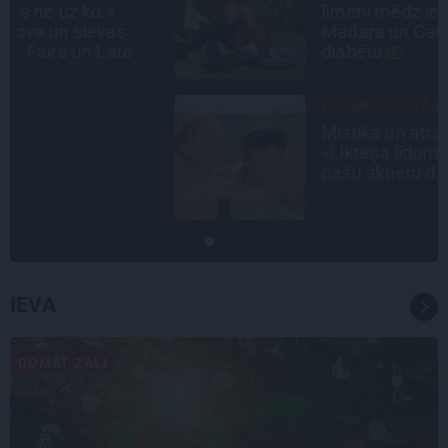
līmeni mēdz ievest jau komā.»
Madara un Gatis par dzīvi ar dēla
diabētu
LEĢENDAS STĀSTS
Mistika un atrastie radi. Kā
«Likteņa līdumnieki» mainīja
pašu aktieru dzīves
IEVA
DOMĀT ZAĻI