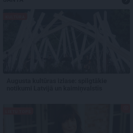
KULTŪRA
Augusta kultūras izlase: spilgtākie
notikumi Latvijā un kaimiņvalstīs
LIETU TOPS