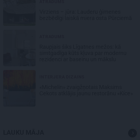
ATRADUMS
Virziens – jūra: Lauderu ģimenes
bezbēdīgi laiskā miera osta Pūrciemā
ATRADUMS
Raupjais šiks Līgatnes mežos: kā
simtgadīga kūts kļuva par modernu
rezidenci ar baseinu un mākslu
INTERJERA DIZAINS
«Michelin» zvaigžņotais Maksims
Cekots atklājis jaunu restorānu «Kíce»
LAUKU MĀJA