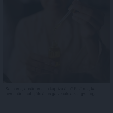
Sausums, apsārtums un kaprīza āda? Pazīmes, ka
nemanāmi sabojāts ādas galvenais aizsargvairogs