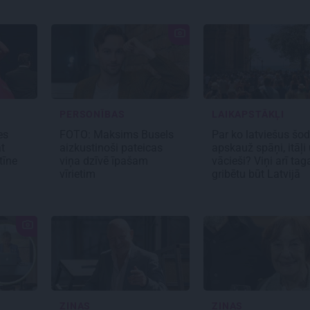
PERSONĪBAS
LAIKAPSTĀKĻI
es
FOTO: Maksims Busels
Par ko latviešus šod
t
aizkustinoši pateicas
apskauž spāņi, itāļi
tīne
viņa dzīvē īpašam
vācieši? Viņi arī tag
vīrietim
gribētu būt Latvijā
ZIŅAS
ZIŅAS