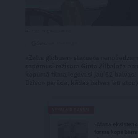
Foto: no privātā arhīva
Seko
Santa.lv Google
«Zelta globusa» statuete nenoliedzami 
saņēmusi režisora Ginta Zilbaloža ani
kopumā filma ieguvusi jau 52 balvas.
Dzīve» parāda, kādas balvas jau atceļo
NEPALAID GARĀM!
«Mana eksistenc
forma kopš bērnī