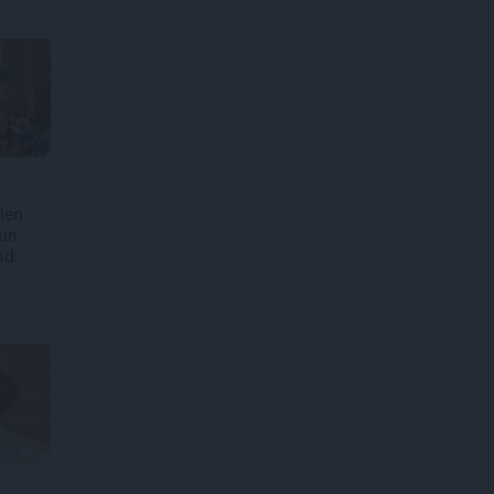
ien
 un
ad