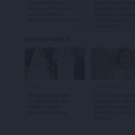
«Ilgu laiku par to
Repšes bijusī sieva
klusēju.» Ostapenko
pucējas kā jauna
beidzot atbild uz
meitene un atklāj 
pārmetumiem par svaru
lieliskā auguma
noslēpumu
CITI FOTO RAKSTI
ZIŅAS
PERSONĪBAS
Influencere Martelly
FOTO: «Man sākā
godīgi pasaka, vai
jauna dzīves dimen
tiešām precējās
Naumova paziņo
Gluzunovas kleitā
skaistus jaunumus
ģimenē