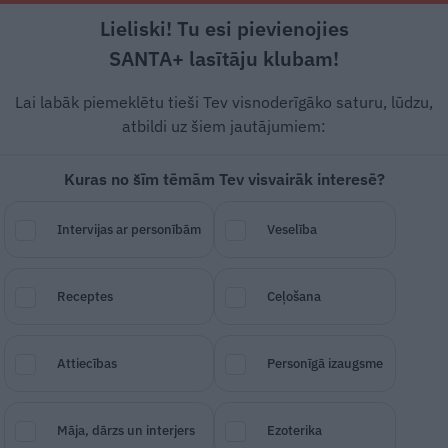
Lieliski! Tu esi pievienojies
Rīga +17°C
Mākoņains, D/DR vējš, 0.89 m/s
SANTA+ lasītāju klubam!
Dzīvesstāsti
Ciemos
Stils
Piemiņai
Lai labāk piemeklētu tieši Tev visnoderīgāko saturu, lūdzu,
atbildi uz šiem jautājumiem:
Kuras no šīm tēmām Tev visvairāk interesē?
ādas ārzemju balvas ja
Intervijas ar personībām
Veselība
isu laiku slavenākā
e»
Receptes
Ceļošana
Attiecības
Personīgā izaugsme
SAGLABĀ RAKSTU
DALĪTIES
18.
Māja, dārzs un interjers
Ezoterika