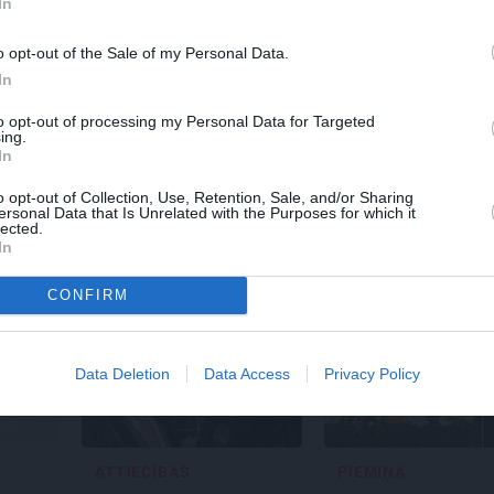
In
o opt-out of the Sale of my Personal Data.
In
TS
REKLĀMRAKSTS
MĀJA
to opt-out of processing my Personal Data for Targeted
agad ir
Daugaviņš par
Līga un Ēr
ing.
s doties uz
mīlestību pret
sapņu māju
In
žas Ziedu
Mercedes
un
kosmisko
būvobjektā
jaunā elektroauto
izjūta
o opt-out of Collection, Use, Retention, Sale, and/or Sharing
pieredzi
ersonal Data that Is Unrelated with the Purposes for which it
lected.
In
CONFIRM
Data Deletion
Data Access
Privacy Policy
ATTIECĪBAS
PIEMIŅA