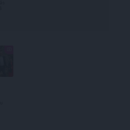
dās
ā
tu
u