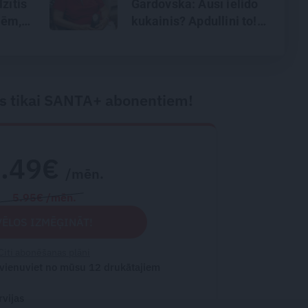
zītis
Gardovska: Ausī ielido
mēm,
kukainis? Apdullini to!
rī
s tikai SANTA+ abonentiem!
2.49€
/mēn.
5.95€ /mēn.
VĒLOS IZMĒĢINĀT!
Citi abonēšanas plāni
 vienuviet no mūsu 12 drukātajiem
rvijas