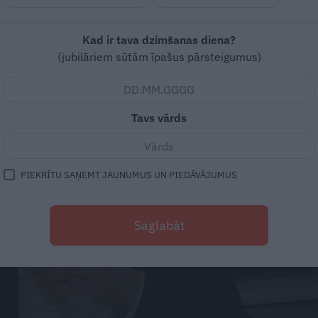
Kad ir tava dzimšanas diena?
(jubilāriem sūtām īpašus pārsteigumus)
Tavs vārds
PIEKRĪTU SAŅEMT JAUNUMUS UN PIEDĀVĀJUMUS
Saglabāt