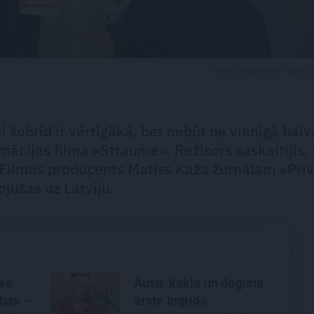
Gints Zilbalodis ar Zelta
šobrīd ir vērtīgākā, bet nebūt ne vienīgā balv
mācijas filma «Straume». Režisors saskaitījis,
 Filmas producents Matīss Kaža žurnālam «Pri
jušas uz Latviju.
es
Ausu, kakla un deguna
bas –
ārste Ingrīda