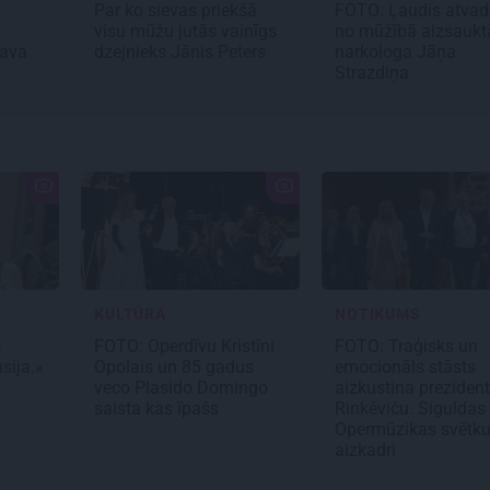
Par ko sievas priekšā
FOTO: Ļaudis atva
visu mūžu jutās vainīgs
no mūžībā aizsaukt
sava
dzejnieks Jānis Peters
narkologa Jāņa
Strazdiņa
KULTŪRA
NOTIKUMS
s
FOTO: Operdīvu Kristīni
FOTO: Traģisks un
sija.»
Opolais un 85 gadus
emocionāls stāsts
veco Plasido Domingo
aizkustina preziden
saista kas īpašs
Rinkēviču. Siguldas
Opermūzikas svētk
aizkadri