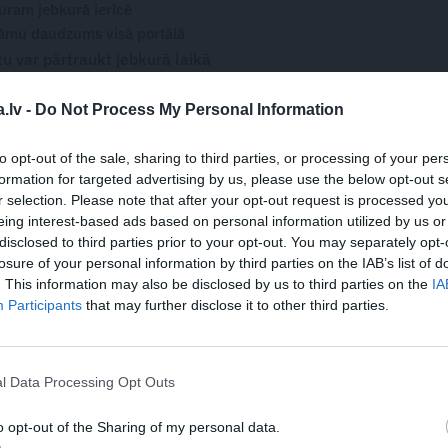
turam jebkurā ierīcē
āmu daudzums visā portālā
 var pārtraukt jebkurā laikā
.lv -
Do Not Process My Personal Information
to opt-out of the sale, sharing to third parties, or processing of your per
formation for targeted advertising by us, please use the below opt-out s
WHATSAPP
r selection. Please note that after your opt-out request is processed y
eing interest-based ads based on personal information utilized by us or
disclosed to third parties prior to your opt-out. You may separately opt-
ĪSS KAŽA
GINTS ZILBALODIS
ZELTA GLOBUSS
losure of your personal information by third parties on the IAB’s list of
. This information may also be disclosed by us to third parties on the
IA
 aizsargāts autortiesību objekts Autortiesību likuma izpratnē, un tā
Participants
that may further disclose it to other third parties.
rāk lasi
šeit
l Data Processing Opt Outs
o opt-out of the Sharing of my personal data.