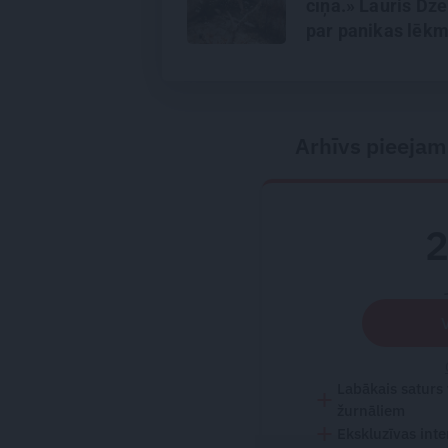
cīņa.» Lauris Dzel
par panikas lēk
vientulību un
atgriešanos teāt
Arhīvs pieejam
Labākais saturs
žurnāliem
Ekskluzīvas inte