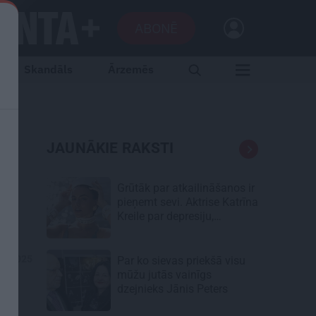
ABONĒ
Skandāls
Ārzemēs
u
JAUNĀKIE RAKSTI
Grūtāk par atkailināšanos ir
pieņemt sevi. Aktrise Katrīna
Kreile par depresiju,
mobingu un ceļu līdz
lielajām lomām
01.2025
Par ko sievas priekšā visu
mūžu jutās vainīgs
dzejnieks Jānis Peters