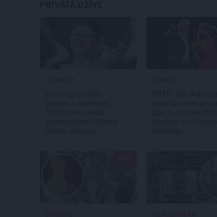
PRIVĀTĀ DZĪVE
PIEMIŅA
ZIŅAS
«Viņa gatavojās
FOTO: Šīs skaistul
pārejai.» Slavenās
priekšā noliecās pa
folkloristes meita
operzvaigznes Kris
atceras Helmī Staltes
Opolais un Plasido
dzīves izskaņu
Domingo
ĢIMENE
SLAVENĪBAS