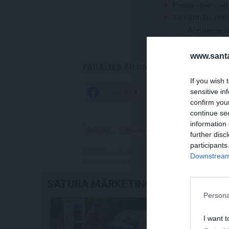
Pieeja visam sa
Samazināts rekl
Abonementu
www.santa
PADALIES AR DRAUGIEM
If you wish 
sensitive in
FACEBOOK
DRAUGIEM.LV
confirm you
continue se
information 
BALVA
STRAUME
MULTFILMAS
MAT
further disc
participants
Publikācijas saturs vai tās jebkāda apjoma daļa ir
Downstream 
izmantošana bez izdevēja atļaujas ir aizliegta. Vai
SATURA MĀRKETINGS
Persona
I want t