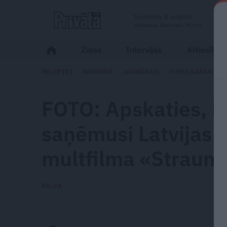
Sestdiena, 8. augusts
Vladislava, Vladislavs, Mudīte
Ziņas
Intervijas
Attiecības
RECEPTES
NODERĪGI
JAUNĀKAIS
POPULĀRĀKAIS
FOTO: Apskaties, k
saņēmusi Latvijas v
multfilma «Straum
BALVA