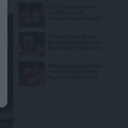
FOTO: Ļaudis atvadās no
mūžībā aizsauktā
narkologa Jāņa Strazdiņa
«Viņa gatavojās pārejai.»
Slavenās folkloristes meita
atceras Helmī Staltes dzīves
izskaņu
Nedēļas nogales galamērķis
– Sarkandaugava: startē
Rīgas ielu mākslas svētki