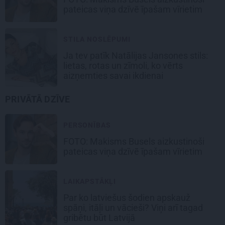
pateicas viņa dzīvē īpašam vīrietim
STILA NOSLĒPUMI
Ja tev patīk Natālijas Jansones stils:
lietas, rotas un zīmoli, ko vērts
aizņemties savai ikdienai
PRIVĀTĀ DZĪVE
PERSONĪBAS
FOTO: Makisms Busels aizkustinoši
pateicas viņa dzīvē īpašam vīrietim
LAIKAPSTĀKĻI
Par ko latviešus šodien apskauž
spāņi, itāļi un vācieši? Viņi arī tagad
gribētu būt Latvijā