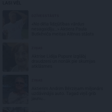
LASI VĒL
DZĪVESSTĀSTS
«No dēla līdzjūtības vārdus
nesagaidīju…» Aktiera Paula
Butkēviča meitas Alēnas stāsts
ZIŅAS
Aktrise Lidija Pupure izglābj
draudzeni un nonāk pie skumjas
atklāsmes
ZIŅAS
Aktierim Andrim Bērziņam miljonārs
uzdāvinājis auto. Tagad viņš grib
jaunu…