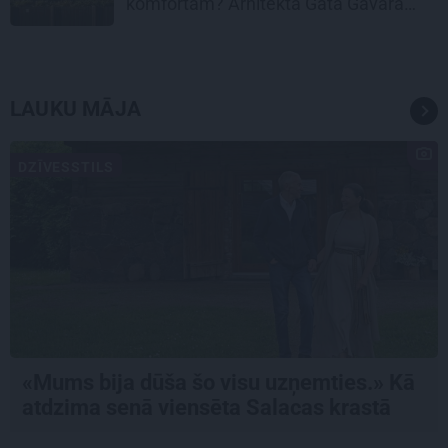
komfortam? Arhitekta Gata Gavara
pieredze
LAUKU MĀJA
DZĪVESSTILS
«Mums bija dūša šo visu uzņemties.» Kā
atdzima senā viensēta Salacas krastā