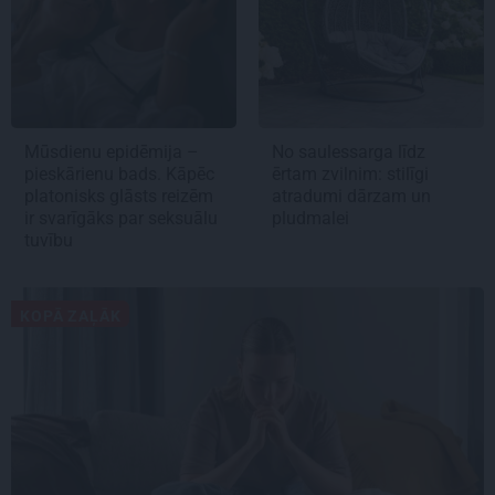
Mūsdienu epidēmija –
No saulessarga līdz
pieskārienu bads. Kāpēc
ērtam zvilnim: stilīgi
platonisks glāsts reizēm
atradumi dārzam un
ir svarīgāks par seksuālu
pludmalei
tuvību
KOPĀ ZAĻĀK