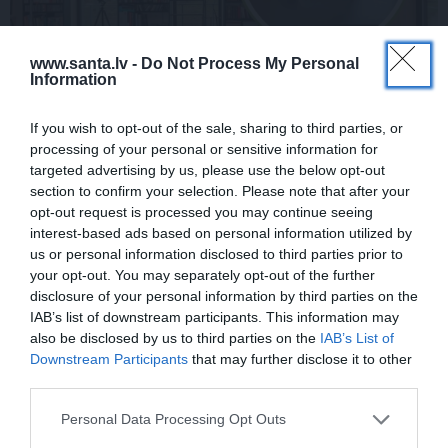
www.santa.lv -
Do Not Process My Personal
Information
CIEMOS: Kā Rukšāne saimnieko savā
lauku rezidencē ar dīķi un stilīgo mājas
If you wish to opt-out of the sale, sharing to third parties, or
bibliotēku
processing of your personal or sensitive information for
targeted advertising by us, please use the below opt-out
section to confirm your selection. Please note that after your
opt-out request is processed you may continue seeing
ZIŅAS
ZIŅAS
interest-based ads based on personal information utilized by
us or personal information disclosed to third parties prior to
your opt-out. You may separately opt-out of the further
disclosure of your personal information by third parties on the
IAB’s list of downstream participants. This information may
also be disclosed by us to third parties on the
IAB’s List of
Downstream Participants
that may further disclose it to other
third parties.
Personal Data Processing Opt Outs
Aktieris Ģirts Ķesteris
Aktrise Lidija Pupure