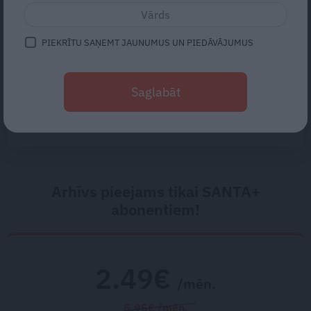
ainavā – Gerda Timrota
PIEKRĪTU SAŅEMT JAUNUMUS UN PIEDĀVĀJUMUS
Traumatoloģe ortopēde Breide:
Plecs ir kā sieviete – tam patīk,
Saglabāt
ka apčubina, pastrādā ar viņu,
padarbojas, pavingro
Arhīvs pieejams tikai SANTA+
abonentiem!
2.49€
/mēn.
5.95€ /mēn.