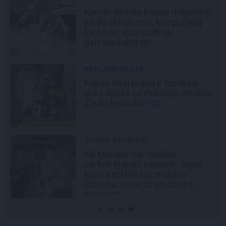
Cik maksā dizainers un –
kāpēc?
REKLĀMRAKSTS
Škoda maina spēles
noteikumus: iepazīsti pilsētas
elektroauto
Epiq
REKLĀMRAKSTS
No kā ir atkarīgas elektroauto
uzlādes izmaksas? Skaidro Viršu
eksperti