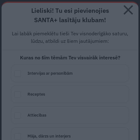
Abonē
Lieliski! Tu esi pievienojies
SANTA+ lasītāju klubam!
RECEPTES
NODERĪGI
JAUNĀKAIS
POPULĀRĀKAIS
Lai labāk piemeklētu tieši Tev visnoderīgāko saturu,
Aivis un Lelde Ceriņi
kļuvuši
lūdzu, atbildi uz šiem jautājumiem:
par vecākiem pirmdzimtajam
Kuras no šīm tēmām Tev visvairāk interesē?
SLAVENĪBAS
02.01.2020
Intervijas ar personībām
Santa.lv
Redakcija
portals@santa.lv
Receptes
Attiecības
Māja, dārzs un interjers