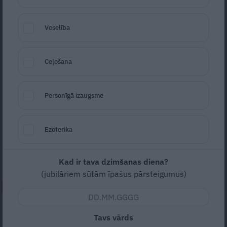
Veselība
Ceļošana
Foto: Facebook
Seko
Santa.lv Google
Personīgā izaugsme
2019. gada nogale kļuvusi par īpašu mirkli
Ceriņu ģimenē – pāris sociālajos tīklos
Ezoterika
pavēstijis, ka 29. decembrī sagaidīts
ģimenes pieaugums.
Kad ir tava dzimšanas diena?
(jubilāriem sūtām īpašus pārsteigumus)
NEPALAID GARĀM!
«Mūzika rezonē ar katra privāto
Tavs vārds
stāstu.» Jauns zieds džeza