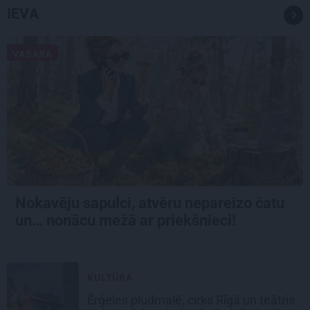
IEVA
VASARA
Nokavēju sapulci, atvēru nepareizo čatu
un… nonācu mežā ar priekšnieci!
KULTŪRA
Ērģeles pludmalē, cirks Rīgā un teātris