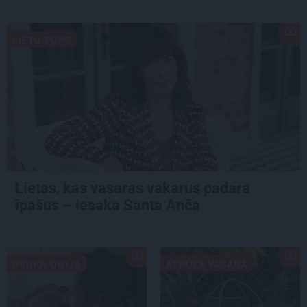
LIETU TOPS
Lietas, kas vasaras vakarus padara
īpašus – iesaka Santa Anča
PSIHOLOĢIJA
ATPŪTA VASARĀ