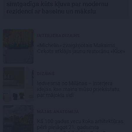
simtgadīga kūts kļuva par modernu
rezidenci ar baseinu un mākslu
INTERJERA DIZAINS
«Michelin» zvaigžņotais Maksims
Cekots atklājis jaunu restorānu «Kíce»
DIZAINS
Iedvesma no Milānas – interjera
idejas, kas maina mūsu priekšstatu
par mājokļa vidi
MĀJAS ANATOMIJA
Kā 100 gadus vecu koka arhitektūras
pērli pielāgot 21. gadsimta