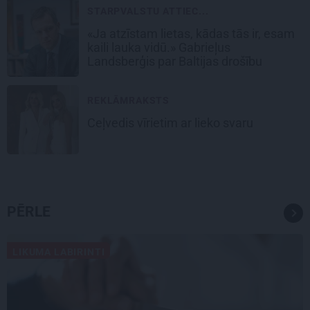
STARPVALSTU ATTIEC...
«Ja atzīstam lietas, kādas tās ir, esam
kaili lauka vidū.» Gabrieļus
Landsberģis par Baltijas drošību
REKLĀMRAKSTS
Ceļvedis vīrietim ar lieko svaru
PĒRLE
LIKUMA LABIRINTI