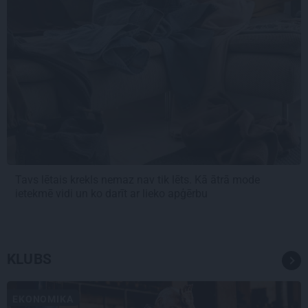
Tavs lētais krekls nemaz nav tik lēts. Kā ātrā mode
ietekmē vidi un ko darīt ar lieko apģērbu
KLUBS
EKONOMIKA