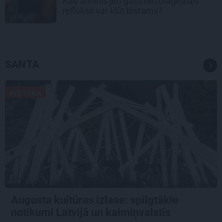
Kad atvilnis jeb gastroezofageālais
reflukss var kļūt bīstams?
SANTA
KULTŪRA
Augusta kultūras izlase: spilgtākie
notikumi Latvijā un kaimiņvalstīs