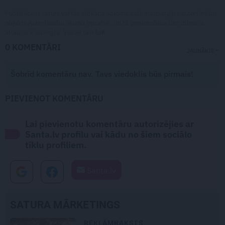
Publikācijas saturs vai tās jebkāda apjoma daļa ir aizsargāts autortiesību
objekts Autortiesību likuma izpratnē, un tā izmantošana bez izdevēja
atļaujas ir aizliegta. Vairāk lasi
šeit
0 KOMENTĀRI
JAUNĀKIE
Šobrīd komentāru nav. Tavs viedoklis būs pirmais!
PIEVIENOT KOMENTĀRU
Lai pievienotu komentāru autorizējies ar
Santa.lv profilu vai kādu no šiem sociālo
tīklu profiliem.
Santa.lv
SATURA MĀRKETINGS
DEKO DISKUSIJAS