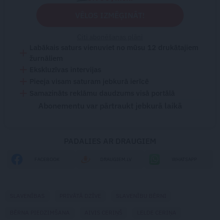
VĒLOS IZMĒĢINĀT!
Citi abonēšanas plāni
Labākais saturs vienuviet no mūsu 12 drukātajiem
žurnāliem
Ekskluzīvas intervijas
Pieeja visam saturam jebkurā ierīcē
Samazināts reklāmu daudzums visā portālā
Abonementu var pārtraukt jebkurā laikā
PADALIES AR DRAUGIEM
FACEBOOK
DRAUGIEM.LV
WHATSAPP
SLAVENĪBAS
PRIVĀTĀ DZĪVE
SLAVENĪBU BĒRNI
BĒRNA PIEDZIMŠANA
AIVIS CERIŅŠ
LELDE CERIŅA