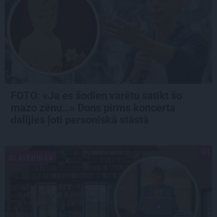
FOTO: «Ja es šodien varētu satikt šo
mazo zēnu…» Dons pirms koncerta
dalījies ļoti personiskā stāstā
SLAVENĪBAS