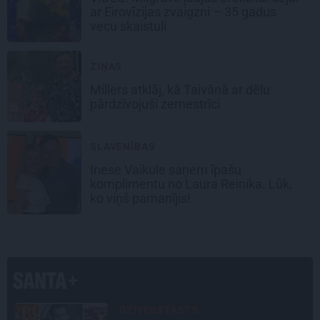
ar Eirovīzijas zvaigzni – 35 gadus
vecu skaistuli
ZIŅAS
Millers atklāj, kā Taivānā ar dēlu
pārdzīvojuši zemestrīci
SLAVENĪBAS
Inese Vaikule saņem īpašu
komplimentu no Laura Reinika. Lūk,
ko viņš pamanījis!
STIPRAIS STĀSTS