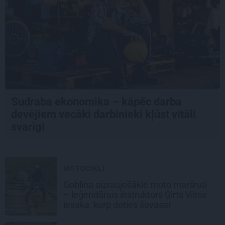
Sudraba ekonomika – kāpēc darba
devējiem vecāki darbinieki kļūst vitāli
svarīgi
MOTOCIKLI
Goblina aizraujošākie moto maršruti
– leģendārais instruktors Ģirts Vilnis
iesaka, kurp doties šovasar