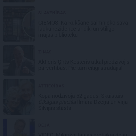
SLAVENĪBAS
CIEMOS: Kā Rukšāne saimnieko savā
lauku rezidencē ar dīķi un stilīgo
mājas bibliotēku
ZIŅAS
Aktieris Ģirts Ķesteris atkal piedzīvojis
pārvērtības. Pie tām cītīgi strādājis!
ATTIECĪBAS
Kopā nodzīvoja 52 gadus. Skaistais
Čikāgas piecīša
Ilmāra Dzeņa un viņa
Silvijas stāsts
DEJA
VIDEO: Mīlgrāve ļaujas erotiskai dejai