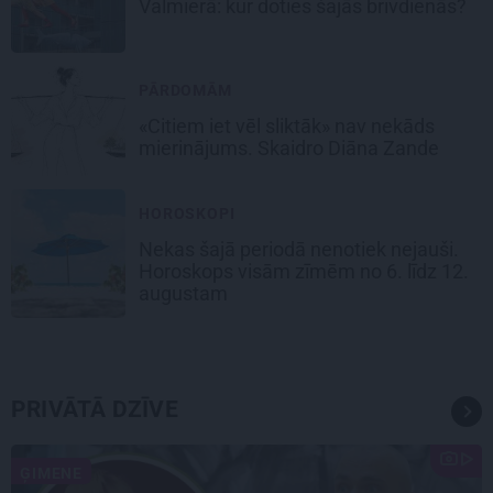
Valmierā: kur doties šajās brīvdienās?
PĀRDOMĀM
«Citiem iet vēl sliktāk» nav nekāds
mierinājums. Skaidro Diāna Zande
HOROSKOPI
Nekas šajā periodā nenotiek nejauši.
Horoskops visām zīmēm no 6. līdz 12.
augustam
PRIVĀTĀ DZĪVE
ĢIMENE