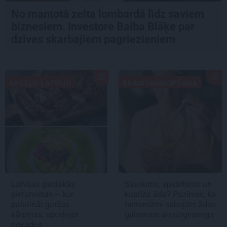
No mantotā zelta lombardā līdz saviem
biznesiem. Investore Baiba Blāķe par
dzīves skarbajiem pagriezieniem
APCEĻO LATVIJU
SKAISTUMKOPŠANA
Latvijas gardākās
Sausums, apsārtums un
pieturvietas – kur
kaprīza āda? Pazīmes, ka
palutināt garšas
nemanāmi sabojāts ādas
kārpiņas, apceļojot
galvenais aizsargvairogs
novadus