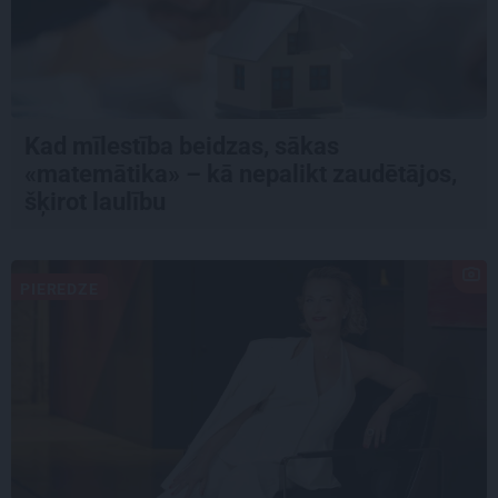
Kad mīlestība beidzas, sākas
«matemātika» – kā nepalikt zaudētājos,
šķirot laulību
PIEREDZE