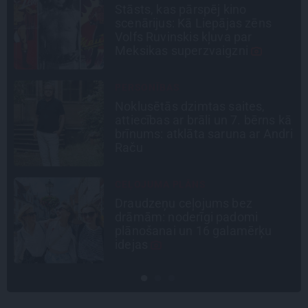
«Bērnus ar tik augstu cukura
līmeni mēdz ievest jau komā.»
Madara un Gatis par dzīvi ar dēla
diabētu
INTERVIJA
Tumši samtaina balss un
ā
tērauda mugurkauls. Raimonda
i
Paula jaunā mūza – Gerda
Timrota
CIEMOS
Kas slēpjas Kuldīgas vecpilsētas
pagalmos? Dārzi, kuros atļauts
būt nepieklājīgi ziņkārīgam