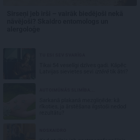
Sirseņi jeb irši – vairāk biedējoši nekā
nāvējoši? Skaidro entomologs un
alergoloģe
TU ESI SEV SVARĪGA
Tikai 54 veselīgi dzīves gadi. Kāpēc
Latvijas sievietes sevi
iztērē
tik ātri?
AUTOIMŪNĀS SLIMĪBA...
Sarkanā plakanā mezgliņēde: kā
rīkoties, ja ārstēšana ilgstoši nedod
rezultātu?
NOSKAIDRO