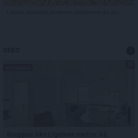
Latvijas skaistākās pludmales pārgājienam gar jūru
DEKO
ATRADUMS
Raupjais šiks Līgatnes mežos: kā