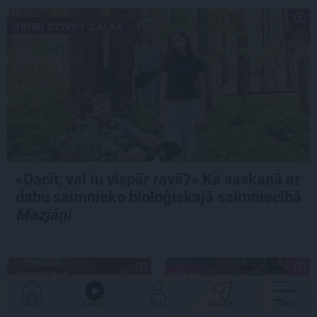
GRIBU DZĪVOT ZAĻĀK
«Dacīt, vai tu vispār ravē?» Kā saskaņā ar
dabu saimnieko bioloģiskajā saimniecībā
Mazjāņi
IETEIKUMS
MĀJA
GALVENĀ
KLAUSIES
IENĀC
PADALĪTIES
VAIRĀK