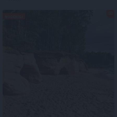
NODERĪGI