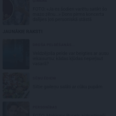
ĢIMENE
FOTO: «Ja es šodien varētu satikt šo
mazo zēnu…» Dons pirms koncerta
dalījies ļoti personiskā stāstā
JAUNĀKIE RAKSTI
DROŠA PELDĒŠANĀS...
Veldzējoša pelde var beigties ar ausu
iekaisumu: kādas kļūdas nepieļaut
vasarā?
SĒŅU ĒDIENI
Siltie gaileņu salāti
ar cūku pupām
PERSONĪBAS
FOTO: Makisms Busels aizkustinoši