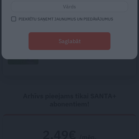
Gribu tikai mīļi apskaut, bet viņš
– kaut ko vairāk. Kā izbeigt
pārpratumus starp glāstiem un
PIEKRĪTU SAŅEMT JAUNUMUS UN PIEDĀVĀJUMUS
kaisli
Vieta, kur kļūt par savu labāko
Saglabāt
versiju. Putniņu ģimenes spēka
vieta – «Eži» Salacas krastā
Arhīvs pieejams tikai SANTA+
abonentiem!
2.49€
/mēn.