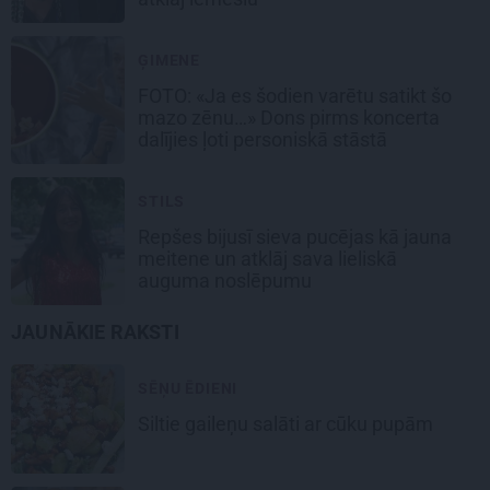
ĢIMENE
FOTO: «Ja es šodien varētu satikt šo
mazo zēnu…» Dons pirms koncerta
dalījies ļoti personiskā stāstā
STILS
Repšes bijusī sieva pucējas kā jauna
meitene un atklāj sava lieliskā
auguma noslēpumu
JAUNĀKIE RAKSTI
SĒŅU ĒDIENI
Siltie gaileņu salāti
ar cūku pupām