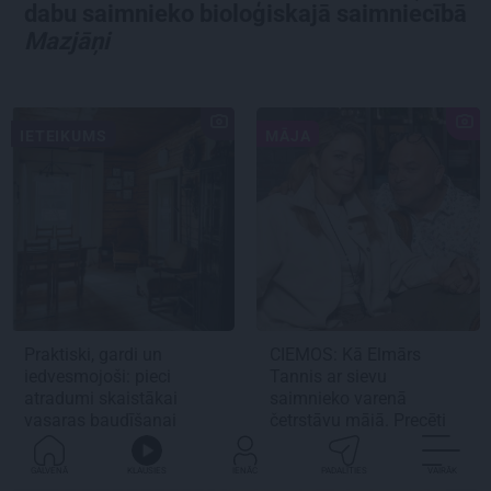
dabu saimnieko bioloģiskajā saimniecībā
Mazjāņi
IETEIKUMS
MĀJA
Praktiski, gardi un
CIEMOS:
Kā Elmārs
iedvesmojoši: pieci
Tannis ar sievu
atradumi skaistākai
saimnieko varenā
vasaras baudīšanai
četrstāvu mājā.
Precēti
jau 2 gadus!
GALVENĀ
KLAUSIES
IENĀC
PADALĪTIES
VAIRĀK