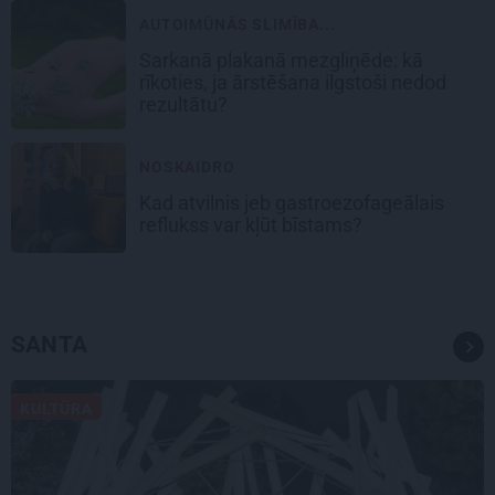
AUTOIMŪNĀS SLIMĪBA...
Sarkanā plakanā mezgliņēde: kā
rīkoties, ja ārstēšana ilgstoši nedod
rezultātu?
NOSKAIDRO
Kad atvilnis jeb gastroezofageālais
reflukss var kļūt bīstams?
SANTA
KULTŪRA