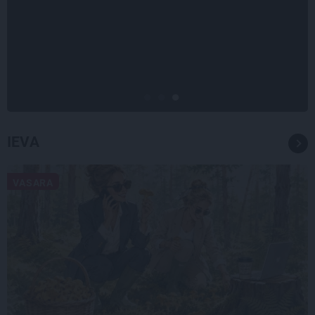
CIEMOS
Kas slēpjas Kuldīgas vecpilsētas
pagalmos? Dārzi, kuros atļauts
būt nepieklājīgi ziņkārīgam
IEVA
VASARA