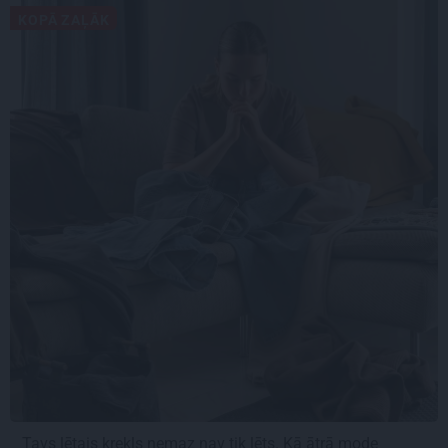
KOPĀ ZAĻĀK
Tavs lētais krekls nemaz nav tik lēts. Kā ātrā mode