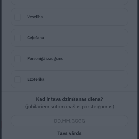
Veselība
Ceļošana
Foto: Facebook/Shutterstock
Personīgā izaugsme
Seko
Santa.lv Google
Ezoterika
Latviešu dziedātājs Ainars Mielavs un britu
aktieri Kolins Fērts un Hjū Grānts ir dzimuši
vienā laikā!
Kad ir tava dzimšanas diena?
(jubilāriem sūtām īpašus pārsteigumus)
NEPALAID GARĀM!
Tavs vārds