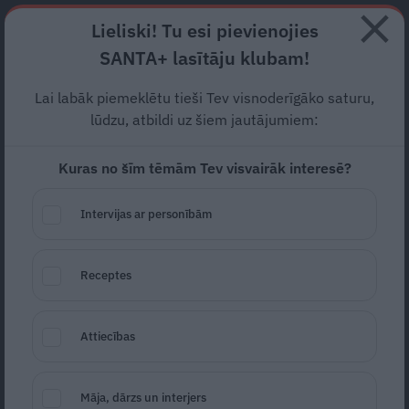
Abonē
Lieliski! Tu esi pievienojies
SANTA+ lasītāju klubam!
RECEPTES
NODERĪGI
JAUNĀKAIS
POPULĀRĀKAIS
Lai labāk piemeklētu tieši Tev visnoderīgāko saturu,
Ainars Mielavs, Hjū Grānts
lūdzu, atbildi uz šiem jautājumiem:
un Kolins Fērts.
Šiem
Kuras no šīm tēmām Tev visvairāk interesē?
kungiem ir kas kopējs!
Intervijas ar personībām
SLAVENĪBAS
10.09.2024
Santa.lv
Receptes
Redakcija
portals@santa.lv
Attiecības
Māja, dārzs un interjers