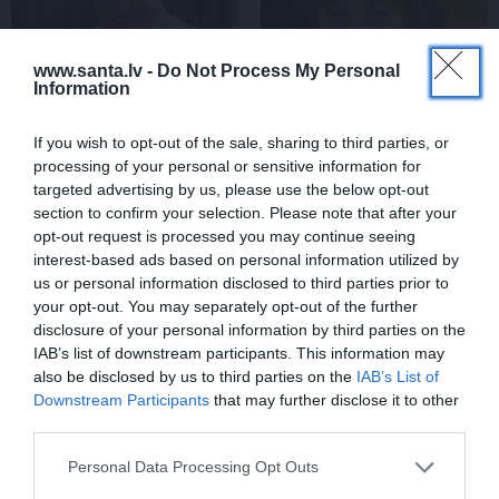
www.santa.lv -
Do Not Process My Personal
Information
If you wish to opt-out of the sale, sharing to third parties, or
processing of your personal or sensitive information for
Aktieris Ģirts Ķesteris
Aktrise Lidija Pupure
targeted advertising by us, please use the below opt-out
atkal piedzīvojis
izglābj draudzeni un
section to confirm your selection. Please note that after your
pārvērtības. Pie tām cītīgi
nonāk pie skumjas
opt-out request is processed you may continue seeing
strādājis!
atklāsmes
interest-based ads based on personal information utilized by
us or personal information disclosed to third parties prior to
your opt-out. You may separately opt-out of the further
ATTIECĪBAS
disclosure of your personal information by third parties on the
IAB’s list of downstream participants. This information may
also be disclosed by us to third parties on the
IAB’s List of
Downstream Participants
that may further disclose it to other
third parties.
Personal Data Processing Opt Outs