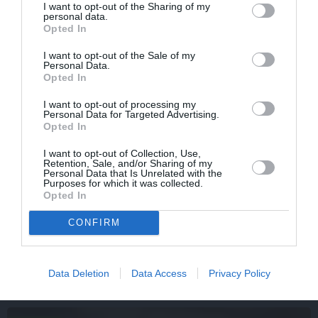
I want to opt-out of the Sharing of my
personal data.
Opted In
I want to opt-out of the Sale of my
Personal Data.
Opted In
I want to opt-out of processing my
Personal Data for Targeted Advertising.
Opted In
I want to opt-out of Collection, Use,
Retention, Sale, and/or Sharing of my
Personal Data that Is Unrelated with the
Purposes for which it was collected.
Kopā nodzīvoja 52 gadus. Skaistais
Čikāgas piecīša
Opted In
Ilmāra Dzeņa un viņa Silvijas stāsts
CONFIRM
Data Deletion
Data Access
Privacy Policy
IEVAS VESELĪBA