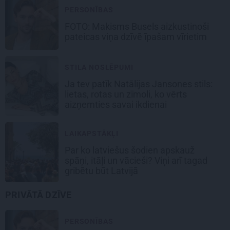
PERSONĪBAS
FOTO: Makisms Busels aizkustinoši
pateicas viņa dzīvē īpašam vīrietim
STILA NOSLĒPUMI
Ja tev patīk Natālijas Jansones stils:
lietas, rotas un zīmoli, ko vērts
aizņemties savai ikdienai
LAIKAPSTĀKĻI
Par ko latviešus šodien apskauž
spāņi, itāļi un vācieši? Viņi arī tagad
gribētu būt Latvijā
PRIVĀTĀ DZĪVE
PERSONĪBAS