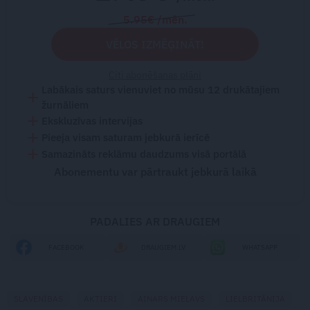
5.95€ /mēn.
VĒLOS IZMĒĢINĀT!
Citi abonēšanas plāni
Labākais saturs vienuviet no mūsu 12 drukātajiem
žurnāliem
Ekskluzīvas intervijas
Pieeja visam saturam jebkurā ierīcē
Samazināts reklāmu daudzums visā portālā
Abonementu var pārtraukt jebkurā laikā
PADALIES AR DRAUGIEM
FACEBOOK
DRAUGIEM.LV
WHATSAPP
SLAVENĪBAS
AKTIERI
AINARS MIELAVS
LIELBRITĀNIJA