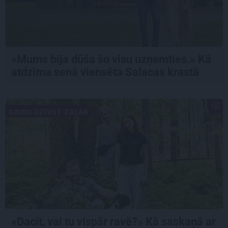
«Mums bija dūša šo visu uzņemties.» Kā
atdzima senā viensēta Salacas krastā
GRIBU DZĪVOT ZAĻĀK
«Dacīt, vai tu vispār ravē?» Kā saskaņā ar