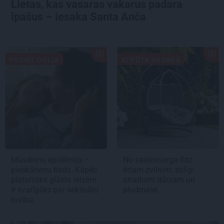
Lietas, kas vasaras vakarus padara
īpašus – iesaka Santa Anča
PSIHOLOĢIJA
ATPŪTA VASARĀ
Mūsdienu epidēmija –
No saulessarga līdz
pieskārienu bads. Kāpēc
ērtam zvilnim: stilīgi
platonisks glāsts reizēm
atradumi dārzam un
ir svarīgāks par seksuālu
pludmalei
tuvību