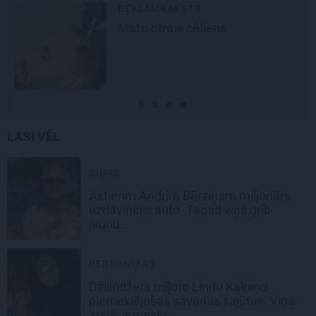
REKLĀMRAKSTS
Matu otrais cēliens
LASI VĒL
ZIŅAS
Aktierim Andrim Bērziņam miljonārs
uzdāvinājis auto. Tagad viņš grib
jaunu…
PERSONĪBAS
Džilindžera mīļoto Lindu Kalniņu
piemeklējušas savādas sajūtas. Viņa
atklāj iemeslu