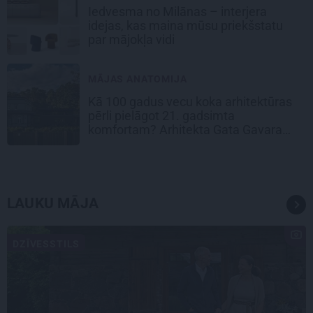
Iedvesma no Milānas – interjera
idejas, kas maina mūsu priekšstatu
par mājokļa vidi
MĀJAS ANATOMIJA
Kā 100 gadus vecu koka arhitektūras
pērli pielāgot 21. gadsimta
komfortam? Arhitekta Gata Gavara
pieredze
LAUKU MĀJA
DZĪVESSTILS