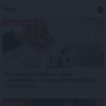
PĒRLE
LIKUMA LABIRINTI
Kad mīlestība beidzas, sākas
«matemātika» – kā nepalikt zaudētājos,
šķirot laulību
PIEREDZE