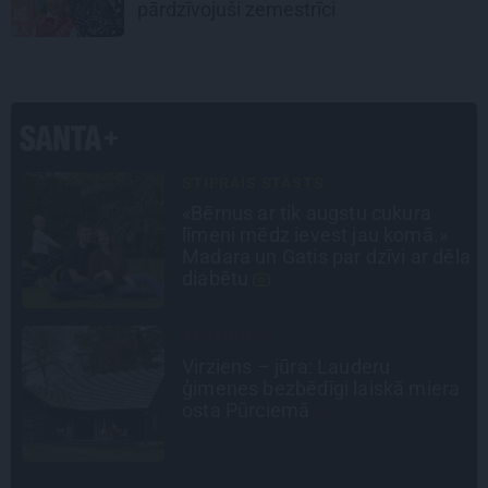
pārdzīvojuši zemestrīci
PERSONĪBAS
Noklusētās dzimtas saites,
attiecības ar brāli un 7. bērns kā
la
brīnums: atklāta saruna ar Andri
Raču
INTERVIJA
«Nevajag kalnos tēlot varoņus!
a
Tie ātri noliks pie vietas.»
Alpīnists Atis Plakans, kurš
pieredzējis biedra bojāeju