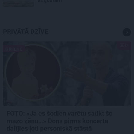
augustam
PRIVĀTĀ DZĪVE
ĢIMENE
FOTO: «Ja es šodien varētu satikt šo
mazo zēnu…» Dons pirms koncerta
dalījies ļoti personiskā stāstā