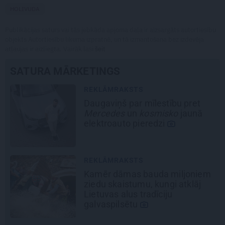
HOLIVUDA
Publikācijas saturs vai tās jebkāda apjoma daļa ir aizsargāts autortiesību
objekts Autortiesību likuma izpratnē, un tā izmantošana bez izdevēja
atļaujas ir aizliegta. Vairāk lasi
šeit
SATURA MĀRKETINGS
REKLĀMRAKSTS
Daugaviņš par mīlestību pret
Mercedes
un
kosmisko
jaunā
elektroauto pieredzi
REKLĀMRAKSTS
Kamēr dāmas bauda miljoniem
ziedu skaistumu, kungi atklāj
Lietuvas alus tradīciju
galvaspilsētu