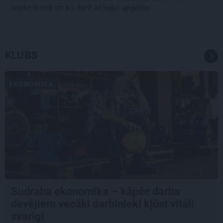
ietekmē vidi un ko darīt ar lieko apģērbu
KLUBS
EKONOMIKA
Sudraba ekonomika – kāpēc darba
devējiem vecāki darbinieki kļūst vitāli
svarīgi