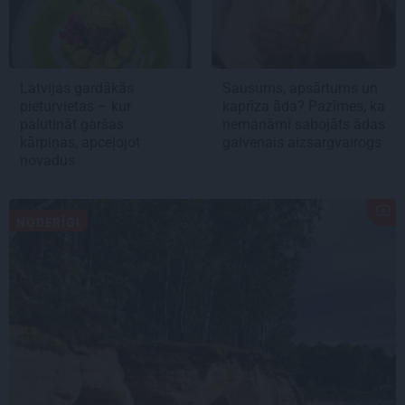
Latvijas gardākās
Sausums, apsārtums un
pieturvietas – kur
kaprīza āda? Pazīmes, ka
palutināt garšas
nemanāmi sabojāts ādas
kārpiņas, apceļojot
galvenais aizsargvairogs
novadus
NODERĪGI