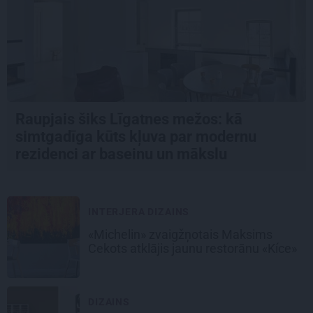
Raupjais šiks Līgatnes mežos: kā
simtgadīga kūts kļuva par modernu
rezidenci ar baseinu un mākslu
INTERJERA DIZAINS
«Michelin» zvaigžņotais Maksims
Cekots atklājis jaunu restorānu «Kíce»
DIZAINS