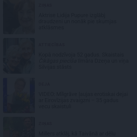
ZIŅAS
Aktrise Lidija Pupure izglābj
draudzeni un nonāk pie skumjas
atklāsmes
ATTIECĪBAS
Kopā nodzīvoja 52 gadus. Skaistais
Čikāgas piecīša
Ilmāra Dzeņa un viņa
Silvijas stāsts
DEJA
VIDEO: Mīlgrāve ļaujas erotiskai dejai
ar Eirovīzijas zvaigzni – 35 gadus
vecu skaistuli
ZIŅAS
Millers atklāj, kā Taivānā ar dēlu