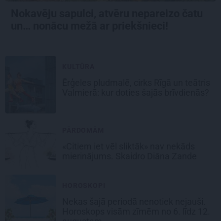
Nokavēju sapulci, atvēru nepareizo čatu
un… nonācu mežā ar priekšnieci!
KULTŪRA
Ērģeles pludmalē, cirks Rīgā un teātris
Valmierā: kur doties šajās brīvdienās?
PĀRDOMĀM
«Citiem iet vēl sliktāk» nav nekāds
mierinājums. Skaidro Diāna Zande
HOROSKOPI
Nekas šajā periodā nenotiek nejauši.
Horoskops visām zīmēm no 6. līdz 12.