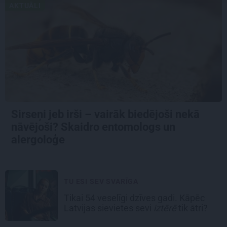
AKTUĀLI
Sirseņi jeb irši – vairāk biedējoši nekā
nāvējoši? Skaidro entomologs un
alergoloģe
TU ESI SEV SVARĪGA
Tikai 54 veselīgi dzīves gadi. Kāpēc
Latvijas sievietes sevi
iztērē
tik ātri?