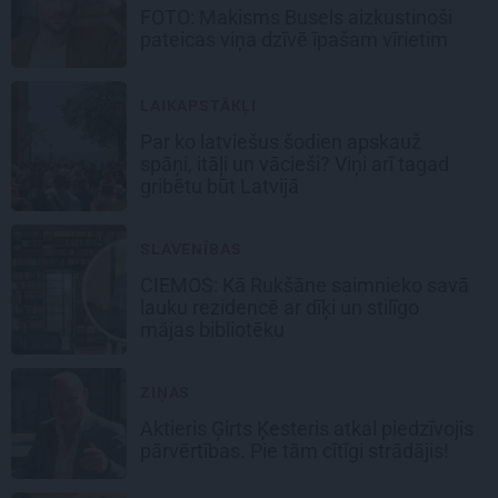
FOTO: Makisms Busels aizkustinoši
pateicas viņa dzīvē īpašam vīrietim
LAIKAPSTĀKĻI
Par ko latviešus šodien apskauž
spāņi, itāļi un vācieši? Viņi arī tagad
gribētu būt Latvijā
SLAVENĪBAS
CIEMOS: Kā Rukšāne saimnieko savā
lauku rezidencē ar dīķi un stilīgo
mājas bibliotēku
ZIŅAS
Aktieris Ģirts Ķesteris atkal piedzīvojis
pārvērtības. Pie tām cītīgi strādājis!