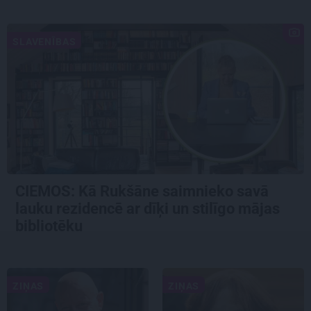
SLAVENĪBAS
CIEMOS: Kā Rukšāne saimnieko savā
lauku rezidencē ar dīķi un stilīgo mājas
bibliotēku
ZIŅAS
ZIŅAS