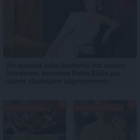
No mantotā zelta lombardā līdz saviem
biznesiem. Investore Baiba Blāķe par
dzīves skarbajiem pagriezieniem
APCEĻO LATVIJU
SKAISTUMKOPŠANA