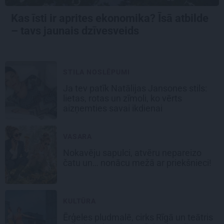
Kas īsti ir aprites ekonomika? Īsā atbilde
– tavs jaunais dzīvesveids
STILA NOSLĒPUMI
Ja tev patīk Natālijas Jansones stils:
lietas, rotas un zīmoli, ko vērts
aizņemties savai ikdienai
VASARA
Nokavēju sapulci, atvēru nepareizo
čatu un… nonācu mežā ar priekšnieci!
KULTŪRA
Ērģeles pludmalē, cirks Rīgā un teātris