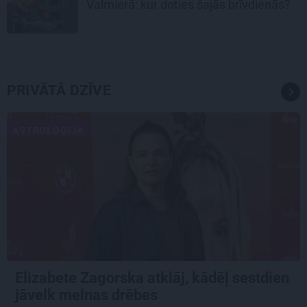
Valmierā: kur doties šajās brīvdienās?
PRIVĀTĀ DZĪVE
ASTROLOĢIJA
Elizabete Zagorska atklāj, kādēļ sestdien
jāvelk melnas drēbes