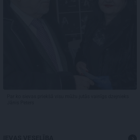
Par ko sievas priekšā visu mūžu jutās vainīgs dzejnieks
Jānis Peters
IEVAS VESELĪBA