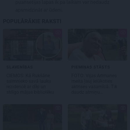
puansetijas lapas ik pa laikam var nedaudz
apsmidzināt ar ūdeni.
POPULĀRĀKIE RAKSTI
SLAVENĪBAS
PIEMIŅAS STĀSTS
CIEMOS: Kā Rukšāne
FOTO:
Vijas Artmanes
saimnieko savā lauku
meita
ļauj ielūkoties
rezidencē ar dīķi un
aktrises vasarnīcā. Tik
stilīgo mājas bibliotēku
daudz atmiņu…