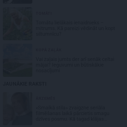
TOMĀTI
Tomātu lielākais ienaidnieks –
mitrums. Kā pareizi vēdināt un kopt
siltumnīcu?
KOPĀ ZAĻĀK
Vai zaļais jumts der arī senāk celtai
mājai? Ieguvumi un būtiskākie
nosacījumi
JAUNĀKIE RAKSTI
ĀRZEMĒS
«Smalkā stila» zvaigzne seriāla
filmēšanas laikā pārcietis smagu
dzīves posmu. Kā tagad klājas
Emetam?