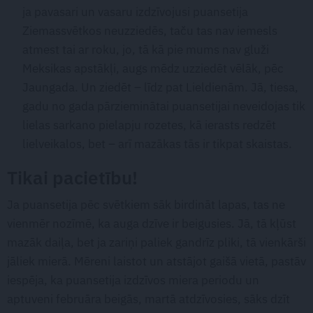
ja pavasari un vasaru izdzīvojusi puansetija
Ziemassvētkos neuzziedēs, taču tas nav iemesls
atmest tai ar roku, jo, tā kā pie mums nav gluži
Meksikas apstākļi, augs mēdz uzziedēt vēlāk, pēc
Jaungada. Un ziedēt – līdz pat Lieldienām. Jā, tiesa,
gadu no gada pārzieminātai puansetijai neveidojas tik
lielas sarkano pielapju rozetes, kā ierasts redzēt
lielveikalos, bet – arī mazākas tās ir tikpat skaistas.
Tikai pacietību!
Ja puansetija pēc svētkiem sāk birdināt lapas, tas ne
vienmēr nozīmē, ka auga dzīve ir beigusies. Jā, tā kļūst
mazāk daiļa, bet ja zariņi paliek gandrīz pliki, tā vienkārši
jāliek mierā. Mēreni laistot un atstājot gaišā vietā, pastāv
iespēja, ka puansetija izdzīvos miera periodu un
aptuveni februāra beigās, martā atdzīvosies, sāks dzīt