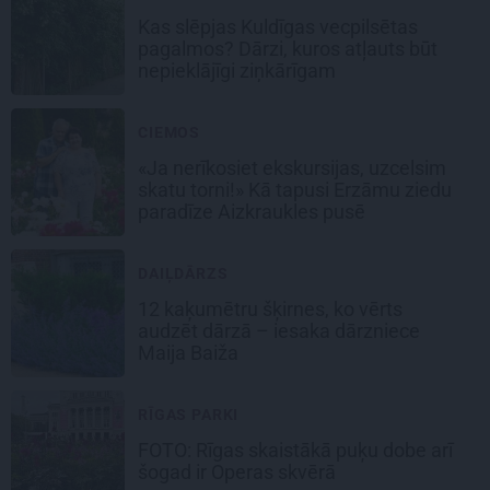
Kas slēpjas Kuldīgas vecpilsētas
pagalmos? Dārzi, kuros atļauts būt
nepieklājīgi ziņkārīgam
CIEMOS
«Ja nerīkosiet ekskursijas, uzcelsim
skatu torni!» Kā tapusi Erzāmu ziedu
paradīze Aizkraukles pusē
DAIĻDĀRZS
12 kaķumētru šķirnes, ko vērts
audzēt dārzā – iesaka dārzniece
Maija Baiža
RĪGAS PARKI
FOTO: Rīgas skaistākā puķu dobe arī
šogad ir Operas skvērā