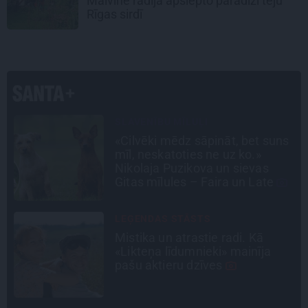
Malvīne radīja apslēpto paradīzi teju
Rīgas sirdī
INTERVIJA
s
Grūtāk par atkailināšanos ir
pieņemt sevi. Aktrise Katrīna
Kreile par depresiju, mobingu un
ceļu līdz lielajām lomām
INTERVIJA
Tumši samtaina balss un
tērauda mugurkauls. Raimonda
Paula jaunā mūza – Gerda
Timrota