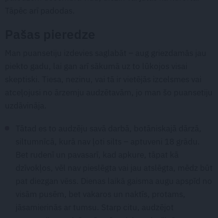
Tāpēc arī padodas.
Pašas pieredze
Man puansetiju izdevies saglabāt – aug griezdamās jau
piekto gadu, lai gan arī sākumā uz to lūkojos visai
skeptiski. Tiesa, nezinu, vai tā ir vietējās izcelsmes vai
atceļojusi no ārzemju audzētavām, jo man šo puansetiju
uzdāvināja.
Tātad es to audzēju savā darbā, botāniskajā dārzā,
siltumnīcā, kurā nav ļoti silts – aptuveni 18 grādu.
Bet rudenī un pavasarī, kad apkure, tāpat kā
dzīvokļos, vēl nav pieslēgta vai jau atslēgta, mēdz būt
pat diezgan vēss. Dienas laikā gaisma augu apspīd no
visām pusēm, bet vakaros un naktīs, protams,
jāsamierinās ar tumsu. Starp citu, audzējot