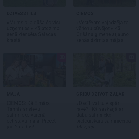
DZĪVESSTILS
CIEMOS
«Mums bija dūša šo visu
«Vectēvam vajadzēja to
uzņemties.» Kā atdzima
vērienu būvējot.» Kā
senā viensēta Salacas
Grišānu ģimene atjauno
krastā
senās dzimtas mājas
MĀJA
GRIBU DZĪVOT ZAĻĀK
CIEMOS:
Kā Elmārs
«Dacīt, vai tu vispār
Tannis ar sievu
ravē?» Kā saskaņā ar
saimnieko varenā
dabu saimnieko
četrstāvu mājā.
Precēti
bioloģiskajā saimniecībā
jau 2 gadus!
Mazjāņi