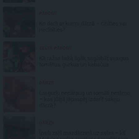
PADOMI
Ko darīt ar kurmi dārzā – cīnīties vai
necīnīties?
ZELTA PADOMI
Kā ražas laikā
ilgāk saglabāt svaigus
tomātus, gurķus un kabačus
DĀRZS
Lai gurķi nepāraug un tomāti neslimo
– kas jūlijā jāpaspēj izdarīt sakņu
dārzā?
DĀRZS
Īpaši zaļš mazdārziņš uz salas – kā