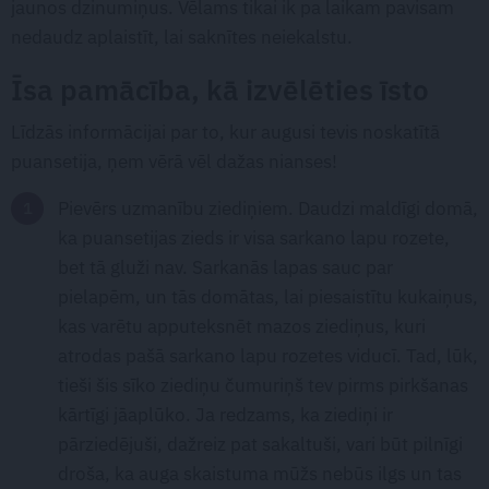
jaunos dzinumiņus. Vēlams tikai ik pa laikam pavisam
nedaudz aplaistīt, lai saknītes neiekalstu.
Īsa pamācība, kā izvēlēties īsto
Līdzās informācijai par to, kur augusi tevis noskatītā
puansetija, ņem vērā vēl dažas nianses!
Pievērs uzmanību ziediņiem. Daudzi maldīgi domā,
ka puansetijas zieds ir visa sarkano lapu rozete,
bet tā gluži nav. Sarkanās lapas sauc par
pielapēm, un tās domātas, lai piesaistītu kukaiņus,
kas varētu apputeksnēt mazos ziediņus, kuri
atrodas pašā sarkano lapu rozetes viducī. Tad, lūk,
tieši šis sīko ziediņu čumuriņš tev pirms pirkšanas
kārtīgi jāaplūko. Ja redzams, ka ziediņi ir
pārziedējuši, dažreiz pat sakaltuši, vari būt pilnīgi
droša, ka auga skaistuma mūžs nebūs ilgs un tas