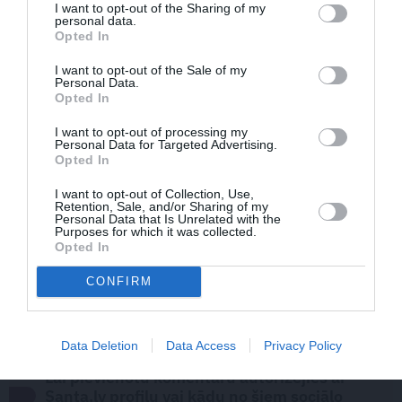
I want to opt-out of the Sharing of my
personal data.
Piekrītu saņemt jaunumus savā epastā
Opted In
I want to opt-out of the Sale of my
Personal Data.
Opted In
MĀJA
TELPAUGI
TELPAUGI ZIEMĀ
ISTABAS AUGS
I want to opt-out of processing my
PUANSETIJA
ZIEMASSVĒTKI
SVĒTKU LAIKS
Personal Data for Targeted Advertising.
Opted In
Publikācijas saturs vai tās jebkāda apjoma daļa ir aizsargāts autortiesību
I want to opt-out of Collection, Use,
objekts Autortiesību likuma izpratnē, un tā izmantošana bez izdevēja
Retention, Sale, and/or Sharing of my
atļaujas ir aizliegta. Vairāk lasi
šeit
Personal Data that Is Unrelated with the
Purposes for which it was collected.
0 KOMENTĀRI
Opted In
JAUNĀKIE
CONFIRM
Šobrīd komentāru nav. Tavs viedoklis būs pirmais!
PIEVIENOT KOMENTĀRU
Data Deletion
Data Access
Privacy Policy
Lai pievienotu komentāru autorizējies ar
Santa.lv profilu vai kādu no šiem sociālo