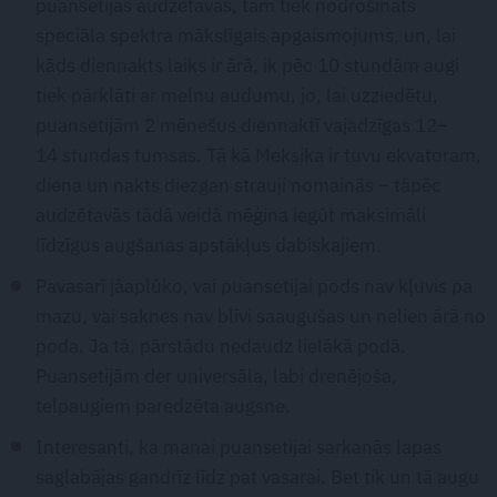
puansetijas audzētavās, tām tiek nodrošināts
speciāla spektra mākslīgais apgaismojums, un, lai
kāds diennakts laiks ir ārā, ik pēc 10 stundām augi
tiek pārklāti ar melnu audumu, jo, lai uzziedētu,
puansetijām 2 mēnešus diennaktī vajadzīgas 12–
14 stundas tumsas. Tā kā Meksika ir tuvu ekvatoram,
diena un nakts diezgan strauji nomainās – tāpēc
audzētavās tādā veidā mēģina iegūt maksimāli
līdzīgus augšanas apstākļus dabiskajiem.
Pavasarī jāaplūko, vai puansetijai pods nav kļuvis pa
mazu, vai saknes nav blīvi saaugušas un nelien ārā no
poda. Ja tā, pārstādu nedaudz lielākā podā.
Puansetijām der universāla, labi drenējoša,
telpaugiem paredzēta augsne.
Interesanti, ka manai puansetijai sarkanās lapas
saglabājas gandrīz līdz pat vasarai. Bet tik un tā augu