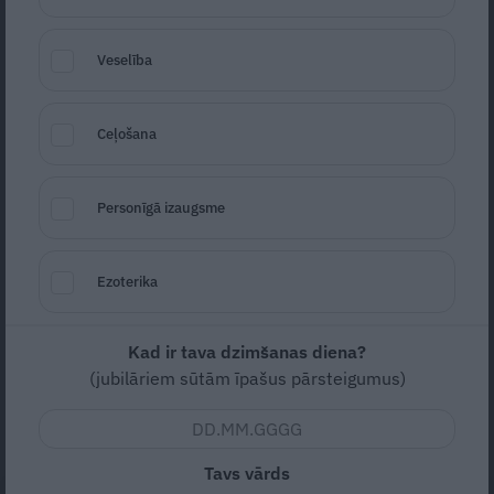
Veselība
Ceļošana
Personīgā izaugsme
Foto: Unsplash
Seko
Santa.lv Google
Ezoterika
Daudziem par sarkano zvaigžņu princesi
puansetiju radies priekšstats kā par
Kad ir tava dzimšanas diena?
vienreizējas lietošanas augu.
(jubilāriem sūtām īpašus pārsteigumus)
Ziemassvētkos papriecājies, un tad – viss,
pagalam.
Tavs vārds