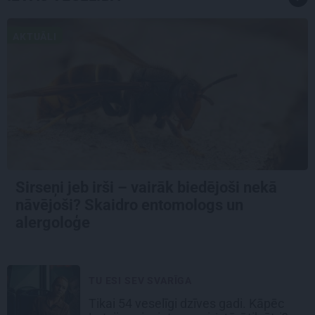
AKTUĀLI
Sirseņi jeb irši – vairāk biedējoši nekā
nāvējoši? Skaidro entomologs un
alergoloģe
TU ESI SEV SVARĪGA
Tikai 54 veselīgi dzīves gadi. Kāpēc