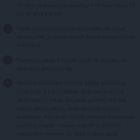
Un zini – aukstums puansetijai ir ne tikai mīnus 15,
bet arī plus 5 grādi!
Mājās atnestu puansetiju kādu laiku vēl paturi
iepakojumā, jo puķei nepatīk krasas temperatūras
svārstības.
Puansetiju zariņi ir trausli, tāpēc tā jāizpako un
jāpārvieto ļoti uzmanīgi.
Viena no lielākajām kļūdām, kāpēc puansetija
aiziet bojā, ir pārlaistīšana. Augsnes virskārtai
jābūt mazliet mitrai, bet poda paliktnī nedrīkst
krāties liekais ūdens. Īpaši tas kaitē maziem
audziņiem, kādus var nopirkt veikalos plastmasas
podiņos, mazāk – lieliem augiem ar ļoti blīvi
saaugušām saknēm. Ja telpā ir sauss gaiss,