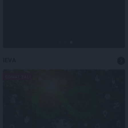
STIPRAIS STĀSTS
«Bērnus ar tik augstu cukura
līmeni mēdz ievest jau komā.»
Madara un Gatis par dzīvi ar dēla
diabētu
IEVA
DOMĀT ZAĻI