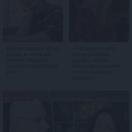
Edvards Strazdiņš atklāti
«It kā pēkšņi es būtu
pasaka, ko domā par
kļuvusi gaisīgāka,
Bumbieri. Neparasta
jaunāka, vieglāka…»
saruna ar šlāgermūzikas
Ērikas Eglijas-Grāveles
princi
mazais sievišķīgais
noslēpums
ATTIECĪBAS