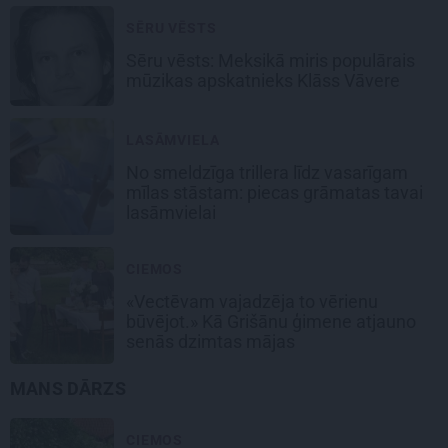
SĒRU VĒSTS
Sēru vēsts: Meksikā miris populārais
mūzikas apskatnieks Klāss Vāvere
LASĀMVIELA
No smeldzīga trillera līdz vasarīgam
mīlas stāstam: piecas grāmatas tavai
lasāmvielai
CIEMOS
«Vectēvam vajadzēja to vērienu
būvējot.» Kā Grišānu ģimene atjauno
senās dzimtas mājas
MANS DĀRZS
CIEMOS