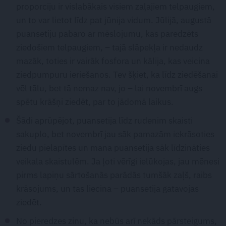
proporciju ir vislabākais visiem zaļajiem telpaugiem,
un to var lietot līdz pat jūnija vidum. Jūlijā, augustā
puansetiju pabaro ar mēslojumu, kas paredzēts
ziedošiem telpaugiem, – tajā slāpekļa ir nedaudz
mazāk, toties ir vairāk fosfora un kālija, kas veicina
ziedpumpuru ieriešanos. Tev šķiet, ka līdz ziedēšanai
vēl tālu, bet tā nemaz nav, jo – lai novembrī augs
spētu krāšņi ziedēt, par to jādomā laikus.
Šādi aprūpējot, puansetija līdz rudenim skaisti
sakuplo, bet novembrī jau sāk pamazām iekrāsoties
ziedu pielapītes un mana puansetija sāk līdzināties
veikala skaistulēm. Ja ļoti vērīgi ielūkojas, jau mēnesi
pirms lapiņu sārtošanās parādās tumšāk zaļš, raibs
krāsojums, un tas liecina – puansetija gatavojas
ziedēt.
No pieredzes zinu, ka nebūs arī nekāds pārsteigums,