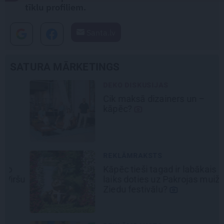
tīklu profiliem.
Santa.lv
SATURA MĀRKETINGS
DEKO DISKUSIJAS
Cik maksā dizainers un –
kāpēc?
REKLĀMRAKSTS
Kāpēc tieši tagad ir labākais
šu
laiks doties uz Pakrojas muižas
Ziedu festivālu?