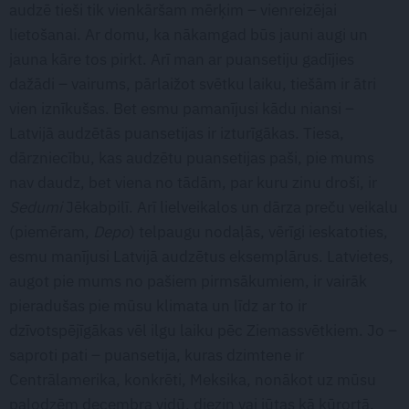
audzē tieši tik vienkāršam mērķim – vienreizējai
lietošanai. Ar domu, ka nākamgad būs jauni augi un
jauna kāre tos pirkt. Arī man ar puansetiju gadījies
dažādi – vairums, pārlaižot svētku laiku, tiešām ir ātri
vien iznīkušas. Bet esmu pamanījusi kādu niansi –
Latvijā audzētās puansetijas ir izturīgākas. Tiesa,
dārzniecību, kas audzētu puansetijas paši, pie mums
nav daudz, bet viena no tādām, par kuru zinu droši, ir
Sedumi
Jēkabpilī. Arī lielveikalos un dārza preču veikalu
(piemēram,
Depo
) telpaugu nodaļās, vērīgi ieskatoties,
esmu manījusi Latvijā audzētus eksemplārus. Latvietes,
augot pie mums no pašiem pirmsākumiem, ir vairāk
pieradušas pie mūsu klimata un līdz ar to ir
dzīvotspējīgākas vēl ilgu laiku pēc Ziemassvētkiem. Jo –
saproti pati – puansetija, kuras dzimtene ir
Centrālamerika, konkrēti, Meksika, nonākot uz mūsu
palodzēm decembra vidū, diezin vai jūtas kā kūrortā.