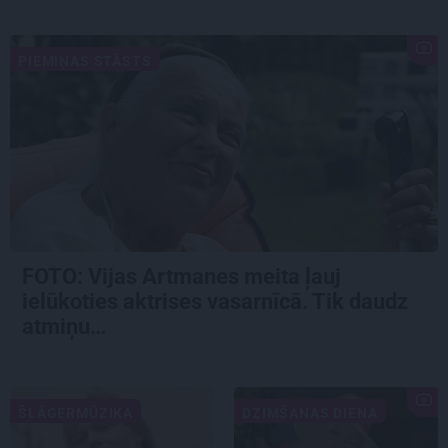
PIEMIŅAS STĀSTS
FOTO:
Vijas Artmanes meita
ļauj
ielūkoties aktrises vasarnīcā. Tik daudz
atmiņu…
ŠLĀGERMŪZIKA
DZIMŠANAS DIENA