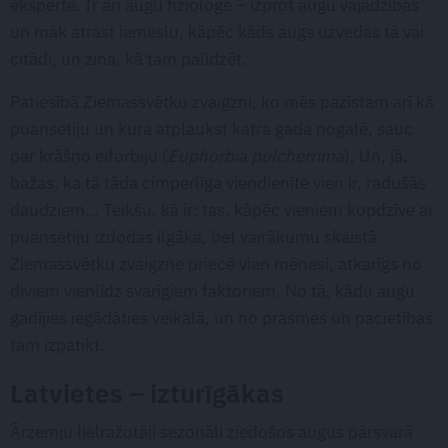
eksperte. Ir arī augu fizioloģe – izprot augu vajadzības
un māk atrast iemeslu, kāpēc kāds augs uzvedas tā vai
citādi, un zina, kā tam palīdzēt.
Patiesībā Ziemassvētku zvaigzni, ko mēs pazīstam arī kā
puansetiju un kura atplaukst katra gada nogalē, sauc
par krāšņo eiforbiju (
Euphorbia pulcherrima
). Un, jā,
bažas, ka tā tāda cimperlīga viendienīte vien ir, radušās
daudziem… Teikšu, kā ir: tas, kāpēc vieniem kopdzīve ar
puansetiju izdodas ilgāka, bet vairākumu skaistā
Ziemassvētku zvaigzne priecē vien mēnesi, atkarīgs no
diviem vienlīdz svarīgiem faktoriem. No tā, kādu augu
gadījies iegādāties veikalā, un no prasmes un pacietības
tam izpatikt.
Latvietes – izturīgākas
Ārzemju lielražotāji sezonāli ziedošos augus pārsvarā