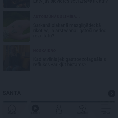
Latvijas sievietes sevi
iztērē
tik ātri?
AUTOIMŪNĀS SLIMĪBA...
Sarkanā plakanā mezgliņēde: kā
rīkoties, ja ārstēšana ilgstoši nedod
rezultātu?
NOSKAIDRO
Kad atvilnis jeb gastroezofageālais
reflukss var kļūt bīstams?
SANTA
KULTŪRA
GALVENĀ
KLAUSIES
IENĀC
PADALĪTIES
VAIRĀK