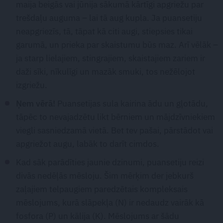
maija beigās vai jūnija sākumā kārtīgi apgriežu par
trešdaļu auguma – lai tā aug kupla. Ja puansetiju
neapgriezīs, tā, tāpat kā citi augi, stiepsies tikai
garumā, un prieka par skaistumu būs maz. Arī vēlāk –
ja starp lielajiem, stingrajiem, skaistajiem zariem ir
daži sīki, nīkulīgi un mazāk smuki, tos nežēlojot
izgriežu.
Ņem vērā!
Puansetijas sula kairina ādu un gļotādu,
tāpēc to nevajadzētu likt bērniem un mājdzīvniekiem
viegli sasniedzamā vietā. Bet tev pašai, pārstādot vai
apgriežot augu, labāk to darīt cimdos.
Kad sāk parādīties jaunie dzinumi, puansetiju reizi
divās nedēļās mēsloju. Šim mērķim der jebkurš
zaļajiem telpaugiem paredzētais kompleksais
mēslojums, kurā slāpekļa (N) ir nedaudz vairāk kā
fosfora (P) un kālija (K). Mēslojums ar šādu