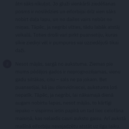
ātri sāks nīkuļot. Jo gluži vienkārši ziedēšanas
posms ir noslēdzies un eiforbijai drīz vien sāks
nobirt daļa lapu, un no dailes vairs nebūs ne
miņas. Tāpēc, ja negribi vilties, tādu labāk atstāj
veikalā. Toties droši vari pirkt puansetiju, kuras
sīkie ziediņi vēl ir pumpuros vai uzziedējuši tikai
daži.
Nesot mājās, sargā no aukstuma. Ziemas pie
mums pēdējos gados ir neprognozējamas, vienu
gadu siltākas, citu – sals ne pa jokam. Bet
puansetijai, kā jau dienvidniecei, aukstums ļoti
nepatīk. Tāpēc, ja negribi, lai nākamajā dienā
augam nobirtu lapas, nesot mājās, to kārtīgi
iepako – vispirms ietin papīrā un tad liec celofāna
maisiņā, kas nelaidīs cauri auksto gaisu. Arī aukstā
mašīnā eiforbiju nevajadzētu atstāt uz ilgu laiku.