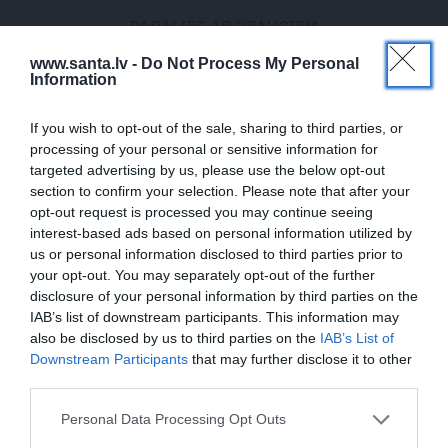
PADALIES AR DRAUGIEM
www.santa.lv -
Do Not Process My Personal
WHATSAPP
FACEBOOK
DRAUGIEM.LV
Information
If you wish to opt-out of the sale, sharing to third parties, or
processing of your personal or sensitive information for
Dana Sinkeviča
targeted advertising by us, please use the below opt-out
LAUKU MĀJAS galvenā redaktore
section to confirm your selection. Please note that after your
opt-out request is processed you may continue seeing
interest-based ads based on personal information utilized by
Iedvesma tavai mājai sākas šeit!
us or personal information disclosed to third parties prior to
Ja arī tev interesē dzīve ārpus pilsētas - atjaunotas vai no
your opt-out. You may separately opt-out of the further
jauna būvētas mājas, interjers ar odziņu un tendences,
disclosure of your personal information by third parties on the
reālas saimnieku pieredzes, ekspertu ieteikumi,
IAB’s list of downstream participants. This information may
visskaistākās puķu dobes un pārdomāta saimniekošana -
also be disclosed by us to third parties on the
IAB’s List of
piesakies LAUKU MĀJAS jaunumiem un lasi pirmais!
Downstream Participants
that may further disclose it to other
third parties.
Personal Data Processing Opt Outs
Piesakies