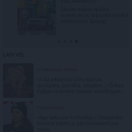
REKLĀMRAKSTS
Škoda maina spēles
noteikumus: iepazīsti pilsētas
elektroauto
Epiq
LASI VĒL
DZIMŠANAS DIENA
«It kā pēkšņi es būtu kļuvusi
gaisīgāka, jaunāka, vieglāka…» Ērikas
Eglijas-Grāveles mazais sievišķīgais
noslēpums
PERSONĪBAS
«Ilgu laiku par to klusēju.» Ostapenko
beidzot atbild uz pārmetumiem par
svaru