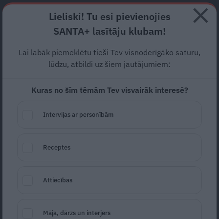
Abonē
Lieliski! Tu esi pievienojies
SANTA+ lasītāju klubam!
RECEPTES
NODERĪGI
JAUNĀKAIS
POPULĀRĀKAIS
Lai labāk piemeklētu tieši Tev visnoderīgāko saturu,
Ziemassvētku zvaigzne
lūdzu, atbildi uz šiem jautājumiem:
puansetija. Ko darīt, lai tā
Kuras no šīm tēmām Tev visvairāk interesē?
ziedētu vēl ilgi pēc
Intervijas ar personībām
svētkiem?
MĀJA
25.12.2025
Receptes
Ginta Auzniece-Jaunzeme
Attiecības
Māja, dārzs un interjers