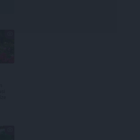
m
usi
īze