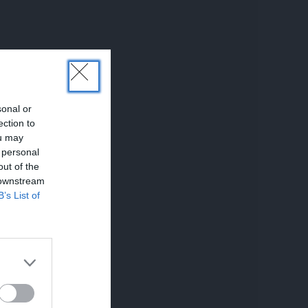
sonal or
ection to
ou may
 personal
out of the
 downstream
B’s List of
UNĀKIE