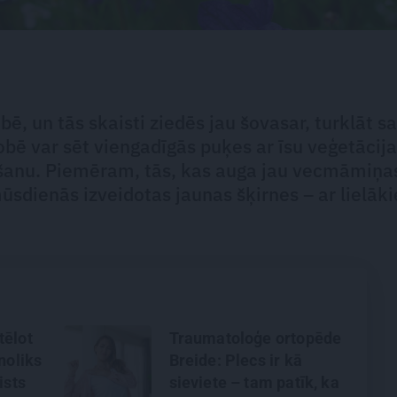
bē, un tās skaisti ziedēs jau šovasar, turklāt s
obē var sēt viengadīgās puķes ar īsu veģetācij
īšanu. Piemēram, tās, kas auga jau vecmāmiņa
dienās izveidotas jaunas šķirnes – ar lielāk
tēlot
Traumatoloģe ortopēde
noliks
Breide: Plecs ir kā
ists
sieviete – tam patīk, ka