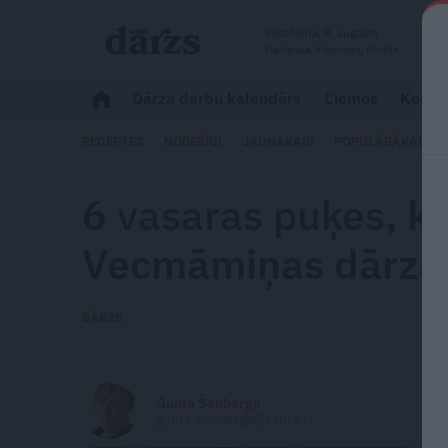
Sestdiena, 8. augusts
Vladislava, Vladislavs, Mudīte
Dārza darbu kalendārs
Ciemos
Košum
RECEPTES
NODERĪGI
JAUNĀKAIS
POPULĀRĀKAIS
6
vasaras puķes
, k
Vecmāmiņas dārza 
DĀRZS
Gunta Šenberga
gunta.senberga@santa.lv