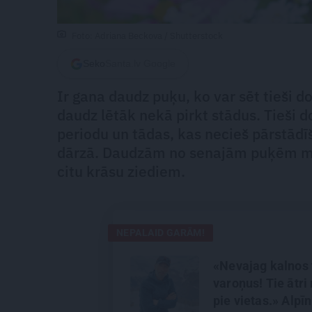
Foto: Adriana Beckova / Shutterstock
Seko
Santa.lv Google
Ir gana daudz puķu, ko var sēt tieši do
daudz lētāk nekā pirkt stādus. Tieši d
periodu un tādas, kas necieš pārstād
dārzā. Daudzām no senajām puķēm mūs
citu krāsu ziediem.
NEPALAID GARĀM!
«Nevajag kalnos 
varoņus! Tie ātri 
pie vietas.» Alpīn