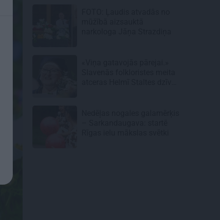
FOTO: Ļaudis atvadās no
mūžībā aizsauktā
narkologa Jāņa Strazdiņa
«Viņa gatavojās pārejai.»
Slavenās folkloristes meita
atceras Helmī Staltes dzīves
izskaņu
Nedēļas nogales galamērķis
– Sarkandaugava: startē
Rīgas ielu mākslas svētki