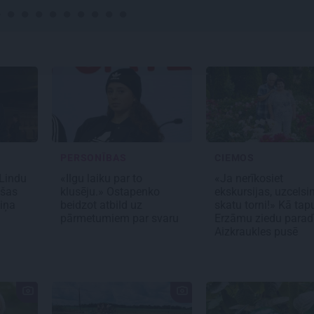
PERSONĪBAS
CIEMOS
 Lindu
«Ilgu laiku par to
«Ja nerīkosiet
ušas
klusēju.» Ostapenko
ekskursijas, uzcelsi
iņa
beidzot atbild uz
skatu torni!» Kā tap
pārmetumiem par svaru
Erzāmu ziedu parad
Aizkraukles pusē