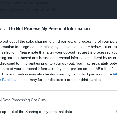
āmu daudzums visā portālā
 var pārtraukt jebkurā laikā
.lv -
Do Not Process My Personal Information
to opt-out of the sale, sharing to third parties, or processing of your per
WHATSAPP
formation for targeted advertising by us, please use the below opt-out s
r selection. Please note that after your opt-out request is processed y
eing interest-based ads based on personal information utilized by us or
PUĶES
DOBJU IEKĀRTOŠANA
disclosed to third parties prior to your opt-out. You may separately opt-
losure of your personal information by third parties on the IAB’s list of
 aizsargāts autortiesību objekts Autortiesību likuma izpratnē, un tā
. This information may also be disclosed by us to third parties on the
IA
rāk lasi
šeit
Participants
that may further disclose it to other third parties.
JA
s!
l Data Processing Opt Outs
o opt-out of the Sharing of my personal data.