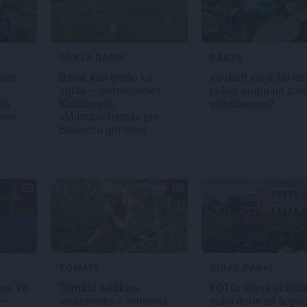
DĀRZA DARBI
DĀRZS
zīst
Dzīve, kas garšo kā
Ko darīt jūlijā, lai i
agrāk – ciemojamies
puķes augtu un zied
bas
Kazdangas
griezdamies?
kums
«Mikrobiofermā» pie
Bušēvicu ģimenes
TOMĀTI
RĪGAS PARKI
es, ko
Tomātu lielākais
FOTO: Rīgas skaist
 –
ienaidnieks – mitrums.
puķu dobe arī šogad