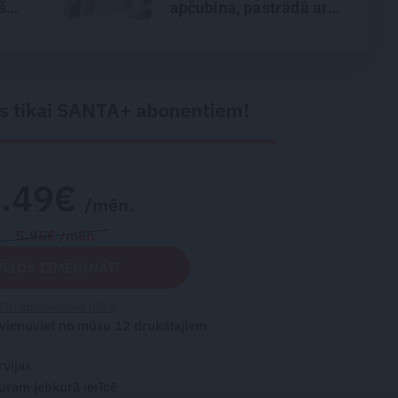
š
apčubina, pastrādā ar
a
viņu, padarbojas,
pavingro
s tikai SANTA+ abonentiem!
2.49€
/mēn.
5.95€ /mēn.
VĒLOS IZMĒĢINĀT!
Citi abonēšanas plāni
 vienuviet no mūsu 12 drukātajiem
rvijas
turam jebkurā ierīcē