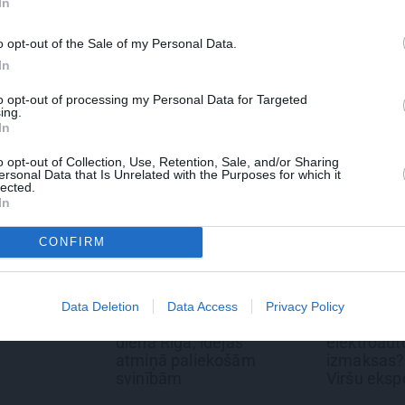
In
 Santa.lv profilu vai kādu no šiem sociālo tīklu profili
o opt-out of the Sale of my Personal Data.
In
to opt-out of processing my Personal Data for Targeted
ing.
In
o opt-out of Collection, Use, Retention, Sale, and/or Sharing
ersonal Data that Is Unrelated with the Purposes for which it
lected.
In
CONFIRM
AKSTS
REKLĀMRAKSTS
REKLĀM
Data Deletion
Data Access
Privacy Policy
o dzimšanas
No kā ir atkarīgas
Daugav
ā, idejas
elektroauto uzlādes
mīlestī
aliekošām
izmaksas? Skaidro
Merce
Viršu eksperti
jaunā e
pieredz