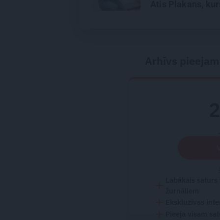
Atis Plakans, kur
pieredzējis biedr
bojāeju
Arhīvs pieejam
Labākais saturs
žurnāliem
Ekskluzīvas inte
Pieeja visam sa