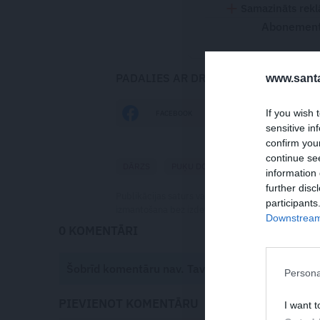
Samazināts rekl
Abonementu
PADALIES AR DRAUGIEM
www.santa
If you wish 
FACEBOOK
DRAUGIEM.LV
sensitive in
confirm you
continue se
DĀRZS
PUĶU DOBE
ZELTA PADOMI
information 
further disc
Publikācijas saturs vai tās jebkāda apjoma daļa ir
participants
izmantošana bez izdevēja atļaujas ir aizliegta. Vai
Downstream 
0 KOMENTĀRI
Šobrīd komentāru nav. Tavs viedoklis būs pirmai
Persona
PIEVIENOT KOMENTĀRU
I want t