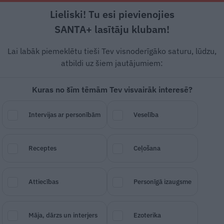
Lieliski! Tu esi pievienojies
Rīga +15°C
Mākoņains, R/DR vējš, 0.45 m/s
SANTA+ lasītāju klubam!
dārzs
Sakņudārzs
Augļudārzs
Telpaugi
Lietu tops
Lai labāk piemeklētu tieši Tev visnoderīgāko saturu, lūdzu,
atbildi uz šiem jautājumiem:
Kuras no šīm tēmām Tev visvairāk interesē?
o iesēt tieši dobē.
Intervijas ar personībām
Veselība
klasika
Receptes
Ceļošana
SAGLABĀ RAKSTU
DALĪTIES
06.
Attiecības
Personīgā izaugsme
Māja, dārzs un interjers
Ezoterika