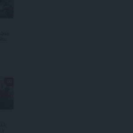
stabas
ētu
ākā
 ir