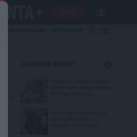
ABONĒ
Gribu dzīvot zaļāk
#KOPĀZAĻĀK
JAUNĀKIE RAKSTI
Grūtāk par atkailināšanos ir
pieņemt sevi. Aktrise Katrīna
Kreile par depresiju,
05.2025
mobingu un ceļu līdz
lielajām lomām
Par ko sievas priekšā visu
mūžu jutās vainīgs
dzejnieks Jānis Peters