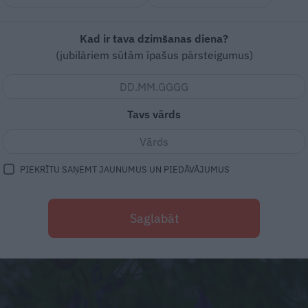
Kad ir tava dzimšanas diena?
(jubilāriem sūtām īpašus pārsteigumus)
Tavs vārds
PIEKRĪTU SAŅEMT JAUNUMUS UN PIEDĀVĀJUMUS
Saglabāt