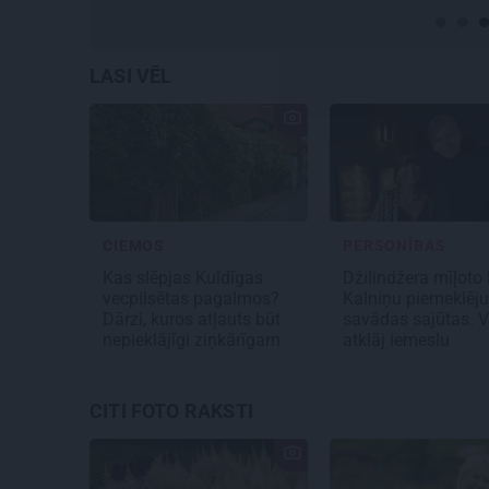
LASI VĒL
CIEMOS
PERSONĪBAS
Kas slēpjas Kuldīgas
Džilindžera mīļoto
vecpilsētas pagalmos?
Kalniņu piemeklēj
Dārzi, kuros atļauts būt
savādas sajūtas. V
nepieklājīgi ziņkārīgam
atklāj iemeslu
CITI FOTO RAKSTI