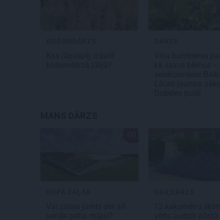
KOŠUMDĀRZS
DĀRZS
Kas jāpaspēj izdarīt
Viņa bumbieres pa
košumdārzā jūlijā?
kā savus bērnus –
selekcionāres Bai
Lāces jaunais sā
Dobeles pusē
MANS DĀRZS
KOPĀ ZAĻĀK
DAIĻDĀRZS
Vai zaļais jumts der arī
12 kaķumētru šķirn
senāk celtai mājai?
vērts audzēt dārzā