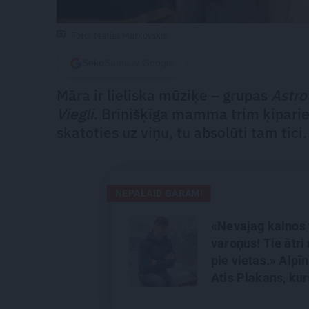
Foto: Matīss Markovskis
Seko
Santa.lv Google
Māra ir lieliska mūziķe – grupas
Astro
Viegli
. Brīnišķīga mamma trim ķiparie
skatoties uz viņu, tu absolūti tam tici
NEPALAID GARĀM!
«Nevajag kalnos 
varoņus! Tie ātri 
pie vietas.» Alpīn
Atis Plakans, kur
pieredzējis biedr