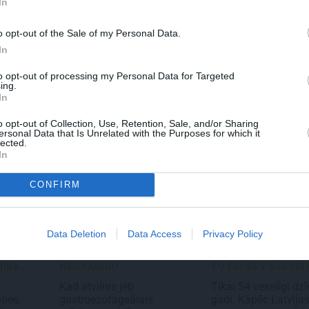
In
o opt-out of the Sale of my Personal Data.
TS
REKLĀMRAKSTS
REKLĀMRA
s bauda
No kā ir atkarīgas
Kāpēc tieš
In
iedu
elektroauto uzlādes
labākais l
ungi atklāj
izmaksas? Skaidro
Pakrojas 
to opt-out of processing my Personal Data for Targeted
ing.
 tradīciju
Viršu eksperti
festivālu
In
tu
o opt-out of Collection, Use, Retention, Sale, and/or Sharing
ersonal Data that Is Unrelated with the Purposes for which it
lected.
In
CONFIRM
Data Deletion
Data Access
Privacy Policy
AUTOIMŪNĀS SLIMĪBA...
NOSKAIDRO
TU ESI SEV SVARĪG
Kad atvilnis jeb
Tikai 54 veselīgi dz
ties,
gastroezofageālais
gadi. Kāpēc Latvija