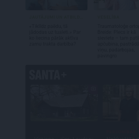
JAUTĀJUMI UN ATBILDES
VESELĪBA
«Tiklīdz paēdu, tā
Traumatoloģe orto
jādodas uz tualeti.» Par
Breide: Plecs ir kā
ko liecina pārāk aktīva
sieviete – tam patī
zarnu trakta darbība?
apčubina, pastrādā
viņu, padarbojas,
pavingro
ATRADUMS
PERSONĪBAS