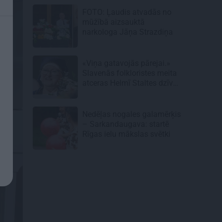
FOTO: Ļaudis atvadās no
mūžībā aizsauktā
narkologa Jāņa Strazdiņa
«Viņa gatavojās pārejai.»
Slavenās folkloristes meita
atceras Helmī Staltes dzīves
izskaņu
Nedēļas nogales galamērķis
– Sarkandaugava: startē
Rīgas ielu mākslas svētki