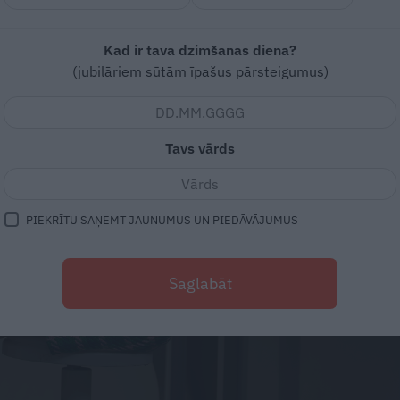
Kad ir tava dzimšanas diena?
(jubilāriem sūtām īpašus pārsteigumus)
Tavs vārds
PIEKRĪTU SAŅEMT JAUNUMUS UN PIEDĀVĀJUMUS
Saglabāt