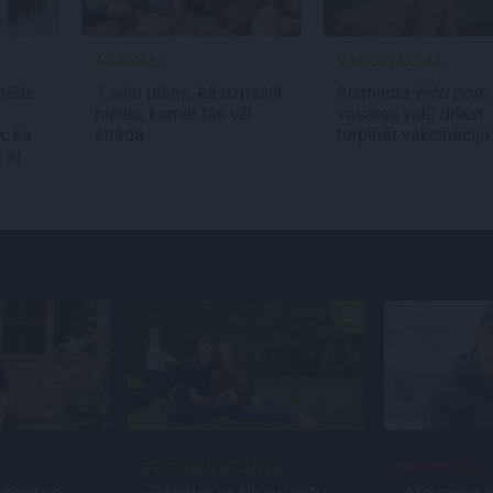
AKTUĀLI
VAKCINĀCIJA
pēde
7 soļu plāns: kā uzpasēt
Aizmirsta
ērču pote
:
nieres, kamēr tās vēl
vasaras vidū drīkst
k, ka
strādā
turpināt vakcinācij
 ar
STIPRAIS STĀSTS
INTERVIJA