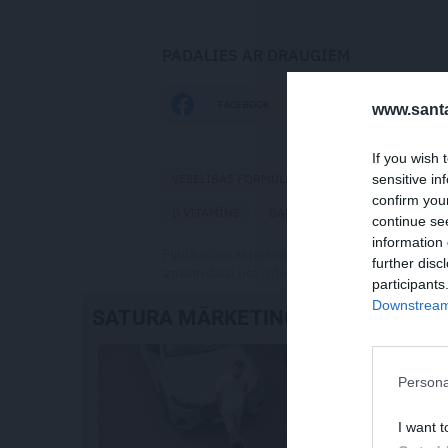
PADALIES AR DRAUGIEM
FACEBOOK
DRAUGIEM.LV
www.santa
If you wish 
sensitive in
VESELĪBAS FORMULA
MĀRA UPMANE-HOLŠT
confirm you
D VITAMĪNS
BAHA ZIEDI
MASĀŽA
continue se
information 
Publikācijas saturs vai tās jebkāda apjoma daļa ir
further disc
izmantošana bez izdevēja atļaujas ir aizliegta. Vai
participants
Downstream 
SATURA MĀRKETINGS
Persona
I want t