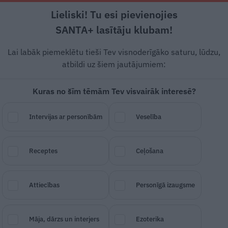
Lieliski! Tu esi pievienojies
Rīga +16°C
Daļēji apmācies, DR vējš, 0.89 m/s
SANTA+ lasītāju klubam!
Modernā medicīna
Ko darīt?
Stiprais stāsts
Svarīg
Lai labāk piemeklētu tieši Tev visnoderīgāko saturu, lūdzu,
atbildi uz šiem jautājumiem:
Kuras no šīm tēmām Tev visvairāk interesē?
lšteines
veselības
Intervijas ar personībām
Veselība
Receptes
Ceļošana
SAGLABĀ RAKSTU
DALĪTIES
25.
Attiecības
Personīgā izaugsme
Māja, dārzs un interjers
Ezoterika