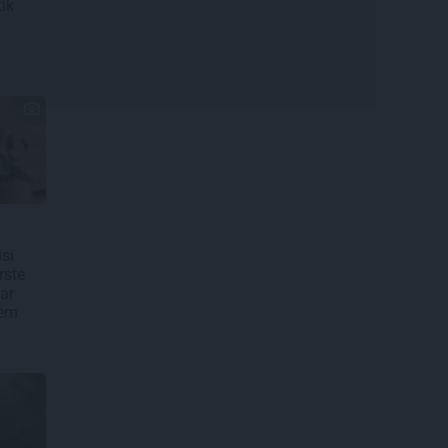
ik
si
rste
ar
iem