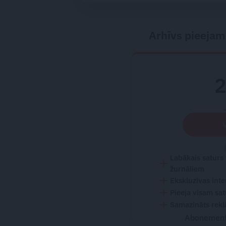
bojāeju
Arhīvs pieejam
Labākais saturs
žurnāliem
Ekskluzīvas inte
Pieeja visam sa
Samazināts rekl
Abonementu