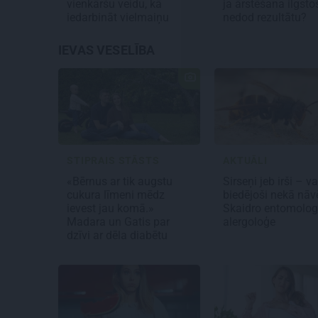
vienkāršu veidu, kā
ja ārstēšana ilgsto
iedarbināt vielmaiņu
nedod rezultātu?
IEVAS VESELĪBA
STIPRAIS STĀSTS
AKTUĀLI
«Bērnus ar tik augstu
Sirseņi jeb irši – v
cukura līmeni mēdz
biedējoši nekā nāv
ievest jau komā.»
Skaidro entomolog
Madara un Gatis par
alergoloģe
dzīvi ar dēla diabētu