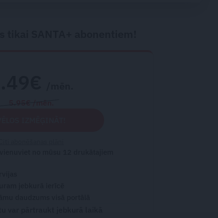
s tikai SANTA+ abonentiem!
2.49€
/mēn.
5.95€ /mēn.
VĒLOS IZMĒĢINĀT!
Citi abonēšanas plāni
 vienuviet no mūsu 12 drukātajiem
rvijas
turam jebkurā ierīcē
āmu daudzums visā portālā
 var pārtraukt jebkurā laikā