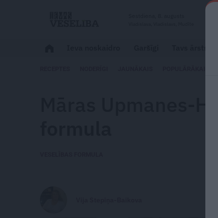
Sestdiena, 8. augusts
Vladislava, Vladislavs, Mudīte
Ieva noskaidro
Garšīgi
Tavs ārsts
RECEPTES
NODERĪGI
JAUNĀKAIS
POPULĀRĀKAIS
Māras Upmanes-Ho
formula
VESELĪBAS FORMULA
Vija Stepiņa-Baikova