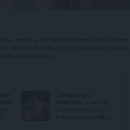
’n’out
dvēsele. Darbojas Imanta Ziedoņa fondā
m. Māra saka: esmu dzīvotgribas pilns cilvēks.
. Iedvesmojies arī tu!
tēlot
«Ja nerīkosiet
noliks
ekskursijas, uzcelsim
ists
skatu torni!» Kā tapusi
š
Erzāmu ziedu paradīze
a
Aizkraukles pusē