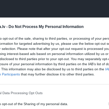
WHATSAPP
.lv -
Do Not Process My Personal Information
to opt-out of the sale, sharing to third parties, or processing of your per
formation for targeted advertising by us, please use the below opt-out s
EINE
GARĪGĀ VESELĪBA
FIZISKĀS AKTIVITĀTES
r selection. Please note that after your opt-out request is processed y
PASTAIGA
PLĀNOŠANA
SMŪTIJI
ĢIMENE
eing interest-based ads based on personal information utilized by us or
disclosed to third parties prior to your opt-out. You may separately opt-
 aizsargāts autortiesību objekts Autortiesību likuma izpratnē, un tā
losure of your personal information by third parties on the IAB’s list of
rāk lasi
šeit
. This information may also be disclosed by us to third parties on the
IA
Participants
that may further disclose it to other third parties.
l Data Processing Opt Outs
o opt-out of the Sharing of my personal data.