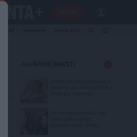
ABONĒ
i tagad
Senioriem
Jaunie ārsti
JAUNĀKIE RAKSTI
Grūtāk par atkailināšanos ir
pieņemt sevi. Aktrise Katrīna
Kreile par depresiju,
07.2023
mobingu un ceļu līdz
lielajām lomām
Par ko sievas priekšā visu
mūžu jutās vainīgs
dzejnieks Jānis Peters