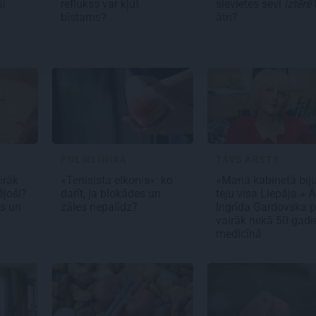
ši
reflukss var kļūt
sievietes sevi
iztērē
t
bīstams?
ātri?
POLIKLĪNIKA
TAVS ĀRSTS
airāk
«Tenisista elkonis»: ko
«Manā kabinetā biju
ējoši?
darīt, ja blokādes un
teju visa Liepāja.» Ā
s un
zāles nepalīdz?
Ingrīda Gardovska p
vairāk nekā 50 gad
medicīnā