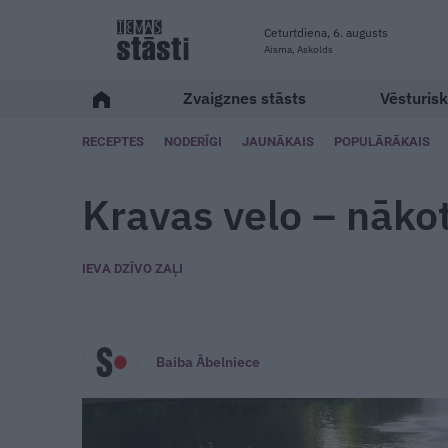
Ceturtdiena, 6. augusts
Aisma, Askolds
Zvaigznes stāsts
Vēsturisk
RECEPTES
NODERĪGI
JAUNĀKAIS
POPULĀRĀKAIS
Kravas velo – nāko
IEVA DZĪVO ZAĻI
Baiba Ābelniece