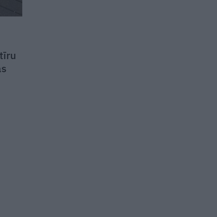
tīru
as