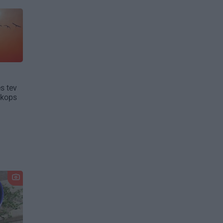
s tev
skops