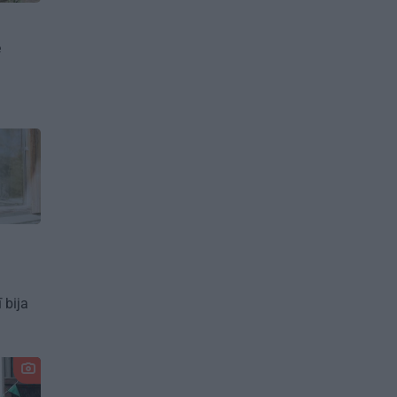
e
 bija