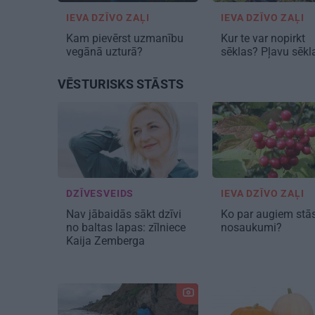
IEVA DZĪVO ZAĻI
IEVA DZĪVO ZAĻI
Kam pievērst uzmanību
Kur te var nopirkt
vegānā uzturā?
sēklas? Pļavu sēkl
VĒSTURISKS STĀSTS
DZĪVESVEIDS
IEVA DZĪVO ZAĻI
Nav jābaidās sākt dzīvi
Ko par augiem stā
no baltas lapas:
zīlniece
nosaukumi?
Kaija Zemberga