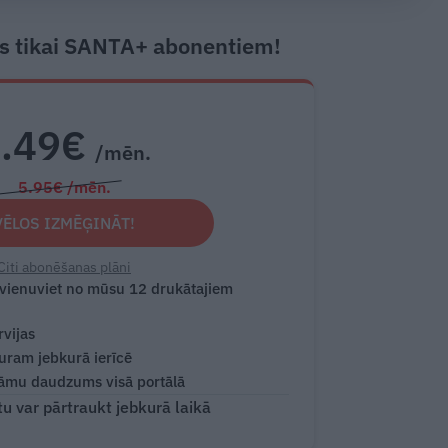
s tikai SANTA+ abonentiem!
2.49€
/mēn.
5.95€ /mēn.
VĒLOS IZMĒĢINĀT!
Citi abonēšanas plāni
 vienuviet no mūsu 12 drukātajiem
rvijas
turam jebkurā ierīcē
āmu daudzums visā portālā
 var pārtraukt jebkurā laikā