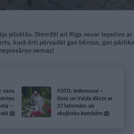
ājs pilsētās. Diemžēl arī Rīga nevar lepoties ar 
rts, kurā ērti pārvadāt gan bērnus, gan pārtik
u nepiesārņo nemaz!
ar savu
FOTO: Iedvesmai –
utniņu
Ilzes un Valda dārzs ar
eta –
27 laternām un
astā
skujkoku bumbām