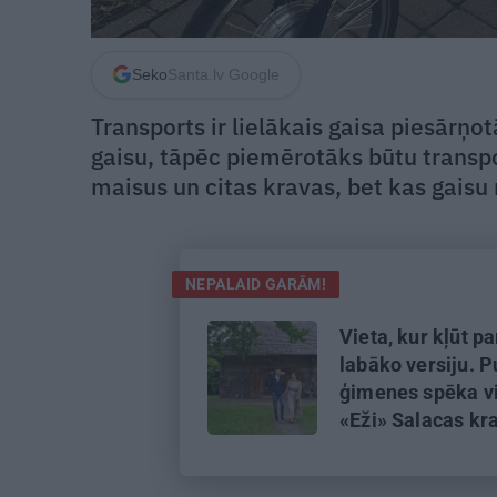
Seko
Santa.lv Google
Transports ir lielākais gaisa piesārņot
gaisu, tāpēc piemērotāks būtu transpo
maisus un citas kravas, bet kas gais
NEPALAID GARĀM!
Vieta, kur kļūt p
labāko versiju. P
ģimenes spēka vi
«Eži» Salacas kr