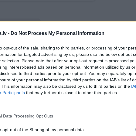
WHATSAPP
.lv -
Do Not Process My Personal Information
to opt-out of the sale, sharing to third parties, or processing of your per
formation for targeted advertising by us, please use the below opt-out s
 aizsargāts autortiesību objekts Autortiesību likuma izpratnē, un tā
r selection. Please note that after your opt-out request is processed y
rāk lasi
šeit
eing interest-based ads based on personal information utilized by us or
disclosed to third parties prior to your opt-out. You may separately opt-
JA
losure of your personal information by third parties on the IAB’s list of
. This information may also be disclosed by us to third parties on the
IA
s!
Participants
that may further disclose it to other third parties.
l Data Processing Opt Outs
 Santa.lv profilu vai kādu no šiem sociālo tīklu profili
o opt-out of the Sharing of my personal data.