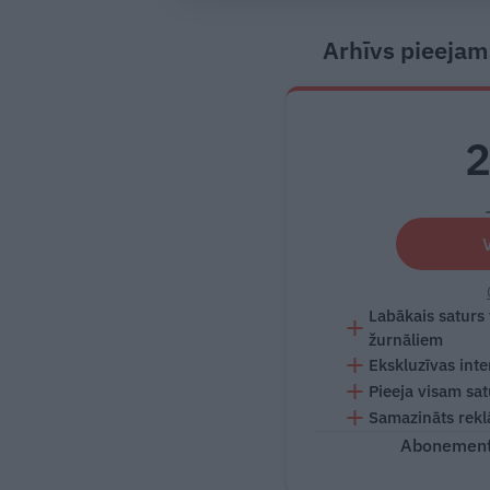
Arhīvs pieejam
Labākais saturs
žurnāliem
Ekskluzīvas inte
Pieeja visam sa
Samazināts rekl
Abonementu