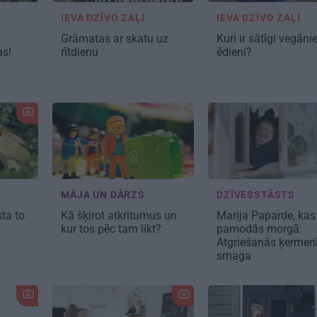
IEVA DZĪVO ZAĻI
IEVA DZĪVO ZAĻI
Grāmatas ar skatu uz
Kuri ir
sātīgi vegāni
as!
rītdienu
ēdieni?
MĀJA UN DĀRZS
DZĪVESSTĀSTS
sta
to
Kā šķirot atkritumus
un
Marija Paparde, kas
kur tos pēc tam likt?
pamodās morgā:
Atgriešanās ķermenī
smaga