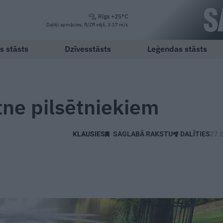
Rīga +25°C
Daļēji apmācies, R/ZR vējš, 3.17 m/s
s stāsts
Dzīvesstāsts
Leģendas stāsts
tne pilsētniekiem
SAGLABĀ RAKSTU
DALĪTIES
27.