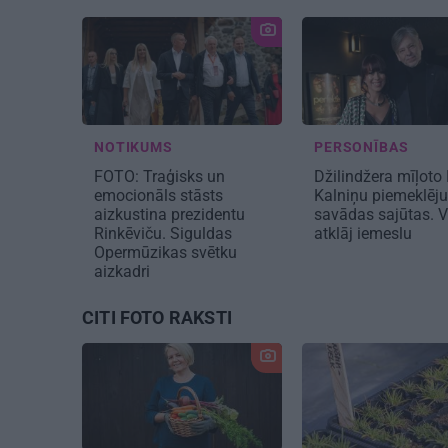
NOTIKUMS
PERSONĪBAS
FOTO: Traģisks un
Džilindžera mīļoto
emocionāls stāsts
Kalniņu piemeklēj
aizkustina prezidentu
savādas sajūtas. V
Rinkēviču. Siguldas
atklāj iemeslu
Opermūzikas svētku
aizkadri
CITI FOTO RAKSTI