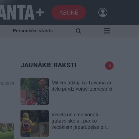
ABONĒ
Personisks stāsts
JAUNĀKIE RAKSTI
Millers atklāj, kā Taivānā ar
03.2019
dēlu pārdzīvojuši zemestrīci
Vesels un emocionāli
gatavs skolai: par ko
vecākiem jāparūpējas pirms
mācību gada sākuma