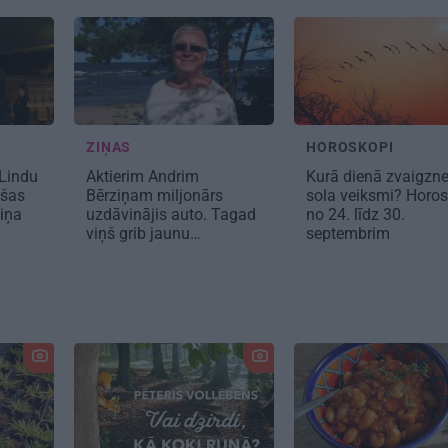
ZIŅAS
HOROSKOPI
 Lindu
Aktierim Andrim
Kurā dienā zvaigzne
ušas
Bērziņam miljonārs
sola veiksmi?
Horo
iņa
uzdāvinājis auto. Tagad
no 24. līdz 30.
viņš grib jaunu…
septembrim