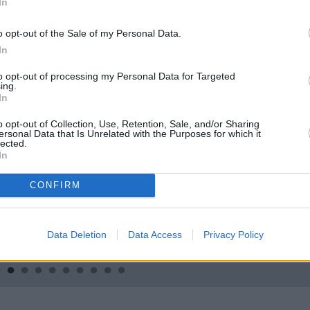
In
o opt-out of the Sale of my Personal Data.
In
to opt-out of processing my Personal Data for Targeted
ing.
In
o opt-out of Collection, Use, Retention, Sale, and/or Sharing
ersonal Data that Is Unrelated with the Purposes for which it
lected.
In
TS
REKLĀMRAKSTS
REKLĀMRA
CONFIRM
 spēles
Matu otrais cēliens
Pēteris Zāl
iepazīsti
prāta māks
troauto
Data Deletion
Data Access
Privacy Policy