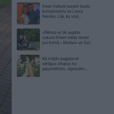
Inese Vaikule saņem īpašu
komplimentu no Laura
Reinika. Lūk, ko viņš
pamanījis!
«Bērnus ar tik augstu
cukura līmeni mēdz ievest
jau komā.» Madara un Gatis
par dzīvi ar dēla diabētu
Kā mājās pagatavot
vērtīgus sīrupus no
piparmētrām, vīgriezēm,
rozēm un citiem augiem