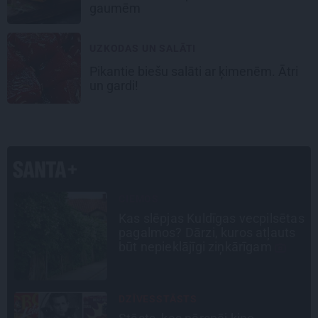
gaumēm
UZKODAS UN SALĀTI
Pikantie
biešu salāti
ar ķimenēm. Ātri
un gardi!
STIPRAIS STĀSTS
as
«Bērnus ar tik augstu cukura
līmeni mēdz ievest jau komā.»
Madara un Gatis par dzīvi ar dēla
diabētu
TAVS ĀRSTS