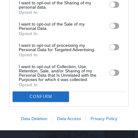
I want to opt-out of the Sharing of my
personal data.
Opted In
VESELĪBA
ZIŅAS
I want to opt-out of the Sale of my
Personal Data.
Opted In
I want to opt-out of processing my
Personal Data for Targeted Advertising.
Opted In
I want to opt-out of Collection, Use,
Retention, Sale, and/or Sharing of my
Personal Data that Is Unrelated with the
Purposes for which it was collected.
Brūsa Vilisa sieva atklāj,
Slavenā
Tutas lietu
Opted In
par ko šovasar jutusies
aktrise Liene Sebre atklāj
CONFIRM
vainīga sava slimā vīra
vienkāršu veidu, kā
priekšā
iedarbināt vielmaiņu
Data Deletion
Data Access
Privacy Policy
ATTIECĪBAS