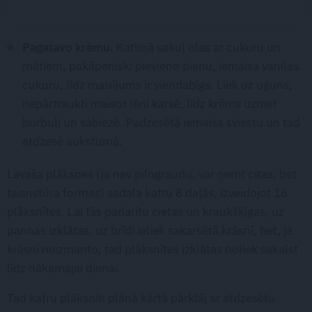
Pagatavo krēmu.
Katliņā sakuļ olas ar cukuru un
miltiem, pakāpeniski pievieno pienu, iemaisa vaniļas
cukuru, līdz maisījums ir viendabīgs. Liek uz uguns,
nepārtraukti maisot lēni karsē, līdz krēms uzmet
burbuli un sabiezē. Padzesētā iemaisa sviestu un tad
atdzesē aukstumā.
Lavaša plāksnes (ja nav pilngraudu, var ņemt citas, bet
taisnstūra formas) sadala katru 8 daļās, izveidojot 16
plāksnītes. Lai tās padarītu cietas un kraukšķīgas, uz
pannas izklātas, uz brīdi ieliek sakarsētā krāsnī, bet, ja
krāsni neizmanto, tad plāksnītes izklātas noliek sakalst
līdz nākamajai dienai.
Tad katru plāksnīti plānā kārtā pārklāj ar atdzesētu