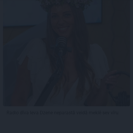
Radio dīva Ieva Dzene neparastā veidā meklē sev vīru