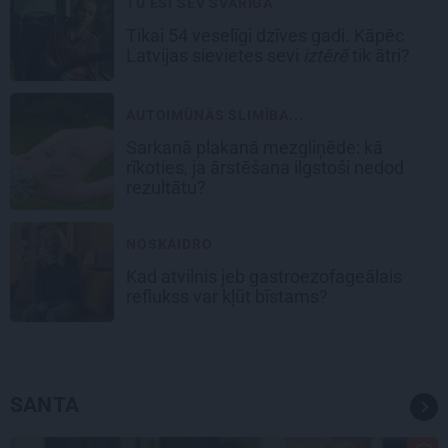
TU ESI SEV SVARĪGA
Tikai 54 veselīgi dzīves gadi. Kāpēc
Latvijas sievietes sevi
iztērē
tik ātri?
AUTOIMŪNĀS SLIMĪBA...
Sarkanā plakanā mezgliņēde: kā
rīkoties, ja ārstēšana ilgstoši nedod
rezultātu?
NOSKAIDRO
Kad atvilnis jeb gastroezofageālais
reflukss var kļūt bīstams?
SANTA