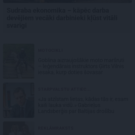
Sudraba ekonomika – kāpēc darba
devējiem vecāki darbinieki kļūst vitāli
svarīgi
MOTOCIKLI
Goblina aizraujošākie moto maršruti
– leģendārais instruktors Ģirts Vilnis
iesaka, kurp doties šovasar
STARPVALSTU ATTIEC...
«Ja atzīstam lietas, kādas tās ir, esam
kaili lauka vidū.» Gabrieļus
Landsberģis par Baltijas drošību
REKLĀMRAKSTS