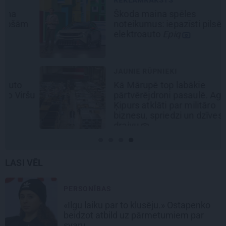
REKLĀMRAKSTS
Škoda maina spēles
noteikumus: iepazīsti pilsētas
elektroauto
Epiq
JAUNIE RŪPNIEKI
Kā Mārupē top labākie
šu
pārtvērējdroni pasaulē. Agris
Ķipurs atklāti par militāro
biznesu, spriedzi un dzīves
draivu
LASI VĒL
PERSONĪBAS
«Ilgu laiku par to klusēju.» Ostapenko
beidzot atbild uz pārmetumiem par
svaru