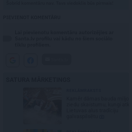
Šobrīd komentāru nav. Tavs viedoklis būs pirmais!
PIEVIENOT KOMENTĀRU
Lai pievienotu komentāru autorizējies ar
Santa.lv profilu vai kādu no šiem sociālo
tīklu profiliem.
Santa.lv
SATURA MĀRKETINGS
REKLĀMRAKSTS
Kamēr dāmas bauda miljoniem
ziedu skaistumu, kungi atklāj
Lietuvas alus tradīciju
galvaspilsētu