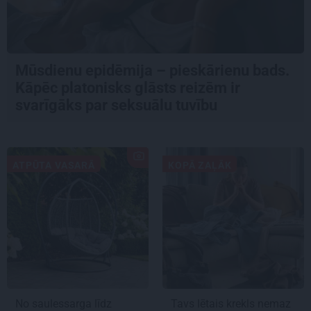
Mūsdienu epidēmija – pieskārienu bads.
Kāpēc platonisks glāsts reizēm ir
svarīgāks par seksuālu tuvību
ATPŪTA VASARĀ
KOPĀ ZAĻĀK
No saulessarga līdz
Tavs lētais krekls nemaz