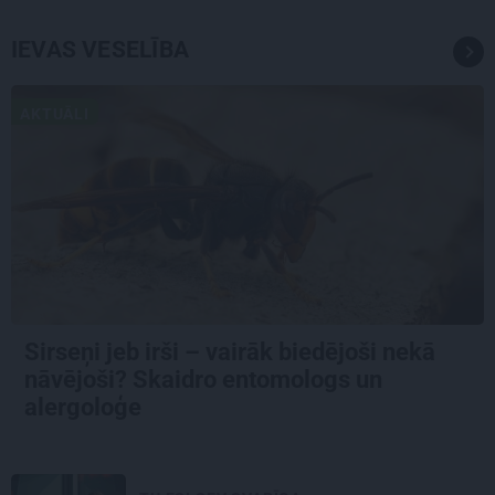
IEVAS VESELĪBA
AKTUĀLI
Sirseņi jeb irši – vairāk biedējoši nekā
nāvējoši? Skaidro entomologs un
alergoloģe