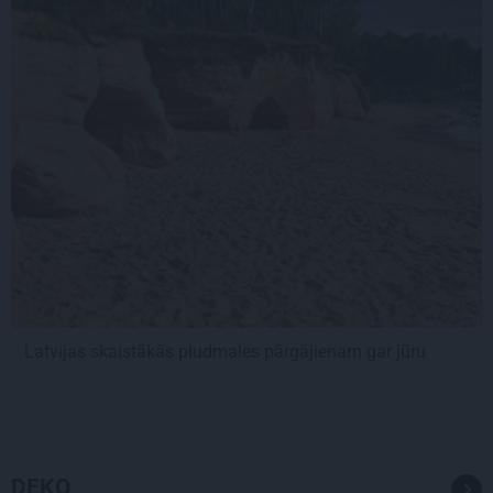
Latvijas skaistākās pludmales pārgājienam gar jūru
DEKO