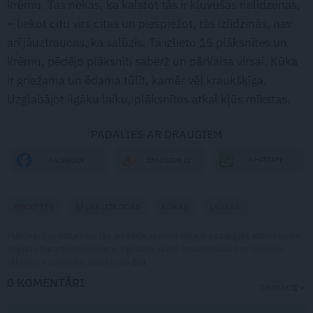
krēmu. Tas nekas, ka kalstot tās ir kļuvušas nelīdzenas,
– liekot citu virs citas un piespiežot, tās izlīdzinās, nav
arī jāuztraucas, ka salūzīs. Tā izlieto 15 plāksnītes un
krēmu, pēdējo plāksnīti saberž un pārkaisa virsai. Kūka
ir griežama un ēdama tūlīt, kamēr vēl kraukšķīga.
Uzglabājot ilgāku laiku, plāksnītes atkal kļūs mīkstas.
PADALIES AR DRAUGIEM
WHATSAPP
FACEBOOK
DRAUGIEM.LV
RECEPTES
SĀĻĀS UZKODAS
KŪKAS
LAVAŠS
Publikācijas saturs vai tās jebkāda apjoma daļa ir aizsargāts autortiesību
objekts Autortiesību likuma izpratnē, un tā izmantošana bez izdevēja
atļaujas ir aizliegta. Vairāk lasi
šeit
0 KOMENTĀRI
JAUNĀKIE