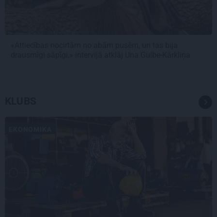
«Attiecības nocirtām no abām pusēm, un tas bija
drausmīgi sāpīgi,» intervijā atklāj Una Gulbe-Kārkliņa
KLUBS
EKONOMIKA