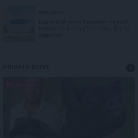
HOROSKOPI
Nekas šajā periodā nenotiek nejauši.
Horoskops visām zīmēm no 6. līdz 12.
augustam
PRIVĀTĀ DZĪVE
INTERESANTI