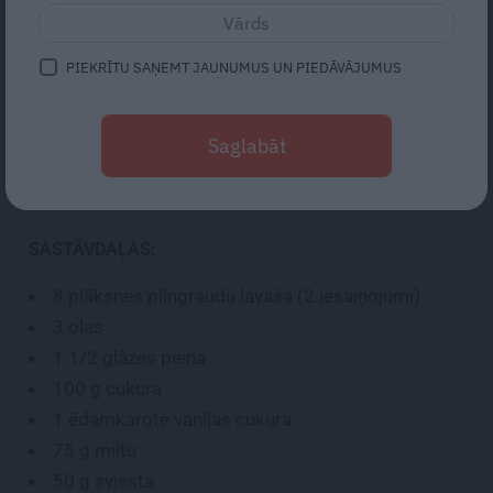
5
vērtējums (
2
)
PIEKRĪTU SAŅEMT JAUNUMUS UN PIEDĀVĀJUMUS
Daudziem
Napoleons
šķiet viena no vissarežģītāk
pagatavojamajām kūkām, taču mēs varam apsolīt, ka
Saglabāt
šāds
Napoleona
izpildījums būs pa spēkam par pilnīgam
iesācējam virtuvē.
SASTĀVDAĻAS:
8
plāksnes pilngraudu lavaša (2 iesaiņojumi)
3
olas
1
1/2
glāzes piena
100 g
cukura
1 ēdamkarote
vaniļas cukura
75 g
miltu
50 g
sviesta