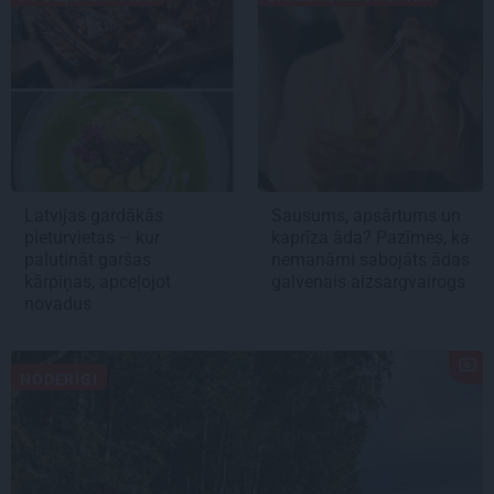
Latvijas gardākās
Sausums, apsārtums un
pieturvietas – kur
kaprīza āda? Pazīmes, ka
palutināt garšas
nemanāmi sabojāts ādas
kārpiņas, apceļojot
galvenais aizsargvairogs
novadus
NODERĪGI