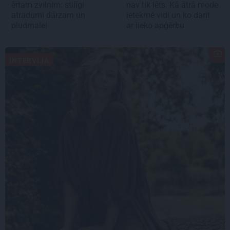
ērtam zvilnim: stilīgi
nav tik lēts. Kā ātrā mode
atradumi dārzam un
ietekmē vidi un ko darīt
pludmalei
ar lieko apģērbu
INTERVIJA