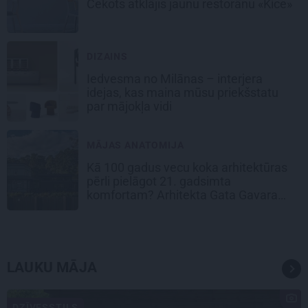
Cekots atklājis jaunu restorānu «Kíce»
DIZAINS
Iedvesma no Milānas – interjera
idejas, kas maina mūsu priekšstatu
par mājokļa vidi
MĀJAS ANATOMIJA
Kā 100 gadus vecu koka arhitektūras
pērli pielāgot 21. gadsimta
komfortam? Arhitekta Gata Gavara
pieredze
LAUKU MĀJA
DZĪVESSTILS