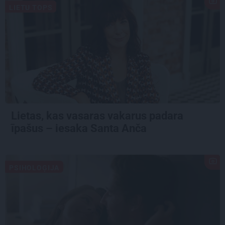
LIETU TOPS
Lietas, kas vasaras vakarus padara
īpašus – iesaka Santa Anča
PSIHOLOĢIJA