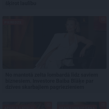
šķirot laulību
PIEREDZE
No mantotā zelta lombardā līdz saviem
biznesiem. Investore Baiba Blāķe par
dzīves skarbajiem pagriezieniem
APCEĻO LATVIJU
SKAISTUMKOPŠANA