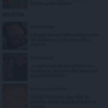
mācību gada sākuma
RECEPTES
PAMATĒDIENI
Lai gaļa kūst uz mēles: soli pa solim
līdz
sulīgam un mīkstam svētku
cepetim
PERSONĪBAS
«Latviešu valodā lamuvārdu nav!»
Iespējams, nenopietnākā saruna ar
Kasparu Kambalu
VISTAS GAĻAS ĒDIEN...
Sildošā
Taizemes zupa
tikai 30
minūtēs. Uzņēmējas Ilzes Auzeres
recepte