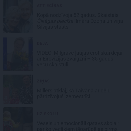
ATTIECĪBAS
Kopā nodzīvoja 52 gadus. Skaistais
Čikāgas piecīša
Ilmāra Dzeņa un viņa
Silvijas stāsts
DEJA
VIDEO: Mīlgrāve ļaujas erotiskai dejai
ar Eirovīzijas zvaigzni – 35 gadus
vecu skaistuli
ZIŅAS
Millers atklāj, kā Taivānā ar dēlu
pārdzīvojuši zemestrīci
UZ SKOLU
Vesels un emocionāli gatavs skolai:
par ko vecākiem jāparūpējas pirms