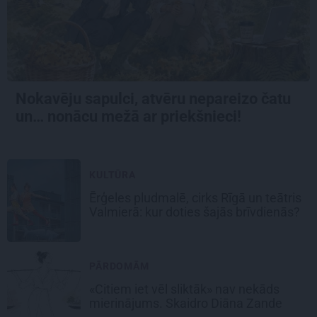
Nokavēju sapulci, atvēru nepareizo čatu
un… nonācu mežā ar priekšnieci!
KULTŪRA
Ērģeles pludmalē, cirks Rīgā un teātris
Valmierā: kur doties šajās brīvdienās?
PĀRDOMĀM
«Citiem iet vēl sliktāk» nav nekāds
mierinājums. Skaidro Diāna Zande