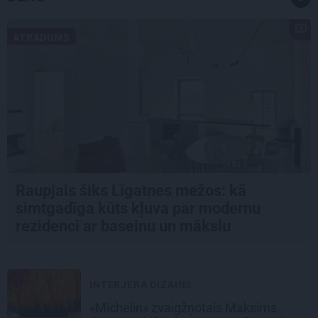
ATRADUMS
Raupjais šiks Līgatnes mežos: kā
simtgadīga kūts kļuva par modernu
rezidenci ar baseinu un mākslu
INTERJERA DIZAINS
«Michelin» zvaigžņotais Maksims