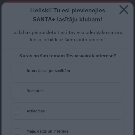
Abonē
Lieliski! Tu esi pievienojies
SANTA+ lasītāju klubam!
RECEPTES
NODERĪGI
JAUNĀKAIS
POPULĀRĀKAIS
Lai labāk piemeklētu tieši Tev visnoderīgāko saturu,
lūdzu, atbildi uz šiem jautājumiem:
Kuras no šīm tēmām Tev visvairāk interesē?
Neceptais lavaša
Napoleons
— pa spēkam pat iesācējam
Intervijas ar personībām
RECEPTES
22.05.2021
Receptes
Daina Lapiņa
daina.lapina@santa.lv
Attiecības
Māja, dārzs un interjers