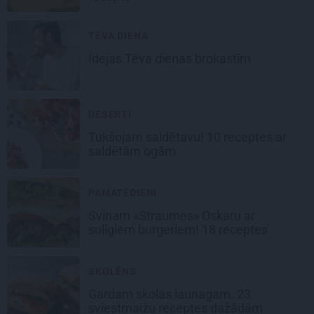
TĒVA DIENA
Idejas
Tēva dienas
brokastīm
DESERTI
Tukšojam saldētavu! 10 receptes ar
saldētām ogām
PAMATĒDIENI
Svinam «Straumes» Oskaru ar
sulīgiem burgeriem
! 18 receptes
SKOLĒNS
Gardam skolas launagam.
23
sviestmaižu receptes dažādām