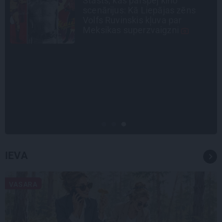
«Manā kabinetā bijusi teju visa
Liepāja.» Ārste Ingrīda
Gardovska par vairāk nekā 50
gadiem medicīnā
CEĻOJUMA PLĀNS
Draudzeņu ceļojums bez
drāmām: noderīgi padomi
plānošanai un 16 galamērķu
idejas
IEVA
VASARA