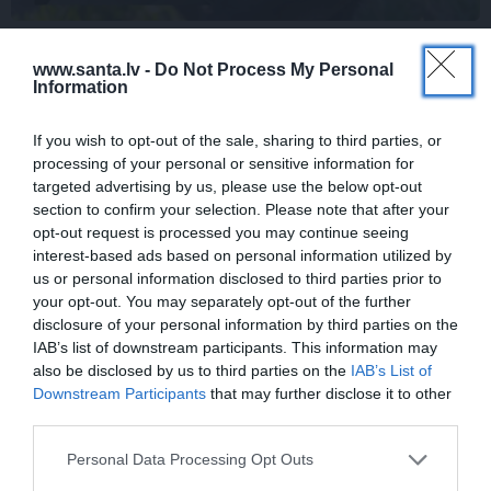
VIDEO: Slavenās pundurcūkas saimnieks
www.santa.lv -
Do Not Process My Personal
pēc mīluļa nāves ticis pie cita Žorika.
Information
Dzimusi jauna zvaigzne
If you wish to opt-out of the sale, sharing to third parties, or
processing of your personal or sensitive information for
targeted advertising by us, please use the below opt-out
STILS
section to confirm your selection. Please note that after your
opt-out request is processed you may continue seeing
interest-based ads based on personal information utilized by
us or personal information disclosed to third parties prior to
your opt-out. You may separately opt-out of the further
disclosure of your personal information by third parties on the
IAB’s list of downstream participants. This information may
also be disclosed by us to third parties on the
IAB’s List of
Downstream Participants
that may further disclose it to other
third parties.
Repšes bijusī sieva pucējas kā jauna
meitene un atklāj sava lieliskā auguma
Personal Data Processing Opt Outs
noslēpumu