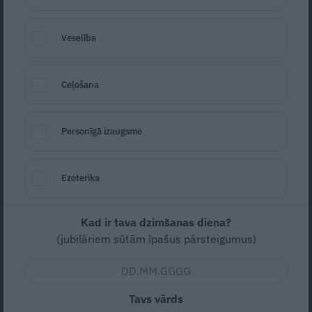
Veselība
Ceļošana
Neceptais lavaša
Foto: No izdevniecības Žurnāls Santa
Personīgā izaugsme
Napoleons
arhīva
Seko
Santa.lv Google
Ezoterika
Zema
Vidējas
Kad ir tava dzimšanas diena?
8
20m (sagatavošanās)
(jubilāriem sūtām īpašus pārsteigumus)
20m (pagatavošana)
40m (kopā)
Tavs vārds