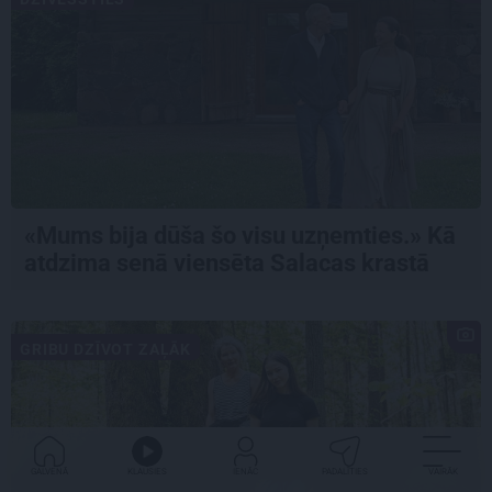
«Mums bija dūša šo visu uzņemties.» Kā
atdzima senā viensēta Salacas krastā
GRIBU DZĪVOT ZAĻĀK
GALVENĀ
KLAUSIES
IENĀC
PADALĪTIES
VAIRĀK