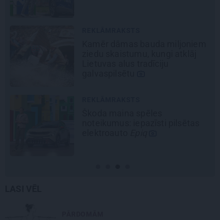
REKLĀMRAKSTS
Pieaugušo dzimšanas diena
Rīgā, idejas atmiņā paliekošām
svinībām
JAUNIE RŪPNIEKI
Kā Mārupē top labākie
pārtvērējdroni pasaulē. Agris
Ķipurs atklāti par militāro
biznesu, spriedzi un dzīves
draivu
LASI VĒL
PĀRDOMĀM