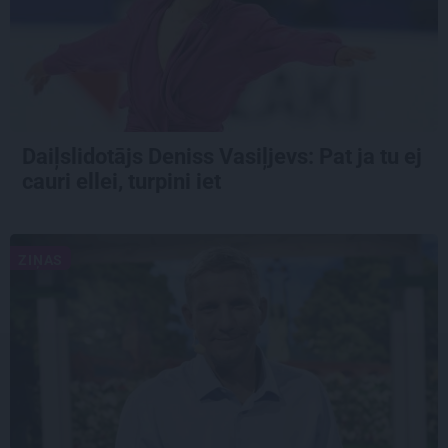
Daiļslidotājs Deniss Vasiļjevs: Pat ja tu ej
cauri ellei, turpini iet
ZIŅAS