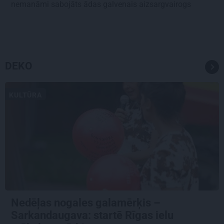
nemanāmi sabojāts ādas galvenais aizsargvairogs
DEKO
KULTŪRA
Nedēļas nogales galamērķis –
Sarkandaugava: startē Rīgas ielu