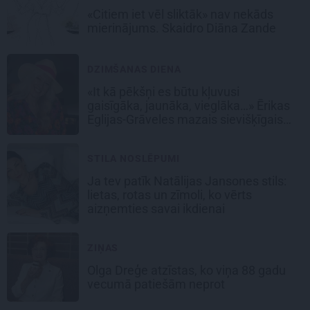
«Citiem iet vēl sliktāk» nav nekāds
mierinājums. Skaidro Diāna Zande
DZIMŠANAS DIENA
«It kā pēkšņi es būtu kļuvusi
gaisīgāka, jaunāka, vieglāka…» Ērikas
Eglijas-Grāveles mazais sievišķīgais
noslēpums
STILA NOSLĒPUMI
Ja tev patīk Natālijas Jansones stils:
lietas, rotas un zīmoli, ko vērts
aizņemties savai ikdienai
ZIŅAS
Olga Dreģe atzīstas, ko viņa 88 gadu
vecumā patiešām neprot