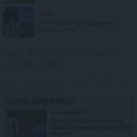
TESTS
TESTS:
Kurš Rīgas mikrorajons
redzams attēlā?
MŪZIKA
RENĀRS KAUPERS
TESTI
SLAVENĪBAS
PERSONĪBAS
PRĀTA VĒTRA
Publikācijas saturs vai tās jebkāda apjoma daļa ir aizsargāts autortiesību
objekts Autortiesību likuma izpratnē, un tā izmantošana bez izdevēja
atļaujas ir aizliegta. Vairāk lasi
šeit
SATURA MĀRKETINGS
REKLĀMRAKSTS
Matu otrais cēliens
šu