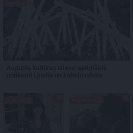
KULTŪRA
Augusta kultūras izlase: spilgtākie
notikumi Latvijā un kaimiņvalstīs
LIETU TOPS
PSIHOLOĢIJA