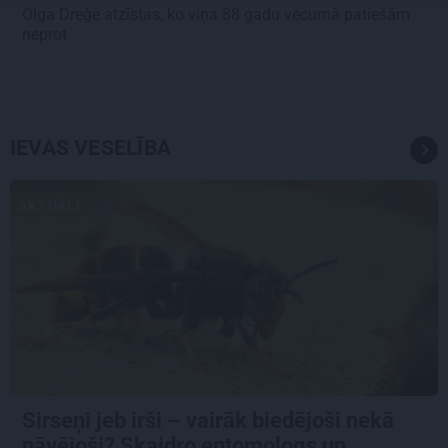
Olga Dreģe atzīstas, ko viņa 88 gadu vecumā patiešām
neprot
IEVAS VESELĪBA
AKTUĀLI
Sirseņi jeb irši – vairāk biedējoši nekā
nāvējoši? Skaidro entomologs un