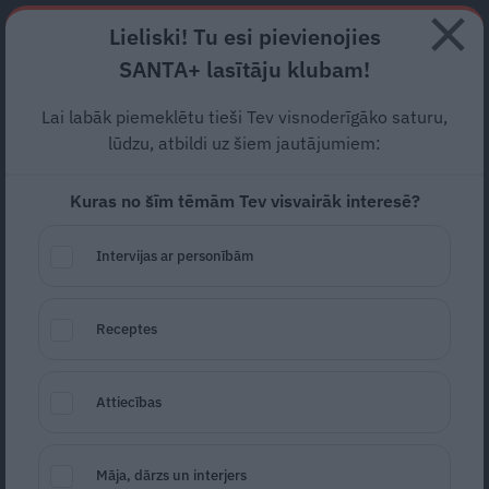
Abonē
Lieliski! Tu esi pievienojies
SANTA+ lasītāju klubam!
RECEPTES
NODERĪGI
JAUNĀKAIS
POPULĀRĀKAIS
Lai labāk piemeklētu tieši Tev visnoderīgāko saturu,
TESTS: Cik daudz zini par
lūdzu, atbildi uz šiem jautājumiem:
prātnieku
Renāru Kauperu?
Kuras no šīm tēmām Tev visvairāk interesē?
MŪZIKA
01.09.2024
Intervijas ar personībām
Estere Jansone
portals@santa.lv
Receptes
Šodien grupas
Prāta vētra
līderis Renārs
Kaupers svin apaļu 50 gadu jubileju. Mūzikā
Attiecības
Kaupers ar grupas biedriem darbojas jau
vairāk kā 30 gadu un par savām
profesionālajām gaitām allaž bijis atklāts ar
Māja, dārzs un interjers