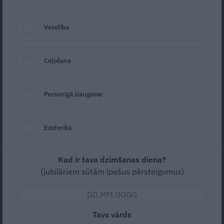
presi un faniem. Izpildi testu un noskaidro,
cik daudz atceries par Kaupera karjeras un
Veselība
dzīves līkločiem!
Ceļošana
Personīgā izaugsme
Ezoterika
Kad ir tava dzimšanas diena?
(jubilāriem sūtām īpašus pārsteigumus)
Foto: Publicitātes attēls
Kura ir Kaupera dzimtā pilsēta?
Tavs vārds