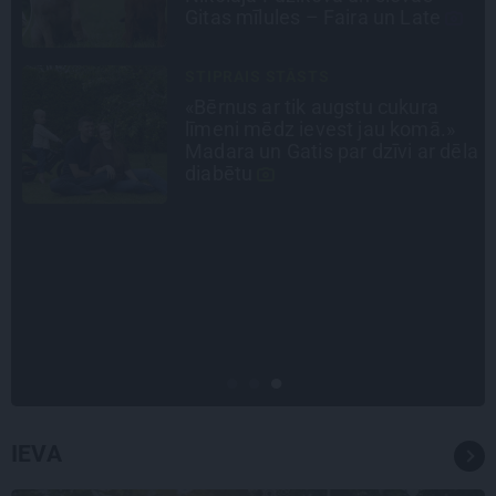
Timrota
CIEMOS
«Vectēvam vajadzēja to vērienu
būvējot.» Kā Grišānu ģimene
la
atjauno senās dzimtas mājas
INTERVIJA
Es gribu spēlēties tālāk! Sonora
Vaice atklāti par krīzēm, bērniem
un jauno profesiju
IEVA