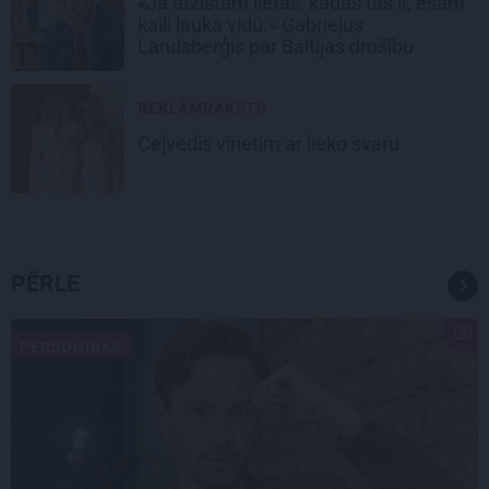
«Ja atzīstam lietas, kādas tās ir, esam
kaili lauka vidū.» Gabrieļus
Landsberģis par Baltijas drošību
REKLĀMRAKSTS
Ceļvedis vīrietim ar lieko svaru
PĒRLE
PERSONĪBAS