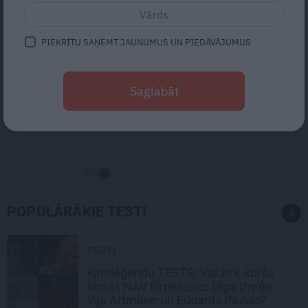
RĪGA
PIEKRĪTU SAŅEMT JAUNUMUS UN PIEDĀVĀJUMUS
DOBELE
Saglabāt
JELGAVA
KULDĪGA
POPULĀRĀKIE TESTI
TESTI
Kinoleģendu TESTS: Vai zini, kurās
filmās
NAV filmējusies Olga Dreģe,
Vija Artmane un Eduards Pāvuls?