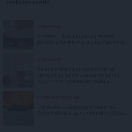
mākslas svētki
ATRADUMS
Virziens – jūra: Lauderu ģimenes
bezbēdīgi laiskā miera osta Pūrciemā
ATRADUMS
Raupjais šiks Līgatnes mežos: kā
simtgadīga kūts kļuva par modernu
rezidenci ar baseinu un mākslu
INTERJERA DIZAINS
«Michelin» zvaigžņotais Maksims
Cekots atklājis jaunu restorānu «Kíce»