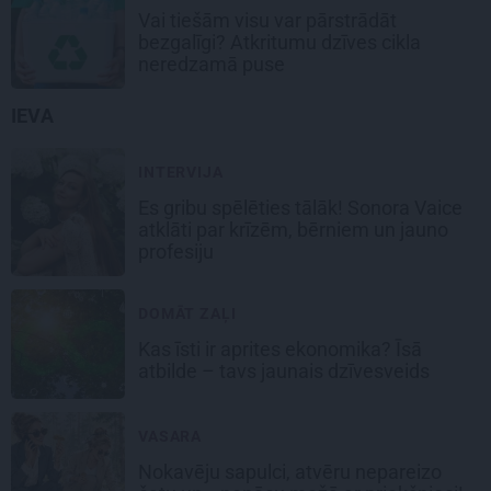
Vai tiešām visu var pārstrādāt
bezgalīgi? Atkritumu dzīves cikla
neredzamā puse
IEVA
INTERVIJA
Es gribu spēlēties tālāk! Sonora Vaice
atklāti par krīzēm, bērniem un jauno
profesiju
DOMĀT ZAĻI
Kas īsti ir aprites ekonomika? Īsā
atbilde – tavs jaunais dzīvesveids
VASARA
Nokavēju sapulci, atvēru nepareizo