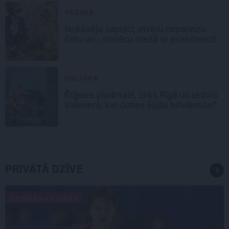
VASARA
Nokavēju sapulci, atvēru nepareizo
čatu un… nonācu mežā ar priekšnieci!
KULTŪRA
Ērģeles pludmalē, cirks Rīgā un teātris
Valmierā: kur doties šajās brīvdienās?
PRIVĀTĀ DZĪVE
DZIMŠANAS DIENA