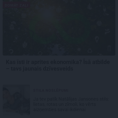
DOMĀT ZAĻI
Kas īsti ir aprites ekonomika? Īsā atbilde
– tavs jaunais dzīvesveids
STILA NOSLĒPUMI
Ja tev patīk Natālijas Jansones stils:
lietas, rotas un zīmoli, ko vērts
aizņemties savai ikdienai