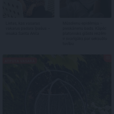
Lietas, kas vasaras
Mūsdienu epidēmija –
vakarus padara īpašus –
pieskārienu bads. Kāpēc
iesaka Santa Anča
platonisks glāsts reizēm
ir svarīgāks par seksuālu
tuvību
ATPŪTA VASARĀ