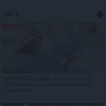
SANTA
LASĀMVIELA
No smeldzīga trillera līdz vasarīgam
mīlas stāstam: piecas grāmatas tavai
lasāmvielai