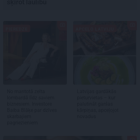
šķirot laulību
PIEREDZE
APCEĻO LATVIJU
No mantotā zelta
Latvijas gardākās
lombardā līdz saviem
pieturvietas – kur
biznesiem. Investore
palutināt garšas
Baiba Blāķe par dzīves
kārpiņas, apceļojot
skarbajiem
novadus
pagriezieniem