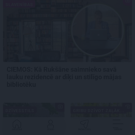
SLAVENĪBAS
CIEMOS: Kā Rukšāne saimnieko savā
lauku rezidencē ar dīķi un stilīgo mājas
bibliotēku
DZĪVESSTILS
GRIBU DZĪVOT ZAĻĀK...
GALVENĀ
IENĀC
PADALĪTIES
VAIRĀK