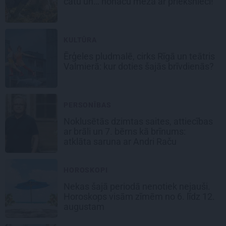
čatu un… nonācu mežā ar priekšnieci!
KULTŪRA
Ērģeles pludmalē, cirks Rīgā un teātris
Valmierā: kur doties šajās brīvdienās?
PERSONĪBAS
Noklusētās dzimtas saites, attiecības
ar brāli un 7. bērns kā brīnums:
atklāta saruna ar Andri Raču
HOROSKOPI
Nekas šajā periodā nenotiek nejauši.
Horoskops visām zīmēm no 6. līdz 12.
augustam