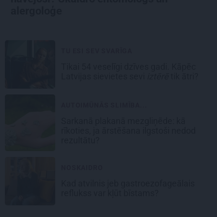
alergoloģe
TU ESI SEV SVARĪGA
Tikai 54 veselīgi dzīves gadi. Kāpēc
Latvijas sievietes sevi
iztērē
tik ātri?
AUTOIMŪNĀS SLIMĪBA...
Sarkanā plakanā mezgliņēde: kā
rīkoties, ja ārstēšana ilgstoši nedod
rezultātu?
NOSKAIDRO
Kad atvilnis jeb gastroezofageālais
reflukss var kļūt bīstams?