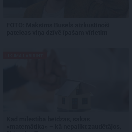
FOTO: Maksims Busels aizkustinoši
pateicas viņa dzīvē īpašam vīrietim
LIKUMA LABIRINTI
Kad mīlestība beidzas, sākas
«matemātika» – kā nepalikt zaudētājos,