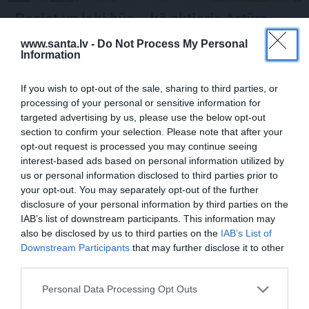
Rociet un labi būs – kā aktieris Artūrs
Skrastiņš uzlādējas jaunajai sezonai
www.santa.lv -
Do Not Process My Personal
Information
If you wish to opt-out of the sale, sharing to third parties, or
ĀRZEMĒS
SĒRU VĒSTS
processing of your personal or sensitive information for
targeted advertising by us, please use the below opt-out
section to confirm your selection. Please note that after your
opt-out request is processed you may continue seeing
interest-based ads based on personal information utilized by
us or personal information disclosed to third parties prior to
your opt-out. You may separately opt-out of the further
disclosure of your personal information by third parties on the
IAB’s list of downstream participants. This information may
«Smalkā stila» zvaigzne
Sēru vēsts: Meksikā miris
also be disclosed by us to third parties on the
IAB’s List of
seriāla filmēšanas laikā
populārais mūzikas
Downstream Participants
that may further disclose it to other
pārcietis smagu dzīves
apskatnieks Klāss Vāvere
third parties.
posmu. Kā tagad klājas
Emetam?
Personal Data Processing Opt Outs