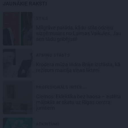
JAUNĀKIE RAKSTI
STILS
Mīlgrāve parāda, kādu stila odziņu
aizņēmusies no Laimas Vaikules. Jau
sen tādu gribējusi!
ATMIŅU STĀSTS
Krodera mūza Indra Briķe izstāsta, kā
režisors mainīja viņas likteni
PROFESIONĀLS INTER...
Ciemos: Eklektika bez haosa – estēta
mājoklis ar skatu uz Rīgas centra
jumtiem
ATKRITUMI