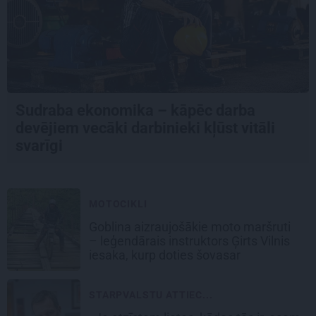
Sudraba ekonomika – kāpēc darba
devējiem vecāki darbinieki kļūst vitāli
svarīgi
MOTOCIKLI
Goblina aizraujošākie moto maršruti
– leģendārais instruktors Ģirts Vilnis
iesaka, kurp doties šovasar
STARPVALSTU ATTIEC...