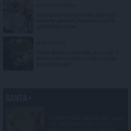
CEĻOJUMA PLĀNS
Draudzeņu ceļojums bez drāmām:
noderīgi padomi plānošanai un 16
galamērķu idejas
IEVA VIRTUVĒ
Ideāli skābēti, mazsālīti un svaigi: 7
gurķu laika receptes iesaka Latvijā
populāri ļaudis
INTERVIJA
s
Tumši samtaina balss un
tērauda mugurkauls. Raimonda
Paula jaunā mūza – Gerda