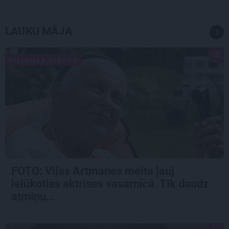
LAUKU MĀJA
PIEMIŅAS STĀSTS
FOTO:
Vijas Artmanes meita
ļauj
ielūkoties aktrises vasarnīcā. Tik daudz
atmiņu…