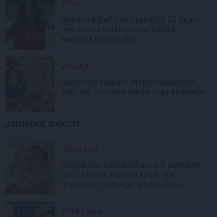
STILS
Repšes bijusī sieva pucējas kā jauna
meitene un atklāj sava lieliskā
auguma noslēpumu
VASARA
Nokavēju sapulci, atvēru nepareizo
čatu un… nonācu mežā ar priekšnieci!
JAUNĀKIE RAKSTI
INTERVIJA
Grūtāk par atkailināšanos ir pieņemt
sevi. Aktrise Katrīna Kreile par
depresiju, mobingu un ceļu līdz
lielajām lomām
ATTIECĪBAS