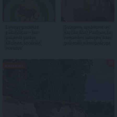
Latvijas gardākās
Sausums, apsārtums un
pieturvietas – kur
kaprīza āda? Pazīmes, ka
palutināt garšas
nemanāmi sabojāts ādas
kārpiņas, apceļojot
galvenais aizsargvairogs
novadus
NODERĪGI