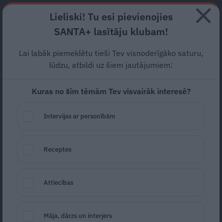
Abonē
Lieliski! Tu esi pievienojies
SANTA+ lasītāju klubam!
RECEPTES
NODERĪGI
JAUNĀKAIS
POPULĀRĀKAIS
Lai labāk piemeklētu tieši Tev visnoderīgāko saturu,
Aizvadītā gada populārākie
lūdzu, atbildi uz šiem jautājumiem:
atslēgas vārdi internetā —
Kuras no šīm tēmām Tev visvairāk interesē?
Skrāpē un laimē
Intervijas ar personībām
IZKLAIDE
13.12.2019
Santa.lv
Receptes
Redakcija
portals@santa.lv
Attiecības
Māja, dārzs un interjers