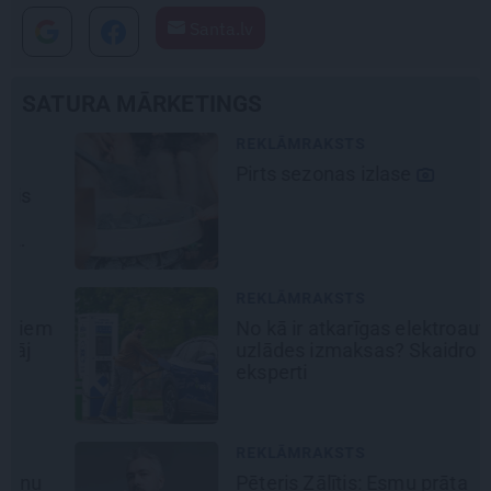
Santa.lv
SATURA MĀRKETINGS
REKLĀMRAKSTS
Pirts sezonas izlase
REKLĀMRAKSTS
No kā ir atkarīgas elektroauto
uzlādes izmaksas? Skaidro Viršu
eksperti
REKLĀMRAKSTS
Pēteris Zālītis: Esmu prāta