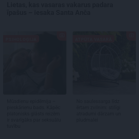
Lietas, kas vasaras vakarus padara
īpašus – iesaka Santa Anča
PSIHOLOĢIJA
ATPŪTA VASARĀ
Mūsdienu epidēmija –
No saulessarga līdz
pieskārienu bads. Kāpēc
ērtam zvilnim: stilīgi
platonisks glāsts reizēm
atradumi dārzam un
ir svarīgāks par seksuālu
pludmalei
tuvību