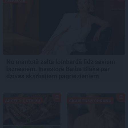
PIEREDZE
No mantotā zelta lombardā līdz saviem
biznesiem. Investore Baiba Blāķe par
dzīves skarbajiem pagriezieniem
APCEĻO LATVIJU
SKAISTUMKOPŠANA