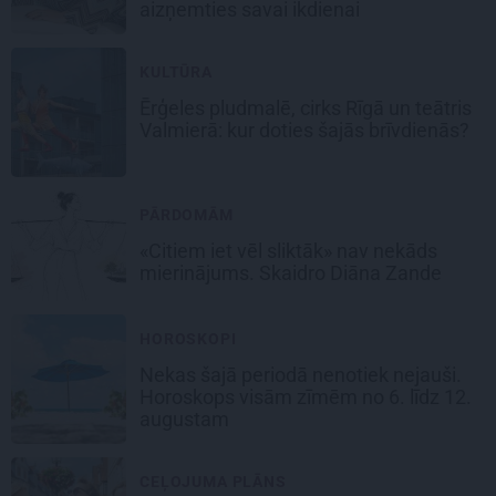
aizņemties savai ikdienai
KULTŪRA
Ērģeles pludmalē, cirks Rīgā un teātris
Valmierā: kur doties šajās brīvdienās?
PĀRDOMĀM
«Citiem iet vēl sliktāk» nav nekāds
mierinājums. Skaidro Diāna Zande
HOROSKOPI
Nekas šajā periodā nenotiek nejauši.
Horoskops visām zīmēm no 6. līdz 12.
augustam
CEĻOJUMA PLĀNS