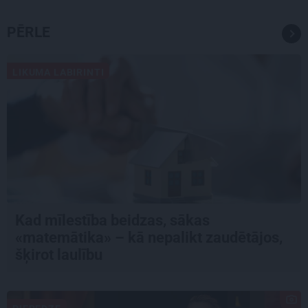
PĒRLE
LIKUMA LABIRINTI
Kad mīlestība beidzas, sākas
«matemātika» – kā nepalikt zaudētājos,
šķirot laulību