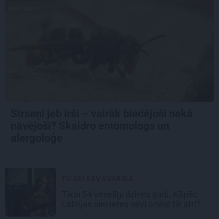
AKTUĀLI
Sirseņi jeb irši – vairāk biedējoši nekā
nāvējoši? Skaidro entomologs un
alergoloģe
TU ESI SEV SVARĪGA
Tikai 54 veselīgi dzīves gadi. Kāpēc
Latvijas sievietes sevi
iztērē
tik ātri?