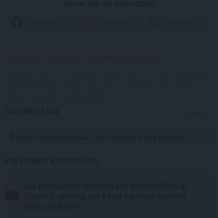
PADALIES AR DRAUGIEM
FACEBOOK
DRAUGIEM.LV
WHATSAPP
IZKLAIDE
AKTUĀLI
INTERNETS
GOOGLE
Publikācijas saturs vai tās jebkāda apjoma daļa ir aizsargāts autortiesību
objekts Autortiesību likuma izpratnē, un tā izmantošana bez izdevēja
atļaujas ir aizliegta. Vairāk lasi
šeit
0 KOMENTĀRI
JAUNĀKIE
Šobrīd komentāru nav. Tavs viedoklis būs pirmais!
PIEVIENOT KOMENTĀRU
Lai pievienotu komentāru autorizējies ar
Santa.lv profilu vai kādu no šiem sociālo
tīklu profiliem.