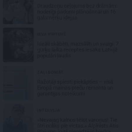
Draudzeņu ceļojums bez drāmām:
noderīgi padomi plānošanai un 16
galamērķu idejas
IEVA VIRTUVĒ
Ideāli skābēti, mazsālīti un svaigi: 7
gurķu laika receptes iesaka Latvijā
populāri ļaudis
ZAĻI DOMĀT
Ražotāji spiesti piekāpties – visā
Eiropā mainās preču remonta un
garantijas noteikumi
INTERVIJA
«Nevajag kalnos tēlot varoņus! Tie
ātri noliks pie vietas.» Alpīnists Atis
Plakans, kurš pieredzējis biedra