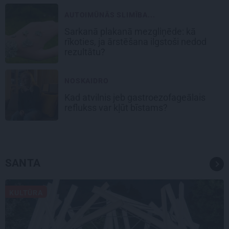
AUTOIMŪNĀS SLIMĪBA...
Sarkanā plakanā mezgliņēde: kā
rīkoties, ja ārstēšana ilgstoši nedod
rezultātu?
NOSKAIDRO
Kad atvilnis jeb gastroezofageālais
reflukss var kļūt bīstams?
SANTA
KULTŪRA