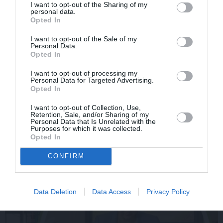
I want to opt-out of the Sharing of my
personal data.
Opted In
I want to opt-out of the Sale of my
Personal Data.
Opted In
I want to opt-out of processing my
Par ko latviešus šodien
FOTO: «Ja es šodien
Personal Data for Targeted Advertising.
apskauž spāņi, itāļi un
varētu satikt šo mazo
Opted In
vācieši? Viņi arī tagad
zēnu…» Dons pirms
gribētu būt Latvijā
koncerta dalījies ļoti
I want to opt-out of Collection, Use,
personiskā stāstā
Retention, Sale, and/or Sharing of my
Personal Data that Is Unrelated with the
Purposes for which it was collected.
Opted In
SLAVENĪBAS
CONFIRM
Data Deletion
Data Access
Privacy Policy