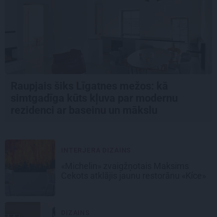
Raupjais šiks Līgatnes mežos: kā
simtgadīga kūts kļuva par modernu
rezidenci ar baseinu un mākslu
INTERJERA DIZAINS
«Michelin» zvaigžņotais Maksims
Cekots atklājis jaunu restorānu «Kíce»
DIZAINS