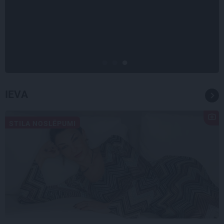
«Nevajag kalnos tēlot varoņus!
Tie ātri noliks pie vietas.»
Alpīnists Atis Plakans, kurš
pieredzējis biedra bojāeju
IEVA
STILA NOSLĒPUMI