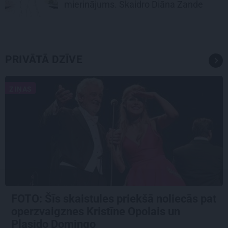
mierinājums. Skaidro Diāna Zande
PRIVĀTĀ DZĪVE
ZIŅAS
FOTO: Šīs skaistules priekšā noliecās pat
operzvaigznes Kristīne Opolais un
Plasido Domingo