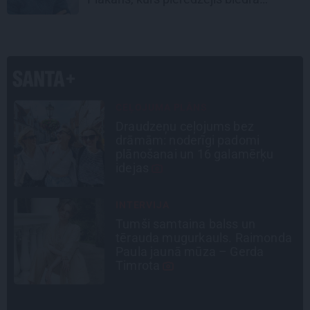
bojāeju
PERSONĪBAS
Noklusētās dzimtas saites,
attiecības ar brāli un 7. bērns kā
brīnums: atklāta saruna ar Andri
Raču
CIEMOS
Kas slēpjas Kuldīgas vecpilsētas
a
pagalmos? Dārzi, kuros atļauts
būt nepieklājīgi ziņkārīgam
INTERVIJA