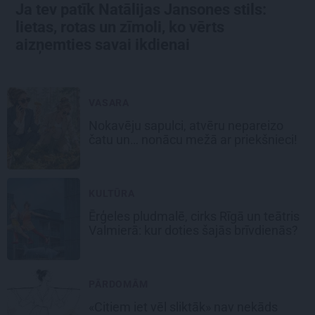
Ja tev patīk Natālijas Jansones stils:
lietas, rotas un zīmoli, ko vērts
aizņemties savai ikdienai
VASARA
Nokavēju sapulci, atvēru nepareizo
čatu un… nonācu mežā ar priekšnieci!
KULTŪRA
Ērģeles pludmalē, cirks Rīgā un teātris
Valmierā: kur doties šajās brīvdienās?
PĀRDOMĀM
«Citiem iet vēl sliktāk» nav nekāds