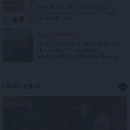
Iedvesma no Milānas – interjera
idejas, kas maina mūsu priekšstatu
par mājokļa vidi
MĀJAS ANATOMIJA
Kā 100 gadus vecu koka arhitektūras
pērli pielāgot 21. gadsimta
komfortam? Arhitekta Gata Gavara
pieredze
LAUKU MĀJA
DZĪVESSTILS