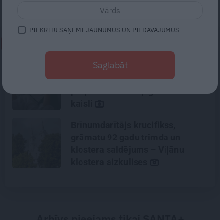
bet visvairāk meklētā filma:
Černobiļa
.
PIEKRĪTU SAŅEMT JAUNUMUS UN PIEDĀVĀJUMUS
NEPALAID GARĀM!
Saglabāt
Gribu tikai mīļi apskaut, bet viņš
– kaut ko vairāk. Kā izbeigt
pārpratumus starp glāstiem un
kaisli
Brīnumdarītājs krucifikss,
grāmatu 92 gadu trimda un
klostera saldējums – Viļānu
klostera aizkulises
Arhīvs pieejams tikai SANTA+