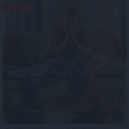
KOPĀ ZAĻĀK