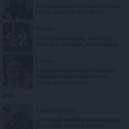
Par ko sievas priekšā visu mūžu jutās
vainīgs dzejnieks Jānis Peters
PIEMIŅA
FOTO: Ļaudis atvadās no mūžībā
aizsauktā narkologa Jāņa Strazdiņa
PIEMIŅA
«Viņa gatavojās pārejai.» Slavenās
folkloristes meita atceras Helmī
Staltes dzīves izskaņu
IEVA
STILA NOSLĒPUMI
Ja tev patīk Natālijas Jansones stils:
lietas, rotas un zīmoli, ko vērts