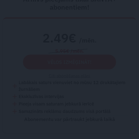
abonentiem!
2.49€
/mēn.
5.95€ /mēn.
VĒLOS IZMĒĢINĀT!
Citi abonēšanas plāni
Labākais saturs vienuviet no mūsu 12 drukātajiem
žurnāliem
Ekskluzīvas intervijas
Pieeja visam saturam jebkurā ierīcē
Samazināts reklāmu daudzums visā portālā
Abonementu var pārtraukt jebkurā laikā