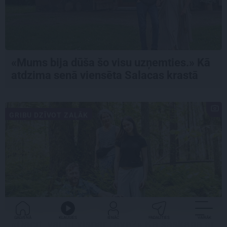
«Mums bija dūša šo visu uzņemties.» Kā
atdzima senā viensēta Salacas krastā
GRIBU DZĪVOT ZAĻĀK
GALVENĀ
KLAUSIES
IENĀC
PADALĪTIES
VAIRĀK
«Dacīt, vai tu vispār ravē?» Kā saskaņā ar