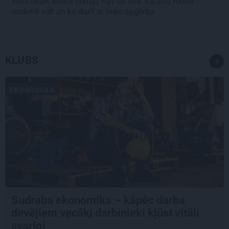
Tavs lētais krekls nemaz nav tik lēts. Kā ātrā mode
ietekmē vidi un ko darīt ar lieko apģērbu
KLUBS
EKONOMIKA
Sudraba ekonomika – kāpēc darba
devējiem vecāki darbinieki kļūst vitāli
svarīgi