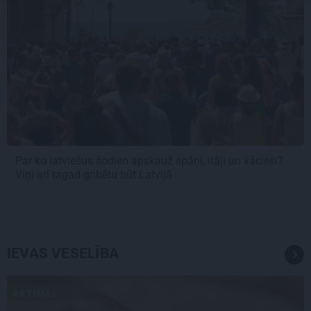
Par ko latviešus šodien apskauž spāņi, itāļi un vācieši?
Viņi arī tagad gribētu būt Latvijā
IEVAS VESELĪBA
AKTUĀLI