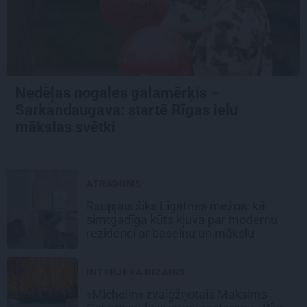
Nedēļas nogales galamērķis –
Sarkandaugava: startē Rīgas ielu
mākslas svētki
ATRADUMS
Raupjais šiks Līgatnes mežos: kā
simtgadīga kūts kļuva par modernu
rezidenci ar baseinu un mākslu
INTERJERA DIZAINS
«Michelin» zvaigžņotais Maksims