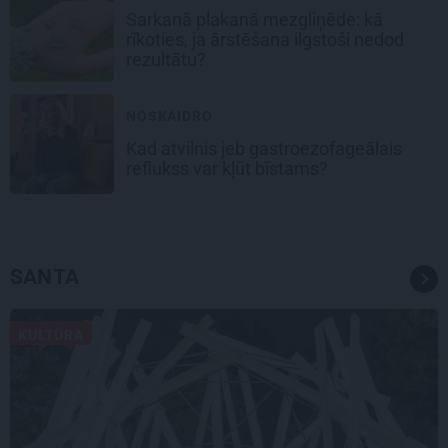
Sarkanā plakanā mezgliņēde: kā
rīkoties, ja ārstēšana ilgstoši nedod
rezultātu?
NOSKAIDRO
Kad atvilnis jeb gastroezofageālais
reflukss var kļūt bīstams?
SANTA
KULTŪRA