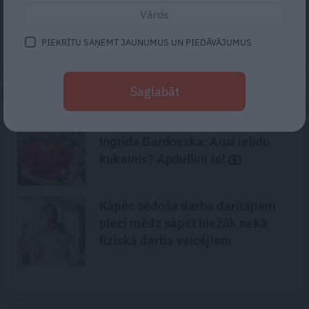
un kasko polišu atlīdzībām… Vai, kļūstot par
krāpšanas upuri, ir iespējams pierādīt savu
taisnību?
PIEKRĪTU SAŅEMT JAUNUMUS UN PIEDĀVĀJUMUS
Saglabāt
NEPALAID GARĀM!
Ausu, kakla un deguna ārste
Ingrīda Gardovska: Ausī ielido
kukainis? Apdullini to!
Kāpēc sēdoša darba darītājiem
pleci mēdz sāpēt biežāk nekā
fiziskā darba veicējiem