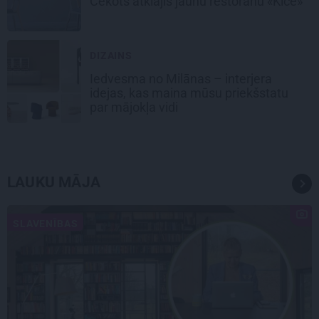
Cekots atklājis jaunu restorānu «Kíce»
DIZAINS
Iedvesma no Milānas – interjera
idejas, kas maina mūsu priekšstatu
par mājokļa vidi
LAUKU MĀJA
SLAVENĪBAS