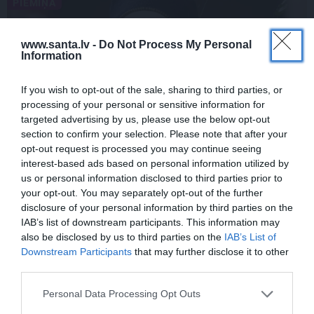
PIEMIŅA
www.santa.lv -
Do Not Process My Personal
Information
If you wish to opt-out of the sale, sharing to third parties, or
processing of your personal or sensitive information for
targeted advertising by us, please use the below opt-out
section to confirm your selection. Please note that after your
opt-out request is processed you may continue seeing
«Viņa gatavojās pārejai.» Slavenās
interest-based ads based on personal information utilized by
folkloristes meita atceras Helmī Staltes
us or personal information disclosed to third parties prior to
dzīves izskaņu
your opt-out. You may separately opt-out of the further
disclosure of your personal information by third parties on the
IAB’s list of downstream participants. This information may
also be disclosed by us to third parties on the
IAB’s List of
ZIŅAS
PERSONĪBAS
Downstream Participants
that may further disclose it to other
third parties.
Personal Data Processing Opt Outs