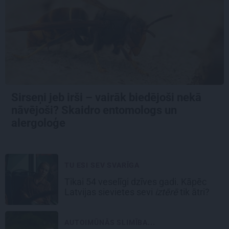
Sirseņi jeb irši – vairāk biedējoši nekā
nāvējoši? Skaidro entomologs un
alergoloģe
TU ESI SEV SVARĪGA
Tikai 54 veselīgi dzīves gadi. Kāpēc
Latvijas sievietes sevi
iztērē
tik ātri?
AUTOIMŪNĀS SLIMĪBA...