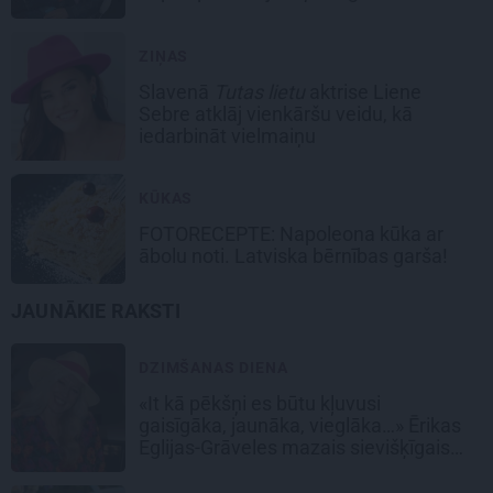
ZIŅAS
Slavenā
Tutas lietu
aktrise Liene
Sebre atklāj vienkāršu veidu, kā
iedarbināt vielmaiņu
KŪKAS
FOTORECEPTE:
Napoleona kūka
ar
ābolu noti. Latviska bērnības garša!
JAUNĀKIE RAKSTI
DZIMŠANAS DIENA
«It kā pēkšņi es būtu kļuvusi
gaisīgāka, jaunāka, vieglāka…» Ērikas
Eglijas-Grāveles mazais sievišķīgais
noslēpums