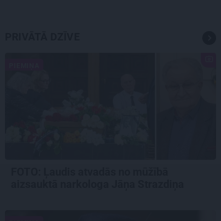
PRIVĀTĀ DZĪVE
PIEMIŅA
FOTO: Ļaudis atvadās no mūžībā
aizsauktā narkologa Jāņa Strazdiņa