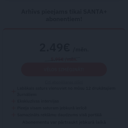
Arhīvs pieejams tikai SANTA+
abonentiem!
2.49€
/mēn.
5.95€ /mēn.
VĒLOS IZMĒĢINĀT!
Citi abonēšanas plāni
Labākais saturs vienuviet no mūsu 12 drukātajiem
žurnāliem
Ekskluzīvas intervijas
Pieeja visam saturam jebkurā ierīcē
Samazināts reklāmu daudzums visā portālā
Abonementu var pārtraukt jebkurā laikā