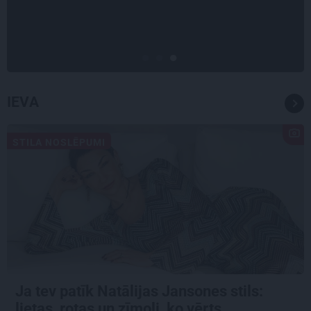
Madara un Gatis par dzīvi ar dēla
diabētu
IEVA
STILA NOSLĒPUMI
Ja tev patīk Natālijas Jansones stils:
lietas, rotas un zīmoli, ko vērts