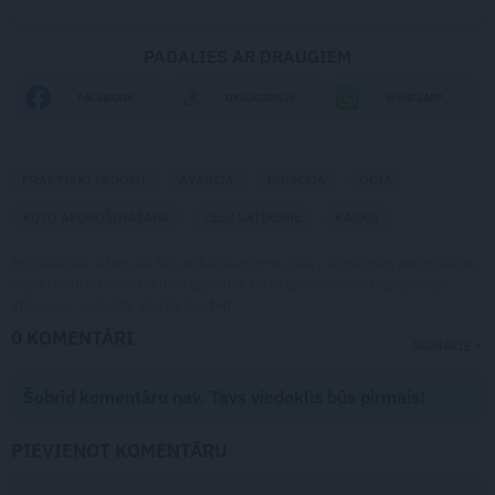
PADALIES AR DRAUGIEM
FACEBOOK
DRAUGIEM.LV
WHATSAPP
PRAKTISKI PADOMI
AVĀRIJA
POLICIJA
OCTA
AUTO APDROŠINĀŠANA
CEĻU SATIKSME
KASKO
Publikācijas saturs vai tās jebkāda apjoma daļa ir aizsargāts autortiesību
objekts Autortiesību likuma izpratnē, un tā izmantošana bez izdevēja
atļaujas ir aizliegta. Vairāk lasi
šeit
0 KOMENTĀRI
JAUNĀKIE
Šobrīd komentāru nav. Tavs viedoklis būs pirmais!
PIEVIENOT KOMENTĀRU