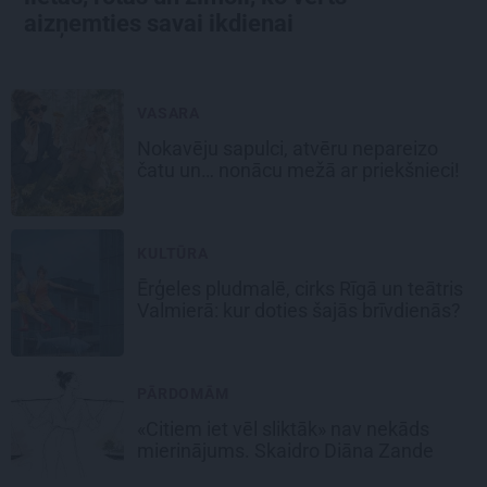
aizņemties savai ikdienai
VASARA
Nokavēju sapulci, atvēru nepareizo
čatu un… nonācu mežā ar priekšnieci!
KULTŪRA
Ērģeles pludmalē, cirks Rīgā un teātris
Valmierā: kur doties šajās brīvdienās?
PĀRDOMĀM
«Citiem iet vēl sliktāk» nav nekāds
mierinājums. Skaidro Diāna Zande