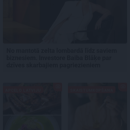
No mantotā zelta lombardā līdz saviem
biznesiem. Investore Baiba Blāķe par
dzīves skarbajiem pagriezieniem
APCEĻO LATVIJU
SKAISTUMKOPŠANA