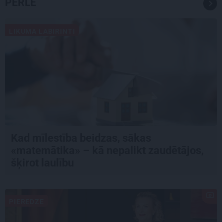
PĒRLE
LIKUMA LABIRINTI
Kad mīlestība beidzas, sākas
«matemātika» – kā nepalikt zaudētājos,
šķirot laulību
PIEREDZE