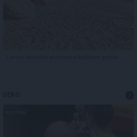
Latvijas skaistākās pludmales pārgājienam gar jūru
DEKO
KULTŪRA