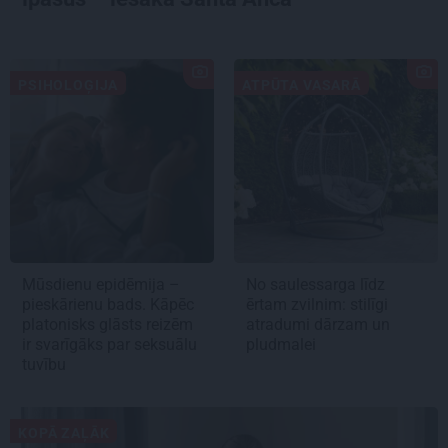
PSIHOLOĢIJA
ATPŪTA VASARĀ
Mūsdienu epidēmija –
No saulessarga līdz
pieskārienu bads. Kāpēc
ērtam zvilnim: stilīgi
platonisks glāsts reizēm
atradumi dārzam un
ir svarīgāks par seksuālu
pludmalei
tuvību
KOPĀ ZAĻĀK