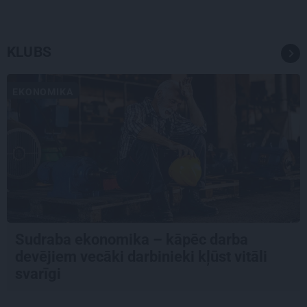
KLUBS
EKONOMIKA
Sudraba ekonomika – kāpēc darba
devējiem vecāki darbinieki kļūst vitāli
svarīgi