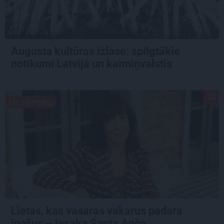
Augusta kultūras izlase: spilgtākie
notikumi Latvijā un kaimiņvalstīs
LIETU TOPS
Lietas, kas vasaras vakarus padara
īpašus – iesaka Santa Anča