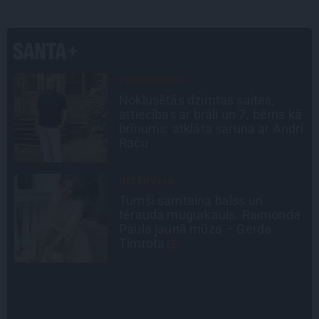
DZĪVESSTĀSTS
Stāsts, kas pārspēj kino
ā
scenārijus: Kā Liepājas zēns
i
Volfs Ruvinskis kļuva par
Meksikas superzvaigzni
CIEMOS
Kas slēpjas Kuldīgas vecpilsētas
a
pagalmos? Dārzi, kuros atļauts
būt nepieklājīgi ziņkārīgam
STIPRAIS STĀSTS
«Bērnus ar tik augstu cukura
līmeni mēdz ievest jau komā.»