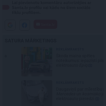
Lai pievienotu komentāru autorizējies ar
Santa.lv profilu vai kādu no šiem sociālo
tīklu profiliem.
Santa.lv
SATURA MĀRKETINGS
REKLĀMRAKSTS
Škoda maina spēles
noteikumus: iepazīsti pilsētas
elektroauto
Epiq
REKLĀMRAKSTS
Daugaviņš par mīlestību pret
Mercedes
un
kosmisko
jaunā
elektroauto pieredzi