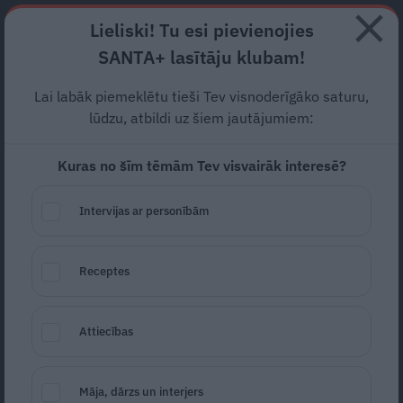
Abonē
Lieliski! Tu esi pievienojies
SANTA+ lasītāju klubam!
RECEPTES
NODERĪGI
JAUNĀKAIS
POPULĀRĀKAIS
Lai labāk piemeklētu tieši Tev visnoderīgāko saturu,
Avāriju inscenēšana
— kā
lūdzu, atbildi uz šiem jautājumiem:
izvairīties no
krāpniecības?
Kuras no šīm tēmām Tev visvairāk interesē?
PRAKTISKI PADOMI
21.05.2021
Intervijas ar personībām
Toms Timoško
portals@santa.lv
Receptes
Attiecības
Māja, dārzs un interjers