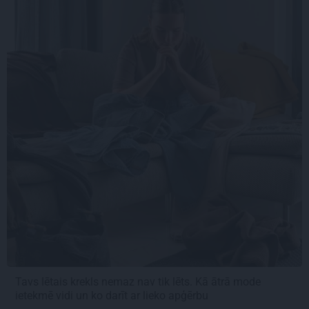
Tavs lētais krekls nemaz nav tik lēts. Kā ātrā mode
ietekmē vidi un ko darīt ar lieko apģērbu