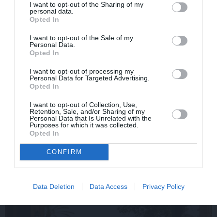
I want to opt-out of the Sharing of my
personal data.
Opted In
I want to opt-out of the Sale of my
Personal Data.
FOTO: Šīs skaistules
FOTO: Maksims Busels
Opted In
priekšā noliecās pat
aizkustinoši pateicas
operzvaigznes Kristīne
viņa dzīvē īpašam
I want to opt-out of processing my
Personal Data for Targeted Advertising.
Opolais un Plasido
vīrietim
Opted In
Domingo
I want to opt-out of Collection, Use,
Retention, Sale, and/or Sharing of my
Personal Data that Is Unrelated with the
LAIKAPSTĀKĻI
Purposes for which it was collected.
Opted In
CONFIRM
Data Deletion
Data Access
Privacy Policy