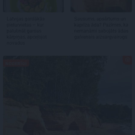
Latvijas gardākās
Sausums, apsārtums un
pieturvietas – kur
kaprīza āda? Pazīmes, ka
palutināt garšas
nemanāmi sabojāts ādas
kārpiņas, apceļojot
galvenais aizsargvairogs
novadus
NODERĪGI