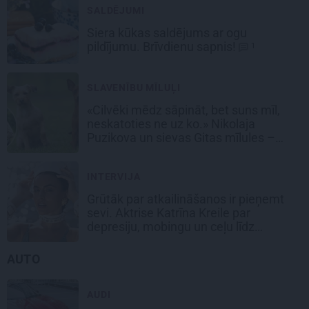
SALDĒJUMI
Siera kūkas
saldējums
ar ogu
pildījumu. Brīvdienu sapnis!
1
SLAVENĪBU MĪLUĻI
«Cilvēki mēdz sāpināt, bet suns mīl,
neskatoties ne uz ko.» Nikolaja
Puzikova un sievas Gitas mīlules –
Faira un Late
INTERVIJA
Grūtāk par atkailināšanos ir pieņemt
sevi. Aktrise Katrīna Kreile par
depresiju, mobingu un ceļu līdz
lielajām lomām
AUTO
AUDI