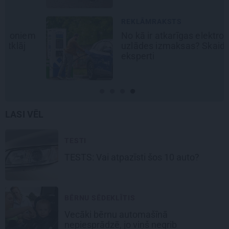
REKLĀMRAKSTS
No kā ir atkarīgas elektroauto
uzlādes izmaksas? Skaidro Viršu
eksperti
LASI VĒL
TESTI
TESTS: Vai atpazīsti šos
10 auto?
BĒRNU SĒDEKLĪTIS
Vecāki bērnu automašīnā
nepiesprādzē,
jo viņš negrib