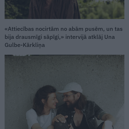
«Attiecības nocirtām no abām pusēm, un tas
bija drausmīgi sāpīgi,» intervijā atklāj Una
Gulbe-Kārkliņa