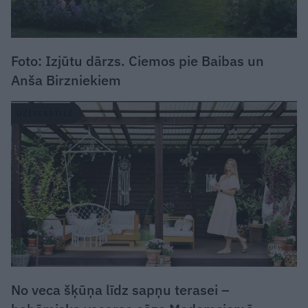
Foto: Izjūtu dārzs. Ciemos pie Baibas un
Anša Birzniekiem
DZĪVESSTILS
No veca šķūņa līdz sapņu terasei –