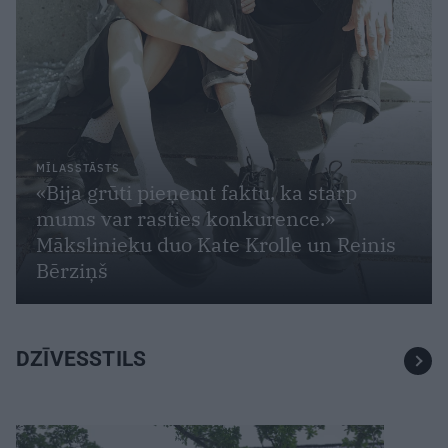
MĪLASSTĀSTS
«Bija grūti pieņemt faktu, ka starp
mums var rasties konkurence.»
Mākslinieku duo Kate Krolle un Reinis
Bērziņš
DZĪVESSTILS