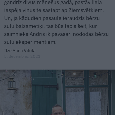
gandrīz divus mēnešus gadā, pastāv liela
iespēja viņus te sastapt ap Ziemsvētkiem.
Un, ja kādudien pasaule ieraudzīs bērzu
sulu balzametiķi, tas būs tapis šeit, kur
saimnieks Andris ik pavasari nododas bērzu
sulu eksperimentiem.
Ilze Anna Vītola
5. decembris, 2021