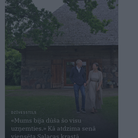
DZĪVESSTILS
«Mums bija dūša šo visu
uzņemties.» Kā atdzima senā
viensēta Salacas krastā