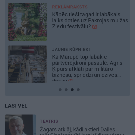
REKLĀMRAKSTS
Daugaviņš par mīlestību pret
žas
Mercedes
un
kosmisko
jaunā
elektroauto pieredzi
MĀJA
Līga un Ēriks būvē savu sapņu
māju: Brīdis, kad būvobjektā
ienāk māju izjūta
LASI VĒL
TEĀTRIS
Žagars atklāj, kādi aktieri Dailes