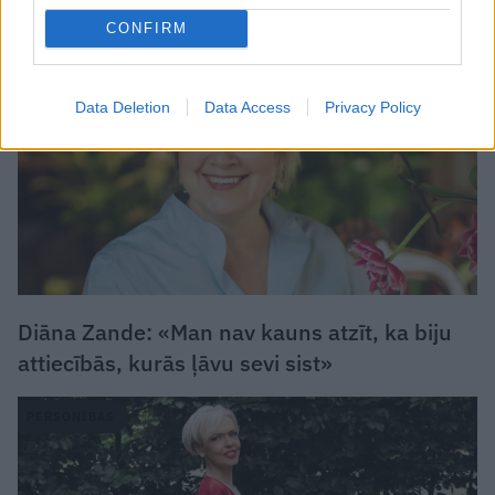
CONFIRM
PERSONISKS STĀSTS
Data Deletion
Data Access
Privacy Policy
Diāna Zande: «Man nav kauns atzīt, ka biju
attiecībās, kurās ļāvu sevi sist»
PERSONĪBAS