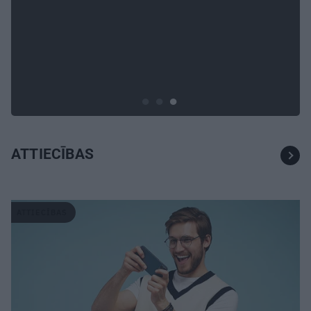
INTERVIJA
«Nevajag kalnos tēlot varoņus!
Tie ātri noliks pie vietas.»
Alpīnists Atis Plakans, kurš
pieredzējis biedra bojāeju
ATTIECĪBAS
ATTIECĪBAS