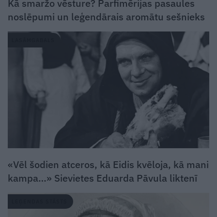
Kā smaržo vēsture? Parfimērijas pasaules
noslēpumi un leģendārais aromātu sešnieks
LASĀMGABALS
«Vēl šodien atceros, kā Eidis kvēloja, kā mani
kampa…» Sievietes Eduarda Pāvula liktenī
LEĢENDAS STĀSTS