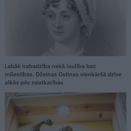
Labāk nabadzība nekā laulība bez
mīlestības. Džeinas Ostinas vienkāršā dzīve
alkās pēc neatkarības