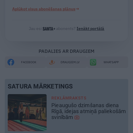
→
Aplūkot visus abonēšanas plānus
Jau esi
abonents?
Ienākt portālā
PADALIES AR DRAUGIEM
FACEBOOK
DRAUGIEM.LV
WHATSAPP
SATURA MĀRKETINGS
REKLĀMRAKSTS
Kamēr dāmas bauda miljoniem
ām
ziedu skaistumu, kungi atklāj
Lietuvas alus tradīciju
galvaspilsētu