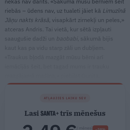
nekas nav darīts. «Sākumā mūsu bērniem šeit
riebās – ūdens nav, uz tualeti jāiet kā
Limuzīnā
Jāņu nakts krāsā
, visapkārt zirnekļi un peles,»
atceras Andris. Tai vietā, kur sētā izpļauti
saaugušie dadži un
baobabi
, sākumā bijis
kaut kas pa vidu starp zāli un dubļiem.
«Traukus bļodā mazgāt mūsu bērni arī
iemācījās šeit, bet tagad mums ir trauku
mazgājamā mašīna,» piebilst Gunita.
ATĻAUJIES LAIKU SEV
Lasi
trīs mēnešus
/ mēnesī
−58%