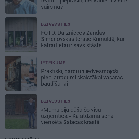
teātrī ir pieprasīti, bet kādiem vietas
vairs nav
DZĪVESSTILS
FOTO: Dārznieces Zandas
Simenovskas terase Krimuldā, kur
katrai lietai ir savs stāsts
IETEIKUMS
Praktiski, gardi un iedvesmojoši:
pieci atradumi skaistākai vasaras
baudīšanai
DZĪVESSTILS
«Mums bija dūša šo visu
uzņemties.» Kā atdzima senā
viensēta Salacas krastā