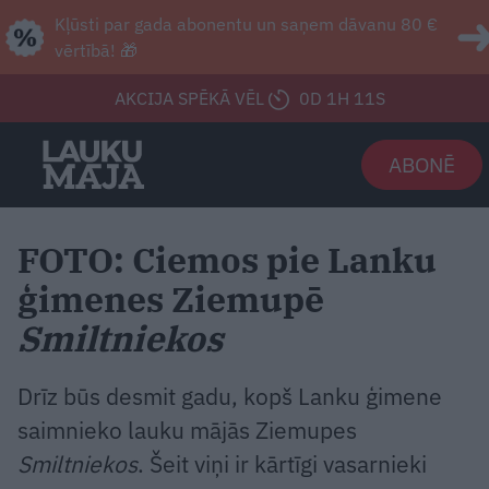
Kļūsti par gada abonentu un saņem dāvanu 80 €
vērtībā! 🎁
AKCIJA SPĒKĀ VĒL
0D 1H 9S
ABONĒ
FOTO: Ciemos pie Lanku
ģimenes Ziemupē
Smiltniekos
Drīz būs desmit gadu, kopš Lanku ģimene
saimnieko lauku mājās Ziemupes
Smiltniekos
. Šeit viņi ir kārtīgi vasarnieki