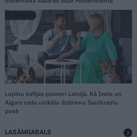
bohēmiska vasaras oāze Medemciemā
DZĪVESSTILS
Lupīnu kafijas pionieri Latvijā. Kā Iveta un
Aigars rada unikālu dzērienu Saulkrastu
pusē
LASĀMGABALS