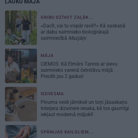
LAUKU MĀJA
GRIBU DZĪVOT ZAĻĀK...
«Dacīt, vai tu vispār ravē?» Kā saskaņā
ar dabu saimnieko bioloģiskajā
saimniecībā
Mazjāņi
MĀJA
CIEMOS:
Kā Elmārs Tannis ar sievu
saimnieko varenā četrstāvu mājā.
Precēti jau 2 gadus!
IEDVESMA
Pinuma veidi jāmiksē un toņi jāsaskaņo.
Interjera dizainere iesaka, kā tos gaumīgi
iekļaut modernā mājoklī
SPĀNIJAS KAILGLIEM...