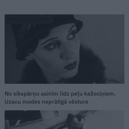
VĒSTURE UN LEĢENDAS
No sikspārņu asinīm līdz peļu kažociņiem.
Uzacu modes neprātīgā vēsture
LASĀMGABALS