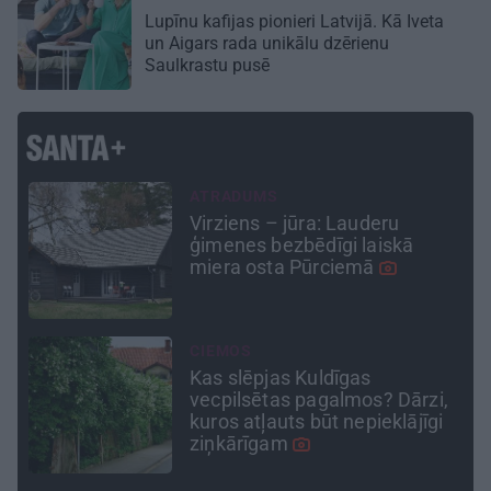
Lupīnu kafijas pionieri Latvijā. Kā Iveta
un Aigars rada unikālu dzērienu
Saulkrastu pusē
CEĻOJUMA PLĀNS
Draudzeņu ceļojums bez
drāmām: noderīgi padomi
plānošanai un 16 galamērķu
idejas
DZĪVESSTĀSTS
Stāsts, kas pārspēj kino
,
scenārijus: Kā Liepājas zēns
Volfs Ruvinskis kļuva par
Meksikas superzvaigzni