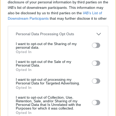
Mūsdienu epidēmija – pieskārienu bads.
disclosure of your personal information by third parties on the
Kāpēc platonisks glāsts reizēm ir svarīgāks
IAB’s list of downstream participants. This information may
also be disclosed by us to third parties on the
IAB’s List of
par seksuālu tuvību
Downstream Participants
that may further disclose it to other
third parties.
PERSONĪBAS
Personal Data Processing Opt Outs
I want to opt-out of the Sharing of my
personal data.
Opted In
I want to opt-out of the Sale of my
Personal Data.
Opted In
I want to opt-out of processing my
Personal Data for Targeted Advertising.
Opted In
«Mana eksistences forma kopš bērnības –
I want to opt-out of Collection, Use,
cīņa.» Lauris Dzelzītis par panikas lēkmēm,
Retention, Sale, and/or Sharing of my
Personal Data that Is Unrelated with the
vientulību un atgriešanos teātrī
Purposes for which it was collected.
Opted In