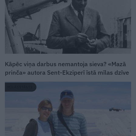
Kāpēc viņa darbus nemantoja sieva? «Mazā
prinča» autora Sent-Ekziperī īstā mīlas dzīve
MĪLASSTĀSTS