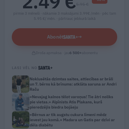
2.49 €
5.95 €
pirmie 3 mēneši · nākamie 3 maksājumi 3.99€ /mēn · pēc tam
5.95 €/ mēn. ·
pārtrauc jebkurā laikā
Abonēt
→
Droša apmaksa · jau
6 500
+
abonentu
LASI VĒL NO
Noklusētās dzimtas saites, attiecības ar brāli
un 7. bērns kā brīnums: atklāta saruna ar Andri
Raču
«Nevajag kalnos tēlot varoņus! Tie ātri noliks
pie vietas.» Alpīnists Atis Plakans, kurš
pieredzējis biedra bojāeju
«Bērnus ar tik augstu cukura līmeni mēdz
ievest jau komā.» Madara un Gatis par dzīvi ar
dēla diabētu