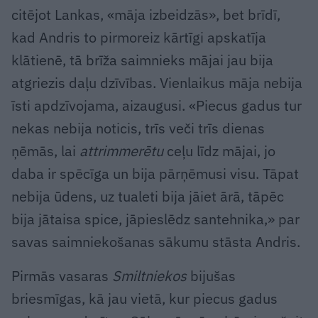
citējot Lankas, «māja izbeidzās», bet brīdī,
kad Andris to pirmoreiz kārtīgi apskatīja
klātienē, tā brīža saimnieks mājai jau bija
atgriezis daļu dzīvības. Vienlaikus māja nebija
īsti apdzīvojama, aizaugusi. «Piecus gadus tur
nekas nebija noticis, trīs veči trīs dienas
ņēmās, lai
attrimmerētu
ceļu līdz mājai, jo
daba ir spēcīga un bija pārņēmusi visu. Tāpat
nebija ūdens, uz tualeti bija jāiet ārā, tāpēc
bija jātaisa spice, jāpieslēdz santehnika,» par
savas saimniekošanas sākumu stāsta Andris.
Pirmās vasaras
Smiltniekos
bijušas
briesmīgas, kā jau vietā, kur piecus gadus