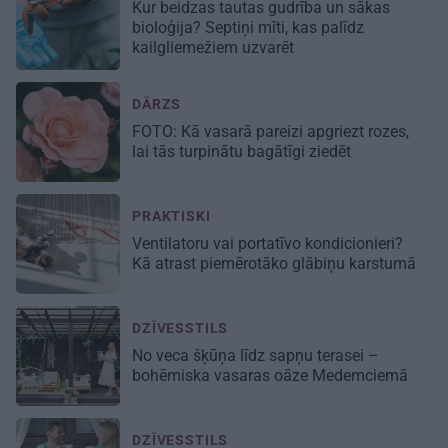
Kur beidzas tautas gudrība un sākas
bioloģija? Septiņi mīti, kas palīdz
kailgliemežiem uzvarēt
DĀRZS
FOTO:
Kā vasarā pareizi apgriezt rozes
,
lai tās turpinātu bagātīgi ziedēt
PRAKTISKI
Ventilatoru vai portatīvo kondicionieri?
Kā atrast piemērotāko glābiņu karstumā
DZĪVESSTILS
No veca šķūņa līdz sapņu terasei –
bohēmiska vasaras oāze Medemciemā
DZĪVESSTILS