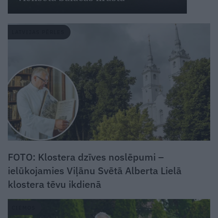
LATVIJAS PĒRLES
FOTO: Klostera dzīves noslēpumi –
ielūkojamies Viļānu Svētā Alberta Lielā
klostera tēvu ikdienā
CIEMOS