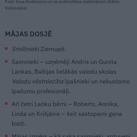
Foto: Ieva Andersone un no publicitātes materiāliem (Kārlis
Volkovskis)
MĀJAS DOSJĒ
Smiltnieki
Ziemupē.
Saimnieki – uzņēmēji Andris un Gunita
Lankas, Baltijas lielākās valodu skolas
Valodu vēstniecība
īpašnieki un nekustamo
īpašumu profesionāļi.
Arī četri Lanku bērni – Roberts, Annika,
Linda un Krišjānis – šeit sastopami gana
bieži.
Mājas izmērs – kā saka saimnieki, aptuveni