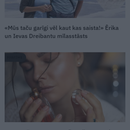
«Mūs taču garīgi vēl kaut kas saista!» Ērika
un Ievas Dreibantu mīlasstāsts
PARFĪMS