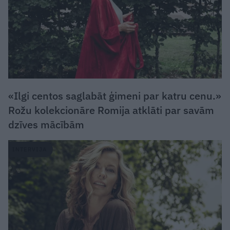
«Ilgi centos saglabāt ģimeni par katru cenu.»
Rožu kolekcionāre Romija atklāti par savām
dzīves mācībām
INTERVIJA