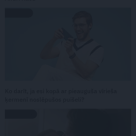
ATTIECĪBAS
Ko darīt, ja esi kopā ar pieauguša vīrieša
ķermenī noslēpušos puišeli?
PSIHOLOĢIJA