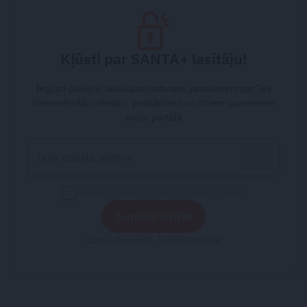
Kļūsti par SANTA+ lasītāju!
Iegūsti piekļuvi labākajam saturam, jaunumiem par Tev
interesējošām tēmām, podkāstiem un citiem jaunumiem
mūsu portālā
piekrītu saņemt jaunumus un piedāvājumus
»
Turpināt lasīt
Esmu abonents. Ienākt portālā!