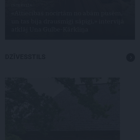
INTERVIJA
«Attiecības nocirtām no abām pusēm,
un tas bija drausmīgi sāpīgi,» intervijā
atklāj Una Gulbe-Kārkliņa
DZĪVESSTILS