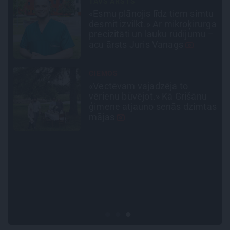
INTERVIJA
tu
Tumši samtaina balss un
ga
tērauda mugurkauls.
 –
Raimonda Paula jaunā mūza –
Gerda Timrota
PROFESIONĀLS INTERJERS
Ciemos: Eklektika bez haosa –
estēta mājoklis ar skatu uz
as
Rīgas centra jumtiem
SLAVENĪBU MĪLUĻI
«Cilvēki mēdz sāpināt, bet
suns mīl, neskatoties ne uz
ko.» Nikolaja Puzikova un
sievas Gitas mīlules – Faira un
Late