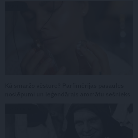
PARFĪMS
Kā smaržo vēsture? Parfimērijas pasaules
noslēpumi un leģendārais aromātu sešnieks
LASĀMGABALS