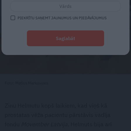
PIEKRĪTU SAŅEMT JAUNUMUS UN PIEDĀVĀJUMUS
Saglabāt
Foto: Matīss Markovskis
Zinu Helmutu kopš laikiem, kad viņš kā
prostatas vēža pacientu pārstāvis vadīja
fondu
Movember Latvija
. Helmuts bija arī