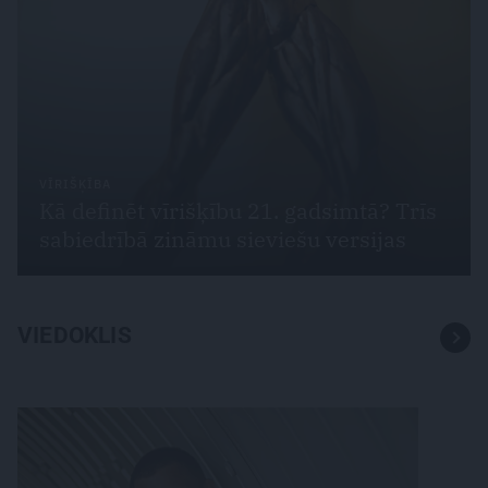
VĪRIŠĶĪBA
Kā definēt vīrišķību 21. gadsimtā? Trīs
sabiedrībā zināmu sieviešu versijas
VIEDOKLIS