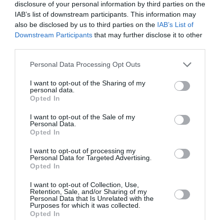
disclosure of your personal information by third parties on the
IAB’s list of downstream participants. This information may
Diāna Zande: «Man nav kauns atzīt, ka biju
also be disclosed by us to third parties on the
IAB’s List of
attiecībās, kurās ļāvu sevi sist»
Downstream Participants
that may further disclose it to other
third parties.
PERSONĪBAS
Personal Data Processing Opt Outs
I want to opt-out of the Sharing of my
personal data.
Opted In
I want to opt-out of the Sale of my
Personal Data.
Opted In
I want to opt-out of processing my
Personal Data for Targeted Advertising.
Opted In
«Ilgi centos saglabāt ģimeni par katru cenu.»
I want to opt-out of Collection, Use,
Retention, Sale, and/or Sharing of my
Rožu kolekcionāre Romija atklāti par savām
Personal Data that Is Unrelated with the
Purposes for which it was collected.
dzīves mācībām
Opted In