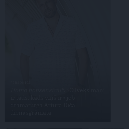
PERSONĪGI
Homo nonsensical*
. «Cilvēks manī
ir tāds, kāds viņš ir» jeb
dramaturga Artūra Dīča
dienasgrāmata