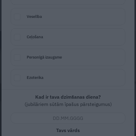
Anija Pelūde
5. augusts, 2025
Veselība
Ceļošana
Personīgā izaugsme
Ezoterika
Kad ir tava dzimšanas diena?
(jubilāriem sūtām īpašus pārsteigumus)
Tavs vārds