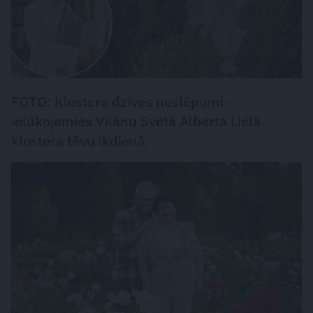
FOTO: Klostera dzīves noslēpumi –
ielūkojamies Viļānu Svētā Alberta Lielā
klostera tēvu ikdienā
CIEMOS