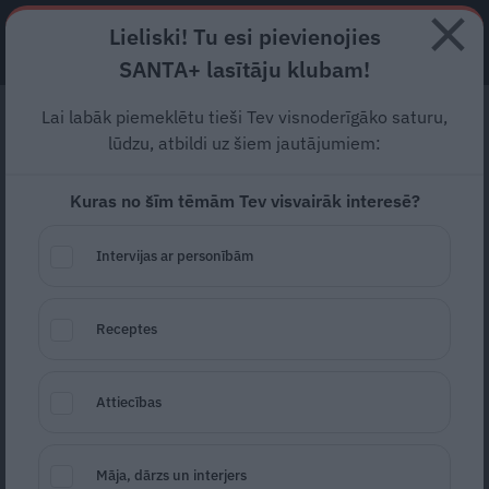
Lieliski! Tu esi pievienojies
ABONĒ
SANTA+ lasītāju klubam!
Lai labāk piemeklētu tieši Tev visnoderīgāko saturu,
«Populārākais dibens
lūdzu, atbildi uz šiem jautājumiem:
Latvijā – manējais!»
Kuras no šīm tēmām Tev visvairāk interesē?
Rakstnieka Bēķa kutelīgi
atklātais stāsts
Intervijas ar personībām
Smejoties tā saka Helmuts – nu jau
Receptes
rakstnieks Helmuts Bēķis. Viņš ir gatavs
publiski dalīties ar savu pieredzi, ko
Attiecības
sagādājuši personiskie hemoroīdi. Īsti
kutelīga tēmiņa, vai ne?!
Māja, dārzs un interjers