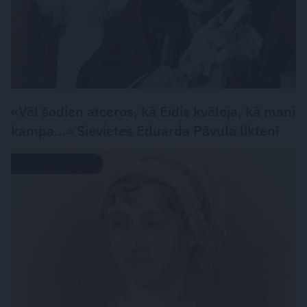
«Vēl šodien atceros, kā Eidis kvēloja, kā mani
kampa…» Sievietes Eduarda Pāvula liktenī
LEĢENDAS STĀSTS