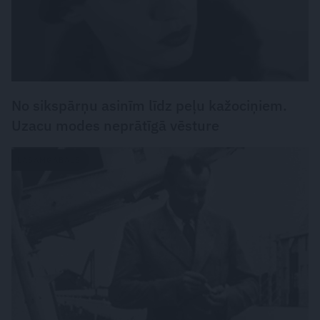
No sikspārņu asinīm līdz peļu kažociņiem.
Uzacu modes neprātīgā vēsture
LASĀMGABALS