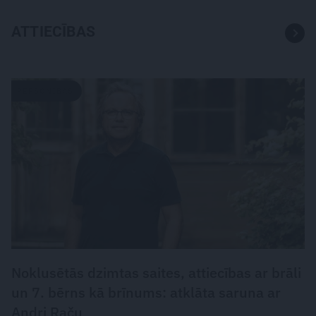
ATTIECĪBAS
PERSONĪBAS
Noklusētās dzimtas saites, attiecības ar brāli
un 7. bērns kā brīnums: atklāta saruna ar
Andri Raču