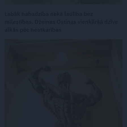
Labāk nabadzība nekā laulība bez
mīlestības. Džeinas Ostinas vienkāršā dzīve
alkās pēc neatkarības