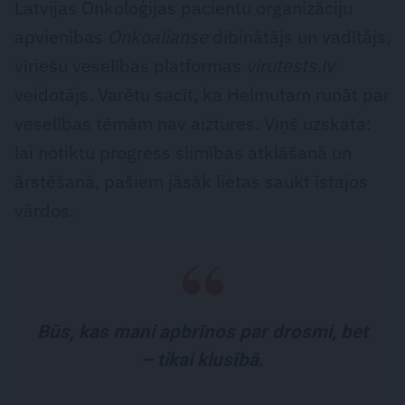
Latvijas Onkoloģijas pacientu organizāciju
apvienības
Onkoalianse
dibinātājs un vadītājs,
vīriešu veselības platformas
virutests.lv
veidotājs. Varētu sacīt, ka Helmutam runāt par
veselības tēmām nav aiztures. Viņš uzskata:
lai notiktu progress slimības atklāšanā un
ārstēšanā, pašiem jāsāk lietas saukt īstajos
vārdos.
Būs, kas mani apbrīnos par drosmi, bet
– tikai klusībā.