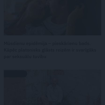
Mūsdienu epidēmija – pieskārienu bads.
Kāpēc platonisks glāsts reizēm ir svarīgāks
par seksuālu tuvību
PERSONĪBAS