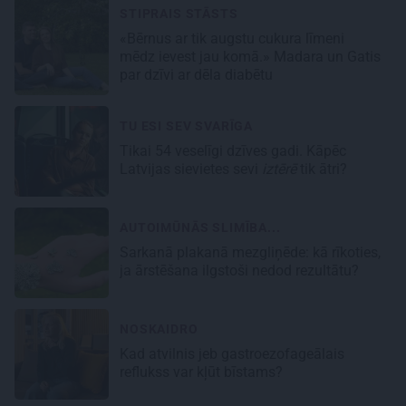
STIPRAIS STĀSTS
«Bērnus ar tik augstu cukura līmeni
mēdz ievest jau komā.» Madara un Gatis
par dzīvi ar dēla diabētu
TU ESI SEV SVARĪGA
Tikai 54 veselīgi dzīves gadi. Kāpēc
Latvijas sievietes sevi
iztērē
tik ātri?
AUTOIMŪNĀS SLIMĪBA...
Sarkanā plakanā mezgliņēde: kā rīkoties,
ja ārstēšana ilgstoši nedod rezultātu?
NOSKAIDRO
Kad atvilnis jeb gastroezofageālais
reflukss var kļūt bīstams?