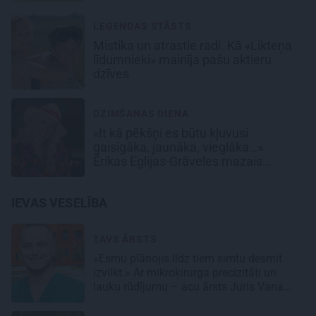
LEĢENDAS STĀSTS
Mistika un atrastie radi. Kā «Likteņa
līdumnieki» mainīja pašu aktieru
dzīves
DZIMŠANAS DIENA
«It kā pēkšņi es būtu kļuvusi
gaisīgāka, jaunāka, vieglāka…»
Ērikas Eglijas-Grāveles mazais
sievišķīgais noslēpums
IEVAS VESELĪBA
TAVS ĀRSTS
«Esmu plānojis līdz tiem simtu desmit
izvilkt.» Ar mikroķirurga precizitāti un
lauku rūdījumu – acu ārsts Juris Vanags