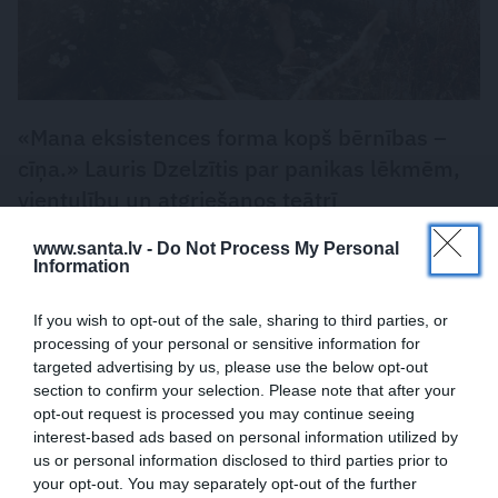
«Mana eksistences forma kopš bērnības –
cīņa.» Lauris Dzelzītis par panikas lēkmēm,
vientulību un atgriešanos teātrī
www.santa.lv -
Do Not Process My Personal
PERSONISKS STĀSTS
Information
If you wish to opt-out of the sale, sharing to third parties, or
processing of your personal or sensitive information for
targeted advertising by us, please use the below opt-out
section to confirm your selection. Please note that after your
opt-out request is processed you may continue seeing
interest-based ads based on personal information utilized by
us or personal information disclosed to third parties prior to
your opt-out. You may separately opt-out of the further