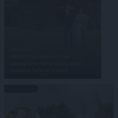
DZĪVESSTILS
«Mums bija dūša šo visu
uzņemties.» Kā atdzima senā
viensēta Salacas krastā
LATVIJAS PĒRLES