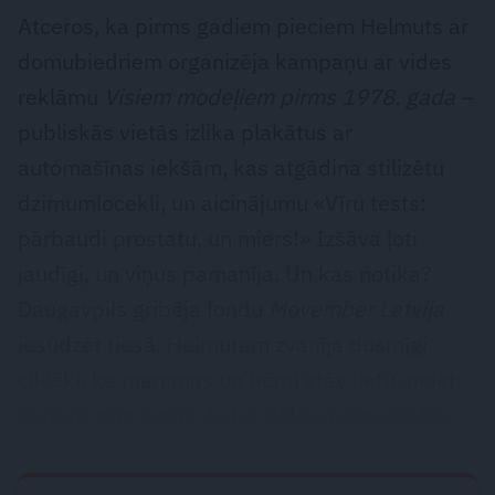
Atceros, ka pirms gadiem pieciem Helmuts ar
domubiedriem organizēja kampaņu ar vides
reklāmu
Visiem modeļiem pirms 1978. gada
–
publiskās vietās izlika plakātus ar
automašīnas iekšām, kas atgādina stilizētu
dzimumlocekli, un aicinājumu «Vīru tests:
pārbaudi prostatu, un miers!» Izšāva ļoti
jaudīgi, un viņus pamanīja. Un kas notika?
Daugavpils gribēja fondu
Movember Latvija
iesūdzēt tiesā. Helmutam zvanīja dusmīgi
cilvēki, ka mammas un bērni stāv lietū, neiet
pieturā zem jumta, jo tur izlikta pornogrāfija.