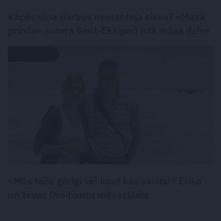
Kāpēc viņa darbus nemantoja sieva? «Mazā
prinča» autora Sent-Ekziperī īstā mīlas dzīve
MĪLASSTĀSTS
«Mūs taču garīgi vēl kaut kas saista!» Ērika
un Ievas Dreibantu mīlasstāsts