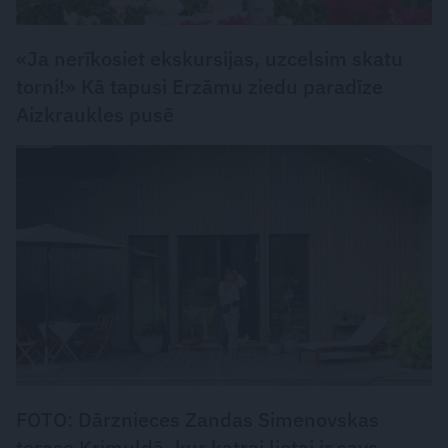
«Ja nerīkosiet ekskursijas, uzcelsim skatu
torni!» Kā tapusi Erzāmu ziedu paradīze
Aizkraukles pusē
DZĪVESSTILS
FOTO: Dārznieces Zandas Simenovskas
terase Krimuldā, kur katrai lietai ir savs