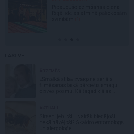
Kā Mārupē top labākie
ām
pārtvērējdroni pasaulē. Agris
Ķipurs atklāti par militāro
biznesu, spriedzi un dzīves
draivu
LASI VĒL
ĀRZEMĒS
«Smalkā stila» zvaigzne seriāla
filmēšanas laikā pārcietis smagu
dzīves posmu. Kā tagad klājas
Emetam?
AKTUĀLI
Sirseņi jeb irši – vairāk biedējoši
nekā nāvējoši? Skaidro entomologs
un alergoloģe