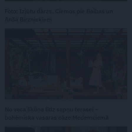
Foto: Izjūtu dārzs. Ciemos pie Baibas un
Anša Birzniekiem
DZĪVESSTILS
No veca šķūņa līdz sapņu terasei –
bohēmiska vasaras oāze Medemciemā
DZĪVESSTILS