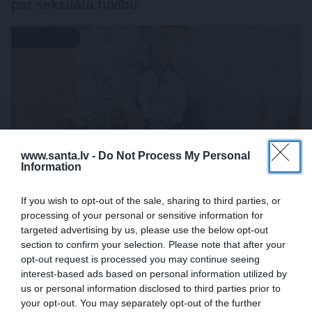
par seksuālu tuvību
PERSONĪBAS
www.santa.lv -
Do Not Process My Personal
Information
If you wish to opt-out of the sale, sharing to third parties, or
«Mana eksistences forma kopš bērnības –
processing of your personal or sensitive information for
targeted advertising by us, please use the below opt-out
cīņa.» Lauris Dzelzītis par panikas lēkmēm,
section to confirm your selection. Please note that after your
vientulību un atgriešanos teātrī
opt-out request is processed you may continue seeing
interest-based ads based on personal information utilized by
us or personal information disclosed to third parties prior to
your opt-out. You may separately opt-out of the further
PERSONISKS STĀSTS