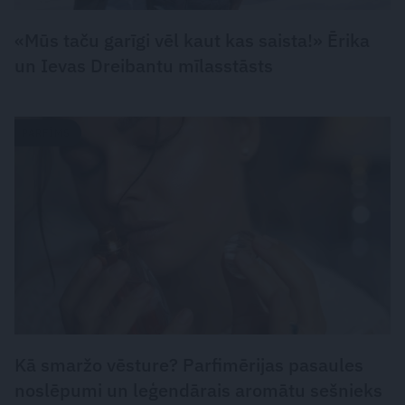
«Mūs taču garīgi vēl kaut kas saista!» Ērika
un Ievas Dreibantu mīlasstāsts
PARFĪMS
Kā smaržo vēsture? Parfimērijas pasaules
noslēpumi un leģendārais aromātu sešnieks