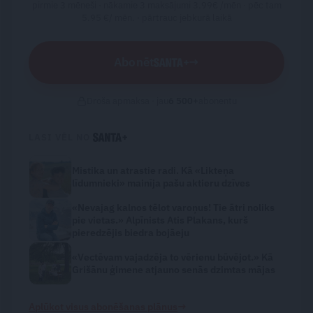
pirmie 3 mēneši · nākamie 3 maksājumi 3.99€ /mēn · pēc tam
5.95 €/ mēn. ·
pārtrauc jebkurā laikā
Abonēt
→
Droša apmaksa · jau
6 500
+
abonentu
LASI VĒL NO
Mistika un atrastie radi. Kā «Likteņa
līdumnieki» mainīja pašu aktieru dzīves
«Nevajag kalnos tēlot varoņus! Tie ātri noliks
pie vietas.» Alpīnists Atis Plakans, kurš
pieredzējis biedra bojāeju
«Vectēvam vajadzēja to vērienu būvējot.» Kā
Grišānu ģimene atjauno senās dzimtas mājas
→
Aplūkot visus abonēšanas plānus