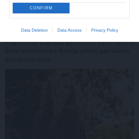
CONFIRM
Data Deletion
Data Access
Privacy Policy
«Ilgi centos saglabāt ģimeni par katru cenu.»
Rožu kolekcionāre Romija atklāti par savām
dzīves mācībām
INTERVIJA