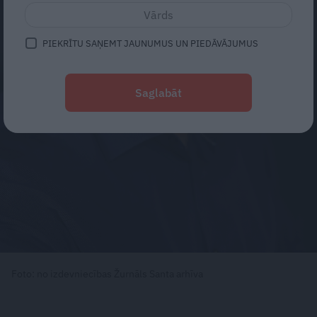
PIEKRĪTU SAŅEMT JAUNUMUS UN PIEDĀVĀJUMUS
Saglabāt
Foto: no izdevniecības Žurnāls Santa arhīva