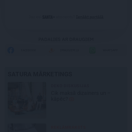
Jau esi
abonents?
Ienākt portālā
PADALIES AR DRAUGIEM
FACEBOOK
DRAUGIEM.LV
WHATSAPP
SATURA MĀRKETINGS
REKLĀMRAKSTS
No kā ir atkarīgas elektroauto
uzlādes izmaksas? Skaidro
Viršu eksperti
REKLĀMRAKSTS