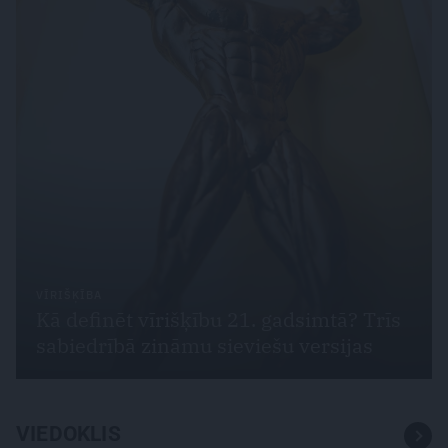
VĪRIŠĶĪBA
Kā definēt vīrišķību 21. gadsimtā? Trīs
sabiedrībā zināmu sieviešu versijas
VIEDOKLIS