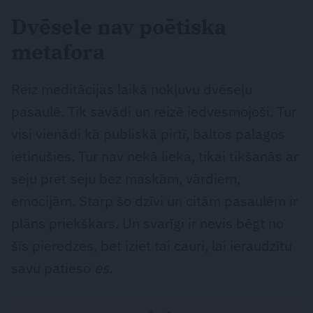
Dvēsele nav poētiska
metafora
Reiz meditācijas laikā nokļuvu dvēseļu
pasaulē. Tik savādi un reizē iedvesmojoši. Tur
visi vienādi kā publiskā pirtī, baltos palagos
ietinušies. Tur nav nekā lieka, tikai tikšanās ar
seju pret seju bez maskām, vārdiem,
emocijām. Starp šo dzīvi un citām pasaulēm ir
plāns priekškars. Un svarīgi ir nevis bēgt no
šīs pieredzes, bet iziet tai cauri, lai ieraudzītu
savu patieso
es
.