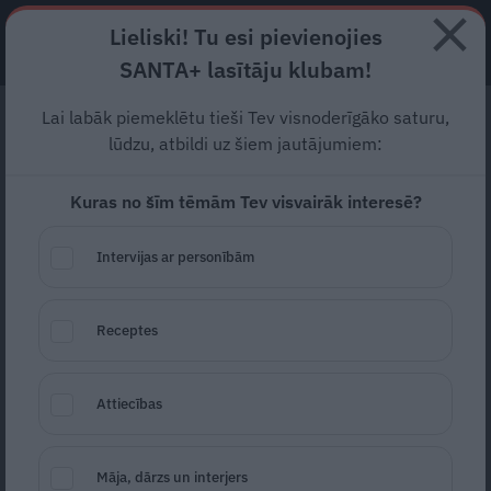
Lieliski! Tu esi pievienojies
ABONĒ
SANTA+ lasītāju klubam!
Lai labāk piemeklētu tieši Tev visnoderīgāko saturu,
Pēteris Kļava par
lūdzu, atbildi uz šiem jautājumiem:
klīniskās nāves brīnumu:
Kuras no šīm tēmām Tev visvairāk interesē?
Tie, kas atgriezušies,
atbrīvojušies no nāves
Intervijas ar personībām
bailēm
Receptes
«Klīniskās nāves brīdī notiek milzīga apziņas
paplašināšanās, reanimētie cilvēki ir
Attiecības
ieguvuši jaunas zināšanas par eksistenci,
apzinās, ka astrālajai pasaulei ir daudz
Māja, dārzs un interjers