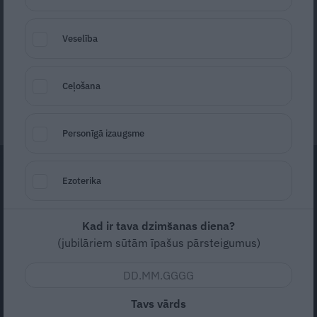
dimensiju, ka dzīvība ir mūžīga,» stāsta
reanimatologs Pēteris Kļava. To apstiprina
Veselība
ikviens, kas klīniskās nāves laikā nonācis
citā dimensijā.
Ceļošana
Kaija Zemberga
13. jūnijs, 2025
Personīgā izaugsme
Ezoterika
Kad ir tava dzimšanas diena?
(jubilāriem sūtām īpašus pārsteigumus)
Tavs vārds