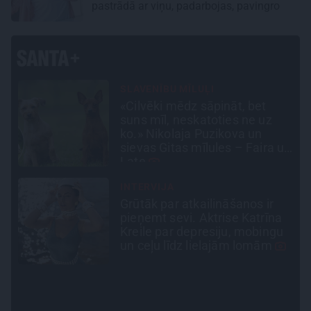
pastrādā ar viņu, padarbojas, pavingro
LEĢENDAS STĀSTS
Mistika un atrastie radi. Kā
«Likteņa līdumnieki» mainīja
pašu aktieru dzīves
un
INTERVIJA
Es gribu spēlēties tālāk!
Sonora Vaice atklāti par
u
krīzēm, bērniem un jauno
profesiju
PERSONĪBAS
Noklusētās dzimtas saites,