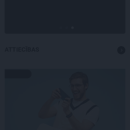
attiecības ar brāli un 7. bērns
kā brīnums: atklāta saruna ar
Andri Raču
ATTIECĪBAS
ATTIECĪBAS