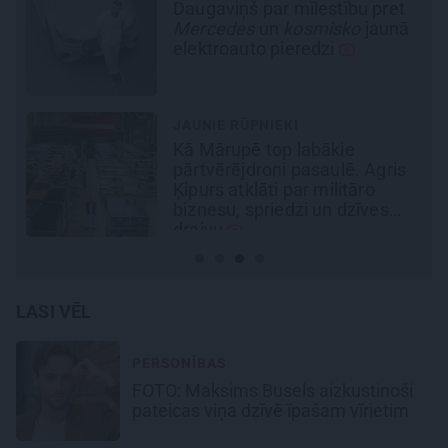
Pēteris Zālītis: Esmu prāta
ā
mākslinieks
REKLĀMRAKSTS
Pirts sezonas izlase
LASI VĒL
PERSONĪBAS
FOTO: Maksims Busels aizkustinoši
pateicas viņa dzīvē īpašam vīrietim