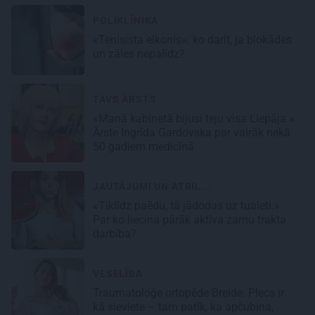
POLIKLĪNIKA
«Tenisista elkonis»: ko darīt, ja blokādes
un zāles nepalīdz?
TAVS ĀRSTS
«Manā kabinetā bijusi teju visa Liepāja.»
Ārste Ingrīda Gardovska par vairāk nekā
50 gadiem medicīnā
JAUTĀJUMI UN ATBIL...
«Tiklīdz paēdu, tā jādodas uz tualeti.»
Par ko liecina pārāk aktīva zarnu trakta
darbība?
VESELĪBA
Traumatoloģe ortopēde Breide: Plecs ir
kā sieviete – tam patīk, ka apčubina,