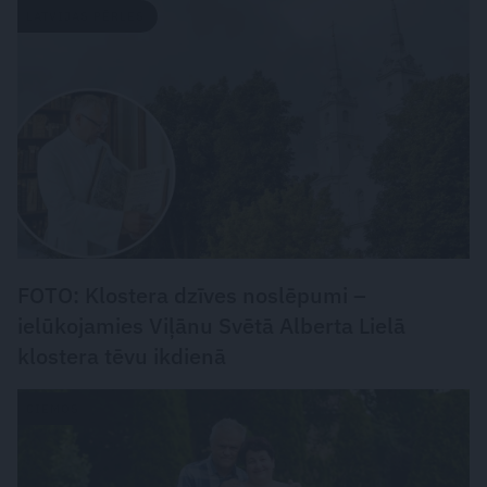
LATVIJAS PĒRLES
FOTO: Klostera dzīves noslēpumi –
ielūkojamies Viļānu Svētā Alberta Lielā
klostera tēvu ikdienā
CIEMOS