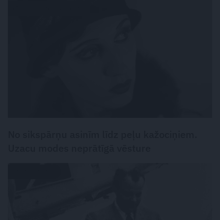
VĒSTURE UN LEĢENDAS
No sikspārņu asinīm līdz peļu kažociņiem.
Uzacu modes neprātīgā vēsture
LASĀMGABALS