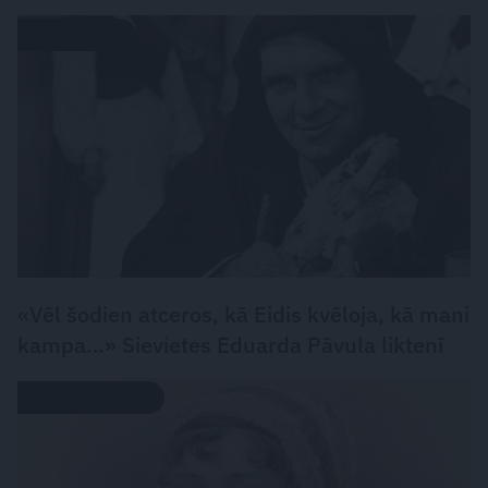
LASĀMGABALS
«Vēl šodien atceros, kā Eidis kvēloja, kā mani
kampa…» Sievietes Eduarda Pāvula liktenī
LEĢENDAS STĀSTS