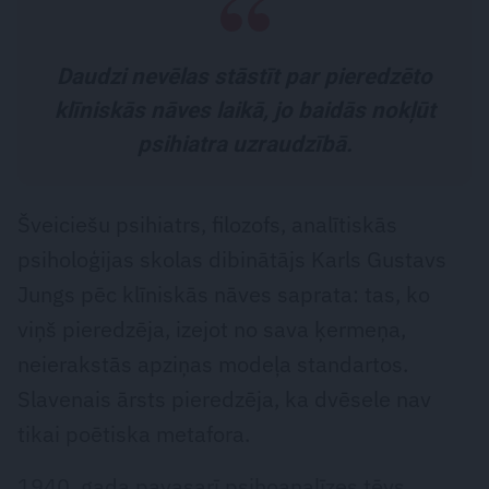
Daudzi nevēlas stāstīt par pieredzēto
klīniskās nāves laikā, jo baidās nokļūt
psihiatra uzraudzībā.
Šveiciešu psihiatrs, filozofs, analītiskās
psiholoģijas skolas dibinātājs Karls Gustavs
Jungs pēc klīniskās nāves saprata: tas, ko
viņš pieredzēja, izejot no sava ķermeņa,
neierakstās apziņas modeļa standartos.
Slavenais ārsts pieredzēja, ka dvēsele nav
tikai poētiska metafora.
1940. gada pavasarī psihoanalīzes tēvs