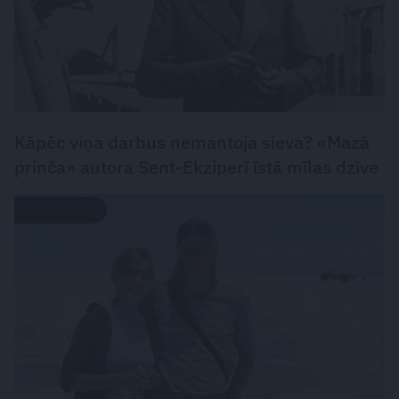
Kāpēc viņa darbus nemantoja sieva? «Mazā
prinča» autora Sent-Ekziperī īstā mīlas dzīve
MĪLASSTĀSTS