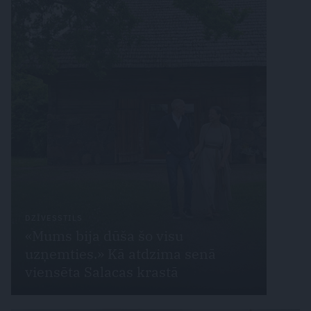
DZĪVESSTILS
«Mums bija dūša šo visu
uzņemties.» Kā atdzima senā
viensēta Salacas krastā