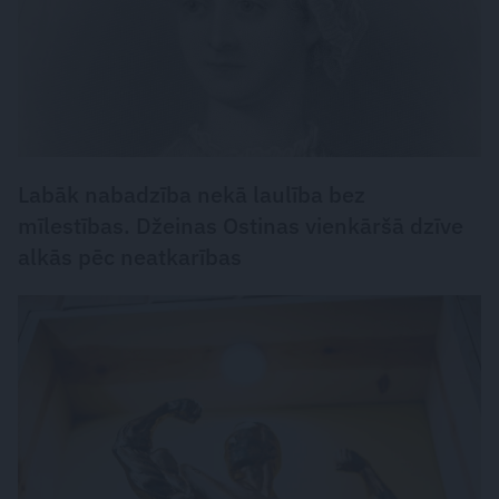
Labāk nabadzība nekā laulība bez
mīlestības. Džeinas Ostinas vienkāršā dzīve
alkās pēc neatkarības