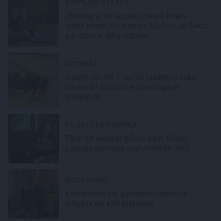
STIPRAIS STĀSTS
«Bērnus ar tik augstu cukura līmeni
mēdz ievest jau komā.» Madara un Gatis
par dzīvi ar dēla diabētu
AKTUĀLI
Sirseņi jeb irši – vairāk biedējoši nekā
nāvējoši? Skaidro entomologs un
alergoloģe
TU ESI SEV SVARĪGA
Tikai 54 veselīgi dzīves gadi. Kāpēc
Latvijas sievietes sevi
iztērē
tik ātri?
NOSKAIDRO
Kad atvilnis jeb gastroezofageālais
reflukss var kļūt bīstams?