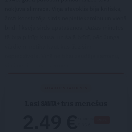
nokļuva slimnīcā. Viņa stāvoklis bija kritisks,
ārsti konstatēja sirds nepietiekamību un vienā
brīdī fiksēja sirds apstāšanos. Dažas minūtes
tā bija pilnīgi klusa, un šajā brīdī, pēc Junga
vārdiem, notika kaut kas līdz šim
nepiedzīvots. Viņš ne tikai zaudēja samaņu,
viņš nebija savā ķermenī.
ATĻAUJIES LAIKU SEV
Lasi
trīs mēnešus
2.49 €
/ mēnesī
−58%
5.95 €