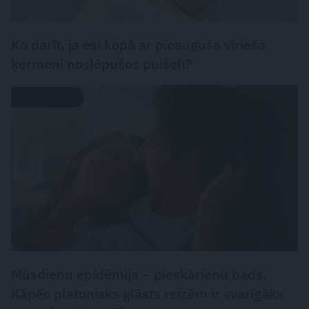
Ko darīt, ja esi kopā ar pieauguša vīrieša
ķermenī noslēpušos puišeli?
PSIHOLOĢIJA
Mūsdienu epidēmija – pieskārienu bads.
Kāpēc platonisks glāsts reizēm ir svarīgāks