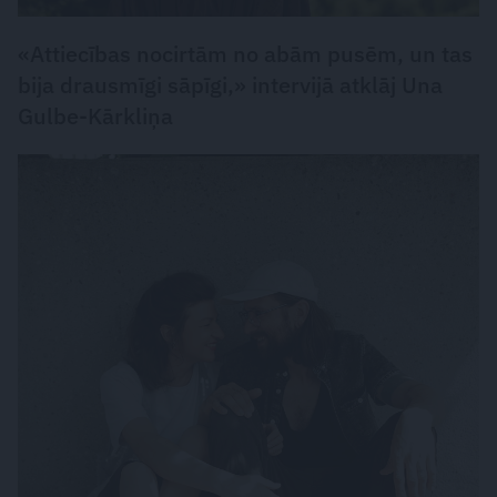
«Attiecības nocirtām no abām pusēm, un tas
bija drausmīgi sāpīgi,» intervijā atklāj Una
Gulbe-Kārkliņa