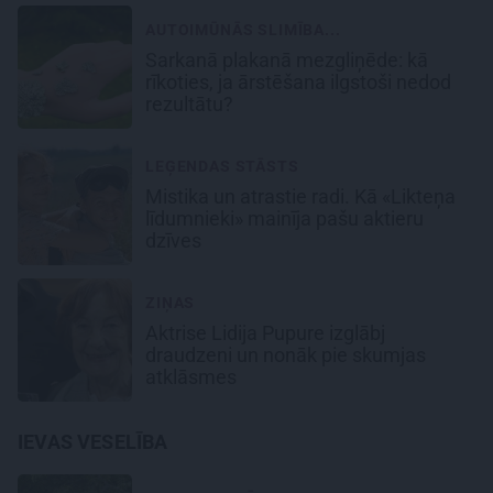
AUTOIMŪNĀS SLIMĪBA...
Sarkanā plakanā mezgliņēde: kā
rīkoties, ja ārstēšana ilgstoši nedod
rezultātu?
LEĢENDAS STĀSTS
Mistika un atrastie radi. Kā «Likteņa
līdumnieki» mainīja pašu aktieru
dzīves
ZIŅAS
Aktrise Lidija Pupure izglābj
draudzeni un nonāk pie skumjas
atklāsmes
IEVAS VESELĪBA