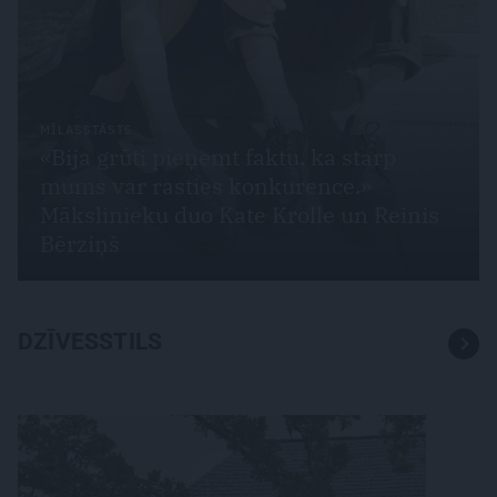
MĪLASSTĀSTS
«Bija grūti pieņemt faktu, ka starp
mums var rasties konkurence.»
Mākslinieku duo Kate Krolle un Reinis
Bērziņš
DZĪVESSTILS