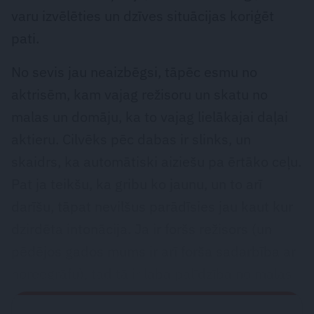
varu izvēlēties un dzīves situācijas koriģēt
pati.
No sevis jau neaizbēgsi, tāpēc esmu no
aktrisēm, kam vajag režisoru un skatu no
malas un domāju, ka to vajag lielākajai daļai
aktieru. Cilvēks pēc dabas ir slinks, un
skaidrs, ka automātiski aiziešu pa ērtāko ceļu.
Pat ja teikšu, ka gribu ko jaunu, un to arī
darīšu, tāpat nevilšus parādīsies jau kaut kur
dzirdēta intonācija. Ja ir foršs režisors (un
pēdējos gados mums ir arī forša sadarbība ar
horeogrāfu), tad tā ir laba palīdzība no malas.