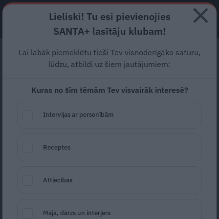
Lieliski! Tu esi pievienojies
ABONĒ
SANTA+ lasītāju klubam!
Lai labāk piemeklētu tieši Tev visnoderīgāko saturu,
Aktrise Anna Šteina:
lūdzu, atbildi uz šiem jautājumiem:
Esmu jutusi ārējo
Kuras no šīm tēmām Tev visvairāk interesē?
spiedienu – kad tad
precēsies?
Intervijas ar personībām
Lūgta dažos vārdos raksturot sevi, aktrise,
Receptes
teātra un runas pedagoģe, drāmas terapeite
Anna Šteina uzskaita: «Drusku dulla, reizēm
Attiecības
bailīga un sirsnīga pret tiem, kas man ir
tuvi.» Taču pāri visam Anna mīl dažādību un
Māja, dārzs un interjers
brīvību – ja tās ir, tad viņa ir līdzsvarā.