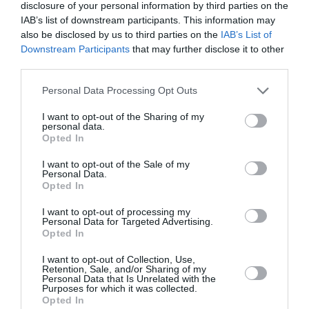
disclosure of your personal information by third parties on the
IAB’s list of downstream participants. This information may
also be disclosed by us to third parties on the
IAB’s List of
Downstream Participants
that may further disclose it to other
«Mana eksistences forma kopš bērnības –
third parties.
cīņa.» Lauris Dzelzītis par panikas lēkmēm,
Personal Data Processing Opt Outs
vientulību un atgriešanos teātrī
I want to opt-out of the Sharing of my
personal data.
Opted In
PERSONISKS STĀSTS
I want to opt-out of the Sale of my
Personal Data.
Opted In
I want to opt-out of processing my
Personal Data for Targeted Advertising.
Opted In
I want to opt-out of Collection, Use,
Retention, Sale, and/or Sharing of my
Personal Data that Is Unrelated with the
Purposes for which it was collected.
Opted In