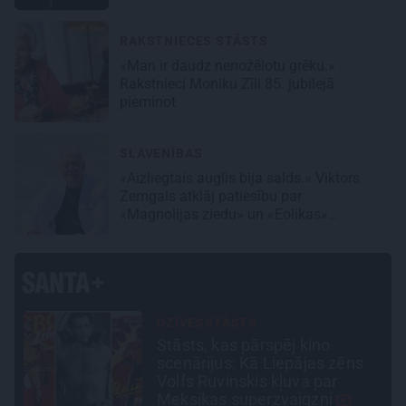
RAKSTNIECES STĀSTS
«Man ir daudz nenožēlotu grēku.»
Rakstnieci Moniku Zīli 85. jubilejā
pieminot
SLAVENĪBAS
«Aizliegtais auglis bija salds.» Viktors
Zemgals atklāj patiesību par
«Magnolijas ziedu» un «Eolikas»
neprātīgo slavu
PERSONĪBAS
Noklusētās dzimtas saites,
attiecības ar brāli un 7. bērns
kā brīnums: atklāta saruna ar
Andri Raču