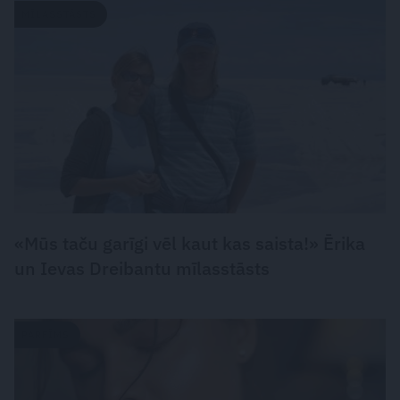
MĪLASSTĀSTS
«Mūs taču garīgi vēl kaut kas saista!» Ērika
un Ievas Dreibantu mīlasstāsts
PARFĪMS