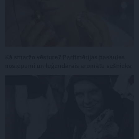
Kā smaržo vēsture? Parfimērijas pasaules
noslēpumi un leģendārais aromātu sešnieks
LASĀMGABALS