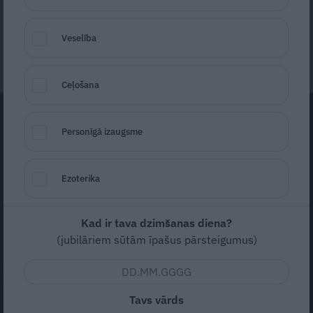
Dace Rudzīte
Veselība
5. maijs, 2025
Ceļošana
Personīgā izaugsme
Ezoterika
Kad ir tava dzimšanas diena?
(jubilāriem sūtām īpašus pārsteigumus)
Tavs vārds