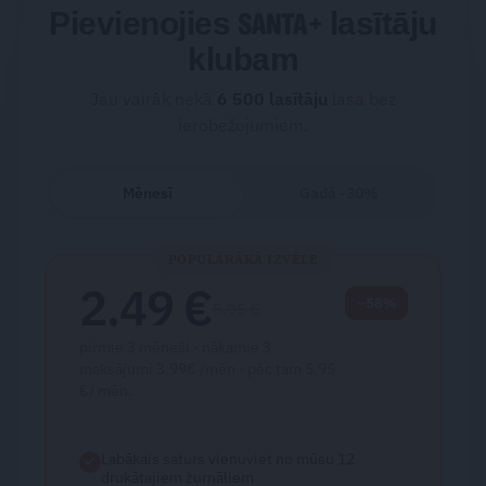
Pievienojies
lasītāju
klubam
Jau vairāk nekā
6 500
lasītāju
lasa bez
ierobežojumiem.
Mēnesī
Gadā -30%
POPULĀRĀKĀ IZVĒLE
2.49 €
−58%
5.95 €
pirmie 3 mēneši · nākamie 3
maksājumi 3.99€ /mēn · pēc tam 5.95
€/ mēn.
Labākais saturs vienuviet no mūsu 12
drukātajiem žurnāliem