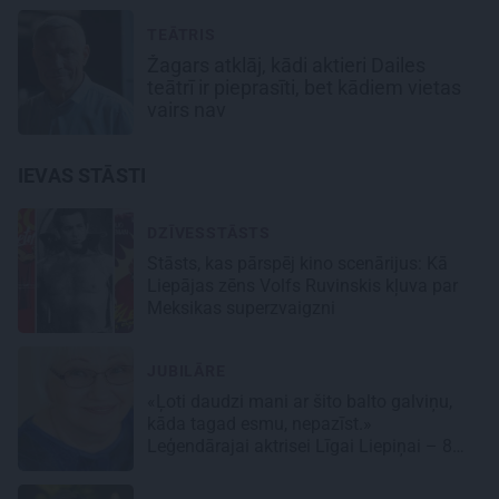
TEĀTRIS
Žagars atklāj, kādi aktieri Dailes
teātrī ir pieprasīti, bet kādiem vietas
vairs nav
IEVAS STĀSTI
DZĪVESSTĀSTS
Stāsts, kas pārspēj kino scenārijus: Kā
Liepājas zēns Volfs Ruvinskis kļuva par
Meksikas superzvaigzni
JUBILĀRE
«Ļoti daudzi mani ar šito balto galviņu,
kāda tagad esmu, nepazīst.»
Leģendārajai aktrisei Līgai Liepiņai – 80!