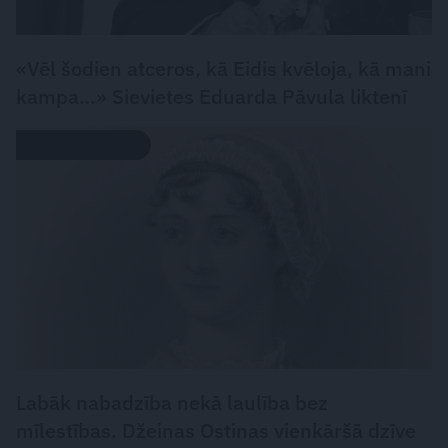
«Vēl šodien atceros, kā Eidis kvēloja, kā mani
kampa…» Sievietes Eduarda Pāvula liktenī
LEĢENDAS STĀSTS
Labāk nabadzība nekā laulība bez
mīlestības. Džeinas Ostinas vienkāršā dzīve