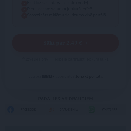
Ekskluzīvas intervijas katru nedēļu
Pieeja visam saturam jebkurā ierīcē
Samazināts reklāmu daudzums visā portālā
Sākt par 2.49 € →
Izvēlies brīvi – iespēja pārtraukt jebkurā laikā!
Jau esi
abonents?
Ienākt portālā
PADALIES AR DRAUGIEM
FACEBOOK
DRAUGIEM.LV
WHATSAPP