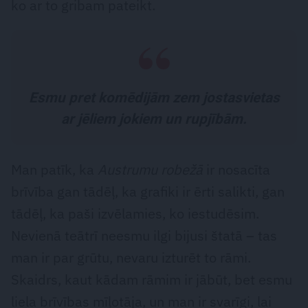
ko ar to gribam pateikt.
Esmu pret komēdijām zem jostasvietas
ar jēliem jokiem un rupjībām.
Man patīk, ka
Austrumu robežā
ir nosacīta
brīvība gan tādēļ, ka grafiki ir ērti salikti, gan
tādēļ, ka paši izvēlamies, ko iestudēsim.
Nevienā teātrī neesmu ilgi bijusi štatā – tas
man ir par grūtu, nevaru izturēt to rāmi.
Skaidrs, kaut kādam rāmim ir jābūt, bet esmu
liela brīvības mīļotāja, un man ir svarīgi, lai