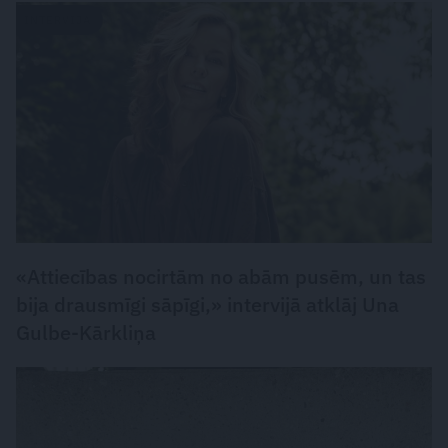
INTERVIJA
«Attiecības nocirtām no abām pusēm, un tas
bija drausmīgi sāpīgi,» intervijā atklāj Una
Gulbe-Kārkliņa