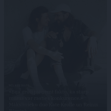
MĪLASSTĀSTS
«Bija grūti pieņemt faktu, ka starp
mums var rasties konkurence.»
Mākslinieku duo Kate Krolle un Reinis
Bērziņš