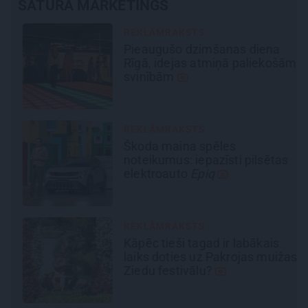
SATURA MĀRKETINGS
REKLĀMRAKSTS
Pieaugušo dzimšanas diena
Rīgā, idejas atmiņā paliekošām
svinībām
REKLĀMRAKSTS
em
Škoda maina spēles
noteikumus: iepazīsti pilsētas
elektroauto
Epiq
REKLĀMRAKSTS
Kāpēc tieši tagad ir labākais
laiks doties uz Pakrojas muižas
Ziedu festivālu?