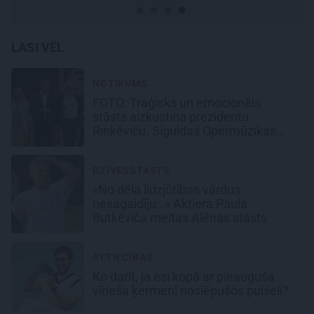
LASI VĒL
NOTIKUMS
FOTO: Traģisks un emocionāls
stāsts aizkustina prezidentu
Rinkēviču. Siguldas Opermūzikas
svētku aizkadri
DZĪVESSTĀSTS
«No dēla līdzjūtības vārdus
nesagaidīju…» Aktiera Paula
Butkēviča meitas Alēnas stāsts
ATTIECĪBAS
Ko darīt, ja esi kopā ar pieauguša
vīrieša ķermenī noslēpušos puišeli?