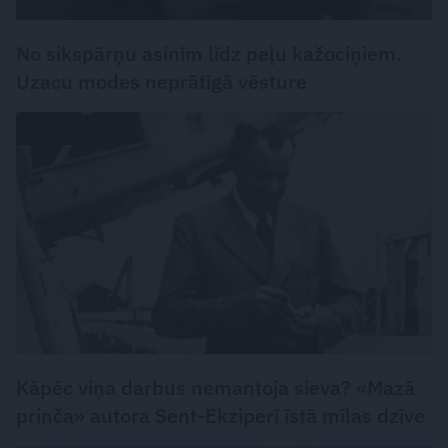
No sikspārņu asinīm līdz peļu kažociņiem.
Uzacu modes neprātīgā vēsture
LASĀMGABALS
Kāpēc viņa darbus nemantoja sieva? «Mazā
prinča» autora Sent-Ekziperī īstā mīlas dzīve