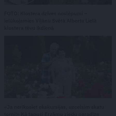
FOTO: Klostera dzīves noslēpumi –
ielūkojamies Viļānu Svētā Alberta Lielā
klostera tēvu ikdienā
CIEMOS
«Ja nerīkosiet ekskursijas, uzcelsim skatu
torni!» Kā tapusi Erzāmu ziedu paradīze