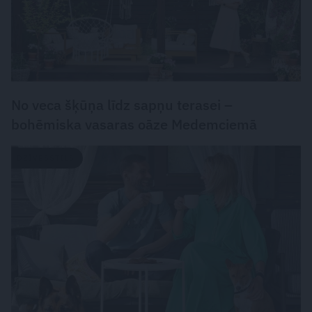
No veca šķūņa līdz sapņu terasei –
bohēmiska vasaras oāze Medemciemā
DZĪVESSTILS