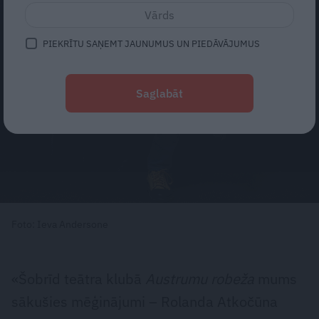
PIEKRĪTU SAŅEMT JAUNUMUS UN PIEDĀVĀJUMUS
Saglabāt
Foto: Ieva Andersone
«Šobrīd teātra klubā
Austrumu robeža
mums
sākušies mēģinājumi – Rolanda Atkočūna