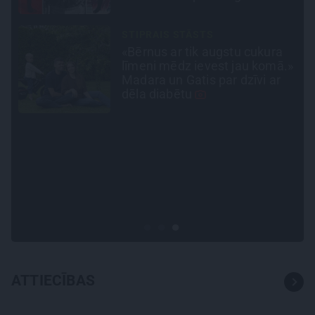
ATRADUMS
Virziens – jūra: Lauderu
.»
ģimenes bezbēdīgi laiskā
miera osta Pūrciemā
TAVS ĀRSTS
«Manā kabinetā bijusi teju visa
Liepāja.» Ārste Ingrīda
Gardovska par vairāk nekā 50
gadiem medicīnā
ATTIECĪBAS