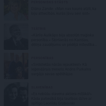
PERSONISKS STĀSTS
Diāna Zande: «Man nav kauns atzīt, ka
biju attiecībās, kurās ļāvu sevi sist»
TEĀTRIS
«Kārlis Auškāps bija absolūti traģiska
personība.» Šķiršanās no Kairišas,
dēliņa zaudējums un pēdējā mīlestība
Inese
PERSONĪBAS
«Sirdslietās nācās iejaukties!» Kā
leģendārais treneris Andris Purkalns
sargāja savas spēlētājas
SLAVENĪBAS
«Es nebūšu slavena aktiera mīļākā!»
Kāda patiesībā bija laulības dzīve ar
spītīgo Leonīdu Grabovski