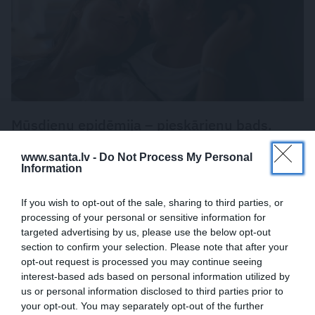
Mūsdienu epidēmija – pieskārienu bads.
Kāpēc platonisks glāsts reizēm ir svarīgāks
www.santa.lv -
Do Not Process My Personal
par seksuālu tuvību
Information
PERSONĪBAS
If you wish to opt-out of the sale, sharing to third parties, or
processing of your personal or sensitive information for
targeted advertising by us, please use the below opt-out
section to confirm your selection. Please note that after your
opt-out request is processed you may continue seeing
interest-based ads based on personal information utilized by
us or personal information disclosed to third parties prior to
your opt-out. You may separately opt-out of the further