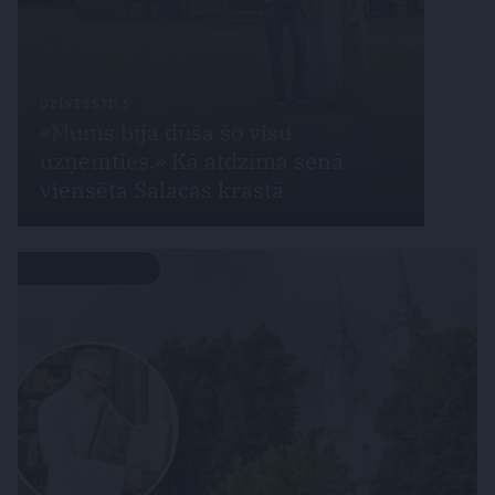
DZĪVESSTILS
«Mums bija dūša šo visu
uzņemties.» Kā atdzima senā
viensēta Salacas krastā
LATVIJAS PĒRLES