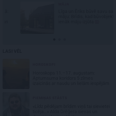
MĀJA
Līga un Ēriks būvē savu sapņu
māju: Brīdis, kad būvobjektā
ienāk māju izjūta
LASI VĒL
HOROSKOPI
Horoskops 11.–17. augustam:
Aptumsuma koridors 5 zīmes
izaicinās ar naudu un lielām iespējām
PIEMIŅAS STĀSTS
«Līdz pēdējam brīdim viņš tai sievietei
ticēja…» Alda Drēģera sievas un