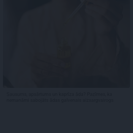
Sausums, apsārtums un kaprīza āda? Pazīmes, ka
nemanāmi sabojāts ādas galvenais aizsargvairogs