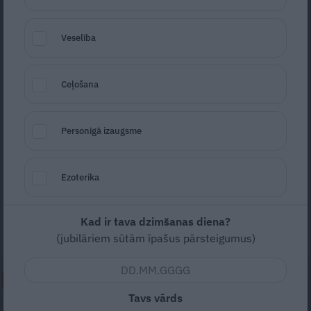
Veselība
Ceļošana
Foto: Publicitātes foto (Ieva Romaško)
Personīgā izaugsme
Seko
Santa.lv Google
Grupas «Credo» solists Guntis Veits šogad
Ezoterika
svinēs 71. jubileju. Viņš ir bijis precējies
vienu reizi, taču iepazīties ar sievietēm
Kad ir tava dzimšanas diena?
viņam nekad nav bijusi problēma.
(jubilāriem sūtām īpašus pārsteigumus)
NEPALAID GARĀM!
Tavs vārds