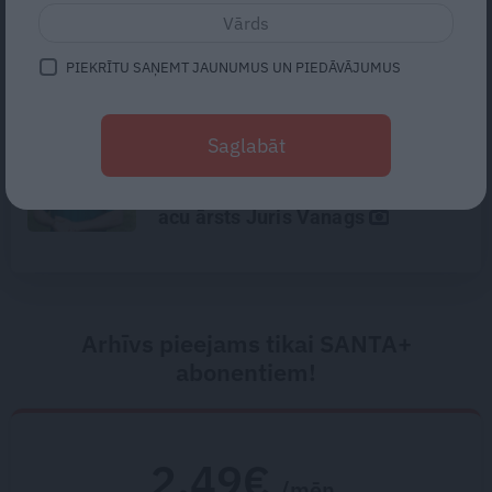
«Cilvēki mēdz sāpināt, bet suns
mīl, neskatoties ne uz ko.»
Nikolaja Puzikova un sievas
PIEKRĪTU SAŅEMT JAUNUMUS UN PIEDĀVĀJUMUS
Gitas mīlules – Faira un Late
«Esmu plānojis līdz tiem simtu
Saglabāt
desmit izvilkt.» Ar mikroķirurga
precizitāti un lauku rūdījumu –
acu ārsts Juris Vanags
Arhīvs pieejams tikai SANTA+
abonentiem!
2.49€
/mēn.