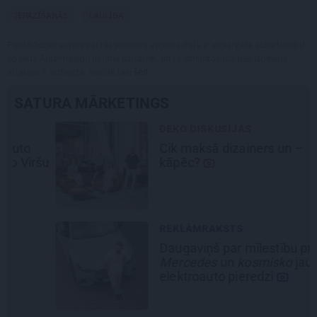
IEPAZĪŠANĀS
LAULĪBA
Publikācijas saturs vai tās jebkāda apjoma daļa ir aizsargāts autortiesību
objekts Autortiesību likuma izpratnē, un tā izmantošana bez izdevēja
atļaujas ir aizliegta. Vairāk lasi
šeit
SATURA MĀRKETINGS
DEKO DISKUSIJAS
Cik maksā dizainers un –
šu
kāpēc?
REKLĀMRAKSTS
Daugaviņš par mīlestību pret
Mercedes
un
kosmisko
jaunā
elektroauto pieredzi