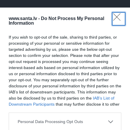
DZIMTAS STĀSTS
JUBILEJA
www.santa.lv -
Do Not Process My Personal
Information
If you wish to opt-out of the sale, sharing to third parties, or
processing of your personal or sensitive information for
targeted advertising by us, please use the below opt-out
section to confirm your selection. Please note that after your
opt-out request is processed you may continue seeing
interest-based ads based on personal information utilized by
«Likteņa līdumnieku»
Pirmā reize 70 gados!
us or personal information disclosed to third parties prior to
režisore Virdžīnija Lejiņa
Šovmenim Leonam
your opt-out. You may separately opt-out of the further
sargā īpašu ģimenes
Zviedrim draudzene
disclosure of your personal information by third parties on the
dārgumu. To mantos
sagādā ekskluzīvu
IAB’s list of downstream participants. This information may
mazmeita
dāvanu
also be disclosed by us to third parties on the
IAB’s List of
Downstream Participants
that may further disclose it to other
third parties.
STILS
Personal Data Processing Opt Outs