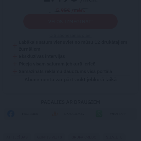
5.95€ /mēn.
VĒLOS IZMĒĢINĀT!
Citi abonēšanas plāni
Labākais saturs vienuviet no mūsu 12 drukātajiem
žurnāliem
Ekskluzīvas intervijas
Pieeja visam saturam jebkurā ierīcē
Samazināts reklāmu daudzums visā portālā
Abonementu var pārtraukt jebkurā laikā
PADALIES AR DRAUGIEM
FACEBOOK
DRAUGIEM.LV
WHATSAPP
ATTIECĪBAS
GUNTIS VEITS
GRUPA CREDO
SIEVIETE