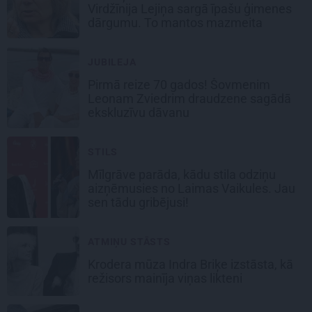
Virdžīnija Lejiņa sargā īpašu ģimenes
dārgumu. To mantos mazmeita
JUBILEJA
Pirmā reize 70 gados! Šovmenim
Leonam Zviedrim draudzene sagādā
ekskluzīvu dāvanu
STILS
Mīlgrāve parāda, kādu stila odziņu
aizņēmusies no Laimas Vaikules. Jau
sen tādu gribējusi!
ATMIŅU STĀSTS
Krodera mūza Indra Briķe izstāsta, kā
režisors mainīja viņas likteni