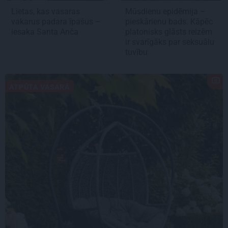
Lietas, kas vasaras
Mūsdienu epidēmija –
vakarus padara īpašus –
pieskārienu bads. Kāpēc
iesaka Santa Anča
platonisks glāsts reizēm
ir svarīgāks par seksuālu
tuvību
ATPŪTA VASARĀ