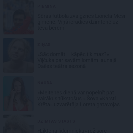
PIEMIŅA
Sēras futbola zvaigznes Lionela Mesi
ģimenē. Viņš ieradies dzimtenē uz
tēva bērēm
ZIŅAS
«Sāc domāt – kāpēc tik maz?»
Viļčuka par savām lomām jaunajā
Dailes teātra sezonā
NAUDA
«Meitenes dienā var nopelnīt pat
vairākus tūkstošus.» Šova «Karsti.
Krēta» uzvarētāja Loreta gatavojas
sapņu darbam
DZIMTAS STĀSTS
«Likteņa līdumnieku» režisore