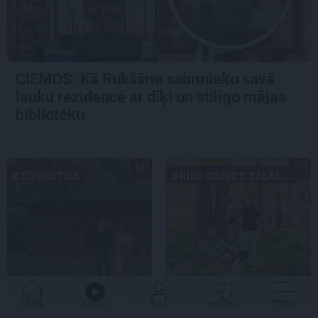
CIEMOS: Kā Rukšāne saimnieko savā
lauku rezidencē ar dīķi un stilīgo mājas
bibliotēku
DZĪVESSTILS
GRIBU DZĪVOT ZAĻĀK...
GALVENĀ
KLAUSIES
IENĀC
PADALĪTIES
VAIRĀK
«Mums bija dūša šo visu
«Dacīt, vai tu vispār