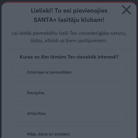
Abonē
Lieliski! Tu esi pievienojies
SANTA+ lasītāju klubam!
RECEPTES
NODERĪGI
JAUNĀKAIS
POPULĀRĀKAIS
Lai labāk piemeklētu tieši Tev visnoderīgāko saturu,
Veits atklāti par attiecībām
lūdzu, atbildi uz šiem jautājumiem:
pensijas vecumā: Cits
dzīvo
Kuras no šīm tēmām Tev visvairāk interesē?
ar kaķiem, un viņam ir labi
Intervijas ar personībām
ATTIECĪBAS
07.06.2025
Zane Piļka
Receptes
žurnāliste
zane.pilka@santa.lv
Attiecības
Māja, dārzs un interjers