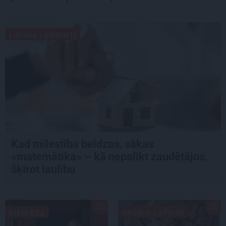
LIKUMA LABIRINTI
Kad mīlestība beidzas, sākas
«matemātika» – kā nepalikt zaudētājos,
šķirot laulību
PIEREDZE
APCEĻO LATVIJU