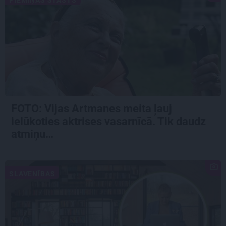
FOTO:
Vijas Artmanes meita
ļauj
ielūkoties aktrises vasarnīcā. Tik daudz
atmiņu…
SLAVENĪBAS