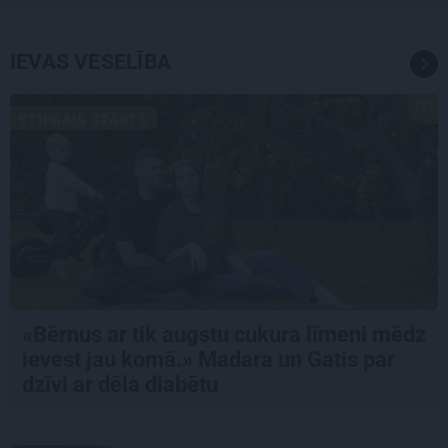
IEVAS VESELĪBA
STIPRAIS STĀSTS
«Bērnus ar tik augstu cukura līmeni mēdz
ievest jau komā.» Madara un Gatis par
dzīvi ar dēla diabētu