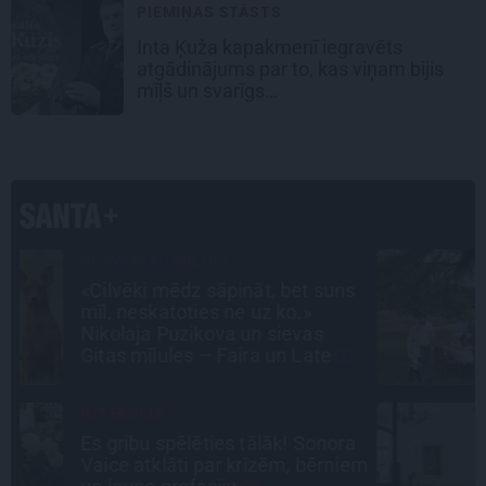
PIEMIŅAS STĀSTS
Inta Ķuža kapakmenī iegravēts
atgādinājums par to, kas viņam bijis
mīļš un svarīgs…
CIEMOS
s
«Vectēvam vajadzēja to vērienu
būvējot.» Kā Grišānu ģimene
atjauno senās dzimtas mājas
PROFESIONĀLS INTERJERS
a
Ciemos: Eklektika bez haosa –
em
estēta mājoklis ar skatu uz