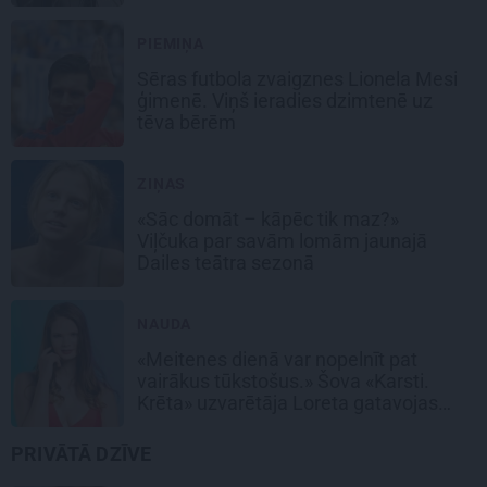
PIEMIŅA
Sēras futbola zvaigznes Lionela Mesi
ģimenē. Viņš ieradies dzimtenē uz
tēva bērēm
ZIŅAS
«Sāc domāt – kāpēc tik maz?»
Viļčuka par savām lomām jaunajā
Dailes teātra sezonā
NAUDA
«Meitenes dienā var nopelnīt pat
vairākus tūkstošus.» Šova «Karsti.
Krēta» uzvarētāja Loreta gatavojas
sapņu darbam
PRIVĀTĀ DZĪVE