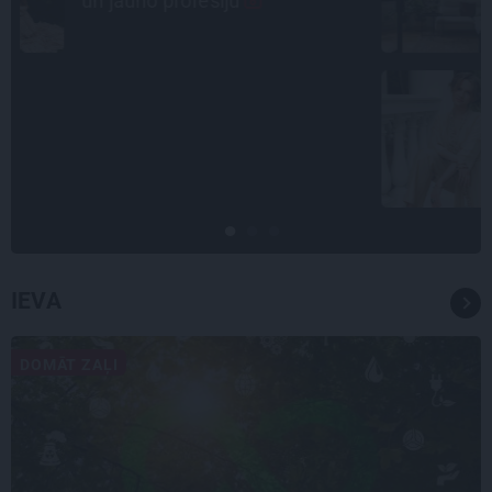
Rīgas centra jumtiem
INTERVIJA
Tumši samtaina balss un
tērauda mugurkauls. Raimonda
Paula jaunā mūza – Gerda
Timrota
IEVA
DOMĀT ZAĻI