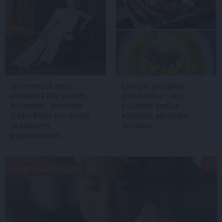
No mantotā zelta
Latvijas gardākās
lombardā līdz saviem
pieturvietas – kur
biznesiem. Investore
palutināt garšas
Baiba Blāķe par dzīves
kārpiņas, apceļojot
skarbajiem
novadus
pagriezieniem
SKAISTUMKOPŠANA