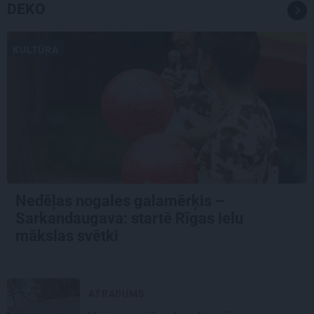
DEKO
KULTŪRA
Nedēļas nogales galamērķis –
Sarkandaugava: startē Rīgas ielu
mākslas svētki
ATRADUMS