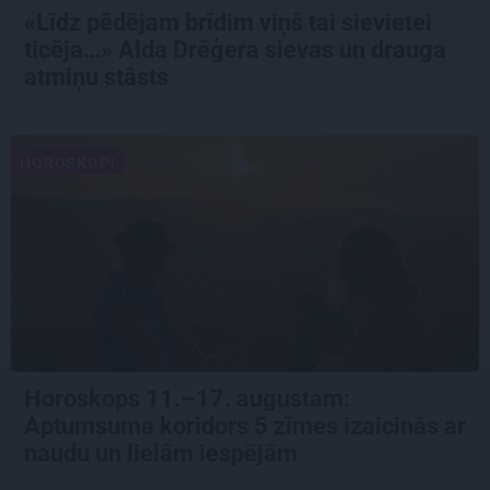
«Līdz pēdējam brīdim viņš tai sievietei
ticēja…» Alda Drēģera sievas un drauga
atmiņu stāsts
HOROSKOPI
Horoskops 11.–17. augustam:
Aptumsuma koridors 5 zīmes izaicinās ar
naudu un lielām iespējām