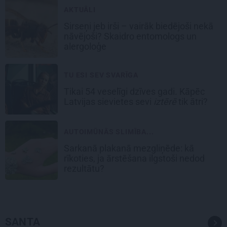
AKTUĀLI
Sirseņi jeb irši – vairāk biedējoši nekā
nāvējoši? Skaidro entomologs un
alergoloģe
TU ESI SEV SVARĪGA
Tikai 54 veselīgi dzīves gadi. Kāpēc
Latvijas sievietes sevi
iztērē
tik ātri?
AUTOIMŪNĀS SLIMĪBA...
Sarkanā plakanā mezgliņēde: kā
rīkoties, ja ārstēšana ilgstoši nedod
rezultātu?
SANTA