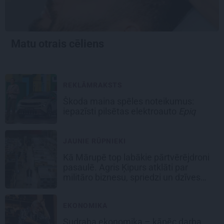
Matu otrais cēliens
REKLĀMRAKSTS
Škoda maina spēles noteikumus:
iepazīsti pilsētas elektroauto
Epiq
JAUNIE RŪPNIEKI
Kā Mārupē top labākie pārtvērējdroni
pasaulē. Agris Ķipurs atklāti par
militāro biznesu, spriedzi un dzīves
draivu
EKONOMIKA
Sudraba ekonomika – kāpēc darba