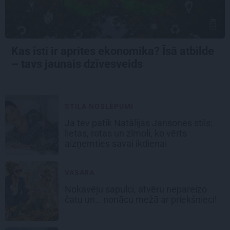
Kas īsti ir aprites ekonomika? Īsā atbilde
– tavs jaunais dzīvesveids
STILA NOSLĒPUMI
Ja tev patīk Natālijas Jansones stils:
lietas, rotas un zīmoli, ko vērts
aizņemties savai ikdienai
VASARA
Nokavēju sapulci, atvēru nepareizo
čatu un… nonācu mežā ar priekšnieci!