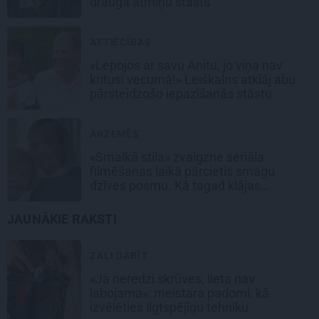
drauga atmiņu stāsts
ATTIECĪBAS
«Lepojos ar savu Anitu, jo viņa nav
kritusi vecumā!» Leiškalns atklāj abu
pārsteidzošo iepazīšanās stāstu
ĀRZEMĒS
«Smalkā stila» zvaigzne seriāla
filmēšanas laikā pārcietis smagu
dzīves posmu. Kā tagad klājas
Emetam?
JAUNĀKIE RAKSTI
ZAĻI DARĪT
«Ja neredzi skrūves, lieta nav
labojama»: meistara padomi, kā
izvēlēties ilgtspējīgu tehniku