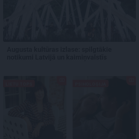
Augusta kultūras izlase: spilgtākie
notikumi Latvijā un kaimiņvalstīs
LIETU TOPS
PSIHOLOĢIJA