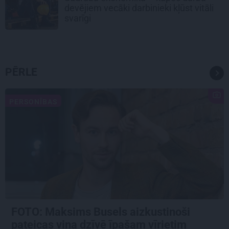
devējiem vecāki darbinieki kļūst vitāli
svarīgi
PĒRLE
PERSONĪBAS
FOTO: Maksims Busels aizkustinoši
pateicas viņa dzīvē īpašam vīrietim