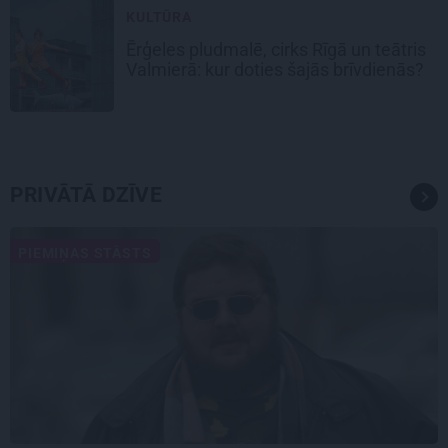
KULTŪRA
Ērģeles pludmalē, cirks Rīgā un teātris
Valmierā: kur doties šajās brīvdienās?
PRIVĀTĀ DZĪVE
PIEMIŅAS STĀSTS