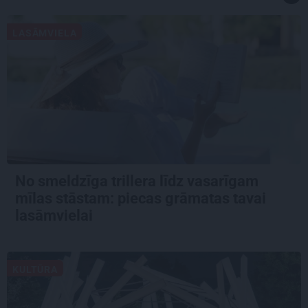
LASĀMVIELA
No smeldzīga trillera līdz vasarīgam
mīlas stāstam: piecas grāmatas tavai
lasāmvielai
KULTŪRA