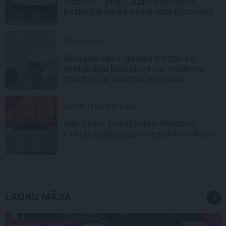
Virziens – jūra: Lauderu ģimenes
bezbēdīgi laiskā miera osta Pūrciemā
ATRADUMS
Raupjais šiks Līgatnes mežos: kā
simtgadīga kūts kļuva par modernu
rezidenci ar baseinu un mākslu
INTERJERA DIZAINS
«Michelin» zvaigžņotais Maksims
Cekots atklājis jaunu restorānu «Kíce»
LAUKU MĀJA
PIEMIŅAS STĀSTS