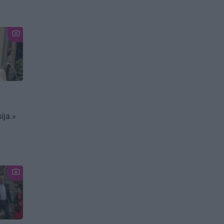
ija.»