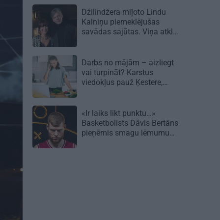
Džilindžera mīļoto Lindu
Kalniņu piemeklējušas
savādas sajūtas. Viņa atklāj
iemeslu
Darbs no mājām – aizliegt
vai turpināt? Karstus
viedokļus pauž Ķestere,
Rasnačs un daudzi citi
«Ir laiks likt punktu…»
Basketbolists Dāvis Bertāns
pieņēmis smagu lēmumu
un dod solījumu saviem
biedriem