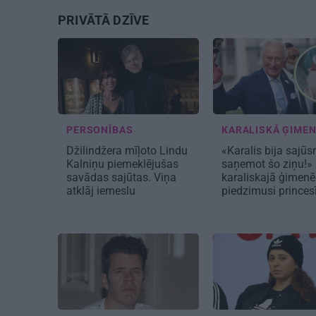
PRIVĀTĀ DZĪVE
PERSONĪBAS
KARALISKĀ ĢIME
Džilindžera mīļoto Lindu
«Karalis bija sajūs
Kalniņu piemeklējušas
saņemot šo ziņu!» 
savādas sajūtas. Viņa
karaliskajā ģimenē
atklāj iemeslu
piedzimusi princes