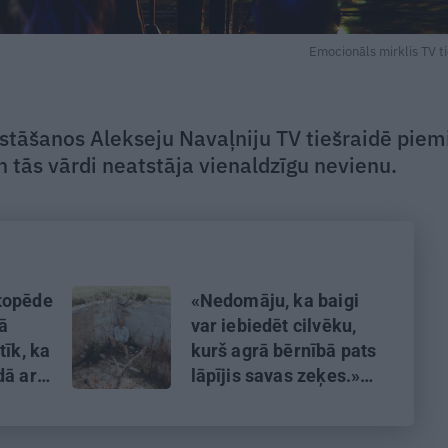
Emocionāls mirklis TV ti
zstāšanos Alekseju Navaļniju TV tiešraidē piem
n tās vārdi neatstāja vienaldzīgu nevienu.
topēde
«Nedomāju, ka baigi
kā
var iebiedēt cilvēku,
tīk, ka
kurš agrā bērnībā pats
dā ar
lāpījis savas zeķes.»
Saruna ar Lauri Dzelzīti