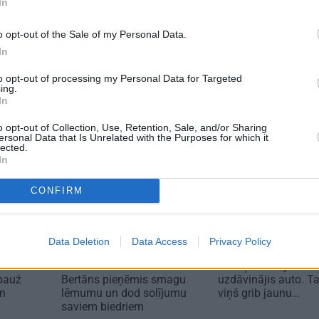
In
s izlase
No kā ir atkarīgas
Daugaviņš
elektroauto uzlādes
mīlestību 
o opt-out of the Sale of my Personal Data.
izmaksas? Skaidro
Mercedes
Viršu eksperti
jaunā elek
In
pieredzi
to opt-out of processing my Personal Data for Targeted
ing.
In
o opt-out of Collection, Use, Retention, Sale, and/or Sharing
ersonal Data that Is Unrelated with the Purposes for which it
lected.
In
CONFIRM
SPORTS
ZIŅAS
Data Deletion
Data Access
Privacy Policy
«Ir laiks likt punktu…»
Aktierim Andrim
t?
Basketbolists Dāvis
Bērziņam miljonārs
 pauž
Bertāns pieņēmis smagu
uzdāvinājis auto. T
un
lēmumu un dod solījumu
viņš grib jaunu…
saviem biedriem