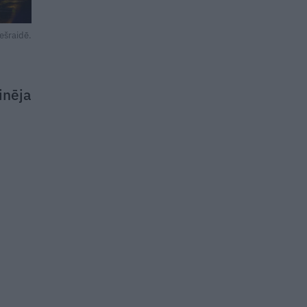
ešraidē.
inēja