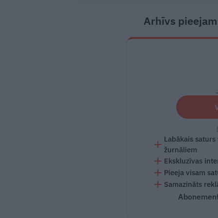
Arhīvs pieejam
Labākais saturs
žurnāliem
Ekskluzīvas inte
Pieeja visam sa
Samazināts rekl
Abonementu