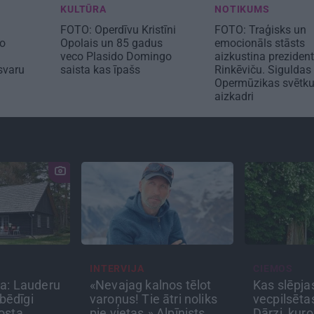
KULTŪRA
NOTIKUMS
FOTO: Operdīvu Kristīni
FOTO: Traģisks un
ko
Opolais un 85 gadus
emocionāls stāsts
veco Plasido Domingo
aizkustina preziden
svaru
saista kas īpašs
Rinkēviču. Siguldas
Opermūzikas svētk
aizkadri
INTERVIJA
CIEMOS
: Lauderu
«Nevajag kalnos tēlot
Kas slēpjas K
īgi
varoņus! Tie ātri noliks
vecpilsētas 
ta
pie vietas.» Alpīnists
Dārzi, kuros a