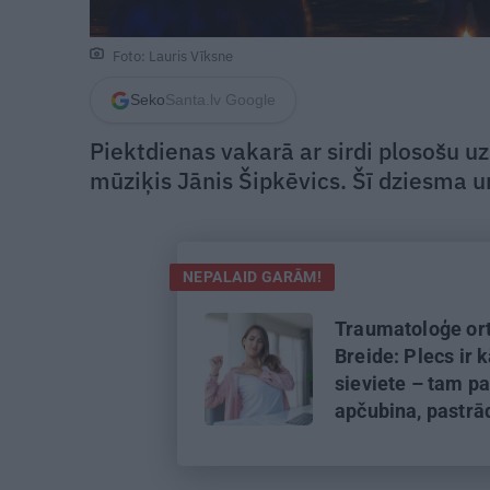
Foto: Lauris Vīksne
Seko
Santa.lv Google
Piektdienas vakarā ar sirdi plosošu u
mūziķis Jānis Šipkēvics. Šī dziesma u
NEPALAID GARĀM!
Traumatoloģe or
Breide: Plecs ir 
sieviete – tam pa
apčubina, pastrā
viņu, padarbojas,
pavingro