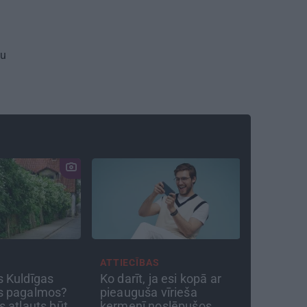
tu
u
ATTIECĪBAS
PSIHOLOĢI
uldīgas
Ko darīt, ja esi kopā ar
Mūsdienu e
pagalmos?
pieauguša vīrieša
pieskārien
tļauts būt
ķermenī noslēpušos
Kāpēc plat