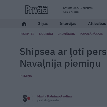
Ceturtdiena, 6. augusts
Aisma, Askolds
Ziņas
Intervijas
Attiecības
RECEPTES
NODERĪGI
JAUNĀKAIS
POPULĀRĀKAIS
Shipsea
ar ļoti per
Navaļnija piemiņu
PIEMIŅA
Marta Kalniņa-Avotiņa
portals@santa.lv