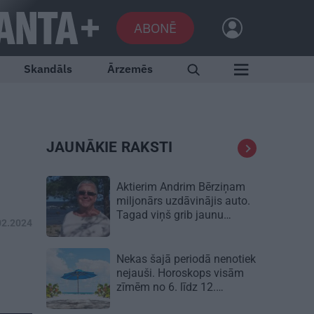
ABONĒ
Skandāls
Ārzemēs
JAUNĀKIE RAKSTI
Aktierim Andrim Bērziņam
miljonārs uzdāvinājis auto.
Tagad viņš grib jaunu…
02.2024
Nekas šajā periodā nenotiek
nejauši. Horoskops visām
zīmēm no 6. līdz 12.
augustam