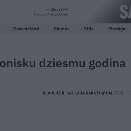
Rīga +19°C
Skaidrs, DR vējš, 0.45 m/s
Dzīvesstāsti
Ciemos
Stils
Piemiņai
sonisku dziesmu godina
SAGLABĀ RAKSTU
DALĪTIES
17.