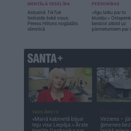
MENTĀLĀ VESELĪBA
PERSONĪBAS
Asiņainā
TikTok
«Ilgu laiku par to
tiešraide šokē visus:
klusēju.» Ostapen
Peress Hiltons nogādāts
beidzot atbild uz
slimnīcā
pārmetumiem par 
TAVS ĀRSTS
ATRADUMS
j kino
«Manā kabinetā bijusi
Virziens – jūra
pājas
teju visa Liepāja.» Ārste
ģimenes bezbēd
kis
Ingrīda Gardovska par
laiskā miera os