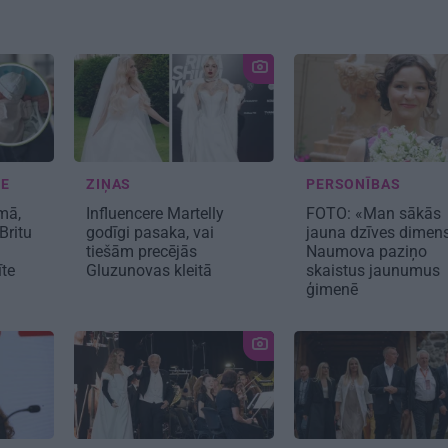
NE
ZIŅAS
PERSONĪBAS
mā,
Influencere Martelly
FOTO: «Man sākās
Britu
godīgi pasaka, vai
jauna dzīves dimens
tiešām precējās
Naumova paziņo
īte
Gluzunovas kleitā
skaistus jaunumus
ģimenē