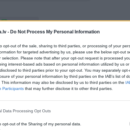
WHATSAPP
.lv -
Do Not Process My Personal Information
A
NĀVE
SKUMJAS
to opt-out of the sale, sharing to third parties, or processing of your per
formation for targeted advertising by us, please use the below opt-out s
 aizsargāts autortiesību objekts Autortiesību likuma izpratnē, un tā
r selection. Please note that after your opt-out request is processed y
rāk lasi
šeit
eing interest-based ads based on personal information utilized by us or
disclosed to third parties prior to your opt-out. You may separately opt-
losure of your personal information by third parties on the IAB’s list of
. This information may also be disclosed by us to third parties on the
IA
Participants
that may further disclose it to other third parties.
l Data Processing Opt Outs
o opt-out of the Sharing of my personal data.
TS
REKLĀMRAKSTS
REKLĀMRA