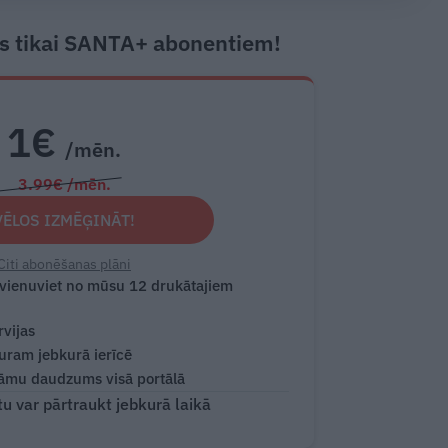
s tikai SANTA+ abonentiem!
1€
/mēn.
3.99€ /mēn.
VĒLOS IZMĒĢINĀT!
Citi abonēšanas plāni
 vienuviet no mūsu 12 drukātajiem
rvijas
turam jebkurā ierīcē
āmu daudzums visā portālā
 var pārtraukt jebkurā laikā