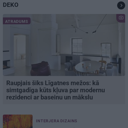
DEKO
ATRADUMS
Raupjais šiks Līgatnes mežos: kā
simtgadīga kūts kļuva par modernu
rezidenci ar baseinu un mākslu
INTERJERA DIZAINS