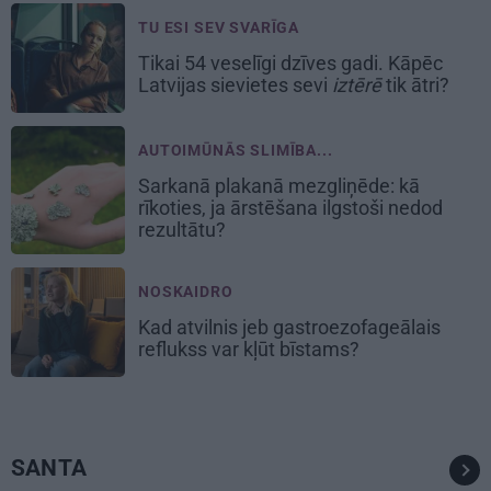
TU ESI SEV SVARĪGA
Tikai 54 veselīgi dzīves gadi. Kāpēc
Latvijas sievietes sevi
iztērē
tik ātri?
AUTOIMŪNĀS SLIMĪBA...
Sarkanā plakanā mezgliņēde: kā
rīkoties, ja ārstēšana ilgstoši nedod
rezultātu?
NOSKAIDRO
Kad atvilnis jeb gastroezofageālais
reflukss var kļūt bīstams?
SANTA