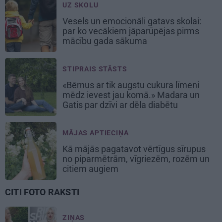
UZ SKOLU
Vesels un emocionāli gatavs skolai:
par ko vecākiem jāparūpējas pirms
mācību gada sākuma
STIPRAIS STĀSTS
«Bērnus ar tik augstu cukura līmeni
mēdz ievest jau komā.» Madara un
Gatis par dzīvi ar dēla diabētu
MĀJAS APTIECIŅA
Kā mājās pagatavot vērtīgus sīrupus
no piparmētrām, vīgriezēm, rozēm un
citiem augiem
CITI FOTO RAKSTI
ZIŅAS