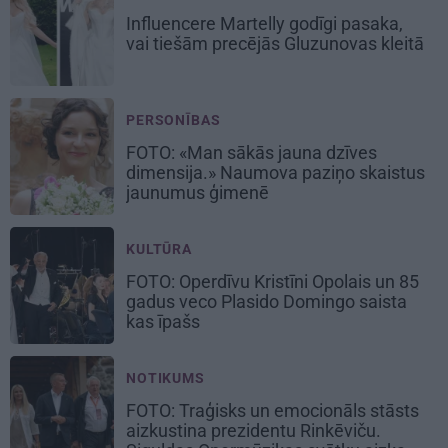
Influencere Martelly godīgi pasaka,
vai tiešām precējās Gluzunovas kleitā
PERSONĪBAS
FOTO: «Man sākās jauna dzīves
dimensija.» Naumova paziņo skaistus
jaunumus ģimenē
KULTŪRA
FOTO: Operdīvu Kristīni Opolais un 85
gadus veco Plasido Domingo saista
kas īpašs
NOTIKUMS
FOTO: Traģisks un emocionāls stāsts
aizkustina prezidentu Rinkēviču.