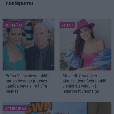
noslēpumu
VESELĪBA
ZIŅAS
Brūsa Vilisa sieva atklāj,
Slavenā
Tutas lietu
par ko šovasar jutusies
aktrise Liene Sebre atklāj
vainīga sava slimā vīra
vienkāršu veidu, kā
priekšā
iedarbināt vielmaiņu
ATTIECĪBAS