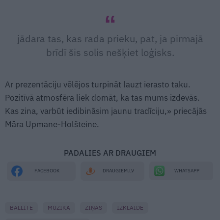
jādara tas, kas rada prieku, pat, ja pirmajā
brīdī šis solis nešķiet loģisks.
Ar prezentāciju vēlējos turpināt lauzt ierasto taku.
Pozitīvā atmosfēra liek domāt, ka tas mums izdevās.
Kas zina, varbūt iedibināsim jaunu tradīciju,» priecājās
Māra Upmane-Holšteine.
PADALIES AR DRAUGIEM
WHATSAPP
FACEBOOK
DRAUGIEM.LV
BALLĪTE
MŪZIKA
ZIŅAS
IZKLAIDE