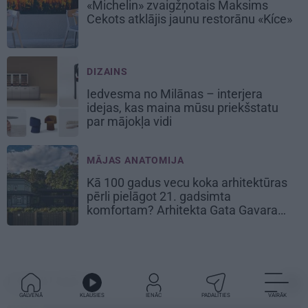
«Michelin» zvaigžņotais Maksims
Cekots atklājis jaunu restorānu «Kíce»
DIZAINS
Iedvesma no Milānas – interjera
idejas, kas maina mūsu priekšstatu
par mājokļa vidi
MĀJAS ANATOMIJA
Kā 100 gadus vecu koka arhitektūras
pērli pielāgot 21. gadsimta
komfortam? Arhitekta Gata Gavara
pieredze
LAUKU MĀJA
GALVENĀ
KLAUSIES
IENĀC
PADALĪTIES
VAIRĀK