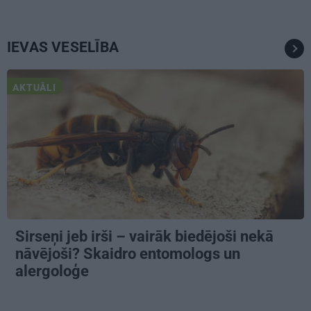
IEVAS VESELĪBA
AKTUĀLI
Sirseņi jeb irši – vairāk biedējoši nekā
nāvējoši? Skaidro entomologs un
alergoloģe