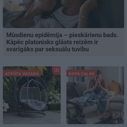
Mūsdienu epidēmija – pieskārienu bads.
Kāpēc platonisks glāsts reizēm ir
svarīgāks par seksuālu tuvību
ATPŪTA VASARĀ
KOPĀ ZAĻĀK