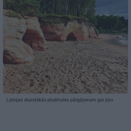
Latvijas skaistākās pludmales pārgājienam gar jūru