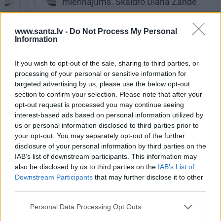
mierinājums. Skaidro Diāna Zande
www.santa.lv -
Do Not Process My Personal
HOROSKOPI
Information
Nekas šajā periodā nenotiek nejauši.
Horoskops visām zīmēm no 6. līdz 12.
If you wish to opt-out of the sale, sharing to third parties, or
augustam
processing of your personal or sensitive information for
targeted advertising by us, please use the below opt-out
section to confirm your selection. Please note that after your
opt-out request is processed you may continue seeing
interest-based ads based on personal information utilized by
PRIVĀTĀ DZĪVE
us or personal information disclosed to third parties prior to
your opt-out. You may separately opt-out of the further
disclosure of your personal information by third parties on the
INTERESANTI
IAB’s list of downstream participants. This information may
also be disclosed by us to third parties on the
IAB’s List of
Downstream Participants
that may further disclose it to other
third parties.
Personal Data Processing Opt Outs