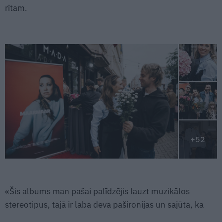
rītam.
+52
«Šis albums man pašai palīdzējis lauzt muzikālos
stereotipus, tajā ir laba deva pašironijas un sajūta, ka