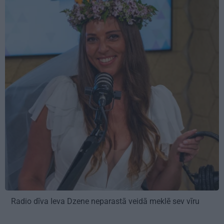
Radio dīva Ieva Dzene neparastā veidā meklē sev vīru