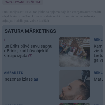
MĀRA UPMANE-HOLŠTEINE
Publikācijas saturs vai tās jebkāda apjoma daļa ir aizsargāts autortiesību
objekts Autortiesību likuma izpratnē, un tā izmantošana bez izdevēja
atļaujas ir aizliegta. Vairāk lasi
šeit
SATURA MĀRKETINGS
REKLĀMRAKSTS
Kamēr dāmas bauda miljoniem
ziedu skaistumu, kungi atklāj
Lietuvas alus tradīciju
galvaspilsētu
REKLĀMRAKSTS
Matu otrais cēliens