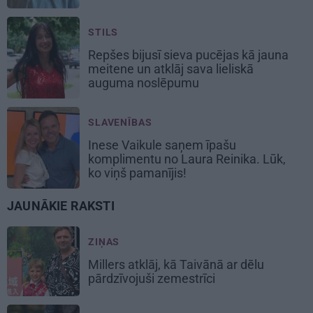
STILS
Repšes bijusī sieva pucējas kā jauna
meitene un atklāj sava lieliskā
auguma noslēpumu
SLAVENĪBAS
Inese Vaikule saņem īpašu
komplimentu no Laura Reinika. Lūk,
ko viņš pamanījis!
JAUNĀKIE RAKSTI
ZIŅAS
Millers atklāj, kā Taivānā ar dēlu
pārdzīvojuši zemestrīci