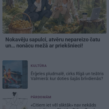
Nokavēju sapulci, atvēru nepareizo čatu
un… nonācu mežā ar priekšnieci!
KULTŪRA
Ērģeles pludmalē, cirks Rīgā un teātris
Valmierā: kur doties šajās brīvdienās?
PĀRDOMĀM
«Citiem iet vēl sliktāk» nav nekāds