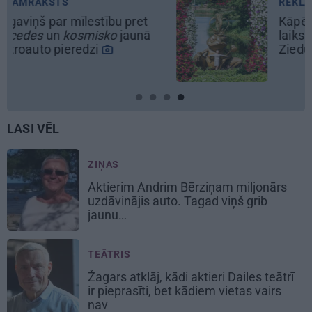
REKLĀMRAKSTS
Kāpēc tieši tagad ir labākais
laiks doties uz Pakrojas muižas
Ziedu festivālu?
LASI VĒL
ZIŅAS
Aktierim Andrim Bērziņam miljonārs
uzdāvinājis auto. Tagad viņš grib
jaunu…
TEĀTRIS
Žagars atklāj, kādi aktieri Dailes teātrī
ir pieprasīti, bet kādiem vietas vairs
nav