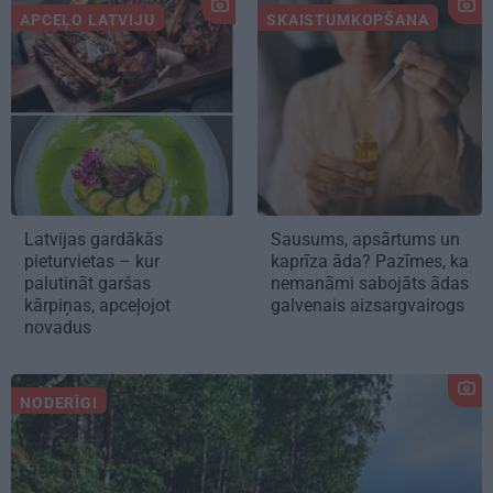
APCEĻO LATVIJU
SKAISTUMKOPŠANA
Latvijas gardākās
Sausums, apsārtums un
pieturvietas – kur
kaprīza āda? Pazīmes, ka
palutināt garšas
nemanāmi sabojāts ādas
kārpiņas, apceļojot
galvenais aizsargvairogs
novadus
NODERĪGI