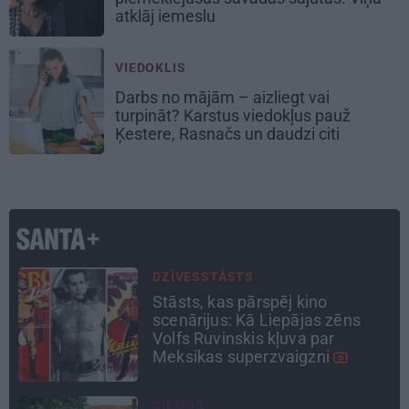
atklāj iemeslu
VIEDOKLIS
Darbs no mājām – aizliegt vai
turpināt? Karstus viedokļus pauž
Ķestere, Rasnačs un daudzi citi
ATTIECĪBAS
Ko darīt, ja esi kopā ar
pieauguša vīrieša ķermenī
noslēpušos puišeli?
INTERVIJA