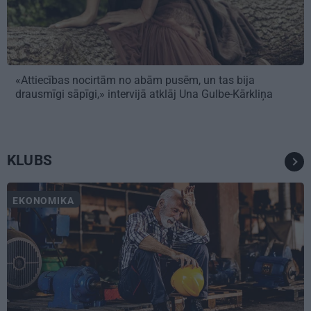
«Attiecības nocirtām no abām pusēm, un tas bija
drausmīgi sāpīgi,» intervijā atklāj Una Gulbe-Kārkliņa
KLUBS
EKONOMIKA