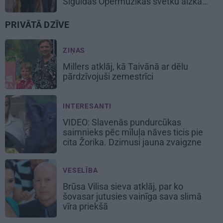
Siguldas Opermūzikas svētku aizkadri
PRIVĀTĀ DZĪVE
ZIŅAS
Millers atklāj, kā Taivānā ar dēlu
pārdzīvojuši zemestrīci
INTERESANTI
VIDEO: Slavenās pundurcūkas
saimnieks pēc mīluļa nāves ticis pie
cita Žorika. Dzimusi jauna zvaigzne
VESELĪBA
Brūsa Vilisa sieva atklāj, par ko
šovasar jutusies vainīga sava slimā
vīra priekšā