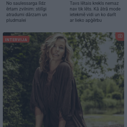
No saulessarga līdz
Tavs lētais krekls nemaz
ērtam zvilnim: stilīgi
nav tik lēts. Kā ātrā mode
atradumi dārzam un
ietekmē vidi un ko darīt
pludmalei
ar lieko apģērbu
INTERVIJA