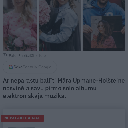
Foto: Publicitātes foto
Seko
Santa.lv Google
Ar neparastu ballīti Māra Upmane-Holšteine
nosvinēja savu pirmo solo albumu
elektroniskajā mūzikā.
NEPALAID GARĀM!