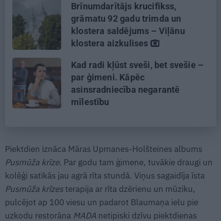
Brīnumdarītājs krucifikss,
grāmatu 92 gadu trimda un
klostera saldējums – Viļānu
klostera aizkulises
Kad radi kļūst sveši, bet svešie –
par ģimeni. Kāpēc
asinsradniecība negarantē
mīlestību
Piektdien iznāca Māras Upmanes-Holšteines albums
Pusmūža krīze
. Par godu tam ģimene, tuvākie draugi un
kolēģi satikās jau agrā rīta stundā. Viņus sagaidīja īsta
Pusmūža krīzes
terapija ar rīta dzērienu un mūziku,
pulcējot ap 100 viesu un padarot Blaumaņa ielu pie
uzkodu restorāna
MADA
netipiski dzīvu piektdienas