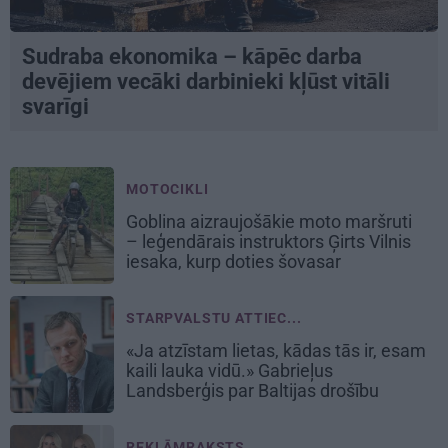
Sudraba ekonomika – kāpēc darba
devējiem vecāki darbinieki kļūst vitāli
svarīgi
MOTOCIKLI
Goblina aizraujošākie moto maršruti
– leģendārais instruktors Ģirts Vilnis
iesaka, kurp doties šovasar
STARPVALSTU ATTIEC...
«Ja atzīstam lietas, kādas tās ir, esam
kaili lauka vidū.» Gabrieļus
Landsberģis par Baltijas drošību
REKLĀMRAKSTS