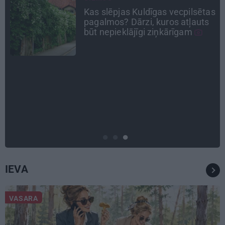
as
«Nevajag kalnos tēlot varoņus!
Tie ātri noliks pie vietas.»
Alpīnists Atis Plakans, kurš
pieredzējis biedra bojāeju
PERSONĪBAS
Noklusētās dzimtas saites,
attiecības ar brāli un 7. bērns kā
brīnums: atklāta saruna ar Andri
Raču
IEVA
VASARA