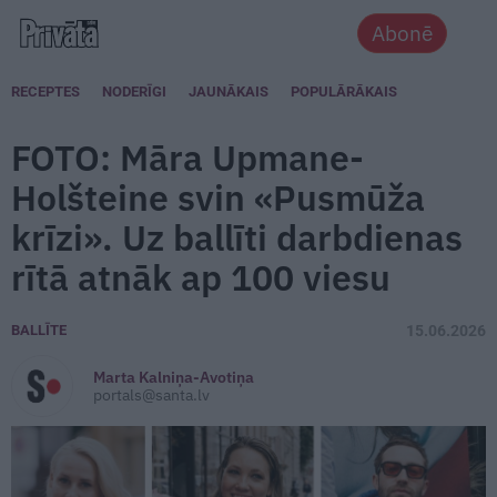
Abonē
RECEPTES
NODERĪGI
JAUNĀKAIS
POPULĀRĀKAIS
FOTO: Māra Upmane-
Holšteine svin «Pusmūža
krīzi». Uz ballīti darbdienas
rītā atnāk ap 100 viesu
BALLĪTE
15.06.2026
Marta Kalniņa-Avotiņa
portals@santa.lv