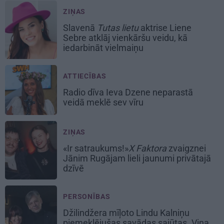
ZIŅAS
Slavenā
Tutas lietu
aktrise Liene
Sebre atklāj vienkāršu veidu, kā
iedarbināt vielmaiņu
ATTIECĪBAS
Radio dīva Ieva Dzene neparastā
veidā meklē sev vīru
ZIŅAS
«Ir satraukums!»
X Faktora
zvaigznei
Jānim Rugājam lieli jaunumi privātajā
dzīvē
PERSONĪBAS
Džilindžera mīļoto Lindu Kalniņu
piemeklējušas savādas sajūtas. Viņa