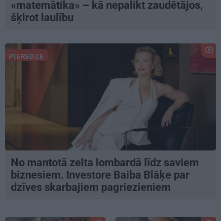
«matemātika» – kā nepalikt zaudētājos,
šķirot laulību
PIEREDZE
No mantotā zelta lombardā līdz saviem
biznesiem. Investore Baiba Blāķe par
dzīves skarbajiem pagriezieniem