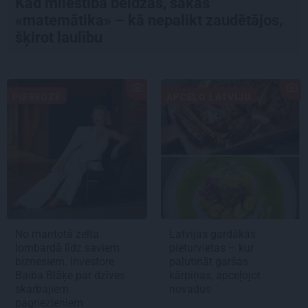
Kad mīlestība beidzas, sākas
«matemātika» – kā nepalikt zaudētājos,
šķirot laulību
PIEREDZE
APCEĻO LATVIJU
No mantotā zelta
Latvijas gardākās
lombardā līdz saviem
pieturvietas – kur
biznesiem. Investore
palutināt garšas
Baiba Blāķe par dzīves
kārpiņas, apceļojot
skarbajiem
novadus
pagriezieniem