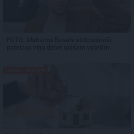
FOTO: Maksims Busels aizkustinoši
pateicas viņa dzīvē īpašam vīrietim
LIKUMA LABIRINTI