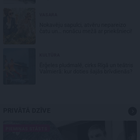
VASARA
Nokavēju sapulci, atvēru nepareizo
čatu un… nonācu mežā ar priekšnieci!
KULTŪRA
Ērģeles pludmalē, cirks Rīgā un teātris
Valmierā: kur doties šajās brīvdienās?
PRIVĀTĀ DZĪVE
PIEMIŅAS STĀSTS