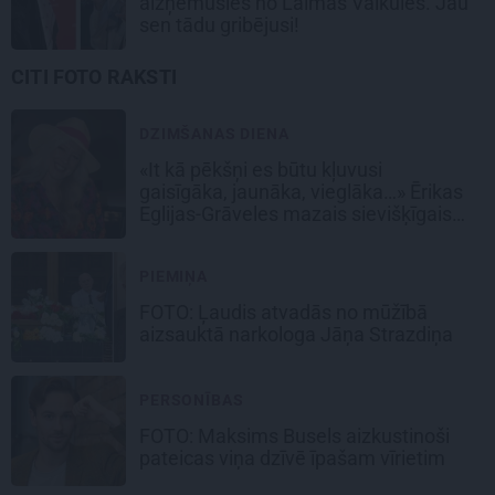
aizņēmusies no Laimas Vaikules. Jau
sen tādu gribējusi!
CITI FOTO RAKSTI
DZIMŠANAS DIENA
«It kā pēkšņi es būtu kļuvusi
gaisīgāka, jaunāka, vieglāka…» Ērikas
Eglijas-Grāveles mazais sievišķīgais
noslēpums
PIEMIŅA
FOTO: Ļaudis atvadās no mūžībā
aizsauktā narkologa Jāņa Strazdiņa
PERSONĪBAS
FOTO: Maksims Busels aizkustinoši
pateicas viņa dzīvē īpašam vīrietim