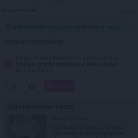
atļaujas ir aizliegta. Vairāk lasi
šeit
0 KOMENTĀRI
JAUNĀKIE
Šobrīd komentāru nav. Tavs viedoklis būs pirmais!
PIEVIENOT KOMENTĀRU
Lai pievienotu komentāru autorizējies ar
Santa.lv profilu vai kādu no šiem sociālo
tīklu profiliem.
Santa.lv
SATURA MĀRKETINGS
REKLĀMRAKSTS
Daugaviņš par mīlestību pret
Mercedes
un
kosmisko
jaunā