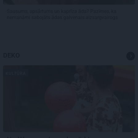
Sausums, apsārtums un kaprīza āda? Pazīmes, ka
nemanāmi sabojāts ādas galvenais aizsargvairogs
DEKO
KULTŪRA