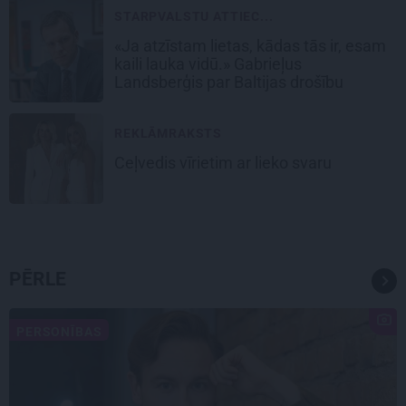
STARPVALSTU ATTIEC...
«Ja atzīstam lietas, kādas tās ir, esam
kaili lauka vidū.» Gabrieļus
Landsberģis par Baltijas drošību
REKLĀMRAKSTS
Ceļvedis vīrietim ar lieko svaru
PĒRLE
PERSONĪBAS