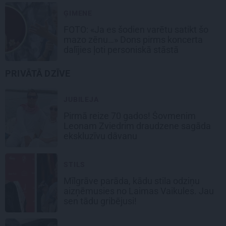
ĢIMENE
FOTO: «Ja es šodien varētu satikt šo
mazo zēnu…» Dons pirms koncerta
dalījies ļoti personiskā stāstā
PRIVĀTĀ DZĪVE
JUBILEJA
Pirmā reize 70 gados! Šovmenim
Leonam Zviedrim draudzene sagāda
ekskluzīvu dāvanu
STILS
Mīlgrāve parāda, kādu stila odziņu
aizņēmusies no Laimas Vaikules. Jau
sen tādu gribējusi!