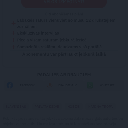
VĒLOS IZMĒĢINĀT!
Citi abonēšanas plāni
Labākais saturs vienuviet no mūsu 12 drukātajiem
žurnāliem
Ekskluzīvas intervijas
Pieeja visam saturam jebkurā ierīcē
Samazināts reklāmu daudzums visā portālā
Abonementu var pārtraukt jebkurā laikā
PADALIES AR DRAUGIEM
FACEBOOK
DRAUGIEM.LV
WHATSAPP
SLAVENĪBAS
PRIVĀTĀ DZĪVE
HOBIJS
KARĪNA TROPA
Publikācijas saturs vai tās jebkāda apjoma daļa ir aizsargāts autortiesību
objekts Autortiesību likuma izpratnē, un tā izmantošana bez izdevēja