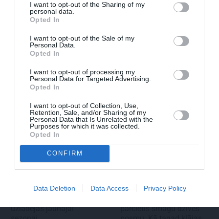
I want to opt-out of the Sharing of my
personal data.
Opted In
Daiļslidotājs Deniss Vasiļjevs: Pat ja tu ej
I want to opt-out of the Sale of my
Personal Data.
cauri ellei, turpini iet
Opted In
I want to opt-out of processing my
Personal Data for Targeted Advertising.
Opted In
ZIŅAS
ĀRZEMĒS
I want to opt-out of Collection, Use,
Retention, Sale, and/or Sharing of my
Personal Data that Is Unrelated with the
Purposes for which it was collected.
Opted In
CONFIRM
Data Deletion
Data Access
Privacy Policy
Rociet un labi būs – kā
«Smalkā stila» zvaigzne
aktieris Artūrs Skrastiņš
seriāla filmēšanas laikā
uzlādējas jaunajai
pārcietis smagu dzīves
sezonai
posmu. Kā tagad klājas