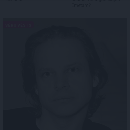
Emetam?
SĒRU VĒSTS