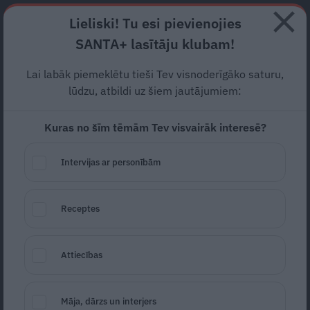
Abonē
Lieliski! Tu esi pievienojies
SANTA+ lasītāju klubam!
RECEPTES
NODERĪGI
JAUNĀKAIS
POPULĀRĀKAIS
Lai labāk piemeklētu tieši Tev visnoderīgāko saturu,
Dziedātāja Karīna Tropa
lūdzu, atbildi uz šiem jautājumiem:
glezno čakras
Kuras no šīm tēmām Tev visvairāk interesē?
SLAVENĪBAS
21.06.2020
Intervijas ar personībām
Gita Vīksne
Žurnāliste
gita.viksne@santa.lv
Receptes
Attiecības
Māja, dārzs un interjers