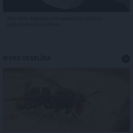
Sēru vēsts: Meksikā miris populārais mūzikas
apskatnieks Klāss Vāvere
IEVAS VESELĪBA
AKTUĀLI