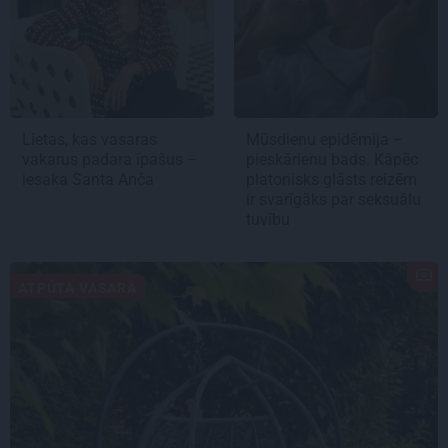
Lietas, kas vasaras
Mūsdienu epidēmija –
vakarus padara īpašus –
pieskārienu bads. Kāpēc
iesaka Santa Anča
platonisks glāsts reizēm
ir svarīgāks par seksuālu
tuvību
ATPŪTA VASARĀ