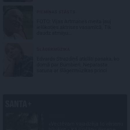
PIEMIŅAS STĀSTS
FOTO:
Vijas Artmanes meita
ļauj
ielūkoties aktrises vasarnīcā. Tik
daudz atmiņu…
ŠLĀGERMŪZIKA
Edvards Strazdiņš atklāti pasaka, ko
domā par Bumbieri. Neparasta
saruna ar šlāgermūzikas princi
INTERVIJA
u
Tumši samtaina balss un
tērauda mugurkauls. Raimonda