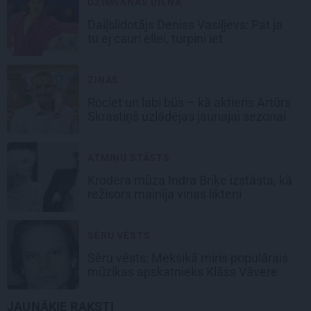
DZIMŠANAS DIENA
Daiļslidotājs Deniss Vasiļjevs: Pat ja
tu ej cauri ellei, turpini iet
ZIŅAS
Rociet un labi būs – kā aktieris Artūrs
Skrastiņš uzlādējas jaunajai sezonai
ATMIŅU STĀSTS
Krodera mūza Indra Briķe izstāsta, kā
režisors mainīja viņas likteni
SĒRU VĒSTS
Sēru vēsts: Meksikā miris populārais
mūzikas apskatnieks Klāss Vāvere
JAUNĀKIE RAKSTI