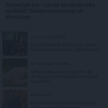
Sirseņi jeb irši – vairāk biedējoši nekā
nāvējoši? Skaidro entomologs un
alergoloģe
TU ESI SEV SVARĪGA
Tikai 54 veselīgi dzīves gadi. Kāpēc
Latvijas sievietes sevi
iztērē
tik ātri?
AUTOIMŪNĀS SLIMĪBA...
Sarkanā plakanā mezgliņēde: kā
rīkoties, ja ārstēšana ilgstoši nedod
rezultātu?
NOSKAIDRO
Kad atvilnis jeb gastroezofageālais
reflukss var kļūt bīstams?