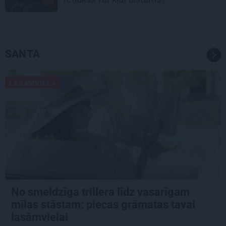
SANTA
LASĀMVIELA
No smeldzīga trillera līdz vasarīgam
mīlas stāstam: piecas grāmatas tavai
lasāmvielai