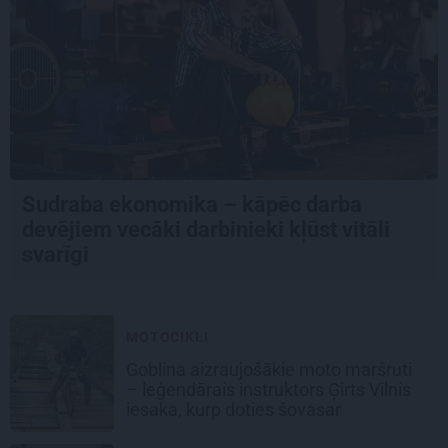
Sudraba ekonomika – kāpēc darba
devējiem vecāki darbinieki kļūst vitāli
svarīgi
MOTOCIKLI
Goblina aizraujošākie moto maršruti
– leģendārais instruktors Ģirts Vilnis
iesaka, kurp doties šovasar