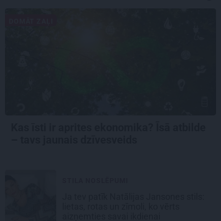
DOMĀT ZAĻI
Kas īsti ir aprites ekonomika? Īsā atbilde
– tavs jaunais dzīvesveids
STILA NOSLĒPUMI
Ja tev patīk Natālijas Jansones stils:
lietas, rotas un zīmoli, ko vērts
aizņemties savai ikdienai