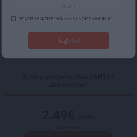
brīnumu!
Mūsdienu epidēmija –
PIEKRĪTU SAŅEMT JAUNUMUS UN PIEDĀVĀJUMUS
pieskārienu bads. Kāpēc
platonisks glāsts reizēm ir
Saglabāt
svarīgāks par seksuālu tuvību
Arhīvs pieejams tikai SANTA+
abonentiem!
2.49€
/mēn.
5.95€ /mēn.