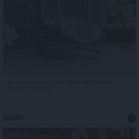
No saulessarga līdz ērtam zvilnim: stilīgi atradumi
dārzam un pludmalei
KLUBS
EKONOMIKA