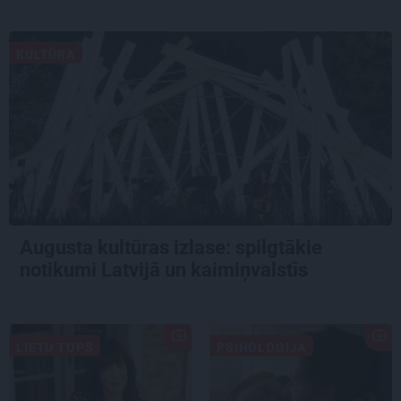
KULTŪRA
Augusta kultūras izlase: spilgtākie
notikumi Latvijā un kaimiņvalstīs
LIETU TOPS
PSIHOLOĢIJA