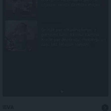
Paula jaunā mūza – Gerda
Timrota
PROFESIONĀLS INTERJERS
Ciemos: Eklektika bez haosa –
estēta mājoklis ar skatu uz
n
Rīgas centra jumtiem
SLAVENĪBU MĪLUĻI
«Cilvēki mēdz sāpināt, bet suns
mīl, neskatoties ne uz ko.»
Nikolaja Puzikova un sievas
Gitas mīlules – Faira un Late
IEVA