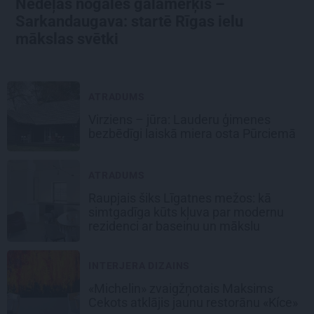
Nedēļas nogales galamērķis –
Sarkandaugava: startē Rīgas ielu
mākslas svētki
ATRADUMS
Virziens – jūra: Lauderu ģimenes
bezbēdīgi laiskā miera osta Pūrciemā
ATRADUMS
Raupjais šiks Līgatnes mežos: kā
simtgadīga kūts kļuva par modernu
rezidenci ar baseinu un mākslu
INTERJERA DIZAINS
«Michelin» zvaigžņotais Maksims
Cekots atklājis jaunu restorānu «Kíce»