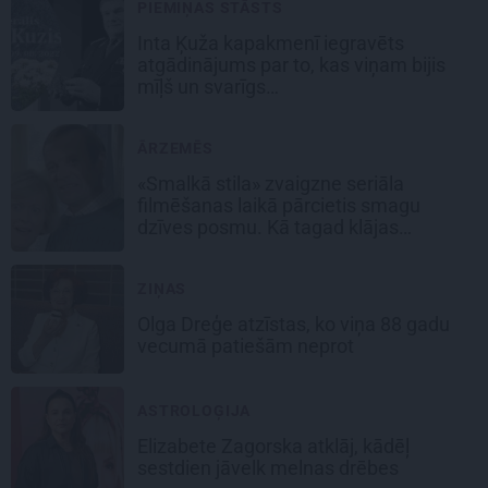
PIEMIŅAS STĀSTS
Inta Ķuža kapakmenī iegravēts
atgādinājums par to, kas viņam bijis
mīļš un svarīgs…
ĀRZEMĒS
«Smalkā stila» zvaigzne seriāla
filmēšanas laikā pārcietis smagu
dzīves posmu. Kā tagad klājas
Emetam?
ZIŅAS
Olga Dreģe atzīstas, ko viņa 88 gadu
vecumā patiešām neprot
ASTROLOĢIJA
Elizabete Zagorska atklāj, kādēļ
sestdien jāvelk melnas drēbes