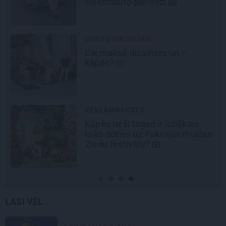
elektroauto pieredzi
DEKO DISKUSIJAS
Cik maksā dizainers un –
kāpēc?
REKLĀMRAKSTS
Kāpēc tieši tagad ir labākais
laiks doties uz Pakrojas muižas
Ziedu festivālu?
LASI VĒL