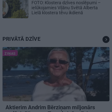
FOTO: Klostera dzīves noslēpumi –
ielūkojamies Viļānu Svētā Alberta
Lielā klostera tēvu ikdienā
PRIVĀTĀ DZĪVE
ZIŅAS
Aktierim Andrim Bērziņam miljonārs