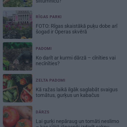
siltumnīcu?
RĪGAS PARKI
FOTO: Rīgas skaistākā puķu dobe arī
šogad ir Operas skvērā
PADOMI
Ko darīt ar kurmi dārzā – cīnīties vai
necīnīties?
ZELTA PADOMI
Kā ražas laikā
ilgāk saglabāt svaigus
tomātus, gurķus un kabačus
DĀRZS
Lai gurķi nepāraug un tomāti neslimo
– kas jūlijā jāpaspēj izdarīt sakņu