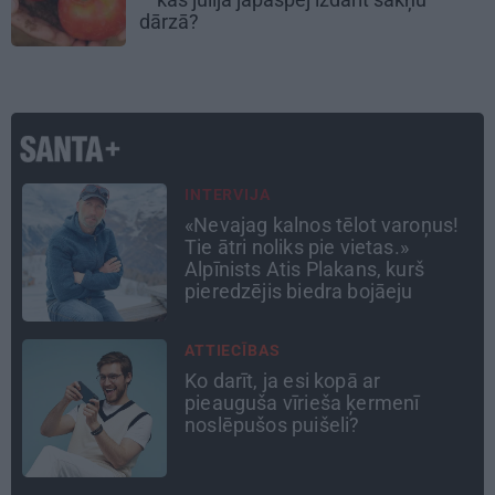
dārzā?
ATRADUMS
Virziens – jūra: Lauderu
ģimenes bezbēdīgi laiskā miera
osta Pūrciemā
CIEMOS
Kas slēpjas Kuldīgas vecpilsētas
pagalmos? Dārzi, kuros atļauts
būt nepieklājīgi ziņkārīgam