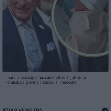
«Karalis bija sajūsmā, saņemot šo ziņu!» Britu
karaliskajā ģimenē piedzimusi princesīte
IEVAS VESELĪBA