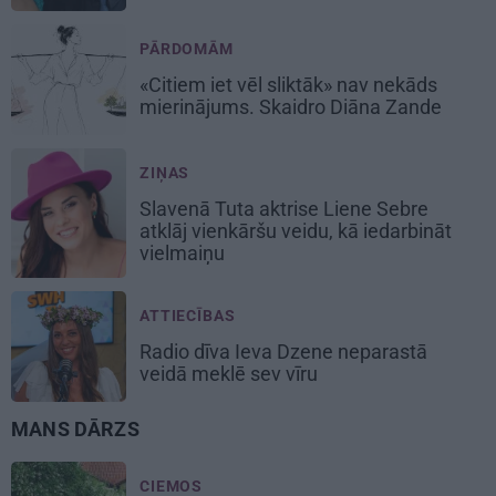
PĀRDOMĀM
«Citiem iet vēl sliktāk» nav nekāds
mierinājums. Skaidro Diāna Zande
ZIŅAS
Slavenā Tuta aktrise Liene Sebre
atklāj vienkāršu veidu, kā iedarbināt
vielmaiņu
ATTIECĪBAS
Radio dīva Ieva Dzene neparastā
veidā meklē sev vīru
MANS DĀRZS
CIEMOS