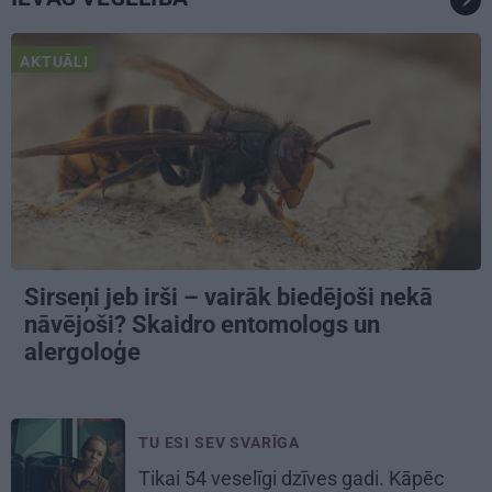
AKTUĀLI
Sirseņi jeb irši – vairāk biedējoši nekā
nāvējoši? Skaidro entomologs un
alergoloģe
TU ESI SEV SVARĪGA
Tikai 54 veselīgi dzīves gadi. Kāpēc