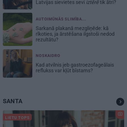
Latvijas sievietes sevi
iztērē
tik ātri?
AUTOIMŪNĀS SLIMĪBA...
Sarkanā plakanā mezgliņēde: kā
rīkoties, ja ārstēšana ilgstoši nedod
rezultātu?
NOSKAIDRO
Kad atvilnis jeb gastroezofageālais
reflukss var kļūt bīstams?
SANTA
LIETU TOPS