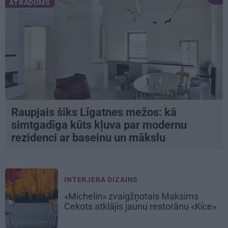
ATRADUMS
Raupjais šiks Līgatnes mežos: kā
simtgadīga kūts kļuva par modernu
rezidenci ar baseinu un mākslu
INTERJERA DIZAINS
«Michelin» zvaigžņotais Maksims
Cekots atklājis jaunu restorānu «Kíce»