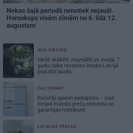
Nekas šajā periodā nenotiek nejauši.
Horoskops visām zīmēm no 6. līdz 12.
augustam
IEVA VIRTUVĒ
Ideāli skābēti, mazsālīti un svaigi: 7
gurķu laika receptes iesaka Latvijā
populāri ļaudis
ZAĻI DOMĀT
Ražotāji spiesti piekāpties – visā
Eiropā mainās preču remonta un
garantijas noteikumi
LATVIJAS PĒRLES