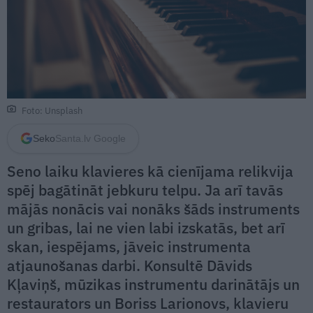
Foto: Unsplash
Seko
Santa.lv Google
Seno laiku klavieres kā cienījama relikvija
spēj bagātināt jebkuru telpu. Ja arī tavās
mājās nonācis vai nonāks šāds instruments
un gribas, lai ne vien labi izskatās, bet arī
skan, iespējams, jāveic instrumenta
atjaunošanas darbi. Konsultē Dāvids
Kļaviņš, mūzikas instrumentu darinātājs un
restaurators un Boriss Larionovs, klavieru