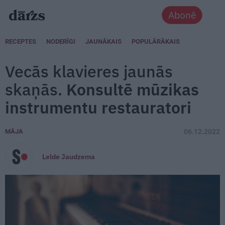
Abonē
RECEPTES
NODERĪGI
JAUNĀKAIS
POPULĀRĀKAIS
Vecās klavieres jaunās
skaņās.
Konsultē mūzikas
instrumentu restauratori
MĀJA
06.12.2022
Lelde Jaudzema