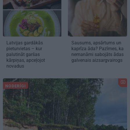
Latvijas gardākās
Sausums, apsārtums un
pieturvietas – kur
kaprīza āda? Pazīmes, ka
palutināt garšas
nemanāmi sabojāts ādas
kārpiņas, apceļojot
galvenais aizsargvairogs
novadus
NODERĪGI