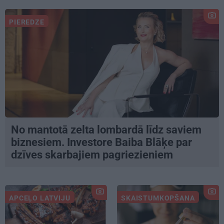
PIEREDZE
No mantotā zelta lombardā līdz saviem
biznesiem. Investore Baiba Blāķe par
dzīves skarbajiem pagriezieniem
APCEĻO LATVIJU
SKAISTUMKOPŠANA