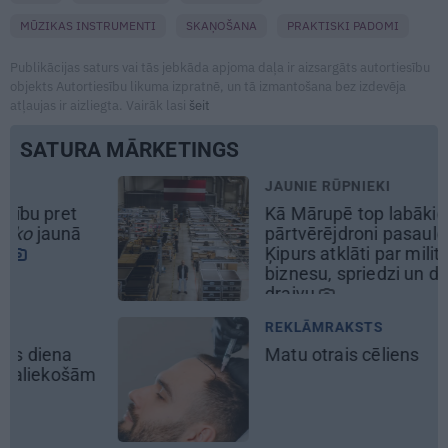
MŪZIKAS INSTRUMENTI
SKAŅOŠANA
PRAKTISKI PADOMI
Publikācijas saturs vai tās jebkāda apjoma daļa ir aizsargāts autortiesību
objekts Autortiesību likuma izpratnē, un tā izmantošana bez izdevēja
atļaujas ir aizliegta. Vairāk lasi
šeit
SATURA MĀRKETINGS
JAUNIE RŪPNIEKI
Kā Mārupē top labākie
pārtvērējdroni pasaulē. Agris
Ķipurs atklāti par militāro
biznesu, spriedzi un dzīves
draivu
REKLĀMRAKSTS
Matu otrais cēliens