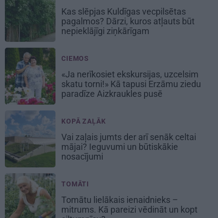
Kas slēpjas Kuldīgas vecpilsētas
pagalmos? Dārzi, kuros atļauts būt
nepieklājīgi ziņkārīgam
CIEMOS
«Ja nerīkosiet ekskursijas, uzcelsim
skatu torni!» Kā tapusi Erzāmu ziedu
paradīze Aizkraukles pusē
KOPĀ ZAĻĀK
Vai zaļais jumts der arī senāk celtai
mājai? Ieguvumi un būtiskākie
nosacījumi
TOMĀTI
Tomātu lielākais ienaidnieks –
mitrums. Kā pareizi vēdināt un kopt