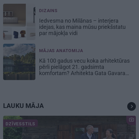
DIZAINS
Iedvesma no Milānas – interjera
idejas, kas maina mūsu priekšstatu
par mājokļa vidi
MĀJAS ANATOMIJA
Kā 100 gadus vecu koka arhitektūras
pērli pielāgot 21. gadsimta
komfortam? Arhitekta Gata Gavara
pieredze
LAUKU MĀJA
DZĪVESSTILS