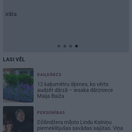
LASI VĒL
DAIĻDĀRZS
12 kaķumētru šķirnes, ko vērts
audzēt dārzā – iesaka dārzniece
Maija Baiža
PERSONĪBAS
Džilindžera mīļoto Lindu Kalniņu
piemeklējušas savādas sajūtas. Viņa