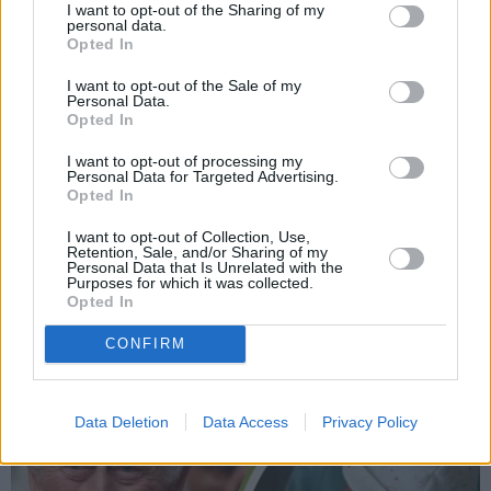
I want to opt-out of the Sharing of my
personal data.
Opted In
I want to opt-out of the Sale of my
Personal Data.
Opted In
I want to opt-out of processing my
Personal Data for Targeted Advertising.
Opted In
Darbs no mājām –
«Ir laiks likt punktu…»
aizliegt vai turpināt?
Basketbolists Dāvis
I want to opt-out of Collection, Use,
Karstus viedokļus pauž
Bertāns pieņēmis smagu
Retention, Sale, and/or Sharing of my
Personal Data that Is Unrelated with the
Ķestere, Rasnačs un
lēmumu un dod solījumu
Purposes for which it was collected.
daudzi citi
saviem biedriem
Opted In
CONFIRM
KARALISKĀ ĢIMENE
Data Deletion
Data Access
Privacy Policy