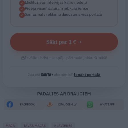
Ekskluzīvas intervijas katru nedēļu
Pieeja visam saturam jebkurā ierīcē
Samazināts reklāmu daudzums visā portālā
Sākt par 1 € →
Izvēlies brīvi – iespēja pārtraukt jebkurā laikā!
Jau esi
abonents?
Ienākt portālā
PADALIES AR DRAUGIEM
FACEBOOK
DRAUGIEM.LV
WHATSAPP
MĀJA
TAVAS MĀJAS
KLAVIERES