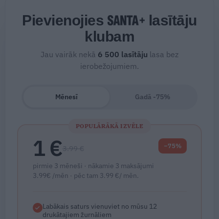
Pievienojies
lasītāju
klubam
Jau vairāk nekā
6 500
lasītāju
lasa bez
ierobežojumiem.
Mēnesī
Gadā -75%
POPULĀRĀKĀ IZVĒLE
1 €
−75%
3.99 €
pirmie 3 mēneši · nākamie 3 maksājumi
3.99€ /mēn · pēc tam 3.99 €/ mēn.
Labākais saturs vienuviet no mūsu 12
drukātajiem žurnāliem