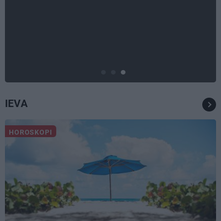
DZĪVESSTĀSTS
Stāsts, kas pārspēj kino
scenārijus: Kā Liepājas zēns
Volfs Ruvinskis kļuva par
Meksikas superzvaigzni
IEVA
HOROSKOPI