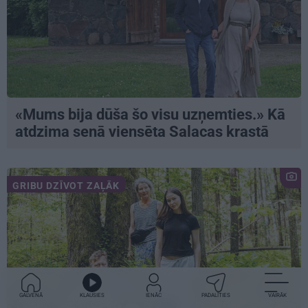
«Mums bija dūša šo visu uzņemties.» Kā
atdzima senā viensēta Salacas krastā
GRIBU DZĪVOT ZAĻĀK
GALVENĀ
KLAUSIES
IENĀC
PADALĪTIES
VAIRĀK