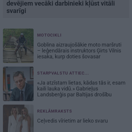
devējiem vecāki darbinieki kļūst vitāli
svarīgi
MOTOCIKLI
Goblina aizraujošākie moto maršruti
– leģendārais instruktors Ģirts Vilnis
iesaka, kurp doties šovasar
STARPVALSTU ATTIEC...
«Ja atzīstam lietas, kādas tās ir, esam
kaili lauka vidū.» Gabrieļus
Landsberģis par Baltijas drošību
REKLĀMRAKSTS
Ceļvedis vīrietim ar lieko svaru