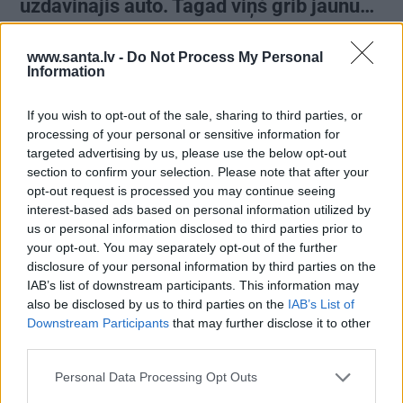
uzdāvinājis auto. Tagad viņš grib jaunu…
www.santa.lv -
Do Not Process My Personal
Information
PERSONĪBAS
If you wish to opt-out of the sale, sharing to third parties, or
processing of your personal or sensitive information for
targeted advertising by us, please use the below opt-out
section to confirm your selection. Please note that after your
opt-out request is processed you may continue seeing
interest-based ads based on personal information utilized by
us or personal information disclosed to third parties prior to
your opt-out. You may separately opt-out of the further
disclosure of your personal information by third parties on the
Džilindžera mīļoto Lindu Kalniņu
IAB’s list of downstream participants. This information may
piemeklējušas savādas sajūtas. Viņa
also be disclosed by us to third parties on the
IAB’s List of
atklāj iemeslu
Downstream Participants
that may further disclose it to other
third parties.
Personal Data Processing Opt Outs
VIEDOKLIS
SPORTS