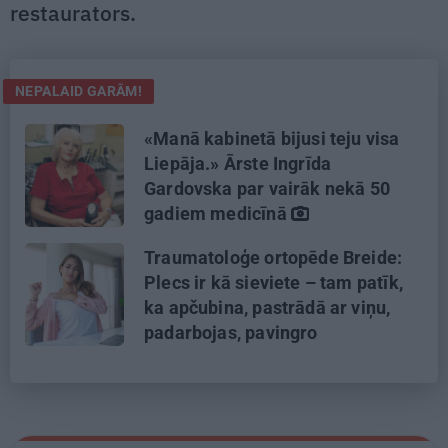
restaurators.
NEPALAID GARĀM!
«Manā kabinetā bijusi teju visa
Liepāja.» Ārste Ingrīda
Gardovska par vairāk nekā 50
gadiem medicīnā
Traumatoloģe ortopēde Breide:
Plecs ir kā sieviete – tam patīk,
ka apčubina, pastrādā ar viņu,
padarbojas, pavingro