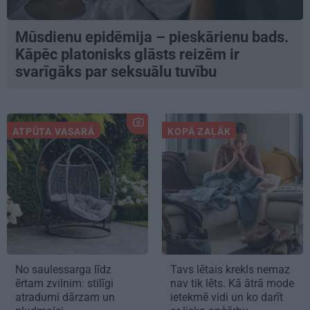
Mūsdienu epidēmija – pieskārienu bads.
Kāpēc platonisks glāsts reizēm ir
svarīgāks par seksuālu tuvību
ATPŪTA VASARĀ
KOPĀ ZAĻĀK
No saulessarga līdz
Tavs lētais krekls nemaz
ērtam zvilnim: stilīgi
nav tik lēts. Kā ātrā mode
atradumi dārzam un
ietekmē vidi un ko darīt