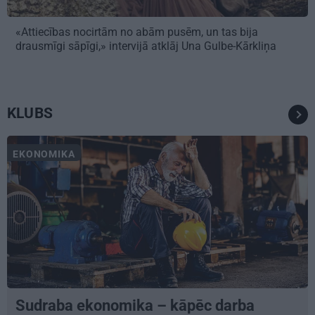
«Attiecības nocirtām no abām pusēm, un tas bija
drausmīgi sāpīgi,» intervijā atklāj Una Gulbe-Kārkliņa
KLUBS
EKONOMIKA
Sudraba ekonomika – kāpēc darba