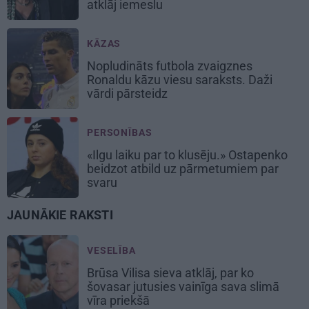
atklāj iemeslu
KĀZAS
Nopludināts futbola zvaigznes
Ronaldu kāzu viesu saraksts. Daži
vārdi pārsteidz
PERSONĪBAS
«Ilgu laiku par to klusēju.» Ostapenko
beidzot atbild uz pārmetumiem par
svaru
JAUNĀKIE RAKSTI
VESELĪBA
Brūsa Vilisa sieva atklāj, par ko
šovasar jutusies vainīga sava slimā
vīra priekšā