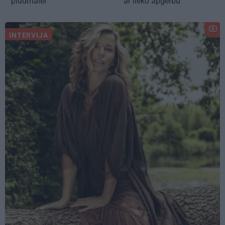
pludmalei
ar lieko apģērbu
INTERVIJA