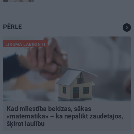
PĒRLE
LIKUMA LABIRINTI
Kad mīlestība beidzas, sākas
«matemātika» – kā nepalikt zaudētājos,
šķirot laulību