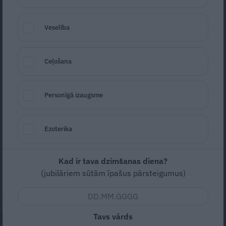
Veselība
Ceļošana
Foto: Sotheby's International Realty
Personīgā izaugsme
Seko
Santa.lv Google
Sotheby’s
izsolē tiek pārdota kāda
Ezoterika
neparasta ēka Teksasā – privātmāja, kuras
unikālo dizainu iedvesmojis kosmiskās
Kad ir tava dzimšanas diena?
sāgas
Star Wars
pirmās triloģijas ļaundara
(jubilāriem sūtām īpašus pārsteigumus)
Dārta Veidera tēls.
Tavs vārds
NEPALAID GARĀM!