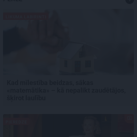
LIKUMA LABIRINTI
Kad mīlestība beidzas, sākas
«matemātika» – kā nepalikt zaudētājos,
šķirot laulību
PIEREDZE