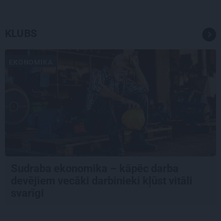
KLUBS
EKONOMIKA
Sudraba ekonomika – kāpēc darba
devējiem vecāki darbinieki kļūst vitāli
svarīgi