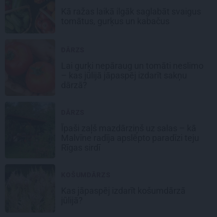
Kā ražas laikā
ilgāk saglabāt svaigus
tomātus, gurķus un kabačus
DĀRZS
Lai gurķi nepāraug un tomāti neslimo
– kas jūlijā jāpaspēj izdarīt sakņu
dārzā?
DĀRZS
Īpaši zaļš mazdārziņš uz salas – kā
Malvīne radīja apslēpto paradīzi teju
Rīgas sirdī
KOŠUMDĀRZS
Kas jāpaspēj izdarīt košumdārzā
jūlijā?