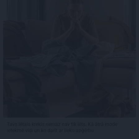
Tavs lētais krekls nemaz nav tik lēts. Kā ātrā mode
ietekmē vidi un ko darīt ar lieko apģērbu