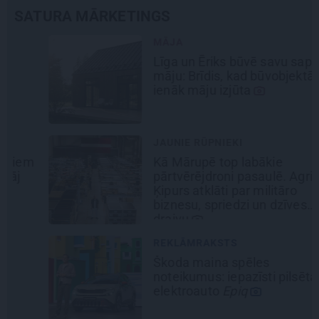
SATURA MĀRKETINGS
MĀJA
Līga un Ēriks būvē savu sapņu
māju: Brīdis, kad būvobjektā
ienāk māju izjūta
JAUNIE RŪPNIEKI
Kā Mārupē top labākie
pārtvērējdroni pasaulē. Agris
Ķipurs atklāti par militāro
biznesu, spriedzi un dzīves
draivu
REKLĀMRAKSTS
Škoda maina spēles
noteikumus: iepazīsti pilsētas
elektroauto
Epiq