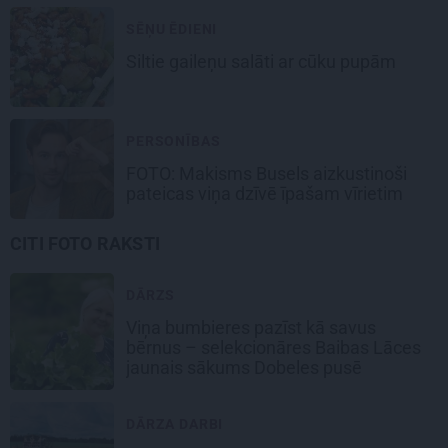
SĒŅU ĒDIENI
Siltie gaileņu salāti
ar cūku pupām
PERSONĪBAS
FOTO: Makisms Busels aizkustinoši
pateicas viņa dzīvē īpašam vīrietim
CITI FOTO RAKSTI
DĀRZS
Viņa bumbieres pazīst kā savus
bērnus – selekcionāres Baibas Lāces
jaunais sākums Dobeles pusē
DĀRZA DARBI