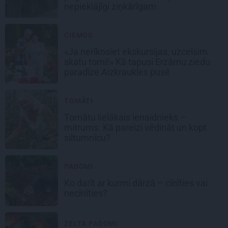
nepieklājīgi ziņkārīgam
CIEMOS
«Ja nerīkosiet ekskursijas, uzcelsim
skatu torni!» Kā tapusi Erzāmu ziedu
paradīze Aizkraukles pusē
TOMĀTI
Tomātu lielākais ienaidnieks –
mitrums. Kā pareizi vēdināt un kopt
siltumnīcu?
PADOMI
Ko darīt ar kurmi dārzā – cīnīties vai
necīnīties?
ZELTA PADOMI