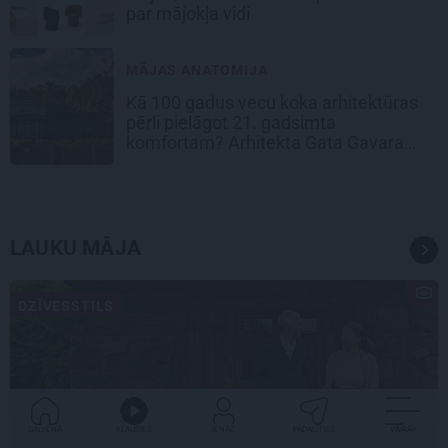
par mājokļa vidi
MĀJAS ANATOMIJA
Kā 100 gadus vecu koka arhitektūras
pērli pielāgot 21. gadsimta
komfortam? Arhitekta Gata Gavara
pieredze
LAUKU MĀJA
DZĪVESSTILS
GALVENĀ
KLAUSIES
IENĀC
PADALĪTIES
VAIRĀK