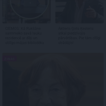
CIEMOS: Kā Rukšāne
Aktieris Ģirts Ķesteris
saimnieko savā lauku
atkal piedzīvojis
rezidencē ar dīķi un
pārvērtības. Pie tām cītīgi
stilīgo mājas bibliotēku
strādājis!
ZIŅAS