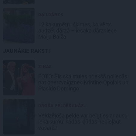
DAIĻDĀRZS
12 kaķumētru šķirnes, ko vērts
audzēt dārzā – iesaka dārzniece
Maija Baiža
JAUNĀKIE RAKSTI
ZIŅAS
FOTO: Šīs skaistules priekšā noliecās
pat operzvaigznes Kristīne Opolais un
Plasido Domingo
DROŠA PELDĒŠANĀS...
Veldzējoša pelde var beigties ar ausu
iekaisumu: kādas kļūdas nepieļaut
vasarā?