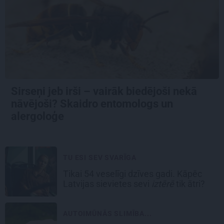
Sirseņi jeb irši – vairāk biedējoši nekā
nāvējoši? Skaidro entomologs un
alergoloģe
TU ESI SEV SVARĪGA
Tikai 54 veselīgi dzīves gadi. Kāpēc
Latvijas sievietes sevi
iztērē
tik ātri?
AUTOIMŪNĀS SLIMĪBA...