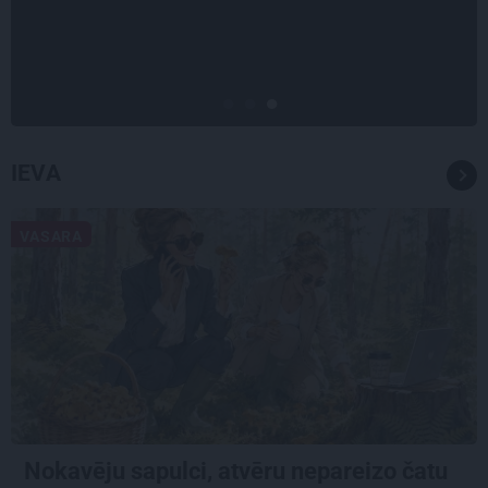
scenārijus: Kā Liepājas zēns
Volfs Ruvinskis kļuva par
Meksikas superzvaigzni
IEVA
VASARA
Nokavēju sapulci, atvēru nepareizo čatu