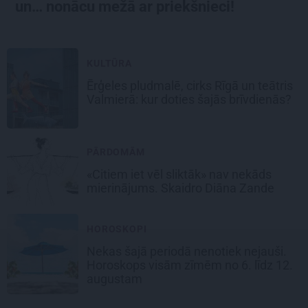
un… nonācu mežā ar priekšnieci!
KULTŪRA
Ērģeles pludmalē, cirks Rīgā un teātris
Valmierā: kur doties šajās brīvdienās?
PĀRDOMĀM
«Citiem iet vēl sliktāk» nav nekāds
mierinājums. Skaidro Diāna Zande
HOROSKOPI
Nekas šajā periodā nenotiek nejauši.
Horoskops visām zīmēm no 6. līdz 12.
augustam