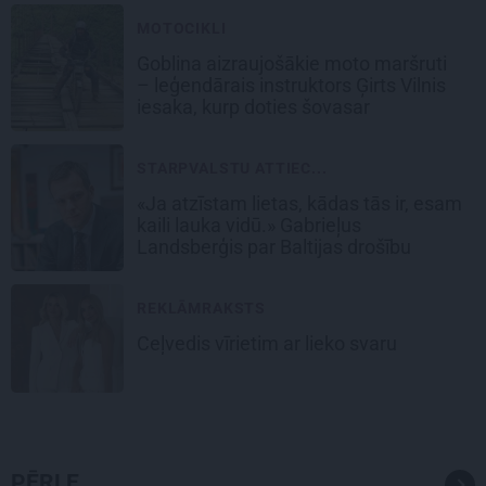
MOTOCIKLI
Goblina aizraujošākie moto maršruti
– leģendārais instruktors Ģirts Vilnis
iesaka, kurp doties šovasar
STARPVALSTU ATTIEC...
«Ja atzīstam lietas, kādas tās ir, esam
kaili lauka vidū.» Gabrieļus
Landsberģis par Baltijas drošību
REKLĀMRAKSTS
Ceļvedis vīrietim ar lieko svaru
PĒRLE