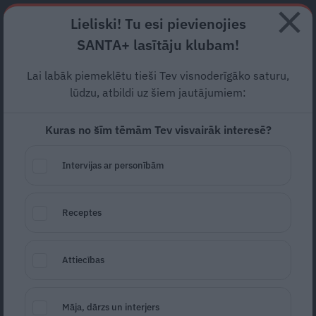
Abonē
Lieliski! Tu esi pievienojies
SANTA+ lasītāju klubam!
RECEPTES
NODERĪGI
JAUNĀKAIS
POPULĀRĀKAIS
Lai labāk piemeklētu tieši Tev visnoderīgāko saturu,
FOTO: Īsteniem
Star Wars
lūdzu, atbildi uz šiem jautājumiem:
faniem –
izsolē ASV pārdod
Kuras no šīm tēmām Tev visvairāk interesē?
Dārta Veidera māju
Intervijas ar personībām
MĀJA
29.05.2021
Receptes
Līga Stirna
liga.stirna@santa.lv
Attiecības
Māja, dārzs un interjers