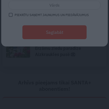
Ausu, kakla un deguna ārste
Ingrīda Gardovska: Ausī ielido
PIEKRĪTU SAŅEMT JAUNUMUS UN PIEDĀVĀJUMUS
kukainis? Apdullini to!
Saglabāt
«Ja nerīkosiet ekskursijas,
uzcelsim skatu torni!» Kā tapusi
Erzāmu ziedu paradīze
Aizkraukles pusē
Arhīvs pieejams tikai SANTA+
abonentiem!