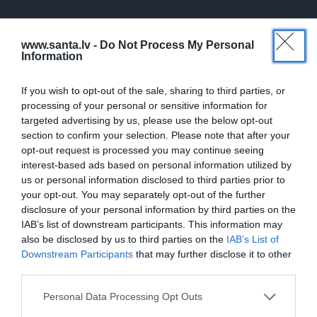
PRIVĀTĀ DZĪVE
www.santa.lv -
Do Not Process My Personal
Information
LAIKAPSTĀKĻI
If you wish to opt-out of the sale, sharing to third parties, or
processing of your personal or sensitive information for
targeted advertising by us, please use the below opt-out
section to confirm your selection. Please note that after your
opt-out request is processed you may continue seeing
interest-based ads based on personal information utilized by
us or personal information disclosed to third parties prior to
your opt-out. You may separately opt-out of the further
disclosure of your personal information by third parties on the
IAB’s list of downstream participants. This information may
Par ko latviešus šodien apskauž spāņi,
also be disclosed by us to third parties on the
IAB’s List of
itāļi un vācieši? Viņi arī tagad gribētu būt
Downstream Participants
that may further disclose it to other
third parties.
Latvijā
Personal Data Processing Opt Outs