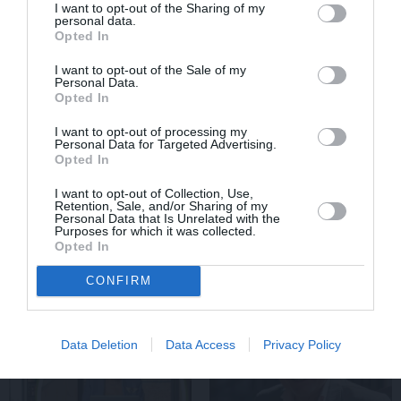
I want to opt-out of the Sharing of my
ĢIMENE
personal data.
Opted In
I want to opt-out of the Sale of my
Personal Data.
Opted In
I want to opt-out of processing my
Personal Data for Targeted Advertising.
Opted In
I want to opt-out of Collection, Use,
FOTO: «Ja es šodien varētu satikt šo
Retention, Sale, and/or Sharing of my
Personal Data that Is Unrelated with the
mazo zēnu…» Dons pirms koncerta
Purposes for which it was collected.
Opted In
dalījies ļoti personiskā stāstā
CONFIRM
SLAVENĪBAS
ZIŅAS
Data Deletion
Data Access
Privacy Policy