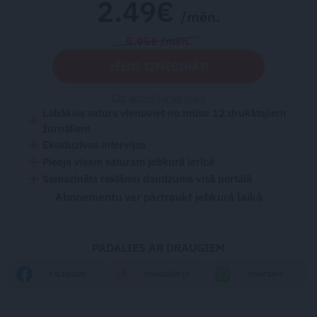
2.49€
/mēn.
5.95€ /mēn.
VĒLOS IZMĒĢINĀT!
Citi abonēšanas plāni
Labākais saturs vienuviet no mūsu 12 drukātajiem
žurnāliem
Ekskluzīvas intervijas
Pieeja visam saturam jebkurā ierīcē
Samazināts reklāmu daudzums visā portālā
Abonementu var pārtraukt jebkurā laikā
PADALIES AR DRAUGIEM
FACEBOOK
DRAUGIEM.LV
WHATSAPP