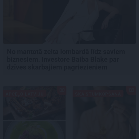
No mantotā zelta lombardā līdz saviem
biznesiem. Investore Baiba Blāķe par
dzīves skarbajiem pagriezieniem
APCEĻO LATVIJU
SKAISTUMKOPŠANA