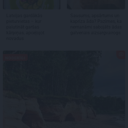
Latvijas gardākās
Sausums, apsārtums un
pieturvietas – kur
kaprīza āda? Pazīmes, ka
palutināt garšas
nemanāmi sabojāts ādas
kārpiņas, apceļojot
galvenais aizsargvairogs
novadus
NODERĪGI