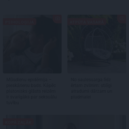
PSIHOLOĢIJA
ATPŪTA VASARĀ
Mūsdienu epidēmija –
No saulessarga līdz
pieskārienu bads. Kāpēc
ērtam zvilnim: stilīgi
platonisks glāsts reizēm
atradumi dārzam un
ir svarīgāks par seksuālu
pludmalei
tuvību
KOPĀ ZAĻĀK