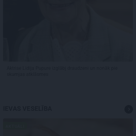
Aktrise Lidija Pupure izglābj draudzeni un nonāk pie
skumjas atklāsmes
IEVAS VESELĪBA
AKTUĀLI