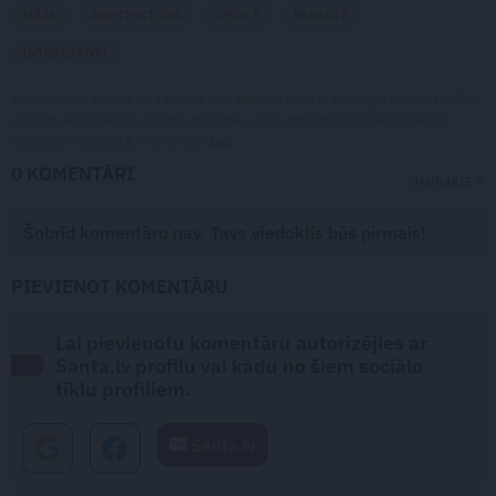
MĀJA
ARHITEKTŪRA
IZSOLE
PASAULĒ
INTERESANTI
Publikācijas saturs vai tās jebkāda apjoma daļa ir aizsargāts autortiesību
objekts Autortiesību likuma izpratnē, un tā izmantošana bez izdevēja
atļaujas ir aizliegta. Vairāk lasi
šeit
0 KOMENTĀRI
JAUNĀKIE
Šobrīd komentāru nav. Tavs viedoklis būs pirmais!
PIEVIENOT KOMENTĀRU
Lai pievienotu komentāru autorizējies ar
Santa.lv profilu vai kādu no šiem sociālo
tīklu profiliem.
Santa.lv