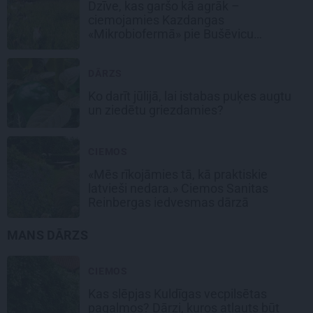
Dzīve, kas garšo kā agrāk –
ciemojamies Kazdangas
«Mikrobiofermā» pie Bušēvicu
ģimenes
DĀRZS
Ko darīt jūlijā, lai istabas puķes augtu
un ziedētu griezdamies?
CIEMOS
«Mēs rīkojāmies tā, kā praktiskie
latvieši nedara.» Ciemos Sanitas
Reinbergas iedvesmas dārzā
MANS DĀRZS
CIEMOS
Kas slēpjas Kuldīgas vecpilsētas
pagalmos? Dārzi, kuros atļauts būt