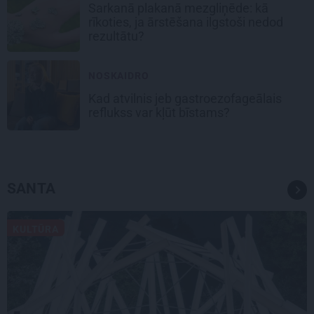
Sarkanā plakanā mezgliņēde: kā
rīkoties, ja ārstēšana ilgstoši nedod
rezultātu?
NOSKAIDRO
Kad atvilnis jeb gastroezofageālais
reflukss var kļūt bīstams?
SANTA
KULTŪRA