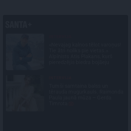
CEĻOJUMA PLĀNS
Draudzeņu ceļojums bez
drāmām: noderīgi padomi
plānošanai un 16 galamērķu
idejas
PERSONĪBAS
Noklusētās dzimtas saites,
a
attiecības ar brāli un 7. bērns kā
brīnums: atklāta saruna ar Andri
Raču
DZĪVESSTĀSTS
Stāsts, kas pārspēj kino