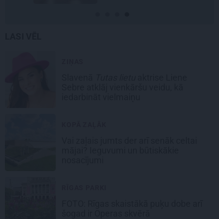
LASI VĒL
ZIŅAS
Slavenā
Tutas lietu
aktrise Liene
Sebre atklāj vienkāršu veidu, kā
iedarbināt vielmaiņu
KOPĀ ZAĻĀK
Vai zaļais jumts der arī senāk celtai
mājai? Ieguvumi un būtiskākie
nosacījumi
RĪGAS PARKI
FOTO: Rīgas skaistākā puķu dobe arī
šogad ir Operas skvērā