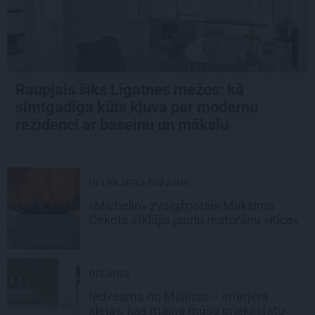
Raupjais šiks Līgatnes mežos: kā
simtgadīga kūts kļuva par modernu
rezidenci ar baseinu un mākslu
INTERJERA DIZAINS
«Michelin» zvaigžņotais Maksims
Cekots atklājis jaunu restorānu «Kíce»
DIZAINS
Iedvesma no Milānas – interjera
idejas, kas maina mūsu priekšstatu