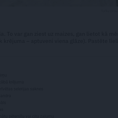
Turku zirņu
a. To var gan ziest uz maizes, gan lietot kā mē
 krējuma – aptuveni viena glāze). Pastēte liel
irņu
ābā krējuma
rīvētas selerijas saknes
iandra
sāls
as
ātu pētersīļu vai citu zaļumu