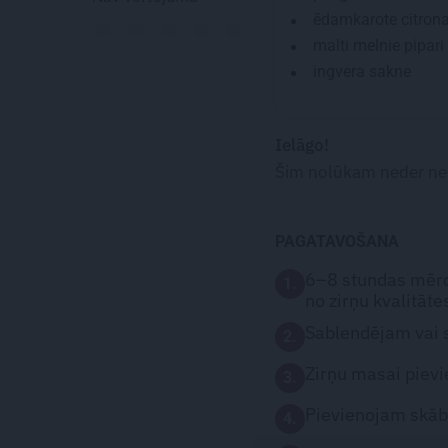
ēdamkarote
citron
malti melnie pipari
ingvera sakne
Ielāgo!
Šim nolūkam neder ne k
PAGATAVOŠANA
6–8 stundas mērc
1.
no zirņu kvalitātes
Sablendējam vai
2.
Zirņu masai pievi
3.
Pievienojam skāb
4.