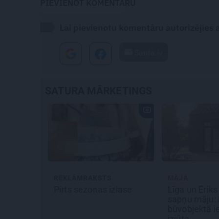
PIEVIENOT KOMENTĀRU
Lai pievienotu komentāru autorizējies ar
Santa.lv
SATURA MĀRKETINGS
STS
MĀJA
REKLĀMR
as izlase
Līga un Ēriks būvē savu
No kā ir 
sapņu māju: Brīdis, kad
elektroau
būvobjektā ienāk māju
izmaksas
izjūta
Viršu eks