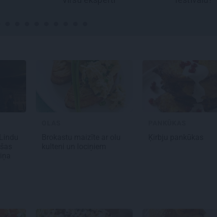
OLAS
PANKŪKAS
 Lindu
Brokastu maizīte
ar olu
Ķirbju pankūkas
ušas
kulteni un lociņiem
iņa