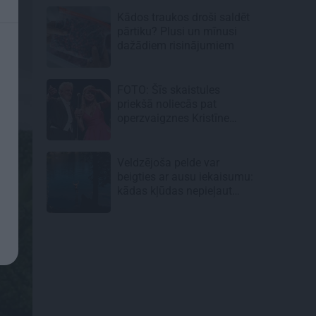
Kādos traukos droši saldēt
pārtiku? Plusi un mīnusi
dažādiem risinājumiem
FOTO: Šīs skaistules
priekšā noliecās pat
operzvaigznes Kristīne
Opolais un Plasido
Domingo
Veldzējoša pelde var
beigties ar ausu iekaisumu:
kādas kļūdas nepieļaut
vasarā?