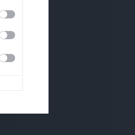
u vai
a
UNĀKIE