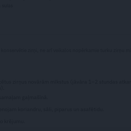
a sulas
onservētie zirņi, ne arī veikalos nopērkamie turku zirņu mil
ētus zirņus novārām mīkstus (jāvāra 1–2 stundas atka
).
 samaļam gaļmašīnā.
enojam koriandru, sāli, piparus un asafētidu.
o krējumu.