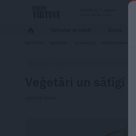
Piektdiena, 7. augusts
Madars, Alfrēds, Fredis
Uzkodas un salāti
Zupas
RECEPTES
NODERĪGI
JAUNĀKAIS
POPULĀRĀKAIS
Veģetāri un sātīgi 
VEĢETĀRI ĒDIENI