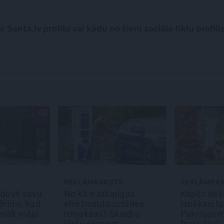
 Santa.lv profilu vai kādu no šiem sociālo tīklu profili
AKSTS
REKLĀMRAKSTS
REKLĀM
atkarīgas
Kāpēc tieši tagad ir
Pieaug
to uzlādes
labākais laiks doties uz
diena R
? Skaidro
Pakrojas muižas Ziedu
atmiņā
perti
festivālu?
svinīb