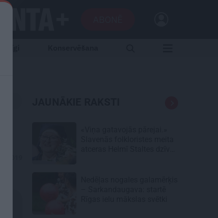
ABONĒ
aršīgi
Konservēšana
JAUNĀKIE RAKSTI
«Viņa gatavojās pārejai.»
Slavenās folkloristes meita
atceras Helmī Staltes dzīves
03.2019
izskaņu
Nedēļas nogales galamērķis
– Sarkandaugava: startē
Rīgas ielu mākslas svētki