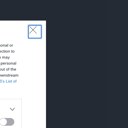
sonal or
ection to
ou may
 personal
out of the
 downstream
B’s List of
to,
nātu
elu