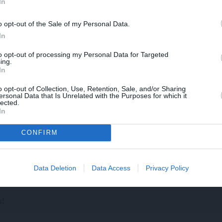
In
pēcīgāka.
ejama, to var aizstāt ar sasmalcinātu šalotes sīpola gabaliņ
o opt-out of the Sale of my Personal Data.
In
to opt-out of processing my Personal Data for Targeted
ing.
EM
In
o opt-out of Collection, Use, Retention, Sale, and/or Sharing
DRAUGIEM.LV
WHATSAPP
ersonal Data that Is Unrelated with the Purposes for which it
lected.
In
CONFIRM
utortiesību objekts Autortiesību likuma izpratnē, un tā izmantošana bez izdevēj
Data Deletion
Data Access
Privacy Policy
JA
s!