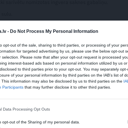
ki sarīvētu nomizotas ingvera saknes gabaliņu.
 sulu.
i sarīvētu selerijas sakni. Samaisām.
.lv -
Do Not Process My Personal Information
inātus (vai arī samaltus) zaļumus.
to opt-out of the sale, sharing to third parties, or processing of your per
formation for targeted advertising by us, please use the below opt-out s
r selection. Please note that after your opt-out request is processed y
eing interest-based ads based on personal information utilized by us or
disclosed to third parties prior to your opt-out. You may separately opt-
 var uzglabāt ledusskapī.
losure of your personal information by third parties on the IAB’s list of
. This information may also be disclosed by us to third parties on the
IA
Participants
that may further disclose it to other third parties.
dēšanas procesu, zirņiem vēlams pievienot nedaudz ūdens (
l Data Processing Opt Outs
kundes var apcept karstā augu eļļā, tad pievienot sasmalci
o opt-out of the Sharing of my personal data.
ažas minūtes sautēt (pēc indiešu virtuves parauga) – garšvi