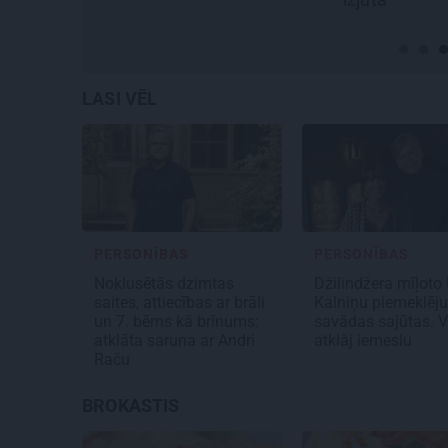
LASI VĒL
PERSONĪBAS
PERSONĪBAS
Noklusētās dzimtas
Džilindžera mīļoto
saites, attiecības ar brāli
Kalniņu piemeklēj
un 7. bērns kā brīnums:
savādas sajūtas. V
atklāta saruna ar Andri
atklāj iemeslu
Raču
BROKASTIS