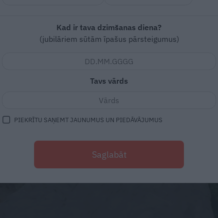
Kad ir tava dzimšanas diena?
(jubilāriem sūtām īpašus pārsteigumus)
Tavs vārds
PIEKRĪTU SAŅEMT JAUNUMUS UN PIEDĀVĀJUMUS
Saglabāt