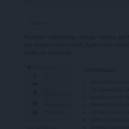
Seko
Santa.lv Google
Pastētei raksturīga maiga riekstu garš
pie makaroniem (tad jāpievieno vairāk
sader ar avokado.
Zema
SASTĀVDAĻAS:
Lēti
glāze vārītu turku z
4
2-3 ēdamkarotes
sk
8st
(sagatavošanās)
pusglāze smalki sa
2st
tējkarote
malta kor
(pagatavošana)
1,5
tējkarote
jūras 
10st (kopā)
šķipsniņa asafētid
pusglāze sasmalcin
Nav vērtējuma