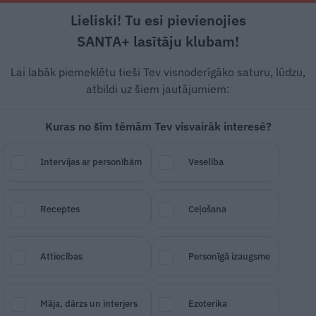
Lieliski! Tu esi pievienojies
Rīga +21°C
Daļēji apmācies, R/ZR vējš, 0.45 m/s
SANTA+ lasītāju klubam!
Pamatēdieni
Deserti
Padomi
Ātri un g
Lai labāk piemeklētu tieši Tev visnoderīgāko saturu, lūdzu,
atbildi uz šiem jautājumiem:
Kuras no šīm tēmām Tev visvairāk interesē?
Intervijas ar personībām
Veselība
—
turku zirņu pastēte
Receptes
Ceļošana
SAGLABĀ RAKSTU
DALĪTIES
25.
Attiecības
Personīgā izaugsme
Māja, dārzs un interjers
Ezoterika