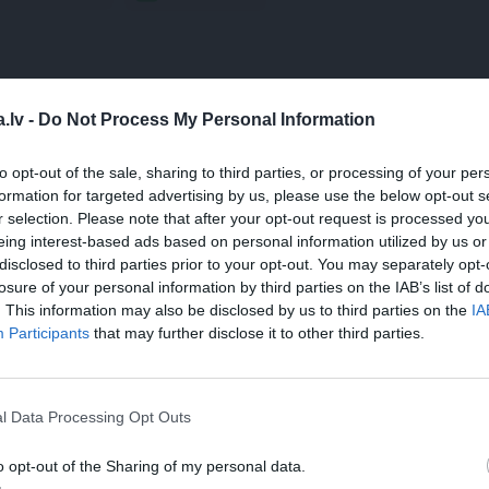
utortiesību objekts Autortiesību likuma izpratnē, un tā izmantošana bez izdevēj
.lv -
Do Not Process My Personal Information
to opt-out of the sale, sharing to third parties, or processing of your per
formation for targeted advertising by us, please use the below opt-out s
r selection. Please note that after your opt-out request is processed y
eing interest-based ads based on personal information utilized by us or
disclosed to third parties prior to your opt-out. You may separately opt-
losure of your personal information by third parties on the IAB’s list of
. This information may also be disclosed by us to third parties on the
IA
Participants
that may further disclose it to other third parties.
AKSTS
REKLĀMRAKSTS
JAUNIE 
is cēliens
Pirts sezonas izlase
Kā Mār
l Data Processing Opt Outs
pārtvēr
Agris Ķ
o opt-out of the Sharing of my personal data.
militār