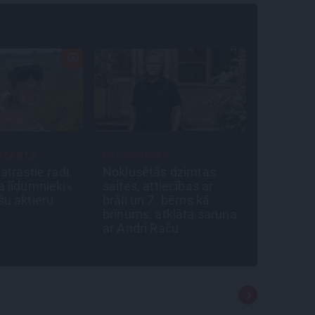
STĀSTS
PERSONĪBAS
INTERVIJ
atrastie radi.
Noklusētās dzimtas
Tumši s
a līdumnieki»
saites, attiecības ar
un tēra
šu aktieru
brāli un 7. bērns kā
Raimond
brīnums: atklāta saruna
mūza – 
ar Andri Raču