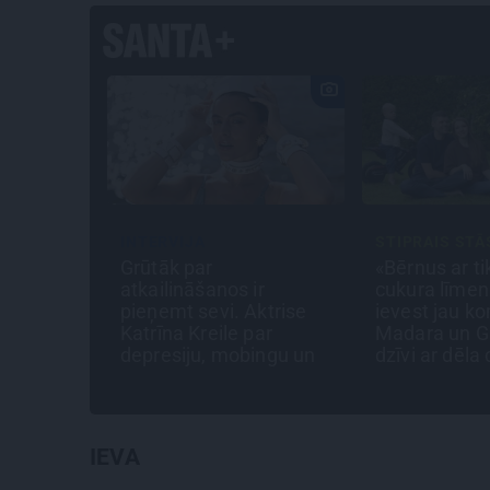
INTERVIJA
STIPRAIS STĀ
s tēlot
Grūtāk par
«Bērnus ar ti
i noliks
atkailināšanos ir
cukura līme
īnists
pieņemt sevi. Aktrise
ievest jau k
urš
Katrīna Kreile par
Madara un Ga
dra
depresiju, mobingu un
dzīvi ar dēla
ceļu līdz lielajām
lomām
IEVA