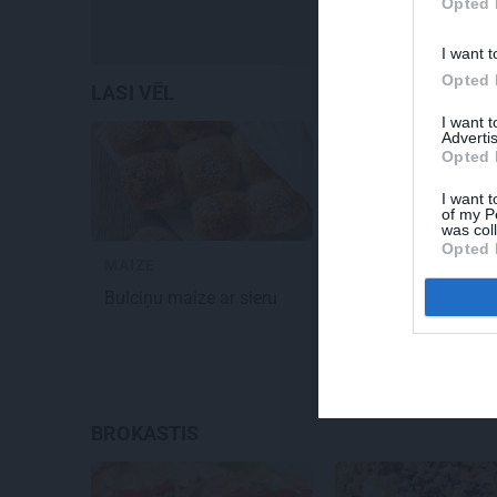
Opted 
I want t
Opted 
LASI VĒL
I want 
Advertis
Opted 
I want t
of my P
was col
Opted 
MAIZE
KULTA ĒDIENI
Bulciņu maize
ar sieru
Sātīgā
fritata
ar
zaļumiem
BROKASTIS