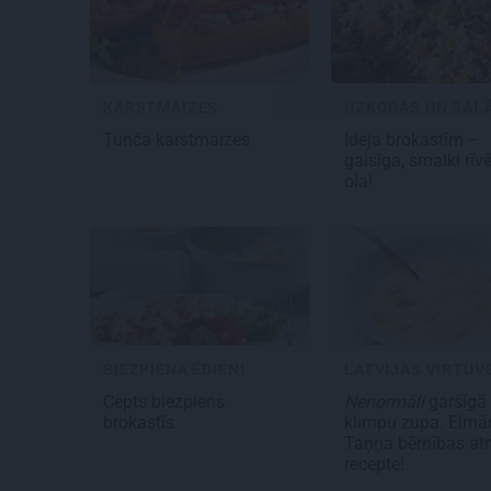
KARSTMAIZES
UZKODAS UN SALĀ
Tunča
karstmaizes
Ideja brokastīm –
gaisīga,
smalki rīv
ola
!
BIEZPIENA ĒDIENI
LATVIJAS VIRTUV
Cepts biezpiens
Nenormāli
garšīgā
brokastīs
klimpu zupa
. Elmā
Taņņa bērnības at
recepte!