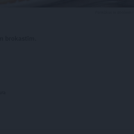
Pankūkas ar āboliem 
m brokastīm.
ura