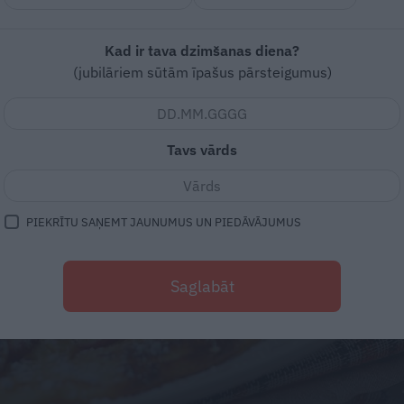
Kad ir tava dzimšanas diena?
(jubilāriem sūtām īpašus pārsteigumus)
Tavs vārds
PIEKRĪTU SAŅEMT JAUNUMUS UN PIEDĀVĀJUMUS
Saglabāt