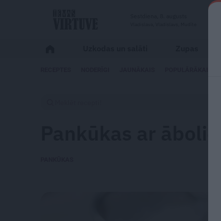
Sestdiena, 8. augusts
Vladislava, Vladislavs, Mudīte
Uzkodas un salāti
Zupas
RECEPTES
NODERĪGI
JAUNĀKAIS
POPULĀRĀKAIS
Pankūkas ar āboli
PANKŪKAS