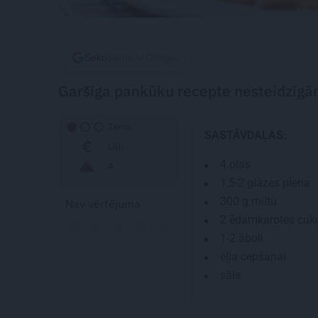
Seko
Santa.lv Google
Garšīga pankūku recepte nesteidzīgā
Zema
SASTĀVDAĻAS:
Lēti
4
olas
4
1,5-2 glāzes piena
300 g
miltu
Nav vērtējuma
2 ēdamkarotes
cuk
1-2
āboli
eļļa cepšanai
sāls