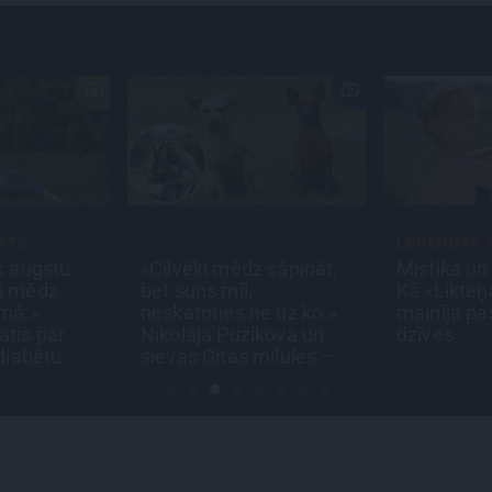
STS
SLAVENĪBU MĪLUĻI
LEĢENDAS 
k augstu
«Cilvēki mēdz sāpināt,
Mistika un 
ni mēdz
bet suns mīl,
Kā «Likteņ
omā.»
neskatoties ne uz ko.»
mainīja pa
tis par
Nikolaja Puzikova un
dzīves
 diabētu
sievas Gitas mīlules –
Faira un Late