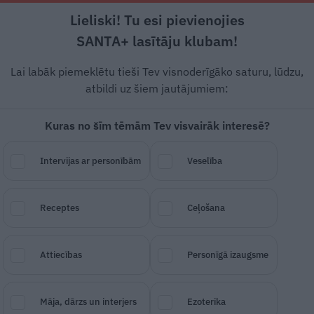
Lieliski! Tu esi pievienojies
Rīga +19°C
Skaidrs, Z vējš, 2.33 m/s
SANTA+ lasītāju klubam!
Pamatēdieni
Deserti
Padomi
Ātri un g
Lai labāk piemeklētu tieši Tev visnoderīgāko saturu, lūdzu,
atbildi uz šiem jautājumiem:
Kuras no šīm tēmām Tev visvairāk interesē?
Intervijas ar personībām
Veselība
em
Receptes
Ceļošana
SAGLABĀ RAKSTU
DALĪTIES
30.
Attiecības
Personīgā izaugsme
Māja, dārzs un interjers
Ezoterika