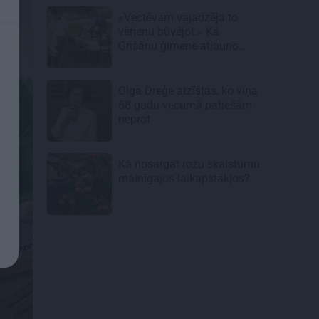
«Vectēvam vajadzēja to
vērienu būvējot.» Kā
Grišānu ģimene atjauno
senās dzimtas mājas
Olga Dreģe atzīstas, ko viņa
88 gadu vecumā patiešām
neprot
Kā nosargāt rožu skaistumu
mainīgajos laikapstākļos?