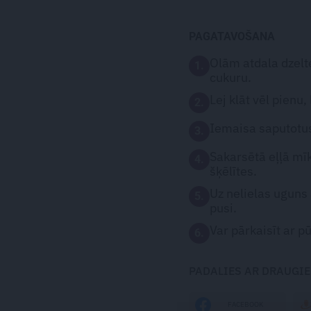
PAGATAVOŠANA
Olām atdala dzelt
1.
cukuru.
Lej klāt vēl pienu
2.
Iemaisa saputotus
3.
Sakarsētā eļļā mīk
4.
šķēlītes.
Uz nelielas uguns
5.
pusi.
Var pārkaisīt ar p
6.
PADALIES AR DRAUGI
FACEBOOK