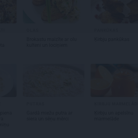
TI
OLAS
PANKŪKAS
Brokastu maizīte
ar olu
Ķirbju pankūkas
ēta
kulteni un lociņiem
E
PUTRAS
ĶIRBJU MARMELĀD
piena
Gardā miežu putra
ar
Ķirbju
un apelsīnu
ra
siera un sēņu mērci
marmelāde
miņu