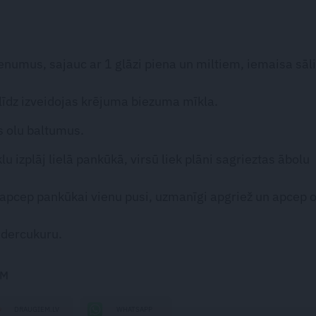
enumus, sajauc ar 1 glāzi piena un miltiem, iemaisa sāli
, līdz izveidojas krējuma biezuma mīkla.
 olu baltumus.
lu izplāj lielā pankūkā, virsū liek plāni sagrieztas ābolu
 apcep pankūkai vienu pusi, uzmanīgi apgriež un apcep o
ūdercukuru.
EM
DRAUGIEM.LV
WHATSAPP