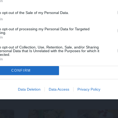
spriedz
In
draivu
o opt-out of the Sale of my Personal Data.
In
to opt-out of processing my Personal Data for Targeted
ing.
In
o opt-out of Collection, Use, Retention, Sale, and/or Sharing
ersonal Data that Is Unrelated with the Purposes for which it
lected.
In
STILS
ZIŅAS
Repšes bijusī sieva
Aktrise Lidija Pupur
CONFIRM
pucējas kā jauna
izglābj draudzeni u
meitene un atklāj sava
nonāk pie skumjas
lieliskā auguma
atklāsmes
Data Deletion
Data Access
Privacy Policy
noslēpumu