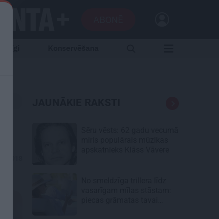
ABONĒ
aršīgi
Konservēšana
JAUNĀKIE RAKSTI
Sēru vēsts: 62 gadu vecumā
miris populārais mūzikas
apskatnieks Klāss Vāvere
01.2018
No smeldzīga trillera līdz
vasarīgam mīlas stāstam:
piecas grāmatas tavai
lasāmvielai