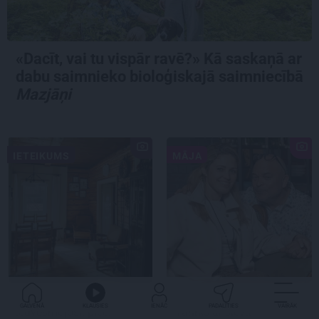
«Dacīt, vai tu vispār ravē?» Kā saskaņā ar
dabu saimnieko bioloģiskajā saimniecībā
Mazjāņi
IETEIKUMS
MĀJA
Praktiski, gardi un
CIEMOS:
Kā Elmārs
GALVENĀ
KLAUSIES
IENĀC
PADALĪTIES
VAIRĀK
iedvesmojoši: pieci
Tannis ar sievu