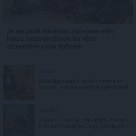
Ja tev patīk Natālijas Jansones stils:
lietas, rotas un zīmoli, ko vērts
aizņemties savai ikdienai
VASARA
Nokavēju sapulci, atvēru nepareizo
čatu un… nonācu mežā ar priekšnieci!
KULTŪRA
Ērģeles pludmalē, cirks Rīgā un teātris
Valmierā: kur doties šajās brīvdienās?