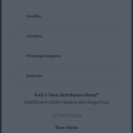
Veselība
Vienkāršā čili zupa recepte
Ceļošana
Seko
Santa.lv Google
Personīgā izaugsme
Vidēja
Vidējas
4
Ezoterika
Kad ir tava dzimšanas diena?
Nav vērtējuma
(jubilāriem sūtām īpašus pārsteigumus)
Ātri pagatavojams, sātīgs maltās gaļas ēdiens ar
tomātiem un pupiņām. Zupas asumu vari pielāgot pēc
Tavs vārds