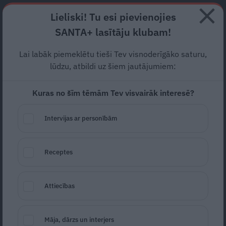
Abonē
Lieliski! Tu esi pievienojies
SANTA+ lasītāju klubam!
RECEPTES
NODERĪGI
JAUNĀKAIS
POPULĀRĀKAIS
Lai labāk piemeklētu tieši Tev visnoderīgāko saturu,
lūdzu, atbildi uz šiem jautājumiem:
Kuras no šīm tēmām Tev visvairāk interesē?
Vienkāršā čili zupa
Intervijas ar personībām
ASI ĒDIENI
12.10.2017
Receptes
Attiecības
Māja, dārzs un interjers