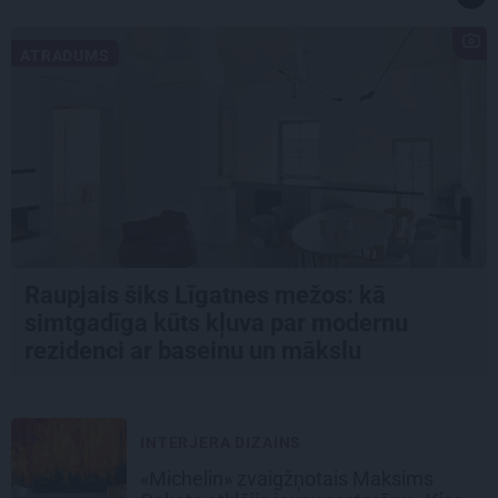
ATRADUMS
Raupjais šiks Līgatnes mežos: kā
simtgadīga kūts kļuva par modernu
rezidenci ar baseinu un mākslu
INTERJERA DIZAINS
«Michelin» zvaigžņotais Maksims