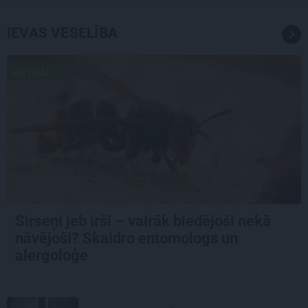
IEVAS VESELĪBA
AKTUĀLI
Sirseņi jeb irši – vairāk biedējoši nekā
nāvējoši? Skaidro entomologs un
alergoloģe