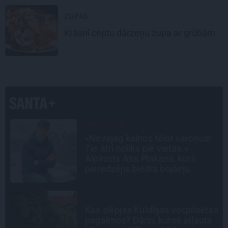
ZUPAS
Krāsnī ceptu
dārzeņu zupa
ar grūbām
INTERVIJA
Tumši samtaina balss un
tērauda mugurkauls. Raimonda
Paula jaunā mūza – Gerda
Timrota
STIPRAIS STĀSTS
as
«Bērnus ar tik augstu cukura
līmeni mēdz ievest jau komā.»