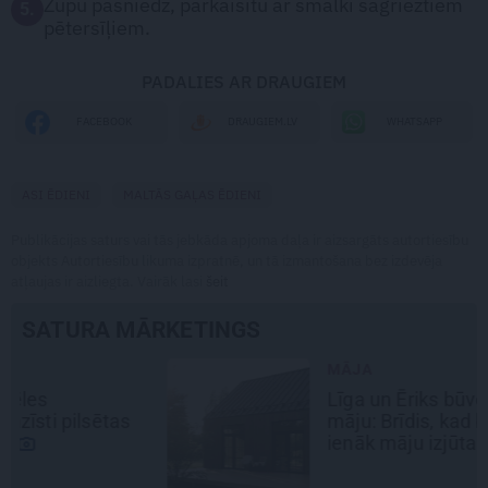
Zupu pasniedz, pārkaisītu ar smalki sagrieztiem
5.
pētersīļiem.
PADALIES AR DRAUGIEM
WHATSAPP
FACEBOOK
DRAUGIEM.LV
ASI ĒDIENI
MALTĀS GAĻAS ĒDIENI
Publikācijas saturs vai tās jebkāda apjoma daļa ir aizsargāts autortiesību
objekts Autortiesību likuma izpratnē, un tā izmantošana bez izdevēja
atļaujas ir aizliegta. Vairāk lasi
šeit
SATURA MĀRKETINGS
MĀJA
Līga un Ēriks būvē savu sapņu
māju: Brīdis, kad būvobjektā
ienāk māju izjūta