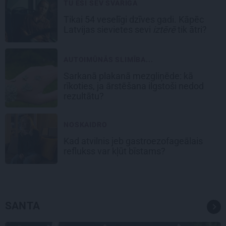
TU ESI SEV SVARĪGA
Tikai 54 veselīgi dzīves gadi. Kāpēc
Latvijas sievietes sevi
iztērē
tik ātri?
AUTOIMŪNĀS SLIMĪBA...
Sarkanā plakanā mezgliņēde: kā
rīkoties, ja ārstēšana ilgstoši nedod
rezultātu?
NOSKAIDRO
Kad atvilnis jeb gastroezofageālais
reflukss var kļūt bīstams?
SANTA