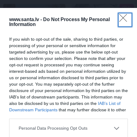
LAIKAPSTĀKĻI
ĢIMENE
www.santa.lv -
Do Not Process My Personal
Information
If you wish to opt-out of the sale, sharing to third parties, or
processing of your personal or sensitive information for
targeted advertising by us, please use the below opt-out
section to confirm your selection. Please note that after your
opt-out request is processed you may continue seeing
interest-based ads based on personal information utilized by
Par ko latviešus šodien
FOTO: «Ja es šodien
us or personal information disclosed to third parties prior to
apskauž spāņi, itāļi un
varētu satikt šo mazo
your opt-out. You may separately opt-out of the further
vācieši? Viņi arī tagad
zēnu…» Dons pirms
disclosure of your personal information by third parties on the
gribētu būt Latvijā
koncerta dalījies ļoti
IAB’s list of downstream participants. This information may
personiskā stāstā
also be disclosed by us to third parties on the
IAB’s List of
Downstream Participants
that may further disclose it to other
third parties.
SLAVENĪBAS
Personal Data Processing Opt Outs