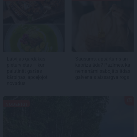
Latvijas gardākās
Sausums, apsārtums un
pieturvietas – kur
kaprīza āda? Pazīmes, ka
palutināt garšas
nemanāmi sabojāts ādas
kārpiņas, apceļojot
galvenais aizsargvairogs
novadus
NODERĪGI