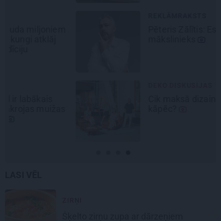
REKLĀMRAKSTS
Pēteris Zālītis: Esmu prāta
mākslinieks
DEKO DISKUSIJAS
Cik maksā dizainers un –
kāpēc?
LASI VĒL
ZIRŅI
Šķelto zirņu
zupa ar dārzeņiem