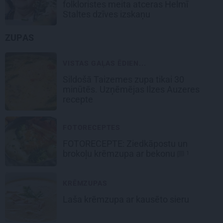
folkloristes meita atceras Helmī
Staltes dzīves izskaņu
ZUPAS
VISTAS GAĻAS ĒDIEN...
Sildošā
Taizemes zupa
tikai 30
minūtēs. Uzņēmējas Ilzes Auzeres
recepte
FOTORECEPTES
FOTORECEPTE:
Ziedkāpostu un
brokoļu
krēmzupa ar bekonu
1
KRĒMZUPAS
Laša
krēmzupa
ar kausēto sieru