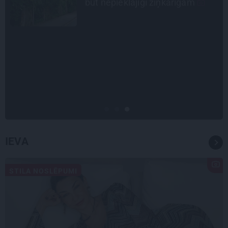
Madara un Gatis par dzīvi ar dēla
diabētu
ATRADUMS
Virziens – jūra: Lauderu
ģimenes bezbēdīgi laiskā miera
osta Pūrciemā
IEVA
STILA NOSLĒPUMI