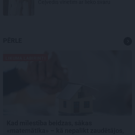
Ceļvedis vīrietim ar lieko svaru
PĒRLE
LIKUMA LABIRINTI
Kad mīlestība beidzas, sākas
«matemātika» – kā nepalikt zaudētājos,