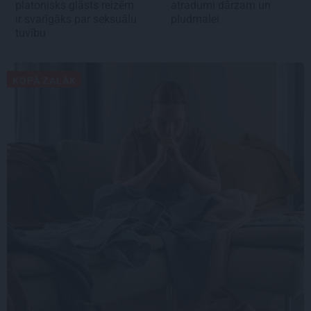
platonisks glāsts reizēm
atradumi dārzam un
ir svarīgāks par seksuālu
pludmalei
tuvību
KOPĀ ZAĻĀK