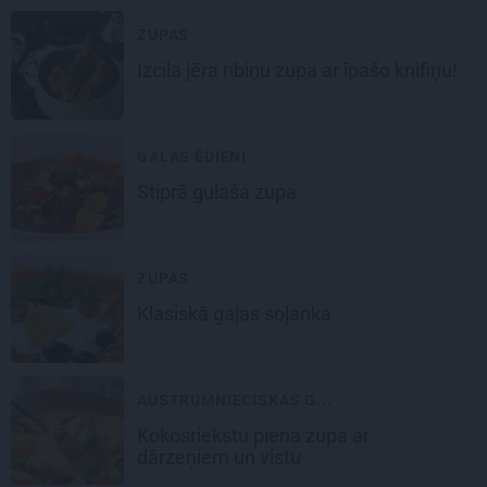
ZUPAS
Izcila
jēra ribiņu
zupa ar īpašo knifiņu!
GAĻAS ĒDIENI
Stiprā
gulaša zupa
ZUPAS
Klasiskā
gaļas soļanka
AUSTRUMNIECISKAS G...
Kokosriekstu piena
zupa ar
dārzeņiem un vistu