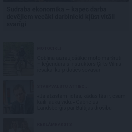
Sudraba ekonomika – kāpēc darba
devējiem vecāki darbinieki kļūst vitāli
svarīgi
MOTOCIKLI
Goblina aizraujošākie moto maršruti
– leģendārais instruktors Ģirts Vilnis
iesaka, kurp doties šovasar
STARPVALSTU ATTIEC...
«Ja atzīstam lietas, kādas tās ir, esam
kaili lauka vidū.» Gabrieļus
Landsberģis par Baltijas drošību
REKLĀMRAKSTS