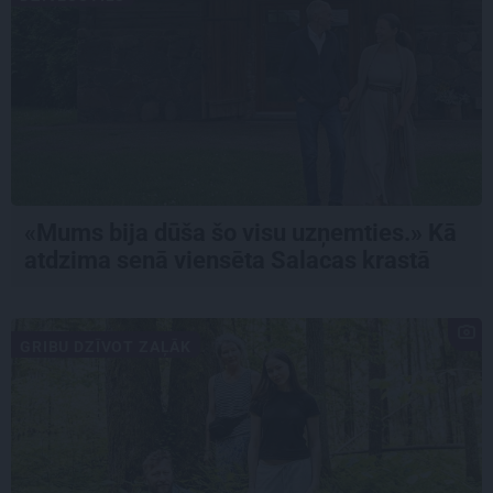
«Mums bija dūša šo visu uzņemties.» Kā
atdzima senā viensēta Salacas krastā
GRIBU DZĪVOT ZAĻĀK