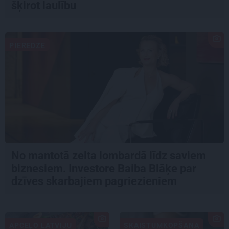
šķirot laulību
PIEREDZE
No mantotā zelta lombardā līdz saviem
biznesiem. Investore Baiba Blāķe par
dzīves skarbajiem pagriezieniem
APCEĻO LATVIJU
SKAISTUMKOPŠANA