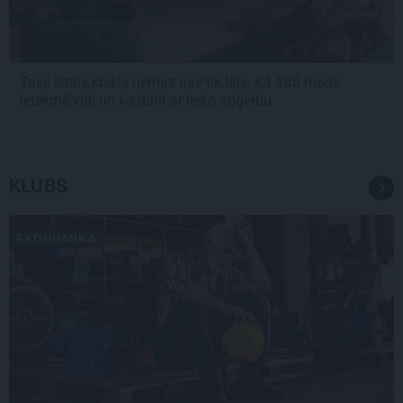
Tavs lētais krekls nemaz nav tik lēts. Kā ātrā mode
ietekmē vidi un ko darīt ar lieko apģērbu
KLUBS
EKONOMIKA