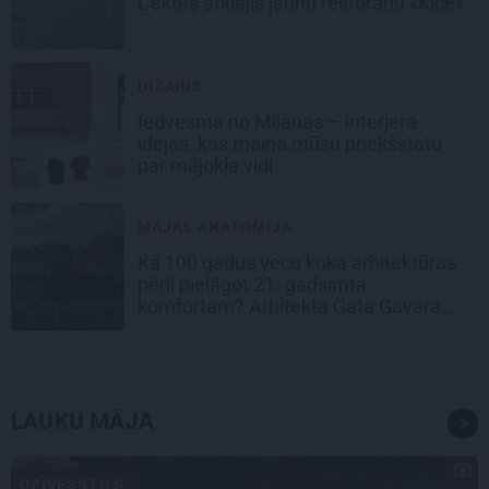
Cekots atklājis jaunu restorānu «Kíce»
DIZAINS
Iedvesma no Milānas – interjera
idejas, kas maina mūsu priekšstatu
par mājokļa vidi
MĀJAS ANATOMIJA
Kā 100 gadus vecu koka arhitektūras
pērli pielāgot 21. gadsimta
komfortam? Arhitekta Gata Gavara
pieredze
LAUKU MĀJA
DZĪVESSTILS