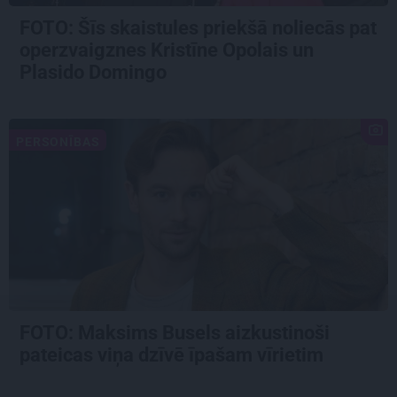
FOTO: Šīs skaistules priekšā noliecās pat
operzvaigznes Kristīne Opolais un
Plasido Domingo
PERSONĪBAS
FOTO: Maksims Busels aizkustinoši
pateicas viņa dzīvē īpašam vīrietim