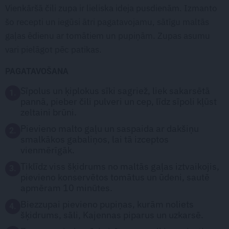
Vienkāršā čili zupa ir lieliska ideja pusdienām. Izmanto
šo recepti un iegūsi ātri pagatavojamu, sātīgu maltās
gaļas ēdienu ar tomātiem un pupiņām. Zupas asumu
vari pielāgot pēc patikas.
PAGATAVOŠANA
Sīpolus un ķiplokus sīki sagriež, liek sakarsētā
1.
pannā, pieber čili pulveri un cep, līdz sīpoli kļūst
zeltaini brūni.
Pievieno malto gaļu un saspaida ar dakšiņu
2.
smalkākos gabaliņos, lai tā izceptos
vienmērīgāk.
Tiklīdz viss šķidrums no maltās gaļas iztvaikojis,
3.
pievieno konservētos tomātus un ūdeni, sautē
apmēram 10 minūtes.
Biezzupai pievieno pu­piņas, kurām noliets
4.
šķidrums, sāli, Kajennas piparus un uzkarsē.