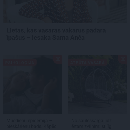
Lietas, kas vasaras vakarus padara
īpašus – iesaka Santa Anča
PSIHOLOĢIJA
ATPŪTA VASARĀ
Mūsdienu epidēmija –
No saulessarga līdz
pieskārienu bads. Kāpēc
ērtam zvilnim: stilīgi