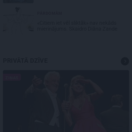
PĀRDOMĀM
«Citiem iet vēl sliktāk» nav nekāds
mierinājums. Skaidro Diāna Zande
PRIVĀTĀ DZĪVE
ZIŅAS