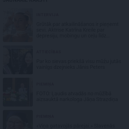
INTERVIJA
Grūtāk par atkailināšanos ir pieņemt
sevi. Aktrise Katrīna Kreile par
depresiju, mobingu un ceļu līdz
lielajām lomām
ATTIECĪBAS
Par ko sievas priekšā visu mūžu jutās
vainīgs dzejnieks Jānis Peters
PIEMIŅA
FOTO: Ļaudis atvadās no mūžībā
aizsauktā narkologa Jāņa Strazdiņa
PIEMIŅA
«Viņa gatavojās pārejai.» Slavenās