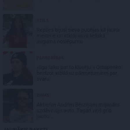
STILS
Repšes bijusī sieva pucējas kā jauna
meitene un atklāj sava lieliskā
auguma noslēpumu
PERSONĪBAS
«Ilgu laiku par to klusēju.» Ostapenko
beidzot atbild uz pārmetumiem par
svaru
ZIŅAS
Aktierim Andrim Bērziņam miljonārs
uzdāvinājis auto. Tagad viņš grib
jaunu…
JAUNĀKIE RAKSTI