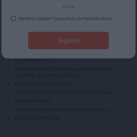
patikas.
PIEKRĪTU SAŅEMT JAUNUMUS UN PIEDĀVĀJUMUS
SASTĀVDAĻAS:
700 g
maltas liellopu gaļas
Saglabāt
1
vidējs sīpols
6
ķiploka daiviņas
pustējkarote sāls
pustējkarote čili garšvielas (daudzumu var
palielināt, ja garšo asi ēdieni)
nažagals Kajennas piparu
1
lielā kārba konservētu tomātu bez mizas
pusglāze ūdens
1
mazā kārba konservētu sarkano pupiņu
pētersīļi garnēšanai