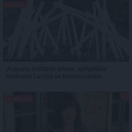
KULTŪRA
Augusta kultūras izlase: spilgtākie
notikumi Latvijā un kaimiņvalstīs
LIETU TOPS