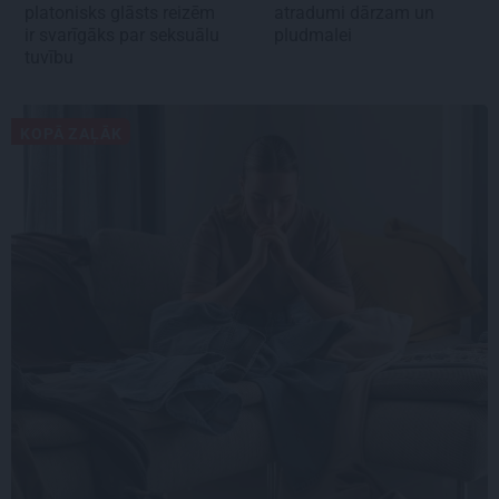
platonisks glāsts reizēm
atradumi dārzam un
ir svarīgāks par seksuālu
pludmalei
tuvību
KOPĀ ZAĻĀK