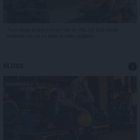
Tavs lētais krekls nemaz nav tik lēts. Kā ātrā mode
ietekmē vidi un ko darīt ar lieko apģērbu
KLUBS
EKONOMIKA