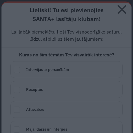
Abonē
Lieliski! Tu esi pievienojies
SANTA+ lasītāju klubam!
RECEPTES
NODERĪGI
JAUNĀKAIS
POPULĀRĀKAIS
Lai labāk piemeklētu tieši Tev visnoderīgāko saturu,
lūdzu, atbildi uz šiem jautājumiem:
Kuras no šīm tēmām Tev visvairāk interesē?
Ruma deserts ar želeju
Intervijas ar personībām
ŽELEJAS
29.01.2018
Receptes
Attiecības
Māja, dārzs un interjers