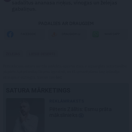
sadalītus ananasa riņķus, vīnogas un želejas
gabaliņus.
PADALIES AR DRAUGIEM
WHATSAPP
FACEBOOK
DRAUGIEM.LV
ŽELEJAS
LIESIE DESERTI
Publikācijas saturs vai tās jebkāda apjoma daļa ir aizsargāts autortiesību
objekts Autortiesību likuma izpratnē, un tā izmantošana bez izdevēja
atļaujas ir aizliegta. Vairāk lasi
šeit
SATURA MĀRKETINGS
REKLĀMRAKSTS
Pēteris Zālītis: Esmu prāta
šu
mākslinieks