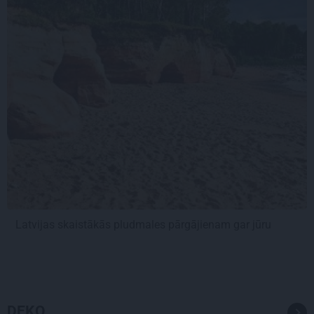
Latvijas skaistākās pludmales pārgājienam gar jūru
DEKO