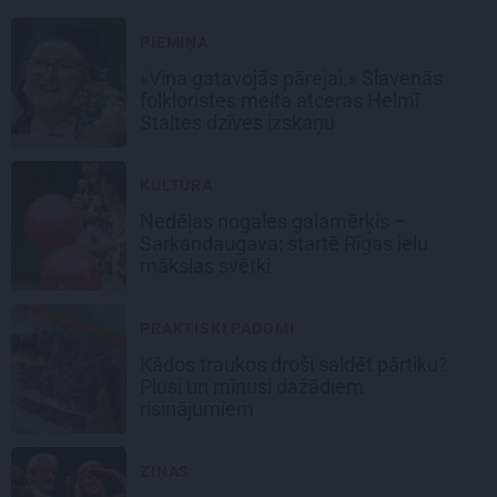
PIEMIŅA
«Viņa gatavojās pārejai.» Slavenās
folkloristes meita atceras Helmī
Staltes dzīves izskaņu
KULTŪRA
Nedēļas nogales galamērķis –
Sarkandaugava: startē Rīgas ielu
mākslas svētki
PRAKTISKI PADOMI
Kādos traukos droši saldēt pārtiku?
Plusi un mīnusi dažādiem
risinājumiem
ZIŅAS