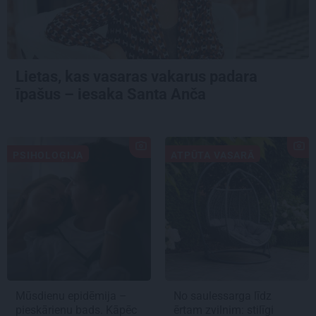
Lietas, kas vasaras vakarus padara
īpašus – iesaka Santa Anča
PSIHOLOĢIJA
ATPŪTA VASARĀ
Mūsdienu epidēmija –
No saulessarga līdz
pieskārienu bads. Kāpēc
ērtam zvilnim: stilīgi