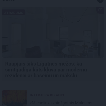
ATRADUMS
Raupjais šiks Līgatnes mežos: kā
simtgadīga kūts kļuva par modernu
rezidenci ar baseinu un mākslu
INTERJERA DIZAINS
«Michelin» zvaigžņotais Maksims