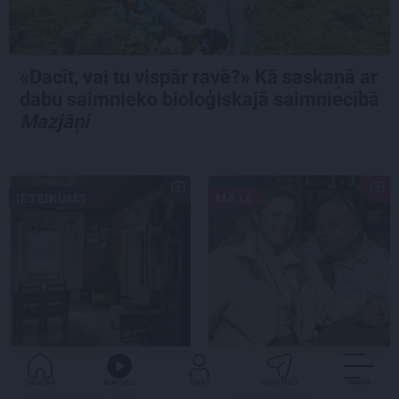
«Dacīt, vai tu vispār ravē?» Kā saskaņā ar
dabu saimnieko bioloģiskajā saimniecībā
Mazjāņi
IETEIKUMS
MĀJA
Praktiski, gardi un
CIEMOS:
Kā Elmārs
GALVENĀ
KLAUSIES
IENĀC
PADALĪTIES
VAIRĀK
iedvesmojoši: pieci
Tannis ar sievu