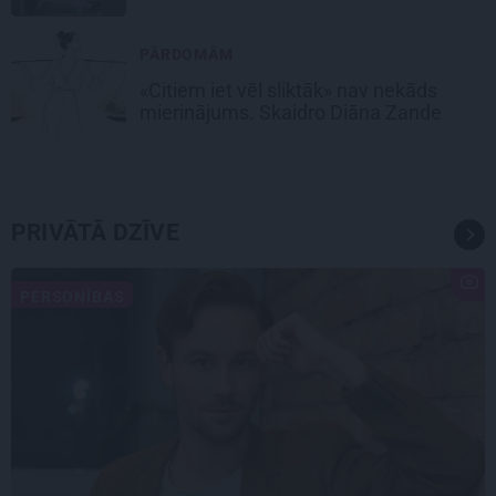
PĀRDOMĀM
«Citiem iet vēl sliktāk» nav nekāds
mierinājums. Skaidro Diāna Zande
PRIVĀTĀ DZĪVE
PERSONĪBAS