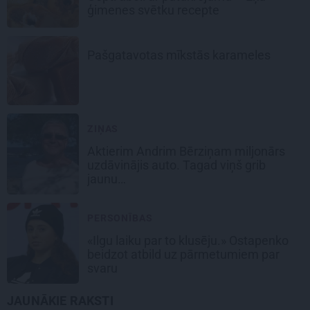
ģimenes svētku recepte
Pašgatavotas
mīkstās karameles
ZIŅAS
Aktierim Andrim Bērziņam miljonārs
uzdāvinājis auto. Tagad viņš grib
jaunu…
PERSONĪBAS
«Ilgu laiku par to klusēju.» Ostapenko
beidzot atbild uz pārmetumiem par
svaru
JAUNĀKIE RAKSTI