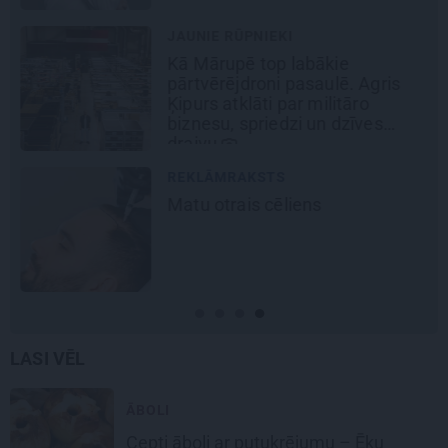
JAUNIE RŪPNIEKI
Kā Mārupē top labākie
pārtvērējdroni pasaulē. Agris
Ķipurs atklāti par militāro
biznesu, spriedzi un dzīves
draivu
REKLĀMRAKSTS
Matu otrais cēliens
LASI VĒL
ĀBOLI
Cepti āboli
ar putukrējumu – Ēķu