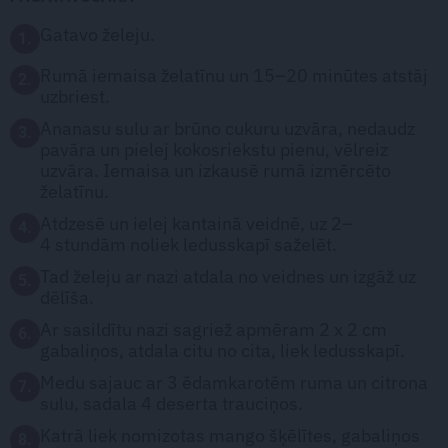
Gatavo želeju.
1.
Rumā iemaisa želatīnu un 15–20 minūtes atstāj
2.
uzbriest.
Ananasu sulu ar brūno cukuru uzvāra, nedaudz
3.
pavāra un pielej kokosriekstu pienu, vēlreiz
uzvāra. Iemaisa un izkausē rumā izmērcēto
želatīnu.
Atdzesē un ielej kantainā veidnē, uz 2–
4.
4 stundām noliek ledusskapī saželēt.
Tad želeju ar nazi atdala no veidnes un izgāž uz
5.
dēlīša.
Ar sasildītu nazi sagriež apmēram 2 x 2 cm
6.
gabaliņos, atdala citu no cita, liek ledusskapī.
Medu sajauc ar 3 ēdamkarotēm ruma un citrona
7.
sulu, sadala 4 deserta trauciņos.
Katrā liek nomizotas mango šķēlītes, gabaliņos
8.