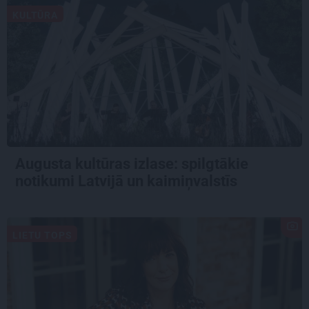
KULTŪRA
Augusta kultūras izlase: spilgtākie
notikumi Latvijā un kaimiņvalstīs
LIETU TOPS