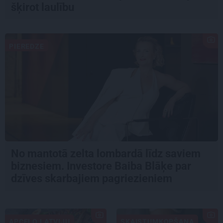
šķirot laulību
PIEREDZE
No mantotā zelta lombardā līdz saviem
biznesiem. Investore Baiba Blāķe par
dzīves skarbajiem pagriezieniem
APCEĻO LATVIJU
SKAISTUMKOPŠANA