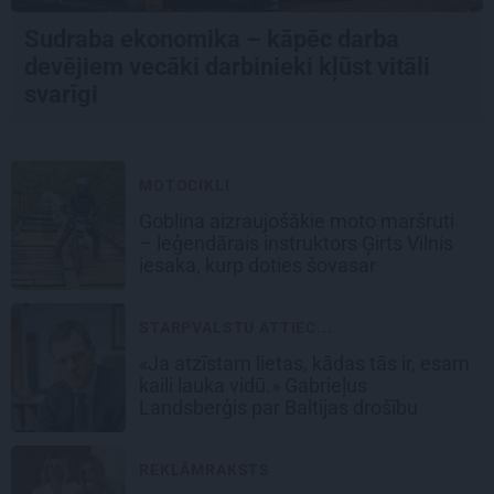
Sudraba ekonomika – kāpēc darba
devējiem vecāki darbinieki kļūst vitāli
svarīgi
MOTOCIKLI
Goblina aizraujošākie moto maršruti
– leģendārais instruktors Ģirts Vilnis
iesaka, kurp doties šovasar
STARPVALSTU ATTIEC...
«Ja atzīstam lietas, kādas tās ir, esam
kaili lauka vidū.» Gabrieļus
Landsberģis par Baltijas drošību
REKLĀMRAKSTS