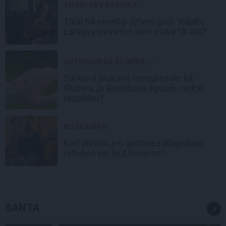
TU ESI SEV SVARĪGA
Tikai 54 veselīgi dzīves gadi. Kāpēc
Latvijas sievietes sevi
iztērē
tik ātri?
AUTOIMŪNĀS SLIMĪBA...
Sarkanā plakanā mezgliņēde: kā
rīkoties, ja ārstēšana ilgstoši nedod
rezultātu?
NOSKAIDRO
Kad atvilnis jeb gastroezofageālais
reflukss var kļūt bīstams?
SANTA