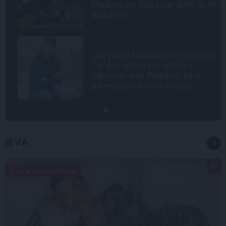
i
Madara un Gatis par dzīvi ar dēla
diabētu
INTERVIJA
«Nevajag kalnos tēlot varoņus!
Tie ātri noliks pie vietas.»
Alpīnists Atis Plakans, kurš
pieredzējis biedra bojāeju
IEVA
STILA NOSLĒPUMI