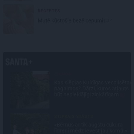
RECEPTES
Mutē kūstošie
bezē cepumi
2
CIEMOS
Kas slēpjas Kuldīgas vecpilsētas
a
pagalmos? Dārzi, kuros atļauts
būt nepieklājīgi ziņkārīgam
STIPRAIS STĀSTS
«Bērnus ar tik augstu cukura
ā
līmeni mēdz ievest jau komā.»