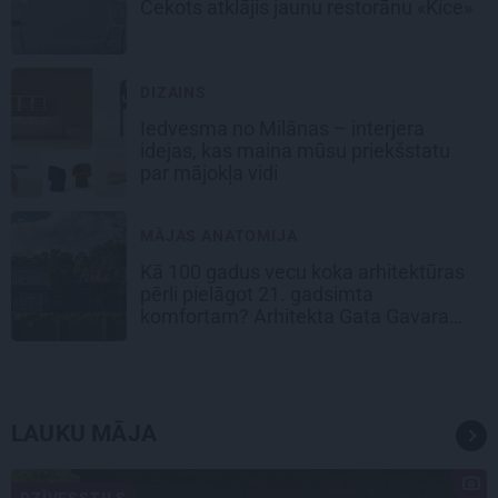
Cekots atklājis jaunu restorānu «Kíce»
DIZAINS
Iedvesma no Milānas – interjera
idejas, kas maina mūsu priekšstatu
par mājokļa vidi
MĀJAS ANATOMIJA
Kā 100 gadus vecu koka arhitektūras
pērli pielāgot 21. gadsimta
komfortam? Arhitekta Gata Gavara
pieredze
LAUKU MĀJA