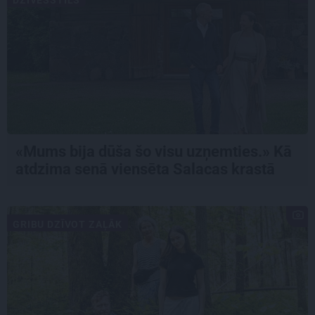
DZĪVESSTILS
«Mums bija dūša šo visu uzņemties.» Kā
atdzima senā viensēta Salacas krastā
GRIBU DZĪVOT ZAĻĀK