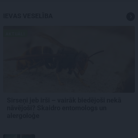
IEVAS VESELĪBA
AKTUĀLI
Sirseņi jeb irši – vairāk biedējoši nekā
nāvējoši? Skaidro entomologs un
alergoloģe