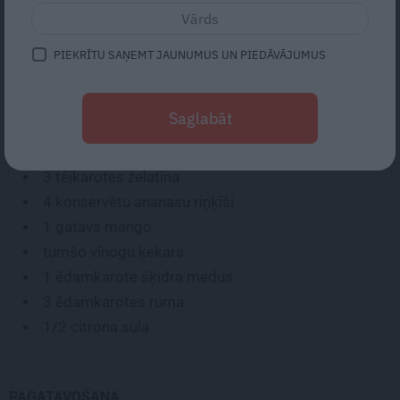
SASTĀVDAĻAS:
PIEKRĪTU SAŅEMT JAUNUMUS UN PIEDĀVĀJUMUS
1
glāze ananāsu sulas
pusglāze ruma
Saglabāt
1/3
glāzes kokosriekstu piena
2 ēdamkarotes
brūnā cukura
3 tējkarotes
želatīna
4
konservētu ananasu riņķīši
1
gatavs mango
tumšo vīnogu ķekars
1 ēdamkarote
šķidra medus
3 ēdamkarotes
ruma
1/2
citrona sula
PAGATAVOŠANA