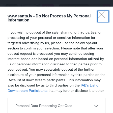
ĢIMENE
SLAVENĪBAS
www.santa.lv -
Do Not Process My Personal
Information
If you wish to opt-out of the sale, sharing to third parties, or
processing of your personal or sensitive information for
targeted advertising by us, please use the below opt-out
section to confirm your selection. Please note that after your
opt-out request is processed you may continue seeing
interest-based ads based on personal information utilized by
FOTO: «Ja es šodien
CIEMOS: Kā Rukšāne
us or personal information disclosed to third parties prior to
varētu satikt šo mazo
saimnieko savā lauku
your opt-out. You may separately opt-out of the further
zēnu…» Dons pirms
rezidencē ar dīķi un
disclosure of your personal information by third parties on the
koncerta dalījies ļoti
stilīgo mājas bibliotēku
IAB’s list of downstream participants. This information may
personiskā stāstā
also be disclosed by us to third parties on the
IAB’s List of
Downstream Participants
that may further disclose it to other
third parties.
ZIŅAS
Personal Data Processing Opt Outs