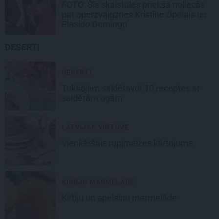
FOTO: Šīs skaistules priekšā noliecās
pat operzvaigznes Kristīne Opolais un
Plasido Domingo
DESERTI
DESERTI
Tukšojam saldētavu! 10 receptes ar
saldētām ogām
LATVIJAS VIRTUVE
Vienkāršais
rupjmaizes kārtojums
ĶIRBJU MARMELĀDE
Ķirbju
un apelsīnu marmelāde