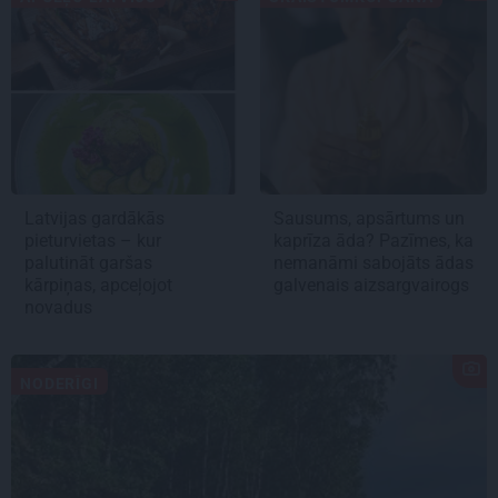
Latvijas gardākās
Sausums, apsārtums un
pieturvietas – kur
kaprīza āda? Pazīmes, ka
palutināt garšas
nemanāmi sabojāts ādas
kārpiņas, apceļojot
galvenais aizsargvairogs
novadus
NODERĪGI