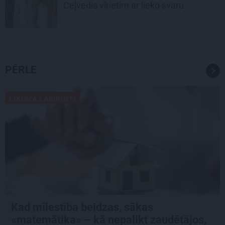
Ceļvedis vīrietim ar lieko svaru
PĒRLE
LIKUMA LABIRINTI
Kad mīlestība beidzas, sākas
«matemātika» – kā nepalikt zaudētājos,