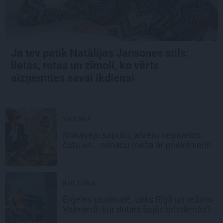
Ja tev patīk Natālijas Jansones stils:
lietas, rotas un zīmoli, ko vērts
aizņemties savai ikdienai
VASARA
Nokavēju sapulci, atvēru nepareizo
čatu un… nonācu mežā ar priekšnieci!
KULTŪRA
Ērģeles pludmalē, cirks Rīgā un teātris
Valmierā: kur doties šajās brīvdienās?