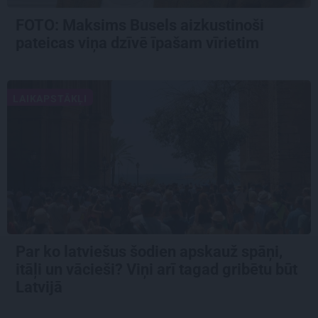
FOTO: Maksims Busels aizkustinoši
pateicas viņa dzīvē īpašam vīrietim
LAIKAPSTĀKĻI
Par ko latviešus šodien apskauž spāņi,
itāļi un vācieši? Viņi arī tagad gribētu būt
Latvijā