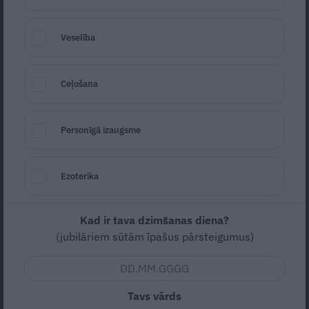
Veselība
Ruma deserts ar želeju recepte
Ceļošana
Seko
Santa.lv Google
Personīgā izaugsme
Vidēja
Vidējas
4
Ezoterika
Kad ir tava dzimšanas diena?
Nav vērtējuma
(jubilāriem sūtām īpašus pārsteigumus)
Neparasts augļu deserts, kuram īpašu garšu piešķir
ruma želeja.
Tavs vārds