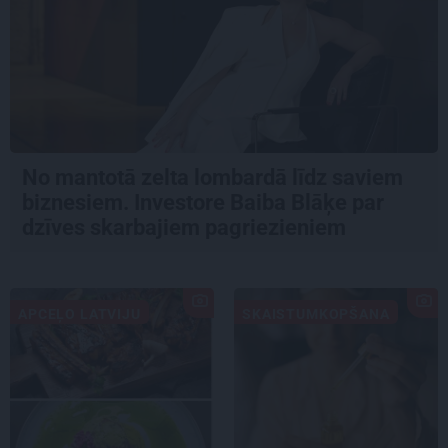
No mantotā zelta lombardā līdz saviem
biznesiem. Investore Baiba Blāķe par
dzīves skarbajiem pagriezieniem
APCEĻO LATVIJU
SKAISTUMKOPŠANA