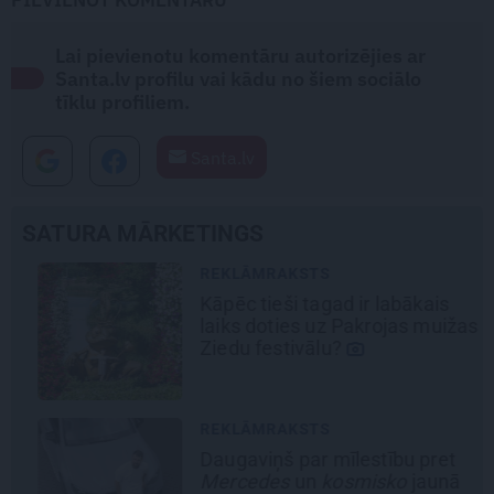
Lai pievienotu komentāru autorizējies ar
Santa.lv profilu vai kādu no šiem sociālo
tīklu profiliem.
Santa.lv
SATURA MĀRKETINGS
REKLĀMRAKSTS
Kāpēc tieši tagad ir labākais
laiks doties uz Pakrojas muižas
Ziedu festivālu?
REKLĀMRAKSTS
Daugaviņš par mīlestību pret
Mercedes
un
kosmisko
jaunā