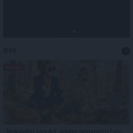
Tie ātri noliks pie vietas.»
Alpīnists Atis Plakans, kurš
pieredzējis biedra bojāeju
IEVA
VASARA
Nokavēju sapulci, atvēru nepareizo čatu