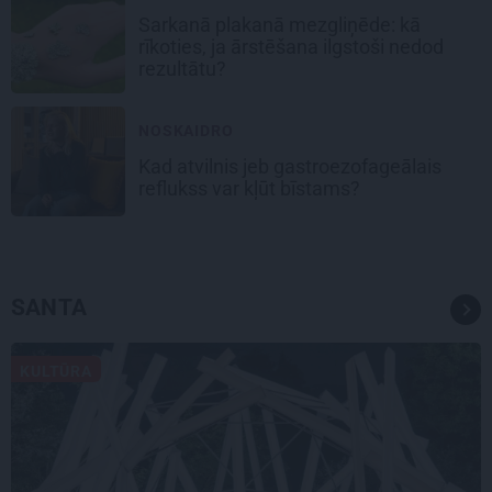
Sarkanā plakanā mezgliņēde: kā
rīkoties, ja ārstēšana ilgstoši nedod
rezultātu?
NOSKAIDRO
Kad atvilnis jeb gastroezofageālais
reflukss var kļūt bīstams?
SANTA
KULTŪRA