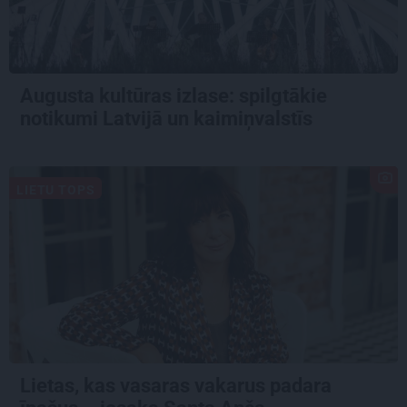
Augusta kultūras izlase: spilgtākie
notikumi Latvijā un kaimiņvalstīs
LIETU TOPS
Lietas, kas vasaras vakarus padara