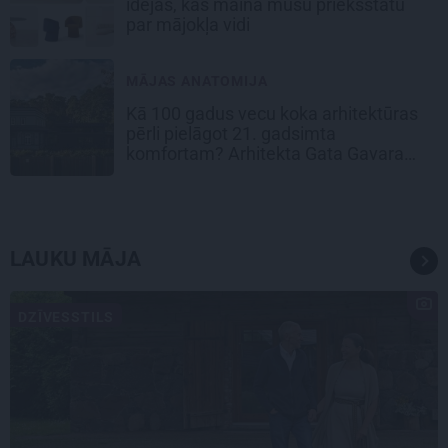
idejas, kas maina mūsu priekšstatu
par mājokļa vidi
MĀJAS ANATOMIJA
Kā 100 gadus vecu koka arhitektūras
pērli pielāgot 21. gadsimta
komfortam? Arhitekta Gata Gavara
pieredze
LAUKU MĀJA
DZĪVESSTILS