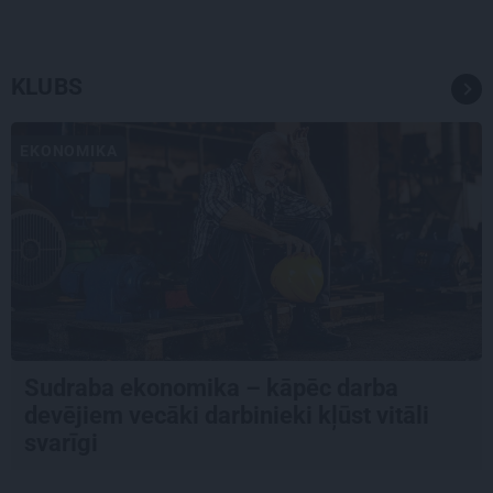
KLUBS
EKONOMIKA
Sudraba ekonomika – kāpēc darba
devējiem vecāki darbinieki kļūst vitāli
svarīgi