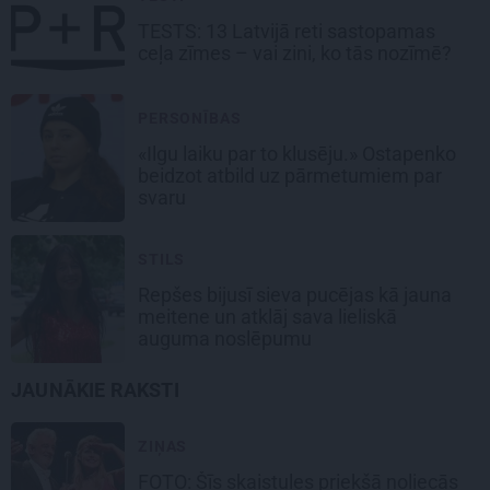
TESTS:
13 Latvijā reti sastopamas
ceļa zīmes
– vai zini, ko tās nozīmē?
PERSONĪBAS
«Ilgu laiku par to klusēju.» Ostapenko
beidzot atbild uz pārmetumiem par
svaru
STILS
Repšes bijusī sieva pucējas kā jauna
meitene un atklāj sava lieliskā
auguma noslēpumu
JAUNĀKIE RAKSTI
ZIŅAS
FOTO: Šīs skaistules priekšā noliecās