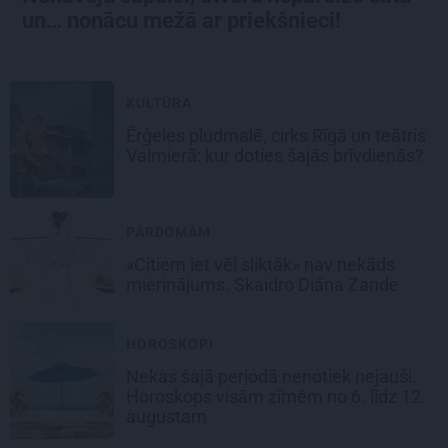
un… nonācu mežā ar priekšnieci!
KULTŪRA
Ērģeles pludmalē, cirks Rīgā un teātris
Valmierā: kur doties šajās brīvdienās?
PĀRDOMĀM
«Citiem iet vēl sliktāk» nav nekāds
mierinājums. Skaidro Diāna Zande
HOROSKOPI
Nekas šajā periodā nenotiek nejauši.
Horoskops visām zīmēm no 6. līdz 12.
augustam