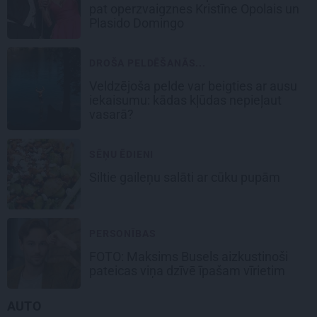
pat operzvaigznes Kristīne Opolais un
Plasido Domingo
DROŠA PELDĒŠANĀS...
Veldzējoša pelde var beigties ar ausu
iekaisumu: kādas kļūdas nepieļaut
vasarā?
SĒŅU ĒDIENI
Siltie gaileņu salāti
ar cūku pupām
PERSONĪBAS
FOTO: Maksims Busels aizkustinoši
pateicas viņa dzīvē īpašam vīrietim
AUTO