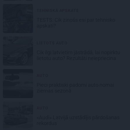
TEHNISKĀ APSKATE
TESTS: Cik zinošs esi par
tehnisko
apskati?
LIETOTS AUTO
Cik ilgi latvietim jāstrādā, lai nopirktu
lietotu auto? Rezultāti neiepriecina
AUTO
Pieci praktiski padomi auto nomai
ziemas sezonā
AUTO
«Audi» Latvijā uzstādījis pārdošanas
rekordus