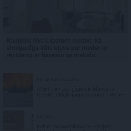
Raupjais šiks Līgatnes mežos: kā
simtgadīga kūts kļuva par modernu
rezidenci ar baseinu un mākslu
INTERJERA DIZAINS
«Michelin» zvaigžņotais Maksims
Cekots atklājis jaunu restorānu «Kíce»
DIZAINS
Iedvesma no Milānas – interjera