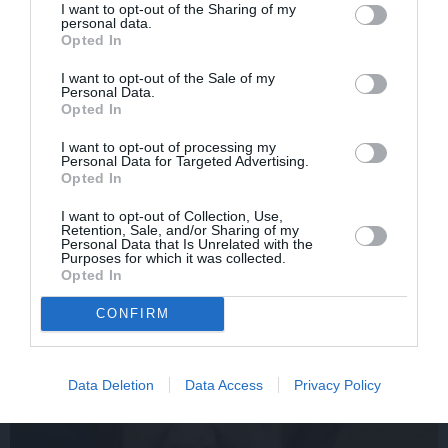
I want to opt-out of the Sharing of my
personal data.
Opted In
I want to opt-out of the Sale of my
Personal Data.
Opted In
CIEMOS: Kā Rukšāne
Aktieris Ģirts Ķesteris
I want to opt-out of processing my
saimnieko savā lauku
atkal piedzīvojis
Personal Data for Targeted Advertising.
rezidencē ar dīķi un
pārvērtības. Pie tām cītīgi
Opted In
stilīgo mājas bibliotēku
strādājis!
I want to opt-out of Collection, Use,
Retention, Sale, and/or Sharing of my
Personal Data that Is Unrelated with the
Purposes for which it was collected.
ZIŅAS
Opted In
CONFIRM
Data Deletion
Data Access
Privacy Policy