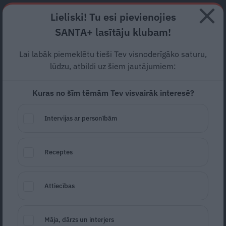
Abonē
Lieliski! Tu esi pievienojies
SANTA+ lasītāju klubam!
RECEPTES
NODERĪGI
JAUNĀKAIS
POPULĀRĀKAIS
Lai labāk piemeklētu tieši Tev visnoderīgāko saturu,
Mājsēdēs laikā autovadītājs
lūdzu, atbildi uz šiem jautājumiem:
bēg no policijas un
iebrauc
Kuras no šīm tēmām Tev visvairāk interesē?
upē
Intervijas ar personībām
MĀJSĒDE
16.11.2021
Santa.lv
Receptes
Redakcija
portals@santa.lv
Attiecības
Māja, dārzs un interjers