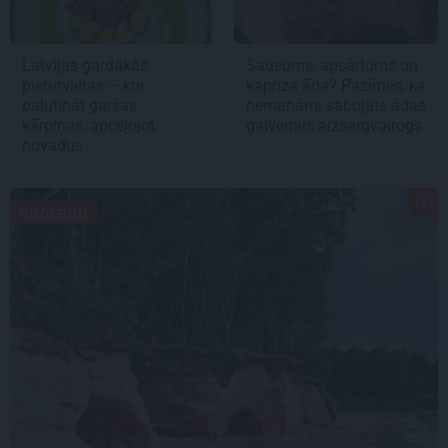
Latvijas gardākās
Sausums, apsārtums un
pieturvietas – kur
kaprīza āda? Pazīmes, ka
palutināt garšas
nemanāmi sabojāts ādas
kārpiņas, apceļojot
galvenais aizsargvairogs
novadus
NODERĪGI