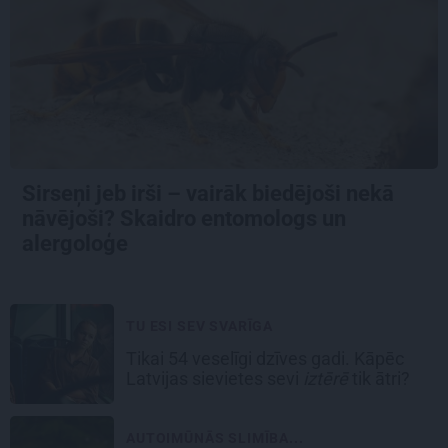
Sirseņi jeb irši – vairāk biedējoši nekā
nāvējoši? Skaidro entomologs un
alergoloģe
TU ESI SEV SVARĪGA
Tikai 54 veselīgi dzīves gadi. Kāpēc
Latvijas sievietes sevi
iztērē
tik ātri?
AUTOIMŪNĀS SLIMĪBA...