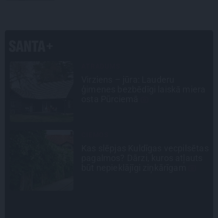
PERSONĪBAS
Noklusētās dzimtas saites,
a
attiecības ar brāli un 7. bērns kā
brīnums: atklāta saruna ar Andri
Raču
STIPRAIS STĀSTS
as
«Bērnus ar tik augstu cukura
līmeni mēdz ievest jau komā.»
Madara un Gatis par dzīvi ar dēla
diabētu
INTERVIJA
«Nevajag kalnos tēlot varoņus!