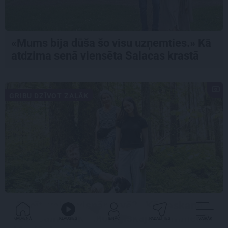
«Mums bija dūša šo visu uzņemties.» Kā
atdzima senā viensēta Salacas krastā
GRIBU DZĪVOT ZAĻĀK
«Dacīt, vai tu vispār ravē?» Kā saskaņā ar
dabu saimnieko bioloģiskajā saimniecībā
GALVENĀ
KLAUSIES
IENĀC
PADALĪTIES
VAIRĀK