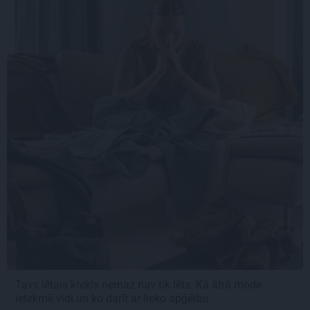
Tavs lētais krekls nemaz nav tik lēts. Kā ātrā mode
ietekmē vidi un ko darīt ar lieko apģērbu