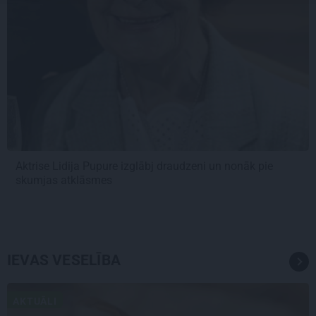
Aktrise Lidija Pupure izglābj draudzeni un nonāk pie
skumjas atklāsmes
IEVAS VESELĪBA
AKTUĀLI