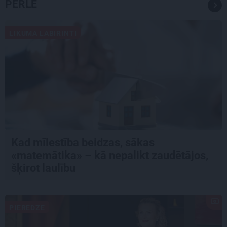
PĒRLE
LIKUMA LABIRINTI
Kad mīlestība beidzas, sākas
«matemātika» – kā nepalikt zaudētājos,
šķirot laulību
PIEREDZE