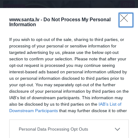
ĢIMENE
www.santa.lv -
Do Not Process My Personal
Information
If you wish to opt-out of the sale, sharing to third parties, or
processing of your personal or sensitive information for
targeted advertising by us, please use the below opt-out
section to confirm your selection. Please note that after your
opt-out request is processed you may continue seeing
interest-based ads based on personal information utilized by
FOTO: «Ja es šodien varētu satikt šo
us or personal information disclosed to third parties prior to
mazo zēnu…» Dons pirms koncerta
your opt-out. You may separately opt-out of the further
dalījies ļoti personiskā stāstā
disclosure of your personal information by third parties on the
IAB’s list of downstream participants. This information may
also be disclosed by us to third parties on the
IAB’s List of
Downstream Participants
that may further disclose it to other
third parties.
SLAVENĪBAS
ZIŅAS
Personal Data Processing Opt Outs