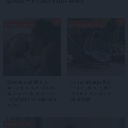
īpašus – iesaka Santa Anča
PSIHOLOĢIJA
ATPŪTA VASARĀ
Mūsdienu epidēmija –
No saulessarga līdz
pieskārienu bads. Kāpēc
ērtam zvilnim: stilīgi
platonisks glāsts reizēm
atradumi dārzam un
ir svarīgāks par seksuālu
pludmalei
tuvību
KOPĀ ZAĻĀK