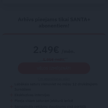
Arhīvs pieejams tikai SANTA+
abonentiem!
2.49€
/mēn.
5.95€ /mēn.
VĒLOS IZMĒĢINĀT!
Citi abonēšanas plāni
Labākais saturs vienuviet no mūsu 12 drukātajiem
žurnāliem
Ekskluzīvas intervijas
Pieeja visam saturam jebkurā ierīcē
Samazināts reklāmu daudzums visā portālā