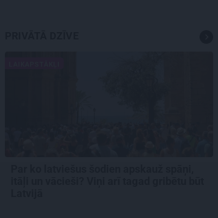
PRIVĀTĀ DZĪVE
LAIKAPSTĀKĻI
Par ko latviešus šodien apskauž spāņi,
itāļi un vācieši? Viņi arī tagad gribētu būt
Latvijā