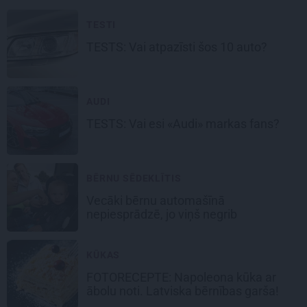
TESTI
TESTS: Vai atpazīsti šos
10 auto?
AUDI
TESTS: Vai esi
«Audi»
markas fans?
BĒRNU SĒDEKLĪTIS
Vecāki bērnu automašīnā
nepiesprādzē,
jo viņš negrib
KŪKAS
FOTORECEPTE:
Napoleona kūka
ar
ābolu noti. Latviska bērnības garša!