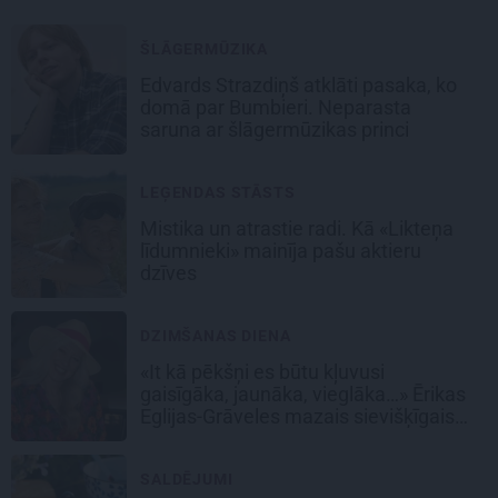
ŠLĀGERMŪZIKA
Edvards Strazdiņš atklāti pasaka, ko
domā par Bumbieri. Neparasta
saruna ar šlāgermūzikas princi
LEĢENDAS STĀSTS
Mistika un atrastie radi. Kā «Likteņa
līdumnieki» mainīja pašu aktieru
dzīves
DZIMŠANAS DIENA
«It kā pēkšņi es būtu kļuvusi
gaisīgāka, jaunāka, vieglāka…» Ērikas
Eglijas-Grāveles mazais sievišķīgais
noslēpums
SALDĒJUMI