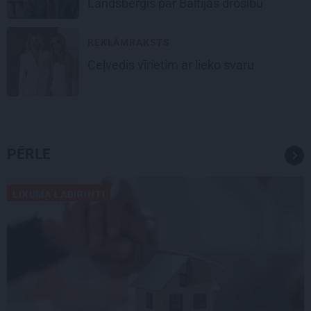
Landsberģis par Baltijas drošību
REKLĀMRAKSTS
Ceļvedis vīrietim ar lieko svaru
PĒRLE
LIKUMA LABIRINTI