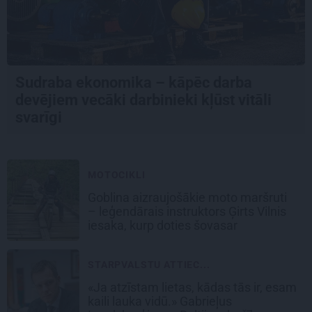
Sudraba ekonomika – kāpēc darba
devējiem vecāki darbinieki kļūst vitāli
svarīgi
MOTOCIKLI
Goblina aizraujošākie moto maršruti
– leģendārais instruktors Ģirts Vilnis
iesaka, kurp doties šovasar
STARPVALSTU ATTIEC...
«Ja atzīstam lietas, kādas tās ir, esam
kaili lauka vidū.» Gabrieļus