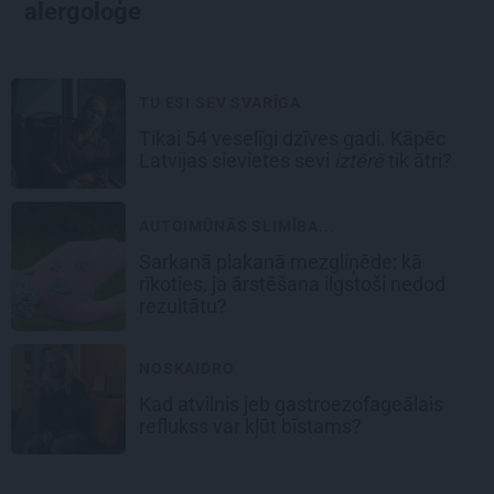
alergoloģe
TU ESI SEV SVARĪGA
Tikai 54 veselīgi dzīves gadi. Kāpēc
Latvijas sievietes sevi
iztērē
tik ātri?
AUTOIMŪNĀS SLIMĪBA...
Sarkanā plakanā mezgliņēde: kā
rīkoties, ja ārstēšana ilgstoši nedod
rezultātu?
NOSKAIDRO
Kad atvilnis jeb gastroezofageālais
reflukss var kļūt bīstams?