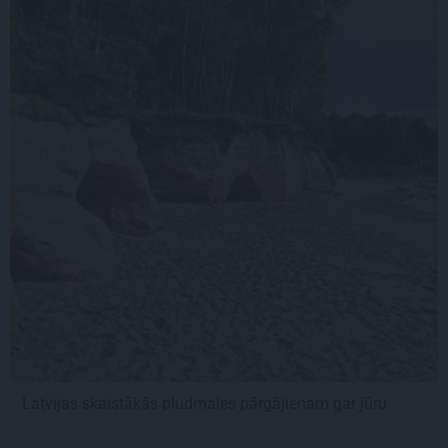
Latvijas skaistākās pludmales pārgājienam gar jūru