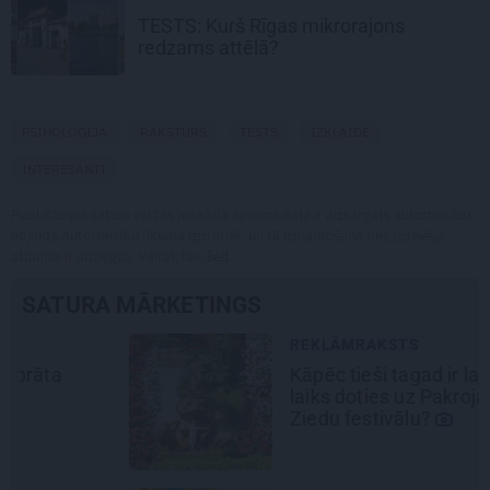
TESTS:
Kurš Rīgas mikrorajons
redzams attēlā?
PSIHOLOĢIJA
RAKSTURS
TESTS
IZKLAIDE
INTERESANTI
Publikācijas saturs vai tās jebkāda apjoma daļa ir aizsargāts autortiesību
objekts Autortiesību likuma izpratnē, un tā izmantošana bez izdevēja
atļaujas ir aizliegta. Vairāk lasi
šeit
SATURA MĀRKETINGS
REKLĀMRAKSTS
Kāpēc tieši tagad ir labākais
laiks doties uz Pakrojas muižas
Ziedu festivālu?