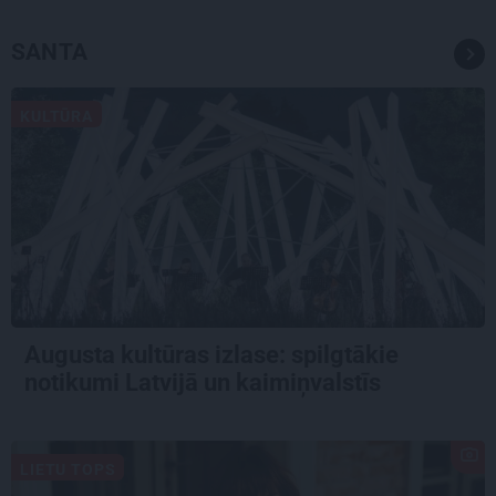
SANTA
KULTŪRA
Augusta kultūras izlase: spilgtākie
notikumi Latvijā un kaimiņvalstīs
LIETU TOPS