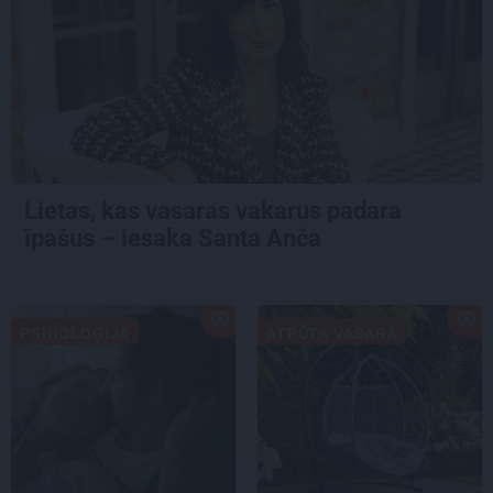
Lietas, kas vasaras vakarus padara
īpašus – iesaka Santa Anča
PSIHOLOĢIJA
ATPŪTA VASARĀ