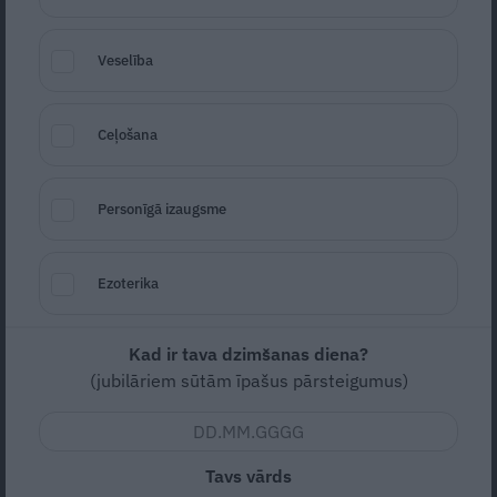
superspēja?
Veselība
Ceļošana
Personīgā izaugsme
Ezoterika
Foto: Anton27 / Shutterstock
Kad ir tava dzimšanas diena?
Kā tu rīkojies, saņemot jaunu uzdevumu darbā
(jubilāriem sūtām īpašus pārsteigumus)
vai skolā?
METOS DARBĀ AR SAJŪSMU UN ENERĢIJU.
Tavs vārds