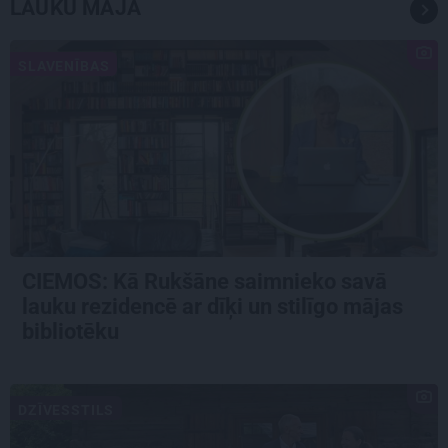
LAUKU MĀJA
SLAVENĪBAS
CIEMOS: Kā Rukšāne saimnieko savā
lauku rezidencē ar dīķi un stilīgo mājas
bibliotēku
DZĪVESSTILS