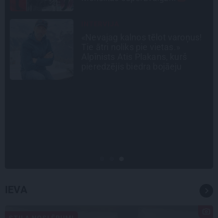
STIPRAIS STĀSTS
«Bērnus ar tik augstu cukura
līmeni mēdz ievest jau komā.»
Madara un Gatis par dzīvi ar dēla
diabētu
CEĻOJUMA PLĀNS
Draudzeņu ceļojums bez
drāmām: noderīgi padomi
plānošanai un 16 galamērķu
idejas
IEVA
STILA NOSLĒPUMI