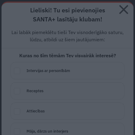
Abonē
Lieliski! Tu esi pievienojies
SANTA+ lasītāju klubam!
RECEPTES
NODERĪGI
JAUNĀKAIS
POPULĀRĀKAIS
Lai labāk piemeklētu tieši Tev visnoderīgāko saturu,
TESTS: Kas ir tava labākā
lūdzu, atbildi uz šiem jautājumiem:
īpašība – tava
superspēja
?
Kuras no šīm tēmām Tev visvairāk interesē?
PSIHOLOĢIJA
12.09.2024
Intervijas ar personībām
Santa.lv
Redakcija
portals@santa.lv
Receptes
Šoreiz ne par supervaroņu spēju
teleportēties, saprast kaķu valodu vai elpot
Attiecības
zem ūdens, bet gan par vērtīgām īpašībām,
ko varam iemantot un izkopt dzīves laikā.
Izpildi testu un noskaidro – kāda ir tava
Māja, dārzs un interjers