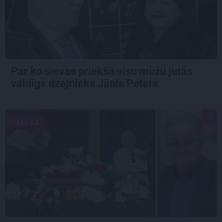
Par ko sievas priekšā visu mūžu jutās
vainīgs dzejnieks Jānis Peters
PIEMIŅA