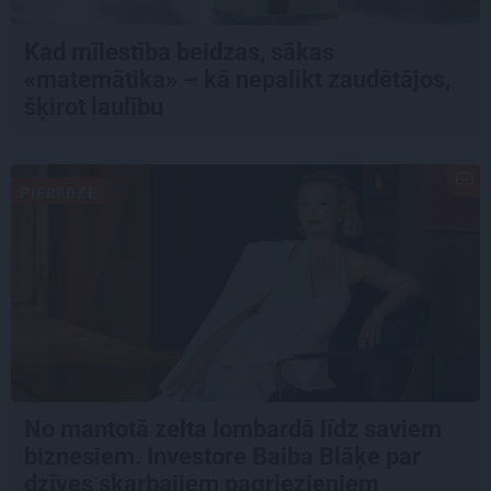
Kad mīlestība beidzas, sākas
«matemātika» – kā nepalikt zaudētājos,
šķirot laulību
PIEREDZE
No mantotā zelta lombardā līdz saviem
biznesiem. Investore Baiba Blāķe par
dzīves skarbajiem pagriezieniem