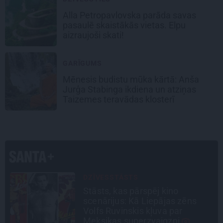
Alla Petropavlovska parāda savas
pasaulē skaistākās vietas. Elpu
aizraujoši skati!
GARĪGUMS
Mēnesis budistu mūka kārtā: Anša
Jurģa Stabinga ikdiena un atziņas
Taizemes teravādas klosterī
PERSONĪBAS
Noklusētās dzimtas saites,
attiecības ar brāli un 7. bērns kā
brīnums: atklāta saruna ar Andri
Raču