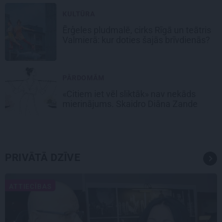
KULTŪRA
Ērģeles pludmalē, cirks Rīgā un teātris
Valmierā: kur doties šajās brīvdienās?
PĀRDOMĀM
«Citiem iet vēl sliktāk» nav nekāds
mierinājums. Skaidro Diāna Zande
PRIVĀTĀ DZĪVE
ATTIECĪBAS