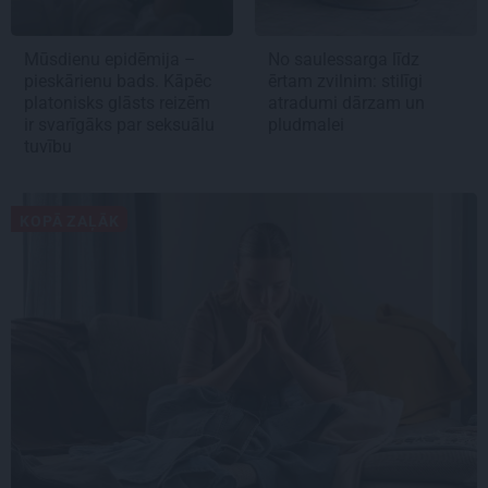
Mūsdienu epidēmija –
No saulessarga līdz
pieskārienu bads. Kāpēc
ērtam zvilnim: stilīgi
platonisks glāsts reizēm
atradumi dārzam un
ir svarīgāks par seksuālu
pludmalei
tuvību
KOPĀ ZAĻĀK