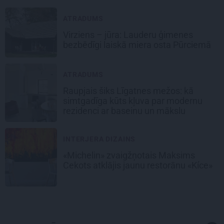
ATRADUMS
Virziens – jūra: Lauderu ģimenes
bezbēdīgi laiskā miera osta Pūrciemā
ATRADUMS
Raupjais šiks Līgatnes mežos: kā
simtgadīga kūts kļuva par modernu
rezidenci ar baseinu un mākslu
INTERJERA DIZAINS
«Michelin» zvaigžņotais Maksims
Cekots atklājis jaunu restorānu «Kíce»