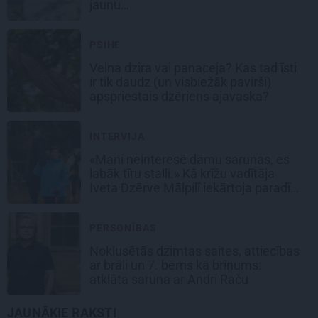
jaunu…
PSIHE
Velna dzira vai panaceja? Kas tad īsti
ir tik daudz (un visbiežāk pavirši)
apspriestais dzēriens ajavaska?
INTERVIJA
«Mani neinteresē dāmu sarunas, es
labāk tīru stalli.» Kā krīžu vadītāja
Iveta Dzērve Mālpilī iekārtoja paradīzi
zirgiem
PERSONĪBAS
Noklusētās dzimtas saites, attiecības
ar brāli un 7. bērns kā brīnums:
atklāta saruna ar Andri Raču
JAUNĀKIE RAKSTI