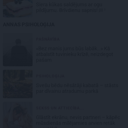
Siera kūkas
saldējums
ar ogu
pildījumu. Brīvdienu sapnis!
1
ANNAS PSIHOLOĢIJA
PAŠNĀVĪBA
«Bez manis jums būs labāk…» Kā
atbalstīt tuvinieku krīzē, neizdegot
pašam
PSIHOLOĢIJA
Svešu bēdu nēsātāji kabatā – stāsts
par dīvainu atradumu parkā
SEKSS UN ATTIECĪBA...
Glāstīt ekrānu, nevis partneri – kāpēc
mūsdienās mīlējamies arvien retāk