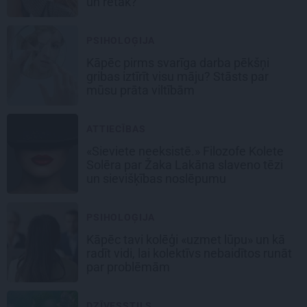
un retāk?
PSIHOLOĢIJA
Kāpēc pirms svarīga darba pēkšņi
gribas iztīrīt visu māju? Stāsts par
mūsu prāta viltībām
ATTIECĪBAS
«Sieviete neeksistē.» Filozofe Kolete
Solēra par Žaka Lakāna slaveno tēzi
un sievišķības noslēpumu
PSIHOLOĢIJA
Kāpēc tavi kolēģi «uzmet lūpu» un kā
radīt vidi, lai kolektīvs nebaidītos runāt
par problēmām
DZĪVESSTILS