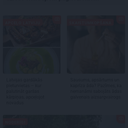
APCEĻO LATVIJU
SKAISTUMKOPŠANA
Latvijas gardākās
Sausums, apsārtums un
pieturvietas – kur
kaprīza āda? Pazīmes, ka
palutināt garšas
nemanāmi sabojāts ādas
kārpiņas, apceļojot
galvenais aizsargvairogs
novadus
NODERĪGI