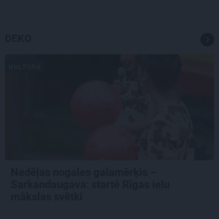
DEKO
KULTŪRA
Nedēļas nogales galamērķis –
Sarkandaugava: startē Rīgas ielu
mākslas svētki