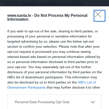
FOTO: Ļaudis atvadās no mūžībā
aizsauktā narkologa Jāņa Strazdiņa
www.santa.lv -
Do Not Process My Personal
Information
PIEMIŅA
ZIŅAS
If you wish to opt-out of the sale, sharing to third parties, or
processing of your personal or sensitive information for
targeted advertising by us, please use the below opt-out
section to confirm your selection. Please note that after your
opt-out request is processed you may continue seeing
interest-based ads based on personal information utilized by
us or personal information disclosed to third parties prior to
your opt-out. You may separately opt-out of the further
disclosure of your personal information by third parties on the
IAB’s list of downstream participants. This information may
«Viņa gatavojās pārejai.»
FOTO: Šīs skaistules
also be disclosed by us to third parties on the
IAB’s List of
Slavenās folkloristes
priekšā noliecās pat
Downstream Participants
that may further disclose it to other
meita atceras Helmī
operzvaigznes Kristīne
third parties.
Staltes dzīves izskaņu
Opolais un Plasido
Domingo
Personal Data Processing Opt Outs