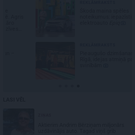
REKLĀMRAKSTS
Škoda maina spēles
noteikumus: iepazīsti pilsētas
elektroauto
Epiq
REKLĀMRAKSTS
Pieaugušo dzimšanas diena
Rīgā, idejas atmiņā paliekošām
svinībām
LASI VĒL
ZIŅAS
Aktierim Andrim Bērziņam miljonārs
uzdāvinājis auto. Tagad viņš grib