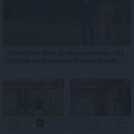
«Mums bija dūša šo visu uzņemties.» Kā
atdzima senā viensēta Salacas krastā
GRIBU DZĪVOT ZAĻĀK...
IETEIKUMS
GALVENĀ
KLAUSIES
IENĀC
PADALĪTIES
VAIRĀK