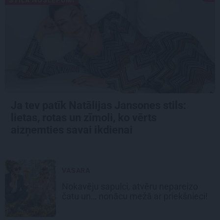
Ja tev patīk Natālijas Jansones stils:
lietas, rotas un zīmoli, ko vērts
aizņemties savai ikdienai
VASARA
Nokavēju sapulci, atvēru nepareizo
čatu un… nonācu mežā ar priekšnieci!