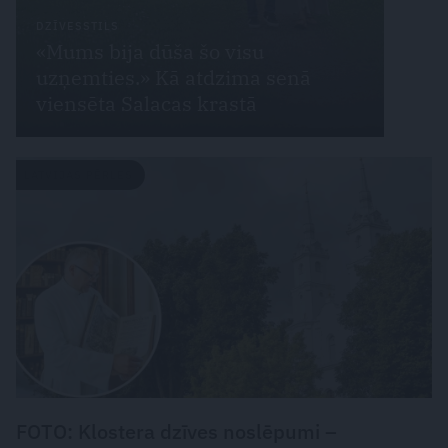
DZĪVESSTILS
«Mums bija dūša šo visu
uzņemties.» Kā atdzima senā
viensēta Salacas krastā
LATVIJAS PĒRLES
FOTO: Klostera dzīves noslēpumi –