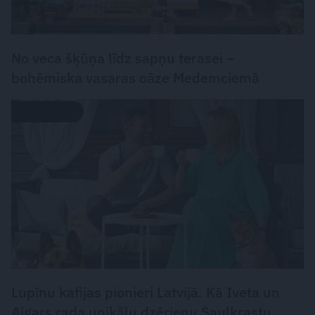
No veca šķūņa līdz sapņu terasei –
bohēmiska vasaras oāze Medemciemā
DZĪVESSTILS
Lupīnu kafijas pionieri Latvijā. Kā Iveta un
Aigars rada unikālu dzērienu Saulkrastu