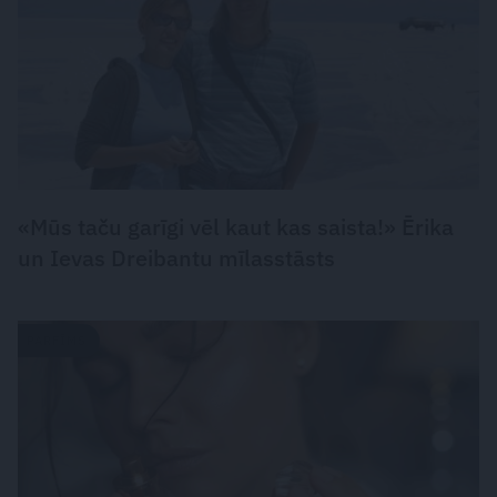
«Mūs taču garīgi vēl kaut kas saista!» Ērika
un Ievas Dreibantu mīlasstāsts
PARFĪMS