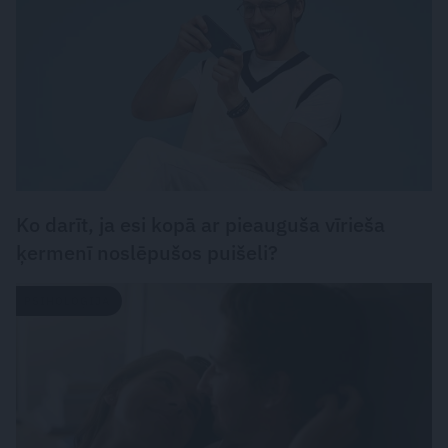
Ko darīt, ja esi kopā ar pieauguša vīrieša
ķermenī noslēpušos puišeli?
PSIHOLOĢIJA