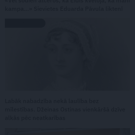
«Vēl šodien atceros, kā Eidis kvēloja, kā mani
kampa…» Sievietes Eduarda Pāvula liktenī
LEĢENDAS STĀSTS
Labāk nabadzība nekā laulība bez
mīlestības. Džeinas Ostinas vienkāršā dzīve
alkās pēc neatkarības