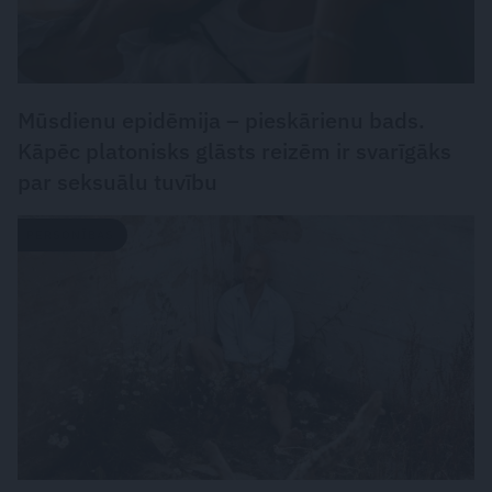
Mūsdienu epidēmija – pieskārienu bads.
Kāpēc platonisks glāsts reizēm ir svarīgāks
par seksuālu tuvību
PERSONĪBAS