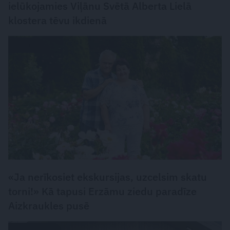
ielūkojamies Viļānu Svētā Alberta Lielā
klostera tēvu ikdienā
CIEMOS
«Ja nerīkosiet ekskursijas, uzcelsim skatu
torni!» Kā tapusi Erzāmu ziedu paradīze
Aizkraukles pusē