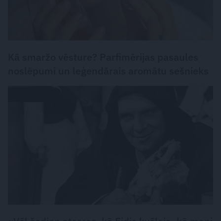
Kā smaržo vēsture? Parfimērijas pasaules
noslēpumi un leģendārais aromātu sešnieks
LASĀMGABALS