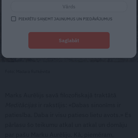
PIEKRĪTU SAŅEMT JAUNUMUS UN PIEDĀVĀJUMUS
Saglabāt
Foto: Madara Rutkēviča
Marks Aurēlijs savā filozofiskajā traktātā
Meditācijas
ir rakstījis: «Dabas sinonīms ir
patiesība. Daba ir visu patieso lietu avots.» Es
pārlasu šo teikumu atkal un atkal un domāju
par pašu Marku Aurēliju. Kā, piemēram,