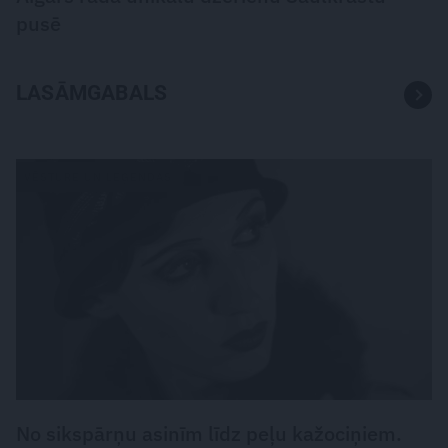
pusē
LASĀMGABALS
VĒSTURE UN LEĢENDAS
No sikspārņu asinīm līdz peļu kažociņiem.