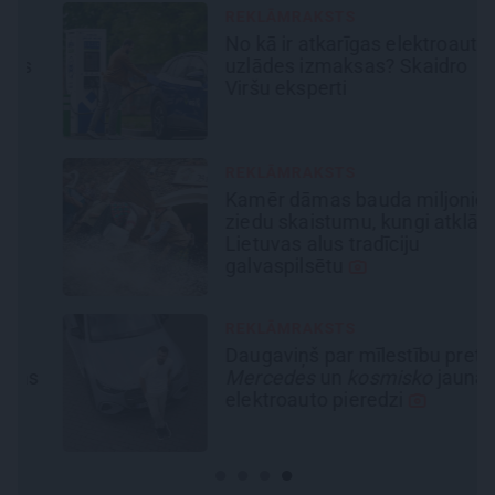
REKLĀMRAKSTS
No kā ir atkarīgas elektroauto
uzlādes izmaksas? Skaidro
Viršu eksperti
REKLĀMRAKSTS
Kamēr dāmas bauda miljoniem
ziedu skaistumu, kungi atklāj
Lietuvas alus tradīciju
galvaspilsētu
REKLĀMRAKSTS
Daugaviņš par mīlestību pret
s
Mercedes
un
kosmisko
jaunā
elektroauto pieredzi