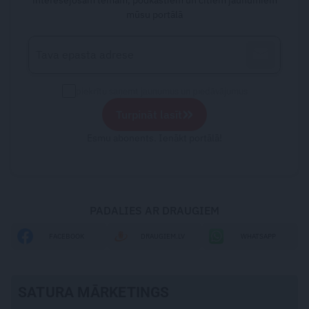
interesējošām tēmām, podkāstiem un citiem jaunumiem
mūsu portālā
piekrītu saņemt jaunumus un piedāvājumus
»
Turpināt lasīt
Esmu abonents. Ienākt portālā!
PADALIES AR DRAUGIEM
FACEBOOK
DRAUGIEM.LV
WHATSAPP
SATURA MĀRKETINGS