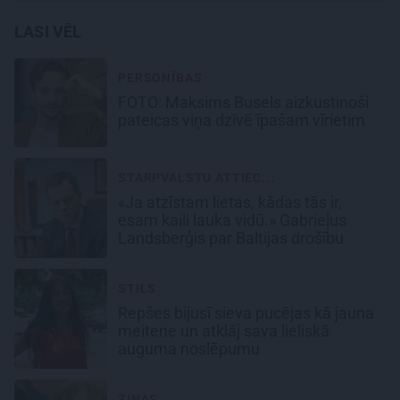
LASI VĒL
PERSONĪBAS
FOTO: Maksims Busels aizkustinoši
pateicas viņa dzīvē īpašam vīrietim
STARPVALSTU ATTIEC...
«Ja atzīstam lietas, kādas tās ir,
esam kaili lauka vidū.» Gabrieļus
Landsberģis par Baltijas drošību
STILS
Repšes bijusī sieva pucējas kā jauna
meitene un atklāj sava lieliskā
auguma noslēpumu
ZIŅAS