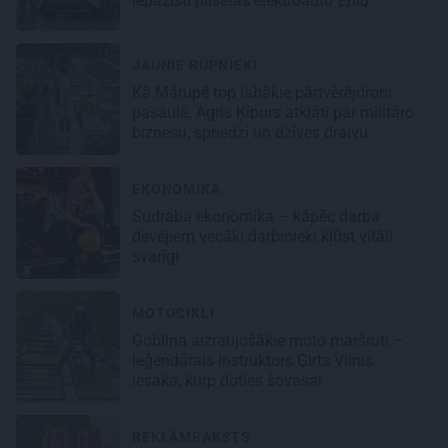
iepazīsti pilsētas elektroauto
Epiq
JAUNIE RŪPNIEKI
Kā Mārupē top labākie pārtvērējdroni
pasaulē. Agris Ķipurs atklāti par militāro
biznesu, spriedzi un dzīves draivu
EKONOMIKA
Sudraba ekonomika – kāpēc darba
devējiem vecāki darbinieki kļūst vitāli
svarīgi
MOTOCIKLI
Goblina aizraujošākie moto maršruti –
leģendārais instruktors Ģirts Vilnis
iesaka, kurp doties šovasar
REKLĀMRAKSTS