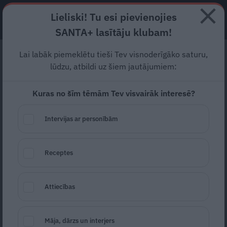
Lieliski! Tu esi pievienojies
ABONĒ
SANTA+ lasītāju klubam!
Lai labāk piemeklētu tieši Tev visnoderīgāko saturu,
Dzejniece Agnese
lūdzu, atbildi uz šiem jautājumiem:
Rutkēviča:
Kuras no šīm tēmām Tev visvairāk interesē?
Neatliekamākās sarunas
es parasti risinu pirms
Intervijas ar personībām
miega
Receptes
2024. gads ir bijis siltākais pasaules
novērojumu vēsturē un arī pirmais, kas
Attiecības
pārsniedz 1,5 grādu slieksni.
Agnese Rutkēviča
Māja, dārzs un interjers
20. jūnijs, 2025