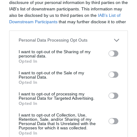
disclosure of your personal information by third parties on the
IAB’s list of downstream participants. This information may
PERSONĪBAS
also be disclosed by us to third parties on the
IAB’s List of
Downstream Participants
that may further disclose it to other
third parties.
Personal Data Processing Opt Outs
I want to opt-out of the Sharing of my
personal data.
Opted In
I want to opt-out of the Sale of my
Personal Data.
Opted In
«Ilgi centos saglabāt ģimeni par katru cenu.»
I want to opt-out of processing my
Rožu kolekcionāre Romija atklāti par savām
Personal Data for Targeted Advertising.
Opted In
dzīves mācībām
I want to opt-out of Collection, Use,
Retention, Sale, and/or Sharing of my
INTERVIJA
Personal Data that Is Unrelated with the
Purposes for which it was collected.
Opted In