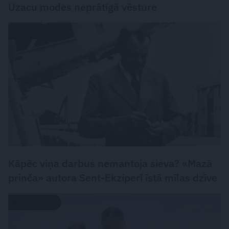
Uzacu modes neprātīgā vēsture
LASĀMGABALS
Kāpēc viņa darbus nemantoja sieva? «Mazā
prinča» autora Sent-Ekziperī īstā mīlas dzīve
MĪLASSTĀSTS