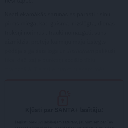
tieši tāpēc.
Neatliekamākās sarunas es parasti risinu
pirms miega, kad gaisma ir izslēgta, dienas
trokšņi norimuši, trauki nomazgāti, suns
aizmidzis, pretējā kaimiņu mājā izslēgts
pēdējais gaišais logs un
Instagram
palikuši
tikai daži zaļie punktiņi sociālo tīklu
zvaigznājā. Tie zaļie punktiņi esam mēs.
Kļūsti par SANTA+ lasītāju!
Iegūsti piekļuvi labākajam saturam, jaunumiem par Tev