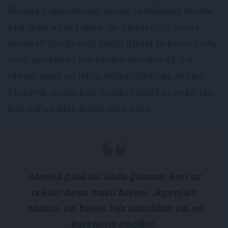
Romas imperatoram savas valdīšanas zenītā
bija laiks atrast laiku, lai pierakstītu savas
domas? Tomēr viņš spēja atrast to kluso vietu
sevī, apsēsties pie savām domām kā pie
rāmas upes un ieklausīties. Sarunas ar sevi
klusumā viņam bija neatliekamākas nekā tās,
kas norisinājās ārpus viņa paša.
Atmiņā palikusi kāda ģimene, kuri uz
rokām nesa mazu bērnu. Joprojām
nezinu, vai bērns bija aizmidzis vai no
karstuma noģībis.