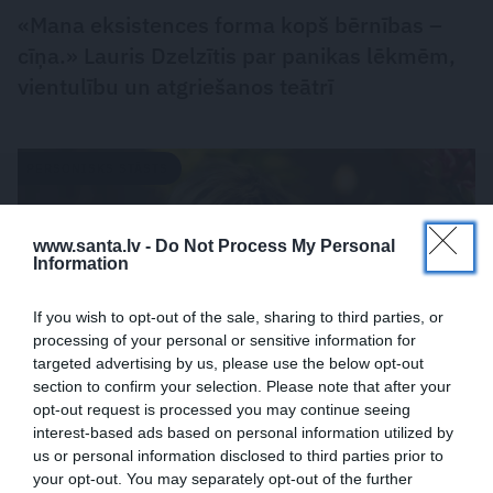
«Mana eksistences forma kopš bērnības –
cīņa.» Lauris Dzelzītis par panikas lēkmēm,
vientulību un atgriešanos teātrī
PERSONISKS STĀSTS
www.santa.lv -
Do Not Process My Personal
Information
If you wish to opt-out of the sale, sharing to third parties, or
processing of your personal or sensitive information for
targeted advertising by us, please use the below opt-out
section to confirm your selection. Please note that after your
opt-out request is processed you may continue seeing
interest-based ads based on personal information utilized by
Diāna Zande: «Man nav kauns atzīt, ka biju
us or personal information disclosed to third parties prior to
attiecībās, kurās ļāvu sevi sist»
your opt-out. You may separately opt-out of the further