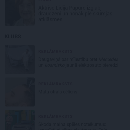
Aktrise Lidija Pupure izglābj
draudzeni un nonāk pie skumjas
atklāsmes
KLUBS
REKLĀMRAKSTS
Daugaviņš par mīlestību pret
Mercedes
un
kosmisko
jaunā elektroauto pieredzi
REKLĀMRAKSTS
Matu otrais cēliens
REKLĀMRAKSTS
Škoda maina spēles noteikumus: