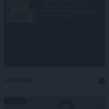
«Cilvēki mēdz sāpināt, bet
suns mīl, neskatoties ne uz
 –
ko.» Nikolaja Puzikova un
sievas Gitas mīlules – Faira un
Late
CIEMOS
«Vectēvam vajadzēja to
vērienu būvējot.» Kā Grišānu
ģimene atjauno senās dzimtas
mājas
ATTIECĪBAS
ATTIECĪBAS