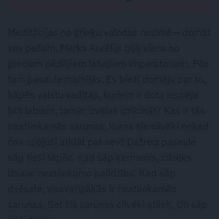
Meditācijas no grieķu valodas nozīmē – domāt
sev pašam. Marks Aurēlijs bija viens no
pieciem pēdējiem labajiem imperatoriem. Pēc
tam pasaule mainījās. Es bieži domāju par to,
kāpēc valstu vadītāji, kuriem ir dota iespēja
būt labiem, tomēr izvēlas iznīcināt? Kas ir tās
neatliekamās sarunas, kuras šie cilvēki nekad
nav spējuši atklāt pat sev? Dažreiz pasaule
sāp tieši tāpēc. Kad sāp ķermenis, c­ilvēks
izsauc neatliekamo palīdzību. Kad sāp
dvēsele, vissvarīgākās ir neatliekamās
sarunas. Bet šīs sarunas cilvēki atliek. Un sāp