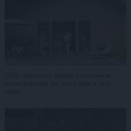
DZĪVESSTILS
FOTO: Dārznieces Zandas Simenovskas
terase Krimuldā, kur katrai lietai ir savs
stāsts
DZĪVESSTILS