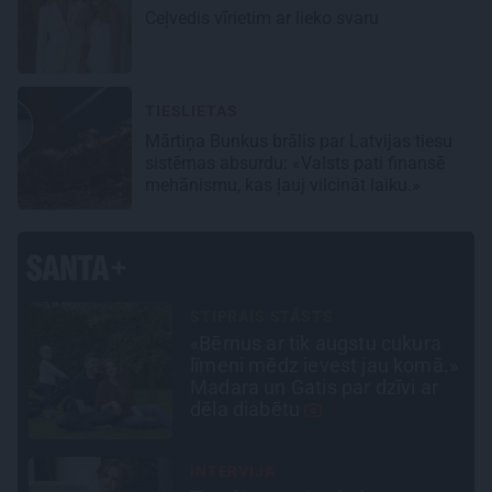
Ceļvedis vīrietim ar lieko svaru
TIESLIETAS
Mārtiņa Bunkus brālis par Latvijas tiesu
sistēmas absurdu: «Valsts pati finansē
mehānismu, kas ļauj vilcināt laiku.»
CEĻOJUMA PLĀNS
Draudzeņu ceļojums bez
.»
drāmām: noderīgi padomi
plānošanai un 16 galamērķu
idejas
SLAVENĪBU MĪLUĻI