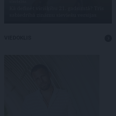
VĪRIŠĶĪBA
Kā definēt vīrišķību 21. gadsimtā? Trīs
sabiedrībā zināmu sieviešu versijas
VIEDOKLIS