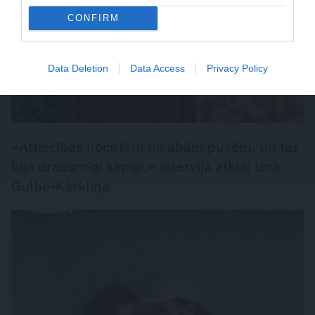
CONFIRM
Data Deletion
Data Access
Privacy Policy
«Attiecības nocirtām no abām pusēm, un tas
bija drausmīgi sāpīgi,» intervijā atklāj Una
Gulbe-Kārkliņa