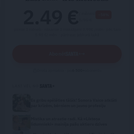
2.49 €
/ mēnesī
−58%
5.95 €
pirmie 3 mēneši · nākamie 3 maksājumi 3.99€ /mēn · pēc tam
5.95 €/ mēn. ·
pārtrauc jebkurā laikā
Abonēt
→
Droša apmaksa · jau
6 500
+
abonentu
LASI VĒL NO
Es gribu spēlēties tālāk! Sonora Vaice atklāti
par krīzēm, bērniem un jauno profesiju
Mistika un atrastie radi. Kā «Likteņa
līdumnieki» mainīja pašu aktieru dzīves