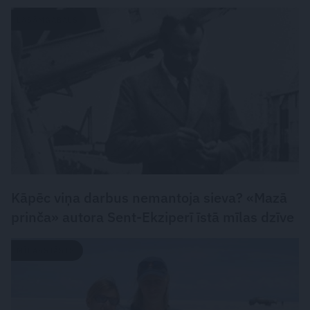
LASĀMGABALS
Kāpēc viņa darbus nemantoja sieva? «Mazā
prinča» autora Sent-Ekziperī īstā mīlas dzīve
MĪLASSTĀSTS