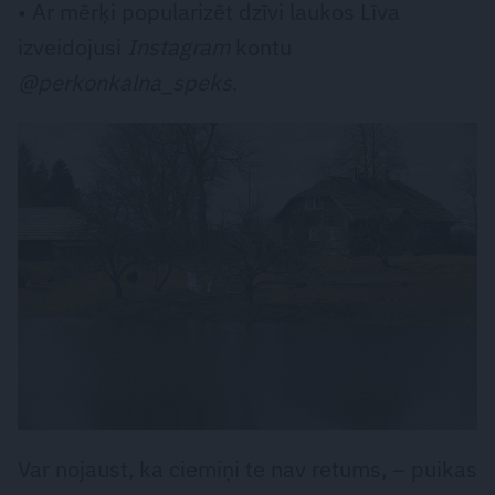
• Ar mērķi popularizēt dzīvi laukos Līva
izveidojusi
Instagram
kontu
@perkonkalna_speks
.
Var nojaust, ka ciemiņi te nav retums, – puikas