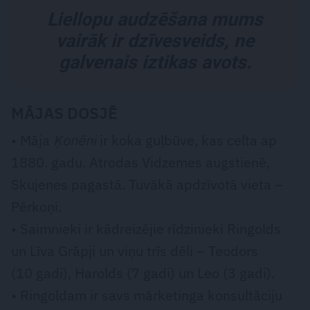
Liellopu audzēšana mums
vairāk ir dzīvesveids, ne
galvenais iztikas avots.
MĀJAS DOSJĒ
• Māja
Ķonēni
ir koka guļbūve, kas celta ap
1880. gadu. Atrodas Vidzemes augstienē,
Skujenes pagastā. Tuvākā apdzīvotā vieta –
Pērkoņi.
• Saimnieki ir kādreizējie rīdzinieki Ringolds
un Līva Grāpji un viņu trīs dēli – Teodors
(10 gadi), Harolds (7 gadi) un Leo (3 gadi).
• Ringoldam ir savs mārketinga konsultāciju