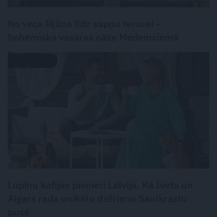
No veca šķūņa līdz sapņu terasei –
bohēmiska vasaras oāze Medemciemā
DZĪVESSTILS
Lupīnu kafijas pionieri Latvijā. Kā Iveta un
Aigars rada unikālu dzērienu Saulkrastu
pusē