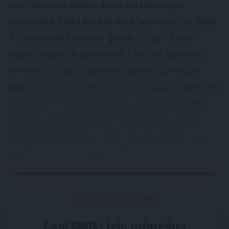
cits caur citu stāsta savu stāstāmo, un
saimnieks baltā kreklā mūs laipni aicina tālāk.
Tur piesaulītē uzklāts galds, uz tā – Līvas
cepta maize un labumi no Latvijas laukiem.
«Mums ļoti patīk uzņemt ciemiņus,» vēlāk
teiks Līva. «Ar prieku dalāmies šajā skaistumā
ar citiem.» Pakājē guļ dīķis, un netālu ganās
gotiņas. Ringolds rāda – tur aiz pakalna ir
enerģētiski spēcīga vieta ar senu ozolu, kur
allaž tiek svinēti saulgrieži.
ATĻAUJIES LAIKU SEV
Lasi
trīs mēnešus