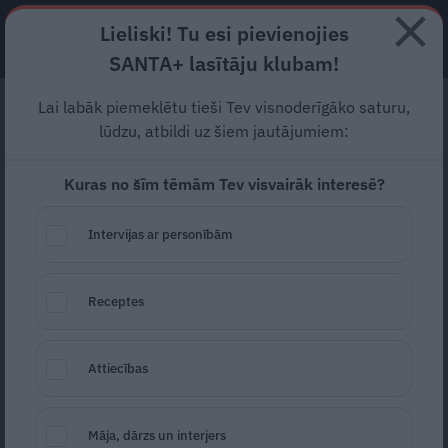
Lieliski! Tu esi pievienojies
ABONĒ
SANTA+ lasītāju klubam!
Lai labāk piemeklētu tieši Tev visnoderīgāko saturu,
FOTO: Viesos pie Grāpju
lūdzu, atbildi uz šiem jautājumiem:
saimes
Koķēnos
, kuri grib
Kuras no šīm tēmām Tev visvairāk interesē?
mainīt latvieša
viensētnieka mentalitāti
Intervijas ar personībām
Ir koši saulaina aprīļa diena. Stāvot Ķones
Receptes
kalna galā, mūs sagaida skaista koka māja ar
baltiem logiem un puķu podiem, kuros
Attiecības
saimniece, gaidot viesus, sastādījusi
atraitnītes. Aiz prieka skaļi riedams, pretī
Māja, dārzs un interjers
skrien Čalis, bet pastarītis Leo, matiem