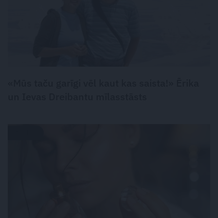
«Mūs taču garīgi vēl kaut kas saista!» Ērika
un Ievas Dreibantu mīlasstāsts
PARFĪMS