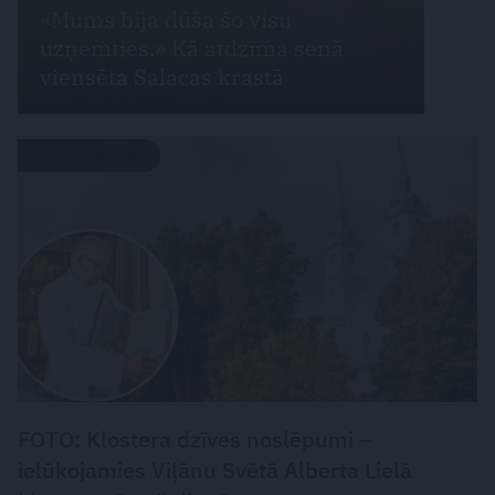
«Mums bija dūša šo visu
uzņemties.» Kā atdzima senā
viensēta Salacas krastā
LATVIJAS PĒRLES
FOTO: Klostera dzīves noslēpumi –
ielūkojamies Viļānu Svētā Alberta Lielā