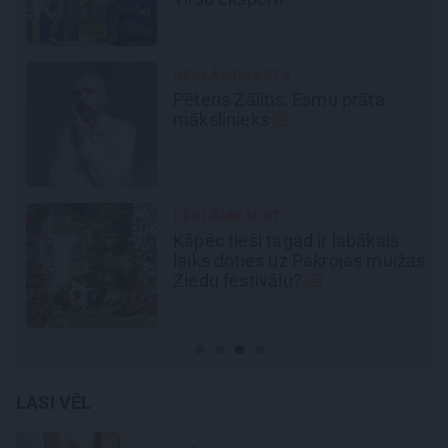
REKLĀMRAKSTS
Kamēr dāmas bauda miljoniem
ziedu skaistumu, kungi atklāj
Lietuvas alus tradīciju
galvaspilsētu
JAUNIE RŪPNIEKI
Kā Mārupē top labākie
žas
pārtvērējdroni pasaulē. Agris
Ķipurs atklāti par militāro
biznesu, spriedzi un dzīves
draivu
LASI VĒL