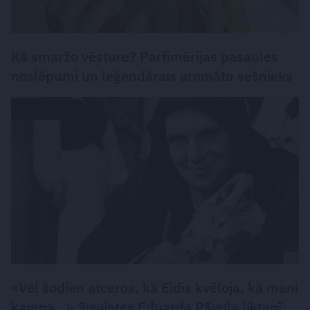
Kā smaržo vēsture? Parfimērijas pasaules
noslēpumi un leģendārais aromātu sešnieks
LASĀMGABALS
«Vēl šodien atceros, kā Eidis kvēloja, kā mani
kampa…» Sievietes Eduarda Pāvula liktenī