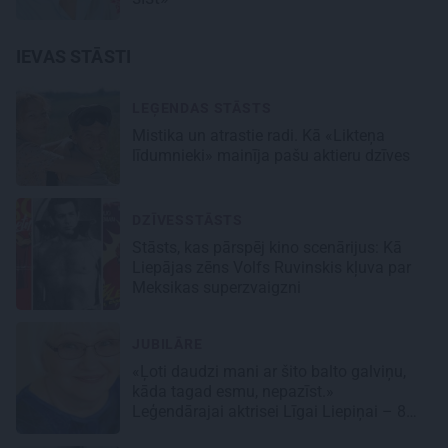
IEVAS STĀSTI
LEĢENDAS STĀSTS
Mistika un atrastie radi. Kā «Likteņa
līdumnieki» mainīja pašu aktieru dzīves
DZĪVESSTĀSTS
Stāsts, kas pārspēj kino scenārijus: Kā
Liepājas zēns Volfs Ruvinskis kļuva par
Meksikas superzvaigzni
JUBILĀRE
«Ļoti daudzi mani ar šito balto galviņu,
kāda tagad esmu, nepazīst.»
Leģendārajai aktrisei Līgai Liepiņai – 80!