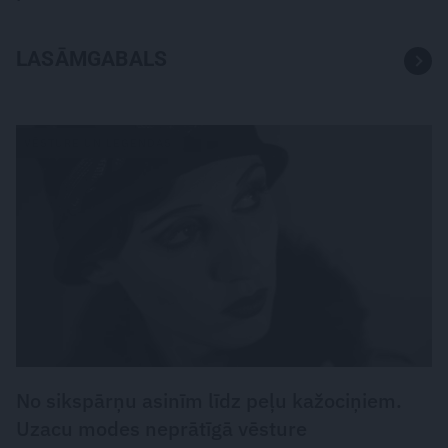
LASĀMGABALS
VĒSTURE UN LEĢENDAS
No sikspārņu asinīm līdz peļu kažociņiem.
Uzacu modes neprātīgā vēsture