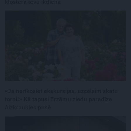
klostera tēvu ikdienā
CIEMOS
«Ja nerīkosiet ekskursijas, uzcelsim skatu
torni!» Kā tapusi Erzāmu ziedu paradīze
Aizkraukles pusē
DZĪVESSTILS