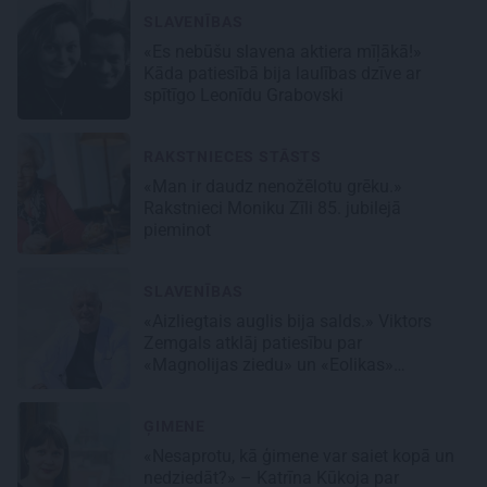
SLAVENĪBAS
«Es nebūšu slavena aktiera mīļākā!»
Kāda patiesībā bija laulības dzīve ar
spītīgo Leonīdu Grabovski
RAKSTNIECES STĀSTS
«Man ir daudz nenožēlotu grēku.»
Rakstnieci Moniku Zīli 85. jubilejā
pieminot
SLAVENĪBAS
«Aizliegtais auglis bija salds.» Viktors
Zemgals atklāj patiesību par
«Magnolijas ziedu» un «Eolikas»
neprātīgo slavu
ĢIMENE
«Nesaprotu, kā ģimene var saiet kopā un
nedziedāt?» – Katrīna Kūkoja par