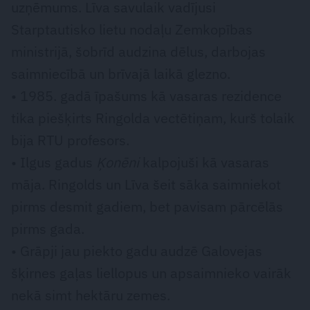
uzņēmums. Līva savulaik vadījusi
Starptautisko lietu nodaļu Zemkopības
ministrijā, šobrīd audzina dēlus, darbojas
saimniecībā un brīvajā laikā glezno.
• 1985. gadā īpašums kā vasaras rezidence
tika piešķirts Ringolda vectētiņam, kurš tolaik
bija RTU profesors.
• Ilgus gadus
Ķonēni
kalpojuši kā vasaras
māja. Ringolds un Līva šeit sāka saimniekot
pirms desmit gadiem, bet pavisam pārcēlās
pirms gada.
• Grāpji jau piekto gadu audzē Galovejas
šķirnes gaļas liellopus un apsaimnieko vairāk
nekā simt hektāru zemes.