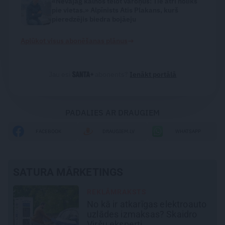
«Nevajag kalnos tēlot varoņus! Tie ātri noliks
pie vietas.» Alpīnists Atis Plakans, kurš
pieredzējis biedra bojāeju
→
Aplūkot visus abonēšanas plānus
Jau esi
abonents?
Ienākt portālā
PADALIES AR DRAUGIEM
FACEBOOK
DRAUGIEM.LV
WHATSAPP
SATURA MĀRKETINGS
REKLĀMRAKSTS
o
Škoda maina spēles
noteikumus: iepazīsti pilsētas
elektroauto
Epiq