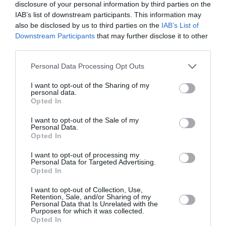
disclosure of your personal information by third parties on the
IAB’s list of downstream participants. This information may
also be disclosed by us to third parties on the
IAB’s List of
Downstream Participants
that may further disclose it to other
third parties.
Ko darīt, ja esi kopā ar pieauguša vīrieša
ķermenī noslēpušos puišeli?
Personal Data Processing Opt Outs
I want to opt-out of the Sharing of my
PSIHOLOĢIJA
personal data.
Opted In
I want to opt-out of the Sale of my
Personal Data.
Opted In
I want to opt-out of processing my
Personal Data for Targeted Advertising.
Opted In
I want to opt-out of Collection, Use,
Retention, Sale, and/or Sharing of my
Personal Data that Is Unrelated with the
Purposes for which it was collected.
Mūsdienu epidēmija – pieskārienu bads.
Opted In