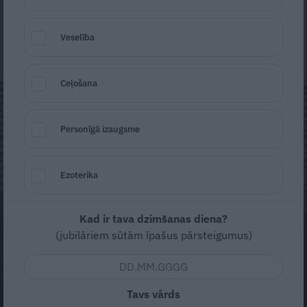
plīvojot, steidz lejup pa taciņu un palīdz
Veselība
fotogrāfei ienest aparatūru.
Ceļošana
Personīgā izaugsme
Ezoterika
Kad ir tava dzimšanas diena?
(jubilāriem sūtām īpašus pārsteigumus)
Tavs vārds