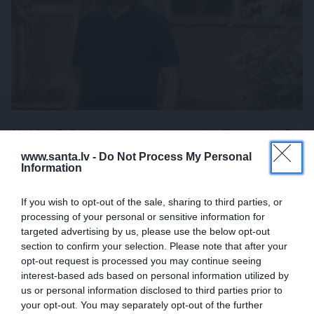
Noklusētās dzimtas saites, attiecības ar brāli
un 7. bērns kā brīnums: atklāta saruna ar
www.santa.lv -
Do Not Process My Personal
Information
Andri Raču
If you wish to opt-out of the sale, sharing to third parties, or
ATTIECĪBAS
processing of your personal or sensitive information for
targeted advertising by us, please use the below opt-out
section to confirm your selection. Please note that after your
opt-out request is processed you may continue seeing
interest-based ads based on personal information utilized by
us or personal information disclosed to third parties prior to
your opt-out. You may separately opt-out of the further