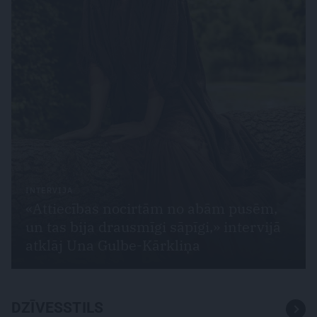
INTERVIJA
«Attiecības nocirtām no abām pusēm,
un tas bija drausmīgi sāpīgi,» intervijā
atklāj Una Gulbe-Kārkliņa
DZĪVESSTILS