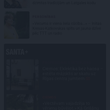
dzimtas tradīcijām un Latgales kodu
PERSONĪBAS
«Vecums ir viena liela cūcība…» – Initas
Kresas-Katkovskas spīts un jauna dzīve
pēc TTT un radio
SLAVENĪBU MĪLUĻI
 –
«Cilvēki mēdz sāpināt, bet
suns mīl, neskatoties ne uz
ko.» Nikolaja Puzikova un
sievas Gitas mīlules – Faira un
Late
STIPRAIS STĀSTS
«Bērnus ar tik augstu cukura
līmeni mēdz ievest jau komā.»