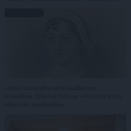
LEĢENDAS STĀSTS
Labāk nabadzība nekā laulība bez
mīlestības. Džeinas Ostinas vienkāršā dzīve
alkās pēc neatkarības