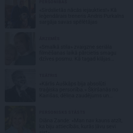
PERSONĪBAS
«Sirdslietās nācās iejaukties!» Kā
leģendārais treneris Andris Purkalns
sargāja savas spēlētājas
ĀRZEMĒS
«Smalkā stila» zvaigzne seriāla
filmēšanas laikā pārcietis smagu
dzīves posmu. Kā tagad klājas
Emetam?
TEĀTRIS
«Kārlis Auškāps bija absolūti
traģiska personība.» Šķiršanās no
Kairišas, dēliņa zaudējums un
pēdējā mīlestība Inese
PERSONISKS STĀSTS
Diāna Zande: «Man nav kauns atzīt,
ka biju attiecībās, kurās ļāvu sevi
sist»