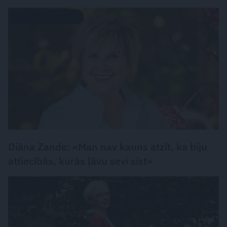
PERSONISKS STĀSTS
Diāna Zande: «Man nav kauns atzīt, ka biju
attiecībās, kurās ļāvu sevi sist»
PERSONĪBAS