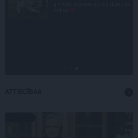
as
Madara un Gatis par dzīvi ar
dēla diabētu
INTERVIJA
Es gribu spēlēties tālāk!
Sonora Vaice atklāti par
krīzēm, bērniem un jauno
profesiju
ATTIECĪBAS
PERSONĪBAS