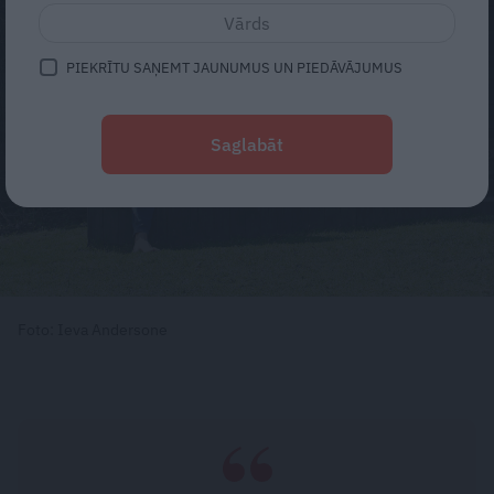
PIEKRĪTU SAŅEMT JAUNUMUS UN PIEDĀVĀJUMUS
Saglabāt
Foto: Ieva Andersone