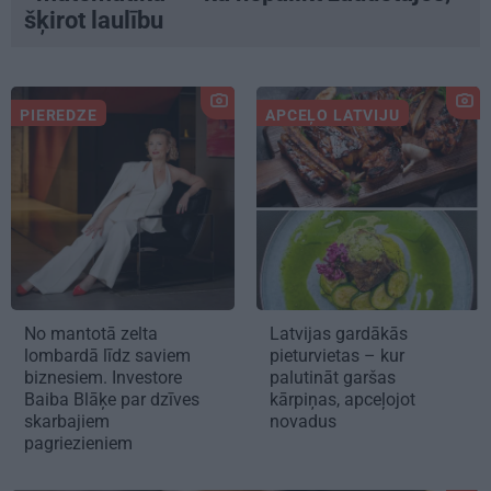
šķirot laulību
PIEREDZE
APCEĻO LATVIJU
No mantotā zelta
Latvijas gardākās
lombardā līdz saviem
pieturvietas – kur
biznesiem. Investore
palutināt garšas
Baiba Blāķe par dzīves
kārpiņas, apceļojot
skarbajiem
novadus
pagriezieniem