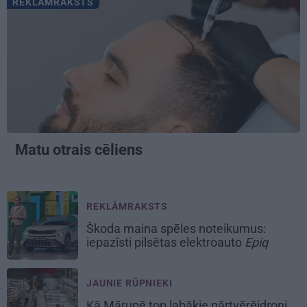
REKLĀMRAKSTS
Matu otrais cēliens
REKLĀMRAKSTS
Škoda maina spēles noteikumus:
iepazīsti pilsētas elektroauto
Epiq
JAUNIE RŪPNIEKI
Kā Mārupē top labākie pārtvērējdroni