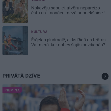
Nokavēju sapulci, atvēru nepareizo
čatu un… nonācu mežā ar priekšnieci!
KULTŪRA
Ērģeles pludmalē, cirks Rīgā un teātris
Valmierā: kur doties šajās brīvdienās?
PRIVĀTĀ DZĪVE
PIEMIŅA