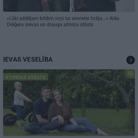
«Līdz pēdējam brīdim viņš tai sievietei ticēja…» Alda
Drēģera sievas un drauga atmiņu stāsts
IEVAS VESELĪBA
STIPRAIS STĀSTS