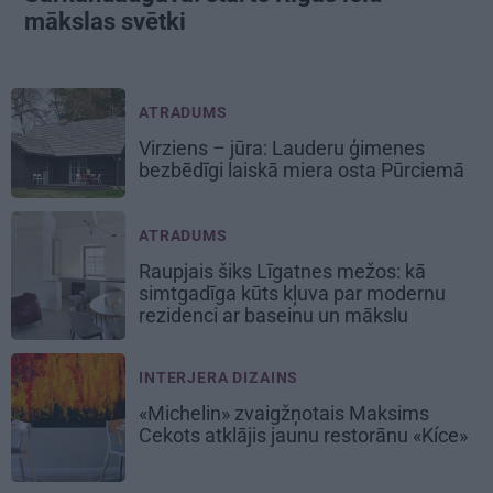
mākslas svētki
ATRADUMS
Virziens – jūra: Lauderu ģimenes
bezbēdīgi laiskā miera osta Pūrciemā
ATRADUMS
Raupjais šiks Līgatnes mežos: kā
simtgadīga kūts kļuva par modernu
rezidenci ar baseinu un mākslu
INTERJERA DIZAINS
«Michelin» zvaigžņotais Maksims
Cekots atklājis jaunu restorānu «Kíce»