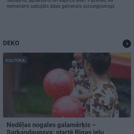
Sausums, apsārtums un kaprīza āda? Pazīmes, ka
nemanāmi sabojāts ādas galvenais aizsargvairogs
DEKO
KULTŪRA
Nedēļas nogales galamērķis –
Sarkandaugava: startē Rīgas ielu