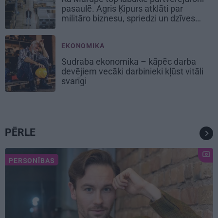
pasaulē. Agris Ķipurs atklāti par
militāro biznesu, spriedzi un dzīves
draivu
EKONOMIKA
Sudraba ekonomika – kāpēc darba
devējiem vecāki darbinieki kļūst vitāli
svarīgi
PĒRLE
PERSONĪBAS