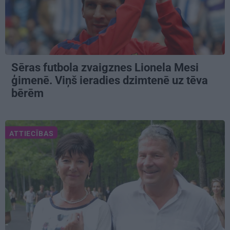
Sēras futbola zvaigznes Lionela Mesi
ģimenē. Viņš ieradies dzimtenē uz tēva
bērēm
ATTIECĪBAS