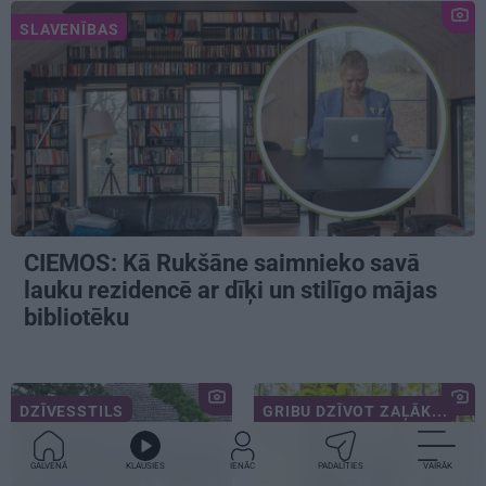
SLAVENĪBAS
CIEMOS: Kā Rukšāne saimnieko savā
lauku rezidencē ar dīķi un stilīgo mājas
bibliotēku
DZĪVESSTILS
GRIBU DZĪVOT ZAĻĀK...
GALVENĀ
KLAUSIES
IENĀC
PADALĪTIES
VAIRĀK