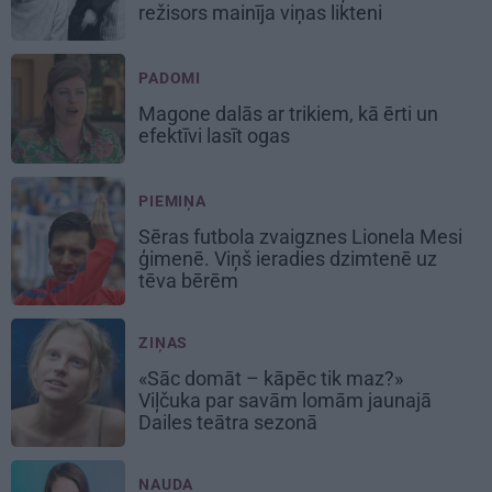
režisors mainīja viņas likteni
PADOMI
Magone dalās ar trikiem, kā ērti un
efektīvi lasīt ogas
PIEMIŅA
Sēras futbola zvaigznes Lionela Mesi
ģimenē. Viņš ieradies dzimtenē uz
tēva bērēm
ZIŅAS
«Sāc domāt – kāpēc tik maz?»
Viļčuka par savām lomām jaunajā
Dailes teātra sezonā
NAUDA