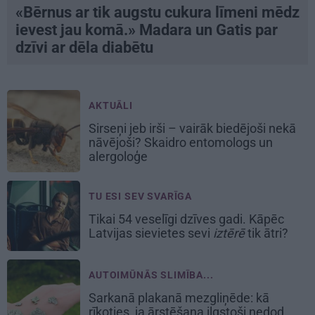
«Bērnus ar tik augstu cukura līmeni mēdz
ievest jau komā.» Madara un Gatis par
dzīvi ar dēla diabētu
AKTUĀLI
Sirseņi jeb irši – vairāk biedējoši nekā
nāvējoši? Skaidro entomologs un
alergoloģe
TU ESI SEV SVARĪGA
Tikai 54 veselīgi dzīves gadi. Kāpēc
Latvijas sievietes sevi
iztērē
tik ātri?
AUTOIMŪNĀS SLIMĪBA...
Sarkanā plakanā mezgliņēde: kā
rīkoties, ja ārstēšana ilgstoši nedod