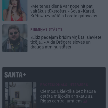
«Meitenes dienā var nopelnīt pat
vairākus tūkstošus.» Šova «Karsti.
Krēta» uzvarētāja Loreta gatavojas
sapņu darbam
PIEMIŅAS STĀSTS
«Līdz pēdējam brīdim viņš tai sievietei
ticēja…» Alda Drēģera sievas un
drauga atmiņu stāsts
CIEMOS
«Vectēvam vajadzēja to vērienu
būvējot.» Kā Grišānu ģimene
atjauno senās dzimtas mājas