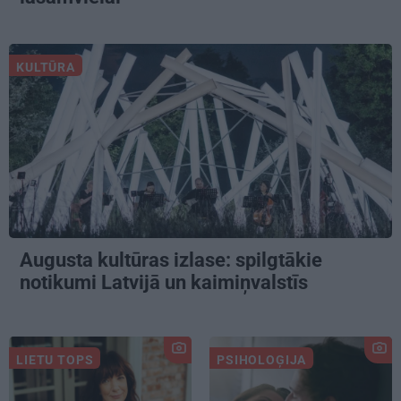
KULTŪRA
Augusta kultūras izlase: spilgtākie
notikumi Latvijā un kaimiņvalstīs
LIETU TOPS
PSIHOLOĢIJA