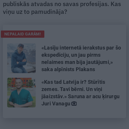
publiskās atvadas no savas profesijas. Kas
viņu uz to pamudināja?
NEPALAID GARĀM!
«Lasīju internetā ierakstus par šo
ekspedīciju, un jau pirms
nelaimes man bija jautājumi,»
saka alpīnists Plakans
«Kas tad Latvija ir? Stūrītis
zemes. Tavi bērni. Un viņi
jāaizstāv.» Saruna ar acu ķirurgu
Juri Vanagu