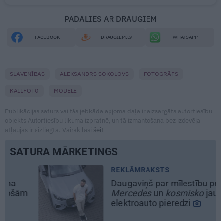
PADALIES AR DRAUGIEM
FACEBOOK
DRAUGIEM.LV
WHATSAPP
SLAVENĪBAS
ALEKSANDRS SOKOLOVS
FOTOGRĀFS
KAILFOTO
MODELE
Publikācijas saturs vai tās jebkāda apjoma daļa ir aizsargāts autortiesību
objekts Autortiesību likuma izpratnē, un tā izmantošana bez izdevēja
atļaujas ir aizliegta. Vairāk lasi
šeit
SATURA MĀRKETINGS
REKLĀMRAKSTS
Daugaviņš par mīlestību pret
Mercedes
un
kosmisko
jaunā
elektroauto pieredzi