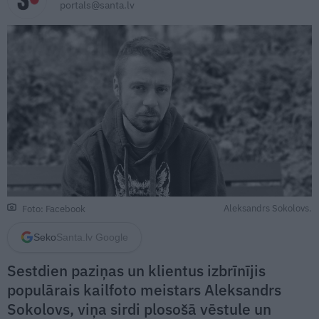
portals@santa.lv
Aleksandrs Sokolovs.
Foto: Facebook
Seko
Santa.lv Google
Sestdien paziņas un klientus izbrīnījis
populārais kailfoto meistars Aleksandrs
Sokolovs, viņa sirdi plosošā vēstule un