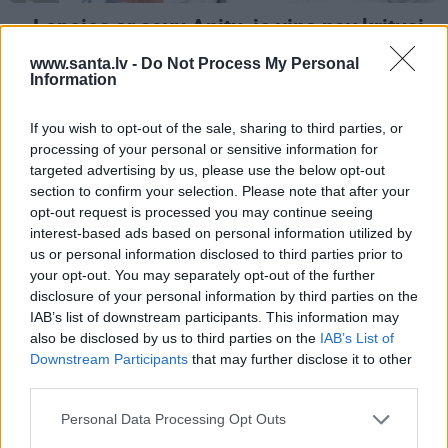
«Lepojos ar savu Anitu, jo viņa nav kritusi
vecumā!» Leiškalns atklāj abu
www.santa.lv -
Do Not Process My Personal
pārsteidzošo iepazīšanās stāstu
Information
If you wish to opt-out of the sale, sharing to third parties, or
processing of your personal or sensitive information for
ZIŅAS
NAUDA
targeted advertising by us, please use the below opt-out
section to confirm your selection. Please note that after your
opt-out request is processed you may continue seeing
interest-based ads based on personal information utilized by
us or personal information disclosed to third parties prior to
your opt-out. You may separately opt-out of the further
disclosure of your personal information by third parties on the
IAB’s list of downstream participants. This information may
also be disclosed by us to third parties on the
IAB’s List of
Downstream Participants
that may further disclose it to other
«Sāc domāt – kāpēc tik
«Meitenes dienā var
third parties.
maz?» Viļčuka par
nopelnīt pat vairākus
savām lomām jaunajā
tūkstošus.» Šova «Karsti.
Personal Data Processing Opt Outs
Dailes teātra sezonā
Krēta» uzvarētāja Loreta
gatavojas sapņu darbam