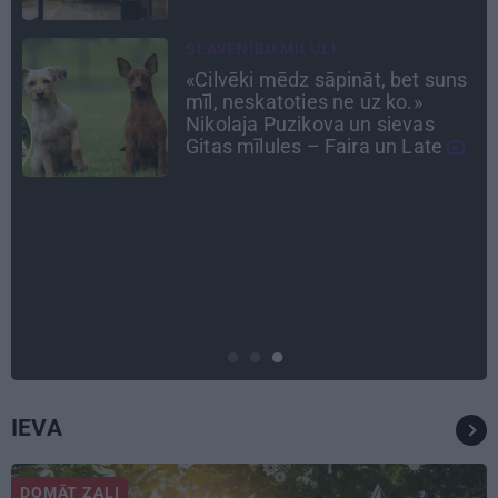
LEĢENDAS STĀSTS
s
Mistika un atrastie radi. Kā
«Likteņa līdumnieki» mainīja
pašu aktieru dzīves
INTERVIJA
Es gribu spēlēties tālāk! Sonora
Vaice atklāti par krīzēm, bērniem
un jauno profesiju
IEVA
DOMĀT ZAĻI