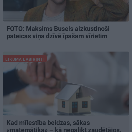
FOTO: Maksims Busels aizkustinoši
pateicas viņa dzīvē īpašam vīrietim
LIKUMA LABIRINTI
Kad mīlestība beidzas, sākas
«matemātika» – kā nepalikt zaudētājos,