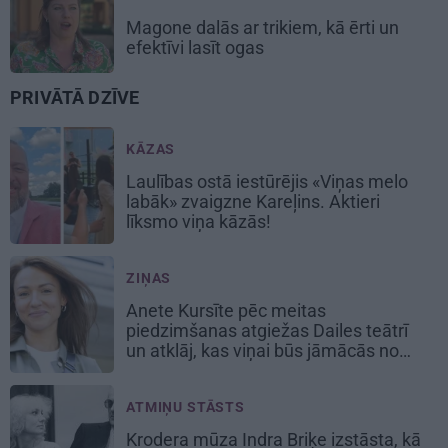
Magone dalās ar trikiem, kā ērti un
efektīvi lasīt ogas
PRIVĀTĀ DZĪVE
KĀZAS
Laulības ostā iestūrējis «Viņas melo
labāk» zvaigzne Kareļins. Aktieri
līksmo viņa kāzās!
ZIŅAS
Anete Kursīte pēc meitas
piedzimšanas atgiežas Dailes teātrī
un atklāj, kas viņai būs jāmācās no
jauna
ATMIŅU STĀSTS
Krodera mūza Indra Briķe izstāsta, kā