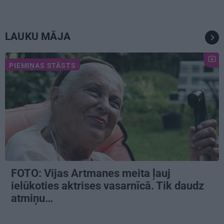
LAUKU MĀJA
PIEMIŅAS STĀSTS
FOTO:
Vijas Artmanes meita
ļauj
ielūkoties aktrises vasarnīcā. Tik daudz
atmiņu…