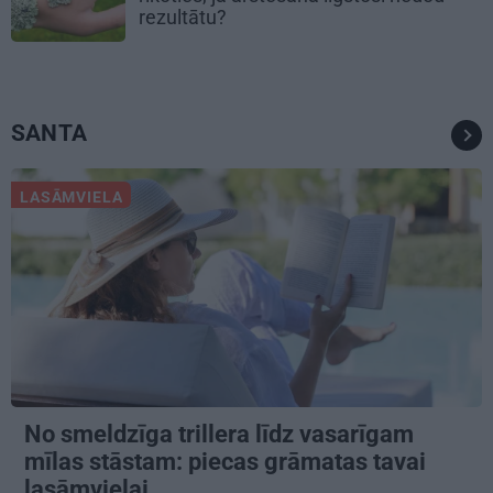
rezultātu?
SANTA
LASĀMVIELA
No smeldzīga trillera līdz vasarīgam
mīlas stāstam: piecas grāmatas tavai
lasāmvielai