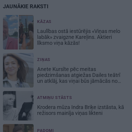
JAUNĀKIE RAKSTI
KĀZAS
Laulības ostā iestūrējis «Viņas melo
labāk» zvaigzne Kareļins. Aktieri
līksmo viņa kāzās!
ZIŅAS
Anete Kursīte pēc meitas
piedzimšanas atgiežas Dailes teātrī
un atklāj, kas viņai būs jāmācās no
jauna
ATMIŅU STĀSTS
Krodera mūza Indra Briķe izstāsta, kā
režisors mainīja viņas likteni
PADOMI