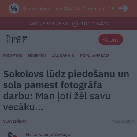
Svinam kopā! Lasi SANTA+ 7 mēn. par 7 €
AKCIJA SPĒKĀ VĒL
1D 10H 45S
Abonē
RECEPTES
NODERĪGI
JAUNĀKAIS
POPULĀRĀKAIS
Sokolovs lūdz piedošanu un
sola pamest fotogrāfa
darbu:
Man ļoti žēl savu
vecāku…
SLAVENĪBAS
16.06.2024
Marta Kalniņa-Avotiņa