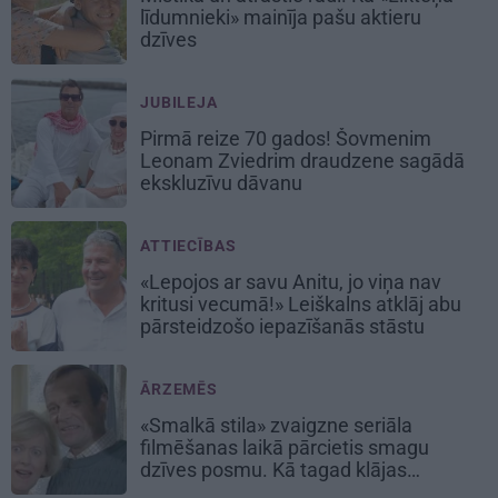
līdumnieki» mainīja pašu aktieru
dzīves
JUBILEJA
Pirmā reize 70 gados! Šovmenim
Leonam Zviedrim draudzene sagādā
ekskluzīvu dāvanu
ATTIECĪBAS
«Lepojos ar savu Anitu, jo viņa nav
kritusi vecumā!» Leiškalns atklāj abu
pārsteidzošo iepazīšanās stāstu
ĀRZEMĒS
«Smalkā stila» zvaigzne seriāla
filmēšanas laikā pārcietis smagu
dzīves posmu. Kā tagad klājas
Emetam?