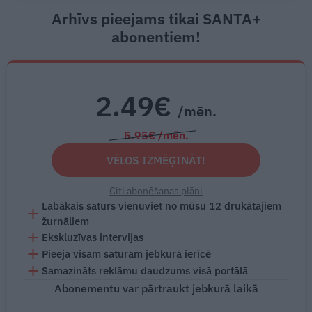
Arhīvs pieejams tikai SANTA+
abonentiem!
2.49€
/mēn.
5.95€ /mēn.
VĒLOS IZMĒĢINĀT!
Citi abonēšanas plāni
Labākais saturs vienuviet no mūsu 12 drukātajiem
žurnāliem
Ekskluzīvas intervijas
Pieeja visam saturam jebkurā ierīcē
Samazināts reklāmu daudzums visā portālā
Abonementu var pārtraukt jebkurā laikā