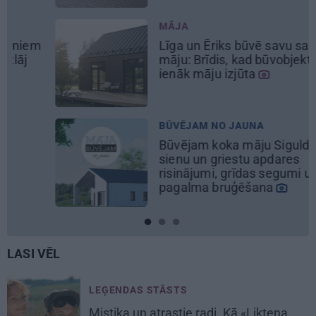
MĀJA
Līga un Ēriks būvē savu sapņu
māju: Brīdis, kad būvobjektā
ienāk māju izjūta
BŪVĒJAM NO JAUNA
Būvējam koka māju Siguldā:
sienu un griestu apdares
risinājumi, grīdas segumi un
pagalma bruģēšana
LASI VĒL
LEĢENDAS STĀSTS
Mistika un atrastie radi. Kā «Likteņa