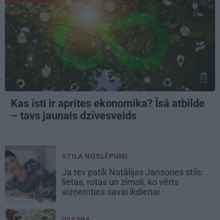
Kas īsti ir aprites ekonomika? Īsā atbilde
– tavs jaunais dzīvesveids
STILA NOSLĒPUMI
Ja tev patīk Natālijas Jansones stils:
lietas, rotas un zīmoli, ko vērts
aizņemties savai ikdienai
VASARA