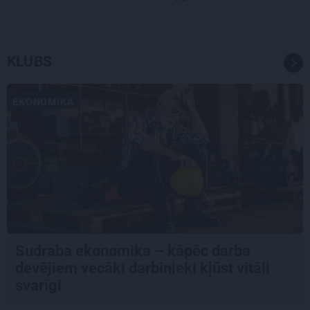
KLUBS
EKONOMIKA
Sudraba ekonomika – kāpēc darba
devējiem vecāki darbinieki kļūst vitāli
svarīgi