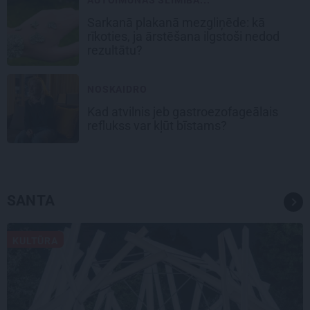
AUTOIMŪNĀS SLIMĪBA...
Sarkanā plakanā mezgliņēde: kā
rīkoties, ja ārstēšana ilgstoši nedod
rezultātu?
NOSKAIDRO
Kad atvilnis jeb gastroezofageālais
reflukss var kļūt bīstams?
SANTA
KULTŪRA