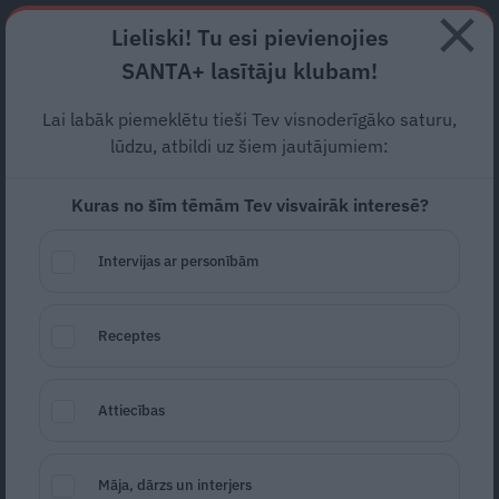
Abonē
Lieliski! Tu esi pievienojies
SANTA+ lasītāju klubam!
RECEPTES
NODERĪGI
JAUNĀKAIS
POPULĀRĀKAIS
Lai labāk piemeklētu tieši Tev visnoderīgāko saturu,
Aktrise Ieva
Pļavniece
lūdzu, atbildi uz šiem jautājumiem:
atgriezusies Latvijā
. Viņai ir
Kuras no šīm tēmām Tev visvairāk interesē?
īpašs iemesls!
Intervijas ar personībām
SLAVENĪBAS
03.07.2024
Receptes
Marta Kalniņa-Avotiņa
portals@santa.lv
Attiecības
Māja, dārzs un interjers