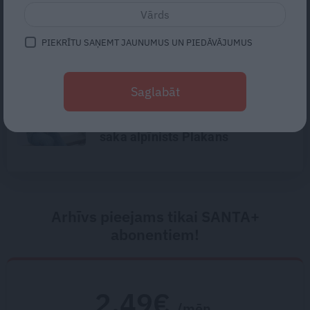
«Nedomāju, ka baigi var iebiedēt
cilvēku, kurš agrā bērnībā pats
lāpījis savas zeķes.» Saruna ar
PIEKRĪTU SAŅEMT JAUNUMUS UN PIEDĀVĀJUMUS
Lauri Dzelzīti
«Lasīju internetā ierakstus par šo
Saglabāt
ekspedīciju, un jau pirms
nelaimes man bija jautājumi,»
saka alpīnists Plakans
Arhīvs pieejams tikai SANTA+
abonentiem!
2.49€
/mēn.