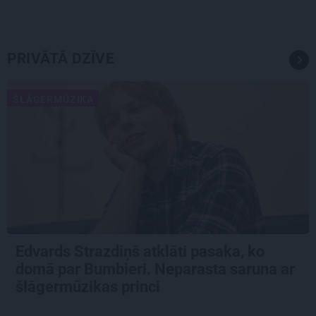
PRIVĀTĀ DZĪVE
ŠLĀGERMŪZIKA
Edvards Strazdiņš atklāti pasaka, ko
domā par Bumbieri. Neparasta saruna ar
šlāgermūzikas princi