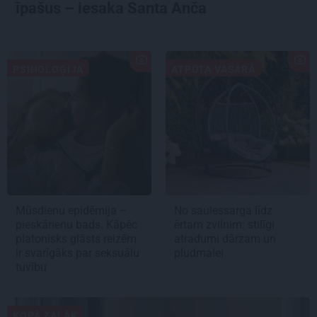
īpašus – iesaka Santa Anča
PSIHOLOĢIJA
ATPŪTA VASARĀ
Mūsdienu epidēmija –
No saulessarga līdz
pieskārienu bads. Kāpēc
ērtam zvilnim: stilīgi
platonisks glāsts reizēm
atradumi dārzam un
ir svarīgāks par seksuālu
pludmalei
tuvību
KOPĀ ZAĻĀK