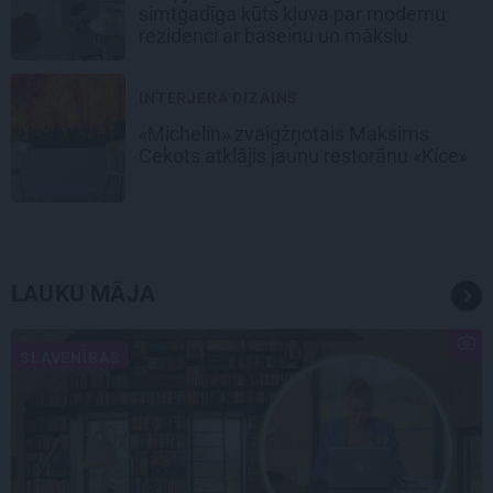
simtgadīga kūts kļuva par modernu
rezidenci ar baseinu un mākslu
INTERJERA DIZAINS
«Michelin» zvaigžņotais Maksims
Cekots atklājis jaunu restorānu «Kíce»
LAUKU MĀJA
SLAVENĪBAS