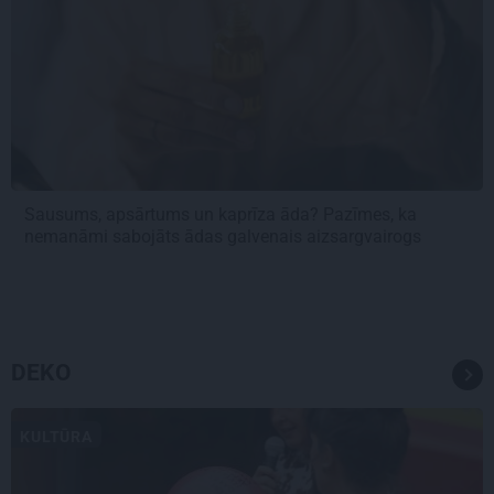
Sausums, apsārtums un kaprīza āda? Pazīmes, ka
nemanāmi sabojāts ādas galvenais aizsargvairogs
DEKO
KULTŪRA