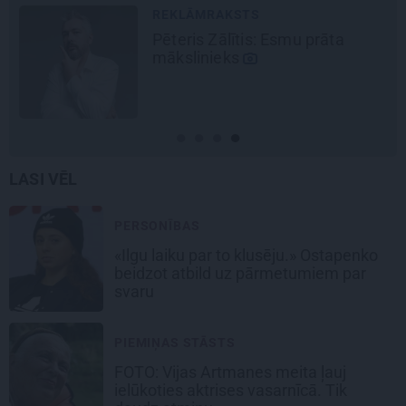
REKLĀMRAKSTS
Pēteris Zālītis: Esmu prāta
mākslinieks
LASI VĒL
PERSONĪBAS
«Ilgu laiku par to klusēju.» Ostapenko
beidzot atbild uz pārmetumiem par
svaru
PIEMIŅAS STĀSTS
FOTO:
Vijas Artmanes meita
ļauj
ielūkoties aktrises vasarnīcā. Tik