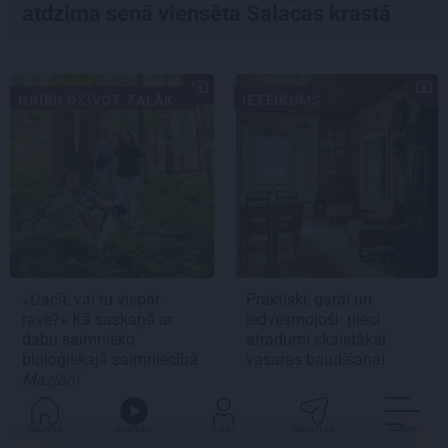
atdzima senā viensēta Salacas krastā
GRIBU DZĪVOT ZAĻĀK...
IETEIKUMS
«Dacīt, vai tu vispār
Praktiski, gardi un
ravē?» Kā saskaņā ar
iedvesmojoši: pieci
dabu saimnieko
atradumi skaistākai
bioloģiskajā saimniecībā
vasaras baudīšanai
Mazjāņi
GALVENĀ
KLAUSIES
IENĀC
PADALĪTIES
VAIRĀK
MĀJA