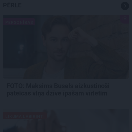
PĒRLE
PERSONĪBAS
FOTO: Maksims Busels aizkustinoši
pateicas viņa dzīvē īpašam vīrietim
LIKUMA LABIRINTI