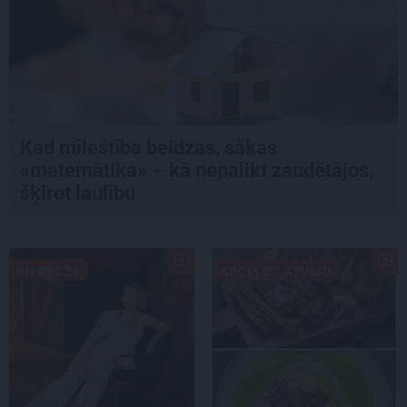
Kad mīlestība beidzas, sākas
«matemātika» – kā nepalikt zaudētājos,
šķirot laulību
PIEREDZE
APCEĻO LATVIJU