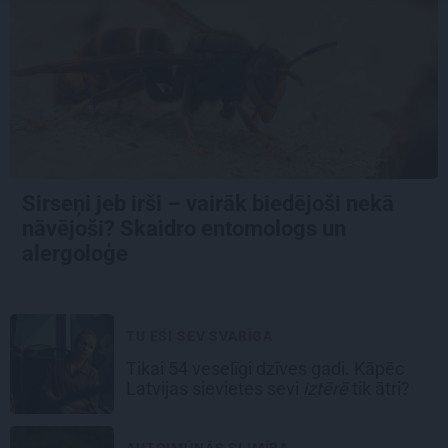
Sirseņi jeb irši – vairāk biedējoši nekā
nāvējoši? Skaidro entomologs un
alergoloģe
TU ESI SEV SVARĪGA
Tikai 54 veselīgi dzīves gadi. Kāpēc
Latvijas sievietes sevi
iztērē
tik ātri?