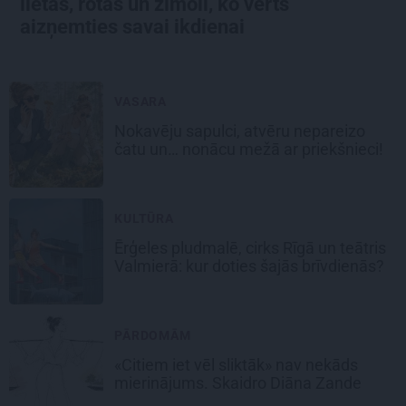
lietas, rotas un zīmoli, ko vērts
aizņemties savai ikdienai
VASARA
Nokavēju sapulci, atvēru nepareizo
čatu un… nonācu mežā ar priekšnieci!
KULTŪRA
Ērģeles pludmalē, cirks Rīgā un teātris
Valmierā: kur doties šajās brīvdienās?
PĀRDOMĀM
«Citiem iet vēl sliktāk» nav nekāds
mierinājums. Skaidro Diāna Zande