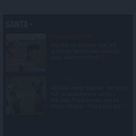
INTERVIJA
«Nevajag kalnos tēlot varoņus!
Tie ātri noliks pie vietas.»
Alpīnists Atis Plakans, kurš
pieredzējis biedra bojāeju
STIPRAIS STĀSTS
s
«Bērnus ar tik augstu cukura
līmeni mēdz ievest jau komā.»
Madara un Gatis par dzīvi ar dēla
diabētu
INTERVIJA
Grūtāk par atkailināšanos ir