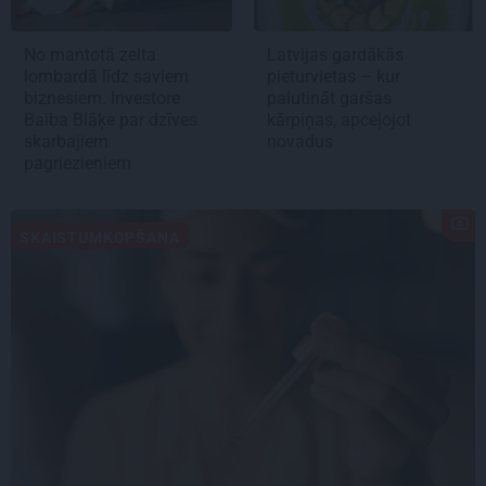
No mantotā zelta
Latvijas gardākās
lombardā līdz saviem
pieturvietas – kur
biznesiem. Investore
palutināt garšas
Baiba Blāķe par dzīves
kārpiņas, apceļojot
skarbajiem
novadus
pagriezieniem
SKAISTUMKOPŠANA