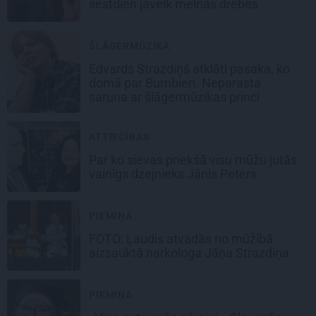
sestdien jāvelk melnas drēbes
ŠLĀGERMŪZIKA
Edvards Strazdiņš atklāti pasaka, ko
domā par Bumbieri. Neparasta
saruna ar šlāgermūzikas princi
ATTIECĪBAS
Par ko sievas priekšā visu mūžu jutās
vainīgs dzejnieks Jānis Peters
PIEMIŅA
FOTO: Ļaudis atvadās no mūžībā
aizsauktā narkologa Jāņa Strazdiņa
PIEMIŅA