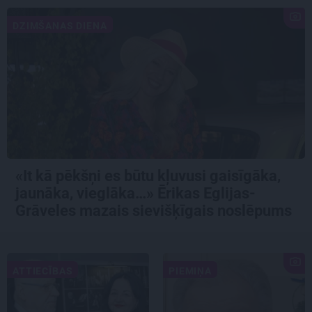
DZIMŠANAS DIENA
«It kā pēkšņi es būtu kļuvusi gaisīgāka,
jaunāka, vieglāka…» Ērikas Eglijas-
Grāveles mazais sievišķīgais noslēpums
ATTIECĪBAS
PIEMIŅA