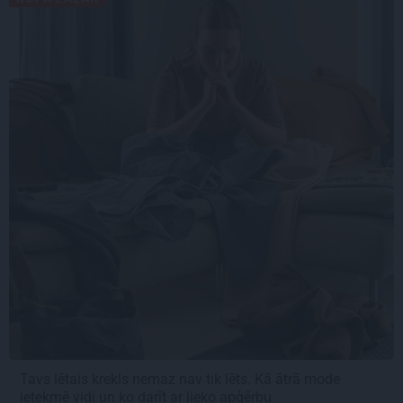
Tavs lētais krekls nemaz nav tik lēts. Kā ātrā mode
ietekmē vidi un ko darīt ar lieko apģērbu