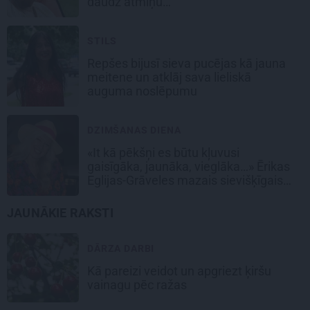
daudz atmiņu…
STILS
Repšes bijusī sieva pucējas kā jauna
meitene un atklāj sava lieliskā
auguma noslēpumu
DZIMŠANAS DIENA
«It kā pēkšņi es būtu kļuvusi
gaisīgāka, jaunāka, vieglāka…» Ērikas
Eglijas-Grāveles mazais sievišķīgais
noslēpums
JAUNĀKIE RAKSTI
DĀRZA DARBI
Kā pareizi veidot un apgriezt ķiršu
vainagu pēc ražas