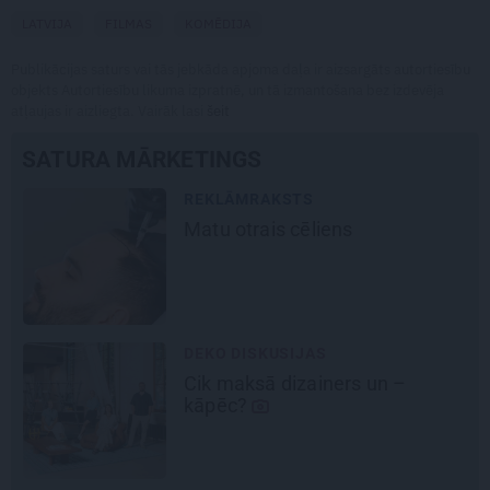
LATVIJA
FILMAS
KOMĒDIJA
Publikācijas saturs vai tās jebkāda apjoma daļa ir aizsargāts autortiesību
objekts Autortiesību likuma izpratnē, un tā izmantošana bez izdevēja
atļaujas ir aizliegta. Vairāk lasi
šeit
SATURA MĀRKETINGS
REKLĀMRAKSTS
Matu otrais cēliens
DEKO DISKUSIJAS
Cik maksā dizainers un –
kāpēc?