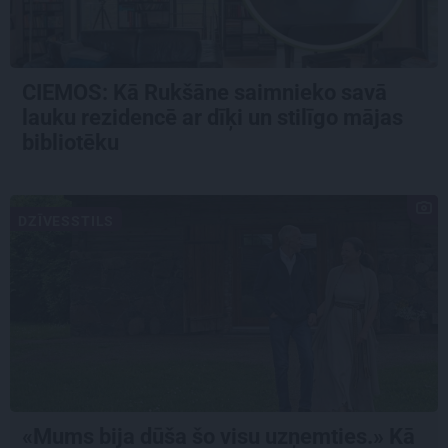
CIEMOS: Kā Rukšāne saimnieko savā
lauku rezidencē ar dīķi un stilīgo mājas
bibliotēku
DZĪVESSTILS
«Mums bija dūša šo visu uzņemties.» Kā