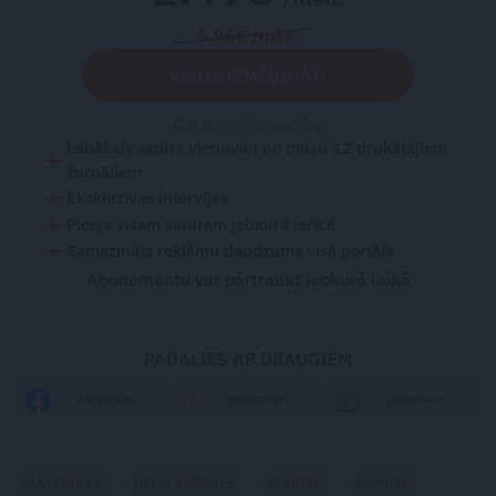
5.95€ /mēn.
VĒLOS IZMĒĢINĀT!
Citi abonēšanas plāni
Labākais saturs vienuviet no mūsu 12 drukātajiem
žurnāliem
Ekskluzīvas intervijas
Pieeja visam saturam jebkurā ierīcē
Samazināts reklāmu daudzums visā portālā
Abonementu var pārtraukt jebkurā laikā
PADALIES AR DRAUGIEM
FACEBOOK
DRAUGIEM.LV
WHATSAPP
SLAVENĪBAS
DZĪVE ĀRZEMĒS
SPĀNIJA
AKTRISE