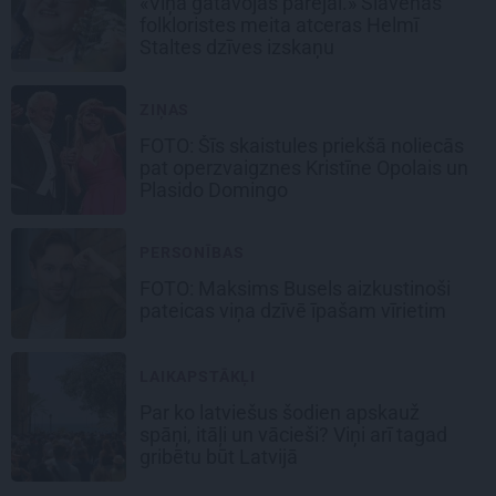
«Viņa gatavojās pārejai.» Slavenās
folkloristes meita atceras Helmī
Staltes dzīves izskaņu
ZIŅAS
FOTO: Šīs skaistules priekšā noliecās
pat operzvaigznes Kristīne Opolais un
Plasido Domingo
PERSONĪBAS
FOTO: Maksims Busels aizkustinoši
pateicas viņa dzīvē īpašam vīrietim
LAIKAPSTĀKĻI
Par ko latviešus šodien apskauž
spāņi, itāļi un vācieši? Viņi arī tagad
gribētu būt Latvijā