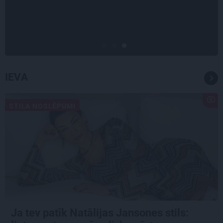
pieņemt sevi. Aktrise Katrīna
Kreile par depresiju, mobingu un
ceļu līdz lielajām lomām
IEVA
STILA NOSLĒPUMI
Ja tev patīk Natālijas Jansones stils: