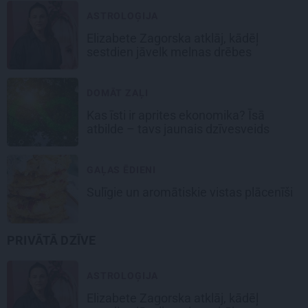
ASTROLOĢIJA
Elizabete Zagorska atklāj, kādēļ
sestdien jāvelk melnas drēbes
DOMĀT ZAĻI
Kas īsti ir aprites ekonomika? Īsā
atbilde – tavs jaunais dzīvesveids
GAĻAS ĒDIENI
Sulīgie un aromātiskie vistas
plācenīši
PRIVĀTĀ DZĪVE
ASTROLOĢIJA
Elizabete Zagorska atklāj, kādēļ