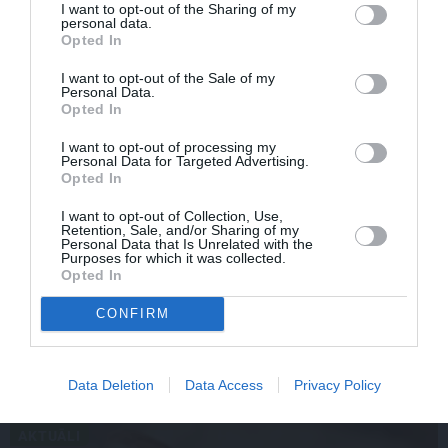
I want to opt-out of the Sharing of my
personal data.
Opted In
I want to opt-out of the Sale of my
Personal Data.
Opted In
I want to opt-out of processing my
Personal Data for Targeted Advertising.
Opted In
I want to opt-out of Collection, Use,
Retention, Sale, and/or Sharing of my
«Viņa gatavojās pārejai.» Slavenās folkloristes meita
Personal Data that Is Unrelated with the
Purposes for which it was collected.
atceras Helmī Staltes dzīves izskaņu
Opted In
CONFIRM
IEVAS VESELĪBA
Data Deletion
Data Access
Privacy Policy
AKTUĀLI