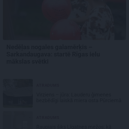
Nedēļas nogales galamērķis –
Sarkandaugava: startē Rīgas ielu
mākslas svētki
ATRADUMS
Virziens – jūra: Lauderu ģimenes
bezbēdīgi laiskā miera osta Pūrciemā
ATRADUMS
Raupjais šiks Līgatnes mežos: kā