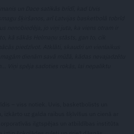
manis un Dace satikās brīdī, kad Uvis
 smagu šķiršanos, arī Latvijas basketbolā tobrīd
ņus nenobiedēja, jo viņi juta, ka viens otram ir
n to, kā sākās Helmaņu stāsts, gan to, cik
ās piedzīvot. Atklāti, skaudri un vienlaikus
ar smagām dienām savā mūžā, kādas nevajadzētu
 Viņi spēja sadoties rokās, lai nepaliktu
dis – viss notiek. Uvis, basketbolists un
u, izkārto uz galda raibus šķīvīšus un cienā ar
poratīvās ilgtspējas un atbildības institūta
 iztin šokolādes ruleti un griež dāsnās,