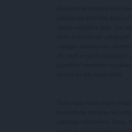
Basketbola treneris Uvis Hel
piedzīvoja attiecību krīzi un
nebija vieglākie laiki. Tas vi
īstie. Intervijā abi atklāj ga
sāpīgus zaudējumus abiem nāc
tik viedi un gaiši stāsta p
piedzīvot nevienam vecākam…
tumsā un ietu kopā tālāk.
Tāds mazs foršs mājas trādirī
basketbola treneris, lej kafij
Japānas saldumiem. Dace, Kor
vadītāja, no čaukstoša papīra