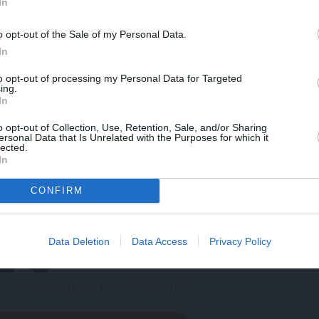
 vāzē vēsā mierā stāv pavisam svaigas
In
n Uvis tikko nosvinēja 12 gadu kāzu jubileju.
o opt-out of the Sale of my Personal Data.
In
atru gadu kāzu jubilejā aizmūkam no bērniem
to opt-out of processing my Personal Data for Targeted
ogad – uz Kuldīgu. Skan tik triviāli – būt kaut
ing.
In
m ir vērtīgi. Tie ir mūsu svētki.
o opt-out of Collection, Use, Retention, Sale, and/or Sharing
ersonal Data that Is Unrelated with the Purposes for which it
lected.
In
ATĻAUJIES LAIKU SEV
CONFIRM
trīs mēnešus
1 €
Data Deletion
Data Access
Privacy Policy
/ mēnesī
−75%
3.99 €
mēnesī ·
izvēlies brīvi -
pārtrauc jebkurā laikā