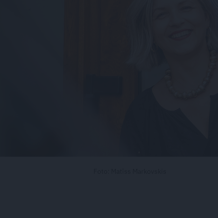
Foto: Matīss Markovskis