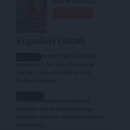
Ieva nr30/2024
Abonēt drukāto
Populāri raksti
«Attiecības nocirtām no abām
INTERVIJA
pusēm, un tas bija drausmīgi
sāpīgi,» intervijā atklāj Una
Gulbe-Kārkliņa
SLAVENĪBAS
«Es nebūšu slavena aktiera
mīļākā!» Kāda patiesībā bija
laulības dzīve ar spītīgo Leonīdu
Grabovski