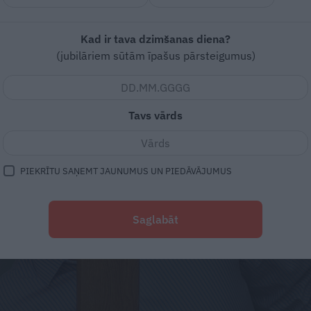
Kad ir tava dzimšanas diena?
(jubilāriem sūtām īpašus pārsteigumus)
Tavs vārds
PIEKRĪTU SAŅEMT JAUNUMUS UN PIEDĀVĀJUMUS
Saglabāt