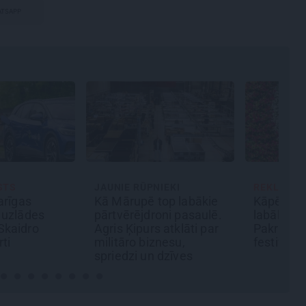
TSAPP
IEKI
REKLĀMRAKSTS
MĀJA
top labākie
Kāpēc tieši tagad ir
Līga un Ē
oni pasaulē.
labākais laiks doties uz
sapņu māj
 atklāti par
Pakrojas muižas Ziedu
būvobjek
nesu,
festivālu?
izjūta
 dzīves