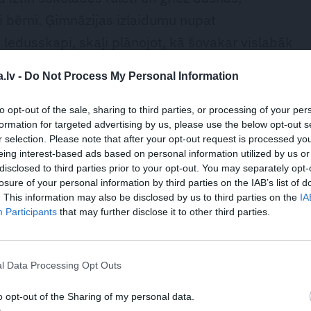
ri bērni. Ģimnāzijas izlaidumu nupat
a ledusskapi, skaļi plānojot, kā šovakar vislabāk
am pievienojas māsa Marta.
.lv -
Do Not Process My Personal Information
to opt-out of the sale, sharing to third parties, or processing of your per
formation for targeted advertising by us, please use the below opt-out s
r selection. Please note that after your opt-out request is processed y
 patiesi izsērojām, ka manī nepalika
eing interest-based ads based on personal information utilized by us or
disclosed to third parties prior to your opt-out. You may separately opt-
nekādu sāpju.
losure of your personal information by third parties on the IAB’s list of
. This information may also be disclosed by us to third parties on the
IA
Participants
that may further disclose it to other third parties.
ikla kāds pieklauvē – tad kaķis mīkstām
l Data Processing Opt Outs
ertīne, kas atgriežas no peldes kaimiņu baseinā
ādīt baleta paraugdemonstrējumus. Visam pa vidu
o opt-out of the Sharing of my personal data.