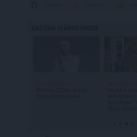
FACEBOOK
DRAUGIEM.LV
WHA
SATURA MĀRKETINGS
S
REKLĀMRAKSTS
JAUNIE RŪPN
s: Esmu
No kā ir atkarīgas
Kā Mārupē 
ieks
elektroauto uzlādes
pārtvērējdr
izmaksas? Skaidro
Agris Ķipurs
Viršu eksperti
militāro biz
spriedzi un
draivu