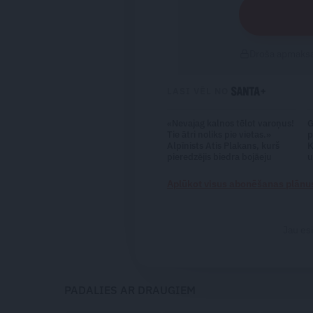
Droša apmaksa
LASI VĒL NO
«Nevajag kalnos tēlot varoņus!
G
Tie ātri noliks pie vietas.»
p
Alpīnists Atis Plakans, kurš
K
pieredzējis biedra bojāeju
u
Aplūkot visus abonēšanas plānu
Jau es
PADALIES AR DRAUGIEM