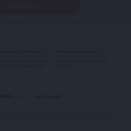
Abonēt
→
 · jau
6 500
+
abonentu
SANTA+ lasītāju klubā
rūtāk par atkailināšanos ir
Noklusētās dzimtas saites,
ieņemt sevi. Aktrise Katrīna
attiecības ar brāli un 7. bērns
reile par depresiju, mobingu
kā brīnums: atklāta saruna ar
n ceļu līdz lielajām lomām
Andri Raču
→
s
i
abonents?
Ienākt portālā