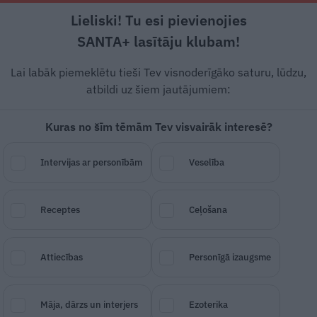
Lieliski! Tu esi pievienojies
Intervijas
Stāsti un leģendas
Veselīb
SANTA+ lasītāju klubam!
Lai labāk piemeklētu tieši Tev visnoderīgāko saturu, lūdzu,
atbildi uz šiem jautājumiem:
 Helmaņi: Tik sāpīgi 
Kuras no šīm tēmām Tev visvairāk interesē?
a un satuvināja
Intervijas ar personībām
Veselība
priecājas, ka attiecību grūtākais posm
Receptes
Ceļošana
Japānā Uvis beidzot ir mājās. Viņus vi
jumi, par kuriem tik atklāti Dace un U
Attiecības
Personīgā izaugsme
Māja, dārzs un interjers
Ezoterika