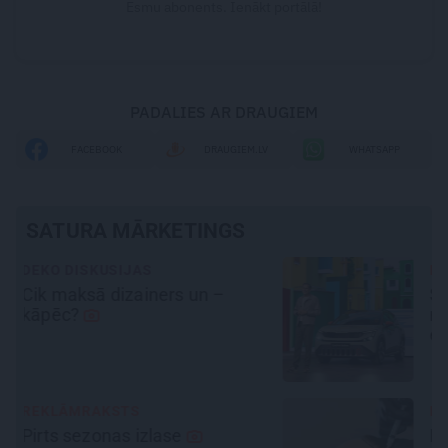
Esmu abonents. Ienākt portālā!
PADALIES AR DRAUGIEM
FACEBOOK
DRAUGIEM.LV
WHATSAPP
SATURA MĀRKETINGS
REKLĀMRAKSTS
Škoda maina spēles
noteikumus: iepazīsti pilsētas
elektroauto
Epiq
REKLĀMRAKSTS
Matu otrais cēliens