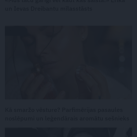
un Ievas Dreibantu mīlasstāsts
PARFĪMS
Kā smaržo vēsture? Parfimērijas pasaules
noslēpumi un leģendārais aromātu sešnieks
LASĀMGABALS