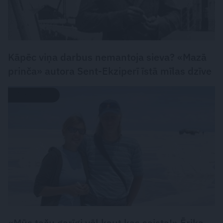
Kāpēc viņa darbus nemantoja sieva? «Mazā
prinča» autora Sent-Ekziperī īstā mīlas dzīve
MĪLASSTĀSTS
«Mūs taču garīgi vēl kaut kas saista!» Ērika