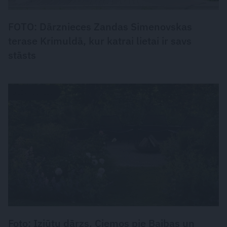
FOTO: Dārznieces Zandas Simenovskas
terase Krimuldā, kur katrai lietai ir savs
stāsts
DZĪVESSTILS
Foto: Izjūtu dārzs. Ciemos pie Baibas un