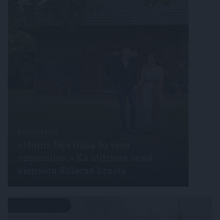
DZĪVESSTILS
«Mums bija dūša šo visu
uzņemties.» Kā atdzima senā
viensēta Salacas krastā
LATVIJAS PĒRLES