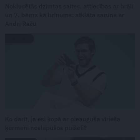
Noklusētās dzimtas saites, attiecības ar brāli
un 7. bērns kā brīnums: atklāta saruna ar
Andri Raču
ATTIECĪBAS
Ko darīt, ja esi kopā ar pieauguša vīrieša
ķermenī noslēpušos puišeli?