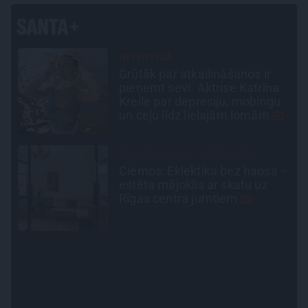
INTERVIJA
Es gribu spēlēties tālāk!
Sonora Vaice atklāti par
u
krīzēm, bērniem un jauno
profesiju
STIPRAIS STĀSTS
 –
«Bērnus ar tik augstu cukura
līmeni mēdz ievest jau komā.»
Madara un Gatis par dzīvi ar
dēla diabētu
INTERVIJA
Tumši samtaina balss un
tērauda mugurkauls.
Raimonda Paula jaunā mūza –