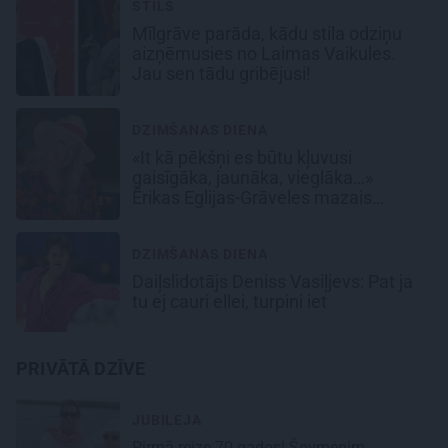
STILS
Mīlgrāve parāda, kādu stila odziņu
aizņēmusies no Laimas Vaikules.
Jau sen tādu gribējusi!
DZIMŠANAS DIENA
«It kā pēkšņi es būtu kļuvusi
gaisīgāka, jaunāka, vieglāka…»
Ērikas Eglijas-Grāveles mazais
sievišķīgais noslēpums
DZIMŠANAS DIENA
Daiļslidotājs Deniss Vasiļjevs: Pat ja
tu ej cauri ellei, turpini iet
PRIVĀTĀ DZĪVE
JUBILEJA
Pirmā reize 70 gados! Šovmenim