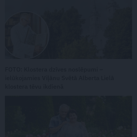
FOTO: Klostera dzīves noslēpumi –
ielūkojamies Viļānu Svētā Alberta Lielā
klostera tēvu ikdienā
CIEMOS