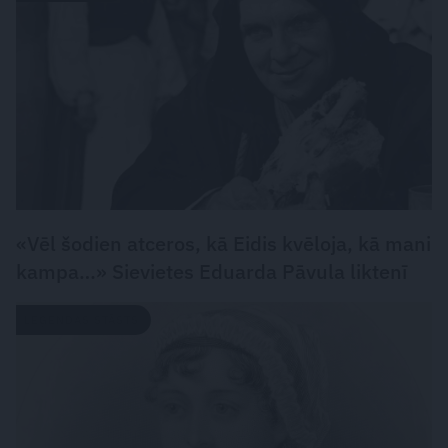
«Vēl šodien atceros, kā Eidis kvēloja, kā mani
kampa…» Sievietes Eduarda Pāvula liktenī
LEĢENDAS STĀSTS