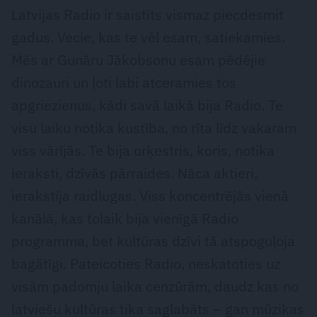
Latvijas Radio ir saistīts vismaz piecdesmit
gadus. Vecie, kas te vēl esam, satiekamies.
Mēs ar Gunāru Jākobsonu esam pēdējie
dinozauri un ļoti labi atceramies tos
apgriezienus, kādi savā laikā bija Radio. Te
visu laiku notika kustība, no rīta līdz vakaram
viss vārījās. Te bija orķestris, koris, notika
ieraksti, dzīvās pārraides. Nāca aktieri,
ierakstīja raidlugas. Viss koncentrējās vienā
kanālā, kas tolaik bija vienīgā Radio
programma, bet kultūras dzīvi tā atspoguļoja
bagātīgi. Pateicoties Radio, neskatoties uz
visām padomju laika cenzūrām, daudz kas no
latviešu kultūras tika saglabāts – gan mūzikas