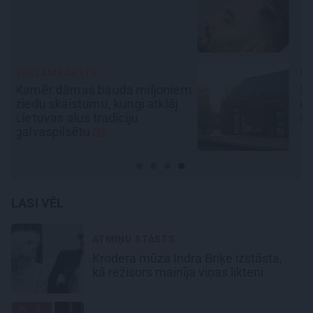
MĀJA
em
Līga un Ēriks būvē savu sapņu
māju: Brīdis, kad būvobjektā
ienāk māju izjūta
LASI VĒL
ATMIŅU STĀSTS
Krodera mūza Indra Briķe izstāsta,
kā režisors mainīja viņas likteni