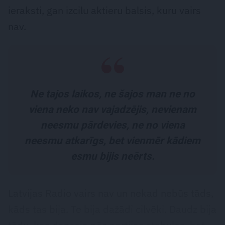
ieraksti, gan izcilu aktieru balsis, kuru vairs
nav.
Ne tajos laikos, ne šajos man ne no
viena neko nav vajadzējis, nevienam
neesmu pārdevies, ne no viena
neesmu atkarīgs, bet vienmēr kādiem
esmu bijis neērts.
Latvijas Radio vairs nav un nekad nebūs tāds,
kāds tas bija. Te bija dažādi cilvēki. Daudz bija