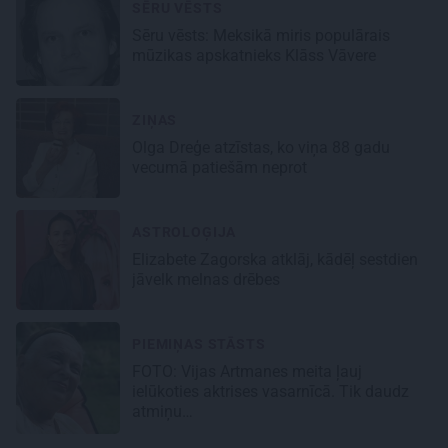
SĒRU VĒSTS
Sēru vēsts: Meksikā miris populārais
mūzikas apskatnieks Klāss Vāvere
ZIŅAS
Olga Dreģe atzīstas, ko viņa 88 gadu
vecumā patiešām neprot
ASTROLOĢIJA
Elizabete Zagorska atklāj, kādēļ sestdien
jāvelk melnas drēbes
PIEMIŅAS STĀSTS
FOTO:
Vijas Artmanes meita
ļauj
ielūkoties aktrises vasarnīcā. Tik daudz
atmiņu…