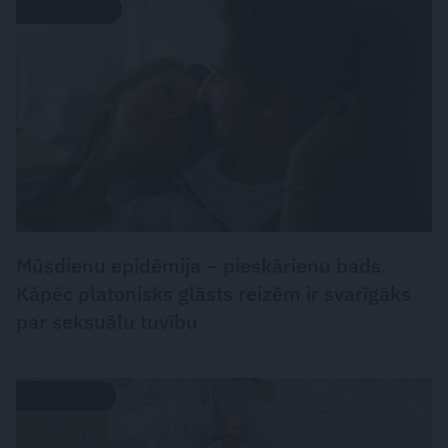
PSIHOLOĢIJA
Mūsdienu epidēmija – pieskārienu bads.
Kāpēc platonisks glāsts reizēm ir svarīgāks
par seksuālu tuvību
PERSONĪBAS