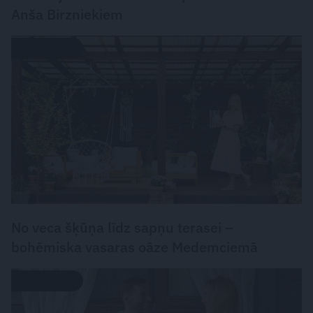
Anša Birzniekiem
DZĪVESSTILS
No veca šķūņa līdz sapņu terasei –
bohēmiska vasaras oāze Medemciemā
DZĪVESSTILS