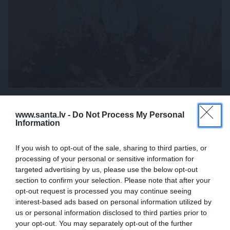
«Mana eksistences forma kopš bērnības –
www.santa.lv -
Do Not Process My Personal
cīņa.» Lauris Dzelzītis par panikas lēkmēm,
Information
vientulību un atgriešanos teātrī
If you wish to opt-out of the sale, sharing to third parties, or
processing of your personal or sensitive information for
PERSONISKS STĀSTS
targeted advertising by us, please use the below opt-out
section to confirm your selection. Please note that after your
opt-out request is processed you may continue seeing
interest-based ads based on personal information utilized by
us or personal information disclosed to third parties prior to
your opt-out. You may separately opt-out of the further