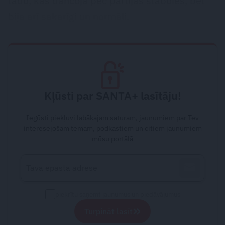
tādu, kas dancoja pēc partijas stabules, bet
bija arī sakarīgi un normāli.
Kļūsti par SANTA+ lasītāju!
Iegūsti piekļuvi labākajam saturam, jaunumiem par Tev
interesējošām tēmām, podkāstiem un citiem jaunumiem
mūsu portālā
piekrītu saņemt jaunumus un piedāvājumus
»
Turpināt lasīt