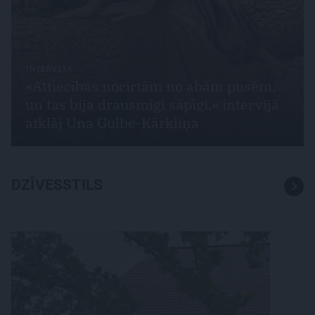
INTERVIJA
«Attiecības nocirtām no abām pusēm,
un tas bija drausmīgi sāpīgi,» intervijā
atklāj Una Gulbe-Kārkliņa
DZĪVESSTILS