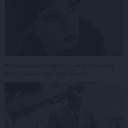
No sikspārņu asinīm līdz peļu kažociņiem.
Uzacu modes neprātīgā vēsture
LASĀMGABALS