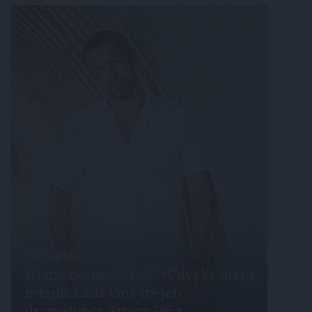
PERSONĪGI
Homo nonsensical*
. «Cilvēks manī
ir tāds, kāds viņš ir» jeb
dramaturga Artūra Dīča