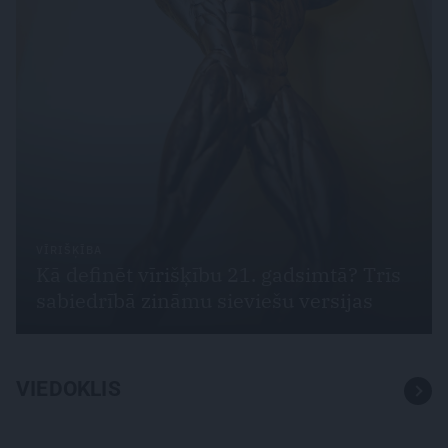
VĪRIŠĶĪBA
Kā definēt vīrišķību 21. gadsimtā? Trīs
sabiedrībā zināmu sieviešu versijas
VIEDOKLIS