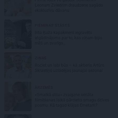
Leonam Zviedrim draudzene sagāda
ekskluzīvu dāvanu
PIEMIŅAS STĀSTS
Inta Ķuža kapakmenī iegravēts
atgādinājums par to, kas viņam bijis
mīļš un svarīgs…
ZIŅAS
Rociet un labi būs – kā aktieris Artūrs
Skrastiņš uzlādējas jaunajai sezonai
ĀRZEMĒS
«Smalkā stila» zvaigzne seriāla
filmēšanas laikā pārcietis smagu dzīves
posmu. Kā tagad klājas Emetam?