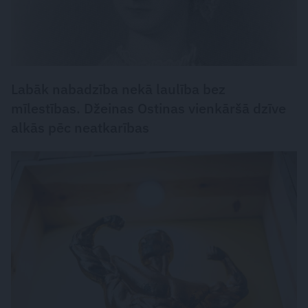
Labāk nabadzība nekā laulība bez
mīlestības. Džeinas Ostinas vienkāršā dzīve
alkās pēc neatkarības