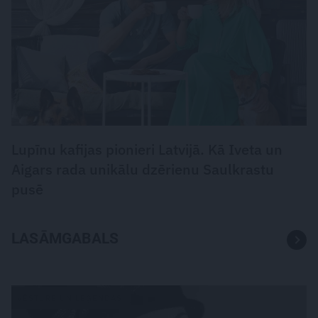
Lupīnu kafijas pionieri Latvijā. Kā Iveta un
Aigars rada unikālu dzērienu Saulkrastu
pusē
LASĀMGABALS
VĒSTURE UN LEĢENDAS