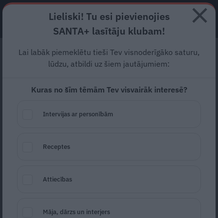
Lieliski! Tu esi pievienojies
ABONĒ
SANTA+ lasītāju klubam!
Lai labāk piemeklētu tieši Tev visnoderīgāko saturu,
Maestro
Raimonds Pauls:
lūdzu, atbildi uz šiem jautājumiem:
Vienmēr kādiem esmu
Kuras no šīm tēmām Tev visvairāk interesē?
bijis neērts
Intervijas ar personībām
«Ja man tā instrumenta nebūtu, mana dzīve
būtu pavisam savādāka, bet, kamēr man ir
Receptes
klavieres un pirksti kustas, tikmēr es
dzīvošu,» saka Raimonds Pauls. Šodien, 12.
Attiecības
janvārī Maestro aprit 89 gadi.
Līga Blaua
Māja, dārzs un interjers