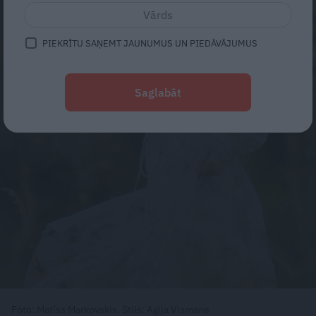
PIEKRĪTU SAŅEMT JAUNUMUS UN PIEDĀVĀJUMUS
Saglabāt
Foto: Matīss Markovskis. Stils: Agija Vismane