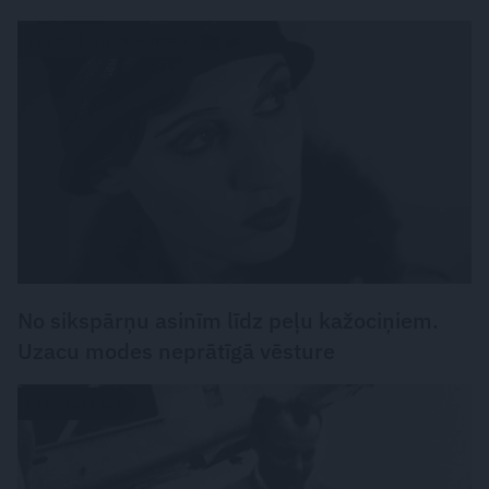
VĒSTURE UN LEĢENDAS
No sikspārņu asinīm līdz peļu kažociņiem.
Uzacu modes neprātīgā vēsture
LASĀMGABALS