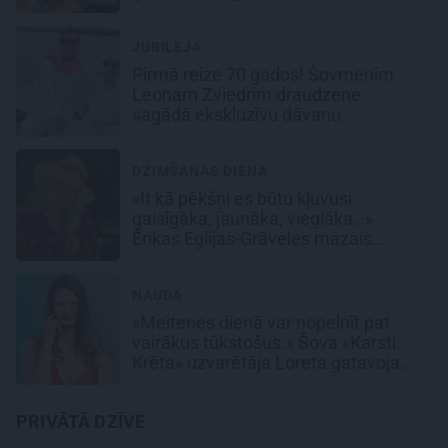
mazmeita
JUBILEJA
Pirmā reize 70 gados! Šovmenim
Leonam Zviedrim draudzene
sagādā ekskluzīvu dāvanu
DZIMŠANAS DIENA
«It kā pēkšņi es būtu kļuvusi
gaisīgāka, jaunāka, vieglāka…»
Ērikas Eglijas-Grāveles mazais
sievišķīgais noslēpums
NAUDA
«Meitenes dienā var nopelnīt pat
vairākus tūkstošus.» Šova «Karsti.
Krēta» uzvarētāja Loreta gatavojas
sapņu darbam
PRIVĀTĀ DZĪVE