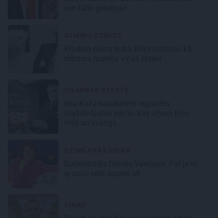
sen tādu gribējusi!
ATMIŅU STĀSTS
Krodera mūza Indra Briķe izstāsta, kā
režisors mainīja viņas likteni
PIEMIŅAS STĀSTS
Inta Ķuža kapakmenī iegravēts
atgādinājums par to, kas viņam bijis
mīļš un svarīgs…
DZIMŠANAS DIENA
Daiļslidotājs Deniss Vasiļjevs: Pat ja tu
ej cauri ellei, turpini iet
ZIŅAS