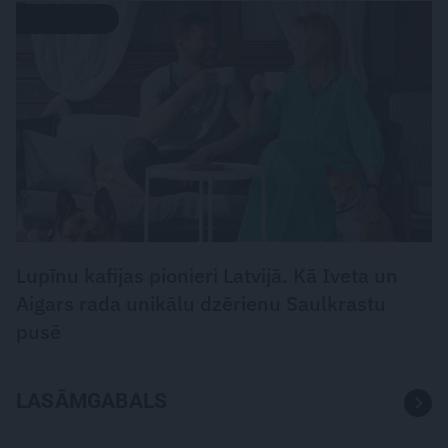
DZĪVESSTILS
Lupīnu kafijas pionieri Latvijā. Kā Iveta un
Aigars rada unikālu dzērienu Saulkrastu
pusē
LASĀMGABALS