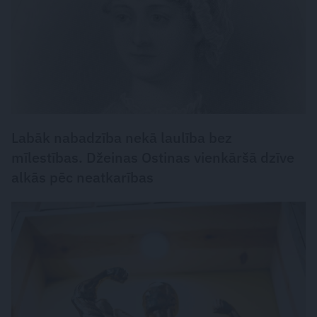
Labāk nabadzība nekā laulība bez
mīlestības. Džeinas Ostinas vienkāršā dzīve
alkās pēc neatkarības