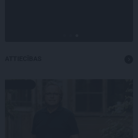
«Cilvēki mēdz sāpināt, bet
suns mīl, neskatoties ne uz
ko.» Nikolaja Puzikova un
sievas Gitas mīlules – Faira un
Late
ATTIECĪBAS
PERSONĪBAS