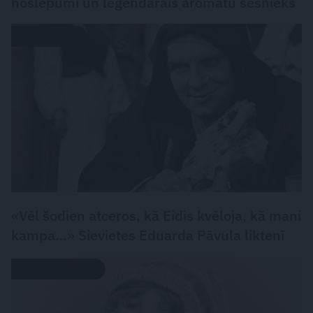
noslēpumi un leģendārais aromātu sešnieks
LASĀMGABALS
«Vēl šodien atceros, kā Eidis kvēloja, kā mani
kampa…» Sievietes Eduarda Pāvula liktenī
LEĢENDAS STĀSTS