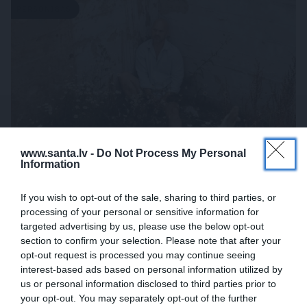
PERSONĪBAS
www.santa.lv -
Do Not Process My Personal
Information
«Mana eksistences forma kopš bērnības –
If you wish to opt-out of the sale, sharing to third parties, or
cīņa.» Lauris Dzelzītis par panikas lēkmēm,
processing of your personal or sensitive information for
vientulību un atgriešanos teātrī
targeted advertising by us, please use the below opt-out
section to confirm your selection. Please note that after your
opt-out request is processed you may continue seeing
PERSONISKS STĀSTS
interest-based ads based on personal information utilized by
us or personal information disclosed to third parties prior to
your opt-out. You may separately opt-out of the further