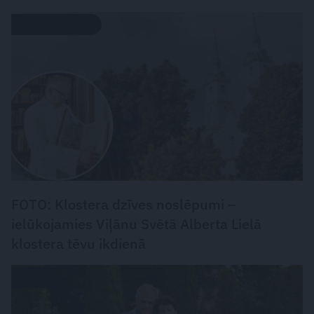
LATVIJAS PĒRLES
FOTO: Klostera dzīves noslēpumi –
ielūkojamies Viļānu Svētā Alberta Lielā
klostera tēvu ikdienā
CIEMOS