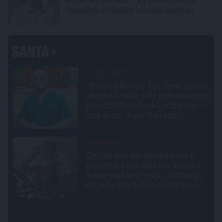
Rociet un labi būs – kā aktieris Artūrs
Skrastiņš uzlādējas jaunajai sezonai
LEĢENDAS STĀSTS
tu
Mistika un atrastie radi. Kā
ga
«Likteņa līdumnieki» mainīja
 –
pašu aktieru dzīves
CIEMOS
«Vectēvam vajadzēja to
vērienu būvējot.» Kā Grišānu
u
ģimene atjauno senās dzimtas
mājas
SLAVENĪBU MĪLUĻI