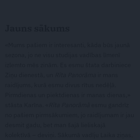
Jauns sākums
«Mums pašiem ir interesanti, kāda būs jaunā
sezona, jo ne visu studijas vadības līmenī
izlemto mēs zinām. Es esmu štata darbiniece
Ziņu dienestā, un
Rīta Panorāma
ir mans
raidījums, kurā esmu divus rītus nedēļā.
Pirmdienas un piektdienas ir manas dienas,»
stāsta Karīna. «
Rīta Panorāmā
esmu gandrīz
no pašiem pirmsākumiem, jo raidījumam ir jau
desmit gadu, bet man šajā lieliskajā
kolektīvā – deviņi. Sākumā vadīju Laika ziņas,