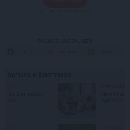
Turpināt lasīt
Esmu abonents. Ienākt portālā!
PADALIES AR DRAUGIEM
FACEBOOK
DRAUGIEM.LV
WHATSAPP
SATURA MĀRKETINGS
DEKO DISKUSIJAS
Cik maksā dizainers un –
kāpēc?
REKLĀMRAKSTS