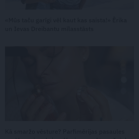
«Mūs taču garīgi vēl kaut kas saista!» Ērika
un Ievas Dreibantu mīlasstāsts
PARFĪMS
Kā smaržo vēsture? Parfimērijas pasaules