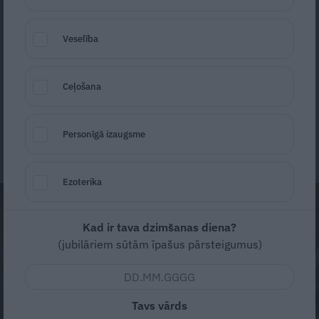
Karīna Rubene –
Rīta Panorāmas
vadītāja.
Veselība
Televīzija ir viņas pirmā un vienīgā
darbavieta, kurā pirms 20 gadiem sāka
strādāt Ziņu dienestā.
Ceļošana
Līga Blaua
Personīgā izaugsme
10. septembris, 2024
Ezoterika
Kad ir tava dzimšanas diena?
(jubilāriem sūtām īpašus pārsteigumus)
Tavs vārds