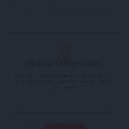
darba ballītēs vai reizēm ēterā, ja kāds citu
aizstāj.
Kļūsti par SANTA+ lasītāju!
Iegūsti piekļuvi labākajam saturam, jaunumiem par Tev
interesējošām tēmām, podkāstiem un citiem jaunumiem
mūsu portālā
piekrītu saņemt jaunumus un piedāvājumus
»