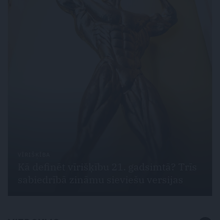
VĪRIŠĶĪBA
Kā definēt vīrišķību 21. gadsimtā? Trīs
sabiedrībā zināmu sieviešu versijas