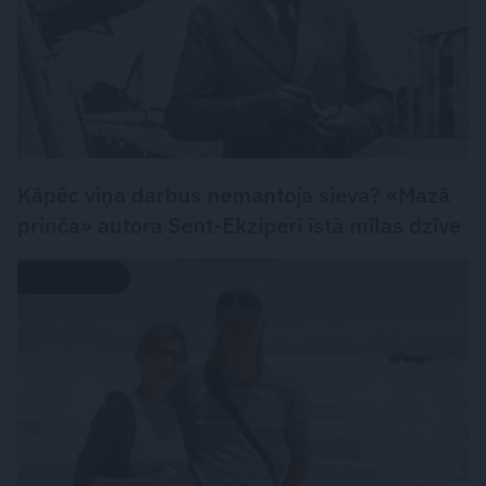
Kāpēc viņa darbus nemantoja sieva? «Mazā
prinča» autora Sent-Ekziperī īstā mīlas dzīve
MĪLASSTĀSTS