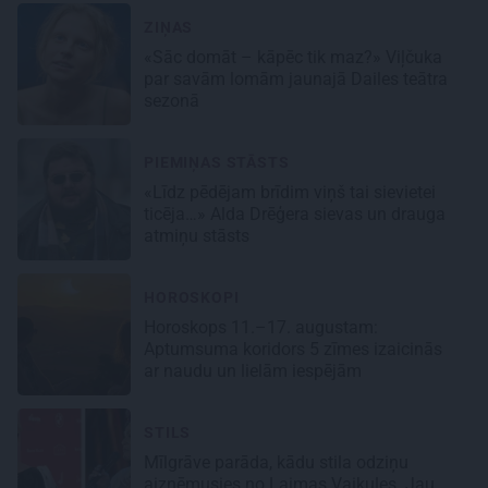
ZIŅAS
«Sāc domāt – kāpēc tik maz?» Viļčuka
par savām lomām jaunajā Dailes teātra
sezonā
PIEMIŅAS STĀSTS
«Līdz pēdējam brīdim viņš tai sievietei
ticēja…» Alda Drēģera sievas un drauga
atmiņu stāsts
HOROSKOPI
Horoskops 11.–17. augustam:
Aptumsuma koridors 5 zīmes izaicinās
ar naudu un lielām iespējām
STILS
Mīlgrāve parāda, kādu stila odziņu
aizņēmusies no Laimas Vaikules. Jau