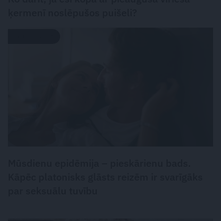
ķermenī noslēpušos puišeli?
PSIHOLOĢIJA
Mūsdienu epidēmija – pieskārienu bads.
Kāpēc platonisks glāsts reizēm ir svarīgāks
par seksuālu tuvību