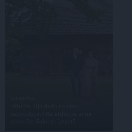
DZĪVESSTILS
«Mums bija dūša šo visu
uzņemties.» Kā atdzima senā
viensēta Salacas krastā