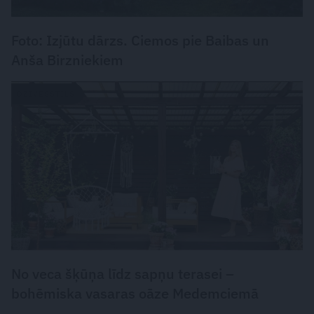
Foto: Izjūtu dārzs. Ciemos pie Baibas un
Anša Birzniekiem
DZĪVESSTILS
No veca šķūņa līdz sapņu terasei –
bohēmiska vasaras oāze Medemciemā