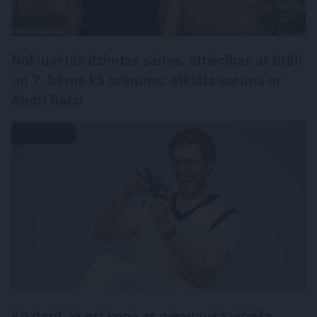
Noklusētās dzimtas saites, attiecības ar brāli
un 7. bērns kā brīnums: atklāta saruna ar
Andri Raču
ATTIECĪBAS
Ko darīt, ja esi kopā ar pieauguša vīrieša