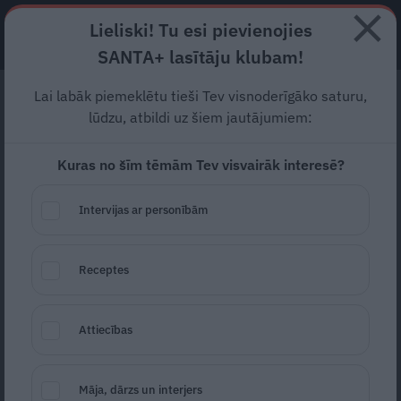
Lieliski! Tu esi pievienojies
ABONĒ
SANTA+ lasītāju klubam!
Lai labāk piemeklētu tieši Tev visnoderīgāko saturu,
Karīna Rubene: Nekas
lūdzu, atbildi uz šiem jautājumiem:
man par dzīvi nav
Kuras no šīm tēmām Tev visvairāk interesē?
iemācījis tik daudz kā
nāve
Intervijas ar personībām
«Septembrī Televīzijā, tāpat kā skolā,
Receptes
iesākas jauns darba posms, jo tas ir
Televīzijas jaunās sezonas sākums. Mēs
Attiecības
sākam Latvijas Televīzijas 70. sezonu ar
jaunu sparu un jaunu apņemšanos,
Māja, dārzs un interjers
skatāmies uz to ar jaunām cerībām,» saka