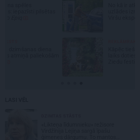
No kā ir atkarīgas elektroauto
s
uzlādes izmaksas? Skaidro
Viršu eksperti
REKLĀMRAKSTS
Kāpēc tieši tagad ir labākais
ām
laiks doties uz Pakrojas muižas
Ziedu festivālu?
LASI VĒL
DZIMTAS STĀSTS
«Likteņa līdumnieku» režisore
Virdžīnija Lejiņa sargā īpašu
ģimenes dārgumu. To mantos