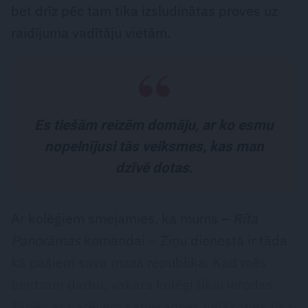
bet drīz pēc tam tika izsludinātas proves uz
raidījuma vadītāju vietām.
Es tiešām reizēm domāju, ar ko esmu
nopelnījusi tās veiksmes, kas man
dzīvē dotas.
Ar kolēģiem smejamies, ka mums –
Rīta
Panorāmas
komandai – Ziņu dienestā ir tāda
kā pašiem sava mazā republika. Kad mēs
beidzam darbu, vakara kolēģi tikai ierodas.
Tāpēc ar pārējiem satiekamies lielākoties tikai