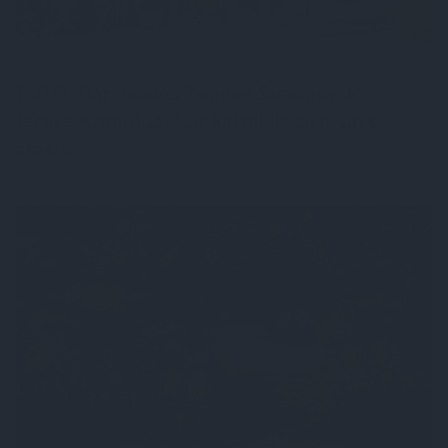
FOTO: Dārznieces Zandas Simenovskas
terase Krimuldā, kur katrai lietai ir savs
stāsts
DZĪVESSTILS