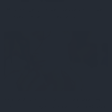
«Mūs taču garīgi vēl kaut kas saista!» Ērika
un Ievas Dreibantu mīlasstāsts
PARFĪMS
Kā smaržo vēsture? Parfimērijas pasaules
noslēpumi un leģendārais aromātu sešnieks