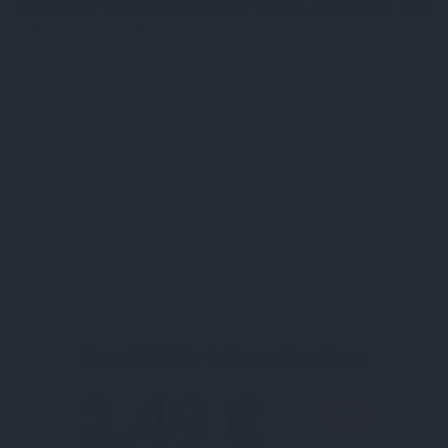
mācīties, viņas kursi ir brīnišķīgi. Sievietes par
seksu daudz ko nezina.
– Piemēram?
– To, kas ir skvirts un kā to apgūt. Varbūt īsti
nezina dažādas manuālās tehnikas. To visu
var pasniegt skaisti! Vienu knifiņu varu
pastāstīt.
ATĻAUJIES LAIKU SEV
Lasi
trīs mēnešus
2.49 €
/ mēnesī
−58%
5.95 €