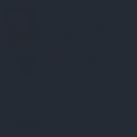
DZIMŠANAS DIENA
«It kā pēkšņi es būtu kļuvusi
gaisīgāka, jaunāka, vieglāka…»
Ērikas Eglijas-Grāveles mazais
sievišķīgais noslēpums
ATMIŅU STĀSTS
Krodera mūza Indra Briķe izstāsta,
kā režisors mainīja viņas likteni
JUBILEJA
Pirmā reize 70 gados! Šovmenim
Leonam Zviedrim draudzene
sagāda ekskluzīvu dāvanu
PRIVĀTĀ DZĪVE