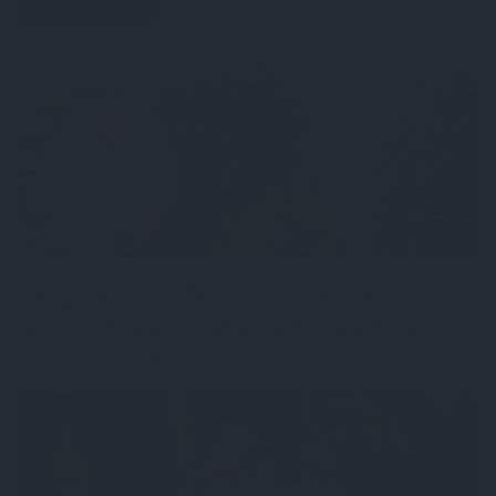
LATVIJAS PĒRLES
FOTO: Klostera dzīves noslēpumi –
ielūkojamies Viļānu Svētā Alberta Lielā
klostera tēvu ikdienā
CIEMOS