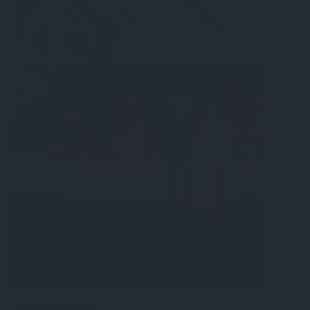
DZĪVESSTILS
«Mums bija dūša šo visu
uzņemties.» Kā atdzima senā
viensēta Salacas krastā