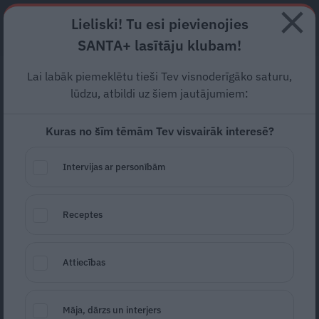
Lieliski! Tu esi pievienojies
ABONĒ
SANTA+ lasītāju klubam!
Lai labāk piemeklētu tieši Tev visnoderīgāko saturu,
Kluba
vāka seksīgā
lūdzu, atbildi uz šiem jautājumiem:
modele Maija: Man ir 20
Kuras no šīm tēmām Tev visvairāk interesē?
govis, viens bullis un vēl
jaunās teles
Intervijas ar personībām
– Minēsim tavus gadus? – Jā, šogad man
Receptes
paliks 47! – Ļoti labi, man prieks, ka varam
uz vāka likt modeli, kura savos skaistajos
Attiecības
gados spējusi saglabāt tik labu formu! Maija
Zvirbule, četru bērnu mamma, vada
Māja, dārzs un interjers
zemnieku saimniecību, mācās psiholoģiju,