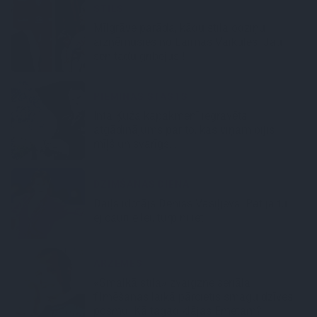
STILS
Mīlgrāve parāda, kādu stila odziņu
aizņēmusies no Laimas Vaikules. Jau
sen tādu gribējusi!
PIEMIŅAS STĀSTS
Inta Ķuža kapakmenī iegravēts
atgādinājums par to, kas viņam bijis
mīļš un svarīgs…
DZIMŠANAS DIENA
Daiļslidotājs Deniss Vasiļjevs: Pat ja tu
ej cauri ellei, turpini iet
ĀRZEMĒS
«Smalkā stila» zvaigzne seriāla
filmēšanas laikā pārcietis smagu dzīves
posmu. Kā tagad klājas Emetam?