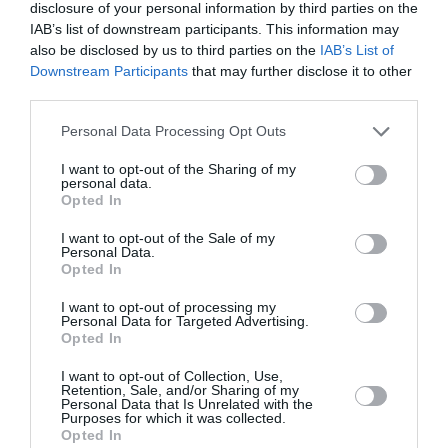
disclosure of your personal information by third parties on the
IAB’s list of downstream participants. This information may
also be disclosed by us to third parties on the
IAB’s List of
Downstream Participants
that may further disclose it to other
third parties.
UZMANĪBU!
Personal Data Processing Opt Outs
Pieprasītā sadaļa var saturēt erotikas elementus, kuru
Diāna Zande: «Man nav kauns atzīt, ka biju
apskatīšana atļauta tikai pilngadību sasniegušām personām.
I want to opt-out of the Sharing of my
attiecībās, kurās ļāvu sevi sist»
personal data.
Opted In
Man jau ir 18 gadu
Man nav 18 gadu
PERSONĪBAS
I want to opt-out of the Sale of my
Personal Data.
Opted In
I want to opt-out of processing my
Personal Data for Targeted Advertising.
Opted In
I want to opt-out of Collection, Use,
Retention, Sale, and/or Sharing of my
Personal Data that Is Unrelated with the
Purposes for which it was collected.
Opted In