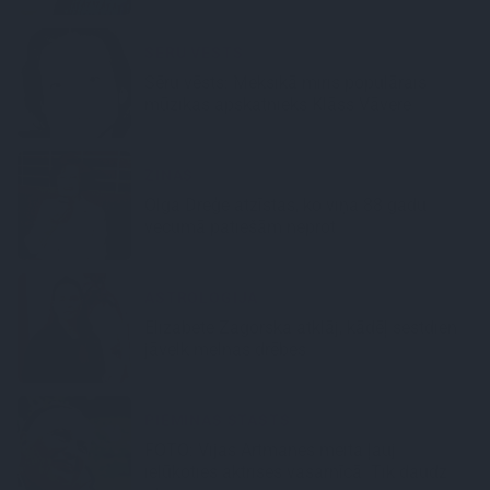
SĒRU VĒSTS
Sēru vēsts: Meksikā miris populārais
mūzikas apskatnieks Klāss Vāvere
ZIŅAS
Olga Dreģe atzīstas, ko viņa 88 gadu
vecumā patiešām neprot
ASTROLOĢIJA
Elizabete Zagorska atklāj, kādēļ sestdien
jāvelk melnas drēbes
PIEMIŅAS STĀSTS
FOTO:
Vijas Artmanes meita
ļauj
ielūkoties aktrises vasarnīcā. Tik daudz