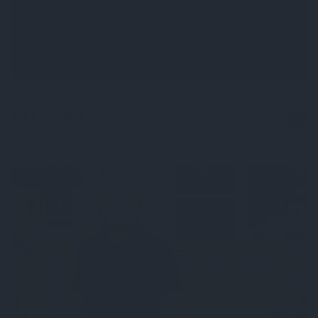
«Likteņa līdumnieki» mainīja
pašu aktieru dzīves
ATTIECĪBAS
PERSONĪBAS