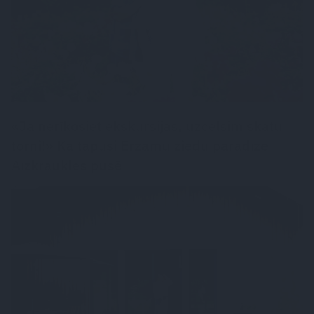
«Ja nerīkosiet ekskursijas, uzcelsim skatu
torni!» Kā tapusi Erzāmu ziedu paradīze
Aizkraukles pusē
DZĪVESSTILS