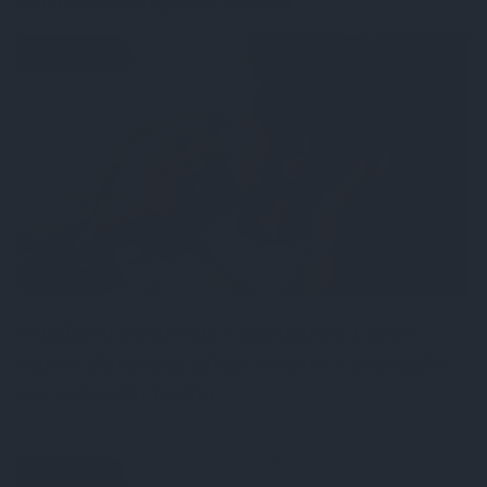
ķermenī noslēpušos puišeli?
PSIHOLOĢIJA
Mūsdienu epidēmija – pieskārienu bads.
Kāpēc platonisks glāsts reizēm ir svarīgāks
par seksuālu tuvību
PERSONĪBAS