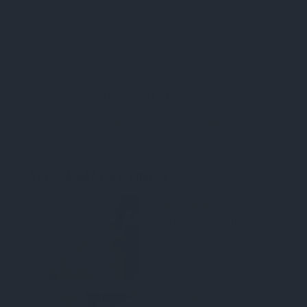
Jau esi
abonents?
Ienākt portālā
PADALIES AR DRAUGIEM
FACEBOOK
DRAUGIEM.LV
WHATSAPP
SATURA MĀRKETINGS
REKLĀMRAKSTS
o
Matu otrais cēliens
REKLĀMRAKSTS