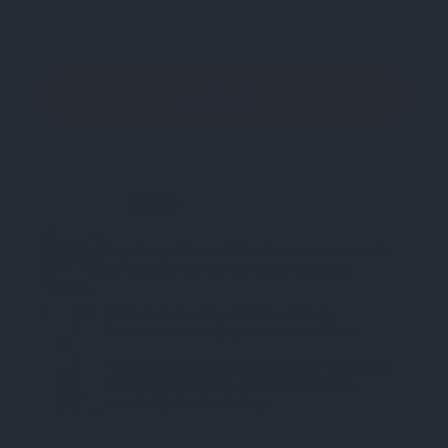
pirmie 3 mēneši · nākamie 3 maksājumi 3.99€ /mēn · pēc tam
5.95 €/ mēn. ·
pārtrauc jebkurā laikā
Abonēt
→
Droša apmaksa · jau
6 500
+
abonentu
LASI VĒL NO
Es gribu spēlēties tālāk! Sonora Vaice atklāti
par krīzēm, bērniem un jauno profesiju
Mistika un atrastie radi. Kā «Likteņa
līdumnieki» mainīja pašu aktieru dzīves
«Nevajag kalnos tēlot varoņus! Tie ātri noliks
pie vietas.» Alpīnists Atis Plakans, kurš
pieredzējis biedra bojāeju
→
Aplūkot visus abonēšanas plānus