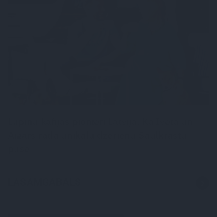
Lupīnu kafijas pionieri Latvijā. Kā Iveta un
Aigars rada unikālu dzērienu Saulkrastu
pusē
LASĀMGABALS