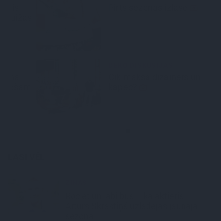
Pirts sezonas izlase
žas
DEKO DISKUSIJAS
Cik maksā dizainers un –
ām
kāpēc?
LASI VĒL
ZIŅAS
Rociet un labi būs – kā aktieris
Artūrs Skrastiņš uzlādējas jaunajai
sezonai