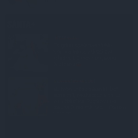
atmiņu…
PROFESIONĀLS INTERJERS
Ciemos: Eklektika bez haosa –
estēta mājoklis ar skatu uz
Rīgas centra jumtiem
INTERVIJA
Grūtāk par atkailināšanos ir
pieņemt sevi. Aktrise Katrīna
Kreile par depresiju, mobingu
un
un ceļu līdz lielajām lomām
LEĢENDAS STĀSTS
Mistika un atrastie radi. Kā