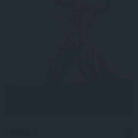
VĪRIŠĶĪBA
Kā definēt vīrišķību 21. gadsimtā? Trīs
sabiedrībā zināmu sieviešu versijas
VIEDOKLIS