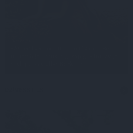
INTERVIJA
«Attiecības nocirtām no abām pusēm,
un tas bija drausmīgi sāpīgi,» intervijā
atklāj Una Gulbe-Kārkliņa
DZĪVESSTILS