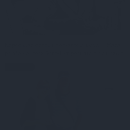
Kāpēc viņa darbus nemantoja sieva? «Mazā
prinča» autora Sent-Ekziperī īstā mīlas dzīve
MĪLASSTĀSTS