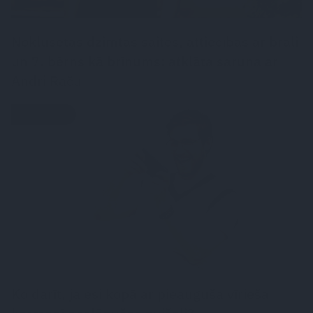
Noklusētās dzimtas saites, attiecības ar brāli
un 7. bērns kā brīnums: atklāta saruna ar
Andri Raču
ATTIECĪBAS
Ko darīt, ja esi kopā ar pieauguša vīrieša