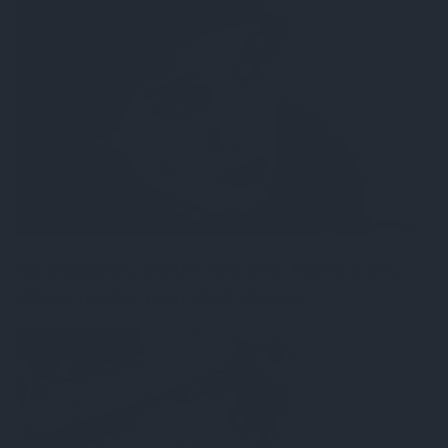
VĒSTURE UN LEĢENDAS
No sikspārņu asinīm līdz peļu kažociņiem.
Uzacu modes neprātīgā vēsture
LASĀMGABALS