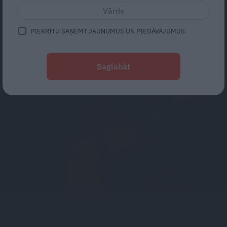
PIEKRĪTU SAŅEMT JAUNUMUS UN PIEDĀVĀJUMUS
Saglabāt
Foto: Andrejs Poplavskis