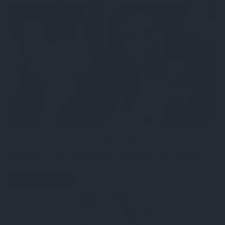
LASĀMGABALS
«Vēl šodien atceros, kā Eidis kvēloja, kā mani
kampa…» Sievietes Eduarda Pāvula liktenī
LEĢENDAS STĀSTS