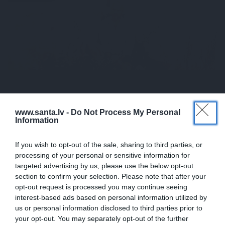
www.santa.lv -
Do Not Process My Personal
Information
«Mana eksistences forma kopš bērnības –
cīņa.» Lauris Dzelzītis par panikas lēkmēm,
If you wish to opt-out of the sale, sharing to third parties, or
vientulību un atgriešanos teātrī
processing of your personal or sensitive information for
targeted advertising by us, please use the below opt-out
PERSONISKS STĀSTS
section to confirm your selection. Please note that after your
opt-out request is processed you may continue seeing
interest-based ads based on personal information utilized by
us or personal information disclosed to third parties prior to
your opt-out. You may separately opt-out of the further