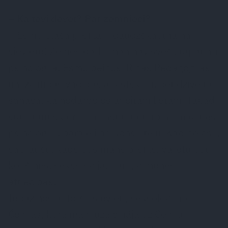
– Kā tevi dēvēt? Par zemnieci?
– Esmu plaša profila – daudzšķautņaina –
sieviete! Zemes darbi man nav sveši, tāpat arī
psiholoģija. Esmu beigusi Rīgas Pedagoģijas
un izglītības vadības augstskolu, bet dzīvē tā
sanāca, ka nodarbojos ar citām lietām. Tagad
starptautiskā
online
institūtā turpinu mācīties
psiholoģiju, paralēli arī konsultēju. Kad beigšu,
sapratīšu, kāds būs mans profils. Varētu būt
koučings, seksoloģija, pāru, ģimenes
attiecības.
Iepazinos ar foršu sievieti, seksoloģi no
Čehijas, kura mani uzaicināja uz Čehiju ­