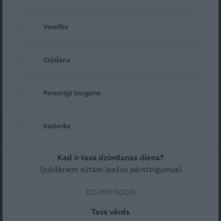
seksoloģiju, ir medniece, joprojām piedalās
Veselība
Latvijas Bodibildinga, fitnesa un bodifitnesa
federācijas sacensībās.
Ceļošana
Aivars Pastalnieks
22. marts, 2024
Personīgā izaugsme
Ezoterika
Kad ir tava dzimšanas diena?
(jubilāriem sūtām īpašus pārsteigumus)
Tavs vārds