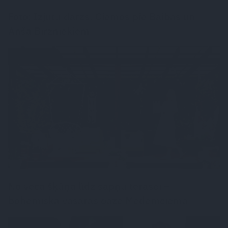
Foto: Izjūtu dārzs. Ciemos pie Baibas un
Anša Birzniekiem
DZĪVESSTILS
No veca šķūņa līdz sapņu terasei –
bohēmiska vasaras oāze Medemciemā
DZĪVESSTILS