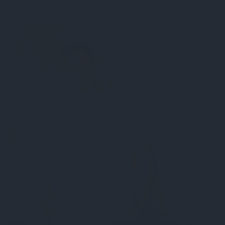
PERSONĪGI
Homo nonsensical*
. «Cilvēks manī