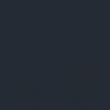
Labāk nabadzība nekā laulība bez
mīlestības. Džeinas Ostinas vienkāršā dzīve
alkās pēc neatkarības