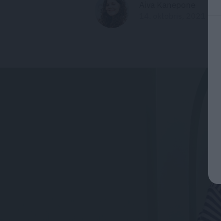
Aiva Kanepone
14. oktobris, 2021