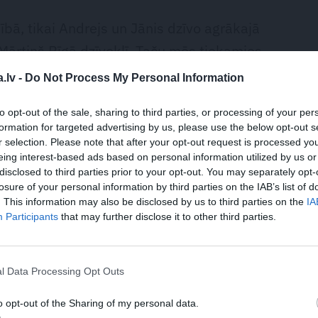
nībā, tikai Andrejs un Jānis dzīvo agrākajā
Mārtiņš Rīgā dzīvoklī. Taču mēs tiekamies
pagājušā gada Mārtiņam tā atkal ir īpaši svarīga
.lv -
Do Not Process My Personal Information
to opt-out of the sale, sharing to third parties, or processing of your per
 gulēt uz lauriem – lai nebūtu garlaicīgi,
formation for targeted advertising by us, please use the below opt-out s
r selection. Please note that after your opt-out request is processed y
. Andrejam tie saistīti ar mākslu un digitālajām
eing interest-based ads based on personal information utilized by us or
disclosed to third parties prior to your opt-out. You may separately opt-
āk ar dzīves praktisko pusi un mazliet ar
losure of your personal information by third parties on the IAB’s list of
as spa.
. This information may also be disclosed by us to third parties on the
IA
Participants
that may further disclose it to other third parties.
domājuši jau agrāk, un Andrejam pat bijis viens
zīvoties. Bet tad pēc Mārtiņa aiziešanas no
l Data Processing Opt Outs
nāja, ka jaunākais brālis grasās pārdot savu
rzu, priedēm un vistām. To uzzinot, Andreja
o opt-out of the Sharing of my personal data.