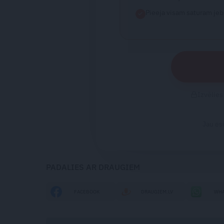
Pieeja visam saturam jeb
Izvēlies 
Jau es
PADALIES AR DRAUGIEM
FACEBOOK
DRAUGIEM.LV
WHA