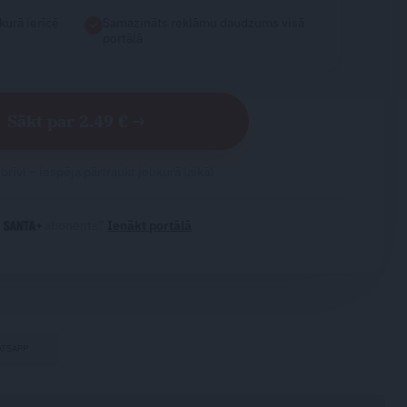
kurā ierīcē
Samazināts reklāmu daudzums visā
portālā
Sākt par 2.49 € →
brīvi – iespēja pārtraukt jebkurā laikā!
i
abonents?
Ienākt portālā
TSAPP