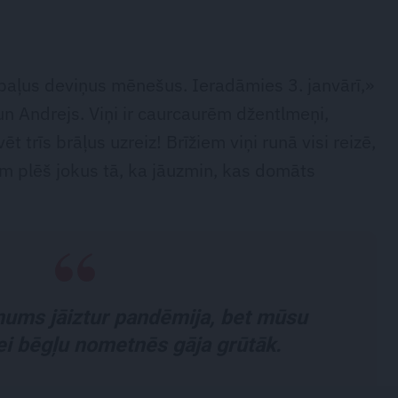
apaļus deviņus mēnešus. Ieradāmies 3. janvārī,»
un Andrejs. Viņi ir caurcaurēm džentlmeņi,
t trīs brāļus uzreiz! Brīžiem viņi runā visi reizē,
iem plēš jokus tā, ka jāuzmin, kas domāts
mums jāiztur pandēmija, bet mūsu
i bēgļu nometnēs gāja grūtāk.