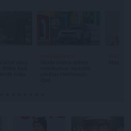
STS
REKLĀMRAKSTS
REKLĀMR
a spēles
Matu otrais cēliens
Daugaviņ
 iepazīsti
mīlestību
ektroauto
Mercede
jaunā ele
pieredzi