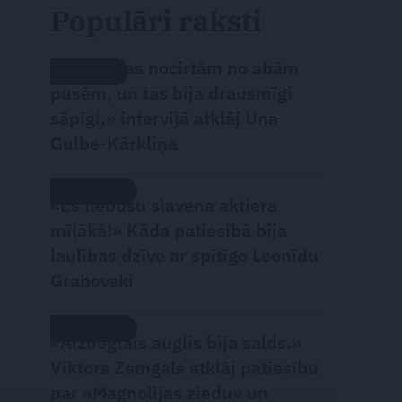
Populāri raksti
«Attiecības nocirtām no abām
INTERVIJA
pusēm, un tas bija drausmīgi
sāpīgi,» intervijā atklāj Una
Gulbe-Kārkliņa
SLAVENĪBAS
«Es nebūšu slavena aktiera
mīļākā!» Kāda patiesībā bija
laulības dzīve ar spītīgo Leonīdu
Grabovski
SLAVENĪBAS
«Aizliegtais auglis bija salds.»
Viktors Zemgals atklāj patiesību
par «Magnolijas ziedu» un