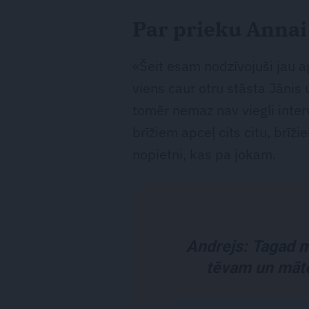
Par prieku Annai
«Šeit esam nodzīvojuši jau 
viens caur otru stāsta Jānis 
tomēr nemaz nav viegli intervē
brīžiem apceļ cits citu, brīž
nopietni, kas pa jokam.
Andrejs: Tagad 
tēvam un māte