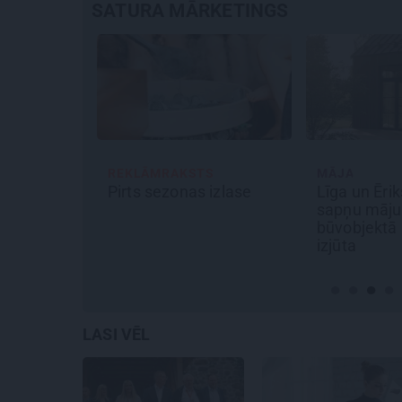
SATURA MĀRKETINGS
S
MĀJA
REKLĀMRAK
 izlase
Līga un Ēriks būvē savu
Škoda main
sapņu māju: Brīdis, kad
noteikumus:
būvobjektā ienāk māju
pilsētas el
izjūta
Epiq
LASI VĒL