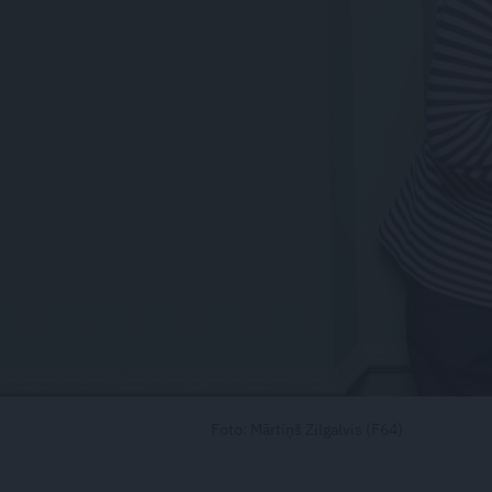
Foto: Mārtiņš Zilgalvis (F64)