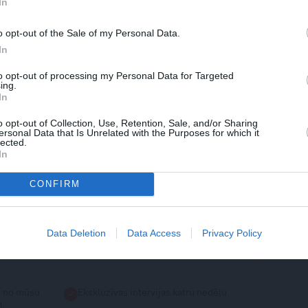
jūs to nepērkat?
In
o opt-out of the Sale of my Personal Data.
In
es
lasītāju klubam
to opt-out of processing my Personal Data for Targeted
ing.
6 500
lasītāju
lasa bez ierobežojumiem.
In
o opt-out of Collection, Use, Retention, Sale, and/or Sharing
ersonal Data that Is Unrelated with the Purposes for which it
esī
Gadā -30%
lected.
In
POPULĀRĀKĀ IZVĒLE
CONFIRM
−58%
 €
Data Deletion
Data Access
Privacy Policy
 maksājumi 3.99€ /mēn · pēc tam 5.95 €/
t no mūsu
Ekskluzīvas intervijas katru nedēļu
m