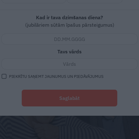
Kad ir tava dzimšanas diena?
(jubilāriem sūtām īpašus pārsteigumus)
Tavs vārds
PIEKRĪTU SAŅEMT JAUNUMUS UN PIEDĀVĀJUMUS
Saglabāt