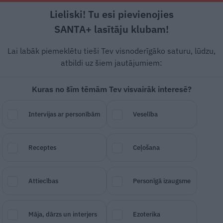
Lieliski! Tu esi pievienojies
SANTA+ lasītāju klubam!
Lai labāk piemeklētu tieši Tev visnoderīgāko saturu, lūdzu,
atbildi uz šiem jautājumiem:
utrais un Smukais. Lo
Kuras no šīm tēmām Tev visvairāk interesē?
āļi Rītiņi atkal kopā
Intervijas ar personībām
Veselība
slavenā pavāra MĀRTIŅA RĪTIŅA vecākie
Receptes
Ceļošana
onas māju, pamājuši atvadas Anglijas
 dzīvot uz Latviju. Vienīgais cietējs ir 
Attiecības
Personīgā izaugsme
Māja, dārzs un interjers
Ezoterika