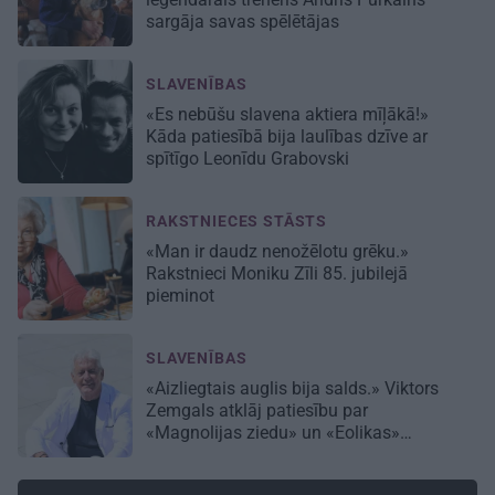
sargāja savas spēlētājas
SLAVENĪBAS
«Es nebūšu slavena aktiera mīļākā!»
Kāda patiesībā bija laulības dzīve ar
spītīgo Leonīdu Grabovski
RAKSTNIECES STĀSTS
«Man ir daudz nenožēlotu grēku.»
Rakstnieci Moniku Zīli 85. jubilejā
pieminot
SLAVENĪBAS
«Aizliegtais auglis bija salds.» Viktors
Zemgals atklāj patiesību par
«Magnolijas ziedu» un «Eolikas»
neprātīgo slavu