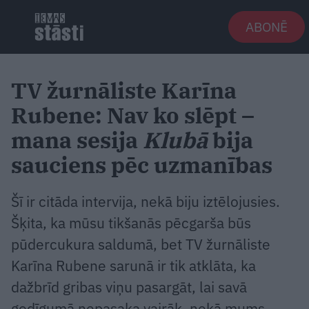
ABONĒ
TV žurnāliste Karīna
Rubene: Nav ko slēpt –
mana sesija
Klubā
bija
sauciens pēc uzmanības
Šī ir citāda intervija, nekā biju iztēlojusies.
Šķita, ka mūsu tikšanās pēcgarša būs
pūdercukura saldumā, bet TV žurnāliste
Karīna Rubene sarunā ir tik atklāta, ka
dažbrīd gribas viņu pasargāt, lai savā
godīgumā nepasaka vairāk, nekā mums