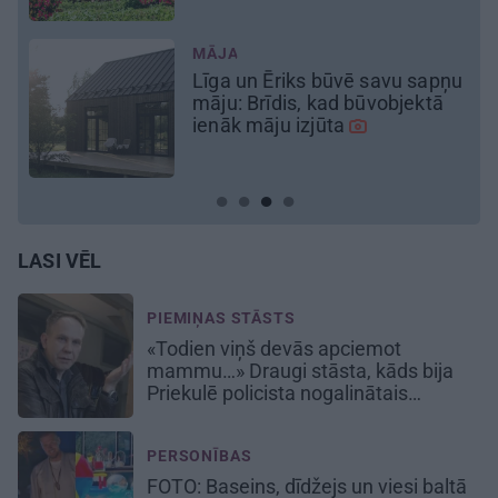
u
LASI VĒL
PIEMIŅAS STĀSTS
«Todien viņš devās apciemot
mammu…» Draugi stāsta, kāds bija
Priekulē policista nogalinātais
modes mākslinieks
PERSONĪBAS
FOTO: Baseins, dīdžejs un viesi baltā