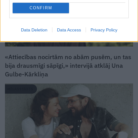
CONFIRM
Data Deletion
Data Access
Privacy Policy
«Attiecības nocirtām no abām pusēm, un tas
bija drausmīgi sāpīgi,» intervijā atklāj Una
Gulbe-Kārkliņa
MĪLASSTĀSTS