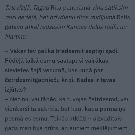
Televīzijā. Tagad
Rīta panorāmā
viņu satiksim
reizi nedēļā, bet brīvdienu rītos raidījumā
Ralfs
gatavo
atkal redzēsim Karīnas dēlus Ralfu un
Martinu.
– Vakar tev palika trīsdesmit septiņi gadi.
Pēdējā laikā esmu sastapusi vairākas
sievietes šajā vecumā, kas runā par
četrdesmitgadnieču krīzi. Kādas ir tavas
izjūtas?
– Nezinu, vai tāpēc, ka tuvojas četrdesmit, vai
vienkārši tā sakritis, bet kaut kādā pārmaiņu
posmā es esmu. Teikšu atklāti – aizvadītais
gads man bija grūts, ar jauniem meklējumiem