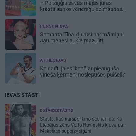
– Porziņģis savās mājās jūras
krastā sarīko vērienīgu dzimšanas
dienas balli
PERSONĪBAS
Samanta Tīna kļuvusi par māmiņu!
Jau mēnesi auklē mazulīti
ATTIECĪBAS
Ko darīt, ja esi kopā ar pieauguša
vīrieša ķermenī noslēpušos puišeli?
IEVAS STĀSTI
DZĪVESSTĀSTS
Stāsts, kas pārspēj kino scenārijus: Kā
Liepājas zēns Volfs Ruvinskis kļuva par
Meksikas superzvaigzni