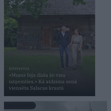
DZĪVESSTILS
«Mums bija dūša šo visu
uzņemties.» Kā atdzima senā
viensēta Salacas krastā
LATVIJAS PĒRLES