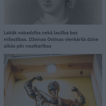
Labāk nabadzība nekā laulība bez
mīlestības. Džeinas Ostinas vienkāršā dzīve
alkās pēc neatkarības