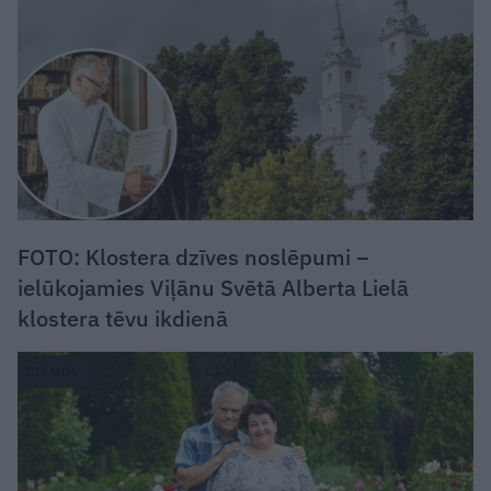
FOTO: Klostera dzīves noslēpumi –
ielūkojamies Viļānu Svētā Alberta Lielā
klostera tēvu ikdienā
CIEMOS