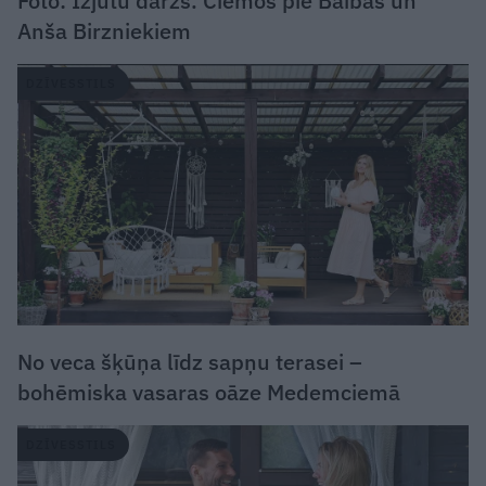
Foto: Izjūtu dārzs. Ciemos pie Baibas un
Anša Birzniekiem
DZĪVESSTILS
No veca šķūņa līdz sapņu terasei –
bohēmiska vasaras oāze Medemciemā
DZĪVESSTILS