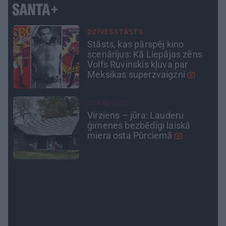
CIEMOS
Kas slēpjas Kuldīgas
vecpilsētas pagalmos? Dārzi,
kuros atļauts būt nepieklājīgi
ziņkārīgam
PSIHOLOĢIJA
Mūsdienu epidēmija –
pieskārienu bads. Kāpēc
platonisks glāsts reizēm ir
svarīgāks par seksuālu tuvību
ATTIECĪBAS
Ko darīt, ja esi kopā ar
pieauguša vīrieša ķermenī
noslēpušos puišeli?