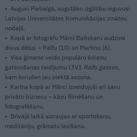
• Augusi Piebalgā, augstāko izglītību ieguvusi
Latvijas Universitātes Komunikācijas zinātņu
nodaļā.
• Kopā ar fotogrāfu Mārci Baltskaru audzina
divus dēlus – Ralfu (10) un Martinu (6).
• Visa ģimene veido populāro ēdienu
gatavošanas raidījumu LTV1
Ralfs gatavo
,
kam šoruden jau piektā sezona.
• Karīna kopā ar Mārci izveidojuši arī savu
privāto biznesu – kāzu filmēšanu un
fotografēšanu.
• Brīvajā laikā aizraujas ar sportošanu,
meditāciju, grāmatu lasīšanu.