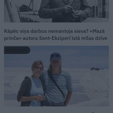
Kāpēc viņa darbus nemantoja sieva? «Mazā
prinča» autora Sent-Ekziperī īstā mīlas dzīve
MĪLASSTĀSTS