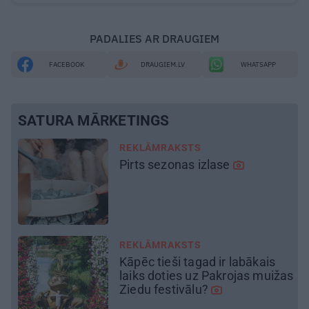
PADALIES AR DRAUGIEM
FACEBOOK
DRAUGIEM.LV
WHATSAPP
SATURA MĀRKETINGS
REKLĀMRAKSTS
Škoda maina spēles
noteikumus: iepazīsti pilsētas
elektroauto
Epiq
žas