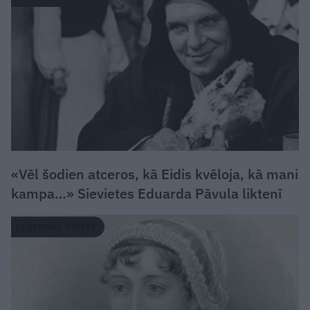
«Vēl šodien atceros, kā Eidis kvēloja, kā mani
kampa…» Sievietes Eduarda Pāvula liktenī
LEĢENDAS STĀSTS