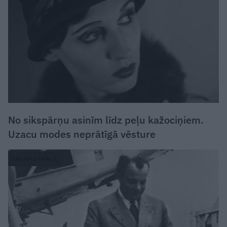
No sikspārņu asinīm līdz peļu kažociņiem.
Uzacu modes neprātīgā vēsture
LASĀMGABALS