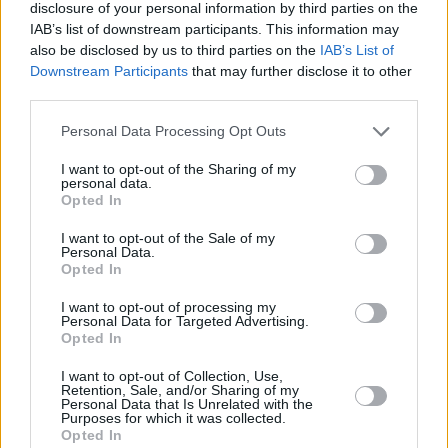
disclosure of your personal information by third parties on the
IAB’s list of downstream participants. This information may
also be disclosed by us to third parties on the
IAB’s List of
Downstream Participants
that may further disclose it to other
third parties.
Personal Data Processing Opt Outs
I want to opt-out of the Sharing of my
personal data.
Opted In
I want to opt-out of the Sale of my
«Ilgi centos saglabāt ģimeni par katru cenu.»
Personal Data.
Rožu kolekcionāre Romija atklāti par savām
Opted In
dzīves mācībām
I want to opt-out of processing my
Personal Data for Targeted Advertising.
Opted In
I want to opt-out of Collection, Use,
INTERVIJA
Retention, Sale, and/or Sharing of my
Personal Data that Is Unrelated with the
Purposes for which it was collected.
Opted In