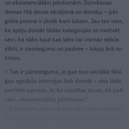
un eksistenciālām pārdomām. Dzimšanas
dienas rītā devos skrējienā un domāju – pēc
grūta posma ir jānāk kam labam. Jau tas vien,
ka spēju domāt tādās kategorijās un motivēt
sevi, ka nāks kaut kas labs vai vismaz nebūs
slikti, ir sasniegums un pazīme – kāpju ārā no
krīzes.
– Tas ir pārsteigums, jo gan tavi sociālie tīkli,
gan agrākās intervijas liek domāt – viss tāds
perfekti pareizs. Ar ko saistītas tavas, kā pati
saki, eksistenciālās pārdomas?
– Interesanti, ka tu tā saki par dzīvi sociālajos
tīklos, jo pati nekad neesmu gribējusi kultivēt
to
man viss tik labi, tik skaisti
.