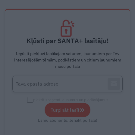
Kļūsti par SANTA+ lasītāju!
Iegūsti piekļuvi labākajam saturam, jaunumiem par Tev
interesējošām tēmām, podkāstiem un citiem jaunumiem
mūsu portālā
piekrītu saņemt jaunumus un piedāvājumus
»
Turpināt lasīt
Esmu abonents. Ienākt portālā!