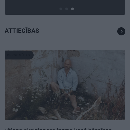
ATTIECĪBAS
PERSONĪBAS
«Mana eksistences forma kopš bērnības –