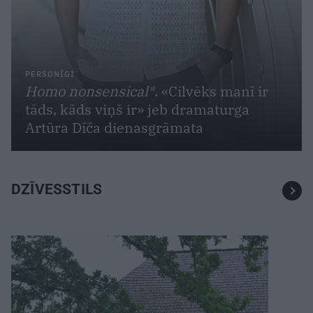
PERSONĪGI
Homo nonsensical*
. «Cilvēks manī ir
tāds, kāds viņš ir» jeb dramaturga
Artūra Dīča dienasgrāmata
DZĪVESSTILS