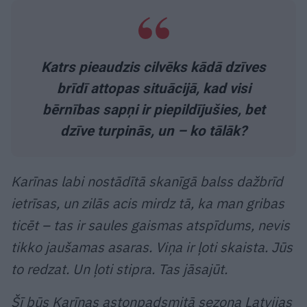
Katrs pieaudzis cilvēks kādā dzīves
brīdī attopas situācijā, kad visi
bērnības sapņi ir piepildījušies, bet
dzīve turpinās, un – ko tālāk?
Karīnas labi nostādītā skanīgā balss dažbrīd
ietrīsas, un zilās acis mirdz tā, ka man gribas
ticēt – tas ir saules gaismas atspīdums, nevis
tikko jaušamas asaras. Viņa ir ļoti skaista. Jūs
to redzat. Un ļoti stipra. Tas jāsajūt.
Šī būs Karīnas astoņpadsmitā sezona Latvijas