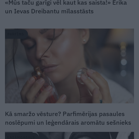
«Mūs taču garīgi vēl kaut kas saista!» Ērika
un Ievas Dreibantu mīlasstāsts
PARFĪMS
Kā smaržo vēsture? Parfimērijas pasaules
noslēpumi un leģendārais aromātu sešnieks
LASĀMGABALS