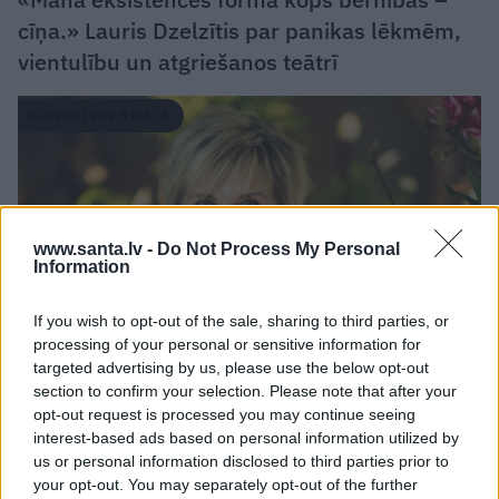
cīņa.» Lauris Dzelzītis par panikas lēkmēm,
vientulību un atgriešanos teātrī
PERSONISKS STĀSTS
www.santa.lv -
Do Not Process My Personal
Information
If you wish to opt-out of the sale, sharing to third parties, or
processing of your personal or sensitive information for
targeted advertising by us, please use the below opt-out
section to confirm your selection. Please note that after your
Diāna Zande: «Man nav kauns atzīt, ka biju
opt-out request is processed you may continue seeing
attiecībās, kurās ļāvu sevi sist»
interest-based ads based on personal information utilized by
us or personal information disclosed to third parties prior to
your opt-out. You may separately opt-out of the further
PERSONĪBAS