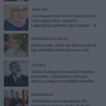
JUBILĀRE
«Ļoti daudzi mani ar šito balto galviņu,
kāda tagad esmu, nepazīst.»
Leģendārajai aktrisei Līgai Liepiņai – 80!
PERSONISKS STĀSTS
Diāna Zande: «Man nav kauns atzīt, ka
biju attiecībās, kurās ļāvu sevi sist»
TEĀTRIS
«Kārlis Auškāps bija absolūti traģiska
personība.» Šķiršanās no Kairišas,
dēliņa zaudējums un pēdējā mīlestība
Inese
PERSONĪBAS
«Sirdslietās nācās iejaukties!» Kā
leģendārais treneris Andris Purkalns