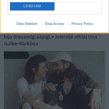
CONFIRM
Data Deletion
Data Access
Privacy Policy
«Attiecības nocirtām no abām pusēm, un tas
bija drausmīgi sāpīgi,» intervijā atklāj Una
Gulbe-Kārkliņa
MĪLASSTĀSTS