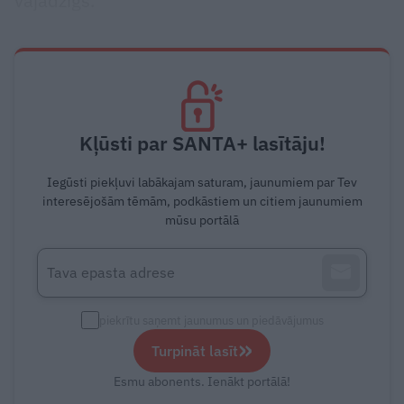
vajadzīgs.
Kļūsti par SANTA+ lasītāju!
Iegūsti piekļuvi labākajam saturam, jaunumiem par Tev
interesējošām tēmām, podkāstiem un citiem jaunumiem
mūsu portālā
piekrītu saņemt jaunumus un piedāvājumus
»
Turpināt lasīt
Esmu abonents. Ienākt portālā!