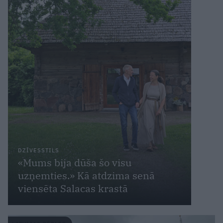
DZĪVESSTILS
«Mums bija dūša šo visu
uzņemties.» Kā atdzima senā
viensēta Salacas krastā