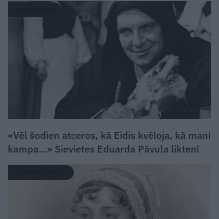
LASĀMGABALS
«Vēl šodien atceros, kā Eidis kvēloja, kā mani
kampa…» Sievietes Eduarda Pāvula liktenī
LEĢENDAS STĀSTS