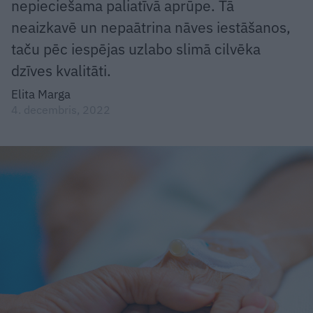
nepieciešama paliatīvā aprūpe. Tā
neaizkavē un nepaātrina nāves iestāšanos,
taču pēc iespējas uzlabo slimā cilvēka
dzīves kvalitāti.
Elita Marga
4. decembris, 2022