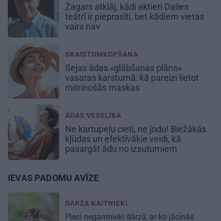
Žagars atklāj, kādi aktieri Dailes
teātrī ir pieprasīti, bet kādiem vietas
vairs nav
SKAISTUMKOPŠANA
Sejas ādas «glābšanas plāns»
vasaras karstumā: kā pareizi lietot
mitrinošās maskas
ĀDAS VESELĪBA
Ne kartupeļu cieti, ne jodu! Biežākās
kļūdas un efektīvākie veidi, kā
pasargāt ādu no izsutumiem
IEVAS PADOMU AVĪZE
DĀRZA KAITNIEKI
Pieci negantnieki dārzā, ar ko jācīnās