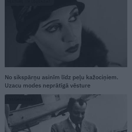
VĒSTURE UN LEĢENDAS
No sikspārņu asinīm līdz peļu kažociņiem.
Uzacu modes neprātīgā vēsture
LASĀMGABALS