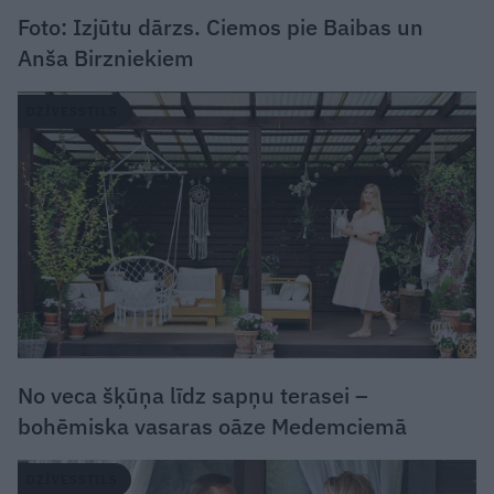
Foto: Izjūtu dārzs. Ciemos pie Baibas un
Anša Birzniekiem
DZĪVESSTILS
No veca šķūņa līdz sapņu terasei –
bohēmiska vasaras oāze Medemciemā
DZĪVESSTILS