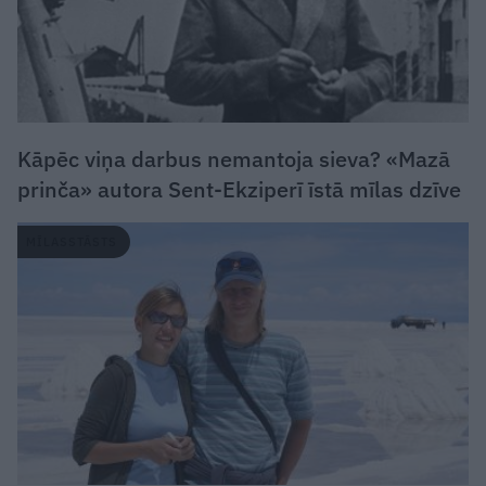
Kāpēc viņa darbus nemantoja sieva? «Mazā
prinča» autora Sent-Ekziperī īstā mīlas dzīve
MĪLASSTĀSTS