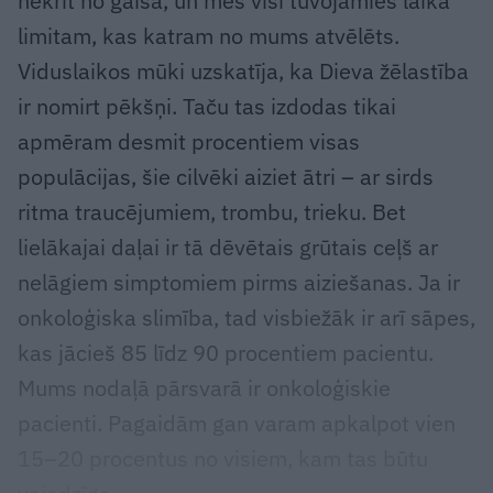
nekrīt no gaisa, un mēs visi tuvojamies laika
limitam, kas katram no mums atvēlēts.
Viduslaikos mūki uzskatīja, ka Dieva žēlastība
ir nomirt pēkšņi. Taču tas izdodas tikai
apmēram desmit procentiem visas
populācijas, šie cilvēki aiziet ātri – ar sirds
ritma traucējumiem, trombu, trieku. Bet
lielākajai daļai ir tā dēvētais grūtais ceļš ar
nelāgiem simptomiem pirms aiziešanas. Ja ir
onkoloģiska slimība, tad visbiežāk ir arī sāpes,
kas jācieš 85 līdz 90 procentiem pacientu.
Mums nodaļā pārsvarā ir onkoloģiskie
pacienti. Pagaidām gan varam apkalpot vien
15–20 procentus no visiem, kam tas būtu