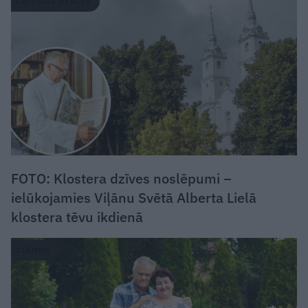
LATVIJAS PĒRLES
FOTO: Klostera dzīves noslēpumi –
ielūkojamies Viļānu Svētā Alberta Lielā
klostera tēvu ikdienā
CIEMOS