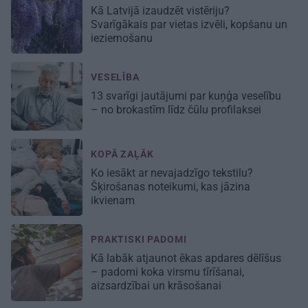
Kā Latvijā izaudzēt vistēriju?
Svarīgākais par vietas izvēli, kopšanu un
ieziemošanu
VESELĪBA
13 svarīgi jautājumi par kuņģa veselību
– no brokastīm līdz čūlu profilaksei
KOPĀ ZAĻĀK
Ko iesākt ar nevajadzīgo tekstilu?
Šķirošanas noteikumi, kas jāzina
ikvienam
PRAKTISKI PADOMI
Kā labāk atjaunot ēkas apdares dēlīšus
– padomi koka virsmu tīrīšanai,
aizsardzībai un krāsošanai