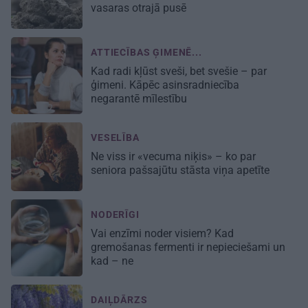
vasaras otrajā pusē
ATTIECĪBAS ĢIMENĒ...
Kad radi kļūst sveši, bet svešie – par
ģimeni. Kāpēc asinsradniecība
negarantē mīlestību
VESELĪBA
Ne viss ir «vecuma niķis» – ko par
seniora pašsajūtu stāsta viņa apetīte
NODERĪGI
Vai enzīmi noder visiem? Kad
gremošanas fermenti ir nepieciešami un
kad – ne
DAIĻDĀRZS