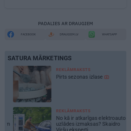
PADALIES AR DRAUGIEM
FACEBOOK
DRAUGIEM.LV
WHATSAPP
SATURA MĀRKETINGS
DEKO DISKUSIJAS
Cik maksā dizainers un –
kāpēc?
MĀJA
troauto
Līga un Ēriks būvē savu sap
idro
māju: Brīdis, kad būvobjektā
ienāk māju izjūta