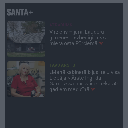
CEĻOJUMA PLĀNS
Draudzeņu ceļojums bez
drāmām: noderīgi padomi
plānošanai un 16 galamērķu
idejas
PERSONĪBAS
sa
Astrologs Andris Račs par tēva
lomu 63 gados: Vēl viena
0
bērniņa piedzimšanu
nodefinēju kā brīnumu!
ATTIECĪBAS
Ko darīt, ja esi kopā ar
pieauguša vīrieša ķermenī
noslēpušos puišeli?