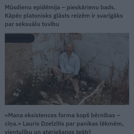
Mūsdienu epidēmija – pieskārienu bads.
Kāpēc platonisks glāsts reizēm ir svarīgāks
par seksuālu tuvību
PERSONĪBAS
«Mana eksistences forma kopš bērnības –
cīņa.» Lauris Dzelzītis par panikas lēkmēm,
vientulību un atgriešanos teātrī