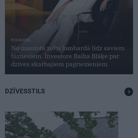
PIEREDZE
No mantotā zelta lombardā līdz saviem
biznesiem. Investore Baiba Blāķe par
dzīves skarbajiem pagriezieniem
DZĪVESSTILS