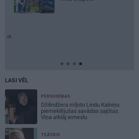
REKLĀMRAKSTS
Matu otrais cēliens
LASI VĒL
PERSONĪBAS
Džilindžera mīļoto Lindu Kalniņu
piemeklējušas savādas sajūtas.
Viņa atklāj iemeslu
TEĀTRIS