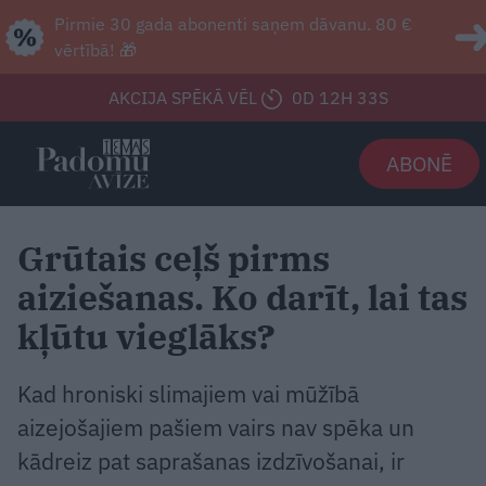
Pirmie 30 gada abonenti saņem dāvanu. 80 €
vērtībā! 🎁
AKCIJA SPĒKĀ VĒL
0D 12H 30S
ABONĒ
Grūtais ceļš pirms
aiziešanas. Ko darīt, lai tas
kļūtu vieglāks?
Kad hroniski slimajiem vai mūžībā
aizejošajiem pašiem vairs nav spēka un
kādreiz pat saprašanas izdzīvošanai, ir