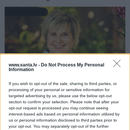
PERSONISKS STĀSTS
www.santa.lv -
Do Not Process My Personal
Information
If you wish to opt-out of the sale, sharing to third parties, or
Diāna Zande: «Man nav kauns atzīt, ka biju
processing of your personal or sensitive information for
attiecībās, kurās ļāvu sevi sist»
targeted advertising by us, please use the below opt-out
section to confirm your selection. Please note that after your
opt-out request is processed you may continue seeing
interest-based ads based on personal information utilized by
PERSONĪBAS
us or personal information disclosed to third parties prior to
your opt-out. You may separately opt-out of the further