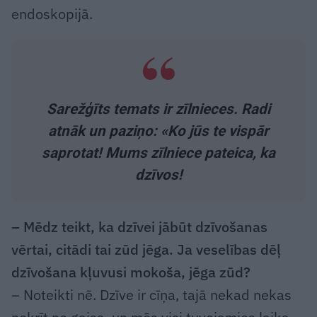
endoskopijā.
Sarežģīts temats ir zīlnieces. Radi
atnāk un paziņo: «Ko jūs te vispār
saprotat! Mums zīlniece pateica, ka
dzīvos!
– Mēdz teikt, ka dzīvei jābūt dzīvošanas
vērtai, citādi tai zūd jēga. Ja veselības dēļ
dzīvošana kļuvusi mokoša, jēga zūd?
– Noteikti nē. Dzīve ir cīņa, tajā nekad nekas