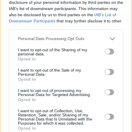
disclosure of your personal information by third parties on the
IAB’s list of downstream participants. This information may
also be disclosed by us to third parties on the
IAB’s List of
Downstream Participants
that may further disclose it to other
third parties.
Personal Data Processing Opt Outs
I want to opt-out of the Sharing of my
personal data.
Opted In
«Ilgi centos saglabāt ģimeni par katru cenu.»
Rožu kolekcionāre Romija atklāti par savām
I want to opt-out of the Sale of my
Personal Data.
dzīves mācībām
Opted In
I want to opt-out of processing my
INTERVIJA
Personal Data for Targeted Advertising.
Opted In
I want to opt-out of Collection, Use,
Retention, Sale, and/or Sharing of my
Personal Data that Is Unrelated with the
Purposes for which it was collected.
Opted In