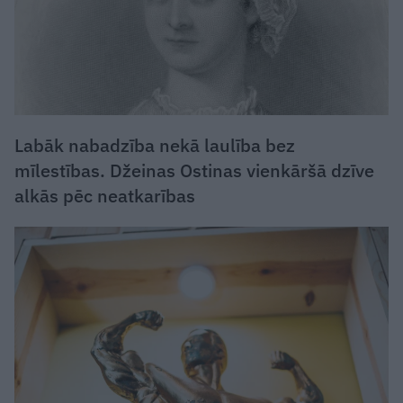
Labāk nabadzība nekā laulība bez
mīlestības. Džeinas Ostinas vienkāršā dzīve
alkās pēc neatkarības