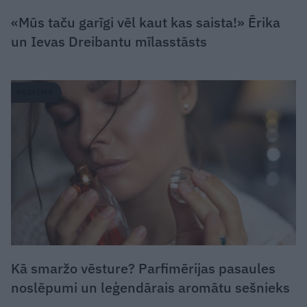
«Mūs taču garīgi vēl kaut kas saista!» Ērika
un Ievas Dreibantu mīlasstāsts
PARFĪMS
Kā smaržo vēsture? Parfimērijas pasaules
noslēpumi un leģendārais aromātu sešnieks