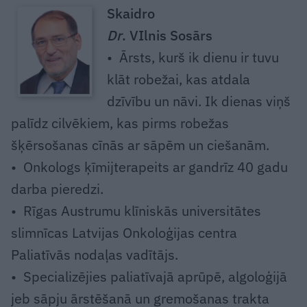
Skaidro
Dr
. VIlnis Sosārs
• Ārsts, kurš ik dienu ir tuvu
klāt robežai, kas atdala
dzīvību un nāvi. Ik dienas viņš
palīdz cilvēkiem, kas pirms robežas
šķērsošanas cīnās ar sāpēm un ciešanām.
• Onkologs ķīmijterapeits ar gandrīz 40 gadu
darba pieredzi.
• Rīgas Austrumu klīniskās universitātes
slimnīcas Latvijas Onkoloģijas centra
Paliatīvās nodaļas vadītājs.
• Specializējies paliatīvajā aprūpē, algoloģijā
jeb sāpju ārstēšanā un gremošanas trakta