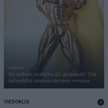
VĪRIŠĶĪBA
Kā definēt vīrišķību 21. gadsimtā? Trīs
sabiedrībā zināmu sieviešu versijas
VIEDOKLIS