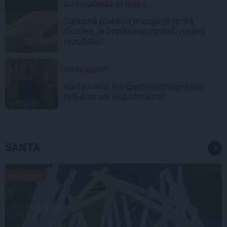
AUTOIMŪNĀS SLIMĪBA...
Sarkanā plakanā mezgliņēde: kā
rīkoties, ja ārstēšana ilgstoši nedod
rezultātu?
NOSKAIDRO
Kad atvilnis jeb gastroezofageālais
reflukss var kļūt bīstams?
SANTA
KULTŪRA