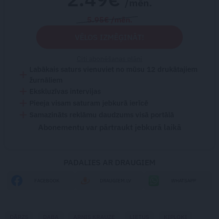
/mēn.
5.95€ /mēn.
VĒLOS IZMĒĢINĀT!
Citi abonēšanas plāni
Labākais saturs vienuviet no mūsu 12 drukātajiem
žurnāliem
Ekskluzīvas intervijas
Pieeja visam saturam jebkurā ierīcē
Samazināts reklāmu daudzums visā portālā
Abonementu var pārtraukt jebkurā laikā
PADALIES AR DRAUGIEM
FACEBOOK
DRAUGIEM.LV
WHATSAPP
DĀRZS
DABA
ARNIS KRAUZE
LIETUS
ĶIPLOKI