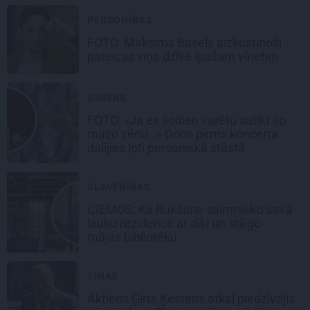
PERSONĪBAS
FOTO: Maksims Busels aizkustinoši
pateicas viņa dzīvē īpašam vīrietim
ĢIMENE
FOTO: «Ja es šodien varētu satikt šo
mazo zēnu…» Dons pirms koncerta
dalījies ļoti personiskā stāstā
SLAVENĪBAS
CIEMOS: Kā Rukšāne saimnieko savā
lauku rezidencē ar dīķi un stilīgo
mājas bibliotēku
ZIŅAS
Aktieris Ģirts Ķesteris atkal piedzīvojis