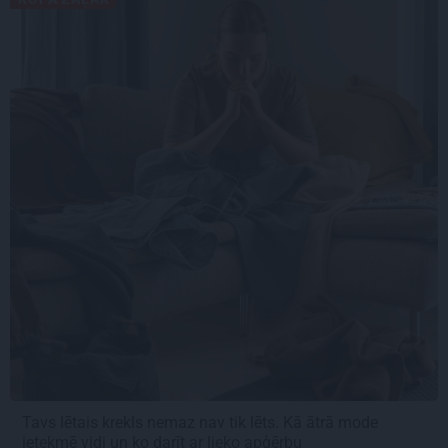
Tavs lētais krekls nemaz nav tik lēts. Kā ātrā mode
ietekmē vidi un ko darīt ar lieko apģērbu