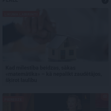
PĒRLE
LIKUMA LABIRINTI
Kad mīlestība beidzas, sākas
«matemātika» – kā nepalikt zaudētājos,
šķirot laulību
PIEREDZE