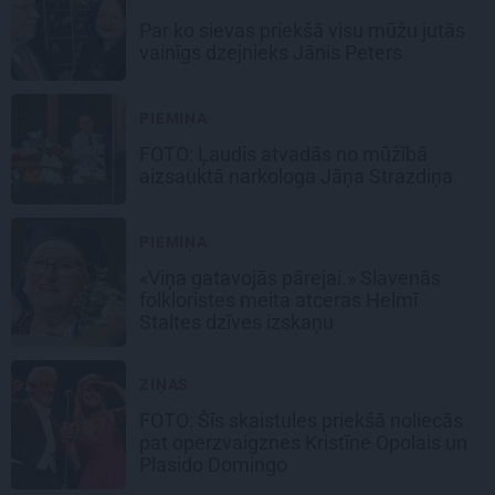
Par ko sievas priekšā visu mūžu jutās
vainīgs dzejnieks Jānis Peters
PIEMIŅA
FOTO: Ļaudis atvadās no mūžībā
aizsauktā narkologa Jāņa Strazdiņa
PIEMIŅA
«Viņa gatavojās pārejai.» Slavenās
folkloristes meita atceras Helmī
Staltes dzīves izskaņu
ZIŅAS
FOTO: Šīs skaistules priekšā noliecās
pat operzvaigznes Kristīne Opolais un
Plasido Domingo