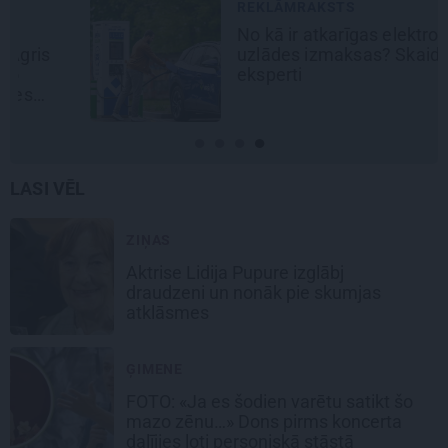
REKLĀMRAKSTS
No kā ir atkarīgas elektroauto
uzlādes izmaksas? Skaidro Viršu
eksperti
LASI VĒL
ZIŅAS
Aktrise Lidija Pupure izglābj
draudzeni un nonāk pie skumjas
atklāsmes
ĢIMENE
FOTO: «Ja es šodien varētu satikt šo
mazo zēnu…» Dons pirms koncerta
dalījies ļoti personiskā stāstā