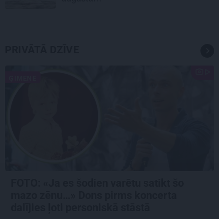
PRIVĀTĀ DZĪVE
ĢIMENE
FOTO: «Ja es šodien varētu satikt šo
mazo zēnu…» Dons pirms koncerta
dalījies ļoti personiskā stāstā