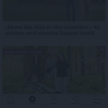
«Mums bija dūša šo visu uzņemties.» Kā
atdzima senā viensēta Salacas krastā
GRIBU DZĪVOT ZAĻĀK
«Dacīt, vai tu vispār ravē?» Kā saskaņā ar
GALVENĀ
KLAUSIES
IENĀC
PADALĪTIES
VAIRĀK