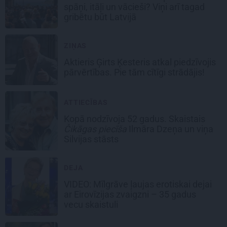
spāņi, itāļi un vācieši? Viņi arī tagad
gribētu būt Latvijā
ZIŅAS
Aktieris Ģirts Ķesteris atkal piedzīvojis
pārvērtības. Pie tām cītīgi strādājis!
ATTIECĪBAS
Kopā nodzīvoja 52 gadus. Skaistais
Čikāgas piecīša
Ilmāra Dzeņa un viņa
Silvijas stāsts
DEJA
VIDEO: Mīlgrāve ļaujas erotiskai dejai
ar Eirovīzijas zvaigzni – 35 gadus
vecu skaistuli