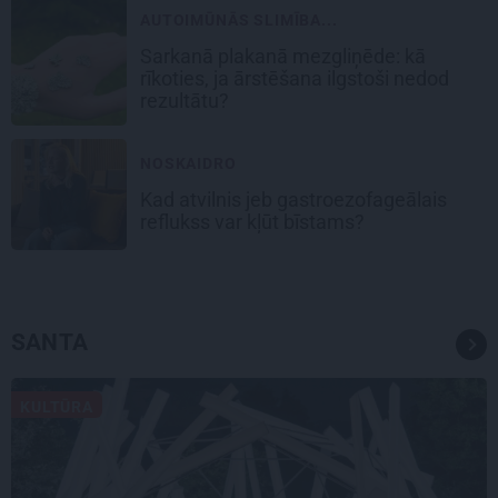
AUTOIMŪNĀS SLIMĪBA...
Sarkanā plakanā mezgliņēde: kā
rīkoties, ja ārstēšana ilgstoši nedod
rezultātu?
NOSKAIDRO
Kad atvilnis jeb gastroezofageālais
reflukss var kļūt bīstams?
SANTA
KULTŪRA