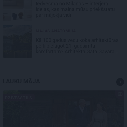
Iedvesma no Milānas – interjera
idejas, kas maina mūsu priekšstatu
par mājokļa vidi
MĀJAS ANATOMIJA
Kā 100 gadus vecu koka arhitektūras
pērli pielāgot 21. gadsimta
komfortam? Arhitekta Gata Gavara
pieredze
LAUKU MĀJA
DZĪVESSTILS