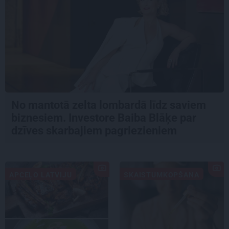
No mantotā zelta lombardā līdz saviem
biznesiem. Investore Baiba Blāķe par
dzīves skarbajiem pagriezieniem
APCEĻO LATVIJU
SKAISTUMKOPŠANA