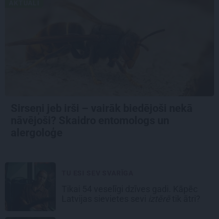
AKTUĀLI
Sirseņi jeb irši – vairāk biedējoši nekā
nāvējoši? Skaidro entomologs un
alergoloģe
TU ESI SEV SVARĪGA
Tikai 54 veselīgi dzīves gadi. Kāpēc
Latvijas sievietes sevi
iztērē
tik ātri?