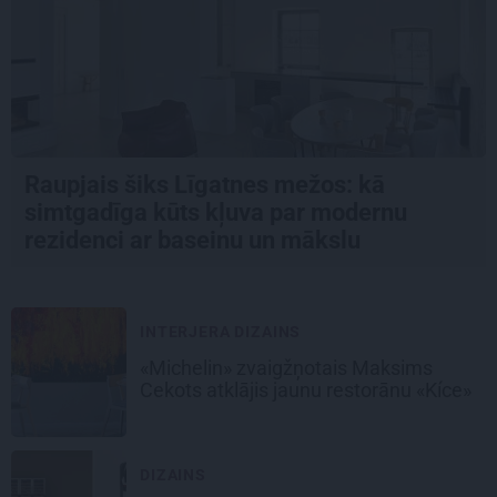
Raupjais šiks Līgatnes mežos: kā
simtgadīga kūts kļuva par modernu
rezidenci ar baseinu un mākslu
INTERJERA DIZAINS
«Michelin» zvaigžņotais Maksims
Cekots atklājis jaunu restorānu «Kíce»
DIZAINS