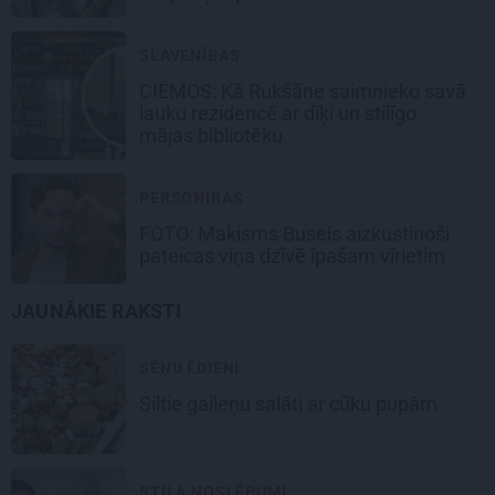
SLAVENĪBAS
CIEMOS: Kā Rukšāne saimnieko savā
lauku rezidencē ar dīķi un stilīgo
mājas bibliotēku
PERSONĪBAS
FOTO: Makisms Busels aizkustinoši
pateicas viņa dzīvē īpašam vīrietim
JAUNĀKIE RAKSTI
SĒŅU ĒDIENI
Siltie gaileņu salāti
ar cūku pupām
STILA NOSLĒPUMI