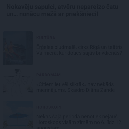
Nokavēju sapulci, atvēru nepareizo čatu
un… nonācu mežā ar priekšnieci!
KULTŪRA
Ērģeles pludmalē, cirks Rīgā un teātris
Valmierā: kur doties šajās brīvdienās?
PĀRDOMĀM
«Citiem iet vēl sliktāk» nav nekāds
mierinājums. Skaidro Diāna Zande
HOROSKOPI
Nekas šajā periodā nenotiek nejauši.
Horoskops visām zīmēm no 6. līdz 12.
augustam