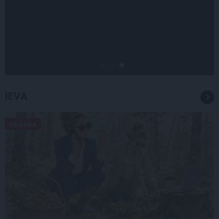
«Nevajag kalnos tēlot varoņus!
Tie ātri noliks pie vietas.»
Alpīnists Atis Plakans, kurš
pieredzējis biedra bojāeju
IEVA
VASARA