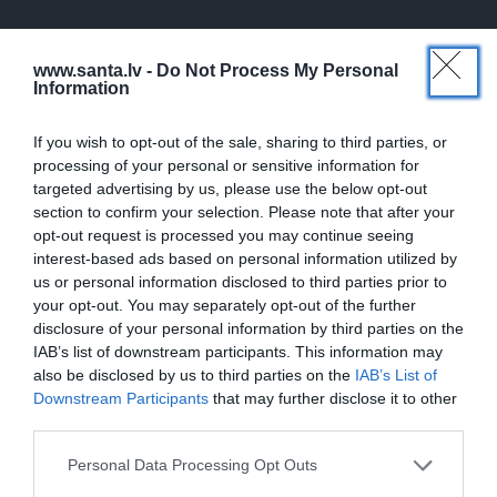
SLAVENĪBAS
www.santa.lv -
Do Not Process My Personal
Information
If you wish to opt-out of the sale, sharing to third parties, or
processing of your personal or sensitive information for
targeted advertising by us, please use the below opt-out
section to confirm your selection. Please note that after your
opt-out request is processed you may continue seeing
interest-based ads based on personal information utilized by
us or personal information disclosed to third parties prior to
CIEMOS: Kā Rukšāne saimnieko savā
your opt-out. You may separately opt-out of the further
lauku rezidencē ar dīķi un stilīgo mājas
disclosure of your personal information by third parties on the
bibliotēku
IAB’s list of downstream participants. This information may
also be disclosed by us to third parties on the
IAB’s List of
Downstream Participants
that may further disclose it to other
third parties.
ZIŅAS
ZIŅAS
Personal Data Processing Opt Outs