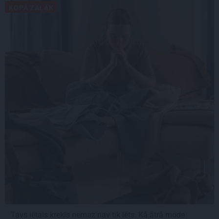
KOPĀ ZAĻĀK
Tavs lētais krekls nemaz nav tik lēts. Kā ātrā mode