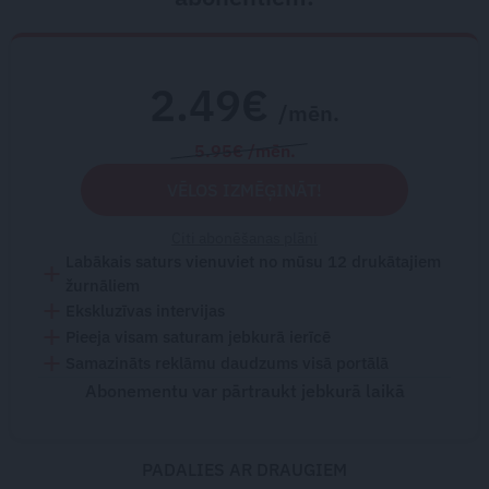
2.49€
/mēn.
5.95€ /mēn.
VĒLOS IZMĒĢINĀT!
Citi abonēšanas plāni
Labākais saturs vienuviet no mūsu 12 drukātajiem
žurnāliem
Ekskluzīvas intervijas
Pieeja visam saturam jebkurā ierīcē
Samazināts reklāmu daudzums visā portālā
Abonementu var pārtraukt jebkurā laikā
PADALIES AR DRAUGIEM