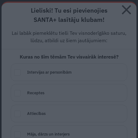
Abonē
Lieliski! Tu esi pievienojies
SANTA+ lasītāju klubam!
RECEPTES
NODERĪGI
JAUNĀKAIS
POPULĀRĀKAIS
Lai labāk piemeklētu tieši Tev visnoderīgāko saturu,
Modele Māra Sleja: Dzīvē
lūdzu, atbildi uz šiem jautājumiem:
mammai esmu teikusi daudz
Kuras no šīm tēmām Tev visvairāk interesē?
traku lietu
Intervijas ar personībām
MĀRA SLEJA
25.05.2021
Receptes
Ineta Meimane
ineta.meimane@santa.lv
Attiecības
Māja, dārzs un interjers