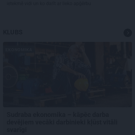
ietekmē vidi un ko darīt ar lieko apģērbu
KLUBS
EKONOMIKA
Sudraba ekonomika – kāpēc darba
devējiem vecāki darbinieki kļūst vitāli
svarīgi