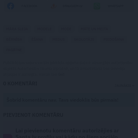
FACEBOOK
DRAUGIEM.LV
WHATSAPP
MĀRA SLEJA
MODELE
MODE
MĀTE UN MEITA
BĒRNĪBA
ĒŠANA
MEDUS
SKOLOTĀJS
PIEDOŠANA
PAGĀTNE
Publikācijas saturs vai tās jebkāda apjoma daļa ir aizsargāts autortiesību
objekts Autortiesību likuma izpratnē, un tā izmantošana bez izdevēja
atļaujas ir aizliegta. Vairāk lasi
šeit
0 KOMENTĀRI
JAUNĀKIE
Šobrīd komentāru nav. Tavs viedoklis būs pirmais!
PIEVIENOT KOMENTĀRU
Lai pievienotu komentāru autorizējies ar
Santa.lv profilu vai kādu no šiem sociālo