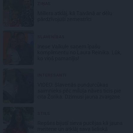
ZIŅAS
Millers atklāj, kā Taivānā ar dēlu
pārdzīvojuši zemestrīci
SLAVENĪBAS
Inese Vaikule saņem īpašu
komplimentu no Laura Reinika. Lūk,
ko viņš pamanījis!
INTERESANTI
VIDEO: Slavenās pundurcūkas
saimnieks pēc mīluļa nāves ticis pie
cita Žorika. Dzimusi jauna zvaigzne
STILS
Repšes bijusī sieva pucējas kā jauna
meitene un atklāj sava lieliskā