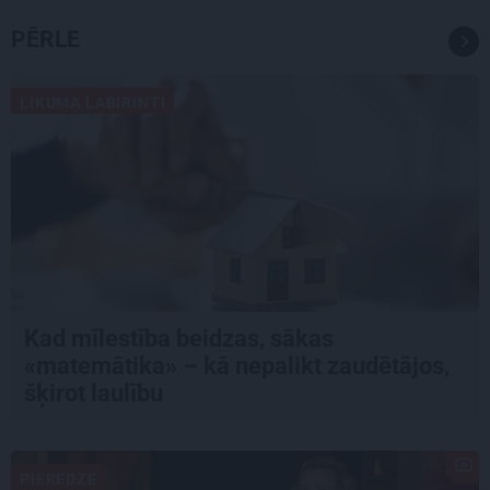
PĒRLE
LIKUMA LABIRINTI
Kad mīlestība beidzas, sākas
«matemātika» – kā nepalikt zaudētājos,
šķirot laulību
PIEREDZE