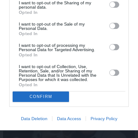
I want to opt-out of the Sharing of my
personal data.
Opted In
I want to opt-out of the Sale of my
Personal Data.
Opted In
I want to opt-out of processing my
Aktieris Ģirts Ķesteris
Aktrise Lidija Pupure
Personal Data for Targeted Advertising.
atkal piedzīvojis
izglābj draudzeni un
Opted In
pārvērtības. Pie tām cītīgi
nonāk pie skumjas
I want to opt-out of Collection, Use,
strādājis!
atklāsmes
Retention, Sale, and/or Sharing of my
Personal Data that Is Unrelated with the
Purposes for which it was collected.
Opted In
ATTIECĪBAS
CONFIRM
Data Deletion
Data Access
Privacy Policy