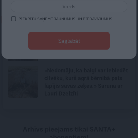
PIEKRĪTU SAŅEMT JAUNUMUS UN PIEDĀVĀJUMUS
NEPALAID GARĀM!
Traģēdija Priekulē: kā bezjēdzīgā
Saglabāt
kautiņā varēja iet bojā cilvēks,
kurš nekad nekonfliktēja?
«Nedomāju, ka baigi var iebiedēt
cilvēku, kurš agrā bērnībā pats
lāpījis savas zeķes.» Saruna ar
Lauri Dzelzīti
Arhīvs pieejams tikai SANTA+
abonentiem!