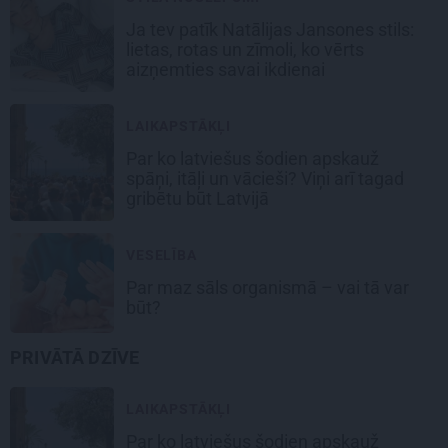
Ja tev patīk Natālijas Jansones stils:
lietas, rotas un zīmoli, ko vērts
aizņemties savai ikdienai
LAIKAPSTĀKĻI
Par ko latviešus šodien apskauž
spāņi, itāļi un vācieši? Viņi arī tagad
gribētu būt Latvijā
VESELĪBA
Par maz sāls organismā – vai tā var
būt?
PRIVĀTĀ DZĪVE
LAIKAPSTĀKĻI
Par ko latviešus šodien apskauž