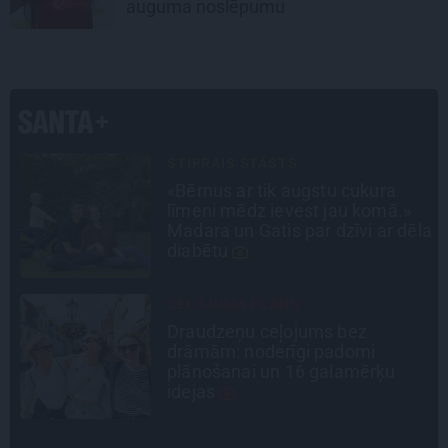
auguma noslēpumu
ATRADUMS
Virziens – jūra: Lauderu
ģimenes bezbēdīgi laiskā miera
la
osta Pūrciemā
DZĪVESSTĀSTS
Stāsts, kas pārspēj kino
scenārijus: Kā Liepājas zēns
Volfs Ruvinskis kļuva par
Meksikas superzvaigzni
INTERVIJA