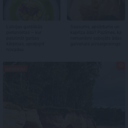
Latvijas gardākās
Sausums, apsārtums un
pieturvietas – kur
kaprīza āda? Pazīmes, ka
palutināt garšas
nemanāmi sabojāts ādas
kārpiņas, apceļojot
galvenais aizsargvairogs
novadus
NODERĪGI