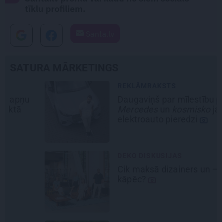
tīklu profiliem.
Santa.lv
SATURA MĀRKETINGS
REKLĀMRAKSTS
Daugaviņš par mīlestību pret
Mercedes
un
kosmisko
jaunā
elektroauto pieredzi
DEKO DISKUSIJAS
Cik maksā dizainers un –
kāpēc?