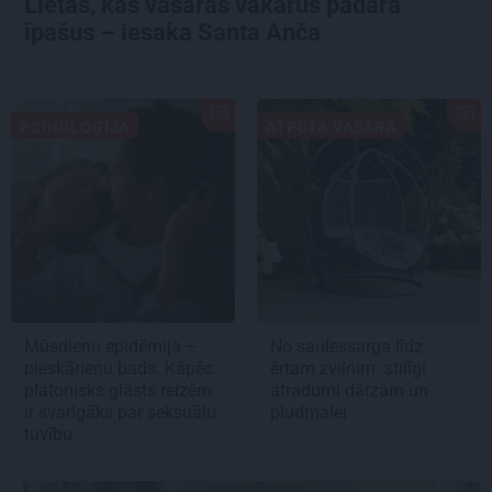
Lietas, kas vasaras vakarus padara
īpašus – iesaka Santa Anča
PSIHOLOĢIJA
ATPŪTA VASARĀ
Mūsdienu epidēmija –
No saulessarga līdz
pieskārienu bads. Kāpēc
ērtam zvilnim: stilīgi
platonisks glāsts reizēm
atradumi dārzam un
ir svarīgāks par seksuālu
pludmalei
tuvību