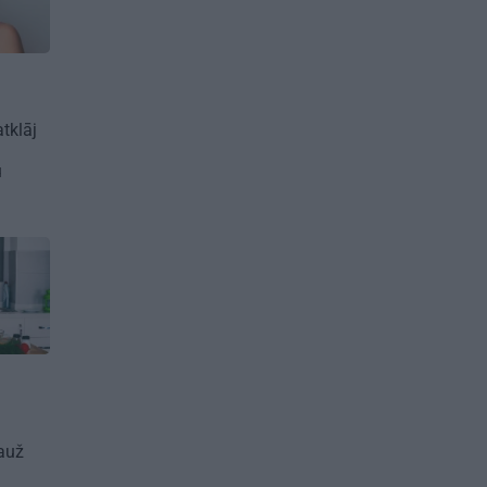
atklāj
u
?
auž