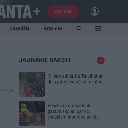
ABONĒ
Skandāls
Ārzemēs
JAUNĀKIE RAKSTI
Millers atklāj, kā Taivānā ar
dēlu pārdzīvojuši zemestrīci
05.2025
Vesels un emocionāli
gatavs skolai: par ko
vecākiem jāparūpējas pirms
mācību gada sākuma