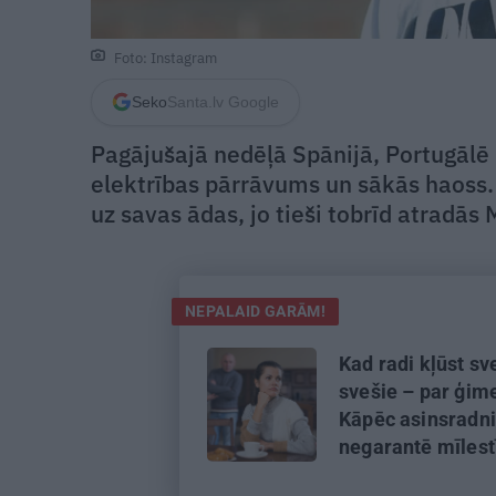
Foto: Instagram
Seko
Santa.lv Google
Pagājušajā nedēļā Spānijā, Portugālē 
elektrības pārrāvums un sākās haoss. L
uz savas ādas, jo tieši tobrīd atradās
NEPALAID GARĀM!
Kad radi kļūst sve
svešie – par ģime
Kāpēc asinsradn
negarantē mīles