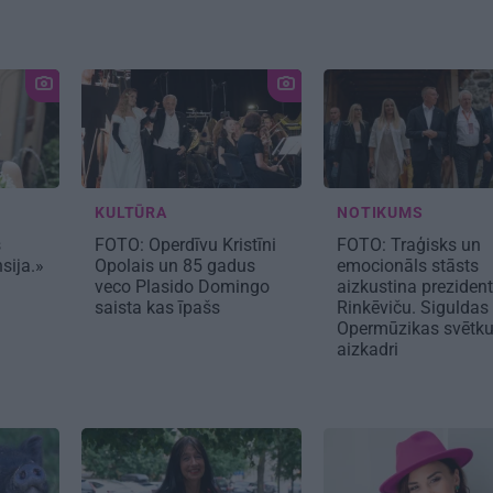
KULTŪRA
NOTIKUMS
s
FOTO: Operdīvu Kristīni
FOTO: Traģisks un
sija.»
Opolais un 85 gadus
emocionāls stāsts
veco Plasido Domingo
aizkustina preziden
saista kas īpašs
Rinkēviču. Siguldas
Opermūzikas svētk
aizkadri