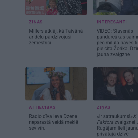
ZIŅAS
INTERESANTI
Millers atklāj, kā Taivānā
VIDEO: Slavenās
ar dēlu pārdzīvojuši
pundurcūkas saim
zemestrīci
pēc mīluļa nāves ti
pie cita Žorika. Dz
jauna zvaigzne
ATTIECĪBAS
ZIŅAS
Radio dīva Ieva Dzene
«Ir satraukums!»
X
neparastā veidā meklē
Faktora
zvaigznei 
sev vīru
Rugājam lieli jaun
privātajā dzīvē