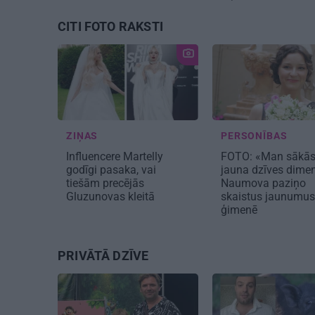
CITI FOTO RAKSTI
ZIŅAS
PERSONĪBAS
Influencere Martelly
FOTO: «Man sākā
godīgi pasaka, vai
jauna dzīves dimen
tiešām precējās
Naumova paziņo
Gluzunovas kleitā
skaistus jaunumus
ģimenē
PRIVĀTĀ DZĪVE