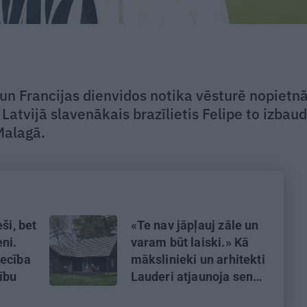
un Francijas dienvidos notika vēsturē nopietn
atvijā slavenākais brazīlietis Felipe to izbaud
 Malagā.
ši, bet
«Te nav jāpļauj zāle un
ni.
varam būt laiski.» Kā
iecība
mākslinieki un arhitekti
tību
Lauderi atjaunoja senu
zvejniekmāju