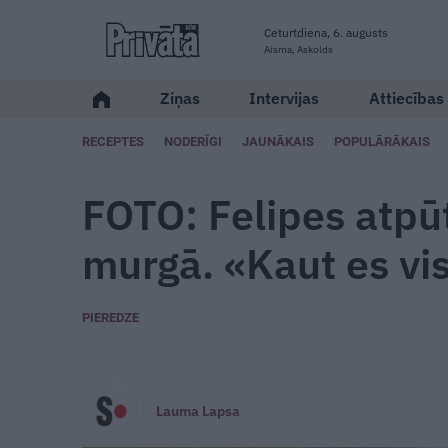
Ceturtdiena, 6. augusts
Aisma, Askolds
Ziņas
Intervijas
Attiecības
RECEPTES
NODERĪGI
JAUNĀKAIS
POPULĀRĀKAIS
FOTO: Felipes atpū
murgā. «Kaut es vi
PIEREDZE
Lauma Lapsa