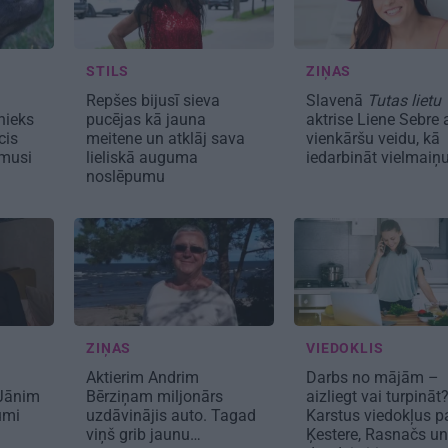
STILS
ZIŅAS
Repšes bijusī sieva
Slavenā
Tutas lietu
nieks
pucējas kā jauna
aktrise Liene Sebre 
cis
meitene un atklāj sava
vienkāršu veidu, kā
imusi
lieliskā auguma
iedarbināt vielmaiņ
noslēpumu
ZIŅAS
VIEDOKLIS
Aktierim Andrim
Darbs no mājām –
Jānim
Bērziņam miljonārs
aizliegt vai turpināt
umi
uzdāvinājis auto. Tagad
Karstus viedokļus p
viņš grib jaunu…
Ķestere, Rasnačs un