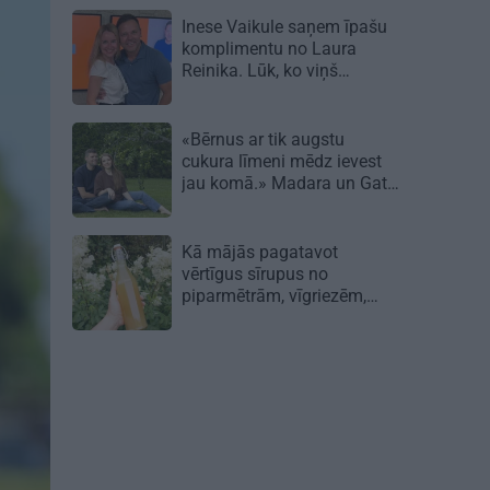
Inese Vaikule saņem īpašu
komplimentu no Laura
Reinika. Lūk, ko viņš
pamanījis!
«Bērnus ar tik augstu
cukura līmeni mēdz ievest
jau komā.» Madara un Gatis
par dzīvi ar dēla diabētu
Kā mājās pagatavot
vērtīgus sīrupus no
piparmētrām, vīgriezēm,
rozēm un citiem augiem