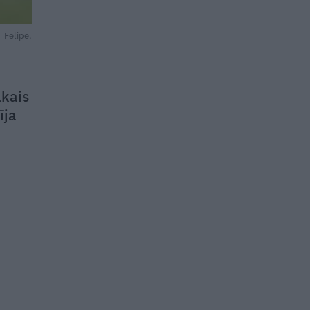
Felipe.
ākais
īja