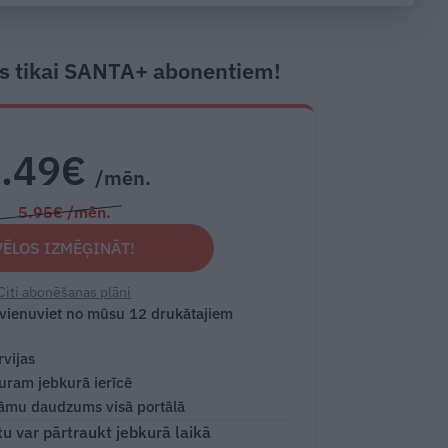
s tikai SANTA+ abonentiem!
2.49€
/mēn.
5.95€ /mēn.
VĒLOS IZMĒĢINĀT!
Citi abonēšanas plāni
 vienuviet no mūsu 12 drukātajiem
rvijas
turam jebkurā ierīcē
āmu daudzums visā portālā
 var pārtraukt jebkurā laikā