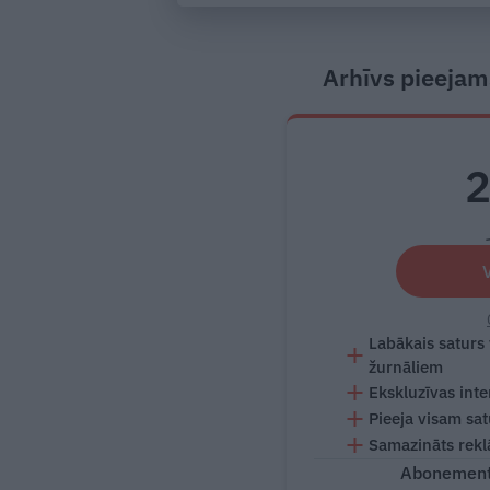
Arhīvs pieejam
Labākais saturs
žurnāliem
Ekskluzīvas inte
Pieeja visam sa
Samazināts rekl
Abonementu