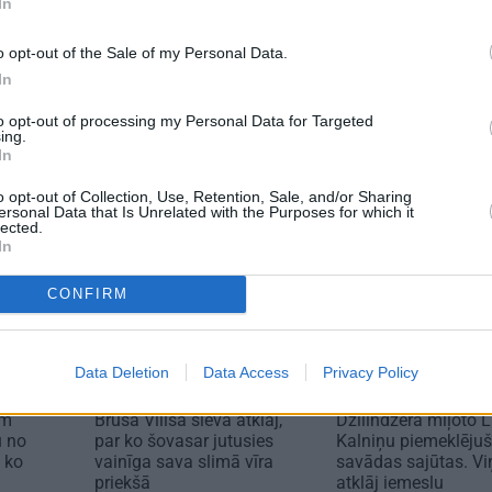
In
TS
REKLĀMRAKSTS
REKLĀMRA
cēliens
Škoda maina spēles
No kā ir at
o opt-out of the Sale of my Personal Data.
noteikumus: iepazīsti
elektroaut
In
pilsētas elektroauto
izmaksas?
Epiq
Viršu eksp
to opt-out of processing my Personal Data for Targeted
ing.
In
o opt-out of Collection, Use, Retention, Sale, and/or Sharing
ersonal Data that Is Unrelated with the Purposes for which it
lected.
In
CONFIRM
Data Deletion
Data Access
Privacy Policy
VESELĪBA
PERSONĪBAS
em
Brūsa Vilisa sieva atklāj,
Džilindžera mīļoto 
u no
par ko šovasar jutusies
Kalniņu piemeklēju
 ko
vainīga sava slimā vīra
savādas sajūtas. Vi
priekšā
atklāj iemeslu