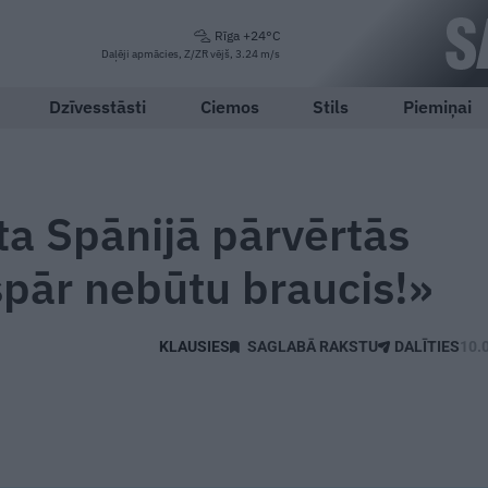
Rīga +24°C
Daļēji apmācies, Z/ZR vējš, 3.24 m/s
Dzīvesstāsti
Ciemos
Stils
Piemiņai
ta Spānijā pārvērtās
spār nebūtu braucis!»
SAGLABĀ RAKSTU
DALĪTIES
10.