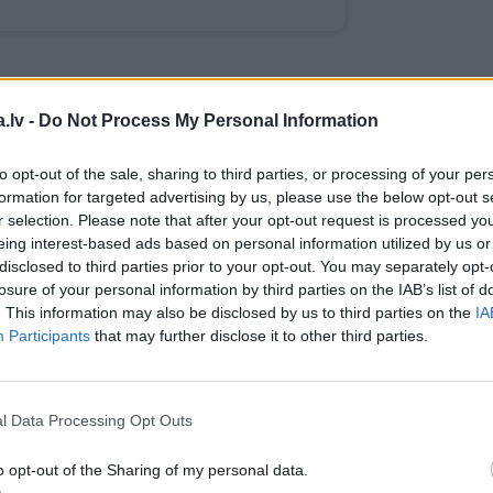
WHATSAPP
.lv -
Do Not Process My Personal Information
to opt-out of the sale, sharing to third parties, or processing of your per
formation for targeted advertising by us, please use the below opt-out s
ELEKTRĪBA
r selection. Please note that after your opt-out request is processed y
eing interest-based ads based on personal information utilized by us or
 aizsargāts autortiesību objekts Autortiesību likuma izpratnē, un tā
rāk lasi
šeit
disclosed to third parties prior to your opt-out. You may separately opt-
losure of your personal information by third parties on the IAB’s list of
. This information may also be disclosed by us to third parties on the
IA
Participants
that may further disclose it to other third parties.
l Data Processing Opt Outs
o opt-out of the Sharing of my personal data.