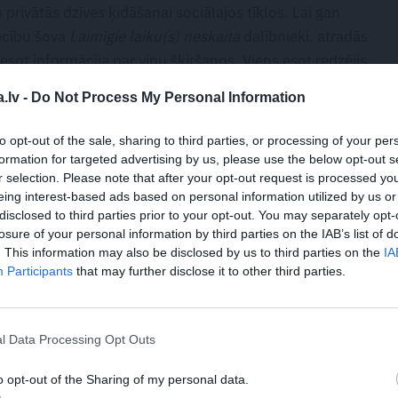
 privātās dzīves ķidāšanai sociālajos tīklos. Lai gan
iecību šova
Laimīgie laiku(s) neskaita
dalībnieki, atradās
 esot informācija par viņu šķiršanos. Viens esot redzējis
 cits – Leldi bez saderināšanās gredzena.
.lv -
Do Not Process My Personal Information
go Toro nosūtīto ziņu publicēja
Instagram
.
to opt-out of the sale, sharing to third parties, or processing of your per
formation for targeted advertising by us, please use the below opt-out s
r selection. Please note that after your opt-out request is processed y
eing interest-based ads based on personal information utilized by us or
disclosed to third parties prior to your opt-out. You may separately opt-
s publiskot nepārbaudītu informāciju?
losure of your personal information by third parties on the IAB’s list of
. This information may also be disclosed by us to third parties on the
IA
Participants
that may further disclose it to other third parties.
u pārējo, ko esi sarakstījis. Beidz bojāt savu
redzentiņu, kas aizvien mirdzot aktrises pirkstā. «Lai
lde.
l Data Processing Opt Outs
o opt-out of the Sharing of my personal data.