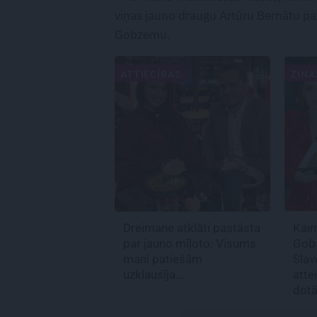
viņas jauno draugu Artūru Bernātu paz
Gobzemu.
ATTIECĪBAS
ZIŅA
Dreimane atklāti pastāsta
Kaim
par jauno mīļoto: Visums
Gobz
mani patiešām
Slav
uzklausīja…
atte
dotā