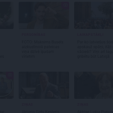
PERSONĪBAS
LAIKAPSTĀKĻI
FOTO: Maksims Busels
Par ko latviešus šod
aizkustinoši pateicas
apskauž spāņi, itāļi
viņa dzīvē īpašam
vācieši? Viņi arī tag
tes
vīrietim
gribētu būt Latvijā
ZIŅAS
ZIŅAS
ne
Aktieris Ģirts Ķesteris
Aktrise Lidija Pupur