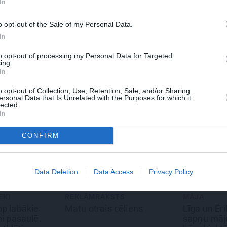
In
WHATSAPP
o opt-out of the Sale of my Personal Data.
In
REIMANE
AKTRISE
to opt-out of processing my Personal Data for Targeted
ing.
In
 aizsargāts autortiesību objekts Autortiesību likuma izpratnē, un tā
rāk lasi
šeit
o opt-out of Collection, Use, Retention, Sale, and/or Sharing
ersonal Data that Is Unrelated with the Purposes for which it
lected.
In
CONFIRM
Data Deletion
Data Access
Privacy Policy
TS
MĀJA
REKLĀMRA
cēliens
Līga un Ēriks būvē savu
Škoda mai
sapņu māju: Brīdis, kad
noteikumus