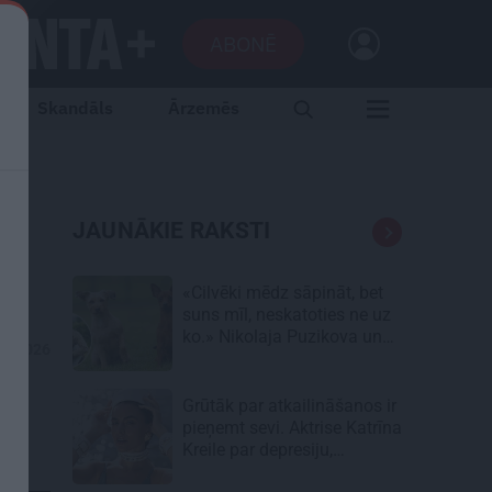
ABONĒ
Skandāls
Ārzemēs
JAUNĀKIE RAKSTI
«Cilvēki mēdz sāpināt, bet
suns mīl, neskatoties ne uz
ko.» Nikolaja Puzikova un
05.2026
sievas Gitas mīlules – Faira
un Late
Grūtāk par atkailināšanos ir
pieņemt sevi. Aktrise Katrīna
Kreile par depresiju,
mobingu un ceļu līdz