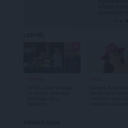
Agris Ķipurs atklāti par
militāro biznesu,
spriedzi un dzīves
draivu
LASI VĒL
PIEMIŅA
ZIŅAS
FOTO: Ļaudis atvadās
Slavenā
Tutas liet
no mūžībā aizsauktā
aktrise Liene Sebre
narkologa Jāņa
vienkāršu veidu, kā
Strazdiņa
iedarbināt vielmai
PRIVĀTĀ DZĪVE