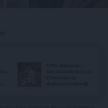
ēt!
FOTO: Iedvesmai –
la.»
Ilzes un Valda dārzs ar
27 laternām un
z
skujkoku bumbām
ā mīla ir galā,» sestdien par aktrisi Leldi Dreimani un