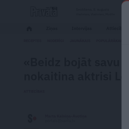
Sestdiena, 8. augusts
Vladislava, Vladislavs, Mudīte
Ziņas
Intervijas
Attiecības
RECEPTES
NODERĪGI
JAUNĀKAIS
POPULĀRĀKAIS
«Beidz bojāt savu
nokaitina aktrisi L
ATTIECĪBAS
Marta Kalniņa-Avotiņa
portals@santa.lv