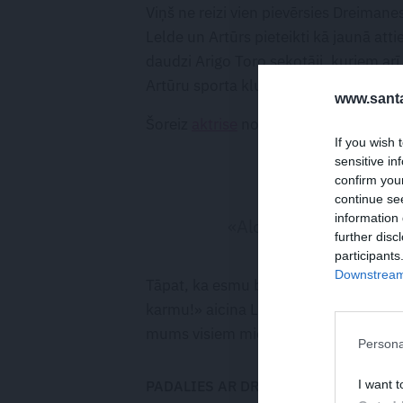
Viņš ne reizi vien pievērsies Dreimanes
Lelde un Artūrs pieteikti kā jaunā att
daudzi Arigo Toro sekotāji, kuriem arī
Artūru sporta klubā ar kādu blondīni,
www.santa
Šoreiz
aktrise
nolēma atbildēt, un Ari
If you wish 
sensitive in
confirm you
continue se
information 
«Aldi, tev nav apnici
further disc
participants
Downstream 
Tāpat, ka esmu bērniņa gaidībās un vis
karmu!» aicina Lelde un parāda savu g
mums visiem mierīgs prāts,» novēl Le
Persona
I want t
PADALIES AR DRAUGIEM