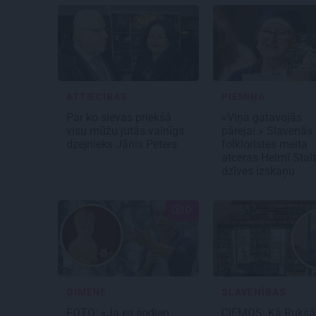
ATTIECĪBAS
PIEMIŅA
Par ko sievas priekšā
«Viņa gatavojās
visu mūžu jutās vainīgs
pārejai.» Slavenās
dzejnieks Jānis Peters
folkloristes meita
atceras Helmī Stal
dzīves izskaņu
ĢIMENE
SLAVENĪBAS
FOTO: «Ja es šodien
CIEMOS: Kā Rukšā