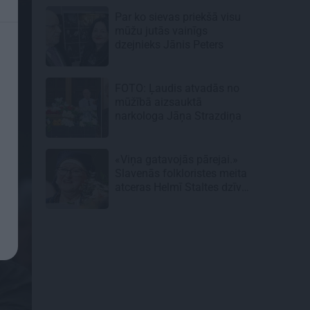
lielajām lomām
Par ko sievas priekšā visu
mūžu jutās vainīgs
dzejnieks Jānis Peters
FOTO: Ļaudis atvadās no
mūžībā aizsauktā
narkologa Jāņa Strazdiņa
«Viņa gatavojās pārejai.»
Slavenās folkloristes meita
atceras Helmī Staltes dzīves
izskaņu