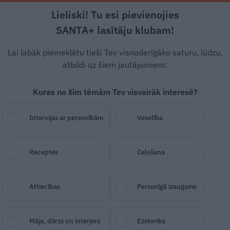
Lieliski! Tu esi pievienojies
Rīga +15°C
Mākoņains, R vējš, 0.89 m/s
SANTA+ lasītāju klubam!
Dzīvesstāsti
Ciemos
Stils
Piemiņai
Lai labāk piemeklētu tieši Tev visnoderīgāko saturu, lūdzu,
atbildi uz šiem jautājumiem:
Kuras no šīm tēmām Tev visvairāk interesē?
 karmu!» Gobzems
Intervijas ar personībām
Veselība
eldi Dreimani
Receptes
Ceļošana
SAGLABĀ RAKSTU
DALĪTIES
09.
Attiecības
Personīgā izaugsme
Māja, dārzs un interjers
Ezoterika