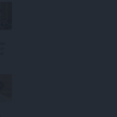
ien
 un
ad
e