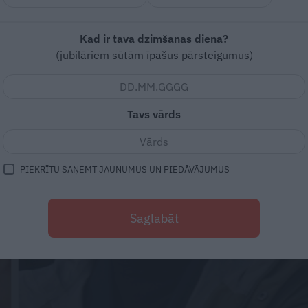
Kad ir tava dzimšanas diena?
(jubilāriem sūtām īpašus pārsteigumus)
Tavs vārds
PIEKRĪTU SAŅEMT JAUNUMUS UN PIEDĀVĀJUMUS
Saglabāt