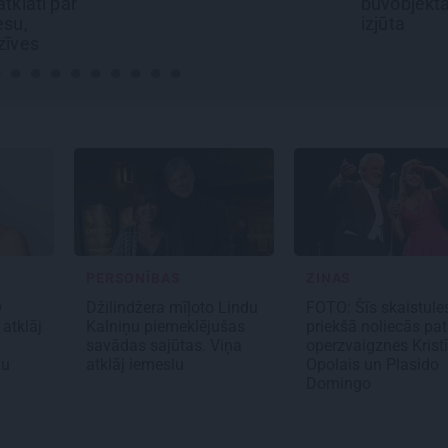
būvobjektā ienāk māju
pilsētas e
izjūta
Epiq
PERSONĪBAS
ZIŅAS
u
Džilindžera mīļoto Lindu
FOTO: Šīs skaistule
 atklāj
Kalniņu piemeklējušas
priekšā noliecās pat
savādas sajūtas. Viņa
operzvaigznes Krist
ņu
atklāj iemeslu
Opolais un Plasido
Domingo