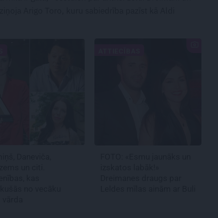
iņoja Arigo Toro, kuru sabiedrība pazīst kā Aldi
S
ATTIECĪBAS
iņš, Daneviča,
FOTO: «Esmu jaunāks un
ems un citi.
izskatos labāk!»
enības, kas
Dreimanes draugs par
ikušās no vecāku
Leldes mīlas ainām ar Buli
 vārda