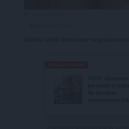
Foto: Picture Agency
Seko
Santa.lv Google
Aktrise Lelde Dreimane negrasās klus
NEPALAID GARĀM!
FOTO: «Sievietes
ķermenis ir māks
No bērnības
kompleksiem līd
brīvībai kameras
priekšā – aktrise
Katrīna Kreile
«Pie manis ir atnākušas klačas, ka liel