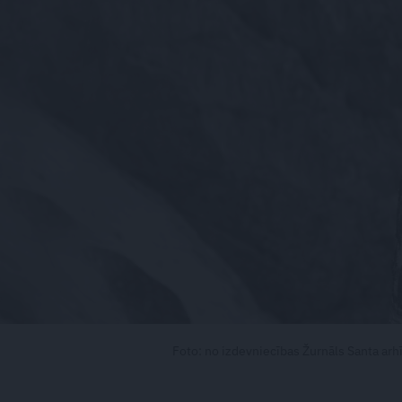
Foto: no izdevniecības Žurnāls Santa arh