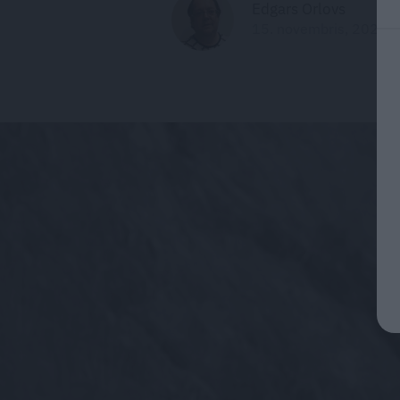
Edgars Orlovs
15. novembris, 2021