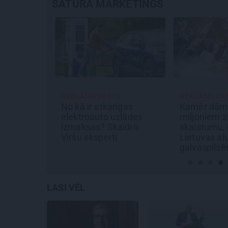
SATURA MĀRKETINGS
S
REKLĀMRAKSTS
REKLĀMRAK
ēliens
No kā ir atkarīgas
Kamēr dām
elektroauto uzlādes
miljoniem z
izmaksas? Skaidro
skaistumu, 
Viršu eksperti
Lietuvas alu
galvaspilsē
LASI VĒL