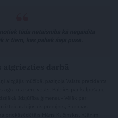
notiek tāda netaisnība kā negaidīta
k ir tiem, kas paliek šajā pusē.
s atgriezties darbā
šņi aizgājis mūžībā, paziņoja Valsts prezidents
s agrā rītā sēru vēsts. Paldies par kalpošanu
isdziļākā līdzjūtība ģimenei.» Vēlāk par
 izteicās bijušais premjers, Saeimas
as priekšsēdētājs Māris Kučinskis. «Jānim