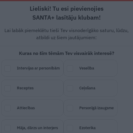
Lieliski! Tu esi pievienojies
Reklāmraksti
Slavenības
Sekss un attiecības
SANTA+ lasītāju klubam!
Lai labāk piemeklētu tieši Tev visnoderīgāko saturu, lūdzu,
atbildi uz šiem jautājumiem:
ita – ļaunākais jau ir 
Kuras no šīm tēmām Tev visvairāk interesē?
 Maizīša nāve
Intervijas ar personībām
Veselība
us pēc 60. jubilejas naktī uz 11. no
Receptes
Ceļošana
as biroja direktors, bijušais ģenerālp
ziņa padomnieks nacionālās drošības
Attiecības
Personīgā izaugsme
Māja, dārzs un interjers
Ezoterika