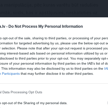
ska manipulācija, pēc kuras varētu būt radušies
camāk, sirds, kas ir apstājusies, neskatoties uz
ija ticis galā ar savām veselības problēmām,»
.lv -
Do Not Process My Personal Information
inskis. Beidzamajos mēnešos tās bija saistītas
nis ilgstoši nav varējis saārstēt. Jūlijā,
to opt-out of the sale, sharing to third parties, or processing of your per
kurora Jāņa Skrastiņa bēres, Maizītis
formation for targeted advertising by us, please use the below opt-out s
r selection. Please note that after your opt-out request is processed y
bija pārcietis vairākas potītes operācijas, un
eing interest-based ads based on personal information utilized by us or
au ir aiz muguras, un viņš varētu pilnvērtīgi
disclosed to third parties prior to your opt-out. You may separately opt-
losure of your personal information by third parties on the IAB’s list of
ajā nedēļā apstiprināja arī Kučinskis: «Vēl
. This information may also be disclosed by us to third parties on the
IA
nieku, gaidījām viņu oficiāli atgriežamies.
Participants
that may further disclose it to other third parties.
l Data Processing Opt Outs
o opt-out of the Sharing of my personal data.