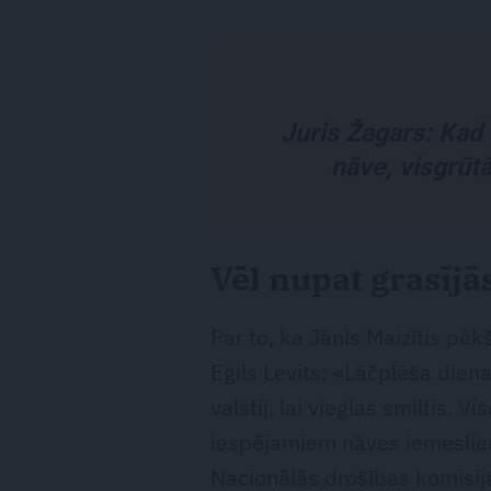
Juris Žagars: Kad 
nāve, visgrūtā
Vēl nupat grasījā
Par to, ka Jānis Maizītis pēk
Egils Levits: «Lāčplēša diena
valstij, lai vieglas smiltis. V
iespējamiem nāves iemesliem
Nacionālās drošības komisij