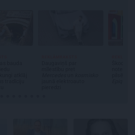
STS
REKLĀMRAKSTS
REKLĀMR
as bauda
Daugaviņš par
Škoda ma
iedu
mīlestību pret
noteikumu
kungi atklāj
Mercedes
un
kosmisko
pilsētas 
s tradīciju
jaunā elektroauto
Epiq
tu
pieredzi