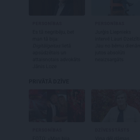
PERSONĪBAS
PERSONĪBAS
Es tā negribēju, bet
Jurģis Liepnieks
man tā bija:
intervē Lauri Dzelzīti
Digitālgeitas
lietā
Jau no bērnu dienā
apsūdzētais un
jutos absolūti
attaisnotais advokāts
neaizsargāts
Jānis Loze
PRIVĀTĀ DZĪVE
PERSONĪBAS
DZĪVESSTĀSTS
FOTO: «Man bija
Viņa dēļ dāmas