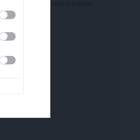
pieredzējis biedra bojāeju