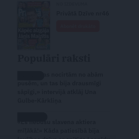
NO IZDEVUMA
Privātā Dzīve nr46
Abonēt drukāto
Populāri raksti
«Attiecības nocirtām no abām
INTERVIJA
pusēm, un tas bija drausmīgi
sāpīgi,» intervijā atklāj Una
Gulbe-Kārkliņa
SLAVENĪBAS
«Es nebūšu slavena aktiera
mīļākā!» Kāda patiesībā bija