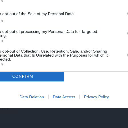
 SANTA+ lasītāju!
In
aturam, jaunumiem par Tev interesējošām
o opt-out of the Sale of my Personal Data.
 citiem jaunumiem mūsu portālā
In
to opt-out of processing my Personal Data for Targeted
ing.
In
emt jaunumus un piedāvājumus
o opt-out of Collection, Use, Retention, Sale, and/or Sharing
ersonal Data that Is Unrelated with the Purposes for which it
»
lected.
pināt lasīt
In
ents. Ienākt portālā!
CONFIRM
Data Deletion
Data Access
Privacy Policy
TSAPP