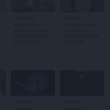
PERSONĪBAS
SĒRU VĒSTS
Kvantu fizikas
Sēru vēsts: Meksikā
:
profesors Vjačeslavs
miris populārais
m
Kaščejevs: Tagad es
mūzikas apskatnieks
kļūstu dusmīgs!
Klāss Vāvere
HOROSKOPI
HOROSKOPI
Horoskops
Horoskops 24.