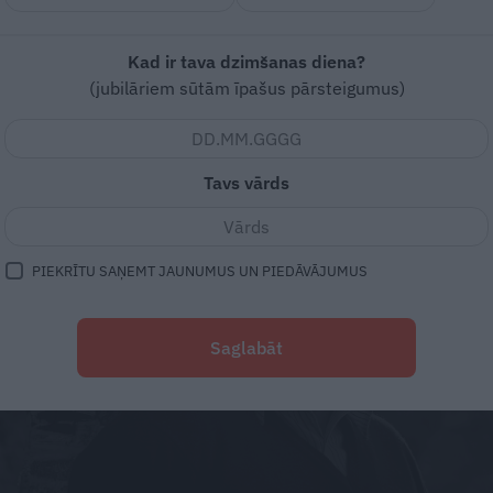
Kad ir tava dzimšanas diena?
(jubilāriem sūtām īpašus pārsteigumus)
Tavs vārds
PIEKRĪTU SAŅEMT JAUNUMUS UN PIEDĀVĀJUMUS
Saglabāt