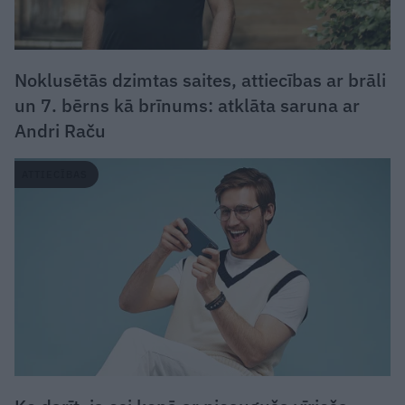
Noklusētās dzimtas saites, attiecības ar brāli
un 7. bērns kā brīnums: atklāta saruna ar
Andri Raču
ATTIECĪBAS