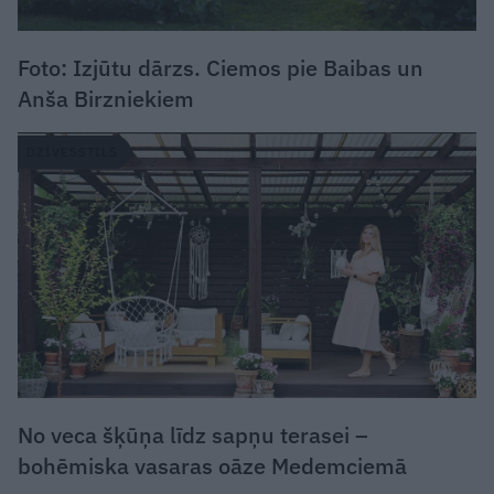
Foto: Izjūtu dārzs. Ciemos pie Baibas un
Anša Birzniekiem
DZĪVESSTILS
No veca šķūņa līdz sapņu terasei –
bohēmiska vasaras oāze Medemciemā