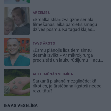
ĀRZEMĒS
«Smalkā stila» zvaigzne seriāla
filmēšanas laikā pārcietis smagu
dzīves posmu. Kā tagad klājas
Emetam?
TAVS ĀRSTS
«Esmu plānojis līdz tiem simtu
desmit izvilkt.» Ar mikroķirurga
precizitāti un lauku rūdījumu – acu
ārsts Juris Vanags
AUTOIMŪNĀS SLIMĪBA...
Sarkanā plakanā mezgliņēde: kā
rīkoties, ja ārstēšana ilgstoši nedod
rezultātu?
IEVAS VESELĪBA