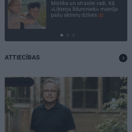
«Var teikt, ka jūra bija tā, kas
mūs
paņēma
.» Lauderu
ģimenes izlolotās
Ainavas
Miķeļtornī
ATTIECĪBAS
PERSONĪBAS