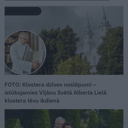
LATVIJAS PĒRLES
FOTO: Klostera dzīves noslēpumi –
ielūkojamies Viļānu Svētā Alberta Lielā
klostera tēvu ikdienā
CIEMOS