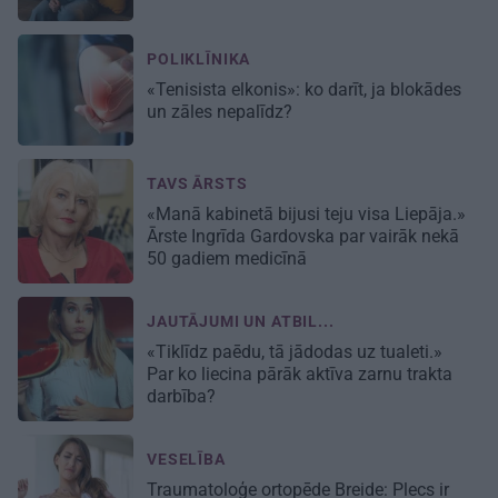
POLIKLĪNIKA
«Tenisista elkonis»: ko darīt, ja blokādes
un zāles nepalīdz?
TAVS ĀRSTS
«Manā kabinetā bijusi teju visa Liepāja.»
Ārste Ingrīda Gardovska par vairāk nekā
50 gadiem medicīnā
JAUTĀJUMI UN ATBIL...
«Tiklīdz paēdu, tā jādodas uz tualeti.»
Par ko liecina pārāk aktīva zarnu trakta
darbība?
VESELĪBA
Traumatoloģe ortopēde Breide: Plecs ir