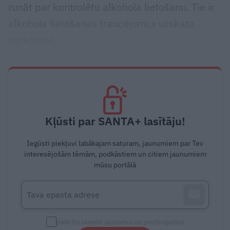
runāt par kontrolētu alkohola lietošanu. Tie ir
alkohola lietošanas traucējumi,» uzskata
narkoloģe.
Kļūsti par SANTA+ lasītāju!
Iegūsti piekļuvi labākajam saturam, jaunumiem par Tev
interesējošām tēmām, podkāstiem un citiem jaunumiem
mūsu portālā
piekrītu saņemt jaunumus un piedāvājumus