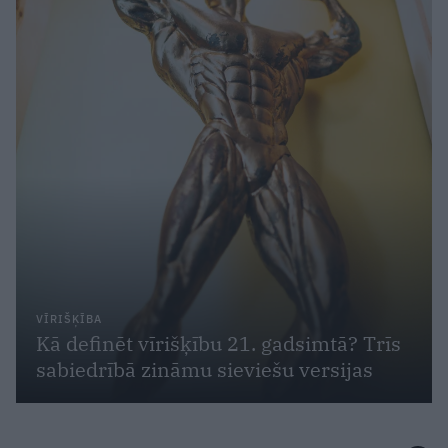
VĪRIŠĶĪBA
Kā definēt vīrišķību 21. gadsimtā? Trīs
sabiedrībā zināmu sieviešu versijas