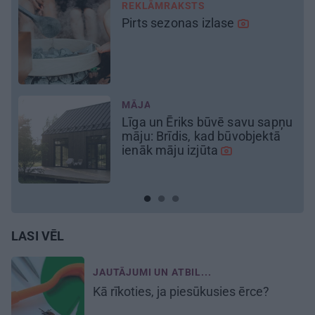
DEKO DISKUSIJAS
Cik maksā dizainers un –
kāpēc?
BŪVĒJAM NO JAUNA
u
Būvējam koka māju Siguldā:
sienu un griestu apdares
risinājumi, grīdas segumi un
pagalma bruģēšana
LASI VĒL
JAUTĀJUMI UN ATBIL...
Kā rīkoties, ja
piesūkusies ērce?