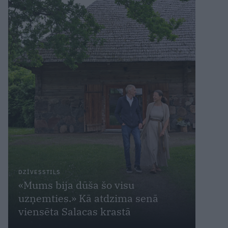
DZĪVESSTILS
«Mums bija dūša šo visu
uzņemties.» Kā atdzima senā
viensēta Salacas krastā