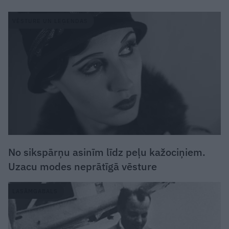
VĒSTURE UN LEĢENDAS
No sikspārņu asinīm līdz peļu kažociņiem.
Uzacu modes neprātīgā vēsture
LASĀMGABALS