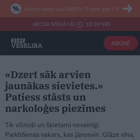
Svinam kopā! Lasi SANTA+ 7 mēn. par 7 €
AKCIJA SPĒKĀ VĒL
1D 0H 56S
ABONĒ
«Dzert sāk arvien
jaunākas sievietes.»
Patiess stāsts un
narkoloģes piezīmes
Tik vilinoši un šķietami nevainīgi.
Piektdienas vakars, kas jānosvin. Glāze vīna,