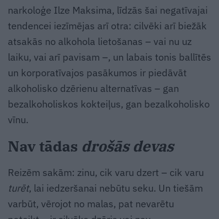
narkoloģe Ilze Maksima, līdzās šai negatīvajai
tendencei iezīmējas arī otra: cilvēki arī biežāk
atsakās no alkohola lietošanas – vai nu uz
laiku, vai arī pavisam –, un labais tonis ballītēs
un korporatīvajos pasākumos ir piedāvāt
alkoholisko dzērienu alternatīvas – gan
bezalkoholiskos kokteiļus, gan bezalkoholisko
vīnu.
Nav tādas
drošās devas
Reizēm sakām: zinu, cik varu dzert – cik varu
turēt
, lai iedzeršanai nebūtu seku. Un tiešām
varbūt, vērojot no malas, pat nevarētu