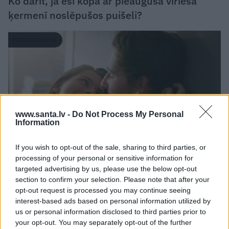
Ko darīt, ja esi kopā ar pieauguša vīrieša
ķermenī noslēpušos puišeli?
PSIHOLOĢIJA
www.santa.lv -
Do Not Process My Personal
Information
If you wish to opt-out of the sale, sharing to third parties, or
processing of your personal or sensitive information for
Mūsdienu epidēmija – pieskārienu bads.
targeted advertising by us, please use the below opt-out
section to confirm your selection. Please note that after your
Kāpēc platonisks glāsts reizēm ir svarīgāks
opt-out request is processed you may continue seeing
par seksuālu tuvību
interest-based ads based on personal information utilized by
us or personal information disclosed to third parties prior to
your opt-out. You may separately opt-out of the further