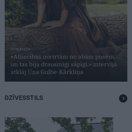
INTERVIJA
«Attiecības nocirtām no abām pusēm,
un tas bija drausmīgi sāpīgi,» intervijā
atklāj Una Gulbe-Kārkliņa
DZĪVESSTILS