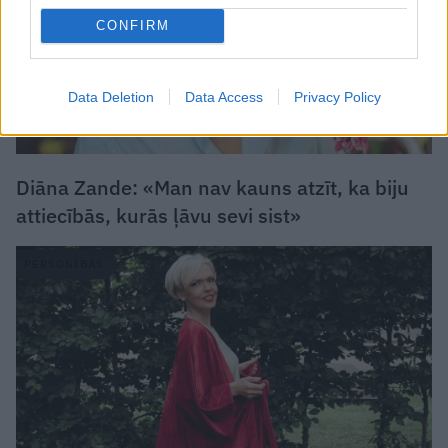
CONFIRM
Data Deletion
Data Access
Privacy Policy
Diāna Zande: «Man nav kauns atzīt, ka biju
attiecībās, kurās ļāvu sevi sist»
PERSONĪBAS