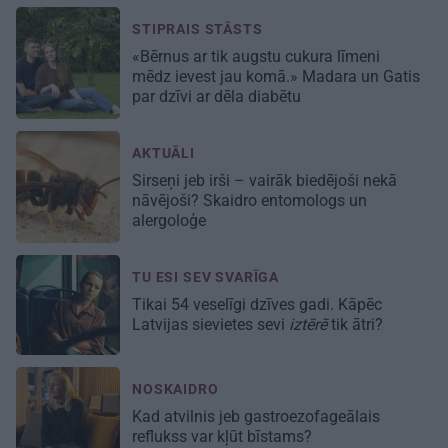
STIPRAIS STĀSTS
«Bērnus ar tik augstu cukura līmeni
mēdz ievest jau komā.» Madara un Gatis
par dzīvi ar dēla diabētu
AKTUĀLI
Sirseņi jeb irši – vairāk biedējoši nekā
nāvējoši? Skaidro entomologs un
alergoloģe
TU ESI SEV SVARĪGA
Tikai 54 veselīgi dzīves gadi. Kāpēc
Latvijas sievietes sevi
iztērē
tik ātri?
NOSKAIDRO
Kad atvilnis jeb gastroezofageālais
reflukss var kļūt bīstams?