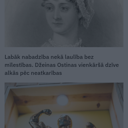
Labāk nabadzība nekā laulība bez
mīlestības. Džeinas Ostinas vienkāršā dzīve
alkās pēc neatkarības