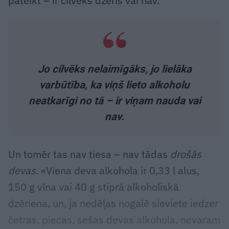
pateikt – ir cilvēks dzēris vai nav.
Jo cilvēks nelaimīgāks, jo lielāka
varbūtība, ka viņš lieto alkoholu
neatkarīgi no tā – ir viņam nauda vai
nav.
Un tomēr tas nav tiesa – nav tādas
drošās
devas
. «Viena deva alkohola ir 0,33 l alus,
150 g vīna vai 40 g stiprā alkoholiskā
dzēriena, un, ja nedēļas nogalē sieviete iedzer
četras, piecas, sešas devas alkohola, nevaram