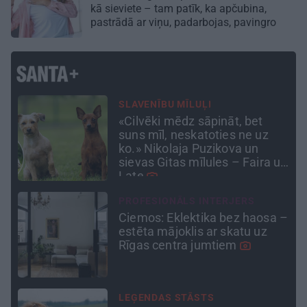
kā sieviete – tam patīk, ka apčubina,
pastrādā ar viņu, padarbojas, pavingro
TAVS ĀRSTS
«Esmu plānojis līdz tiem simtu
desmit izvilkt.» Ar mikroķirurga
precizitāti un lauku rūdījumu –
un
acu ārsts Juris Vanags
CIEMOS
 –
«Vectēvam vajadzēja to
vērienu būvējot.» Kā Grišānu
ģimene atjauno senās dzimtas
mājas
DODAMIES CIEMOS