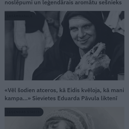
noslēpumi un leģendārais aromātu sešnieks
LASĀMGABALS
«Vēl šodien atceros, kā Eidis kvēloja, kā mani
kampa…» Sievietes Eduarda Pāvula liktenī
LEĢENDAS STĀSTS