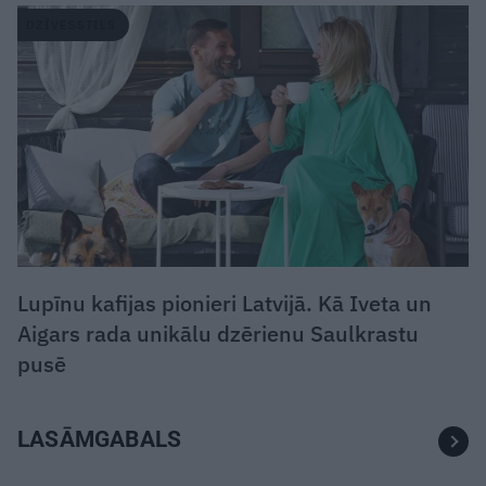
DZĪVESSTILS
Lupīnu kafijas pionieri Latvijā. Kā Iveta un
Aigars rada unikālu dzērienu Saulkrastu
pusē
LASĀMGABALS