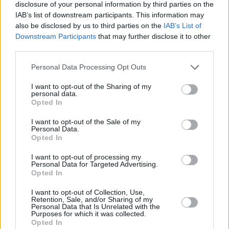
disclosure of your personal information by third parties on the
PERSONĪBAS
IAB’s list of downstream participants. This information may
also be disclosed by us to third parties on the
IAB’s List of
Downstream Participants
that may further disclose it to other
third parties.
Personal Data Processing Opt Outs
I want to opt-out of the Sharing of my
personal data.
Opted In
I want to opt-out of the Sale of my
Personal Data.
«Mana eksistences forma kopš bērnības –
Opted In
cīņa.» Lauris Dzelzītis par panikas lēkmēm,
I want to opt-out of processing my
Personal Data for Targeted Advertising.
vientulību un atgriešanos teātrī
Opted In
I want to opt-out of Collection, Use,
PERSONISKS STĀSTS
Retention, Sale, and/or Sharing of my
Personal Data that Is Unrelated with the
Purposes for which it was collected.
Opted In