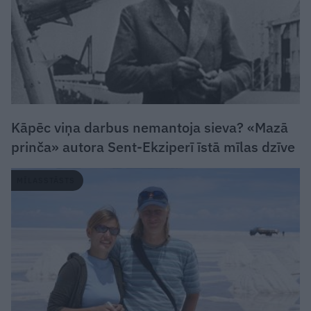
Kāpēc viņa darbus nemantoja sieva? «Mazā
prinča» autora Sent-Ekziperī īstā mīlas dzīve
MĪLASSTĀSTS