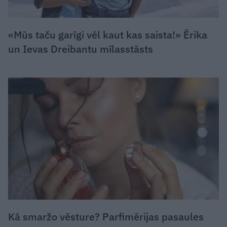
«Mūs taču garīgi vēl kaut kas saista!» Ērika
un Ievas Dreibantu mīlasstāsts
PARFĪMS
Kā smaržo vēsture? Parfimērijas pasaules