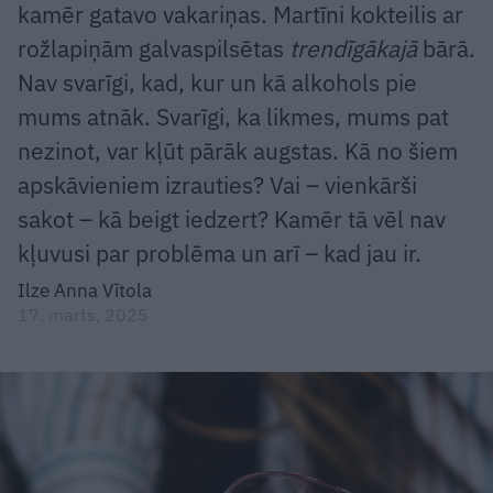
kamēr gatavo vakariņas. Martīni kokteilis ar
rožlapiņām galvaspilsētas
trendīgākajā
bārā.
Nav svarīgi, kad, kur un kā alkohols pie
mums atnāk. Svarīgi, ka likmes, mums pat
nezinot, var kļūt pārāk augstas. Kā no šiem
apskāvieniem izrauties? Vai – vienkārši
sakot – kā beigt iedzert? Kamēr tā vēl nav
kļuvusi par problēma un arī – kad jau ir.
Ilze Anna Vītola
17. marts, 2025