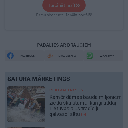
»
Turpināt lasīt
Esmu abonents. Ienākt portālā!
PADALIES AR DRAUGIEM
FACEBOOK
DRAUGIEM.LV
WHATSAPP
SATURA MĀRKETINGS
REKLĀMRAKSTS
em
Daugaviņš par mīlestību pret
Mercedes
un
kosmisko
jaunā
elektroauto pieredzi