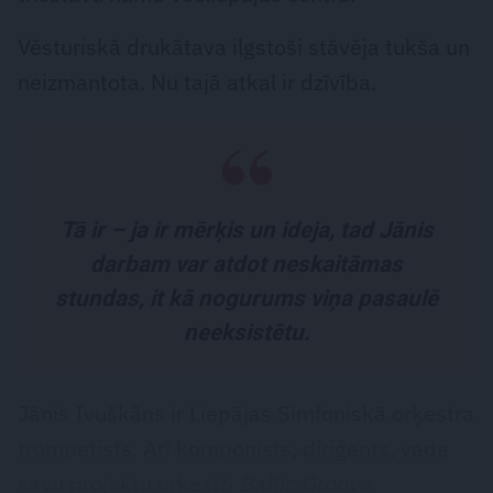
Vēsturiskā drukātava ilgstoši stāvēja tukša un
neizmantota. Nu tajā atkal ir dzīvība.
Tā ir – ja ir mērķis un ideja, tad Jānis
darbam var atdot neskaitāmas
stundas, it kā nogurums viņa pasaulē
neeksistētu.
Jānis Ivuškāns ir Liepājas Simfoniskā orķestra
trompetists. Arī komponists, diriģents, vada
savu projektu orķestri
Baltic Groove