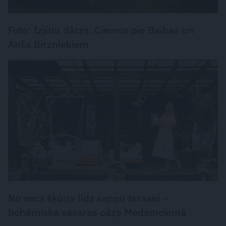
Foto: Izjūtu dārzs. Ciemos pie Baibas un
Anša Birzniekiem
DZĪVESSTILS
No veca šķūņa līdz sapņu terasei –
bohēmiska vasaras oāze Medemciemā