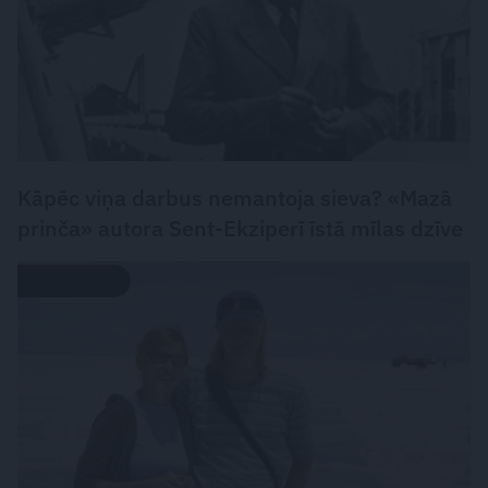
Kāpēc viņa darbus nemantoja sieva? «Mazā
prinča» autora Sent-Ekziperī īstā mīlas dzīve
MĪLASSTĀSTS