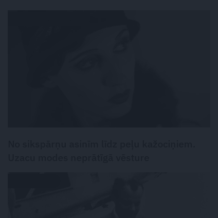
VĒSTURE UN LEĢENDAS
No sikspārņu asinīm līdz peļu kažociņiem.
Uzacu modes neprātīgā vēsture
LASĀMGABALS