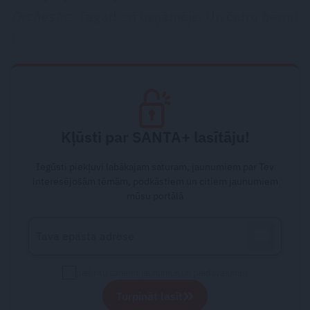
Orchestra
. Tagad arī uzņēmējs. Un četru bērnu
tētis.
Kļūsti par SANTA+ lasītāju!
Iegūsti piekļuvi labākajam saturam, jaunumiem par Tev
interesējošām tēmām, podkāstiem un citiem jaunumiem
mūsu portālā
piekrītu saņemt jaunumus un piedāvājumus
»
Turpināt lasīt