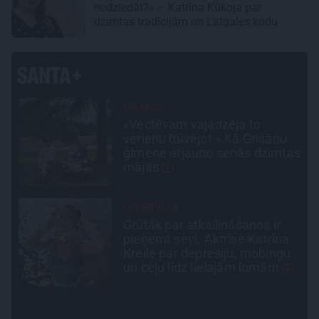
nedziedāt?» – Katrīna Kūkoja par
dzimtas tradīcijām un Latgales kodu
PERSONĪBAS
Noklusētās dzimtas saites,
attiecības ar brāli un 7. bērns
as
kā brīnums: atklāta saruna ar
Andri Raču
SLAVENĪBU MĪLUĻI
«Cilvēki mēdz sāpināt, bet
suns mīl, neskatoties ne uz
u
ko.» Nikolaja Puzikova un
sievas Gitas mīlules – Faira un
Late
LEĢENDAS STĀSTS