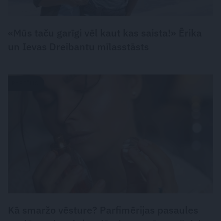
«Mūs taču garīgi vēl kaut kas saista!» Ērika
un Ievas Dreibantu mīlasstāsts
PARFĪMS
Kā smaržo vēsture? Parfimērijas pasaules