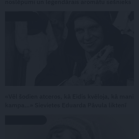
noslēpumi un leģendārais aromātu sešnieks
LASĀMGABALS
«Vēl šodien atceros, kā Eidis kvēloja, kā mani
kampa…» Sievietes Eduarda Pāvula liktenī
LEĢENDAS STĀSTS